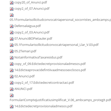
copy20_of_Anunci.pdf
copy2_of_07.Anunci.pdf
05.1Formularisollicitudconvocatriapersonal_socorristes_ambcamps.
Defensalaigua.pdf
copy2_of_03.Anunci.pdf
07.AnunciBOPietauler.pdf
05.1Formularisollicitudconvocatriapersonal_Llar_V.03.pdf
05.2Temari.pdf
NotainformativaTaxaresidus.pdf
copy_of_09.Edictedecretprovisionaladmesos.pdf
14.Edicteaprovacidefintiivaadmesosexclosos.pdf
02.Anunci.pdf
copy2_of_17.Edictedecretcontractaci.pdf
ANUNCI.pdf
FormulariComptejustificatiusimplificat_V.06_ambcamps_protegit.pdf
14.Edictedecretprovisionaladmesos.pdf