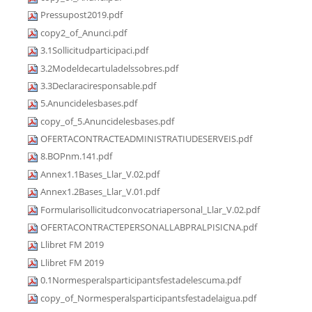
Pressupost2019.pdf
copy2_of_Anunci.pdf
3.1Sollicitudparticipaci.pdf
3.2Modeldecartuladelssobres.pdf
3.3Declaraciresponsable.pdf
5.Anuncidelesbases.pdf
copy_of_5.Anuncidelesbases.pdf
OFERTACONTRACTEADMINISTRATIUDESERVEIS.pdf
8.BOPnm.141.pdf
Annex1.1Bases_Llar_V.02.pdf
Annex1.2Bases_Llar_V.01.pdf
Formularisollicitudconvocatriapersonal_Llar_V.02.pdf
OFERTACONTRACTEPERSONALLABPRALPISICNA.pdf
Llibret FM 2019
Llibret FM 2019
0.1Normesperalsparticipantsfestadelescuma.pdf
copy_of_Normesperalsparticipantsfestadelaigua.pdf