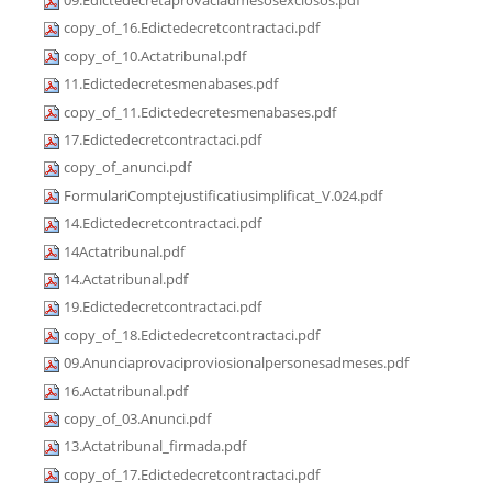
09.Edictedecretaprovaciadmesosexclosos.pdf
copy_of_16.Edictedecretcontractaci.pdf
copy_of_10.Actatribunal.pdf
11.Edictedecretesmenabases.pdf
copy_of_11.Edictedecretesmenabases.pdf
17.Edictedecretcontractaci.pdf
copy_of_anunci.pdf
FormulariComptejustificatiusimplificat_V.024.pdf
14.Edictedecretcontractaci.pdf
14Actatribunal.pdf
14.Actatribunal.pdf
19.Edictedecretcontractaci.pdf
copy_of_18.Edictedecretcontractaci.pdf
09.Anunciaprovaciproviosionalpersonesadmeses.pdf
16.Actatribunal.pdf
copy_of_03.Anunci.pdf
13.Actatribunal_firmada.pdf
copy_of_17.Edictedecretcontractaci.pdf