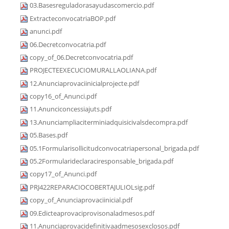
03.Basesreguladorasayudascomercio.pdf
ExtracteconvocatriaBOP.pdf
anunci.pdf
06.Decretconvocatria.pdf
copy_of_06.Decretconvocatria.pdf
PROJECTEEXECUCIOMURALLAOLIANA.pdf
12.Anunciaprovaciinicialprojecte.pdf
copy16_of_Anunci.pdf
11.Anunciconcessiajuts.pdf
13.Anunciampliaciterminiadquisicivalsdecompra.pdf
05.Bases.pdf
05.1Formularisollicitudconvocatriapersonal_brigada.pdf
05.2Formularideclaraciresponsable_brigada.pdf
copy17_of_Anunci.pdf
PRJ422REPARACIOCOBERTAJULIOLsig.pdf
copy_of_Anunciaprovaciinicial.pdf
09.Edicteaprovaciprovisonaladmesos.pdf
11.Anunciaprovacidefinitivaadmesosexclosos.pdf