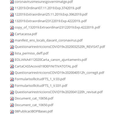
coronavirusmesuresgovernimatge.pdf
112019.Ordinari07.11.2019.Exp.3742019..pdf
122019.Extraordinari25.11.2019.Exp.3962019.pdf
132019.Extraordinari23122019.Exp.4222019..pdf
copy_of_132019.Extraordinari23122019.Exp.4222019..pdf
Cartacassa.pdf
manifest_ens_locals_davant_coronavirus.pdf
QuestionarirestriccionsCOVID19v2020032520h_REVISAT.pdf
lista_permiso_deff.pdf
EOLIANA4112020Carta_canon_ajuntaments.pdf
CartaCASSAcovid19DEFINITIVATOTAL.pdf
QuestionarirestriccionsCOVID19v2020040512h_corregit.pdf
FormularisollicitudFTS_1_V.03.pdf
FormularisollicitudFTS_1_V.031.pdf
QuestionarirestriccionsCOVID19v2020041220h_revisat.pdf
Document_cat_10656.pdf
Document_cat_10650.pdf
08PublicaciBOPBases.pdf