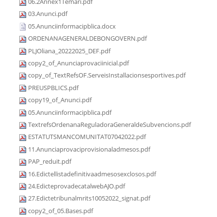
06.2Annex1Temari.pdf
03.Anunci.pdf
05.Anunciinformacipblica.docx
ORDENANAGENERALDEBONGOVERN.pdf
PLJOliana_20222025_DEF.pdf
copy2_of_Anunciaprovaciinicial.pdf
copy_of_TextRefsOF.ServeisInstallacionsesportives.pdf
PREUSPBLICS.pdf
copy19_of_Anunci.pdf
05.Anunciinformacipblica.pdf
TextrefsOrdenanaReguladoraGeneraldeSubvencions.pdf
ESTATUTSMANCOMUNITAT07042022.pdf
11.Anunciaprovaciprovisionaladmesos.pdf
PAP_reduit.pdf
16.Edictellistadefinitivaadmesosexclosos.pdf
24.EdicteprovadecatalwebAJO.pdf
27.Edictetribunalmrits10052022_signat.pdf
copy2_of_05.Bases.pdf