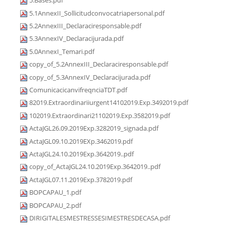
5.Bases.pdf
5.1AnnexII_Sollicitudconvocatriapersonal.pdf
5.2AnnexIII_Declaraciresponsable.pdf
5.3AnnexIV_Declaracijurada.pdf
5.0AnnexI_Temari.pdf
copy_of_5.2AnnexIII_Declaraciresponsable.pdf
copy_of_5.3AnnexIV_Declaracijurada.pdf
ComunicacicanvifreqnciaTDT.pdf
82019.Extraordinariiurgent14102019.Exp.3492019.pdf
102019.Extraordinari21102019.Exp.3582019.pdf
ActaJGL26.09.2019Exp.3282019_signada.pdf
ActaJGL09.10.2019EXp.3462019.pdf
ActaJGL24.10.2019Exp.3642019..pdf
copy_of_ActaJGL24.10.2019Exp.3642019..pdf
ActaJGL07.11.2019Exp.3782019.pdf
BOPCAPAU_1.pdf
BOPCAPAU_2.pdf
DIRIGITALESMESTRESSESIMESTRESDECASA.pdf