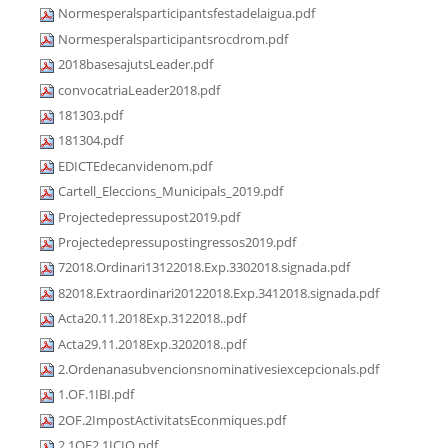
Normesperalsparticipantsfestadelaigua.pdf
Normesperalsparticipantsrocdrom.pdf
2018basesajutsLeader.pdf
convocatriaLeader2018.pdf
181303.pdf
181304.pdf
EDICTEdecanvidenom.pdf
Cartell_Eleccions_Municipals_2019.pdf
Projectedepressupost2019.pdf
Projectedepressupostingressos2019.pdf
72018.Ordinari13122018.Exp.3302018.signada.pdf
82018.Extraordinari20122018.Exp.3412018.signada.pdf
Acta20.11.2018Exp.3122018..pdf
Acta29.11.2018Exp.3202018..pdf
2.Ordenanasubvencionsnominativesiexcepcionals.pdf
1.OF.1IBI.pdf
2OF.2ImpostActivitatsEconmiques.pdf
2.1OF2.1ICIO.pdf