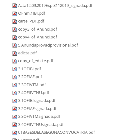
Acta12.09.2019Exp.3112019_signada.pdf
OFnm.1IBI.pdf
cartellPDF.pdf
copy3_of_Anunci.pdf
copy4_of_Anunci.pdf
5.Anunciaprovaciprovisional.pdf
edicte.pdf
copy_of_edicte.pdf
3.1OFIBI.pdf
3.2OFIAE.pdf
3.3OFIVTM.pdf
3.4OFIIVTNU.pdf
3.1OFIBIsignada.pdf
3.2OFIAEsignada.pdf
3.3OFIVTMsignada.pdf
3.4OFIIVTNUsignada.pdf
01BASESDELASEGONACONVOCATRIA.pdf