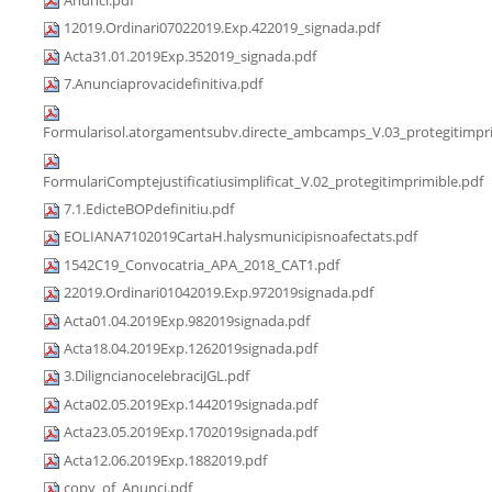
12019.Ordinari07022019.Exp.422019_signada.pdf
Acta31.01.2019Exp.352019_signada.pdf
7.Anunciaprovacidefinitiva.pdf
Formularisol.atorgamentsubv.directe_ambcamps_V.03_protegitimpri
FormulariComptejustificatiusimplificat_V.02_protegitimprimible.pdf
7.1.EdicteBOPdefinitiu.pdf
EOLIANA7102019CartaH.halysmunicipisnoafectats.pdf
1542C19_Convocatria_APA_2018_CAT1.pdf
22019.Ordinari01042019.Exp.972019signada.pdf
Acta01.04.2019Exp.982019signada.pdf
Acta18.04.2019Exp.1262019signada.pdf
3.DiligncianocelebraciJGL.pdf
Acta02.05.2019Exp.1442019signada.pdf
Acta23.05.2019Exp.1702019signada.pdf
Acta12.06.2019Exp.1882019.pdf
copy_of_Anunci.pdf