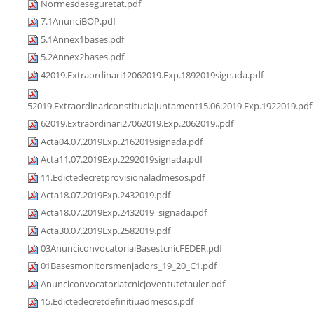
Normesdeseguretat.pdf
7.1AnunciBOP.pdf
5.1Annex1bases.pdf
5.2Annex2bases.pdf
42019.Extraordinari12062019.Exp.1892019signada.pdf
52019.Extraordinariconstituciajuntament15.06.2019.Exp.1922019.pdf
62019.Extraordinari27062019.Exp.2062019..pdf
Acta04.07.2019Exp.2162019signada.pdf
Acta11.07.2019Exp.2292019signada.pdf
11.Edictedecretprovisionaladmesos.pdf
Acta18.07.2019Exp.2432019.pdf
Acta18.07.2019Exp.2432019_signada.pdf
Acta30.07.2019Exp.2582019.pdf
03AnunciconvocatoriaiBasestcnicFEDER.pdf
01Basesmonitorsmenjadors_19_20_C1.pdf
Anunciconvocatoriatcnicjoventutetauler.pdf
15.Edictedecretdefinitiuadmesos.pdf