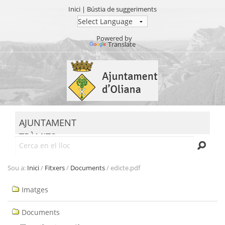
Inici
|
Bústia de suggeriments
Powered by
Translate
Ves
al
contingut.
|
Salta
MENU
a
AJUNTAMENT
la
TRÀMITS
navegació
Cerca
SEU ELECTRÒNICA
TRANSPARÈNCIA
Sou a:
Inici
/
Fitxers
/
Documents
/
edicte.pdf
Navegació
Imatges
Documents