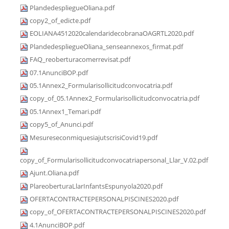
PlandedespliegueOliana.pdf
copy2_of_edicte.pdf
EOLIANA4512020calendaridecobranaOAGRTL2020.pdf
PlandedespliegueOliana_senseannexos_firmat.pdf
FAQ_reoberturacomerrevisat.pdf
07.1AnunciBOP.pdf
05.1Annex2_Formularisollicitudconvocatria.pdf
copy_of_05.1Annex2_Formularisollicitudconvocatria.pdf
05.1Annex1_Temari.pdf
copy5_of_Anunci.pdf
MesureseconmiquesiajutscrisiCovid19.pdf
copy_of_Formularisollicitudconvocatriapersonal_Llar_V.02.pdf
Ajunt.Oliana.pdf
PlareoberturaLlarInfantsEspunyola2020.pdf
OFERTACONTRACTEPERSONALPISCINES2020.pdf
copy_of_OFERTACONTRACTEPERSONALPISCINES2020.pdf
4.1AnunciBOP.pdf