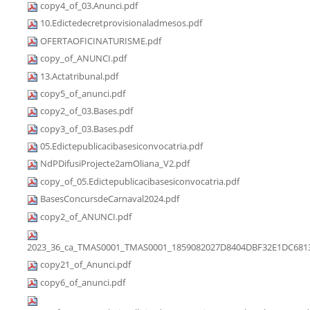
copy4_of_03.Anunci.pdf
10.Edictedecretprovisionaladmesos.pdf
OFERTAOFICINATURISME.pdf
copy_of_ANUNCI.pdf
13.Actatribunal.pdf
copy5_of_anunci.pdf
copy2_of_03.Bases.pdf
copy3_of_03.Bases.pdf
05.Edictepublicacibasesiconvocatria.pdf
NdPDifusiProjecte2amOliana_V2.pdf
copy_of_05.Edictepublicacibasesiconvocatria.pdf
BasesConcursdeCarnaval2024.pdf
copy2_of_ANUNCI.pdf
2023_36_ca_TMAS0001_TMAS0001_1859082027D8404DBF32E1DC6813
copy21_of_Anunci.pdf
copy6_of_anunci.pdf