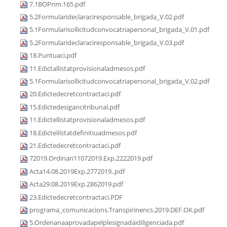
7.1BOPnm.165.pdf
5.2Formularideclaraciresponsable_brigada_V.02.pdf
5.1Formularisollicitudconvocatriapersonal_brigada_V.01.pdf
5.2Formularideclaraciresponsable_brigada_V.03.pdf
18.Puntuaci.pdf
11.Edictallistatprovisionaladmesos.pdf
5.1Formularisollicitudconvocatriapersonal_brigada_V.02.pdf
20.Edictedecretcontractaci.pdf
15.Edictedesigancitribunal.pdf
11.Edictellistatprovisionaladmesos.pdf
18.Edictelilstatdefinitiuadmesos.pdf
21.Edictedecretcontractaci.pdf
72019.Ordinari11072019.Exp.2222019.pdf
Acta14.08.2019Exp.2772019..pdf
Acta29.08.2019Exp.2862019.pdf
23.Edictedecretcontractaci.PDF
programa_comunicacions.Transpirinencs.2019.DEF.OK.pdf
5.Ordenanaaprovadapelplesignadaidiligenciada.pdf