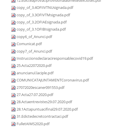
12.Edicteaprovaciprovisionaladmesesexcloses.pdf
copy_of_3.4OFIIVTNUsignada.pdf
copy_of_3.3OFIVTMsignada.pdf
copy_of_3.2OFIAEsignada.pdf
copy_of_3.1OFIBIsignada.pdf
copy6_of_Anunci.pdf
Comunicat.pdf
copy7_of_Anunci.pdf
Instruccionsdeclaraciresponsablecovid19.pdf
25.Acta22072020.pdf
anuncianul.laciple.pdf
COMUNICATAJUNTAMENTCoronavirus.pdf
27072020escaner091553.pdf
27.Acta27.07.2020.pdf
28.Actaentrevistes29.07.2020.pdf
28.1Actapuntuacifinal29.07.2020.pdf
31.Edictedecretcontractaci.pdf
FulletAIMS2020.pdf