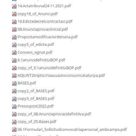
14.Actatribunal24.11.2021.pdf
copy18_of_Anunci.pdf
16.Edictedecretcontractaci.pdf
08.Anunciaprovaciinicial.pdf
Propostamodificaciordenana.pdf
copy5_of_edicte.pdf
Conveni_signat.pdf
6.1anuncidefinitiuBOP.pdf
copy_of_6.1anuncidefinitiuBOP.pdf
ADJUNT2tripticcriaausautoconsumcatalunya.pdf
BASES.pdf
copy2_of_BASES.pdf
copy3_of_BASES.pdf
Pressupost2022.pdf
copy_of_08.Anunciaprovacidefintiiva.pdf
copy_of_05.Bases.pdf
06.1Formulari_Sollicitudconvocatriapersonal_ambcamps.pdf