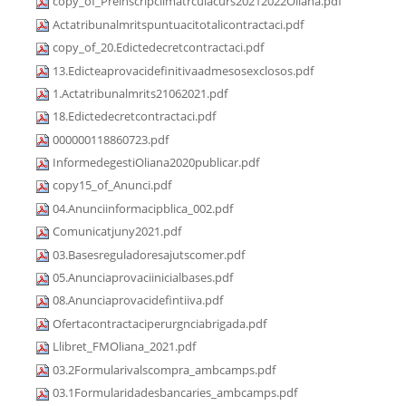
copy_of_Preinscripciimatrculacurs20212022Oliana.pdf
Actatribunalmritspuntuacitotalicontractaci.pdf
copy_of_20.Edictedecretcontractaci.pdf
13.Edicteaprovacidefinitivaadmesosexclosos.pdf
1.Actatribunalmrits21062021.pdf
18.Edictedecretcontractaci.pdf
000000118860723.pdf
InformedegestiOliana2020publicar.pdf
copy15_of_Anunci.pdf
04.Anunciinformacipblica_002.pdf
Comunicatjuny2021.pdf
03.Basesreguladoresajutscomer.pdf
05.Anunciaprovaciinicialbases.pdf
08.Anunciaprovacidefintiiva.pdf
Ofertacontractaciperurgnciabrigada.pdf
Llibret_FMOliana_2021.pdf
03.2Formularivalscompra_ambcamps.pdf
03.1Formularidadesbancaries_ambcamps.pdf