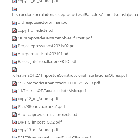
copy11_of_Anunci.pdf
InstruccionsperaladonacideproductesalBancdelsAlimentsdinslajudaa
ordreajutssectorprimari.pdf
copy4_of_edicte.pdf
OF.1ImpostdeBensImmobles_firmat.pdf
Projectepressupost2021v02.pdf
Aturpermunicipis202101.pdf
BasesajutstreballadorsERTO.pdf
7.TestrefsOF.2.1ImpostdeConstruccionsInstallacionsiObres.pdf
1928MemoriaUrbanitzacio20_01_21_WEB.pdf
11.TestrefsOF.TaxaescoladeMsica.pdf
copy12_of_Anunci.pdf
P2573Renovacixarxa1.pdf
Anunciaprovaciinicialprojecte.pdf
DIPTIC_impost_CO2.pdf
copy13_of_Anunci.pdf
P2572ImpermeabilitzaciDipsitOliana.pdf