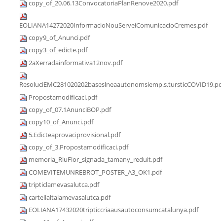
copy_of_20.06.13ConvocatoriaPlanRenove2020.pdf
EOLIANA14272020InformacioNouServeiComunicacioCremes.pdf
copy9_of_Anunci.pdf
copy3_of_edicte.pdf
2aXerradainformativa12nov.pdf
ResoluciEMC281020202baseslneaautonomsiemp.s.tursticCOVID19.p
Propostamodificaci.pdf
copy_of_07.1AnunciBOP.pdf
copy10_of_Anunci.pdf
5.Edicteaprovaciprovisional.pdf
copy_of_3.Propostamodificaci.pdf
memoria_RiuFlor_signada_tamany_reduit.pdf
COMEVITEMUNREBROT_POSTER_A3_OK1.pdf
tripticlamevasalutca.pdf
cartellaltalamevasalutca.pdf
EOLIANA17432020tripticcriaausautoconsumcatalunya.pdf