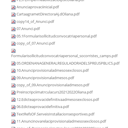
Anunciaprovaciinicial.pdf
CartaagrametDirectoraAj.dOliana.pdf
copy14_of_Anunci.pdf
07.Anunci.pdf
05.1Formularisollicitudconvocatriapersonal.pdf
copy_of_07.Anunci.pdf
Formularisollicitudconvocatriapersonal_socorristes_camps.pdf
05.ORDENANAGENERALREGULADORADELSPREUSPBLICS.pdf
10.Anunciprovisionaladmesosexclosos.pdf
09.Anunciprovisionaladmesos.pdf
copy_of_09.Anunciprovisionaladmesos.pdf
Preinscripciimatrculacurs20212022Oliana.pdf
12.Edicteaprovacidefinitivaadmesosexclosos.pdf
06.Edicteaprovacidefinitiva.pdf
TextRefsOF.ServeisInstallacionsesportives.pdf
11.Anuncinovarelaciprovisionaladmesosexclosos.pdf