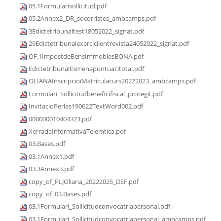
05.1Formularisollicitud.pdf
05.2Annex2_DR_socorristes_ambcamps.pdf
3Edictetribunaltest18052022_signat.pdf
29Edictetribunalexerciciientrevista24052022_signat.pdf
OF.1ImpostdeBensImmoblesBONA.pdf
EdictetribunalEsmenapuntuacitotal.pdf
OLIANAInscripcioiMatriculacurs20222023_ambcamps.pdf
Formulari_Sollicitudbeneficifiscal_protegit.pdf
InvitacioPerlas190622TextWord002.pdf
000000010404323.pdf
XerradaInformativaTelemtica.pdf
03.Bases.pdf
03.1Annex1.pdf
03.3Annex3.pdf
copy_of_PLJOliana_20222025_DEF.pdf
copy_of_03.Bases.pdf
03.1Formulari_Sollicitudconvocatriapersonal.pdf
03.1Formulari_Sollicitudconvocatriapersonal_ambcamps.pdf