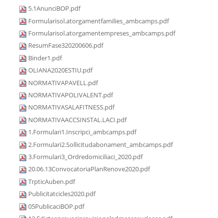
5.1AnunciBOP.pdf
Formularisol.atorgamentfamilies_ambcamps.pdf
Formularisol.atorgamentempreses_ambcamps.pdf
ResumFase320200606.pdf
Binder1.pdf
OLIANA2020ESTIU.pdf
NORMATIVAPAVELL.pdf
NORMATIVAPOLIVALENT.pdf
NORMATIVASALAFITNESS.pdf
NORMATIVAACCSINSTAL.LACI.pdf
1.Formulari1.Inscripci_ambcamps.pdf
2.Formulari2.Sollicitudabonament_ambcamps.pdf
3.Formulari3_Ordredomiciliaci_2020.pdf
20.06.13ConvocatoriaPlanRenove2020.pdf
TrpticAuben.pdf
Publicitatcicles2020.pdf
05PublicaciBOP.pdf