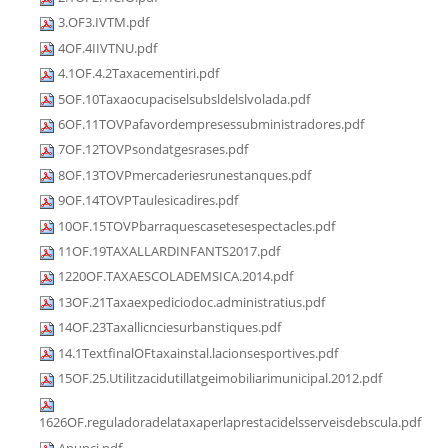
3.OF3.IVTM.pdf
4OF.4IIVTNU.pdf
4.1OF.4.2Taxacementiri.pdf
5OF.10Taxaocupaciselsubsldelslvolada.pdf
6OF.11TOVPafavordempresessubministradores.pdf
7OF.12TOVPsondatgesrases.pdf
8OF.13TOVPmercaderiesrunestanques.pdf
9OF.14TOVPTaulesicadires.pdf
10OF.15TOVPbarraquescasetesespectacles.pdf
11OF.19TAXALLARDINFANTS2017.pdf
1220OF.TAXAESCOLADEMSICA.2014.pdf
13OF.21Taxaexpediciodoc.administratius.pdf
14OF.23Taxallicnciesurbanstiques.pdf
14.1TextfinalOFtaxainstal.lacionsesportives.pdf
15OF.25.Utilitzacidutillatgeimobiliarimunicipal.2012.pdf
1626OF.reguladoradelataxaperlaprestacidelsserveisdebscula.pdf
Anunci.pdf