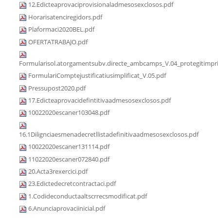
12.Edicteaprovaciprovisionaladmesosexclosos.pdf
Horarisatenciregidors.pdf
Plaformaci2020BEL.pdf
OFERTATRABAJO.pdf
Formularisol.atorgamentsubv.directe_ambcamps_V.04_protegitimpri
FormulariComptejustificatiusimplificat_V.05.pdf
Pressupost2020.pdf
17.Edicteaprovacidefintitivaadmesosexclosos.pdf
10022020escaner103048.pdf
16.1Dilignciaesmenadecretllistadefinitivaadmesosexclosos.pdf
10022020escaner131114.pdf
11022020escaner072840.pdf
20.Acta3rexercici.pdf
23.Edictedecretcontractaci.pdf
1.Codideconductaaltscrrecsmodificat.pdf
6.Anunciaprovaciinicial.pdf