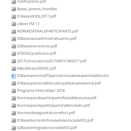
notificacions.pdf
Bases_premis_homilies
01BasesAODL2017.pdf
Llibret FM 17
NORMESPERALSPARTICIPANTS.pdf
02Basesauxadministratiuarxiu.pdf
02BasestecnicArxiu.pdf
07DOGCpublicacio.pdf
2017convocatoria2017ARP21982017.pdf
04publicacioDOGC.pdf
02BasespersonalTSpercobrirunabaixapermalaltia.doc
01BasespersonalEducadorperbaixamaternal.pdf
Programa Festa Major 2018
Normesperalsparticipantsfestadelescuma.pdf
Normesperalsparticipantstallervoliaks.pdf
Normesdeseguretatcorrefocs.pdf
01BasestecnicdinfnciaiadolescnciadelSIS.pdf
02BasesIntegradorsocialdelSIS.pdf