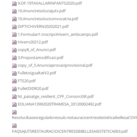
9.OF.19TAXALLARINFANTS2020.pdf
10.Anunciresoluciajuts.pdf
10.Anunciresoluciconvocatria.pdf
DIPTICHIVERN20202021.pdf
1.Formulari1.InscripciHivern_ambcamps.pdf
Hivern20212.pdf
copy8_of_Anunci.pdf
3.Propostamodificaci.pdf
copy_of_5.Anunciaprovaciprovisional.pdf
FulletoIgualtatV2.pdf
FTS20.pdf
FulletDIDR20.pdf
NI_paisatge_resilient_CPF_ConsorciSR.pdf
EOLIANA13992020TRAMESA_33120002492.pdf
Resolucibasesreguladoressub.restauracicentresdesteticaibellesaCOV
FAQSAJUTSRESTAURACIOICENTRESDEBELLESAIESTETICA003.pdf