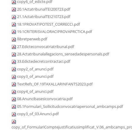
copy6_of_edicte.pdf
20.1ActatribunalTEI200723.pdf
21.1ActatribunalTEI210723.pdf
18.1PROVATIPOTEST_CORRECCI.pdf
19.1CRITERISVALORACIPROVAPRCTICA.pdf
llibretperweb.pdf
27.Edicteconvocatriatribunal.pdf
28.Actatribunalallegacions_sensedadespersonals.pdf
33.Edictedecretcontractaci.pdf
copy2_of_anunci.pdf
copy3_of_anunci.pdf
TextRefs_OF.19TAXALLARINFANTS2023.pdf
copy4_of_anunci.pdf
08.Anuncibasesiconvocatria.pdf
05.1Formulari_Sollicitudconvocatriapersonal_ambcamps.pdf
copy3_of_03.Anunci.pdf
copy_of_FormulariComptejustificatiusimplificat_V.06_ambcamps_pro