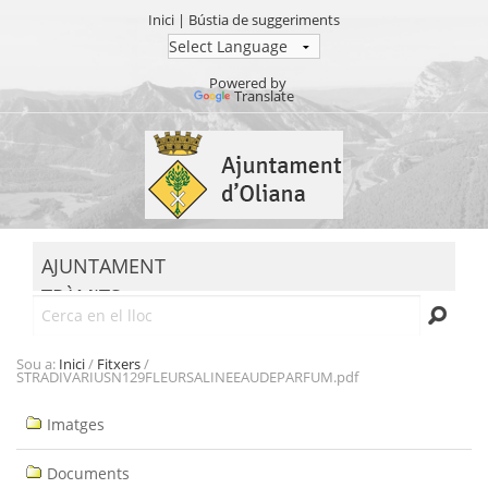
Inici
|
Bústia de suggeriments
Powered by
Translate
Ves
al
contingut.
|
Salta
MENU
a
AJUNTAMENT
la
TRÀMITS
navegació
Cerca
SEU ELECTRÒNICA
TRANSPARÈNCIA
Sou a:
Inici
/
Fitxers
/
STRADIVARIUSN129FLEURSALINEEAUDEPARFUM.pdf
Navegació
Imatges
Documents