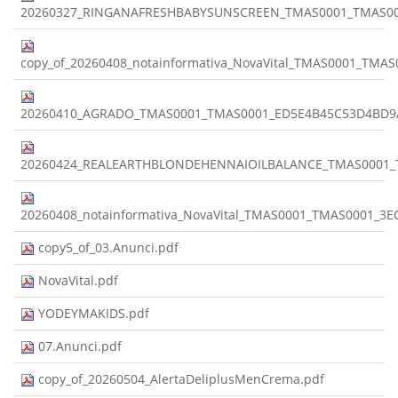
20260327_RINGANAFRESHBABYSUNSCREEN_TMAS0001_TMAS000
copy_of_20260408_notainformativa_NovaVital_TMAS0001_TM
20260410_AGRADO_TMAS0001_TMAS0001_ED5E4B45C53D4BD9
20260424_REALEARTHBLONDEHENNAIOILBALANCE_TMAS0001_T
20260408_notainformativa_NovaVital_TMAS0001_TMAS0001_3
copy5_of_03.Anunci.pdf
NovaVital.pdf
YODEYMAKIDS.pdf
07.Anunci.pdf
copy_of_20260504_AlertaDeliplusMenCrema.pdf