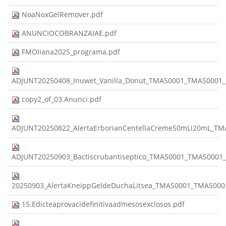
NoaNoxGelRemover.pdf
ANUNCIOCOBRANZAIAE.pdf
FMOliana2025_programa.pdf
ADJUNT20250408_Inuwet_Vanilla_Donut_TMAS0001_TMAS0001
copy2_of_03.Anunci.pdf
ADJUNT20250822_AlertaErborianCentellaCreme50mLi20mL_T
ADJUNT20250903_Bactiscrubantiseptico_TMAS0001_TMAS0001
20250903_AlertaKneippGeldeDuchaLitsea_TMAS0001_TMAS00
15.Edicteaprovacidefinitivaadmesosexclosos.pdf