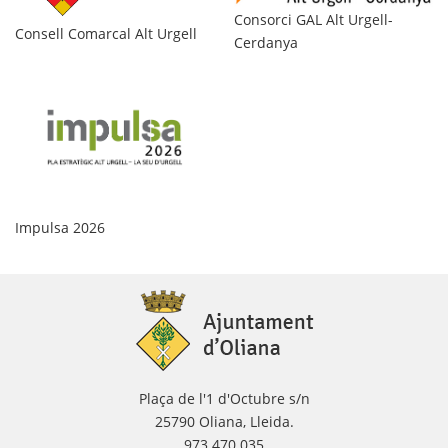
Consorci GAL Alt Urgell-
Ag
Consell Comarcal Alt Urgell
Cerdanya
Pr
Impulsa 2026
Plaça de l'1 d'Octubre s/n
25790 Oliana, Lleida.
973 470 035