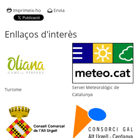
Imprimeix-ho
Envia
Enllaços d'interès
Di
Servei Meteorològic de
Turisme
Catalunya