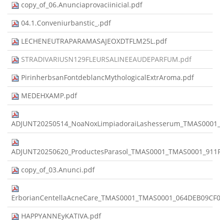
copy_of_06.Anunciaprovaciinicial.pdf
04.1.Conveniurbanstic_.pdf
LECHENEUTRAPARAMASAJEOXDTFLM25L.pdf
STRADIVARIUSN129FLEURSALINEEAUDEPARFUM.pdf
PirinherbsanFontdeblancMythologicalExtrAroma.pdf
MEDEHXAMP.pdf
ADJUNT20250514_NoaNoxLimpiadoraiLashesserum_TMAS0001
ADJUNT20250620_ProductesParasol_TMAS0001_TMAS0001_911
copy_of_03.Anunci.pdf
ErborianCentellaAcneCare_TMAS0001_TMAS0001_064DEB09CF
HAPPYANNEyKATIVA.pdf