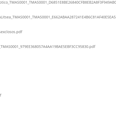
eptico_TMAS0001_TMAS0001_D6851E8BE26840CFB8EB2A8F3F949AB0
haLitsea_TMAS0001_TMAS0001_E662ABAA287241E4B6C81AF40E5EA5
sexclosos.pdf
_TMAS0001_979EE368057A4AA19BAE5EBF3CC95830.pdf
f