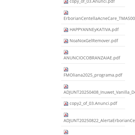
copy_of_03.Anunci.pdf
ErborianCentellaAcneCare_TMAS
HAPPYANNEyKATIVA.pdf
NoaNoxGelRemover.pdf
ANUNCIOCOBRANZAIAE.pdf
FMOliana2025_programa.pdf
ADJUNT20250408_Inuwet_Vanilla_
copy2_of_03.Anunci.pdf
ADJUNT20250822_AlertaErborian