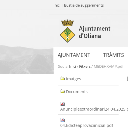
Inici
|
Bústia de suggeriments
Ves
al
contingut.
|
Salta
a
AJUNTAMENT
TRÀMITS
la
navegació
Sou a:
Inici
/
Fitxers
/
MEDEHXAMP.pdf
Navegació
Imatges
Documents
Anuncipleextraordinari24.04.2025.
04.Edicteaprovaciinicial.pdf