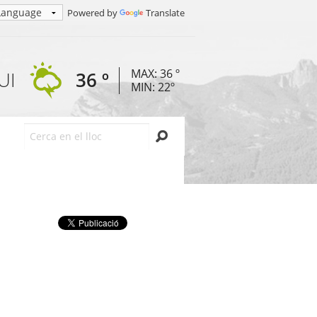
Powered by
Translate
MAX: 36 º
UI
36 º
MIN: 22º
Cerca