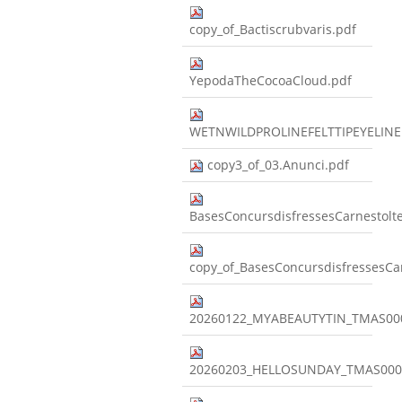
copy_of_Bactiscrubvaris.pdf
YepodaTheCocoaCloud.pdf
WETNWILDPROLINEFELTTIPEYELINE
copy3_of_03.Anunci.pdf
BasesConcursdisfressesCarnestolt
copy_of_BasesConcursdisfressesCa
20260122_MYABEAUTYTIN_TMAS00
20260203_HELLOSUNDAY_TMAS000