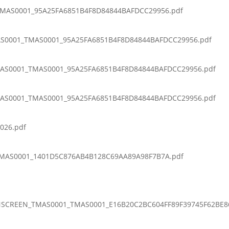
TMAS0001_95A25FA6851B4F8D84844BAFDCC29956.pdf
MAS0001_TMAS0001_95A25FA6851B4F8D84844BAFDCC29956.pdf
TMAS0001_TMAS0001_95A25FA6851B4F8D84844BAFDCC29956.pdf
TMAS0001_TMAS0001_95A25FA6851B4F8D84844BAFDCC29956.pdf
026.pdf
MAS0001_1401D5C876AB4B128C69AA89A98F7B7A.pdf
SCREEN_TMAS0001_TMAS0001_E16B20C2BC604FF89F39745F62BE8