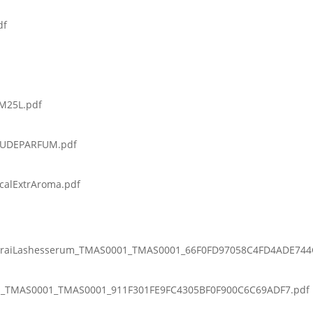
df
M25L.pdf
AUDEPARFUM.pdf
calExtrAroma.pdf
raiLashesserum_TMAS0001_TMAS0001_66F0FD97058C4FD4ADE744
ol_TMAS0001_TMAS0001_911F301FE9FC4305BF0F900C6C69ADF7.pdf