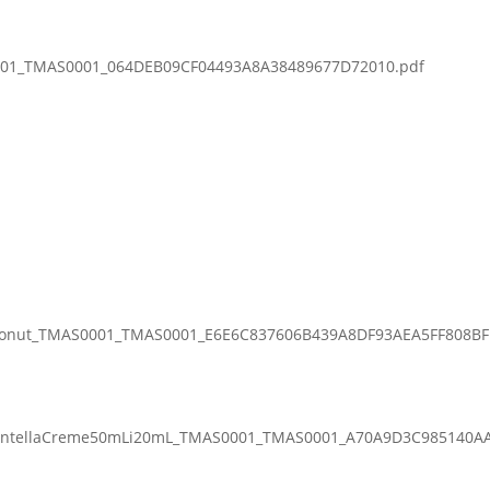
0001_TMAS0001_064DEB09CF04493A8A38489677D72010.pdf
Donut_TMAS0001_TMAS0001_E6E6C837606B439A8DF93AEA5FF808BF
CentellaCreme50mLi20mL_TMAS0001_TMAS0001_A70A9D3C985140A