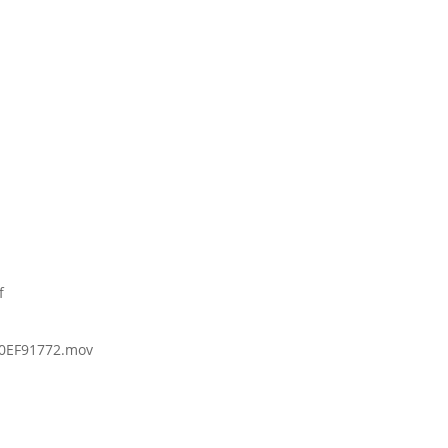
f
0EF91772.mov