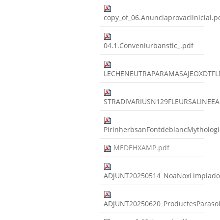
copy_of_06.Anunciaprovaciinicial.p
04.1.Conveniurbanstic_.pdf
LECHENEUTRAPARAMASAJEOXDTFL
STRADIVARIUSN129FLEURSALINEE
PirinherbsanFontdeblancMythologi
MEDEHXAMP.pdf
ADJUNT20250514_NoaNoxLimpiado
ADJUNT20250620_ProductesParas