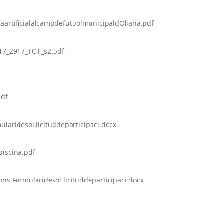
paartificialalcampdefutbolmunicipaldOliana.pdf
17_2917_TOT_s2.pdf
pdf
laridesol.licituddeparticipaci.docx
piscina.pdf
ns.Formularidesol.licituddeparticipaci.docx