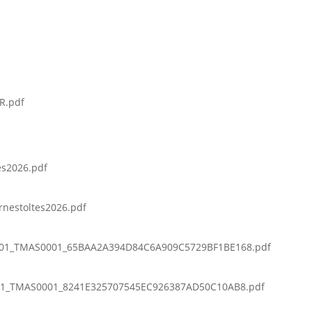
R.pdf
es2026.pdf
rnestoltes2026.pdf
01_TMAS0001_65BAA2A394D84C6A909C5729BF1BE168.pdf
1_TMAS0001_8241E325707545EC926387AD50C10AB8.pdf