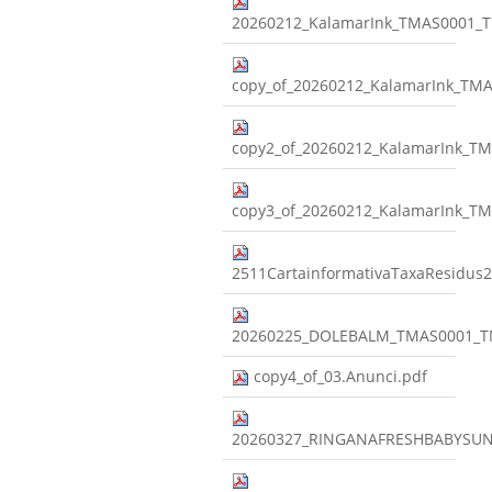
20260212_KalamarInk_TMAS0001_
copy_of_20260212_KalamarInk_T
copy2_of_20260212_KalamarInk_
copy3_of_20260212_KalamarInk_
2511CartainformativaTaxaResidus2
20260225_DOLEBALM_TMAS0001_T
copy4_of_03.Anunci.pdf
20260327_RINGANAFRESHBABYSUN