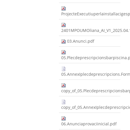
ProjecteExecutiuperlainstallaciges
2401MPOUMOliana_AI_V1_2025.04.
03.Anunci.pdf
05.Plecdeprescripcionsbarpiscina.
05.AnnexIplecdeprescripcions.Formu
copy_of_05.Plecdeprescripcionsbar
copy_of_05.AnnexIplecdeprescripcio
06.Anunciaprovaciinicial.pdf