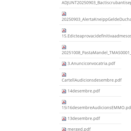
ADJUNT20250903_Bactiscrubantis
20250903_AlertaKneippGeldeDuc
15.Edicteaprovacidefinitivaadmeso
20251008_PastaMandel_TMAS0001
3.Anunciconvocatria.pdf
CartellAudicionsdesembre.pdf
14desembre.pdf
15i16desembreAudicionsEMMO.pd
13desembre.pdf
merged.pdf