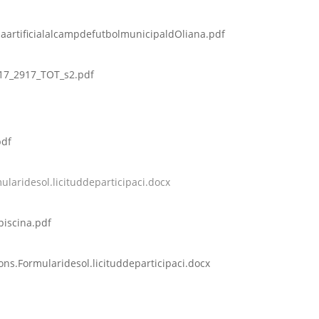
paartificialalcampdefutbolmunicipaldOliana.pdf
17_2917_TOT_s2.pdf
pdf
laridesol.licituddeparticipaci.docx
piscina.pdf
ns.Formularidesol.licituddeparticipaci.docx