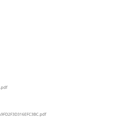
.pdf
A9FD2F3D316EFC3BC.pdf