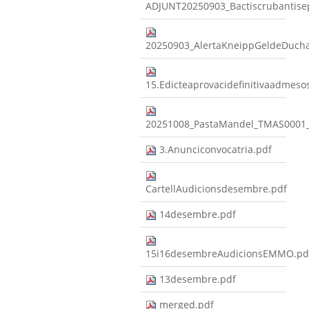
ADJUNT20250903_Bactiscrubantis
20250903_AlertaKneippGeldeDuc
15.Edicteaprovacidefinitivaadmeso
20251008_PastaMandel_TMAS0001
3.Anunciconvocatria.pdf
CartellAudicionsdesembre.pdf
14desembre.pdf
15i16desembreAudicionsEMMO.pd
13desembre.pdf
merged.pdf