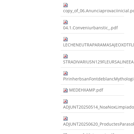
copy_of_06.Anunciaprovaciinicial.p
04.1.Conveniurbanstic_.pdf
LECHENEUTRAPARAMASAJEOXDTFL
STRADIVARIUSN129FLEURSALINEE
PirinherbsanFontdeblancMythologi
MEDEHXAMP.pdf
ADJUNT20250514_NoaNoxLimpiado
ADJUNT20250620_ProductesParas