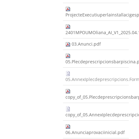
ProjecteExecutiuperlainstallaciges
2401MPOUMOliana_AI_V1_2025.04.
03.Anunci.pdf
05.Plecdeprescripcionsbarpiscina.
05.AnnexIplecdeprescripcions.Formu
copy_of_05.Plecdeprescripcionsbar
copy_of_05.AnnexIplecdeprescripcio
06.Anunciaprovaciinicial.pdf