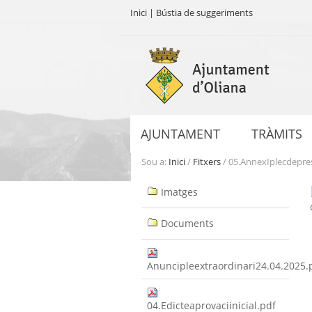
Inici
|
Bústia de suggeriments
Ves
al
contingut.
|
Salta
a
AJUNTAMENT
TRÀMITS
la
navegació
Sou a:
Inici
/
Fitxers
/
05.AnnexIplecdepres
Navegació
Imatges
Documents
Anuncipleextraordinari24.04.2025.
04.Edicteaprovaciinicial.pdf