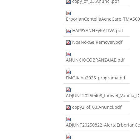
copy_of_03.Anunci.pdf
ErborianCentellaAcneCare_TMAS
HAPPYANNEyKATIVA.pdf
NoaNoxGelRemover.pdf
ANUNCIOCOBRANZAIAE.pdf
FMOliana2025_programa.pdf
ADJUNT20250408_Inuwet_Vanilla_
copy2_of_03.Anunci.pdf
ADJUNT20250822_AlertaErborian