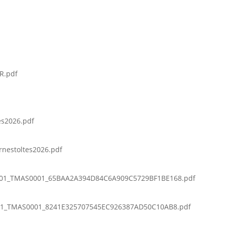
R.pdf
es2026.pdf
rnestoltes2026.pdf
01_TMAS0001_65BAA2A394D84C6A909C5729BF1BE168.pdf
1_TMAS0001_8241E325707545EC926387AD50C10AB8.pdf