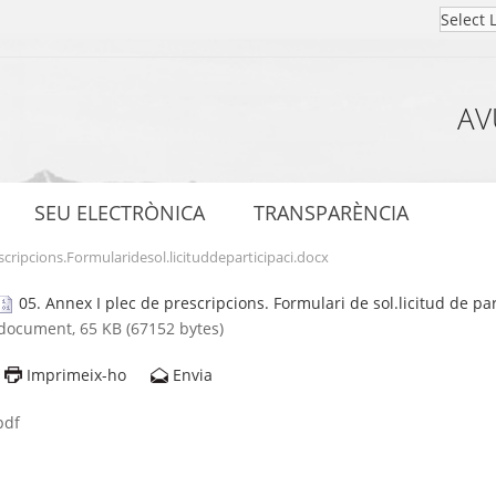
AV
SEU ELECTRÒNICA
TRANSPARÈNCIA
cripcions.Formularidesol.licituddeparticipaci.docx
05. Annex I plec de prescripcions. Formulari de sol.licitud de pa
document, 65 KB (67152 bytes)
Imprimeix-ho
Envia
pdf