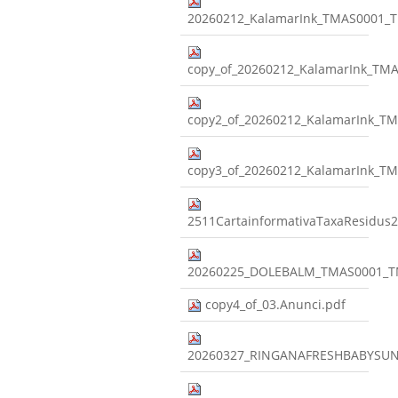
20260212_KalamarInk_TMAS0001_
copy_of_20260212_KalamarInk_T
copy2_of_20260212_KalamarInk_
copy3_of_20260212_KalamarInk_
2511CartainformativaTaxaResidus2
20260225_DOLEBALM_TMAS0001_T
copy4_of_03.Anunci.pdf
20260327_RINGANAFRESHBABYSUN