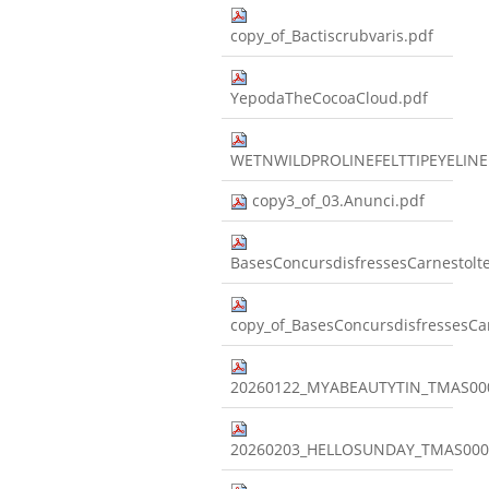
copy_of_Bactiscrubvaris.pdf
YepodaTheCocoaCloud.pdf
WETNWILDPROLINEFELTTIPEYELINE
copy3_of_03.Anunci.pdf
BasesConcursdisfressesCarnestolt
copy_of_BasesConcursdisfressesCa
20260122_MYABEAUTYTIN_TMAS00
20260203_HELLOSUNDAY_TMAS000