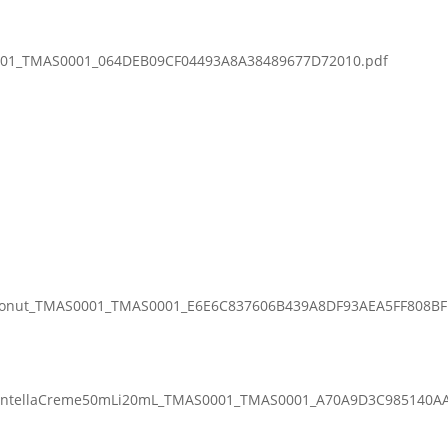
0001_TMAS0001_064DEB09CF04493A8A38489677D72010.pdf
Donut_TMAS0001_TMAS0001_E6E6C837606B439A8DF93AEA5FF808BF
CentellaCreme50mLi20mL_TMAS0001_TMAS0001_A70A9D3C985140A