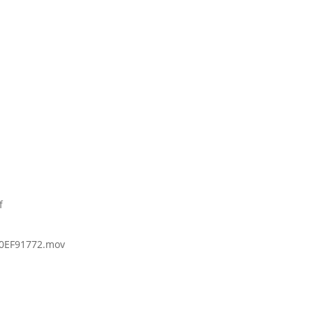
f
0EF91772.mov