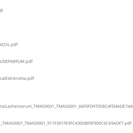
df
M25L.pdf
AUDEPARFUM.pdf
calExtrAroma.pdf
raiLashesserum_TMAS0001_TMAS0001_66F0FD97058C4FD4ADE744
ol_TMAS0001_TMAS0001_911F301FE9FC4305BF0F900C6C69ADF7.pdf