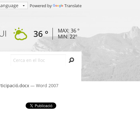
Powered by
Translate
MAX: 36 º
UI
36 º
MIN: 22º
Cerca
rticipació.docx
— Word 2007