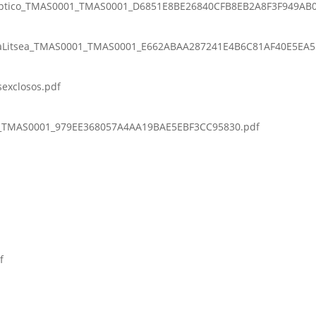
eptico_TMAS0001_TMAS0001_D6851E8BE26840CFB8EB2A8F3F949AB0
haLitsea_TMAS0001_TMAS0001_E662ABAA287241E4B6C81AF40E5EA5
sexclosos.pdf
_TMAS0001_979EE368057A4AA19BAE5EBF3CC95830.pdf
f