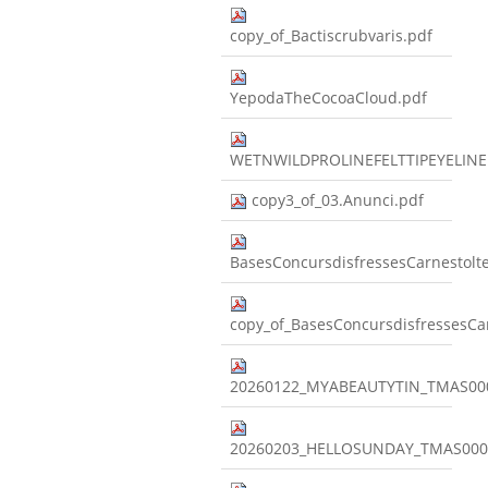
copy_of_Bactiscrubvaris.pdf
YepodaTheCocoaCloud.pdf
WETNWILDPROLINEFELTTIPEYELINE
copy3_of_03.Anunci.pdf
BasesConcursdisfressesCarnestolt
copy_of_BasesConcursdisfressesCa
20260122_MYABEAUTYTIN_TMAS00
20260203_HELLOSUNDAY_TMAS000