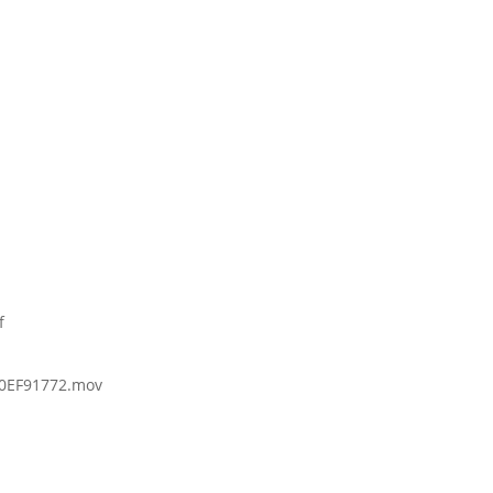
f
0EF91772.mov