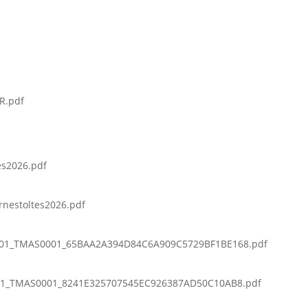
R.pdf
es2026.pdf
rnestoltes2026.pdf
01_TMAS0001_65BAA2A394D84C6A909C5729BF1BE168.pdf
1_TMAS0001_8241E325707545EC926387AD50C10AB8.pdf