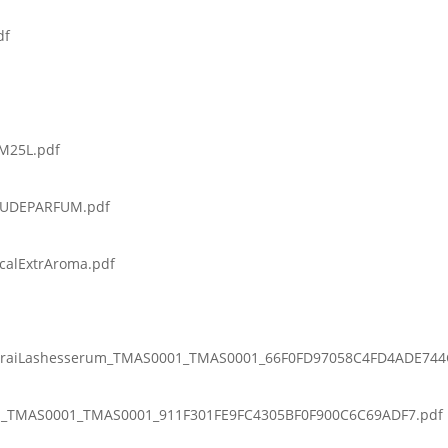
df
M25L.pdf
AUDEPARFUM.pdf
calExtrAroma.pdf
raiLashesserum_TMAS0001_TMAS0001_66F0FD97058C4FD4ADE744
ol_TMAS0001_TMAS0001_911F301FE9FC4305BF0F900C6C69ADF7.pdf