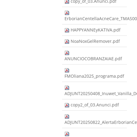
copy_of_03.Anunci.pdf
ErborianCentellaAcneCare_TMAS
HAPPYANNEyKATIVA.pdf
NoaNoxGelRemover.pdf
ANUNCIOCOBRANZAIAE.pdf
FMOliana2025_programa.pdf
ADJUNT20250408_Inuwet_Vanilla_
copy2_of_03.Anunci.pdf
ADJUNT20250822_AlertaErborian