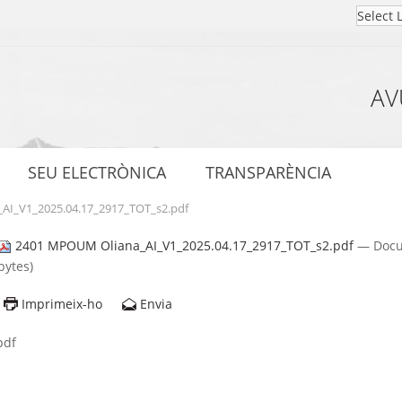
AV
SEU ELECTRÒNICA
TRANSPARÈNCIA
I_V1_2025.04.17_2917_TOT_s2.pdf
2401 MPOUM Oliana_AI_V1_2025.04.17_2917_TOT_s2.pdf
— Docu
bytes)
Imprimeix-ho
Envia
pdf