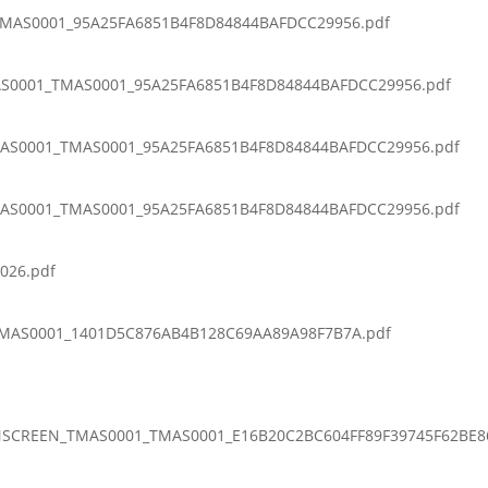
TMAS0001_95A25FA6851B4F8D84844BAFDCC29956.pdf
MAS0001_TMAS0001_95A25FA6851B4F8D84844BAFDCC29956.pdf
TMAS0001_TMAS0001_95A25FA6851B4F8D84844BAFDCC29956.pdf
TMAS0001_TMAS0001_95A25FA6851B4F8D84844BAFDCC29956.pdf
026.pdf
MAS0001_1401D5C876AB4B128C69AA89A98F7B7A.pdf
SCREEN_TMAS0001_TMAS0001_E16B20C2BC604FF89F39745F62BE8