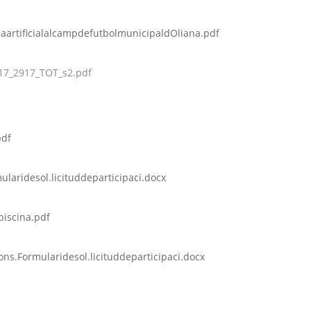
paartificialalcampdefutbolmunicipaldOliana.pdf
17_2917_TOT_s2.pdf
pdf
laridesol.licituddeparticipaci.docx
piscina.pdf
ns.Formularidesol.licituddeparticipaci.docx