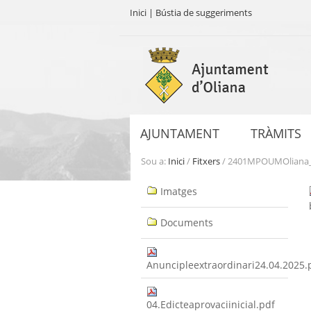
Inici
|
Bústia de suggeriments
Ves
al
contingut.
|
Salta
a
AJUNTAMENT
TRÀMITS
la
navegació
Sou a:
Inici
/
Fitxers
/
2401MPOUMOliana_A
Navegació
Imatges
Documents
Anuncipleextraordinari24.04.2025.
04.Edicteaprovaciinicial.pdf