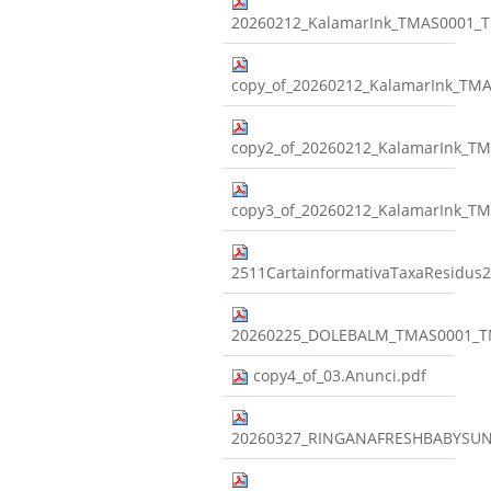
20260212_KalamarInk_TMAS0001_
copy_of_20260212_KalamarInk_T
copy2_of_20260212_KalamarInk_
copy3_of_20260212_KalamarInk_
2511CartainformativaTaxaResidus2
20260225_DOLEBALM_TMAS0001_T
copy4_of_03.Anunci.pdf
20260327_RINGANAFRESHBABYSUN