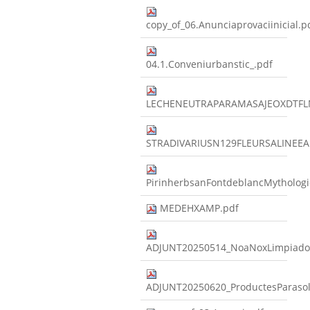
copy_of_06.Anunciaprovaciinicial.p
04.1.Conveniurbanstic_.pdf
LECHENEUTRAPARAMASAJEOXDTFL
STRADIVARIUSN129FLEURSALINEE
PirinherbsanFontdeblancMythologi
MEDEHXAMP.pdf
ADJUNT20250514_NoaNoxLimpiado
ADJUNT20250620_ProductesParas