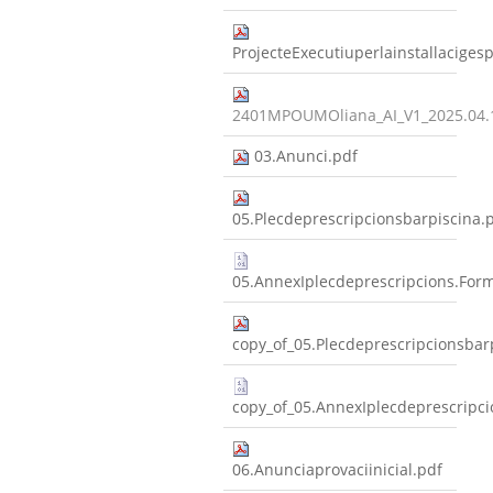
ProjecteExecutiuperlainstallaciges
2401MPOUMOliana_AI_V1_2025.04.
03.Anunci.pdf
05.Plecdeprescripcionsbarpiscina.
05.AnnexIplecdeprescripcions.Formu
copy_of_05.Plecdeprescripcionsbar
copy_of_05.AnnexIplecdeprescripcio
06.Anunciaprovaciinicial.pdf