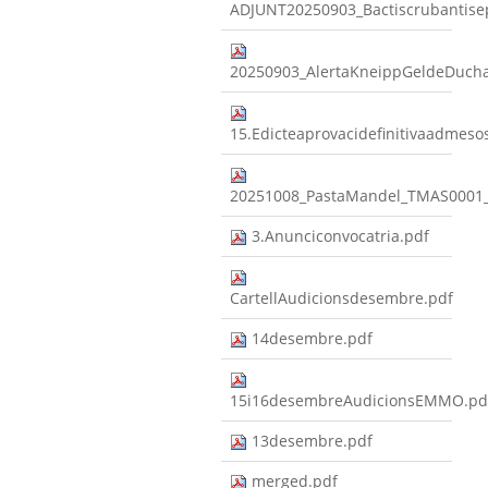
ADJUNT20250903_Bactiscrubantis
20250903_AlertaKneippGeldeDuc
15.Edicteaprovacidefinitivaadmeso
20251008_PastaMandel_TMAS0001
3.Anunciconvocatria.pdf
CartellAudicionsdesembre.pdf
14desembre.pdf
15i16desembreAudicionsEMMO.pd
13desembre.pdf
merged.pdf