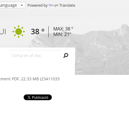
Powered by
Translate
MAX: 38 º
UI
38 º
MIN: 21º
Cerca
ment PDF, 22.33 MB (23411033