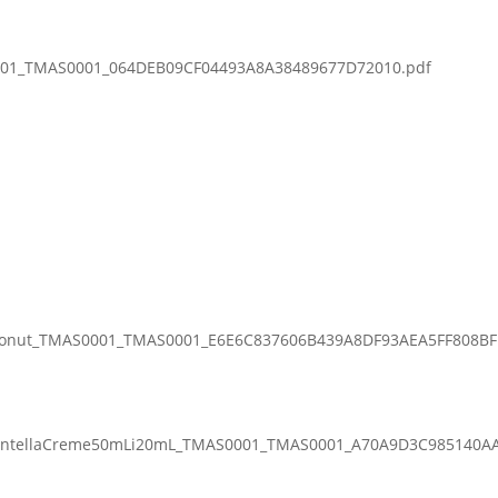
0001_TMAS0001_064DEB09CF04493A8A38489677D72010.pdf
Donut_TMAS0001_TMAS0001_E6E6C837606B439A8DF93AEA5FF808BF
CentellaCreme50mLi20mL_TMAS0001_TMAS0001_A70A9D3C985140A