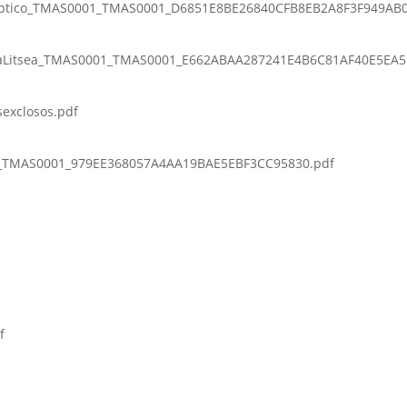
eptico_TMAS0001_TMAS0001_D6851E8BE26840CFB8EB2A8F3F949AB0
haLitsea_TMAS0001_TMAS0001_E662ABAA287241E4B6C81AF40E5EA5
sexclosos.pdf
_TMAS0001_979EE368057A4AA19BAE5EBF3CC95830.pdf
f