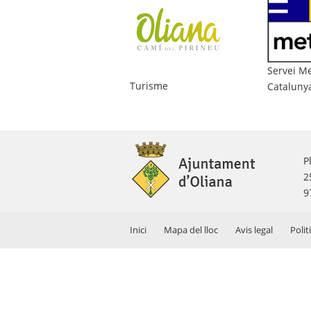
Servei Me
Turisme
Cataluny
P
2
9
Inici
Mapa del lloc
Avis legal
Polit