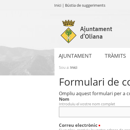
Inici
|
Bústia de suggeriments
Ves
al
contingut.
|
Salta
a
AJUNTAMENT
TRÀMITS
la
navegació
Sou a:
Inici
Formulari de c
Ompliu aquest formulari per a co
Nom
Introduïu el vostre nom complet
(Necessari)
Correu electrònic
Si us plau, escriviu la vostra adreça de co