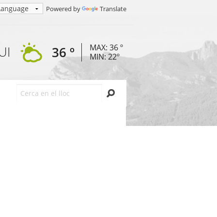
Powered by
Translate
MAX: 36 º
UI
36 º
MIN: 22º
Cerca