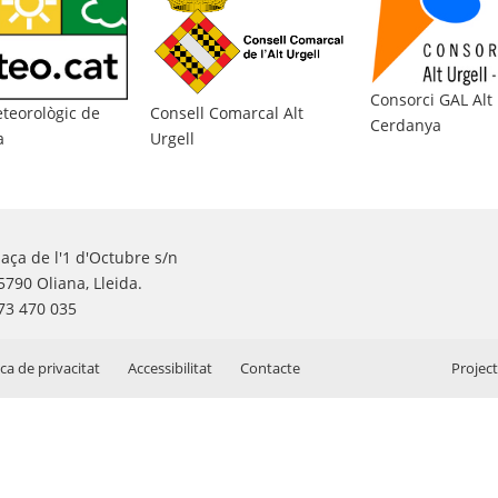
Consorci GAL Alt 
Consell Comarcal Alt
teorològic de
Cerdanya
Urgell
a
laça de l'1 d'Octubre s/n
5790 Oliana, Lleida.
73 470 035
ica de privacitat
Accessibilitat
Contacte
Projec