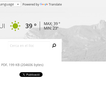
Powered by
Translate
MAX: 39 º
UI
39 º
MIN: 23º
Cerca
PDF, 199 KB (204606 bytes)