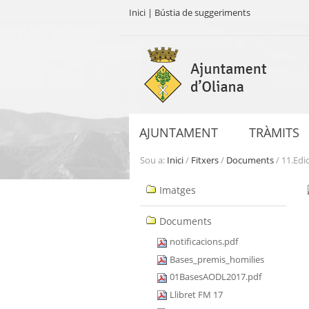
Inici
|
Bústia de suggeriments
Ves
al
contingut.
|
Salta
a
AJUNTAMENT
TRÀMITS
la
navegació
Sou a:
Inici
/
Fitxers
/
Documents
/
11.Edi
Navegació
Imatges
Documents
notificacions.pdf
Bases_premis_homilies
01BasesAODL2017.pdf
Llibret FM 17