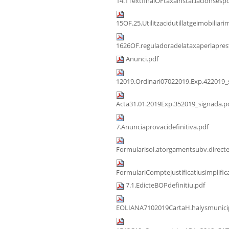
14.1TextfinalOFtaxainstal.lacionsespo
15OF.25.Utilitzacidutillatgeimobiliari
1626OF.reguladoradelataxaperlaprest
Anunci.pdf
12019.Ordinari07022019.Exp.422019_
Acta31.01.2019Exp.352019_signada.p
7.Anunciaprovacidefinitiva.pdf
Formularisol.atorgamentsubv.direct
FormulariComptejustificatiusimplific
7.1.EdicteBOPdefinitiu.pdf
EOLIANA7102019CartaH.halysmunicip