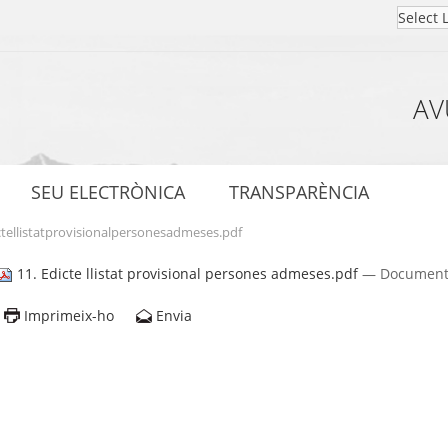
AV
SEU ELECTRÒNICA
TRANSPARÈNCIA
ctellistatprovisionalpersonesadmeses.pdf
11. Edicte llistat provisional persones admeses.pdf
— Document 
Imprimeix-ho
Envia