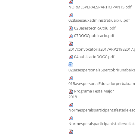
NORMESPERALSPARTICIPANTS.pdf
02Basesauxadministratiuarxiu.pdf
02BasestecnicArxiu.pdf
07DOGCpublicacio.pdf
2017convocatoria2017ARP21982017.
04publicacioDOGC.pdf
02BasespersonalTSpercobrirunabaixa
01BasespersonalEducadorperbaixama
Programa Festa Major
2018
Normesperalsparticipantsfestadeles
Normesperalsparticipantstallervoliak