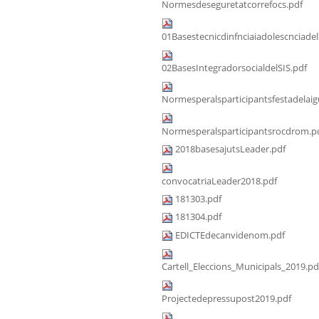
Normesdeseguretatcorrefocs.pdf
01Basestecnicdinfnciaiadolescnciadel
02BasesIntegradorsocialdelSIS.pdf
Normesperalsparticipantsfestadelaig
Normesperalsparticipantsrocdrom.p
2018basesajutsLeader.pdf
convocatriaLeader2018.pdf
181303.pdf
181304.pdf
EDICTEdecanvidenom.pdf
Cartell_Eleccions_Municipals_2019.pd
Projectedepressupost2019.pdf