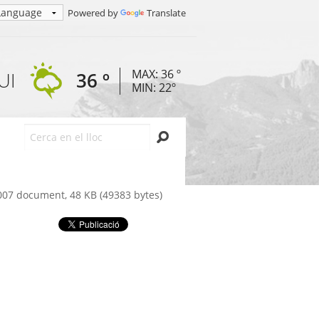
Powered by
Translate
MAX: 36 º
UI
36 º
MIN: 22º
Cerca
07 document, 48 KB (49383 bytes)