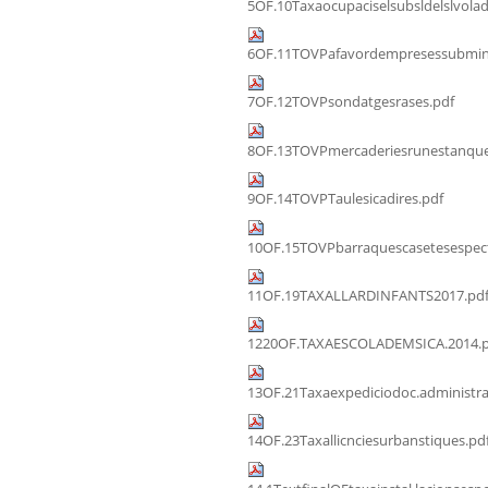
5OF.10Taxaocupaciselsubsldelslvolad
6OF.11TOVPafavordempresessubmini
7OF.12TOVPsondatgesrases.pdf
8OF.13TOVPmercaderiesrunestanque
9OF.14TOVPTaulesicadires.pdf
10OF.15TOVPbarraquescasetesespect
11OF.19TAXALLARDINFANTS2017.pd
1220OF.TAXAESCOLADEMSICA.2014.p
13OF.21Taxaexpediciodoc.administra
14OF.23Taxallicnciesurbanstiques.pd