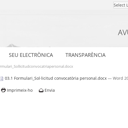
AV
SEU ELECTRÒNICA
TRANSPARÈNCIA
rmulari_Sollicitudconvocatriapersonal.docx
03.1 Formulari_Sol·licitud convocatòria personal.docx
— Word 20
Imprimeix-ho
Envia