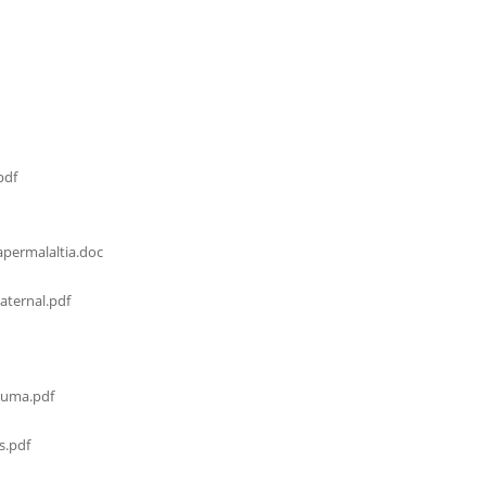
pdf
permalaltia.doc
ternal.pdf
cuma.pdf
s.pdf