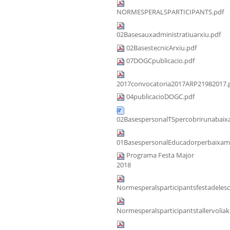
NORMESPERALSPARTICIPANTS.pdf
02Basesauxadministratiuarxiu.pdf
02BasestecnicArxiu.pdf
07DOGCpublicacio.pdf
2017convocatoria2017ARP21982017.
04publicacioDOGC.pdf
02BasespersonalTSpercobrirunabaixa
01BasespersonalEducadorperbaixama
Programa Festa Major
2018
Normesperalsparticipantsfestadeles
Normesperalsparticipantstallervoliak