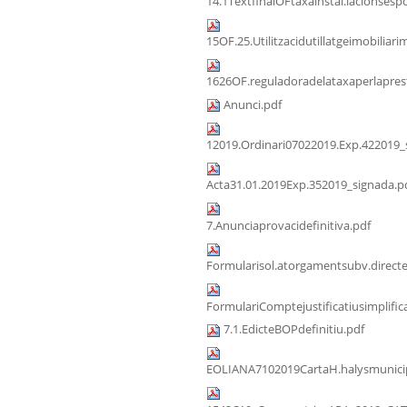
14.1TextfinalOFtaxainstal.lacionsespo
15OF.25.Utilitzacidutillatgeimobiliari
1626OF.reguladoradelataxaperlaprest
Anunci.pdf
12019.Ordinari07022019.Exp.422019_
Acta31.01.2019Exp.352019_signada.p
7.Anunciaprovacidefinitiva.pdf
Formularisol.atorgamentsubv.direct
FormulariComptejustificatiusimplific
7.1.EdicteBOPdefinitiu.pdf
EOLIANA7102019CartaH.halysmunicip