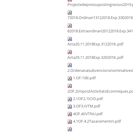
Projectedepressupostingressos2019.
72018.Ordinari13122018.Exp.3302018
82018.Extraordinari20122018.Exp.341
Acta20.11.2018Exp.3122018..pdf
Acta29.11.2018Exp.3202018..pdf
2.Ordenanasubvencionsnominativesi
1.OF.1IBI.pdf
2OF.2ImpostActivitatsEconmiques.p
2.1OF2.1ICIO.pdf
3.OF3.IVTM.pdf
4OF.4IIVTNU.pdf
4.1OF.4.2Taxacementiri.pdf