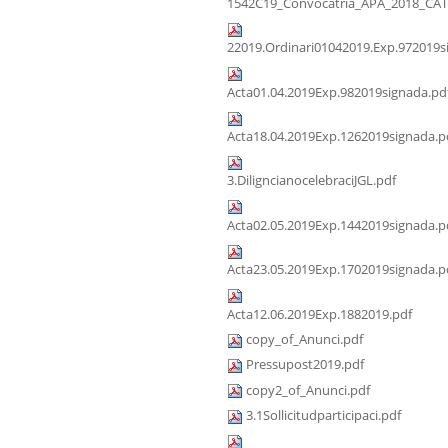
1542C19_Convocatria_APA_2018_CAT
22019.Ordinari01042019.Exp.972019s
Acta01.04.2019Exp.982019signada.pd
Acta18.04.2019Exp.1262019signada.p
3.DiligncianocelebraciJGL.pdf
Acta02.05.2019Exp.1442019signada.p
Acta23.05.2019Exp.1702019signada.p
Acta12.06.2019Exp.1882019.pdf
copy_of_Anunci.pdf
Pressupost2019.pdf
copy2_of_Anunci.pdf
3.1Sollicitudparticipaci.pdf