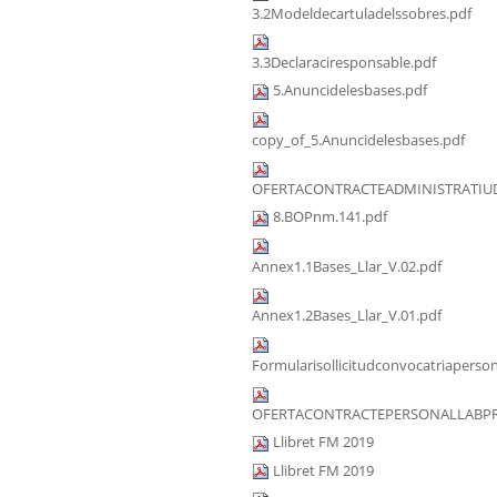
3.2Modeldecartuladelssobres.pdf
3.3Declaraciresponsable.pdf
5.Anuncidelesbases.pdf
copy_of_5.Anuncidelesbases.pdf
OFERTACONTRACTEADMINISTRATIUD
8.BOPnm.141.pdf
Annex1.1Bases_Llar_V.02.pdf
Annex1.2Bases_Llar_V.01.pdf
Formularisollicitudconvocatriaperson
OFERTACONTRACTEPERSONALLABPRA
Llibret FM 2019
Llibret FM 2019