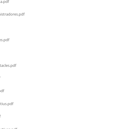
a.pdf
stradores.pdf
s.pdf
acles.pdf
f
df
tius.pdf
f