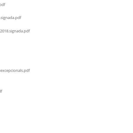
pdf
.signada.pdf
2018.signada.pdf
excepcionals.pdf
df