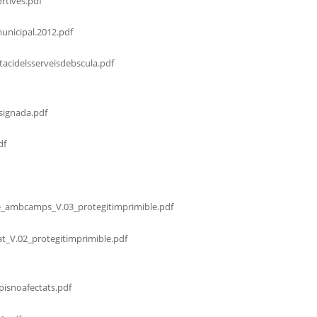
rtives.pdf
municipal.2012.pdf
acidelsserveisdebscula.pdf
signada.pdf
df
e_ambcamps_V.03_protegitimprimible.pdf
at_V.02_protegitimprimible.pdf
isnoafectats.pdf