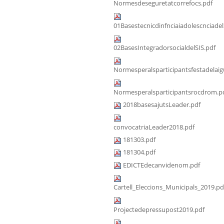
Normesdeseguretatcorrefocs.pdf
01Basestecnicdinfnciaiadolescnciadel
02BasesIntegradorsocialdelSIS.pdf
Normesperalsparticipantsfestadelaig
Normesperalsparticipantsrocdrom.p
2018basesajutsLeader.pdf
convocatriaLeader2018.pdf
181303.pdf
181304.pdf
EDICTEdecanvidenom.pdf
Cartell_Eleccions_Municipals_2019.pd
Projectedepressupost2019.pdf