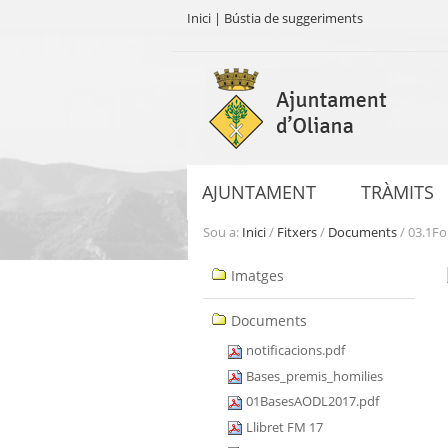
Inici
|
Bústia de suggeriments
Ves
al
contingut.
|
Salta
a
AJUNTAMENT
TRÀMITS
la
navegació
Sou a:
Inici
/
Fitxers
/
Documents
/
03.1Fo
Navegació
Imatges
Documents
notificacions.pdf
Bases_premis_homilies
01BasesAODL2017.pdf
Llibret FM 17