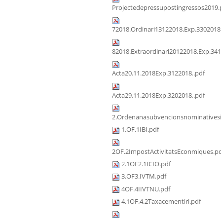
Projectedepressupostingressos2019.
72018.Ordinari13122018.Exp.3302018
82018.Extraordinari20122018.Exp.341
Acta20.11.2018Exp.3122018..pdf
Acta29.11.2018Exp.3202018..pdf
2.Ordenanasubvencionsnominativesi
1.OF.1IBI.pdf
2OF.2ImpostActivitatsEconmiques.p
2.1OF2.1ICIO.pdf
3.OF3.IVTM.pdf
4OF.4IIVTNU.pdf
4.1OF.4.2Taxacementiri.pdf