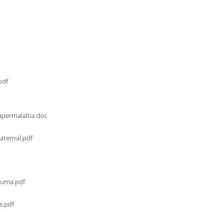
pdf
permalaltia.doc
ternal.pdf
cuma.pdf
s.pdf