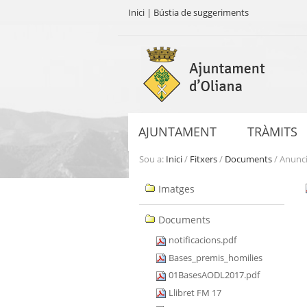
Inici
|
Bústia de suggeriments
Ves
al
contingut.
|
Salta
a
AJUNTAMENT
TRÀMITS
la
navegació
Sou a:
Inici
/
Fitxers
/
Documents
/
Anunci
Navegació
Imatges
Documents
notificacions.pdf
Bases_premis_homilies
01BasesAODL2017.pdf
Llibret FM 17