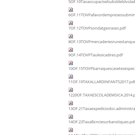
5OF.10Taxaocupaciselsubsldelslvolad
6OF.11TOVPafavordempresessubmini
7OF.12TOVPsondatgesrases.pdf
8OF.13TOVPmercaderiesrunestanque
9OF.14TOVPTaulesicadires.pdf
10OF.15TOVPbarraquescasetesespect
11OF.19TAXALLARDINFANTS2017.pd
1220OF.TAXAESCOLADEMSICA.2014.p
13OF.21Taxaexpediciodoc.administra
14OF.23Taxallicnciesurbanstiques.pd