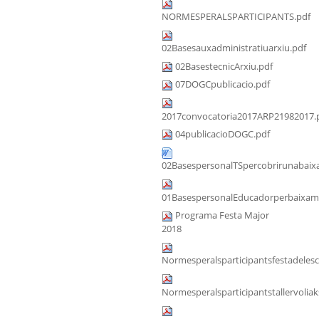
NORMESPERALSPARTICIPANTS.pdf
02Basesauxadministratiuarxiu.pdf
02BasestecnicArxiu.pdf
07DOGCpublicacio.pdf
2017convocatoria2017ARP21982017.
04publicacioDOGC.pdf
02BasespersonalTSpercobrirunabaixa
01BasespersonalEducadorperbaixama
Programa Festa Major
2018
Normesperalsparticipantsfestadeles
Normesperalsparticipantstallervoliak