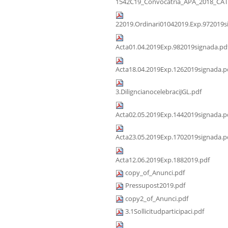
1542C19_Convocatria_APA_2018_CAT
22019.Ordinari01042019.Exp.972019s
Acta01.04.2019Exp.982019signada.pd
Acta18.04.2019Exp.1262019signada.p
3.DiligncianocelebraciJGL.pdf
Acta02.05.2019Exp.1442019signada.p
Acta23.05.2019Exp.1702019signada.p
Acta12.06.2019Exp.1882019.pdf
copy_of_Anunci.pdf
Pressupost2019.pdf
copy2_of_Anunci.pdf
3.1Sollicitudparticipaci.pdf