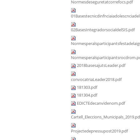
Normesdeseguretatcorrefocs.pdf
01Basestecnicdinfnciaiadolescnciadel
02BasesIntegradorsocialdelSIS.pdf
Normesperalsparticipantsfestadelaig
Normesperalsparticipantsrocdrom.p
2018basesajutsLeader.pdf
convocatriaLeader2018.pdf
181303.pdf
181304.pdf
EDICTEdecanvidenom.pdf
Cartell_Eleccions_Municipals_2019.pd
Projectedepressupost2019.pdf