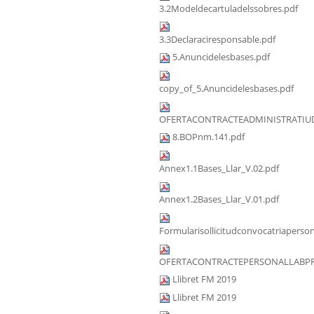
3.2Modeldecartuladelssobres.pdf
3.3Declaraciresponsable.pdf
5.Anuncidelesbases.pdf
copy_of_5.Anuncidelesbases.pdf
OFERTACONTRACTEADMINISTRATIUD
8.BOPnm.141.pdf
Annex1.1Bases_Llar_V.02.pdf
Annex1.2Bases_Llar_V.01.pdf
Formularisollicitudconvocatriaperson
OFERTACONTRACTEPERSONALLABPRA
Llibret FM 2019
Llibret FM 2019