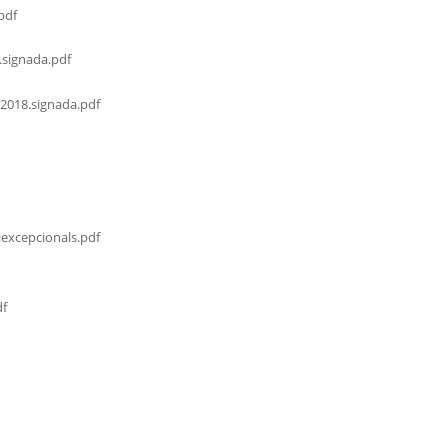
pdf
.signada.pdf
2018.signada.pdf
excepcionals.pdf
df