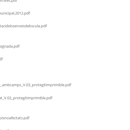
rtives.pdf
municipal.2012.pdf
acidelsserveisdebscula.pdf
signada.pdf
df
e_ambcamps_V.03_protegitimprimible.pdf
at_V.02_protegitimprimible.pdf
isnoafectats.pdf