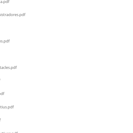
a.pdf
stradores.pdf
s.pdf
acles.pdf
f
df
tius.pdf
f