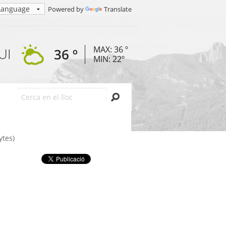
Powered by
Translate
MAX: 36 º
UI
36 º
MIN: 22º
Cerca
tes)