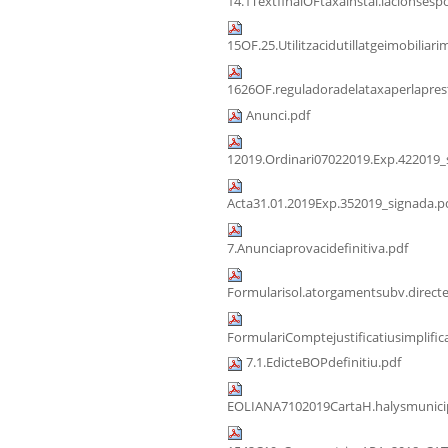
14.1TextfinalOFtaxainstal.lacionsespo
15OF.25.Utilitzacidutillatgeimobiliari
1626OF.reguladoradelataxaperlaprest
Anunci.pdf
12019.Ordinari07022019.Exp.422019_
Acta31.01.2019Exp.352019_signada.p
7.Anunciaprovacidefinitiva.pdf
Formularisol.atorgamentsubv.direct
FormulariComptejustificatiusimplific
7.1.EdicteBOPdefinitiu.pdf
EOLIANA7102019CartaH.halysmunicip