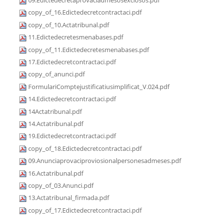
09.Edictedecretaprovaciadmesosexclosos.pdf
copy_of_16.Edictedecretcontractaci.pdf
copy_of_10.Actatribunal.pdf
11.Edictedecretesmenabases.pdf
copy_of_11.Edictedecretesmenabases.pdf
17.Edictedecretcontractaci.pdf
copy_of_anunci.pdf
FormulariComptejustificatiusimplificat_V.024.pdf
14.Edictedecretcontractaci.pdf
14Actatribunal.pdf
14.Actatribunal.pdf
19.Edictedecretcontractaci.pdf
copy_of_18.Edictedecretcontractaci.pdf
09.Anunciaprovaciproviosionalpersonesadmeses.pdf
16.Actatribunal.pdf
copy_of_03.Anunci.pdf
13.Actatribunal_firmada.pdf
copy_of_17.Edictedecretcontractaci.pdf