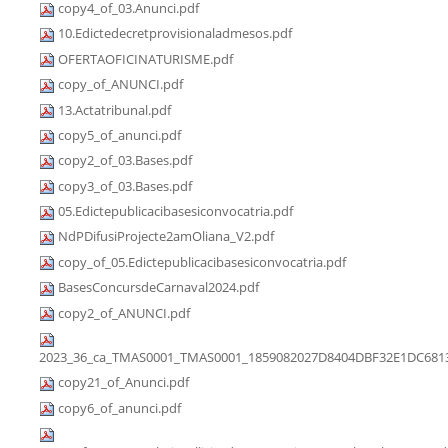
copy4_of_03.Anunci.pdf
10.Edictedecretprovisionaladmesos.pdf
OFERTAOFICINATURISME.pdf
copy_of_ANUNCI.pdf
13.Actatribunal.pdf
copy5_of_anunci.pdf
copy2_of_03.Bases.pdf
copy3_of_03.Bases.pdf
05.Edictepublicacibasesiconvocatria.pdf
NdPDifusiProjecte2amOliana_V2.pdf
copy_of_05.Edictepublicacibasesiconvocatria.pdf
BasesConcursdeCarnaval2024.pdf
copy2_of_ANUNCI.pdf
2023_36_ca_TMAS0001_TMAS0001_1859082027D8404DBF32E1DC6813
copy21_of_Anunci.pdf
copy6_of_anunci.pdf