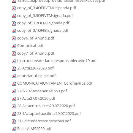
12.Edicteaprovaciprovisionaladmesesexcloses.pdf
copy_of_3.4OFIIVTNUsignada.pdf
copy_of_3.3OFIVTMsignada.pdf
copy_of_3.2OFIAEsignada.pdf
copy_of_3.1OFIBIsignada.pdf
copy6_of_Anunci.pdf
Comunicat.pdf
copy7_of_Anunci.pdf
Instruccionsdeclaraciresponsablecovid19.pdf
25.Acta22072020.pdf
anuncianul.laciple.pdf
COMUNICATAJUNTAMENTCoronavirus.pdf
27072020escaner091553.pdf
27.Acta27.07.2020.pdf
28.Actaentrevistes29.07.2020.pdf
28.1Actapuntuacifinal29.07.2020.pdf
31.Edictedecretcontractaci.pdf
FulletAIMS2020.pdf