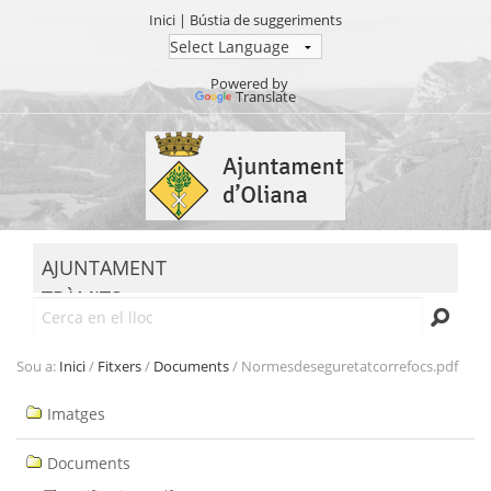
Inici
|
Bústia de suggeriments
Powered by
Translate
Ves
al
contingut.
|
Salta
MENU
a
AJUNTAMENT
la
TRÀMITS
navegació
Cerca
SEU ELECTRÒNICA
TRANSPARÈNCIA
Sou a:
Inici
/
Fitxers
/
Documents
/
Normesdeseguretatcorrefocs.pdf
Navegació
Imatges
Documents