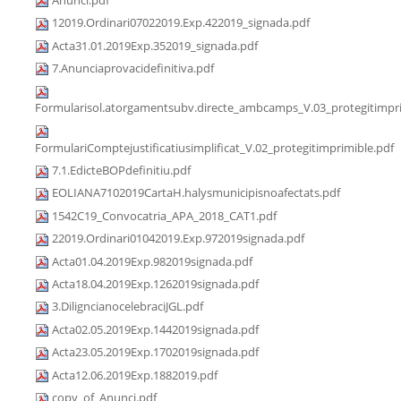
12019.Ordinari07022019.Exp.422019_signada.pdf
Acta31.01.2019Exp.352019_signada.pdf
7.Anunciaprovacidefinitiva.pdf
Formularisol.atorgamentsubv.directe_ambcamps_V.03_protegitimpri
FormulariComptejustificatiusimplificat_V.02_protegitimprimible.pdf
7.1.EdicteBOPdefinitiu.pdf
EOLIANA7102019CartaH.halysmunicipisnoafectats.pdf
1542C19_Convocatria_APA_2018_CAT1.pdf
22019.Ordinari01042019.Exp.972019signada.pdf
Acta01.04.2019Exp.982019signada.pdf
Acta18.04.2019Exp.1262019signada.pdf
3.DiligncianocelebraciJGL.pdf
Acta02.05.2019Exp.1442019signada.pdf
Acta23.05.2019Exp.1702019signada.pdf
Acta12.06.2019Exp.1882019.pdf
copy_of_Anunci.pdf