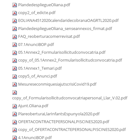
PlandedespliegueOliana.pdf
copy2_of_edicte.pdf
EOLIANA4512020calendaridecobranaOAGRTL2020.pdf
PlandedespliegueOliana_senseannexos_firmat.pdf
FAQ_reoberturacomerrevisat.pdf
07.1AnunciBOP.pdf
05.1Annex2_Formularisollicitudconvocatria.pdf
copy_of_05.1Annex2_Formularisollicitudconvocatria.pdf
05.1Annex1_Temari.pdf
copy5_of_Anunci.pdf
MesureseconmiquesiajutscrisiCovid19.pdf
copy_of_Formularisollicitudconvocatriapersonal_Llar_V.02.pdf
Ajunt.Oliana.pdf
PlareoberturaLlarInfantsEspunyola2020.pdf
OFERTACONTRACTEPERSONALPISCINES2020.pdf
copy_of_OFERTACONTRACTEPERSONALPISCINES2020.pdf
4.1AnunciBOP.pdf