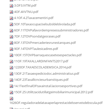
3.OF3.IVTM.pdf
4OF.4IIVTNU.pdf
4.1OF.4.2Taxacementiri.pdf
5OF.10Taxaocupaciselsubsldelslvolada.pdf
6OF.11TOVPafavordempresessubministradores.pdf
7OF.12TOVPsondatgesrases.pdf
8OF.13TOVPmercaderiesrunestanques.pdf
9OF.14TOVPTaulesicadires.pdf
10OF.15TOVPbarraquescasetesespectacles.pdf
11OF.19TAXALLARDINFANTS2017.pdf
1220OF.TAXAESCOLADEMSICA.2014.pdf
13OF.21Taxaexpediciodoc.administratius.pdf
14OF.23Taxallicnciesurbanstiques.pdf
14.1TextfinalOFtaxainstal.lacionsesportives.pdf
15OF.25.Utilitzacidutillatgeimobiliarimunicipal.2012.pdf
1626OF.reguladoradelataxaperlaprestacidelsserveisdebscula.pdf
Anunci.pdf