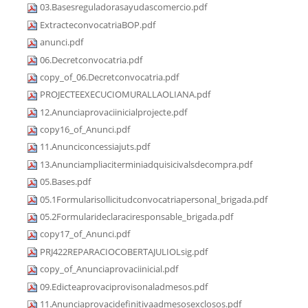
03.Basesreguladorasayudascomercio.pdf
ExtracteconvocatriaBOP.pdf
anunci.pdf
06.Decretconvocatria.pdf
copy_of_06.Decretconvocatria.pdf
PROJECTEEXECUCIOMURALLAOLIANA.pdf
12.Anunciaprovaciinicialprojecte.pdf
copy16_of_Anunci.pdf
11.Anunciconcessiajuts.pdf
13.Anunciampliaciterminiadquisicivalsdecompra.pdf
05.Bases.pdf
05.1Formularisollicitudconvocatriapersonal_brigada.pdf
05.2Formularideclaraciresponsable_brigada.pdf
copy17_of_Anunci.pdf
PRJ422REPARACIOCOBERTAJULIOLsig.pdf
copy_of_Anunciaprovaciinicial.pdf
09.Edicteaprovaciprovisonaladmesos.pdf
11.Anunciaprovacidefinitivaadmesosexclosos.pdf