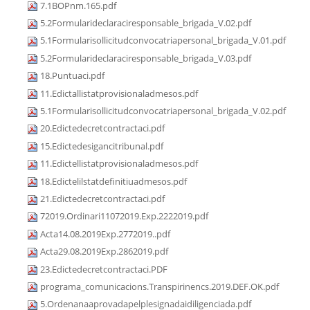
7.1BOPnm.165.pdf
5.2Formularideclaraciresponsable_brigada_V.02.pdf
5.1Formularisollicitudconvocatriapersonal_brigada_V.01.pdf
5.2Formularideclaraciresponsable_brigada_V.03.pdf
18.Puntuaci.pdf
11.Edictallistatprovisionaladmesos.pdf
5.1Formularisollicitudconvocatriapersonal_brigada_V.02.pdf
20.Edictedecretcontractaci.pdf
15.Edictedesigancitribunal.pdf
11.Edictellistatprovisionaladmesos.pdf
18.Edictelilstatdefinitiuadmesos.pdf
21.Edictedecretcontractaci.pdf
72019.Ordinari11072019.Exp.2222019.pdf
Acta14.08.2019Exp.2772019..pdf
Acta29.08.2019Exp.2862019.pdf
23.Edictedecretcontractaci.PDF
programa_comunicacions.Transpirinencs.2019.DEF.OK.pdf
5.Ordenanaaprovadapelplesignadaidiligenciada.pdf