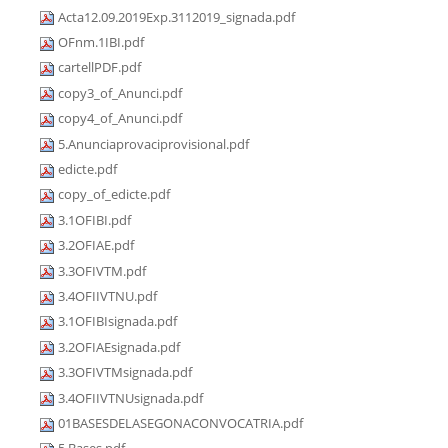
Acta12.09.2019Exp.3112019_signada.pdf
OFnm.1IBI.pdf
cartellPDF.pdf
copy3_of_Anunci.pdf
copy4_of_Anunci.pdf
5.Anunciaprovaciprovisional.pdf
edicte.pdf
copy_of_edicte.pdf
3.1OFIBI.pdf
3.2OFIAE.pdf
3.3OFIVTM.pdf
3.4OFIIVTNU.pdf
3.1OFIBIsignada.pdf
3.2OFIAEsignada.pdf
3.3OFIVTMsignada.pdf
3.4OFIIVTNUsignada.pdf
01BASESDELASEGONACONVOCATRIA.pdf