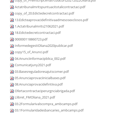
copy_of_Preinscripciimatrculacurs20212022Oliana.pdf
Actatribunalmritspuntuacitotalicontractaci.pdf
copy_of_20.Edictedecretcontractaci.pdf
13.Edicteaprovacidefinitivaadmesosexclosos.pdf
1.Actatribunalmrits21062021.pdf
18.Edictedecretcontractaci.pdf
000000118860723.pdf
InformedegestiOliana2020publicar.pdf
copy15_of_Anunci.pdf
04.Anunciinformacipblica_002.pdf
Comunicatjuny2021.pdf
03.Basesreguladoresajutscomer.pdf
05.Anunciaprovaciinicialbases.pdf
08.Anunciaprovacidefintiiva.pdf
Ofertacontractaciperurgnciabrigada.pdf
Llibret_FMOliana_2021.pdf
03.2Formularivalscompra_ambcamps.pdf
03.1Formularidadesbancaries_ambcamps.pdf