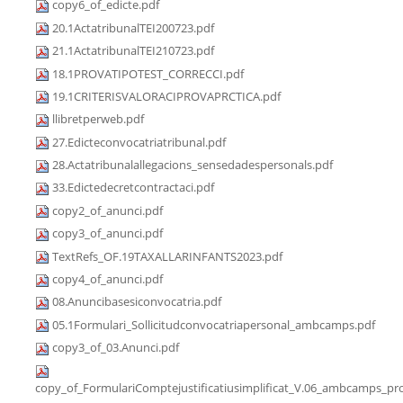
copy6_of_edicte.pdf
20.1ActatribunalTEI200723.pdf
21.1ActatribunalTEI210723.pdf
18.1PROVATIPOTEST_CORRECCI.pdf
19.1CRITERISVALORACIPROVAPRCTICA.pdf
llibretperweb.pdf
27.Edicteconvocatriatribunal.pdf
28.Actatribunalallegacions_sensedadespersonals.pdf
33.Edictedecretcontractaci.pdf
copy2_of_anunci.pdf
copy3_of_anunci.pdf
TextRefs_OF.19TAXALLARINFANTS2023.pdf
copy4_of_anunci.pdf
08.Anuncibasesiconvocatria.pdf
05.1Formulari_Sollicitudconvocatriapersonal_ambcamps.pdf
copy3_of_03.Anunci.pdf
copy_of_FormulariComptejustificatiusimplificat_V.06_ambcamps_pro