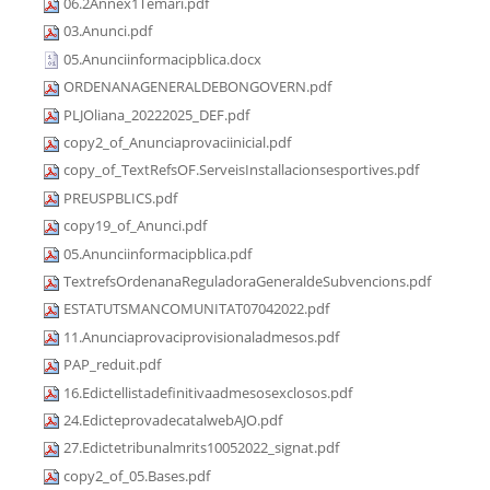
06.2Annex1Temari.pdf
03.Anunci.pdf
05.Anunciinformacipblica.docx
ORDENANAGENERALDEBONGOVERN.pdf
PLJOliana_20222025_DEF.pdf
copy2_of_Anunciaprovaciinicial.pdf
copy_of_TextRefsOF.ServeisInstallacionsesportives.pdf
PREUSPBLICS.pdf
copy19_of_Anunci.pdf
05.Anunciinformacipblica.pdf
TextrefsOrdenanaReguladoraGeneraldeSubvencions.pdf
ESTATUTSMANCOMUNITAT07042022.pdf
11.Anunciaprovaciprovisionaladmesos.pdf
PAP_reduit.pdf
16.Edictellistadefinitivaadmesosexclosos.pdf
24.EdicteprovadecatalwebAJO.pdf
27.Edictetribunalmrits10052022_signat.pdf
copy2_of_05.Bases.pdf