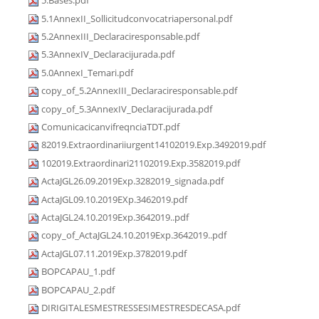
5.Bases.pdf
5.1AnnexII_Sollicitudconvocatriapersonal.pdf
5.2AnnexIII_Declaraciresponsable.pdf
5.3AnnexIV_Declaracijurada.pdf
5.0AnnexI_Temari.pdf
copy_of_5.2AnnexIII_Declaraciresponsable.pdf
copy_of_5.3AnnexIV_Declaracijurada.pdf
ComunicacicanvifreqnciaTDT.pdf
82019.Extraordinariiurgent14102019.Exp.3492019.pdf
102019.Extraordinari21102019.Exp.3582019.pdf
ActaJGL26.09.2019Exp.3282019_signada.pdf
ActaJGL09.10.2019EXp.3462019.pdf
ActaJGL24.10.2019Exp.3642019..pdf
copy_of_ActaJGL24.10.2019Exp.3642019..pdf
ActaJGL07.11.2019Exp.3782019.pdf
BOPCAPAU_1.pdf
BOPCAPAU_2.pdf
DIRIGITALESMESTRESSESIMESTRESDECASA.pdf