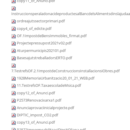
copy11_of_Anunci.pdf
InstruccionsperaladonacideproductesalBancdelsAlimentsdinslajudaa
ordreajutssectorprimari.pdf
copy4_of_edicte.pdf
OF.1ImpostdeBensImmobles_firmat.pdf
Projectepressupost2021v02.pdf
Aturpermunicipis202101.pdf
BasesajutstreballadorsERTO.pdf
7.TestrefsOF.2.1ImpostdeConstruccionsInstallacionsiObres.pdf
1928MemoriaUrbanitzacio20_01_21_WEB.pdf
11.TestrefsOF.TaxaescoladeMsica.pdf
copy12_of_Anunci.pdf
P2573Renovacixarxa1.pdf
Anunciaprovaciinicialprojecte.pdf
DIPTIC_impost_CO2.pdf
copy13_of_Anunci.pdf
P2572ImpermeabilitzaciDipsitOliana.pdf