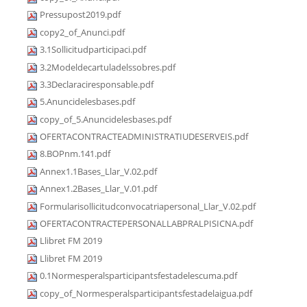
Pressupost2019.pdf
copy2_of_Anunci.pdf
3.1Sollicitudparticipaci.pdf
3.2Modeldecartuladelssobres.pdf
3.3Declaraciresponsable.pdf
5.Anuncidelesbases.pdf
copy_of_5.Anuncidelesbases.pdf
OFERTACONTRACTEADMINISTRATIUDESERVEIS.pdf
8.BOPnm.141.pdf
Annex1.1Bases_Llar_V.02.pdf
Annex1.2Bases_Llar_V.01.pdf
Formularisollicitudconvocatriapersonal_Llar_V.02.pdf
OFERTACONTRACTEPERSONALLABPRALPISICNA.pdf
Llibret FM 2019
Llibret FM 2019
0.1Normesperalsparticipantsfestadelescuma.pdf
copy_of_Normesperalsparticipantsfestadelaigua.pdf