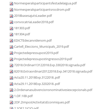
Normesperalsparticipantsfestadelaigua.pdf
Normesperalsparticipantsrocdrom.pdf
2018basesajutsLeader.pdf
convocatriaLeader2018.pdf
181303.pdf
181304.pdf
EDICTEdecanvidenom.pdf
Cartell_Eleccions_Municipals_2019.pdf
Projectedepressupost2019.pdf
Projectedepressupostingressos2019.pdf
72018.Ordinari13122018.Exp.3302018.signada.pdf
82018.Extraordinari20122018.Exp.3412018.signada.pdf
Acta20.11.2018Exp.3122018..pdf
Acta29.11.2018Exp.3202018..pdf
2.Ordenanasubvencionsnominativesiexcepcionals.pdf
1.OF.1IBI.pdf
2OF.2ImpostActivitatsEconmiques.pdf
2.1OF2.1ICIO.pdf