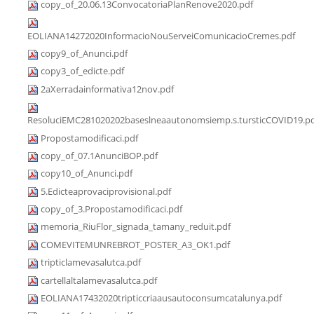
copy_of_20.06.13ConvocatoriaPlanRenove2020.pdf
EOLIANA14272020InformacioNouServeiComunicacioCremes.pdf
copy9_of_Anunci.pdf
copy3_of_edicte.pdf
2aXerradainformativa12nov.pdf
ResoluciEMC281020202baseslneaautonomsiemp.s.tursticCOVID19.p
Propostamodificaci.pdf
copy_of_07.1AnunciBOP.pdf
copy10_of_Anunci.pdf
5.Edicteaprovaciprovisional.pdf
copy_of_3.Propostamodificaci.pdf
memoria_RiuFlor_signada_tamany_reduit.pdf
COMEVITEMUNREBROT_POSTER_A3_OK1.pdf
tripticlamevasalutca.pdf
cartellaltalamevasalutca.pdf
EOLIANA17432020tripticcriaausautoconsumcatalunya.pdf