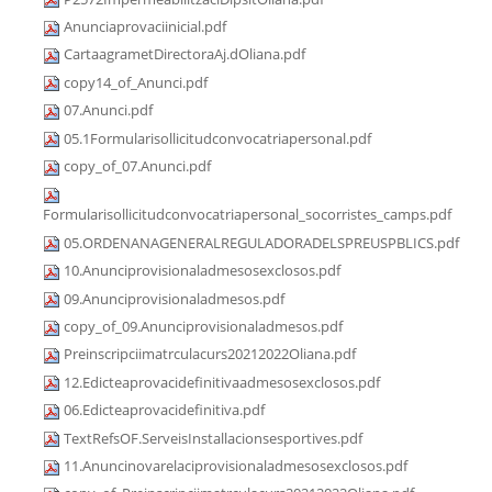
Anunciaprovaciinicial.pdf
CartaagrametDirectoraAj.dOliana.pdf
copy14_of_Anunci.pdf
07.Anunci.pdf
05.1Formularisollicitudconvocatriapersonal.pdf
copy_of_07.Anunci.pdf
Formularisollicitudconvocatriapersonal_socorristes_camps.pdf
05.ORDENANAGENERALREGULADORADELSPREUSPBLICS.pdf
10.Anunciprovisionaladmesosexclosos.pdf
09.Anunciprovisionaladmesos.pdf
copy_of_09.Anunciprovisionaladmesos.pdf
Preinscripciimatrculacurs20212022Oliana.pdf
12.Edicteaprovacidefinitivaadmesosexclosos.pdf
06.Edicteaprovacidefinitiva.pdf
TextRefsOF.ServeisInstallacionsesportives.pdf
11.Anuncinovarelaciprovisionaladmesosexclosos.pdf