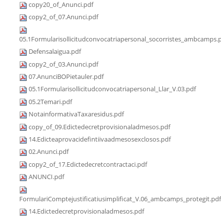
copy20_of_Anunci.pdf
copy2_of_07.Anunci.pdf
05.1Formularisollicitudconvocatriapersonal_socorristes_ambcamps.
Defensalaigua.pdf
copy2_of_03.Anunci.pdf
07.AnunciBOPietauler.pdf
05.1Formularisollicitudconvocatriapersonal_Llar_V.03.pdf
05.2Temari.pdf
NotainformativaTaxaresidus.pdf
copy_of_09.Edictedecretprovisionaladmesos.pdf
14.Edicteaprovacidefintiivaadmesosexclosos.pdf
02.Anunci.pdf
copy2_of_17.Edictedecretcontractaci.pdf
ANUNCI.pdf
FormulariComptejustificatiusimplificat_V.06_ambcamps_protegit.pdf
14.Edictedecretprovisionaladmesos.pdf