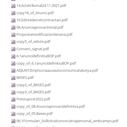
14.Actatribunal24.11.2021.pdf
copy18_of_Anunci.pdf
16.Edictedecretcontractaci.pdf
08.Anunciaprovaciinicial.pdf
Propostamodificaciordenana.pdf
copy5_of_edicte.pdf
Conveni_signat.pdf
6.1anuncidefinitiuBOP.pdf
copy_of_6.1anuncidefinitiuBOP.pdf
ADJUNT2tripticcriaausautoconsumcatalunya.pdf
BASES.pdf
copy2_of_BASES.pdf
copy3_of_BASES.pdf
Pressupost2022.pdf
copy_of_08.Anunciaprovacidefintiiva.pdf
copy_of_05.Bases.pdf
06.1Formulari_Sollicitudconvocatriapersonal_ambcamps.pdf