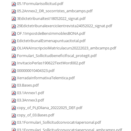
05.1Formularisollicitud.pdf
05.2Annex2_DR_socorristes_ambcamps.pdf
3Edictetribunaltest18052022_signat.pdf
29Edictetribunalexerciciientrevista24052022_signat.pdf
OF.1ImpostdeBensImmoblesBONA.pdf
EdictetribunalEsmenapuntuacitotal.pdf
OLIANAInscripcioiMatriculacurs20222023_ambcamps.pdf
Formulari_Sollicitudbeneficifiscal_protegit.pdf
InvitacioPerlas190622TextWord002.pdf
000000010404323.pdf
XerradaInformativaTelemtica.pdf
03.Bases.pdf
03.1Annex1.pdf
03.3Annex3.pdf
copy_of_PLJOliana_20222025_DEF.pdf
copy_of_03.Bases.pdf
03.1Formulari_Sollicitudconvocatriapersonal.pdf
03.1Formulari_Sollicitudconvocatriapersonal_ambcamps.pdf