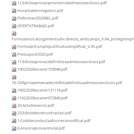
12.Edicteaprovaciprovisionaladmesosexclosos.pdf
Horarisatenciregidors.pdf
Plaformaci2020BEL.pdf
OFERTATRABAJO.pdf
Formularisol.atorgamentsubv.directe_ambcamps_V.04_protegitimpri
FormulariComptejustificatiusimplificat_V.05.pdf
Pressupost2020.pdf
17.Edicteaprovacidefintitivaadmesosexclosos.pdf
10022020escaner103048.pdf
16.1Dilignciaesmenadecretllistadefinitivaadmesosexclosos.pdf
10022020escaner131114.pdf
11022020escaner072840.pdf
20.Acta3rexercici.pdf
23.Edictedecretcontractaci.pdf
1.Codideconductaaltscrrecsmodificat.pdf
6.Anunciaprovaciinicial.pdf