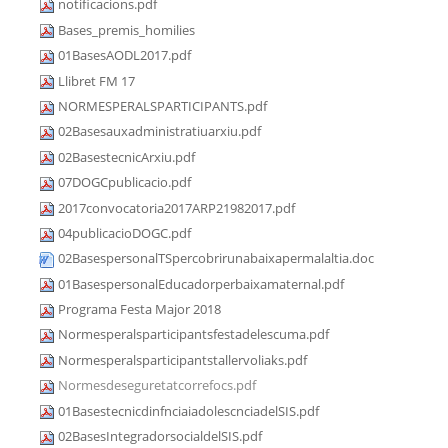
notificacions.pdf
Bases_premis_homilies
01BasesAODL2017.pdf
Llibret FM 17
NORMESPERALSPARTICIPANTS.pdf
02Basesauxadministratiuarxiu.pdf
02BasestecnicArxiu.pdf
07DOGCpublicacio.pdf
2017convocatoria2017ARP21982017.pdf
04publicacioDOGC.pdf
02BasespersonalTSpercobrirunabaixapermalaltia.doc
01BasespersonalEducadorperbaixamaternal.pdf
Programa Festa Major 2018
Normesperalsparticipantsfestadelescuma.pdf
Normesperalsparticipantstallervoliaks.pdf
Normesdeseguretatcorrefocs.pdf
01BasestecnicdinfnciaiadolescnciadelSIS.pdf
02BasesIntegradorsocialdelSIS.pdf