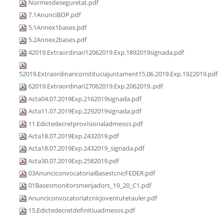
Normesdeseguretat.pdf
7.1AnunciBOP.pdf
5.1Annex1bases.pdf
5.2Annex2bases.pdf
42019.Extraordinari12062019.Exp.1892019signada.pdf
52019.Extraordinariconstituciajuntament15.06.2019.Exp.1922019.pdf
62019.Extraordinari27062019.Exp.2062019..pdf
Acta04.07.2019Exp.2162019signada.pdf
Acta11.07.2019Exp.2292019signada.pdf
11.Edictedecretprovisionaladmesos.pdf
Acta18.07.2019Exp.2432019.pdf
Acta18.07.2019Exp.2432019_signada.pdf
Acta30.07.2019Exp.2582019.pdf
03AnunciconvocatoriaiBasestcnicFEDER.pdf
01Basesmonitorsmenjadors_19_20_C1.pdf
Anunciconvocatoriatcnicjoventutetauler.pdf
15.Edictedecretdefinitiuadmesos.pdf