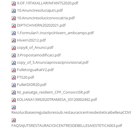
9.OF.19TAXALLARINFANTS2020.pdf
10.Anunciresoluciajuts.pdf
10.Anunciresoluciconvocatria.pdf
DIPTICHIVERN20202021.pdf
1.Formulari1.InscripciHivern_ambcamps.pdf
Hivern20212.pdf
copy8_of_Anunci.pdf
3.Propostamodificaci.pdf
copy_of_5.Anunciaprovaciprovisional.pdf
FulletoIgualtatV2.pdf
FTS20.pdf
FulletDIDR20.pdf
NI_paisatge_resilient_CPF_ConsorciSR.pdf
EOLIANA13992020TRAMESA_33120002492.pdf
Resolucibasesreguladoressub.restauracicentresdesteticaibellesaCOV
FAQSAJUTSRESTAURACIOICENTRESDEBELLESAIESTETICA003.pdf