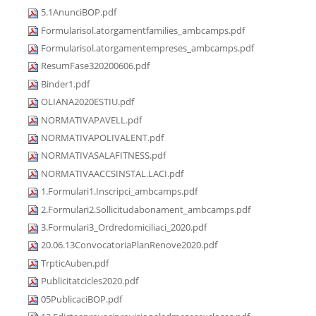
5.1AnunciBOP.pdf
Formularisol.atorgamentfamilies_ambcamps.pdf
Formularisol.atorgamentempreses_ambcamps.pdf
ResumFase320200606.pdf
Binder1.pdf
OLIANA2020ESTIU.pdf
NORMATIVAPAVELL.pdf
NORMATIVAPOLIVALENT.pdf
NORMATIVASALAFITNESS.pdf
NORMATIVAACCSINSTAL.LACI.pdf
1.Formulari1.Inscripci_ambcamps.pdf
2.Formulari2.Sollicitudabonament_ambcamps.pdf
3.Formulari3_Ordredomiciliaci_2020.pdf
20.06.13ConvocatoriaPlanRenove2020.pdf
TrpticAuben.pdf
Publicitatcicles2020.pdf
05PublicaciBOP.pdf