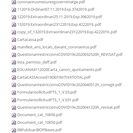
coronavirusmesuresgovernimatge.pdf
112019.Ordinari07.11.2019.Exp.3742019..pdf
122019.Extraordinari25.11.2019.Exp.3962019.pdf
132019.Extraordinari23122019.Exp.4222019..pdf
copy_of_132019.Extraordinari23122019.Exp.4222019..pdf
Cartacassa.pdf
manifest_ens_locals_davant_coronavirus.pdf
QuestionarirestriccionsCOVID19v2020032520h_REVISAT.pdf
lista_permiso_deff.pdf
EOLIANA4112020Carta_canon_ajuntaments.pdf
CartaCASSAcovid19DEFINITIVATOTAL.pdf
QuestionarirestriccionsCOVID19v2020040512h_corregit.pdf
FormularisollicitudFTS_1_V.03.pdf
FormularisollicitudFTS_1_V.031.pdf
QuestionarirestriccionsCOVID19v2020041220h_revisat.pdf
Document_cat_10656.pdf
Document_cat_10650.pdf
08PublicaciBOPBases.pdf