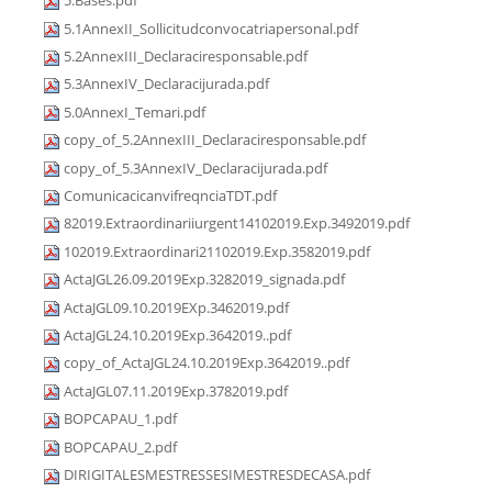
5.Bases.pdf
5.1AnnexII_Sollicitudconvocatriapersonal.pdf
5.2AnnexIII_Declaraciresponsable.pdf
5.3AnnexIV_Declaracijurada.pdf
5.0AnnexI_Temari.pdf
copy_of_5.2AnnexIII_Declaraciresponsable.pdf
copy_of_5.3AnnexIV_Declaracijurada.pdf
ComunicacicanvifreqnciaTDT.pdf
82019.Extraordinariiurgent14102019.Exp.3492019.pdf
102019.Extraordinari21102019.Exp.3582019.pdf
ActaJGL26.09.2019Exp.3282019_signada.pdf
ActaJGL09.10.2019EXp.3462019.pdf
ActaJGL24.10.2019Exp.3642019..pdf
copy_of_ActaJGL24.10.2019Exp.3642019..pdf
ActaJGL07.11.2019Exp.3782019.pdf
BOPCAPAU_1.pdf
BOPCAPAU_2.pdf
DIRIGITALESMESTRESSESIMESTRESDECASA.pdf