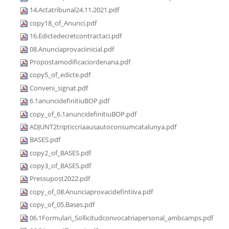
14.Actatribunal24.11.2021.pdf
copy18_of_Anunci.pdf
16.Edictedecretcontractaci.pdf
08.Anunciaprovaciinicial.pdf
Propostamodificaciordenana.pdf
copy5_of_edicte.pdf
Conveni_signat.pdf
6.1anuncidefinitiuBOP.pdf
copy_of_6.1anuncidefinitiuBOP.pdf
ADJUNT2tripticcriaausautoconsumcatalunya.pdf
BASES.pdf
copy2_of_BASES.pdf
copy3_of_BASES.pdf
Pressupost2022.pdf
copy_of_08.Anunciaprovacidefintiiva.pdf
copy_of_05.Bases.pdf
06.1Formulari_Sollicitudconvocatriapersonal_ambcamps.pdf