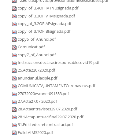
12.Edicteaprovaciprovisionaladmesesexcloses.pdf
copy_of_3.4OFIIVTNUsignada.pdf
copy_of_3.3OFIVTMsignada.pdf
copy_of_3.2OFIAEsignada.pdf
copy_of_3.1OFIBIsignada.pdf
copy6_of_Anunci.pdf
Comunicat.pdf
copy7_of_Anunci.pdf
Instruccionsdeclaraciresponsablecovid19.pdf
25.Acta22072020.pdf
anuncianul.laciple.pdf
COMUNICATAJUNTAMENTCoronavirus.pdf
27072020escaner091553.pdf
27.Acta27.07.2020.pdf
28.Actaentrevistes29.07.2020.pdf
28.1Actapuntuacifinal29.07.2020.pdf
31.Edictedecretcontractaci.pdf
FulletAIMS2020.pdf