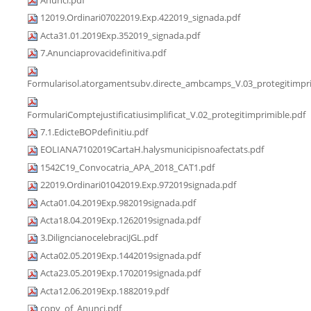
12019.Ordinari07022019.Exp.422019_signada.pdf
Acta31.01.2019Exp.352019_signada.pdf
7.Anunciaprovacidefinitiva.pdf
Formularisol.atorgamentsubv.directe_ambcamps_V.03_protegitimpri
FormulariComptejustificatiusimplificat_V.02_protegitimprimible.pdf
7.1.EdicteBOPdefinitiu.pdf
EOLIANA7102019CartaH.halysmunicipisnoafectats.pdf
1542C19_Convocatria_APA_2018_CAT1.pdf
22019.Ordinari01042019.Exp.972019signada.pdf
Acta01.04.2019Exp.982019signada.pdf
Acta18.04.2019Exp.1262019signada.pdf
3.DiligncianocelebraciJGL.pdf
Acta02.05.2019Exp.1442019signada.pdf
Acta23.05.2019Exp.1702019signada.pdf
Acta12.06.2019Exp.1882019.pdf
copy_of_Anunci.pdf