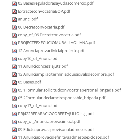
03.Basesreguladorasayudascomercio.pdf
ExtracteconvocatriaBOP.pdf
anunci.pdf
06.Decretconvocatria.pdf
copy_of_06.Decretconvocatria.pdf
PROJECTEEXECUCIOMURALLAOLIANA.pdf
12.Anunciaprovaciinicialprojecte.pdf
copy16_of_Anunci.pdf
11.Anunciconcessiajuts.pdf
13.Anunciampliaciterminiadquisicivalsdecompra.pdf
05.Bases.pdf
05.1Formularisollicitudconvocatriapersonal_brigada.pdf
05.2Formularideclaraciresponsable_brigada.pdf
copy17_of_Anunci.pdf
PRJ422REPARACIOCOBERTAJULIOLsig.pdf
copy_of_Anunciaprovaciinicial.pdf
09.Edicteaprovaciprovisonaladmesos.pdf
11.Anunciaprovacidefinitivaadmesosexclosos.pdf