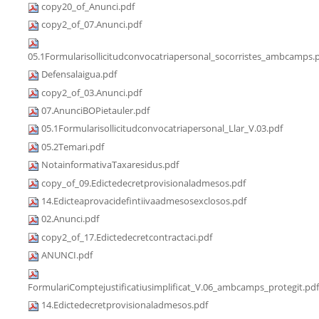
copy20_of_Anunci.pdf
copy2_of_07.Anunci.pdf
05.1Formularisollicitudconvocatriapersonal_socorristes_ambcamps.
Defensalaigua.pdf
copy2_of_03.Anunci.pdf
07.AnunciBOPietauler.pdf
05.1Formularisollicitudconvocatriapersonal_Llar_V.03.pdf
05.2Temari.pdf
NotainformativaTaxaresidus.pdf
copy_of_09.Edictedecretprovisionaladmesos.pdf
14.Edicteaprovacidefintiivaadmesosexclosos.pdf
02.Anunci.pdf
copy2_of_17.Edictedecretcontractaci.pdf
ANUNCI.pdf
FormulariComptejustificatiusimplificat_V.06_ambcamps_protegit.pdf
14.Edictedecretprovisionaladmesos.pdf