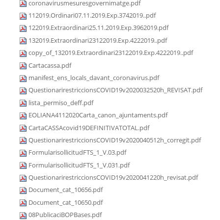
coronavirusmesuresgovernimatge.pdf
112019.Ordinari07.11.2019.Exp.3742019..pdf
122019.Extraordinari25.11.2019.Exp.3962019.pdf
132019.Extraordinari23122019.Exp.4222019..pdf
copy_of_132019.Extraordinari23122019.Exp.4222019..pdf
Cartacassa.pdf
manifest_ens_locals_davant_coronavirus.pdf
QuestionarirestriccionsCOVID19v2020032520h_REVISAT.pdf
lista_permiso_deff.pdf
EOLIANA4112020Carta_canon_ajuntaments.pdf
CartaCASSAcovid19DEFINITIVATOTAL.pdf
QuestionarirestriccionsCOVID19v2020040512h_corregit.pdf
FormularisollicitudFTS_1_V.03.pdf
FormularisollicitudFTS_1_V.031.pdf
QuestionarirestriccionsCOVID19v2020041220h_revisat.pdf
Document_cat_10656.pdf
Document_cat_10650.pdf
08PublicaciBOPBases.pdf