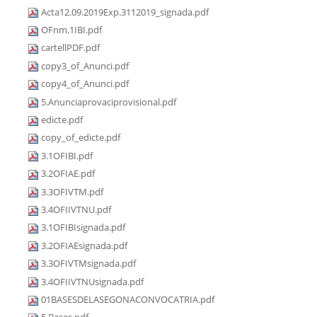
Acta12.09.2019Exp.3112019_signada.pdf
OFnm.1IBI.pdf
cartellPDF.pdf
copy3_of_Anunci.pdf
copy4_of_Anunci.pdf
5.Anunciaprovaciprovisional.pdf
edicte.pdf
copy_of_edicte.pdf
3.1OFIBI.pdf
3.2OFIAE.pdf
3.3OFIVTM.pdf
3.4OFIIVTNU.pdf
3.1OFIBIsignada.pdf
3.2OFIAEsignada.pdf
3.3OFIVTMsignada.pdf
3.4OFIIVTNUsignada.pdf
01BASESDELASEGONACONVOCATRIA.pdf