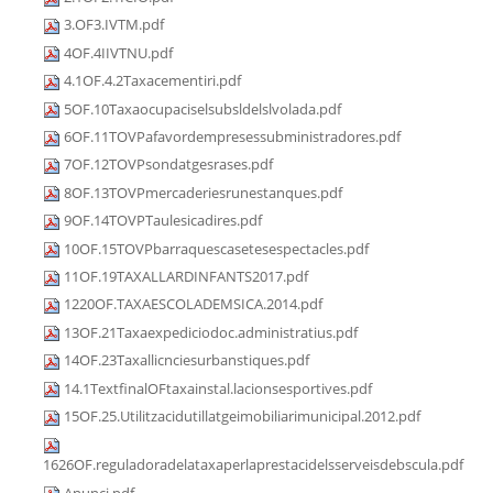
3.OF3.IVTM.pdf
4OF.4IIVTNU.pdf
4.1OF.4.2Taxacementiri.pdf
5OF.10Taxaocupaciselsubsldelslvolada.pdf
6OF.11TOVPafavordempresessubministradores.pdf
7OF.12TOVPsondatgesrases.pdf
8OF.13TOVPmercaderiesrunestanques.pdf
9OF.14TOVPTaulesicadires.pdf
10OF.15TOVPbarraquescasetesespectacles.pdf
11OF.19TAXALLARDINFANTS2017.pdf
1220OF.TAXAESCOLADEMSICA.2014.pdf
13OF.21Taxaexpediciodoc.administratius.pdf
14OF.23Taxallicnciesurbanstiques.pdf
14.1TextfinalOFtaxainstal.lacionsesportives.pdf
15OF.25.Utilitzacidutillatgeimobiliarimunicipal.2012.pdf
1626OF.reguladoradelataxaperlaprestacidelsserveisdebscula.pdf
Anunci.pdf