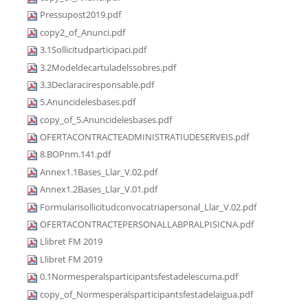
Pressupost2019.pdf
copy2_of_Anunci.pdf
3.1Sollicitudparticipaci.pdf
3.2Modeldecartuladelssobres.pdf
3.3Declaraciresponsable.pdf
5.Anuncidelesbases.pdf
copy_of_5.Anuncidelesbases.pdf
OFERTACONTRACTEADMINISTRATIUDESERVEIS.pdf
8.BOPnm.141.pdf
Annex1.1Bases_Llar_V.02.pdf
Annex1.2Bases_Llar_V.01.pdf
Formularisollicitudconvocatriapersonal_Llar_V.02.pdf
OFERTACONTRACTEPERSONALLABPRALPISICNA.pdf
Llibret FM 2019
Llibret FM 2019
0.1Normesperalsparticipantsfestadelescuma.pdf
copy_of_Normesperalsparticipantsfestadelaigua.pdf