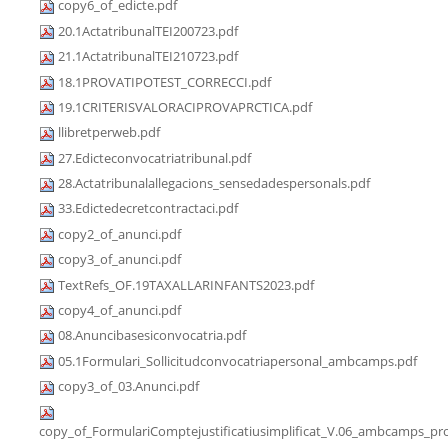
copy6_of_edicte.pdf
20.1ActatribunalTEI200723.pdf
21.1ActatribunalTEI210723.pdf
18.1PROVATIPOTEST_CORRECCI.pdf
19.1CRITERISVALORACIPROVAPRCTICA.pdf
llibretperweb.pdf
27.Edicteconvocatriatribunal.pdf
28.Actatribunalallegacions_sensedadespersonals.pdf
33.Edictedecretcontractaci.pdf
copy2_of_anunci.pdf
copy3_of_anunci.pdf
TextRefs_OF.19TAXALLARINFANTS2023.pdf
copy4_of_anunci.pdf
08.Anuncibasesiconvocatria.pdf
05.1Formulari_Sollicitudconvocatriapersonal_ambcamps.pdf
copy3_of_03.Anunci.pdf
copy_of_FormulariComptejustificatiusimplificat_V.06_ambcamps_pro