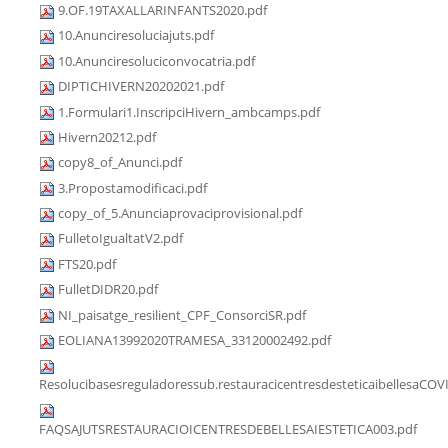
9.OF.19TAXALLARINFANTS2020.pdf
10.Anunciresoluciajuts.pdf
10.Anunciresoluciconvocatria.pdf
DIPTICHIVERN20202021.pdf
1.Formulari1.InscripciHivern_ambcamps.pdf
Hivern20212.pdf
copy8_of_Anunci.pdf
3.Propostamodificaci.pdf
copy_of_5.Anunciaprovaciprovisional.pdf
FulletoIgualtatV2.pdf
FTS20.pdf
FulletDIDR20.pdf
NI_paisatge_resilient_CPF_ConsorciSR.pdf
EOLIANA13992020TRAMESA_33120002492.pdf
Resolucibasesreguladoressub.restauracicentresdesteticaibellesaCOV
FAQSAJUTSRESTAURACIOICENTRESDEBELLESAIESTETICA003.pdf