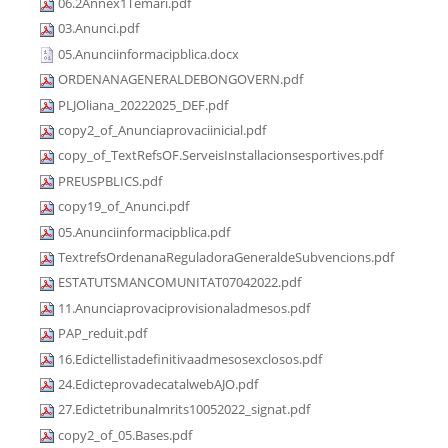
06.2Annex1Temari.pdf
03.Anunci.pdf
05.Anunciinformacipblica.docx
ORDENANAGENERALDEBONGOVERN.pdf
PLJOliana_20222025_DEF.pdf
copy2_of_Anunciaprovaciinicial.pdf
copy_of_TextRefsOF.ServeisInstallacionsesportives.pdf
PREUSPBLICS.pdf
copy19_of_Anunci.pdf
05.Anunciinformacipblica.pdf
TextrefsOrdenanaReguladoraGeneraldeSubvencions.pdf
ESTATUTSMANCOMUNITAT07042022.pdf
11.Anunciaprovaciprovisionaladmesos.pdf
PAP_reduit.pdf
16.Edictellistadefinitivaadmesosexclosos.pdf
24.EdicteprovadecatalwebAJO.pdf
27.Edictetribunalmrits10052022_signat.pdf
copy2_of_05.Bases.pdf