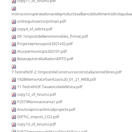
copy11_of_Anunci.pdf
InstruccionsperaladonacideproductesalBancdelsAlimentsdinslajudaa
ordreajutssectorprimari.pdf
copy4_of_edicte.pdf
OF.1ImpostdeBensImmobles_firmat.pdf
Projectepressupost2021v02.pdf
Aturpermunicipis202101.pdf
BasesajutstreballadorsERTO.pdf
7.TestrefsOF.2.1ImpostdeConstruccionsInstallacionsiObres.pdf
1928MemoriaUrbanitzacio20_01_21_WEB.pdf
11.TestrefsOF.TaxaescoladeMsica.pdf
copy12_of_Anunci.pdf
P2573Renovacixarxa1.pdf
Anunciaprovaciinicialprojecte.pdf
DIPTIC_impost_CO2.pdf
copy13_of_Anunci.pdf
P2572ImpermeabilitzaciDipsitOliana.pdf