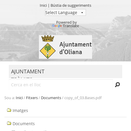
Inici
|
Bústia de suggeriments
Powered by
Translate
Ves
al
contingut.
|
Salta
MENU
a
AJUNTAMENT
la
TRÀMITS
navegació
Cerca
SEU ELECTRÒNICA
TRANSPARÈNCIA
Sou a:
Inici
/
Fitxers
/
Documents
/
copy_of_03.Bases.pdf
Navegació
Imatges
Documents