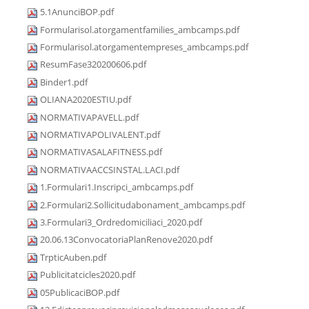
5.1AnunciBOP.pdf
Formularisol.atorgamentfamilies_ambcamps.pdf
Formularisol.atorgamentempreses_ambcamps.pdf
ResumFase320200606.pdf
Binder1.pdf
OLIANA2020ESTIU.pdf
NORMATIVAPAVELL.pdf
NORMATIVAPOLIVALENT.pdf
NORMATIVASALAFITNESS.pdf
NORMATIVAACCSINSTAL.LACI.pdf
1.Formulari1.Inscripci_ambcamps.pdf
2.Formulari2.Sollicitudabonament_ambcamps.pdf
3.Formulari3_Ordredomiciliaci_2020.pdf
20.06.13ConvocatoriaPlanRenove2020.pdf
TrpticAuben.pdf
Publicitatcicles2020.pdf
05PublicaciBOP.pdf