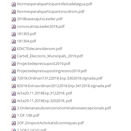
Normesperalsparticipantsfestadelaigua.pdf
Normesperalsparticipantsrocdrom.pdf
2018basesajutsLeader.pdf
convocatriaLeader2018.pdf
181303.pdf
181304.pdf
EDICTEdecanvidenom.pdf
Cartell_Eleccions_Municipals_2019.pdf
Projectedepressupost2019.pdf
Projectedepressupostingressos2019.pdf
72018.Ordinari13122018.Exp.3302018.signada.pdf
82018.Extraordinari20122018.Exp.3412018.signada.pdf
Acta20.11.2018Exp.3122018..pdf
Acta29.11.2018Exp.3202018..pdf
2.Ordenanasubvencionsnominativesiexcepcionals.pdf
1.OF.1IBI.pdf
2OF.2ImpostActivitatsEconmiques.pdf
2.1OF2.1ICIO.pdf