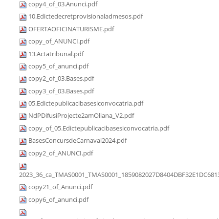
copy4_of_03.Anunci.pdf
10.Edictedecretprovisionaladmesos.pdf
OFERTAOFICINATURISME.pdf
copy_of_ANUNCI.pdf
13.Actatribunal.pdf
copy5_of_anunci.pdf
copy2_of_03.Bases.pdf
copy3_of_03.Bases.pdf
05.Edictepublicacibasesiconvocatria.pdf
NdPDifusiProjecte2amOliana_V2.pdf
copy_of_05.Edictepublicacibasesiconvocatria.pdf
BasesConcursdeCarnaval2024.pdf
copy2_of_ANUNCI.pdf
2023_36_ca_TMAS0001_TMAS0001_1859082027D8404DBF32E1DC6813
copy21_of_Anunci.pdf
copy6_of_anunci.pdf