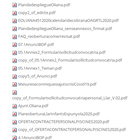
PlandedespliegueOliana.pdf
copy2_of_edicte.pdf
EOLIANA4512020calendaridecobranaOAGRTL2020.pdf
PlandedespliegueOliana_senseannexos_firmat.pdf
FAQ_reoberturacomerrevisat.pdf
07.1AnunciBOP.pdf
05.1Annex2_Formularisollicitudconvocatria.pdf
copy_of_05.1Annex2_Formularisollicitudconvocatria.pdf
05.1Annex1_Temari.pdf
copy5_of_Anunci.pdf
MesureseconmiquesiajutscrisiCovid19.pdf
copy_of_Formularisollicitudconvocatriapersonal_Llar_V.02.pdf
Ajunt.Oliana.pdf
PlareoberturaLlarInfantsEspunyola2020.pdf
OFERTACONTRACTEPERSONALPISCINES2020.pdf
copy_of_OFERTACONTRACTEPERSONALPISCINES2020.pdf
4.1AnunciBOP.pdf