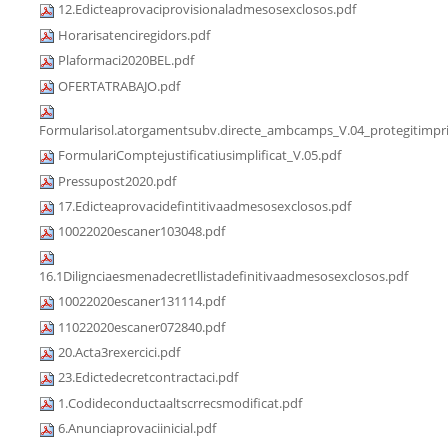
12.Edicteaprovaciprovisionaladmesosexclosos.pdf
Horarisatenciregidors.pdf
Plaformaci2020BEL.pdf
OFERTATRABAJO.pdf
Formularisol.atorgamentsubv.directe_ambcamps_V.04_protegitimpri
FormulariComptejustificatiusimplificat_V.05.pdf
Pressupost2020.pdf
17.Edicteaprovacidefintitivaadmesosexclosos.pdf
10022020escaner103048.pdf
16.1Dilignciaesmenadecretllistadefinitivaadmesosexclosos.pdf
10022020escaner131114.pdf
11022020escaner072840.pdf
20.Acta3rexercici.pdf
23.Edictedecretcontractaci.pdf
1.Codideconductaaltscrrecsmodificat.pdf
6.Anunciaprovaciinicial.pdf