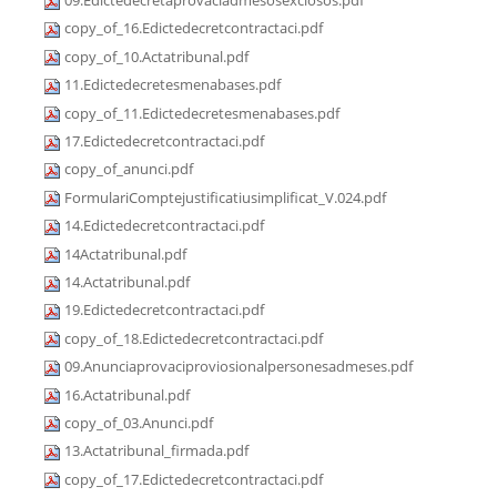
09.Edictedecretaprovaciadmesosexclosos.pdf
copy_of_16.Edictedecretcontractaci.pdf
copy_of_10.Actatribunal.pdf
11.Edictedecretesmenabases.pdf
copy_of_11.Edictedecretesmenabases.pdf
17.Edictedecretcontractaci.pdf
copy_of_anunci.pdf
FormulariComptejustificatiusimplificat_V.024.pdf
14.Edictedecretcontractaci.pdf
14Actatribunal.pdf
14.Actatribunal.pdf
19.Edictedecretcontractaci.pdf
copy_of_18.Edictedecretcontractaci.pdf
09.Anunciaprovaciproviosionalpersonesadmeses.pdf
16.Actatribunal.pdf
copy_of_03.Anunci.pdf
13.Actatribunal_firmada.pdf
copy_of_17.Edictedecretcontractaci.pdf