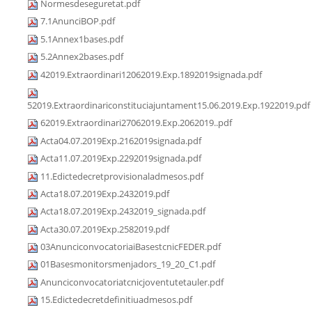
Normesdeseguretat.pdf
7.1AnunciBOP.pdf
5.1Annex1bases.pdf
5.2Annex2bases.pdf
42019.Extraordinari12062019.Exp.1892019signada.pdf
52019.Extraordinariconstituciajuntament15.06.2019.Exp.1922019.pdf
62019.Extraordinari27062019.Exp.2062019..pdf
Acta04.07.2019Exp.2162019signada.pdf
Acta11.07.2019Exp.2292019signada.pdf
11.Edictedecretprovisionaladmesos.pdf
Acta18.07.2019Exp.2432019.pdf
Acta18.07.2019Exp.2432019_signada.pdf
Acta30.07.2019Exp.2582019.pdf
03AnunciconvocatoriaiBasestcnicFEDER.pdf
01Basesmonitorsmenjadors_19_20_C1.pdf
Anunciconvocatoriatcnicjoventutetauler.pdf
15.Edictedecretdefinitiuadmesos.pdf