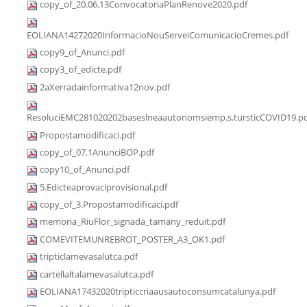
copy_of_20.06.13ConvocatoriaPlanRenove2020.pdf
EOLIANA14272020InformacioNouServeiComunicacioCremes.pdf
copy9_of_Anunci.pdf
copy3_of_edicte.pdf
2aXerradainformativa12nov.pdf
ResoluciEMC281020202baseslneaautonomsiemp.s.tursticCOVID19.p
Propostamodificaci.pdf
copy_of_07.1AnunciBOP.pdf
copy10_of_Anunci.pdf
5.Edicteaprovaciprovisional.pdf
copy_of_3.Propostamodificaci.pdf
memoria_RiuFlor_signada_tamany_reduit.pdf
COMEVITEMUNREBROT_POSTER_A3_OK1.pdf
tripticlamevasalutca.pdf
cartellaltalamevasalutca.pdf
EOLIANA17432020tripticcriaausautoconsumcatalunya.pdf