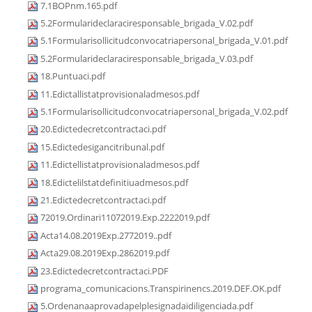
7.1BOPnm.165.pdf
5.2Formularideclaraciresponsable_brigada_V.02.pdf
5.1Formularisollicitudconvocatriapersonal_brigada_V.01.pdf
5.2Formularideclaraciresponsable_brigada_V.03.pdf
18.Puntuaci.pdf
11.Edictallistatprovisionaladmesos.pdf
5.1Formularisollicitudconvocatriapersonal_brigada_V.02.pdf
20.Edictedecretcontractaci.pdf
15.Edictedesigancitribunal.pdf
11.Edictellistatprovisionaladmesos.pdf
18.Edictelilstatdefinitiuadmesos.pdf
21.Edictedecretcontractaci.pdf
72019.Ordinari11072019.Exp.2222019.pdf
Acta14.08.2019Exp.2772019..pdf
Acta29.08.2019Exp.2862019.pdf
23.Edictedecretcontractaci.PDF
programa_comunicacions.Transpirinencs.2019.DEF.OK.pdf
5.Ordenanaaprovadapelplesignadaidiligenciada.pdf