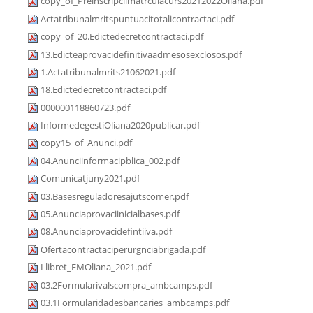
copy_of_Preinscripciimatrculacurs20212022Oliana.pdf
Actatribunalmritspuntuacitotalicontractaci.pdf
copy_of_20.Edictedecretcontractaci.pdf
13.Edicteaprovacidefinitivaadmesosexclosos.pdf
1.Actatribunalmrits21062021.pdf
18.Edictedecretcontractaci.pdf
000000118860723.pdf
InformedegestiOliana2020publicar.pdf
copy15_of_Anunci.pdf
04.Anunciinformacipblica_002.pdf
Comunicatjuny2021.pdf
03.Basesreguladoresajutscomer.pdf
05.Anunciaprovaciinicialbases.pdf
08.Anunciaprovacidefintiiva.pdf
Ofertacontractaciperurgnciabrigada.pdf
Llibret_FMOliana_2021.pdf
03.2Formularivalscompra_ambcamps.pdf
03.1Formularidadesbancaries_ambcamps.pdf