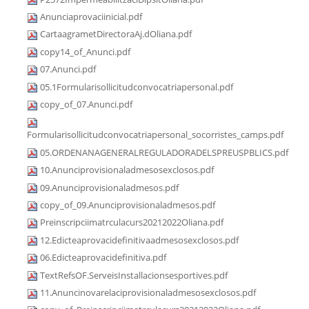
Anunciaprovaciinicial.pdf
CartaagrametDirectoraAj.dOliana.pdf
copy14_of_Anunci.pdf
07.Anunci.pdf
05.1Formularisollicitudconvocatriapersonal.pdf
copy_of_07.Anunci.pdf
Formularisollicitudconvocatriapersonal_socorristes_camps.pdf
05.ORDENANAGENERALREGULADORADELSPREUSPBLICS.pdf
10.Anunciprovisionaladmesosexclosos.pdf
09.Anunciprovisionaladmesos.pdf
copy_of_09.Anunciprovisionaladmesos.pdf
Preinscripciimatrculacurs20212022Oliana.pdf
12.Edicteaprovacidefinitivaadmesosexclosos.pdf
06.Edicteaprovacidefinitiva.pdf
TextRefsOF.ServeisInstallacionsesportives.pdf
11.Anuncinovarelaciprovisionaladmesosexclosos.pdf