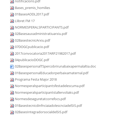
notificacions.pdf
Bases_premis_homilies
01BasesAODL2017.pdf
Llibret FM 17
NORMESPERALSPARTICIPANTS.pdf
02Basesauxadministratiuarxiu.pdf
02BasestecnicArxiu.pdf
07DOGCpublicacio.pdf
2017convocatoria2017ARP21982017.pdf
04publicacioDOGC.pdf
02BasespersonalTSpercobrirunabaixapermalaltia.doc
01BasespersonalEducadorperbaixamaternal.pdf
Programa Festa Major 2018
Normesperalsparticipantsfestadelescuma.pdf
Normesperalsparticipantstallervoliaks.pdf
Normesdeseguretatcorrefocs.pdf
01BasestecnicdinfnciaiadolescnciadelSIS.pdf
02BasesIntegradorsocialdelSIS.pdf