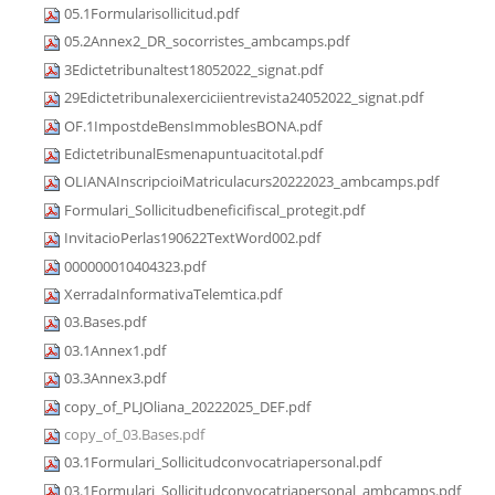
05.1Formularisollicitud.pdf
05.2Annex2_DR_socorristes_ambcamps.pdf
3Edictetribunaltest18052022_signat.pdf
29Edictetribunalexerciciientrevista24052022_signat.pdf
OF.1ImpostdeBensImmoblesBONA.pdf
EdictetribunalEsmenapuntuacitotal.pdf
OLIANAInscripcioiMatriculacurs20222023_ambcamps.pdf
Formulari_Sollicitudbeneficifiscal_protegit.pdf
InvitacioPerlas190622TextWord002.pdf
000000010404323.pdf
XerradaInformativaTelemtica.pdf
03.Bases.pdf
03.1Annex1.pdf
03.3Annex3.pdf
copy_of_PLJOliana_20222025_DEF.pdf
copy_of_03.Bases.pdf
03.1Formulari_Sollicitudconvocatriapersonal.pdf
03.1Formulari_Sollicitudconvocatriapersonal_ambcamps.pdf