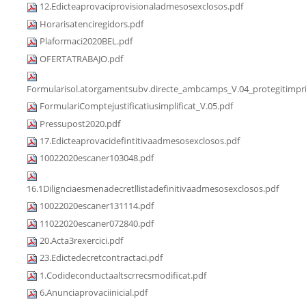
12.Edicteaprovaciprovisionaladmesosexclosos.pdf
Horarisatenciregidors.pdf
Plaformaci2020BEL.pdf
OFERTATRABAJO.pdf
Formularisol.atorgamentsubv.directe_ambcamps_V.04_protegitimpri
FormulariComptejustificatiusimplificat_V.05.pdf
Pressupost2020.pdf
17.Edicteaprovacidefintitivaadmesosexclosos.pdf
10022020escaner103048.pdf
16.1Dilignciaesmenadecretllistadefinitivaadmesosexclosos.pdf
10022020escaner131114.pdf
11022020escaner072840.pdf
20.Acta3rexercici.pdf
23.Edictedecretcontractaci.pdf
1.Codideconductaaltscrrecsmodificat.pdf
6.Anunciaprovaciinicial.pdf