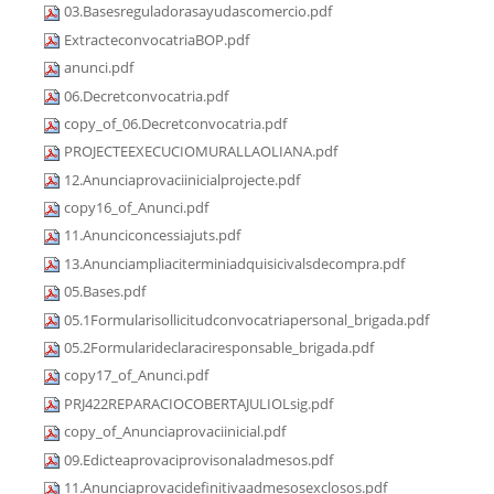
03.Basesreguladorasayudascomercio.pdf
ExtracteconvocatriaBOP.pdf
anunci.pdf
06.Decretconvocatria.pdf
copy_of_06.Decretconvocatria.pdf
PROJECTEEXECUCIOMURALLAOLIANA.pdf
12.Anunciaprovaciinicialprojecte.pdf
copy16_of_Anunci.pdf
11.Anunciconcessiajuts.pdf
13.Anunciampliaciterminiadquisicivalsdecompra.pdf
05.Bases.pdf
05.1Formularisollicitudconvocatriapersonal_brigada.pdf
05.2Formularideclaraciresponsable_brigada.pdf
copy17_of_Anunci.pdf
PRJ422REPARACIOCOBERTAJULIOLsig.pdf
copy_of_Anunciaprovaciinicial.pdf
09.Edicteaprovaciprovisonaladmesos.pdf
11.Anunciaprovacidefinitivaadmesosexclosos.pdf