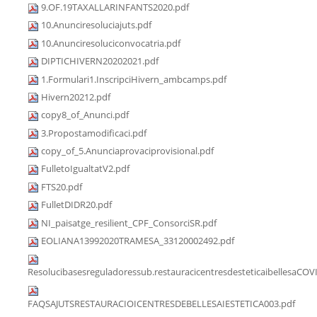
9.OF.19TAXALLARINFANTS2020.pdf
10.Anunciresoluciajuts.pdf
10.Anunciresoluciconvocatria.pdf
DIPTICHIVERN20202021.pdf
1.Formulari1.InscripciHivern_ambcamps.pdf
Hivern20212.pdf
copy8_of_Anunci.pdf
3.Propostamodificaci.pdf
copy_of_5.Anunciaprovaciprovisional.pdf
FulletoIgualtatV2.pdf
FTS20.pdf
FulletDIDR20.pdf
NI_paisatge_resilient_CPF_ConsorciSR.pdf
EOLIANA13992020TRAMESA_33120002492.pdf
Resolucibasesreguladoressub.restauracicentresdesteticaibellesaCOV
FAQSAJUTSRESTAURACIOICENTRESDEBELLESAIESTETICA003.pdf