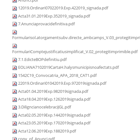
12019.Ordinari07022019.Exp.422019_signada.pdf
Acta31.01.2019Exp.352019_signada.pdf
7.Anunciaprovacidefinitiva.pdf
Formularisol.atorgamentsubv.directe_ambcamps_V.03_protegitimpri
FormulariComptejustificatiusimplificat_V.02_protegitimprimible.pdf
7.1.EdicteBOPdefinitiu.pdf
EOLIANA7102019CartaH.halysmunicipisnoafectats.pdf
1542C19_Convocatria_APA_2018_CAT1.pdf
22019.Ordinari01042019.Exp.972019signada.pdf
Acta01.04.2019Exp.982019signada.pdf
Acta18.04.2019Exp.1262019signada.pdf
3.DiligncianocelebraciJGL.pdf
Acta02.05.2019Exp.1442019signada.pdf
Acta23.05.2019Exp.1702019signada.pdf
Acta12.06.2019Exp.1882019.pdf
copy_of_Anunci.pdf