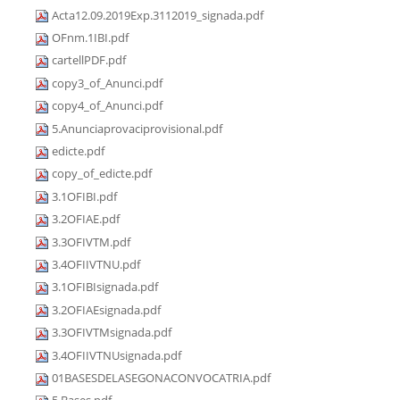
Acta12.09.2019Exp.3112019_signada.pdf
OFnm.1IBI.pdf
cartellPDF.pdf
copy3_of_Anunci.pdf
copy4_of_Anunci.pdf
5.Anunciaprovaciprovisional.pdf
edicte.pdf
copy_of_edicte.pdf
3.1OFIBI.pdf
3.2OFIAE.pdf
3.3OFIVTM.pdf
3.4OFIIVTNU.pdf
3.1OFIBIsignada.pdf
3.2OFIAEsignada.pdf
3.3OFIVTMsignada.pdf
3.4OFIIVTNUsignada.pdf
01BASESDELASEGONACONVOCATRIA.pdf