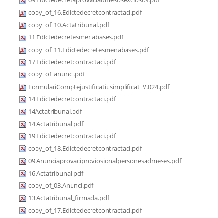
09.Edictedecretaprovaciadmesosexclosos.pdf
copy_of_16.Edictedecretcontractaci.pdf
copy_of_10.Actatribunal.pdf
11.Edictedecretesmenabases.pdf
copy_of_11.Edictedecretesmenabases.pdf
17.Edictedecretcontractaci.pdf
copy_of_anunci.pdf
FormulariComptejustificatiusimplificat_V.024.pdf
14.Edictedecretcontractaci.pdf
14Actatribunal.pdf
14.Actatribunal.pdf
19.Edictedecretcontractaci.pdf
copy_of_18.Edictedecretcontractaci.pdf
09.Anunciaprovaciproviosionalpersonesadmeses.pdf
16.Actatribunal.pdf
copy_of_03.Anunci.pdf
13.Actatribunal_firmada.pdf
copy_of_17.Edictedecretcontractaci.pdf