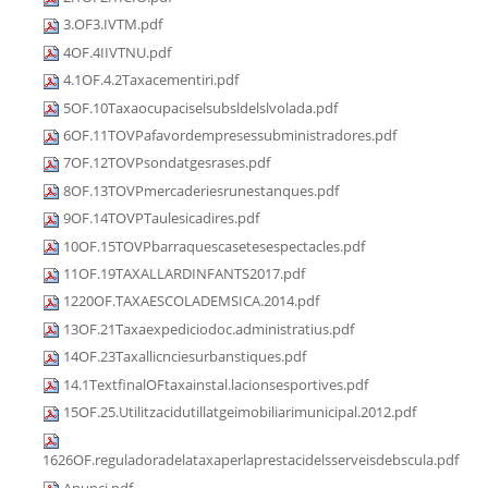
3.OF3.IVTM.pdf
4OF.4IIVTNU.pdf
4.1OF.4.2Taxacementiri.pdf
5OF.10Taxaocupaciselsubsldelslvolada.pdf
6OF.11TOVPafavordempresessubministradores.pdf
7OF.12TOVPsondatgesrases.pdf
8OF.13TOVPmercaderiesrunestanques.pdf
9OF.14TOVPTaulesicadires.pdf
10OF.15TOVPbarraquescasetesespectacles.pdf
11OF.19TAXALLARDINFANTS2017.pdf
1220OF.TAXAESCOLADEMSICA.2014.pdf
13OF.21Taxaexpediciodoc.administratius.pdf
14OF.23Taxallicnciesurbanstiques.pdf
14.1TextfinalOFtaxainstal.lacionsesportives.pdf
15OF.25.Utilitzacidutillatgeimobiliarimunicipal.2012.pdf
1626OF.reguladoradelataxaperlaprestacidelsserveisdebscula.pdf
Anunci.pdf