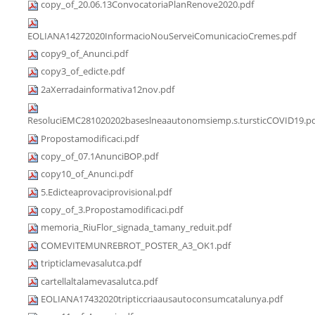
copy_of_20.06.13ConvocatoriaPlanRenove2020.pdf
EOLIANA14272020InformacioNouServeiComunicacioCremes.pdf
copy9_of_Anunci.pdf
copy3_of_edicte.pdf
2aXerradainformativa12nov.pdf
ResoluciEMC281020202baseslneaautonomsiemp.s.tursticCOVID19.p
Propostamodificaci.pdf
copy_of_07.1AnunciBOP.pdf
copy10_of_Anunci.pdf
5.Edicteaprovaciprovisional.pdf
copy_of_3.Propostamodificaci.pdf
memoria_RiuFlor_signada_tamany_reduit.pdf
COMEVITEMUNREBROT_POSTER_A3_OK1.pdf
tripticlamevasalutca.pdf
cartellaltalamevasalutca.pdf
EOLIANA17432020tripticcriaausautoconsumcatalunya.pdf