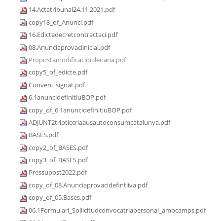
14.Actatribunal24.11.2021.pdf
copy18_of_Anunci.pdf
16.Edictedecretcontractaci.pdf
08.Anunciaprovaciinicial.pdf
Propostamodificaciordenana.pdf
copy5_of_edicte.pdf
Conveni_signat.pdf
6.1anuncidefinitiuBOP.pdf
copy_of_6.1anuncidefinitiuBOP.pdf
ADJUNT2tripticcriaausautoconsumcatalunya.pdf
BASES.pdf
copy2_of_BASES.pdf
copy3_of_BASES.pdf
Pressupost2022.pdf
copy_of_08.Anunciaprovacidefintiiva.pdf
copy_of_05.Bases.pdf
06.1Formulari_Sollicitudconvocatriapersonal_ambcamps.pdf