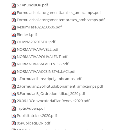
5.1AnunciBOP.pdf
Formularisol.atorgamentfamilies_ambcamps.pdf
Formularisol.atorgamentempreses_ambcamps.pdf
ResumFase320200606.pdf
Binder1.pdf
OLIANA2020ESTIU.pdf
NORMATIVAPAVELL.pdf
NORMATIVAPOLIVALENT.pdf
NORMATIVASALAFITNESS.pdf
NORMATIVAACCSINSTAL.LACI.pdf
1.Formulari1.Inscripci_ambcamps.pdf
2.Formulari2.Sollicitudabonament_ambcamps.pdf
3.Formulari3_Ordredomiciliaci_2020.pdf
20.06.13ConvocatoriaPlanRenove2020.pdf
TrpticAuben.pdf
Publicitatcicles2020.pdf
05PublicaciBOP.pdf