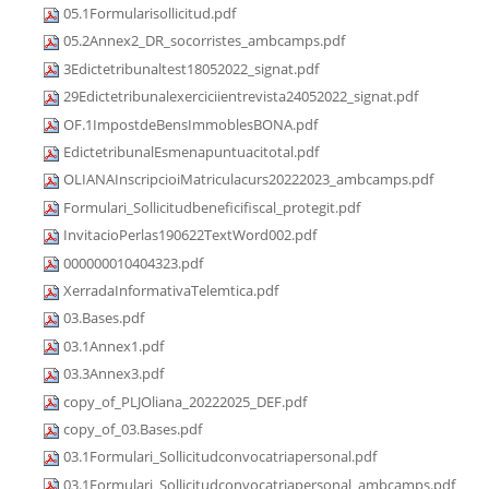
05.1Formularisollicitud.pdf
05.2Annex2_DR_socorristes_ambcamps.pdf
3Edictetribunaltest18052022_signat.pdf
29Edictetribunalexerciciientrevista24052022_signat.pdf
OF.1ImpostdeBensImmoblesBONA.pdf
EdictetribunalEsmenapuntuacitotal.pdf
OLIANAInscripcioiMatriculacurs20222023_ambcamps.pdf
Formulari_Sollicitudbeneficifiscal_protegit.pdf
InvitacioPerlas190622TextWord002.pdf
000000010404323.pdf
XerradaInformativaTelemtica.pdf
03.Bases.pdf
03.1Annex1.pdf
03.3Annex3.pdf
copy_of_PLJOliana_20222025_DEF.pdf
copy_of_03.Bases.pdf
03.1Formulari_Sollicitudconvocatriapersonal.pdf
03.1Formulari_Sollicitudconvocatriapersonal_ambcamps.pdf