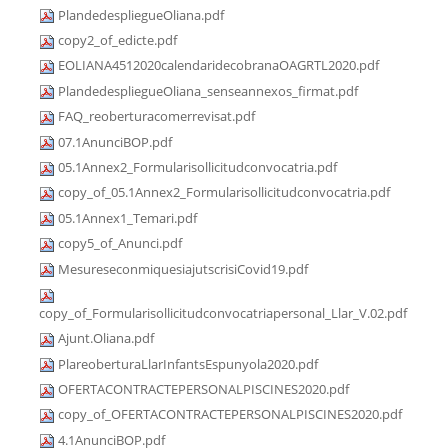
PlandedespliegueOliana.pdf
copy2_of_edicte.pdf
EOLIANA4512020calendaridecobranaOAGRTL2020.pdf
PlandedespliegueOliana_senseannexos_firmat.pdf
FAQ_reoberturacomerrevisat.pdf
07.1AnunciBOP.pdf
05.1Annex2_Formularisollicitudconvocatria.pdf
copy_of_05.1Annex2_Formularisollicitudconvocatria.pdf
05.1Annex1_Temari.pdf
copy5_of_Anunci.pdf
MesureseconmiquesiajutscrisiCovid19.pdf
copy_of_Formularisollicitudconvocatriapersonal_Llar_V.02.pdf
Ajunt.Oliana.pdf
PlareoberturaLlarInfantsEspunyola2020.pdf
OFERTACONTRACTEPERSONALPISCINES2020.pdf
copy_of_OFERTACONTRACTEPERSONALPISCINES2020.pdf
4.1AnunciBOP.pdf