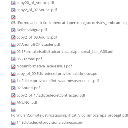
copy20_of_Anunci.pdf
copy2_of_07.Anunci.pdf
05.1Formularisollicitudconvocatriapersonal_socorristes_ambcamps.
Defensalaigua.pdf
copy2_of_03.Anunci.pdf
07.AnunciBOPietauler.pdf
05.1Formularisollicitudconvocatriapersonal_Llar_V.03.pdf
05.2Temari.pdf
NotainformativaTaxaresidus.pdf
copy_of_09.Edictedecretprovisionaladmesos.pdf
14.Edicteaprovacidefintiivaadmesosexclosos.pdf
02.Anunci.pdf
copy2_of_17.Edictedecretcontractaci.pdf
ANUNCI.pdf
FormulariComptejustificatiusimplificat_V.06_ambcamps_protegit.pdf
14.Edictedecretprovisionaladmesos.pdf