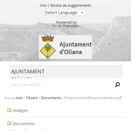
Inici
|
Bústia de suggeriments
Powered by
Translate
Ves
al
contingut.
|
Salta
MENU
a
AJUNTAMENT
la
TRÀMITS
navegació
Cerca
SEU ELECTRÒNICA
TRANSPARÈNCIA
Sou a:
Inici
/
Fitxers
/
Documents
/
Propostamodificaciordenana.pdf
Navegació
Imatges
Documents