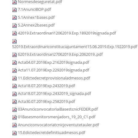
Normesdeseguretat.pdf
7.1AnunciBOP.pdf
5.1Annex1bases.pdf
5.2Annex2bases.pdf
42019.Extraordinari12062019.Exp.1892019signada.pdf
52019.Extraordinariconstituciajuntament15.06.2019.Exp.1922019.pdf
62019.Extraordinari27062019.Exp.2062019..pdf
Acta04.07.2019Exp.2162019signada.pdf
Acta11.07.2019Exp.2292019signada.pdf
11.Edictedecretprovisionaladmesos.pdf
Acta18.07.2019Exp.2432019.pdf
Acta18.07.2019Exp.2432019_signada.pdf
Acta30.07.2019Exp.2582019.pdf
03AnunciconvocatoriaiBasestcnicFEDER.pdf
01Basesmonitorsmenjadors_19_20_C1.pdf
Anunciconvocatoriatcnicjoventutetauler.pdf
15.Edictedecretdefinitiuadmesos.pdf