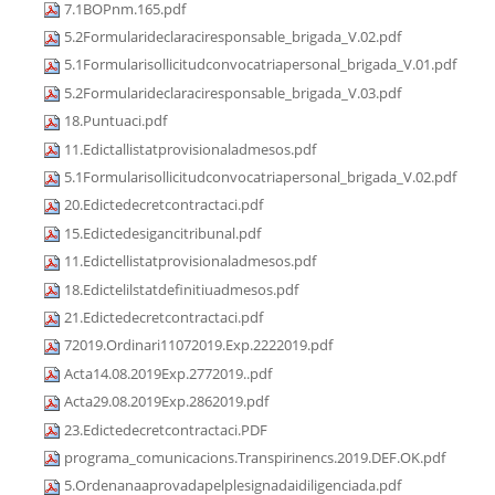
7.1BOPnm.165.pdf
5.2Formularideclaraciresponsable_brigada_V.02.pdf
5.1Formularisollicitudconvocatriapersonal_brigada_V.01.pdf
5.2Formularideclaraciresponsable_brigada_V.03.pdf
18.Puntuaci.pdf
11.Edictallistatprovisionaladmesos.pdf
5.1Formularisollicitudconvocatriapersonal_brigada_V.02.pdf
20.Edictedecretcontractaci.pdf
15.Edictedesigancitribunal.pdf
11.Edictellistatprovisionaladmesos.pdf
18.Edictelilstatdefinitiuadmesos.pdf
21.Edictedecretcontractaci.pdf
72019.Ordinari11072019.Exp.2222019.pdf
Acta14.08.2019Exp.2772019..pdf
Acta29.08.2019Exp.2862019.pdf
23.Edictedecretcontractaci.PDF
programa_comunicacions.Transpirinencs.2019.DEF.OK.pdf
5.Ordenanaaprovadapelplesignadaidiligenciada.pdf