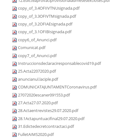
12.Edicteaprovaciprovisionaladmesesexcloses.pdf
copy_of_3.4OFIIVTNUsignada.pdf
copy_of_3.3OFIVTMsignada.pdf
copy_of_3.2OFIAEsignada.pdf
copy_of_3.1OFIBIsignada.pdf
copy6_of_Anunci.pdf
Comunicat.pdf
copy7_of_Anunci.pdf
Instruccionsdeclaraciresponsablecovid19.pdf
25.Acta22072020.pdf
anuncianul.laciple.pdf
COMUNICATAJUNTAMENTCoronavirus.pdf
27072020escaner091553.pdf
27.Acta27.07.2020.pdf
28.Actaentrevistes29.07.2020.pdf
28.1Actapuntuacifinal29.07.2020.pdf
31.Edictedecretcontractaci.pdf
FulletAIMS2020.pdf