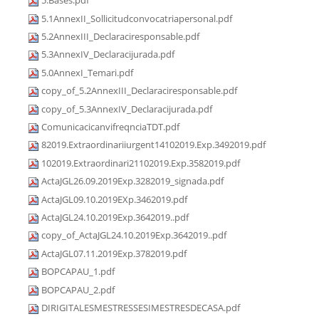
5.Bases.pdf
5.1AnnexII_Sollicitudconvocatriapersonal.pdf
5.2AnnexIII_Declaraciresponsable.pdf
5.3AnnexIV_Declaracijurada.pdf
5.0AnnexI_Temari.pdf
copy_of_5.2AnnexIII_Declaraciresponsable.pdf
copy_of_5.3AnnexIV_Declaracijurada.pdf
ComunicacicanvifreqnciaTDT.pdf
82019.Extraordinariiurgent14102019.Exp.3492019.pdf
102019.Extraordinari21102019.Exp.3582019.pdf
ActaJGL26.09.2019Exp.3282019_signada.pdf
ActaJGL09.10.2019EXp.3462019.pdf
ActaJGL24.10.2019Exp.3642019..pdf
copy_of_ActaJGL24.10.2019Exp.3642019..pdf
ActaJGL07.11.2019Exp.3782019.pdf
BOPCAPAU_1.pdf
BOPCAPAU_2.pdf
DIRIGITALESMESTRESSESIMESTRESDECASA.pdf