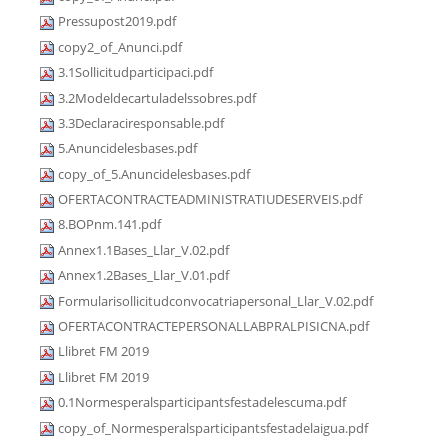
Pressupost2019.pdf
copy2_of_Anunci.pdf
3.1Sollicitudparticipaci.pdf
3.2Modeldecartuladelssobres.pdf
3.3Declaraciresponsable.pdf
5.Anuncidelesbases.pdf
copy_of_5.Anuncidelesbases.pdf
OFERTACONTRACTEADMINISTRATIUDESERVEIS.pdf
8.BOPnm.141.pdf
Annex1.1Bases_Llar_V.02.pdf
Annex1.2Bases_Llar_V.01.pdf
Formularisollicitudconvocatriapersonal_Llar_V.02.pdf
OFERTACONTRACTEPERSONALLABPRALPISICNA.pdf
Llibret FM 2019
Llibret FM 2019
0.1Normesperalsparticipantsfestadelescuma.pdf
copy_of_Normesperalsparticipantsfestadelaigua.pdf