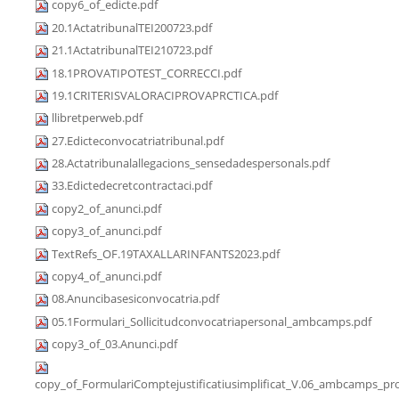
copy6_of_edicte.pdf
20.1ActatribunalTEI200723.pdf
21.1ActatribunalTEI210723.pdf
18.1PROVATIPOTEST_CORRECCI.pdf
19.1CRITERISVALORACIPROVAPRCTICA.pdf
llibretperweb.pdf
27.Edicteconvocatriatribunal.pdf
28.Actatribunalallegacions_sensedadespersonals.pdf
33.Edictedecretcontractaci.pdf
copy2_of_anunci.pdf
copy3_of_anunci.pdf
TextRefs_OF.19TAXALLARINFANTS2023.pdf
copy4_of_anunci.pdf
08.Anuncibasesiconvocatria.pdf
05.1Formulari_Sollicitudconvocatriapersonal_ambcamps.pdf
copy3_of_03.Anunci.pdf
copy_of_FormulariComptejustificatiusimplificat_V.06_ambcamps_pro