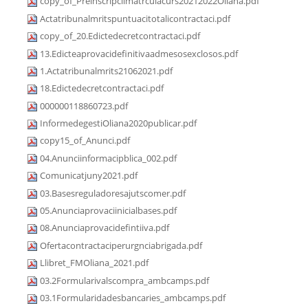
copy_of_Preinscripciimatrculacurs20212022Oliana.pdf
Actatribunalmritspuntuacitotalicontractaci.pdf
copy_of_20.Edictedecretcontractaci.pdf
13.Edicteaprovacidefinitivaadmesosexclosos.pdf
1.Actatribunalmrits21062021.pdf
18.Edictedecretcontractaci.pdf
000000118860723.pdf
InformedegestiOliana2020publicar.pdf
copy15_of_Anunci.pdf
04.Anunciinformacipblica_002.pdf
Comunicatjuny2021.pdf
03.Basesreguladoresajutscomer.pdf
05.Anunciaprovaciinicialbases.pdf
08.Anunciaprovacidefintiiva.pdf
Ofertacontractaciperurgnciabrigada.pdf
Llibret_FMOliana_2021.pdf
03.2Formularivalscompra_ambcamps.pdf
03.1Formularidadesbancaries_ambcamps.pdf