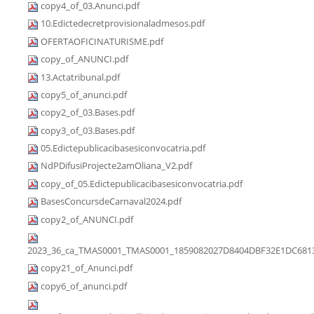
copy4_of_03.Anunci.pdf
10.Edictedecretprovisionaladmesos.pdf
OFERTAOFICINATURISME.pdf
copy_of_ANUNCI.pdf
13.Actatribunal.pdf
copy5_of_anunci.pdf
copy2_of_03.Bases.pdf
copy3_of_03.Bases.pdf
05.Edictepublicacibasesiconvocatria.pdf
NdPDifusiProjecte2amOliana_V2.pdf
copy_of_05.Edictepublicacibasesiconvocatria.pdf
BasesConcursdeCarnaval2024.pdf
copy2_of_ANUNCI.pdf
2023_36_ca_TMAS0001_TMAS0001_1859082027D8404DBF32E1DC6813
copy21_of_Anunci.pdf
copy6_of_anunci.pdf