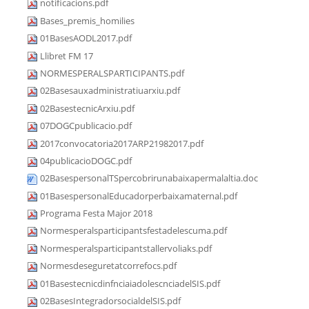
notificacions.pdf
Bases_premis_homilies
01BasesAODL2017.pdf
Llibret FM 17
NORMESPERALSPARTICIPANTS.pdf
02Basesauxadministratiuarxiu.pdf
02BasestecnicArxiu.pdf
07DOGCpublicacio.pdf
2017convocatoria2017ARP21982017.pdf
04publicacioDOGC.pdf
02BasespersonalTSpercobrirunabaixapermalaltia.doc
01BasespersonalEducadorperbaixamaternal.pdf
Programa Festa Major 2018
Normesperalsparticipantsfestadelescuma.pdf
Normesperalsparticipantstallervoliaks.pdf
Normesdeseguretatcorrefocs.pdf
01BasestecnicdinfnciaiadolescnciadelSIS.pdf
02BasesIntegradorsocialdelSIS.pdf