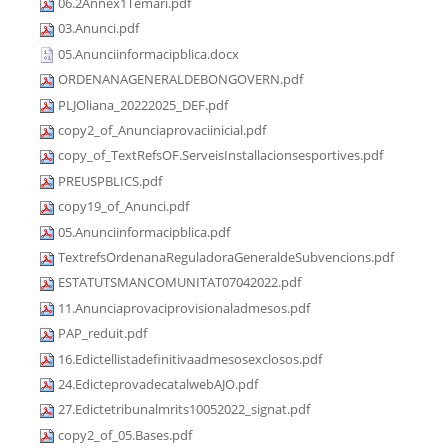
06.2Annex1Temari.pdf
03.Anunci.pdf
05.Anunciinformacipblica.docx
ORDENANAGENERALDEBONGOVERN.pdf
PLJOliana_20222025_DEF.pdf
copy2_of_Anunciaprovaciinicial.pdf
copy_of_TextRefsOF.ServeisInstallacionsesportives.pdf
PREUSPBLICS.pdf
copy19_of_Anunci.pdf
05.Anunciinformacipblica.pdf
TextrefsOrdenanaReguladoraGeneraldeSubvencions.pdf
ESTATUTSMANCOMUNITAT07042022.pdf
11.Anunciaprovaciprovisionaladmesos.pdf
PAP_reduit.pdf
16.Edictellistadefinitivaadmesosexclosos.pdf
24.EdicteprovadecatalwebAJO.pdf
27.Edictetribunalmrits10052022_signat.pdf
copy2_of_05.Bases.pdf