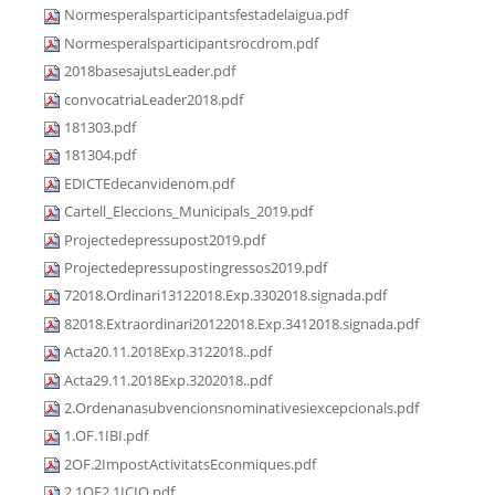
Normesperalsparticipantsfestadelaigua.pdf
Normesperalsparticipantsrocdrom.pdf
2018basesajutsLeader.pdf
convocatriaLeader2018.pdf
181303.pdf
181304.pdf
EDICTEdecanvidenom.pdf
Cartell_Eleccions_Municipals_2019.pdf
Projectedepressupost2019.pdf
Projectedepressupostingressos2019.pdf
72018.Ordinari13122018.Exp.3302018.signada.pdf
82018.Extraordinari20122018.Exp.3412018.signada.pdf
Acta20.11.2018Exp.3122018..pdf
Acta29.11.2018Exp.3202018..pdf
2.Ordenanasubvencionsnominativesiexcepcionals.pdf
1.OF.1IBI.pdf
2OF.2ImpostActivitatsEconmiques.pdf
2.1OF2.1ICIO.pdf