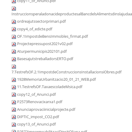
copy11_of_Anunci.pdf
InstruccionsperaladonacideproductesalBancdelsAlimentsdinslajudaa
ordreajutssectorprimari.pdf
copy4_of_edicte.pdf
OF.1ImpostdeBensImmobles_firmat.pdf
Projectepressupost2021v02.pdf
Aturpermunicipis202101.pdf
BasesajutstreballadorsERTO.pdf
7.TestrefsOF.2.1ImpostdeConstruccionsInstallacionsiObres.pdf
1928MemoriaUrbanitzacio20_01_21_WEB.pdf
11.TestrefsOF.TaxaescoladeMsica.pdf
copy12_of_Anunci.pdf
P2573Renovacixarxa1.pdf
Anunciaprovaciinicialprojecte.pdf
DIPTIC_impost_CO2.pdf
copy13_of_Anunci.pdf
P2572ImpermeabilitzaciDipsitOliana.pdf