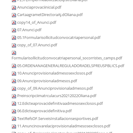
Anunciaprovaciinicial.pdf
CartaagrametDirectoraAj.dOliana.pdf
copy14_of_Anunci.pdf
07.Anunci.pdf
05.1Formularisollicitudconvocatriapersonal.pdf
copy_of_07.Anunci.pdf
Formularisollicitudconvocatriapersonal_socorristes_camps.pdf
05.ORDENANAGENERALREGULADORADELSPREUSPBLICS.pdf
10.Anunciprovisionaladmesosexclosos.pdf
09.Anunciprovisionaladmesos.pdf
copy_of_09.Anunciprovisionaladmesos.pdf
Preinscripciimatrculacurs20212022Oliana.pdf
12.Edicteaprovacidefinitivaadmesosexclosos.pdf
06.Edicteaprovacidefinitiva.pdf
TextRefsOF.ServeisInstallacionsesportives.pdf
11.Anuncinovarelaciprovisionaladmesosexclosos.pdf