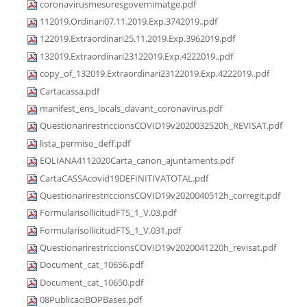
coronavirusmesuresgovernimatge.pdf
112019.Ordinari07.11.2019.Exp.3742019..pdf
122019.Extraordinari25.11.2019.Exp.3962019.pdf
132019.Extraordinari23122019.Exp.4222019..pdf
copy_of_132019.Extraordinari23122019.Exp.4222019..pdf
Cartacassa.pdf
manifest_ens_locals_davant_coronavirus.pdf
QuestionarirestriccionsCOVID19v2020032520h_REVISAT.pdf
lista_permiso_deff.pdf
EOLIANA4112020Carta_canon_ajuntaments.pdf
CartaCASSAcovid19DEFINITIVATOTAL.pdf
QuestionarirestriccionsCOVID19v2020040512h_corregit.pdf
FormularisollicitudFTS_1_V.03.pdf
FormularisollicitudFTS_1_V.031.pdf
QuestionarirestriccionsCOVID19v2020041220h_revisat.pdf
Document_cat_10656.pdf
Document_cat_10650.pdf
08PublicaciBOPBases.pdf