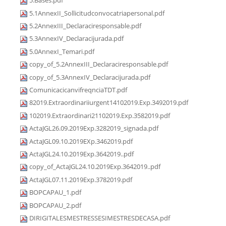
5.Bases.pdf
5.1AnnexII_Sollicitudconvocatriapersonal.pdf
5.2AnnexIII_Declaraciresponsable.pdf
5.3AnnexIV_Declaracijurada.pdf
5.0AnnexI_Temari.pdf
copy_of_5.2AnnexIII_Declaraciresponsable.pdf
copy_of_5.3AnnexIV_Declaracijurada.pdf
ComunicacicanvifreqnciaTDT.pdf
82019.Extraordinariiurgent14102019.Exp.3492019.pdf
102019.Extraordinari21102019.Exp.3582019.pdf
ActaJGL26.09.2019Exp.3282019_signada.pdf
ActaJGL09.10.2019EXp.3462019.pdf
ActaJGL24.10.2019Exp.3642019..pdf
copy_of_ActaJGL24.10.2019Exp.3642019..pdf
ActaJGL07.11.2019Exp.3782019.pdf
BOPCAPAU_1.pdf
BOPCAPAU_2.pdf
DIRIGITALESMESTRESSESIMESTRESDECASA.pdf