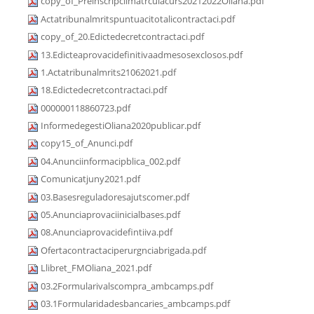
copy_of_Preinscripciimatrculacurs20212022Oliana.pdf
Actatribunalmritspuntuacitotalicontractaci.pdf
copy_of_20.Edictedecretcontractaci.pdf
13.Edicteaprovacidefinitivaadmesosexclosos.pdf
1.Actatribunalmrits21062021.pdf
18.Edictedecretcontractaci.pdf
000000118860723.pdf
InformedegestiOliana2020publicar.pdf
copy15_of_Anunci.pdf
04.Anunciinformacipblica_002.pdf
Comunicatjuny2021.pdf
03.Basesreguladoresajutscomer.pdf
05.Anunciaprovaciinicialbases.pdf
08.Anunciaprovacidefintiiva.pdf
Ofertacontractaciperurgnciabrigada.pdf
Llibret_FMOliana_2021.pdf
03.2Formularivalscompra_ambcamps.pdf
03.1Formularidadesbancaries_ambcamps.pdf