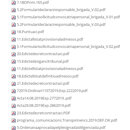
7.1BOPnm.165.pdf
5.2Formularideclaraciresponsable_brigada_V.02.pdf
5.1Formularisollicitudconvocatriapersonal_brigada_V.01.pdf
5.2Formularideclaraciresponsable_brigada_V.03.pdf
18.Puntuaci.pdf
11.Edictallistatprovisionaladmesos.pdf
5.1Formularisollicitudconvocatriapersonal_brigada_V.02.pdf
20.Edictedecretcontractaci.pdf
15.Edictedesigancitribunal.pdf
11.Edictellistatprovisionaladmesos.pdf
18.Edictelilstatdefinitiuadmesos.pdf
21.Edictedecretcontractaci.pdf
72019.Ordinari11072019.Exp.2222019.pdf
Acta14.08.2019Exp.2772019..pdf
Acta29.08.2019Exp.2862019.pdf
23.Edictedecretcontractaci.PDF
programa_comunicacions.Transpirinencs.2019.DEF.OK.pdf
5.Ordenanaaprovadapelplesignadaidiligenciada.pdf