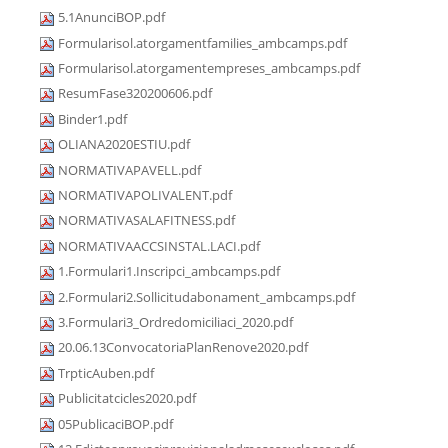
5.1AnunciBOP.pdf
Formularisol.atorgamentfamilies_ambcamps.pdf
Formularisol.atorgamentempreses_ambcamps.pdf
ResumFase320200606.pdf
Binder1.pdf
OLIANA2020ESTIU.pdf
NORMATIVAPAVELL.pdf
NORMATIVAPOLIVALENT.pdf
NORMATIVASALAFITNESS.pdf
NORMATIVAACCSINSTAL.LACI.pdf
1.Formulari1.Inscripci_ambcamps.pdf
2.Formulari2.Sollicitudabonament_ambcamps.pdf
3.Formulari3_Ordredomiciliaci_2020.pdf
20.06.13ConvocatoriaPlanRenove2020.pdf
TrpticAuben.pdf
Publicitatcicles2020.pdf
05PublicaciBOP.pdf