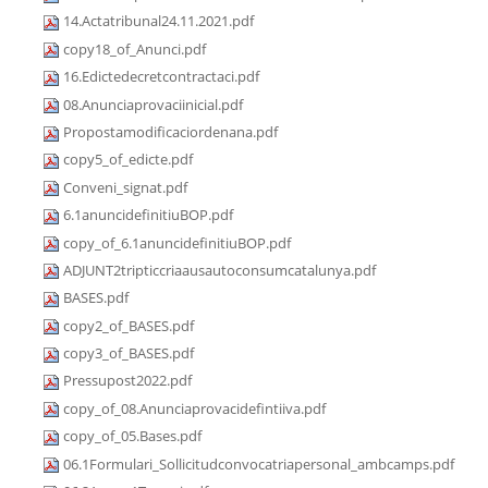
14.Actatribunal24.11.2021.pdf
copy18_of_Anunci.pdf
16.Edictedecretcontractaci.pdf
08.Anunciaprovaciinicial.pdf
Propostamodificaciordenana.pdf
copy5_of_edicte.pdf
Conveni_signat.pdf
6.1anuncidefinitiuBOP.pdf
copy_of_6.1anuncidefinitiuBOP.pdf
ADJUNT2tripticcriaausautoconsumcatalunya.pdf
BASES.pdf
copy2_of_BASES.pdf
copy3_of_BASES.pdf
Pressupost2022.pdf
copy_of_08.Anunciaprovacidefintiiva.pdf
copy_of_05.Bases.pdf
06.1Formulari_Sollicitudconvocatriapersonal_ambcamps.pdf