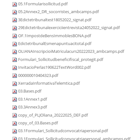
05.1Formularisollicitud.pdf
05.2Annex2_DR_socorristes_ambcamps.pdf
3Edictetribunaltest18052022_signat.pdf
29Edictetribunalexerciciientrevista24052022_signat.pdf
OF.1ImpostdeBensImmoblesBONA.pdf
EdictetribunalEsmenapuntuacitotal.pdf
OLIANAInscripcioiMatriculacurs20222023_ambcamps.pdf
Formulari_Sollicitudbeneficifiscal_protegit.pdf
InvitacioPerlas190622TextWord002.pdf
000000010404323.pdf
XerradaInformativaTelemtica.pdf
03.Bases.pdf
03.1Annex1.pdf
03.3Annex3.pdf
copy_of_PLJOliana_20222025_DEF.pdf
copy_of_03.Bases.pdf
03.1Formulari_Sollicitudconvocatriapersonal.pdf
03.1Formulari_Sollicitudconvocatriapersonal_ambcamps.pdf