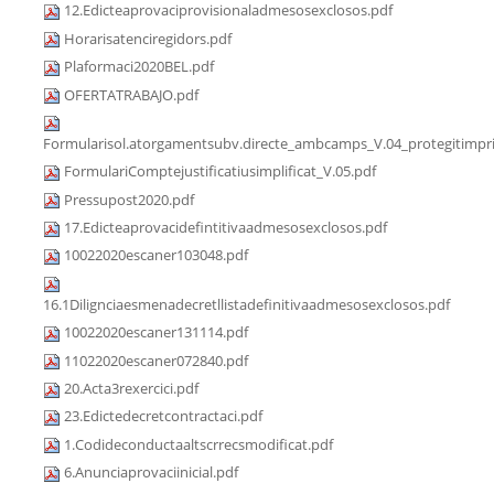
12.Edicteaprovaciprovisionaladmesosexclosos.pdf
Horarisatenciregidors.pdf
Plaformaci2020BEL.pdf
OFERTATRABAJO.pdf
Formularisol.atorgamentsubv.directe_ambcamps_V.04_protegitimpri
FormulariComptejustificatiusimplificat_V.05.pdf
Pressupost2020.pdf
17.Edicteaprovacidefintitivaadmesosexclosos.pdf
10022020escaner103048.pdf
16.1Dilignciaesmenadecretllistadefinitivaadmesosexclosos.pdf
10022020escaner131114.pdf
11022020escaner072840.pdf
20.Acta3rexercici.pdf
23.Edictedecretcontractaci.pdf
1.Codideconductaaltscrrecsmodificat.pdf
6.Anunciaprovaciinicial.pdf