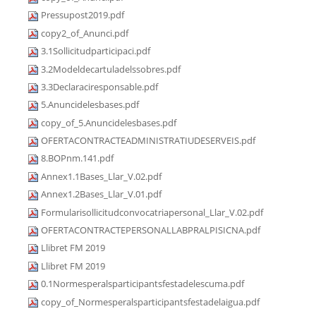
Pressupost2019.pdf
copy2_of_Anunci.pdf
3.1Sollicitudparticipaci.pdf
3.2Modeldecartuladelssobres.pdf
3.3Declaraciresponsable.pdf
5.Anuncidelesbases.pdf
copy_of_5.Anuncidelesbases.pdf
OFERTACONTRACTEADMINISTRATIUDESERVEIS.pdf
8.BOPnm.141.pdf
Annex1.1Bases_Llar_V.02.pdf
Annex1.2Bases_Llar_V.01.pdf
Formularisollicitudconvocatriapersonal_Llar_V.02.pdf
OFERTACONTRACTEPERSONALLABPRALPISICNA.pdf
Llibret FM 2019
Llibret FM 2019
0.1Normesperalsparticipantsfestadelescuma.pdf
copy_of_Normesperalsparticipantsfestadelaigua.pdf