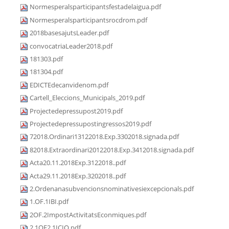
Normesperalsparticipantsfestadelaigua.pdf
Normesperalsparticipantsrocdrom.pdf
2018basesajutsLeader.pdf
convocatriaLeader2018.pdf
181303.pdf
181304.pdf
EDICTEdecanvidenom.pdf
Cartell_Eleccions_Municipals_2019.pdf
Projectedepressupost2019.pdf
Projectedepressupostingressos2019.pdf
72018.Ordinari13122018.Exp.3302018.signada.pdf
82018.Extraordinari20122018.Exp.3412018.signada.pdf
Acta20.11.2018Exp.3122018..pdf
Acta29.11.2018Exp.3202018..pdf
2.Ordenanasubvencionsnominativesiexcepcionals.pdf
1.OF.1IBI.pdf
2OF.2ImpostActivitatsEconmiques.pdf
2.1OF2.1ICIO.pdf