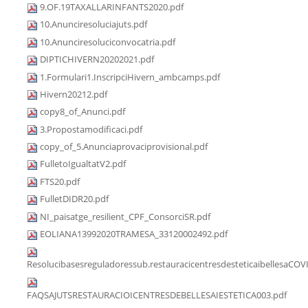
9.OF.19TAXALLARINFANTS2020.pdf
10.Anunciresoluciajuts.pdf
10.Anunciresoluciconvocatria.pdf
DIPTICHIVERN20202021.pdf
1.Formulari1.InscripciHivern_ambcamps.pdf
Hivern20212.pdf
copy8_of_Anunci.pdf
3.Propostamodificaci.pdf
copy_of_5.Anunciaprovaciprovisional.pdf
FulletoIgualtatV2.pdf
FTS20.pdf
FulletDIDR20.pdf
NI_paisatge_resilient_CPF_ConsorciSR.pdf
EOLIANA13992020TRAMESA_33120002492.pdf
Resolucibasesreguladoressub.restauracicentresdesteticaibellesaCOV
FAQSAJUTSRESTAURACIOICENTRESDEBELLESAIESTETICA003.pdf