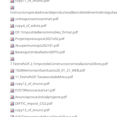
copy11_of_Anunci.pdf
InstruccionsperaladonacideproductesalBancdelsAlimentsdinslajudaa
ordreajutssectorprimari.pdf
copy4_of_edicte.pdf
OF.1ImpostdeBensImmobles_firmat.pdf
Projectepressupost2021v02.pdf
Aturpermunicipis202101.pdf
BasesajutstreballadorsERTO.pdf
7.TestrefsOF.2.1ImpostdeConstruccionsInstallacionsiObres.pdf
1928MemoriaUrbanitzacio20_01_21_WEB.pdf
11.TestrefsOF.TaxaescoladeMsica.pdf
copy12_of_Anunci.pdf
P2573Renovacixarxa1.pdf
Anunciaprovaciinicialprojecte.pdf
DIPTIC_impost_CO2.pdf
copy13_of_Anunci.pdf
P2572ImpermeabilitzaciDipsitOliana.pdf