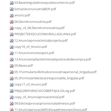
03.Basesreguladorasayudascomercio.pdf
ExtracteconvocatriaBOP.pdf
anunci.pdf
06.Decretconvocatria.pdf
copy_of_06.Decretconvocatria.pdf
PROJECTEEXECUCIOMURALLAOLIANA.pdf
12.Anunciaprovaciinicialprojecte.pdf
copy16_of_Anunci.pdf
11.Anunciconcessiajuts.pdf
13.Anunciampliaciterminiadquisicivalsdecompra.pdf
05.Bases.pdf
05.1Formularisollicitudconvocatriapersonal_brigada.pdf
05.2Formularideclaraciresponsable_brigada.pdf
copy17_of_Anunci.pdf
PRJ422REPARACIOCOBERTAJULIOLsig.pdf
copy_of_Anunciaprovaciinicial.pdf
09.Edicteaprovaciprovisonaladmesos.pdf
11.Anunciaprovacidefinitivaadmesosexclosos.pdf