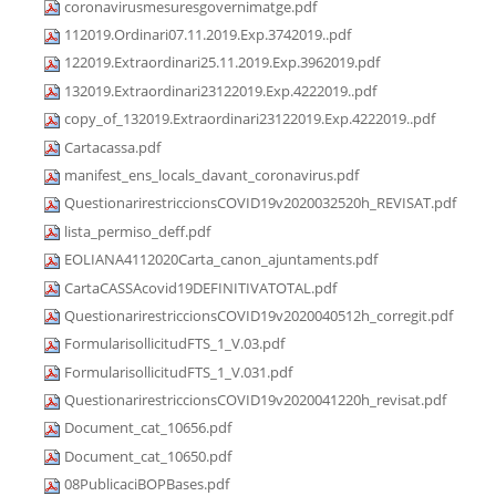
coronavirusmesuresgovernimatge.pdf
112019.Ordinari07.11.2019.Exp.3742019..pdf
122019.Extraordinari25.11.2019.Exp.3962019.pdf
132019.Extraordinari23122019.Exp.4222019..pdf
copy_of_132019.Extraordinari23122019.Exp.4222019..pdf
Cartacassa.pdf
manifest_ens_locals_davant_coronavirus.pdf
QuestionarirestriccionsCOVID19v2020032520h_REVISAT.pdf
lista_permiso_deff.pdf
EOLIANA4112020Carta_canon_ajuntaments.pdf
CartaCASSAcovid19DEFINITIVATOTAL.pdf
QuestionarirestriccionsCOVID19v2020040512h_corregit.pdf
FormularisollicitudFTS_1_V.03.pdf
FormularisollicitudFTS_1_V.031.pdf
QuestionarirestriccionsCOVID19v2020041220h_revisat.pdf
Document_cat_10656.pdf
Document_cat_10650.pdf
08PublicaciBOPBases.pdf