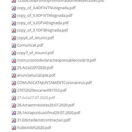
12.Edicteaprovaciprovisionaladmesesexcloses.pdf
copy_of_3.4OFIIVTNUsignada.pdf
copy_of_3.3OFIVTMsignada.pdf
copy_of_3.2OFIAEsignada.pdf
copy_of_3.1OFIBIsignada.pdf
copy6_of_Anunci.pdf
Comunicat.pdf
copy7_of_Anunci.pdf
Instruccionsdeclaraciresponsablecovid19.pdf
25.Acta22072020.pdf
anuncianul.laciple.pdf
COMUNICATAJUNTAMENTCoronavirus.pdf
27072020escaner091553.pdf
27.Acta27.07.2020.pdf
28.Actaentrevistes29.07.2020.pdf
28.1Actapuntuacifinal29.07.2020.pdf
31.Edictedecretcontractaci.pdf
FulletAIMS2020.pdf