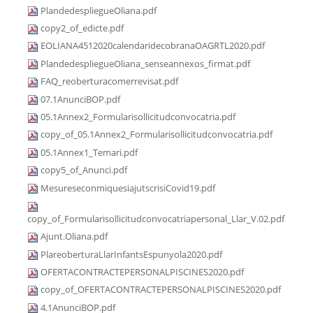
PlandedespliegueOliana.pdf
copy2_of_edicte.pdf
EOLIANA4512020calendaridecobranaOAGRTL2020.pdf
PlandedespliegueOliana_senseannexos_firmat.pdf
FAQ_reoberturacomerrevisat.pdf
07.1AnunciBOP.pdf
05.1Annex2_Formularisollicitudconvocatria.pdf
copy_of_05.1Annex2_Formularisollicitudconvocatria.pdf
05.1Annex1_Temari.pdf
copy5_of_Anunci.pdf
MesureseconmiquesiajutscrisiCovid19.pdf
copy_of_Formularisollicitudconvocatriapersonal_Llar_V.02.pdf
Ajunt.Oliana.pdf
PlareoberturaLlarInfantsEspunyola2020.pdf
OFERTACONTRACTEPERSONALPISCINES2020.pdf
copy_of_OFERTACONTRACTEPERSONALPISCINES2020.pdf
4.1AnunciBOP.pdf