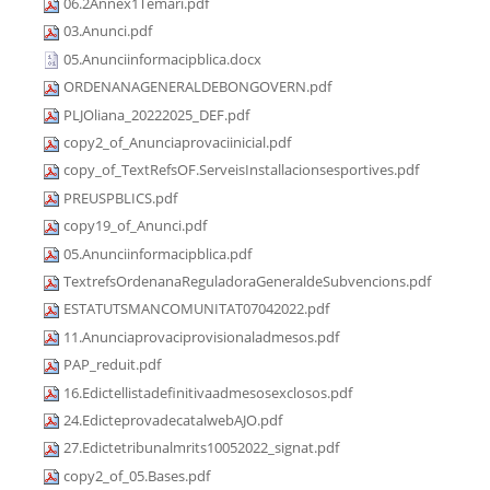
06.2Annex1Temari.pdf
03.Anunci.pdf
05.Anunciinformacipblica.docx
ORDENANAGENERALDEBONGOVERN.pdf
PLJOliana_20222025_DEF.pdf
copy2_of_Anunciaprovaciinicial.pdf
copy_of_TextRefsOF.ServeisInstallacionsesportives.pdf
PREUSPBLICS.pdf
copy19_of_Anunci.pdf
05.Anunciinformacipblica.pdf
TextrefsOrdenanaReguladoraGeneraldeSubvencions.pdf
ESTATUTSMANCOMUNITAT07042022.pdf
11.Anunciaprovaciprovisionaladmesos.pdf
PAP_reduit.pdf
16.Edictellistadefinitivaadmesosexclosos.pdf
24.EdicteprovadecatalwebAJO.pdf
27.Edictetribunalmrits10052022_signat.pdf
copy2_of_05.Bases.pdf