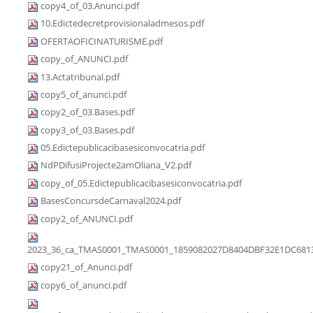
copy4_of_03.Anunci.pdf
10.Edictedecretprovisionaladmesos.pdf
OFERTAOFICINATURISME.pdf
copy_of_ANUNCI.pdf
13.Actatribunal.pdf
copy5_of_anunci.pdf
copy2_of_03.Bases.pdf
copy3_of_03.Bases.pdf
05.Edictepublicacibasesiconvocatria.pdf
NdPDifusiProjecte2amOliana_V2.pdf
copy_of_05.Edictepublicacibasesiconvocatria.pdf
BasesConcursdeCarnaval2024.pdf
copy2_of_ANUNCI.pdf
2023_36_ca_TMAS0001_TMAS0001_1859082027D8404DBF32E1DC6813
copy21_of_Anunci.pdf
copy6_of_anunci.pdf