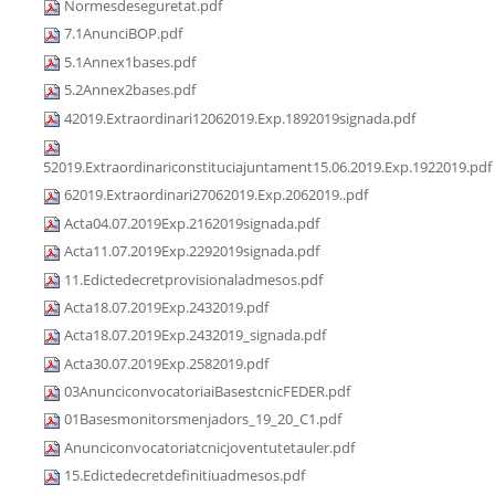
Normesdeseguretat.pdf
7.1AnunciBOP.pdf
5.1Annex1bases.pdf
5.2Annex2bases.pdf
42019.Extraordinari12062019.Exp.1892019signada.pdf
52019.Extraordinariconstituciajuntament15.06.2019.Exp.1922019.pdf
62019.Extraordinari27062019.Exp.2062019..pdf
Acta04.07.2019Exp.2162019signada.pdf
Acta11.07.2019Exp.2292019signada.pdf
11.Edictedecretprovisionaladmesos.pdf
Acta18.07.2019Exp.2432019.pdf
Acta18.07.2019Exp.2432019_signada.pdf
Acta30.07.2019Exp.2582019.pdf
03AnunciconvocatoriaiBasestcnicFEDER.pdf
01Basesmonitorsmenjadors_19_20_C1.pdf
Anunciconvocatoriatcnicjoventutetauler.pdf
15.Edictedecretdefinitiuadmesos.pdf