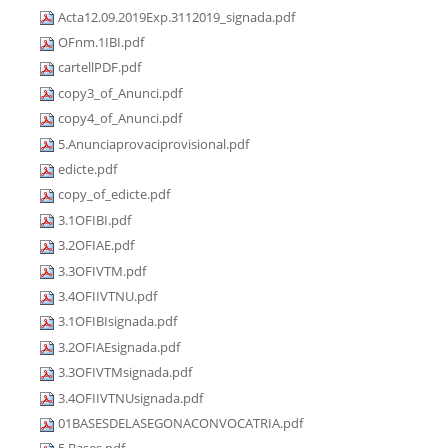
Acta12.09.2019Exp.3112019_signada.pdf
OFnm.1IBI.pdf
cartellPDF.pdf
copy3_of_Anunci.pdf
copy4_of_Anunci.pdf
5.Anunciaprovaciprovisional.pdf
edicte.pdf
copy_of_edicte.pdf
3.1OFIBI.pdf
3.2OFIAE.pdf
3.3OFIVTM.pdf
3.4OFIIVTNU.pdf
3.1OFIBIsignada.pdf
3.2OFIAEsignada.pdf
3.3OFIVTMsignada.pdf
3.4OFIIVTNUsignada.pdf
01BASESDELASEGONACONVOCATRIA.pdf