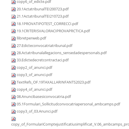
copy6_of_edicte.pdf
20.1ActatribunalTEI200723.pdf
21.1ActatribunalTEI210723.pdf
18.1PROVATIPOTEST_CORRECCI.pdf
19.1CRITERISVALORACIPROVAPRCTICA.pdf
llibretperweb.pdf
27.Edicteconvocatriatribunal.pdf
28.Actatribunalallegacions_sensedadespersonals.pdf
33.Edictedecretcontractaci.pdf
copy2_of_anunci.pdf
copy3_of_anunci.pdf
TextRefs_OF.19TAXALLARINFANTS2023.pdf
copy4_of_anunci.pdf
08.Anuncibasesiconvocatria.pdf
05.1Formulari_Sollicitudconvocatriapersonal_ambcamps.pdf
copy3_of_03.Anunci.pdf
copy_of_FormulariComptejustificatiusimplificat_V.06_ambcamps_pro