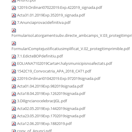
12019.Ordinari07022019.Exp.422019_signada.pdf
Acta31.01.2019Exp.352019_signada.pdf
7.Anunciaprovacidefinitiva.pdf
Formularisol.atorgamentsubv.directe_ambcamps_V.03_protegitimpri
FormulariComptejustificatiusimplificat_V.02_protegitimprimible.pdf
7.1.EdicteBOPdefinitiu.pdf
EOLIANA7102019CartaH.halysmunicipisnoafectats.pdf
1542C19_Convocatria_APA_2018_CAT1.pdf
22019.Ordinari01042019.Exp.972019signada.pdf
Acta01.04.2019Exp.982019signada.pdf
Acta18.04.2019Exp.1262019signada.pdf
3.DiligncianocelebraciJGL.pdf
Acta02.05.2019Exp.1442019signada.pdf
Acta23.05.2019Exp.1702019signada.pdf
Acta12.06.2019Exp.1882019.pdf
copy_of_Anunci.pdf