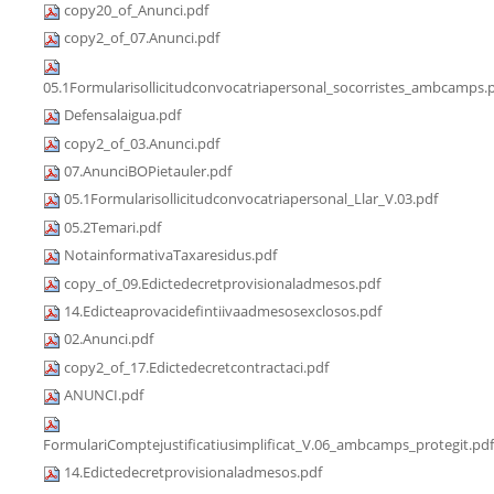
copy20_of_Anunci.pdf
copy2_of_07.Anunci.pdf
05.1Formularisollicitudconvocatriapersonal_socorristes_ambcamps.
Defensalaigua.pdf
copy2_of_03.Anunci.pdf
07.AnunciBOPietauler.pdf
05.1Formularisollicitudconvocatriapersonal_Llar_V.03.pdf
05.2Temari.pdf
NotainformativaTaxaresidus.pdf
copy_of_09.Edictedecretprovisionaladmesos.pdf
14.Edicteaprovacidefintiivaadmesosexclosos.pdf
02.Anunci.pdf
copy2_of_17.Edictedecretcontractaci.pdf
ANUNCI.pdf
FormulariComptejustificatiusimplificat_V.06_ambcamps_protegit.pdf
14.Edictedecretprovisionaladmesos.pdf