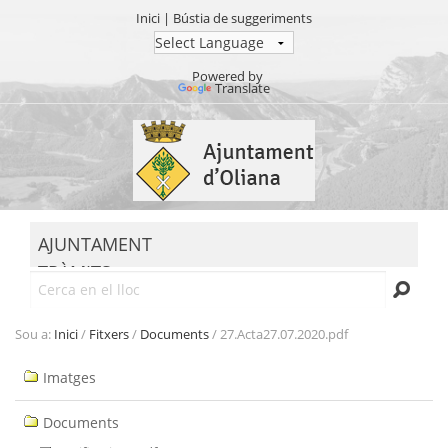
Inici
|
Bústia de suggeriments
Powered by
Translate
Ves
al
contingut.
|
Salta
MENU
a
AJUNTAMENT
la
TRÀMITS
navegació
Cerca
SEU ELECTRÒNICA
TRANSPARÈNCIA
Sou a:
Inici
/
Fitxers
/
Documents
/
27.Acta27.07.2020.pdf
Navegació
Imatges
Documents