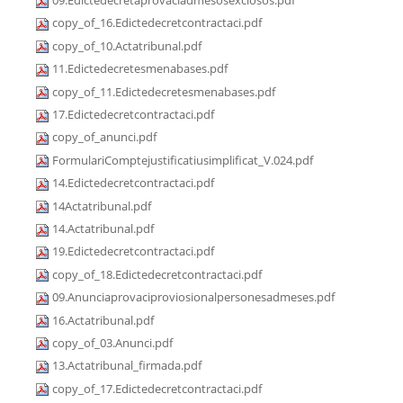
09.Edictedecretaprovaciadmesosexclosos.pdf
copy_of_16.Edictedecretcontractaci.pdf
copy_of_10.Actatribunal.pdf
11.Edictedecretesmenabases.pdf
copy_of_11.Edictedecretesmenabases.pdf
17.Edictedecretcontractaci.pdf
copy_of_anunci.pdf
FormulariComptejustificatiusimplificat_V.024.pdf
14.Edictedecretcontractaci.pdf
14Actatribunal.pdf
14.Actatribunal.pdf
19.Edictedecretcontractaci.pdf
copy_of_18.Edictedecretcontractaci.pdf
09.Anunciaprovaciproviosionalpersonesadmeses.pdf
16.Actatribunal.pdf
copy_of_03.Anunci.pdf
13.Actatribunal_firmada.pdf
copy_of_17.Edictedecretcontractaci.pdf