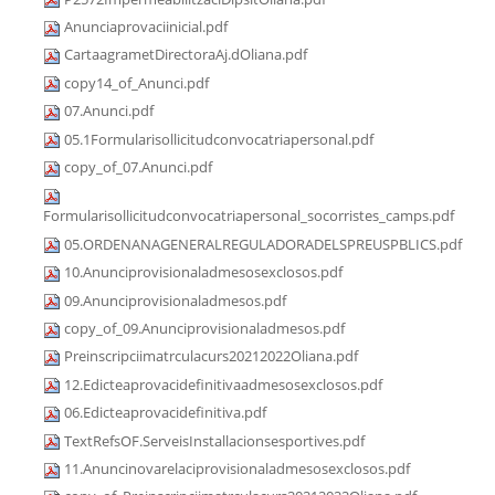
Anunciaprovaciinicial.pdf
CartaagrametDirectoraAj.dOliana.pdf
copy14_of_Anunci.pdf
07.Anunci.pdf
05.1Formularisollicitudconvocatriapersonal.pdf
copy_of_07.Anunci.pdf
Formularisollicitudconvocatriapersonal_socorristes_camps.pdf
05.ORDENANAGENERALREGULADORADELSPREUSPBLICS.pdf
10.Anunciprovisionaladmesosexclosos.pdf
09.Anunciprovisionaladmesos.pdf
copy_of_09.Anunciprovisionaladmesos.pdf
Preinscripciimatrculacurs20212022Oliana.pdf
12.Edicteaprovacidefinitivaadmesosexclosos.pdf
06.Edicteaprovacidefinitiva.pdf
TextRefsOF.ServeisInstallacionsesportives.pdf
11.Anuncinovarelaciprovisionaladmesosexclosos.pdf