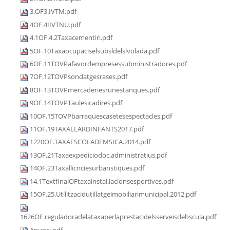
3.OF3.IVTM.pdf
4OF.4IIVTNU.pdf
4.1OF.4.2Taxacementiri.pdf
5OF.10Taxaocupaciselsubsldelslvolada.pdf
6OF.11TOVPafavordempresessubministradores.pdf
7OF.12TOVPsondatgesrases.pdf
8OF.13TOVPmercaderiesrunestanques.pdf
9OF.14TOVPTaulesicadires.pdf
10OF.15TOVPbarraquescasetesespectacles.pdf
11OF.19TAXALLARDINFANTS2017.pdf
1220OF.TAXAESCOLADEMSICA.2014.pdf
13OF.21Taxaexpediciodoc.administratius.pdf
14OF.23Taxallicnciesurbanstiques.pdf
14.1TextfinalOFtaxainstal.lacionsesportives.pdf
15OF.25.Utilitzacidutillatgeimobiliarimunicipal.2012.pdf
1626OF.reguladoradelataxaperlaprestacidelsserveisdebscula.pdf
Anunci.pdf