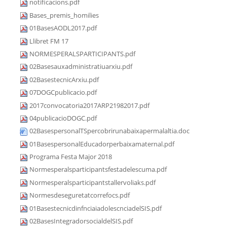
notificacions.pdf
Bases_premis_homilies
01BasesAODL2017.pdf
Llibret FM 17
NORMESPERALSPARTICIPANTS.pdf
02Basesauxadministratiuarxiu.pdf
02BasestecnicArxiu.pdf
07DOGCpublicacio.pdf
2017convocatoria2017ARP21982017.pdf
04publicacioDOGC.pdf
02BasespersonalTSpercobrirunabaixapermalaltia.doc
01BasespersonalEducadorperbaixamaternal.pdf
Programa Festa Major 2018
Normesperalsparticipantsfestadelescuma.pdf
Normesperalsparticipantstallervoliaks.pdf
Normesdeseguretatcorrefocs.pdf
01BasestecnicdinfnciaiadolescnciadelSIS.pdf
02BasesIntegradorsocialdelSIS.pdf