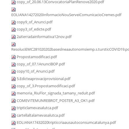
copy_of_20.06.13ConvocatoriaPlanRenove2020.pdf
EOLIANA14272020InformacioNouServeiComunicacioCremes.pdf
copy9_of_Anunci.pdf
copy3_of_edicte.pdf
2aXerradainformativa12nov.pdf
ResoluciEMC281020202baseslneaautonomsiemp.s.tursticCOVID19.p
Propostamodificaci.pdf
copy_of_07.1AnunciBOP.pdf
copy10_of_Anunci.pdf
5.Edicteaprovaciprovisional.pdf
copy_of_3.Propostamodificaci.pdf
memoria_RiuFlor_signada_tamany_reduit.pdf
COMEVITEMUNREBROT_POSTER_A3_OK1.pdf
tripticlamevasalutca.pdf
cartellaltalamevasalutca.pdf
EOLIANA17432020tripticcriaausautoconsumcatalunya.pdf