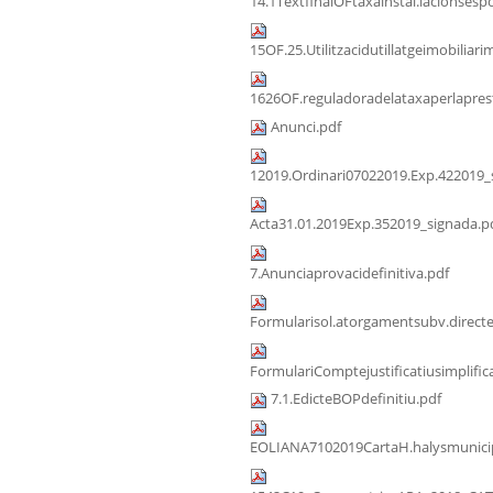
14.1TextfinalOFtaxainstal.lacionsespo
15OF.25.Utilitzacidutillatgeimobiliari
1626OF.reguladoradelataxaperlaprest
Anunci.pdf
12019.Ordinari07022019.Exp.422019_
Acta31.01.2019Exp.352019_signada.p
7.Anunciaprovacidefinitiva.pdf
Formularisol.atorgamentsubv.direct
FormulariComptejustificatiusimplific
7.1.EdicteBOPdefinitiu.pdf
EOLIANA7102019CartaH.halysmunicip