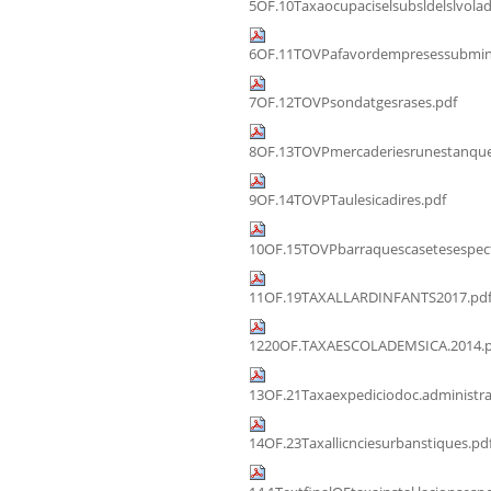
5OF.10Taxaocupaciselsubsldelslvolad
6OF.11TOVPafavordempresessubmini
7OF.12TOVPsondatgesrases.pdf
8OF.13TOVPmercaderiesrunestanque
9OF.14TOVPTaulesicadires.pdf
10OF.15TOVPbarraquescasetesespect
11OF.19TAXALLARDINFANTS2017.pd
1220OF.TAXAESCOLADEMSICA.2014.p
13OF.21Taxaexpediciodoc.administra
14OF.23Taxallicnciesurbanstiques.pd