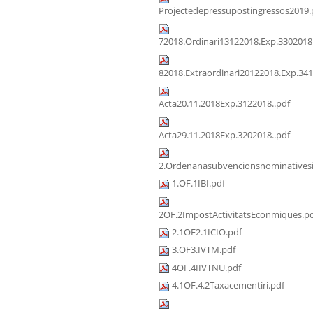
Projectedepressupostingressos2019.
72018.Ordinari13122018.Exp.3302018
82018.Extraordinari20122018.Exp.341
Acta20.11.2018Exp.3122018..pdf
Acta29.11.2018Exp.3202018..pdf
2.Ordenanasubvencionsnominativesi
1.OF.1IBI.pdf
2OF.2ImpostActivitatsEconmiques.p
2.1OF2.1ICIO.pdf
3.OF3.IVTM.pdf
4OF.4IIVTNU.pdf
4.1OF.4.2Taxacementiri.pdf