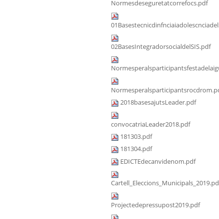
Normesdeseguretatcorrefocs.pdf
01Basestecnicdinfnciaiadolescnciadel
02BasesIntegradorsocialdelSIS.pdf
Normesperalsparticipantsfestadelaig
Normesperalsparticipantsrocdrom.p
2018basesajutsLeader.pdf
convocatriaLeader2018.pdf
181303.pdf
181304.pdf
EDICTEdecanvidenom.pdf
Cartell_Eleccions_Municipals_2019.pd
Projectedepressupost2019.pdf