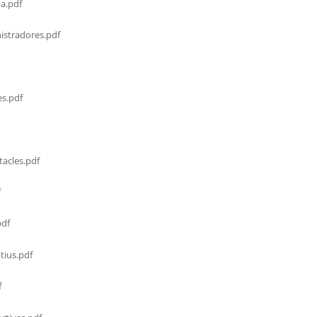
a.pdf
stradores.pdf
s.pdf
acles.pdf
f
df
tius.pdf
f