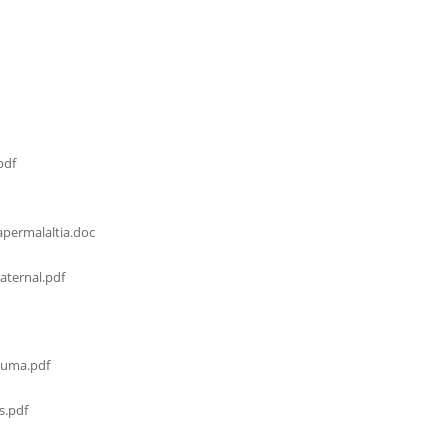
pdf
permalaltia.doc
ternal.pdf
cuma.pdf
s.pdf