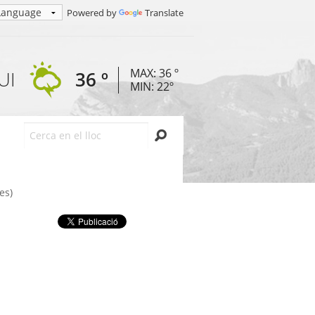
Powered by
Translate
MAX: 36 º
UI
36 º
MIN: 22º
Cerca
es)