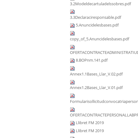
3.2Modeldecartuladelssobres.pdf
3.3Declaraciresponsable.pdf
5.Anuncidelesbases.pdf
copy_of_5.Anuncidelesbases.pdf
OFERTACONTRACTEADMINISTRATIUD
8.BOPnm.141.pdf
Annex1.1Bases_Llar_V.02.pdf
Annex1.2Bases_Llar_V.01.pdf
Formularisollicitudconvocatriaperson
OFERTACONTRACTEPERSONALLABPRA
Llibret FM 2019
Llibret FM 2019