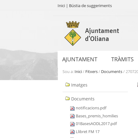
Inici
|
Bústia de suggeriments
Ves
al
contingut.
|
Salta
a
AJUNTAMENT
TRÀMITS
la
navegació
Sou a:
Inici
/
Fitxers
/
Documents
/
27072
Navegació
Imatges
Documents
notificacions.pdf
Bases_premis_homilies
01BasesAODL2017.pdf
Llibret FM 17