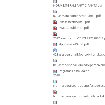
NORMESPERALSPARTICIPANTS.pdf
02Basesauxadministratiuarxiu.pdf
02BasestecnicArxiu.pdf
07DOGCpublicacio.pdf
2017convocatoria2017ARP21982017.
04publicacioDOGC.pdf
02BasespersonalTSpercobrirunabaixa
01BasespersonalEducadorperbaixama
Programa Festa Major
2018
Normesperalsparticipantsfestadeles
Normesperalsparticipantstallervoliak