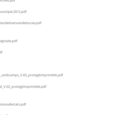
rtives.pdf
municipal.2012.pdf
acidelsserveisdebscula.pdf
signada.pdf
df
e_ambcamps_V.03_protegitimprimible.pdf
at_V.02_protegitimprimible.pdf
isnoafectats.pdf