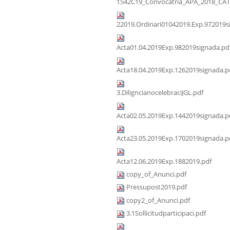
1542C19_Convocatria_APA_2018_CAT
22019.Ordinari01042019.Exp.972019s
Acta01.04.2019Exp.982019signada.pd
Acta18.04.2019Exp.1262019signada.p
3.DiligncianocelebraciJGL.pdf
Acta02.05.2019Exp.1442019signada.p
Acta23.05.2019Exp.1702019signada.p
Acta12.06.2019Exp.1882019.pdf
copy_of_Anunci.pdf
Pressupost2019.pdf
copy2_of_Anunci.pdf
3.1Sollicitudparticipaci.pdf