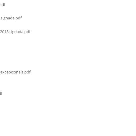
pdf
.signada.pdf
2018.signada.pdf
excepcionals.pdf
df