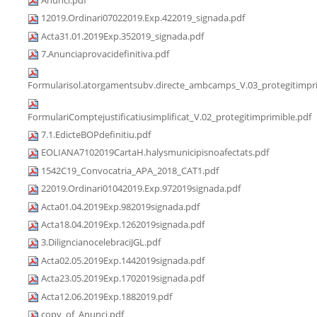
12019.Ordinari07022019.Exp.422019_signada.pdf
Acta31.01.2019Exp.352019_signada.pdf
7.Anunciaprovacidefinitiva.pdf
Formularisol.atorgamentsubv.directe_ambcamps_V.03_protegitimpri
FormulariComptejustificatiusimplificat_V.02_protegitimprimible.pdf
7.1.EdicteBOPdefinitiu.pdf
EOLIANA7102019CartaH.halysmunicipisnoafectats.pdf
1542C19_Convocatria_APA_2018_CAT1.pdf
22019.Ordinari01042019.Exp.972019signada.pdf
Acta01.04.2019Exp.982019signada.pdf
Acta18.04.2019Exp.1262019signada.pdf
3.DiligncianocelebraciJGL.pdf
Acta02.05.2019Exp.1442019signada.pdf
Acta23.05.2019Exp.1702019signada.pdf
Acta12.06.2019Exp.1882019.pdf
copy_of_Anunci.pdf