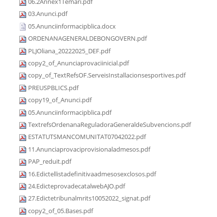
06.2Annex1Temari.pdf
03.Anunci.pdf
05.Anunciinformacipblica.docx
ORDENANAGENERALDEBONGOVERN.pdf
PLJOliana_20222025_DEF.pdf
copy2_of_Anunciaprovaciinicial.pdf
copy_of_TextRefsOF.ServeisInstallacionsesportives.pdf
PREUSPBLICS.pdf
copy19_of_Anunci.pdf
05.Anunciinformacipblica.pdf
TextrefsOrdenanaReguladoraGeneraldeSubvencions.pdf
ESTATUTSMANCOMUNITAT07042022.pdf
11.Anunciaprovaciprovisionaladmesos.pdf
PAP_reduit.pdf
16.Edictellistadefinitivaadmesosexclosos.pdf
24.EdicteprovadecatalwebAJO.pdf
27.Edictetribunalmrits10052022_signat.pdf
copy2_of_05.Bases.pdf