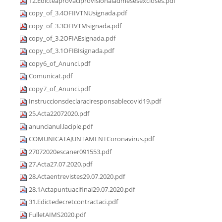
12.Edicteaprovaciprovisionaladmesesexcloses.pdf
copy_of_3.4OFIIVTNUsignada.pdf
copy_of_3.3OFIVTMsignada.pdf
copy_of_3.2OFIAEsignada.pdf
copy_of_3.1OFIBIsignada.pdf
copy6_of_Anunci.pdf
Comunicat.pdf
copy7_of_Anunci.pdf
Instruccionsdeclaraciresponsablecovid19.pdf
25.Acta22072020.pdf
anuncianul.laciple.pdf
COMUNICATAJUNTAMENTCoronavirus.pdf
27072020escaner091553.pdf
27.Acta27.07.2020.pdf
28.Actaentrevistes29.07.2020.pdf
28.1Actapuntuacifinal29.07.2020.pdf
31.Edictedecretcontractaci.pdf
FulletAIMS2020.pdf