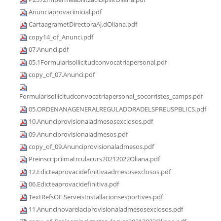
Anunciaprovaciinicial.pdf
CartaagrametDirectoraAj.dOliana.pdf
copy14_of_Anunci.pdf
07.Anunci.pdf
05.1Formularisollicitudconvocatriapersonal.pdf
copy_of_07.Anunci.pdf
Formularisollicitudconvocatriapersonal_socorristes_camps.pdf
05.ORDENANAGENERALREGULADORADELSPREUSPBLICS.pdf
10.Anunciprovisionaladmesosexclosos.pdf
09.Anunciprovisionaladmesos.pdf
copy_of_09.Anunciprovisionaladmesos.pdf
Preinscripciimatrculacurs20212022Oliana.pdf
12.Edicteaprovacidefinitivaadmesosexclosos.pdf
06.Edicteaprovacidefinitiva.pdf
TextRefsOF.ServeisInstallacionsesportives.pdf
11.Anuncinovarelaciprovisionaladmesosexclosos.pdf