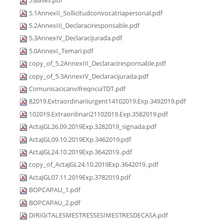
5.Bases.pdf
5.1AnnexII_Sollicitudconvocatriapersonal.pdf
5.2AnnexIII_Declaraciresponsable.pdf
5.3AnnexIV_Declaracijurada.pdf
5.0AnnexI_Temari.pdf
copy_of_5.2AnnexIII_Declaraciresponsable.pdf
copy_of_5.3AnnexIV_Declaracijurada.pdf
ComunicacicanvifreqnciaTDT.pdf
82019.Extraordinariiurgent14102019.Exp.3492019.pdf
102019.Extraordinari21102019.Exp.3582019.pdf
ActaJGL26.09.2019Exp.3282019_signada.pdf
ActaJGL09.10.2019EXp.3462019.pdf
ActaJGL24.10.2019Exp.3642019..pdf
copy_of_ActaJGL24.10.2019Exp.3642019..pdf
ActaJGL07.11.2019Exp.3782019.pdf
BOPCAPAU_1.pdf
BOPCAPAU_2.pdf
DIRIGITALESMESTRESSESIMESTRESDECASA.pdf