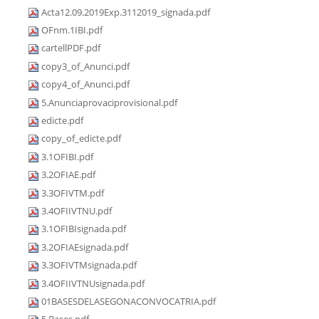
Acta12.09.2019Exp.3112019_signada.pdf
OFnm.1IBI.pdf
cartellPDF.pdf
copy3_of_Anunci.pdf
copy4_of_Anunci.pdf
5.Anunciaprovaciprovisional.pdf
edicte.pdf
copy_of_edicte.pdf
3.1OFIBI.pdf
3.2OFIAE.pdf
3.3OFIVTM.pdf
3.4OFIIVTNU.pdf
3.1OFIBIsignada.pdf
3.2OFIAEsignada.pdf
3.3OFIVTMsignada.pdf
3.4OFIIVTNUsignada.pdf
01BASESDELASEGONACONVOCATRIA.pdf