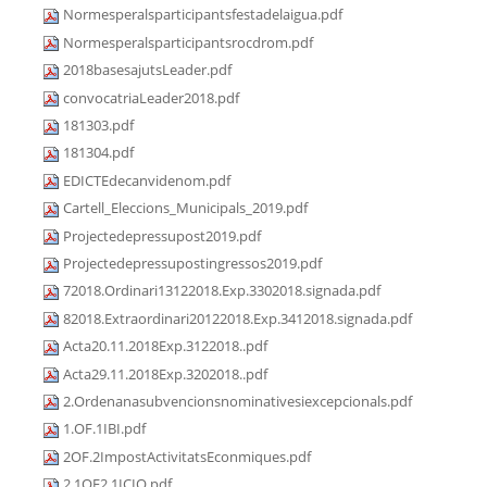
Normesperalsparticipantsfestadelaigua.pdf
Normesperalsparticipantsrocdrom.pdf
2018basesajutsLeader.pdf
convocatriaLeader2018.pdf
181303.pdf
181304.pdf
EDICTEdecanvidenom.pdf
Cartell_Eleccions_Municipals_2019.pdf
Projectedepressupost2019.pdf
Projectedepressupostingressos2019.pdf
72018.Ordinari13122018.Exp.3302018.signada.pdf
82018.Extraordinari20122018.Exp.3412018.signada.pdf
Acta20.11.2018Exp.3122018..pdf
Acta29.11.2018Exp.3202018..pdf
2.Ordenanasubvencionsnominativesiexcepcionals.pdf
1.OF.1IBI.pdf
2OF.2ImpostActivitatsEconmiques.pdf
2.1OF2.1ICIO.pdf