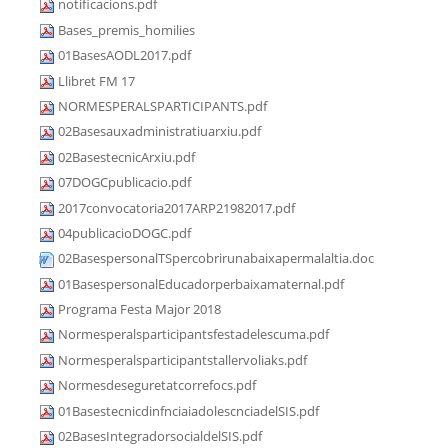
notificacions.pdf
Bases_premis_homilies
01BasesAODL2017.pdf
Llibret FM 17
NORMESPERALSPARTICIPANTS.pdf
02Basesauxadministratiuarxiu.pdf
02BasestecnicArxiu.pdf
07DOGCpublicacio.pdf
2017convocatoria2017ARP21982017.pdf
04publicacioDOGC.pdf
02BasespersonalTSpercobrirunabaixapermalaltia.doc
01BasespersonalEducadorperbaixamaternal.pdf
Programa Festa Major 2018
Normesperalsparticipantsfestadelescuma.pdf
Normesperalsparticipantstallervoliaks.pdf
Normesdeseguretatcorrefocs.pdf
01BasestecnicdinfnciaiadolescnciadelSIS.pdf
02BasesIntegradorsocialdelSIS.pdf