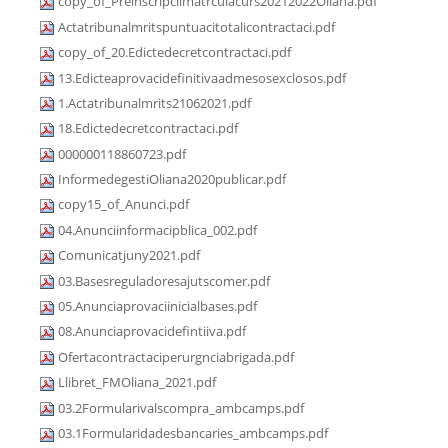
copy_of_Preinscripciimatrculacurs20212022Oliana.pdf
Actatribunalmritspuntuacitotalicontractaci.pdf
copy_of_20.Edictedecretcontractaci.pdf
13.Edicteaprovacidefinitivaadmesosexclosos.pdf
1.Actatribunalmrits21062021.pdf
18.Edictedecretcontractaci.pdf
000000118860723.pdf
InformedegestiOliana2020publicar.pdf
copy15_of_Anunci.pdf
04.Anunciinformacipblica_002.pdf
Comunicatjuny2021.pdf
03.Basesreguladoresajutscomer.pdf
05.Anunciaprovaciinicialbases.pdf
08.Anunciaprovacidefintiiva.pdf
Ofertacontractaciperurgnciabrigada.pdf
Llibret_FMOliana_2021.pdf
03.2Formularivalscompra_ambcamps.pdf
03.1Formularidadesbancaries_ambcamps.pdf