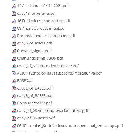
14.Actatribunal24.11.2021.pdf
copy18_of_Anunci.pdf
16.Edictedecretcontractaci.pdf
08.Anunciaprovaciinicial.pdf
Propostamodificaciordenana.pdf
copy5_of_edicte.pdf
Conveni_signat.pdf
6.1anuncidefinitiuBOP.pdf
copy_of_6.1anuncidefinitiuBOP.pdf
ADJUNT2tripticcriaausautoconsumcatalunya.pdf
BASES.pdf
copy2_of_BASES.pdf
copy3_of_BASES.pdf
Pressupost2022.pdf
copy_of_08.Anunciaprovacidefintiiva.pdf
copy_of_05.Bases.pdf
06.1Formulari_Sollicitudconvocatriapersonal_ambcamps.pdf