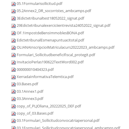
05.1Formularisollicitud.pdf
05.2Annex2_DR_socorristes_ambcamps.pdf
3Edictetribunaltest18052022_signat.pdf
29Edictetribunalexerciciientrevista24052022_signat.pdf
OF.1ImpostdeBensImmoblesBONA.pdf
EdictetribunalEsmenapuntuacitotal.pdf
OLIANAInscripcioiMatriculacurs20222023_ambcamps.pdf
Formulari_Sollicitudbeneficifiscal_protegit.pdf
InvitacioPerlas190622TextWord002.pdf
000000010404323.pdf
XerradaInformativaTelemtica.pdf
03.Bases.pdf
03.1Annex1.pdf
03.3Annex3.pdf
copy_of_PLJOliana_20222025_DEF.pdf
copy_of_03.Bases.pdf
03.1Formulari_Sollicitudconvocatriapersonal.pdf
03.1Formulari_Sollicitudconvocatriapersonal_ambcamps.pdf