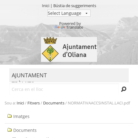
Inici
|
Bústia de suggeriments
Powered by
Translate
Ves
al
contingut.
|
Salta
MENU
a
AJUNTAMENT
la
TRÀMITS
navegació
Cerca
SEU ELECTRÒNICA
TRANSPARÈNCIA
Sou a:
Inici
/
Fitxers
/
Documents
/
NORMATIVAACCSINSTAL.LACI.pdf
Navegació
Imatges
Documents