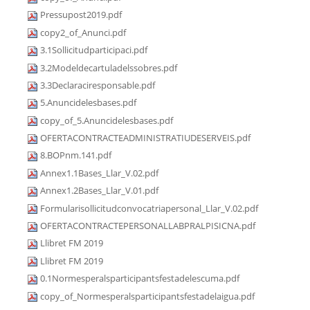
Pressupost2019.pdf
copy2_of_Anunci.pdf
3.1Sollicitudparticipaci.pdf
3.2Modeldecartuladelssobres.pdf
3.3Declaraciresponsable.pdf
5.Anuncidelesbases.pdf
copy_of_5.Anuncidelesbases.pdf
OFERTACONTRACTEADMINISTRATIUDESERVEIS.pdf
8.BOPnm.141.pdf
Annex1.1Bases_Llar_V.02.pdf
Annex1.2Bases_Llar_V.01.pdf
Formularisollicitudconvocatriapersonal_Llar_V.02.pdf
OFERTACONTRACTEPERSONALLABPRALPISICNA.pdf
Llibret FM 2019
Llibret FM 2019
0.1Normesperalsparticipantsfestadelescuma.pdf
copy_of_Normesperalsparticipantsfestadelaigua.pdf