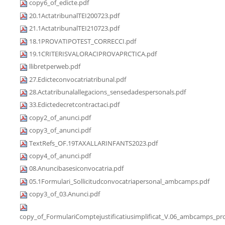
copy6_of_edicte.pdf
20.1ActatribunalTEI200723.pdf
21.1ActatribunalTEI210723.pdf
18.1PROVATIPOTEST_CORRECCI.pdf
19.1CRITERISVALORACIPROVAPRCTICA.pdf
llibretperweb.pdf
27.Edicteconvocatriatribunal.pdf
28.Actatribunalallegacions_sensedadespersonals.pdf
33.Edictedecretcontractaci.pdf
copy2_of_anunci.pdf
copy3_of_anunci.pdf
TextRefs_OF.19TAXALLARINFANTS2023.pdf
copy4_of_anunci.pdf
08.Anuncibasesiconvocatria.pdf
05.1Formulari_Sollicitudconvocatriapersonal_ambcamps.pdf
copy3_of_03.Anunci.pdf
copy_of_FormulariComptejustificatiusimplificat_V.06_ambcamps_pro