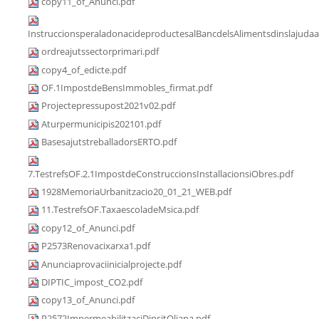
copy11_of_Anunci.pdf
InstruccionsperaladonacideproductesalBancdelsAlimentsdinslajudaa
ordreajutssectorprimari.pdf
copy4_of_edicte.pdf
OF.1ImpostdeBensImmobles_firmat.pdf
Projectepressupost2021v02.pdf
Aturpermunicipis202101.pdf
BasesajutstreballadorsERTO.pdf
7.TestrefsOF.2.1ImpostdeConstruccionsInstallacionsiObres.pdf
1928MemoriaUrbanitzacio20_01_21_WEB.pdf
11.TestrefsOF.TaxaescoladeMsica.pdf
copy12_of_Anunci.pdf
P2573Renovacixarxa1.pdf
Anunciaprovaciinicialprojecte.pdf
DIPTIC_impost_CO2.pdf
copy13_of_Anunci.pdf
P2572ImpermeabilitzaciDipsitOliana.pdf