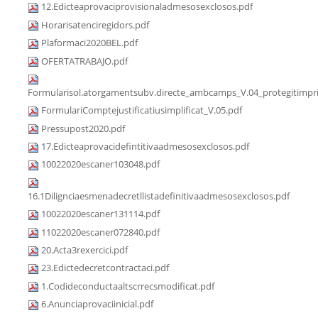
12.Edicteaprovaciprovisionaladmesosexclosos.pdf
Horarisatenciregidors.pdf
Plaformaci2020BEL.pdf
OFERTATRABAJO.pdf
Formularisol.atorgamentsubv.directe_ambcamps_V.04_protegitimpri
FormulariComptejustificatiusimplificat_V.05.pdf
Pressupost2020.pdf
17.Edicteaprovacidefintitivaadmesosexclosos.pdf
10022020escaner103048.pdf
16.1Dilignciaesmenadecretllistadefinitivaadmesosexclosos.pdf
10022020escaner131114.pdf
11022020escaner072840.pdf
20.Acta3rexercici.pdf
23.Edictedecretcontractaci.pdf
1.Codideconductaaltscrrecsmodificat.pdf
6.Anunciaprovaciinicial.pdf