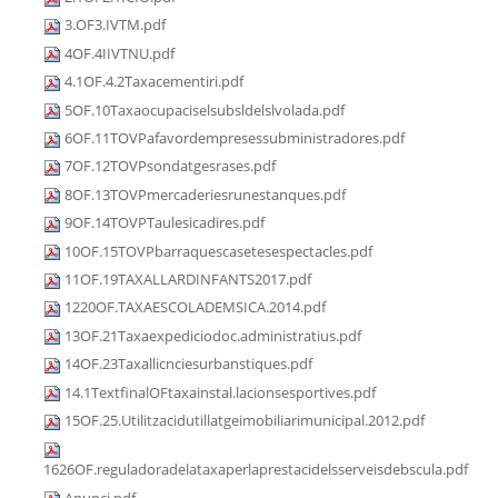
3.OF3.IVTM.pdf
4OF.4IIVTNU.pdf
4.1OF.4.2Taxacementiri.pdf
5OF.10Taxaocupaciselsubsldelslvolada.pdf
6OF.11TOVPafavordempresessubministradores.pdf
7OF.12TOVPsondatgesrases.pdf
8OF.13TOVPmercaderiesrunestanques.pdf
9OF.14TOVPTaulesicadires.pdf
10OF.15TOVPbarraquescasetesespectacles.pdf
11OF.19TAXALLARDINFANTS2017.pdf
1220OF.TAXAESCOLADEMSICA.2014.pdf
13OF.21Taxaexpediciodoc.administratius.pdf
14OF.23Taxallicnciesurbanstiques.pdf
14.1TextfinalOFtaxainstal.lacionsesportives.pdf
15OF.25.Utilitzacidutillatgeimobiliarimunicipal.2012.pdf
1626OF.reguladoradelataxaperlaprestacidelsserveisdebscula.pdf
Anunci.pdf