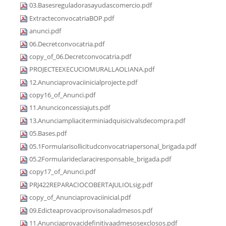
03.Basesreguladorasayudascomercio.pdf
ExtracteconvocatriaBOP.pdf
anunci.pdf
06.Decretconvocatria.pdf
copy_of_06.Decretconvocatria.pdf
PROJECTEEXECUCIOMURALLAOLIANA.pdf
12.Anunciaprovaciinicialprojecte.pdf
copy16_of_Anunci.pdf
11.Anunciconcessiajuts.pdf
13.Anunciampliaciterminiadquisicivalsdecompra.pdf
05.Bases.pdf
05.1Formularisollicitudconvocatriapersonal_brigada.pdf
05.2Formularideclaraciresponsable_brigada.pdf
copy17_of_Anunci.pdf
PRJ422REPARACIOCOBERTAJULIOLsig.pdf
copy_of_Anunciaprovaciinicial.pdf
09.Edicteaprovaciprovisonaladmesos.pdf
11.Anunciaprovacidefinitivaadmesosexclosos.pdf