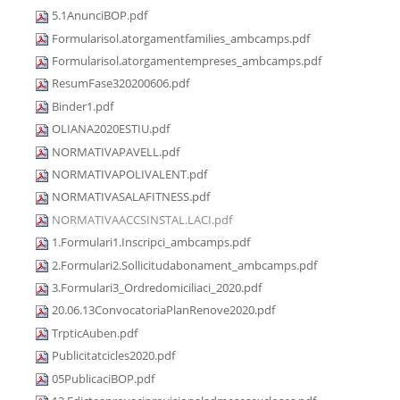
5.1AnunciBOP.pdf
Formularisol.atorgamentfamilies_ambcamps.pdf
Formularisol.atorgamentempreses_ambcamps.pdf
ResumFase320200606.pdf
Binder1.pdf
OLIANA2020ESTIU.pdf
NORMATIVAPAVELL.pdf
NORMATIVAPOLIVALENT.pdf
NORMATIVASALAFITNESS.pdf
NORMATIVAACCSINSTAL.LACI.pdf
1.Formulari1.Inscripci_ambcamps.pdf
2.Formulari2.Sollicitudabonament_ambcamps.pdf
3.Formulari3_Ordredomiciliaci_2020.pdf
20.06.13ConvocatoriaPlanRenove2020.pdf
TrpticAuben.pdf
Publicitatcicles2020.pdf
05PublicaciBOP.pdf