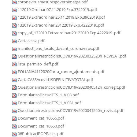
coronavirusmesuresgovernimatge.pdf
112019.Ordinari07.11.2019.Exp.3742019..pdf
122019.Extraordinari25.11.2019.Exp.3962019.pdf
132019.Extraordinari23122019.Exp.4222019..pdf
copy_of_132019.Extraordinari23122019.Exp.4222019..pdf
Cartacassa.pdf
manifest_ens_locals_davant_coronavirus.pdf
QuestionarirestriccionsCOVID19v2020032520h_REVISAT.pdf
lista_permiso_deff.pdf
EOLIANA4112020Carta_canon_ajuntaments.pdf
CartaCASSAcovid19DEFINITIVATOTAL.pdf
QuestionarirestriccionsCOVID19v2020040512h_corregit.pdf
FormularisollicitudFTS_1_V.03.pdf
FormularisollicitudFTS_1_V.031.pdf
QuestionarirestriccionsCOVID19v2020041220h_revisat.pdf
Document_cat_10656.pdf
Document_cat_10650.pdf
08PublicaciBOPBases.pdf