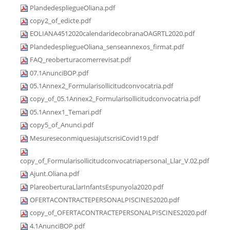
PlandedespliegueOliana.pdf
copy2_of_edicte.pdf
EOLIANA4512020calendaridecobranaOAGRTL2020.pdf
PlandedespliegueOliana_senseannexos_firmat.pdf
FAQ_reoberturacomerrevisat.pdf
07.1AnunciBOP.pdf
05.1Annex2_Formularisollicitudconvocatria.pdf
copy_of_05.1Annex2_Formularisollicitudconvocatria.pdf
05.1Annex1_Temari.pdf
copy5_of_Anunci.pdf
MesureseconmiquesiajutscrisiCovid19.pdf
copy_of_Formularisollicitudconvocatriapersonal_Llar_V.02.pdf
Ajunt.Oliana.pdf
PlareoberturaLlarInfantsEspunyola2020.pdf
OFERTACONTRACTEPERSONALPISCINES2020.pdf
copy_of_OFERTACONTRACTEPERSONALPISCINES2020.pdf
4.1AnunciBOP.pdf