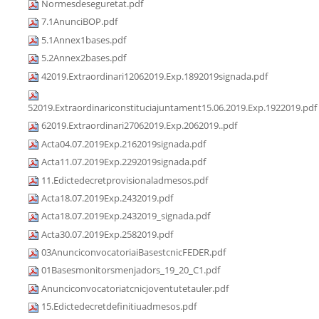
Normesdeseguretat.pdf
7.1AnunciBOP.pdf
5.1Annex1bases.pdf
5.2Annex2bases.pdf
42019.Extraordinari12062019.Exp.1892019signada.pdf
52019.Extraordinariconstituciajuntament15.06.2019.Exp.1922019.pdf
62019.Extraordinari27062019.Exp.2062019..pdf
Acta04.07.2019Exp.2162019signada.pdf
Acta11.07.2019Exp.2292019signada.pdf
11.Edictedecretprovisionaladmesos.pdf
Acta18.07.2019Exp.2432019.pdf
Acta18.07.2019Exp.2432019_signada.pdf
Acta30.07.2019Exp.2582019.pdf
03AnunciconvocatoriaiBasestcnicFEDER.pdf
01Basesmonitorsmenjadors_19_20_C1.pdf
Anunciconvocatoriatcnicjoventutetauler.pdf
15.Edictedecretdefinitiuadmesos.pdf