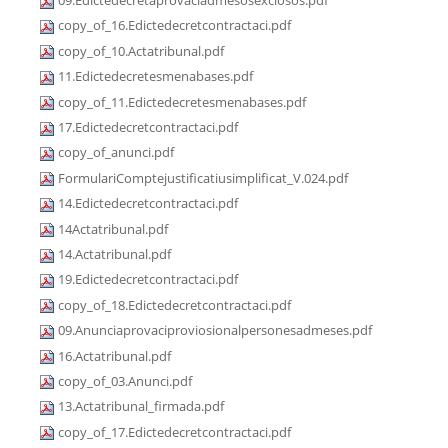
09.Edictedecretaprovaciadmesosexclosos.pdf
copy_of_16.Edictedecretcontractaci.pdf
copy_of_10.Actatribunal.pdf
11.Edictedecretesmenabases.pdf
copy_of_11.Edictedecretesmenabases.pdf
17.Edictedecretcontractaci.pdf
copy_of_anunci.pdf
FormulariComptejustificatiusimplificat_V.024.pdf
14.Edictedecretcontractaci.pdf
14Actatribunal.pdf
14.Actatribunal.pdf
19.Edictedecretcontractaci.pdf
copy_of_18.Edictedecretcontractaci.pdf
09.Anunciaprovaciproviosionalpersonesadmeses.pdf
16.Actatribunal.pdf
copy_of_03.Anunci.pdf
13.Actatribunal_firmada.pdf
copy_of_17.Edictedecretcontractaci.pdf