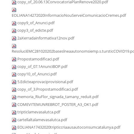
copy_of_20.06.13ConvocatoriaPlanRenove2020.pdf
EOLIANA14272020InformacioNouServeiComunicacioCremes.pdf
copy9_of_Anunci.pdf
copy3_of_edicte.pdf
2aXerradainformativa12nov.pdf
ResoluciEMC281020202baseslneaautonomsiemp.s.tursticCOVID19.p
Propostamodificaci.pdf
copy_of_07.1AnunciBOP.pdf
copy10_of_Anunci.pdf
5.Edicteaprovaciprovisional.pdf
copy_of_3.Propostamodificaci.pdf
memoria_RiuFlor_signada_tamany_reduit.pdf
COMEVITEMUNREBROT_POSTER_A3_OK1.pdf
tripticlamevasalutca.pdf
cartellaltalamevasalutca.pdf
EOLIANA17432020tripticcriaausautoconsumcatalunya.pdf