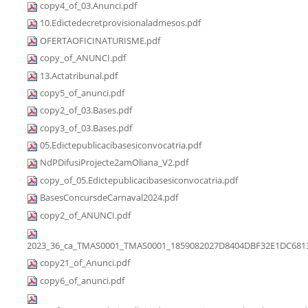
copy4_of_03.Anunci.pdf
10.Edictedecretprovisionaladmesos.pdf
OFERTAOFICINATURISME.pdf
copy_of_ANUNCI.pdf
13.Actatribunal.pdf
copy5_of_anunci.pdf
copy2_of_03.Bases.pdf
copy3_of_03.Bases.pdf
05.Edictepublicacibasesiconvocatria.pdf
NdPDifusiProjecte2amOliana_V2.pdf
copy_of_05.Edictepublicacibasesiconvocatria.pdf
BasesConcursdeCarnaval2024.pdf
copy2_of_ANUNCI.pdf
2023_36_ca_TMAS0001_TMAS0001_1859082027D8404DBF32E1DC6813
copy21_of_Anunci.pdf
copy6_of_anunci.pdf