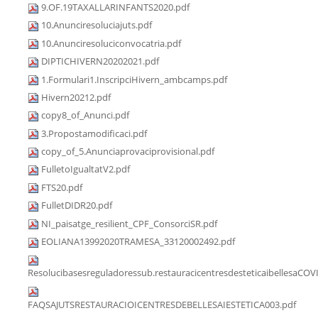
9.OF.19TAXALLARINFANTS2020.pdf
10.Anunciresoluciajuts.pdf
10.Anunciresoluciconvocatria.pdf
DIPTICHIVERN20202021.pdf
1.Formulari1.InscripciHivern_ambcamps.pdf
Hivern20212.pdf
copy8_of_Anunci.pdf
3.Propostamodificaci.pdf
copy_of_5.Anunciaprovaciprovisional.pdf
FulletoIgualtatV2.pdf
FTS20.pdf
FulletDIDR20.pdf
NI_paisatge_resilient_CPF_ConsorciSR.pdf
EOLIANA13992020TRAMESA_33120002492.pdf
Resolucibasesreguladoressub.restauracicentresdesteticaibellesaCOV
FAQSAJUTSRESTAURACIOICENTRESDEBELLESAIESTETICA003.pdf