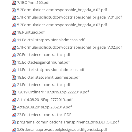
7.1BOPnm.165.pdf
5.2Formularideclaraciresponsable_brigada_V.02.pdf
5.1Formularisollicitudconvocatriapersonal_brigada_V.01.pdf
5.2Formularideclaraciresponsable_brigada_V.03.pdf
18.Puntuaci.pdf
11.Edictallistatprovisionaladmesos.pdf
5.1Formularisollicitudconvocatriapersonal_brigada_V.02.pdf
20.Edictedecretcontractaci.pdf
15.Edictedesigancitribunal.pdf
11.Edictellistatprovisionaladmesos.pdf
18.Edictelilstatdefinitiuadmesos.pdf
21.Edictedecretcontractaci.pdf
72019.Ordinari11072019.Exp.2222019.pdf
Acta14.08.2019Exp.2772019..pdf
Acta29.08.2019Exp.2862019.pdf
23.Edictedecretcontractaci.PDF
programa_comunicacions.Transpirinencs.2019.DEF.OK.pdf
5.Ordenanaaprovadapelplesignadaidiligenciada.pdf