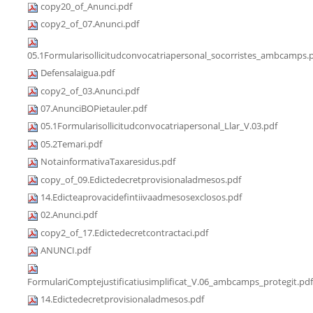
copy20_of_Anunci.pdf
copy2_of_07.Anunci.pdf
05.1Formularisollicitudconvocatriapersonal_socorristes_ambcamps.
Defensalaigua.pdf
copy2_of_03.Anunci.pdf
07.AnunciBOPietauler.pdf
05.1Formularisollicitudconvocatriapersonal_Llar_V.03.pdf
05.2Temari.pdf
NotainformativaTaxaresidus.pdf
copy_of_09.Edictedecretprovisionaladmesos.pdf
14.Edicteaprovacidefintiivaadmesosexclosos.pdf
02.Anunci.pdf
copy2_of_17.Edictedecretcontractaci.pdf
ANUNCI.pdf
FormulariComptejustificatiusimplificat_V.06_ambcamps_protegit.pdf
14.Edictedecretprovisionaladmesos.pdf