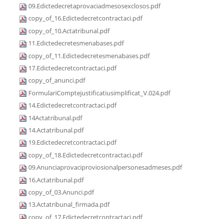
09.Edictedecretaprovaciadmesosexclosos.pdf
copy_of_16.Edictedecretcontractaci.pdf
copy_of_10.Actatribunal.pdf
11.Edictedecretesmenabases.pdf
copy_of_11.Edictedecretesmenabases.pdf
17.Edictedecretcontractaci.pdf
copy_of_anunci.pdf
FormulariComptejustificatiusimplificat_V.024.pdf
14.Edictedecretcontractaci.pdf
14Actatribunal.pdf
14.Actatribunal.pdf
19.Edictedecretcontractaci.pdf
copy_of_18.Edictedecretcontractaci.pdf
09.Anunciaprovaciproviosionalpersonesadmeses.pdf
16.Actatribunal.pdf
copy_of_03.Anunci.pdf
13.Actatribunal_firmada.pdf
copy_of_17.Edictedecretcontractaci.pdf