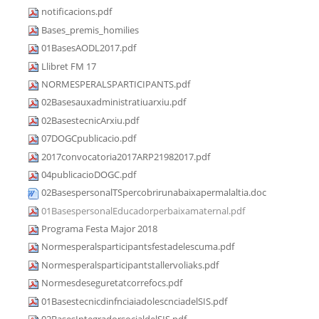
notificacions.pdf
Bases_premis_homilies
01BasesAODL2017.pdf
Llibret FM 17
NORMESPERALSPARTICIPANTS.pdf
02Basesauxadministratiuarxiu.pdf
02BasestecnicArxiu.pdf
07DOGCpublicacio.pdf
2017convocatoria2017ARP21982017.pdf
04publicacioDOGC.pdf
02BasespersonalTSpercobrirunabaixapermalaltia.doc
01BasespersonalEducadorperbaixamaternal.pdf
Programa Festa Major 2018
Normesperalsparticipantsfestadelescuma.pdf
Normesperalsparticipantstallervoliaks.pdf
Normesdeseguretatcorrefocs.pdf
01BasestecnicdinfnciaiadolescnciadelSIS.pdf