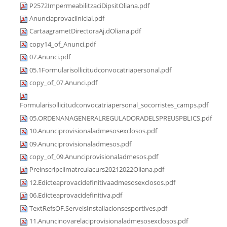
P2572ImpermeabilitzaciDipsitOliana.pdf
Anunciaprovaciinicial.pdf
CartaagrametDirectoraAj.dOliana.pdf
copy14_of_Anunci.pdf
07.Anunci.pdf
05.1Formularisollicitudconvocatriapersonal.pdf
copy_of_07.Anunci.pdf
Formularisollicitudconvocatriapersonal_socorristes_camps.pdf
05.ORDENANAGENERALREGULADORADELSPREUSPBLICS.pdf
10.Anunciprovisionaladmesosexclosos.pdf
09.Anunciprovisionaladmesos.pdf
copy_of_09.Anunciprovisionaladmesos.pdf
Preinscripciimatrculacurs20212022Oliana.pdf
12.Edicteaprovacidefinitivaadmesosexclosos.pdf
06.Edicteaprovacidefinitiva.pdf
TextRefsOF.ServeisInstallacionsesportives.pdf
11.Anuncinovarelaciprovisionaladmesosexclosos.pdf