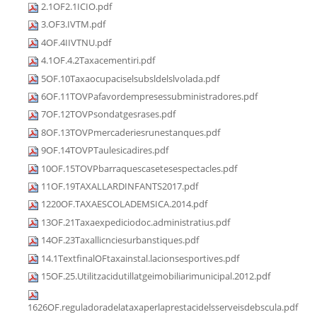
2.1OF2.1ICIO.pdf
3.OF3.IVTM.pdf
4OF.4IIVTNU.pdf
4.1OF.4.2Taxacementiri.pdf
5OF.10Taxaocupaciselsubsldelslvolada.pdf
6OF.11TOVPafavordempresessubministradores.pdf
7OF.12TOVPsondatgesrases.pdf
8OF.13TOVPmercaderiesrunestanques.pdf
9OF.14TOVPTaulesicadires.pdf
10OF.15TOVPbarraquescasetesespectacles.pdf
11OF.19TAXALLARDINFANTS2017.pdf
1220OF.TAXAESCOLADEMSICA.2014.pdf
13OF.21Taxaexpediciodoc.administratius.pdf
14OF.23Taxallicnciesurbanstiques.pdf
14.1TextfinalOFtaxainstal.lacionsesportives.pdf
15OF.25.Utilitzacidutillatgeimobiliarimunicipal.2012.pdf
1626OF.reguladoradelataxaperlaprestacidelsserveisdebscula.pdf