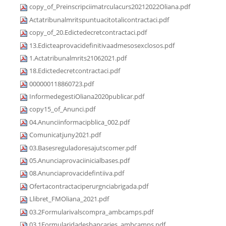
copy_of_Preinscripciimatrculacurs20212022Oliana.pdf
Actatribunalmritspuntuacitotalicontractaci.pdf
copy_of_20.Edictedecretcontractaci.pdf
13.Edicteaprovacidefinitivaadmesosexclosos.pdf
1.Actatribunalmrits21062021.pdf
18.Edictedecretcontractaci.pdf
000000118860723.pdf
InformedegestiOliana2020publicar.pdf
copy15_of_Anunci.pdf
04.Anunciinformacipblica_002.pdf
Comunicatjuny2021.pdf
03.Basesreguladoresajutscomer.pdf
05.Anunciaprovaciinicialbases.pdf
08.Anunciaprovacidefintiiva.pdf
Ofertacontractaciperurgnciabrigada.pdf
Llibret_FMOliana_2021.pdf
03.2Formularivalscompra_ambcamps.pdf
03.1Formularidadesbancaries_ambcamps.pdf