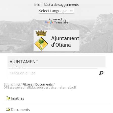
Inici
|
Bústia de suggeriments
Powered by
Translate
Ves
al
contingut.
|
Salta
MENU
a
AJUNTAMENT
la
TRÀMITS
navegació
Cerca
SEU ELECTRÒNICA
TRANSPARÈNCIA
Sou a:
Inici
/
Fitxers
/
Documents
/
01BasespersonalEducadorperbaixamaternal.pdf
Navegació
Imatges
Documents