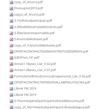
copy_of_Anunci.pdf
Pressupost2019.pdf
copy2_of_Anunci.pdf
3.1Sollicitudparticipaci.pdf
3.2Modeldecartuladelssobres.pdf
3.3Declaraciresponsable.pdf
5.Anuncidelesbases.pdf
copy_of_5.Anuncidelesbases.pdf
OFERTACONTRACTEADMINISTRATIUDESERVEIS.pdf
8.BOPnm.141.pdf
Annex1.1Bases_Llar_V.02.pdf
Annex1.2Bases_Llar_V.01.pdf
Formularisollicitudconvocatriapersonal_Llar_V.02.pdf
OFERTACONTRACTEPERSONALLABPRALPISICNA.pdf
Llibret FM 2019
Llibret FM 2019
0.1Normesperalsparticipantsfestadelescuma.pdf
copy_of_Normesperalsparticipantsfestadelaigua.pdf