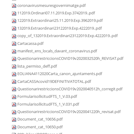
coronavirusmesuresgovernimatge.pdf
112019.Ordinari07.11.2019.Exp.3742019..pdf
122019.Extraordinari25.11.2019.Exp.3962019.pdf
132019.Extraordinari23122019.Exp.4222019..pdf
copy_of_132019.Extraordinari23122019.Exp.4222019..pdf
Cartacassa.pdf
manifest_ens_locals_davant_coronavirus.pdf
QuestionarirestriccionsCOVID19v2020032520h_REVISAT.pdf
lista_permiso_deff.pdf
EOLIANA4112020Carta_canon_ajuntaments.pdf
CartaCASSAcovid19DEFINITIVATOTAL.pdf
QuestionarirestriccionsCOVID19v2020040512h_corregit.pdf
FormularisollicitudFTS_1_V.03.pdf
FormularisollicitudFTS_1_V.031.pdf
QuestionarirestriccionsCOVID19v2020041220h_revisat.pdf
Document_cat_10656.pdf
Document_cat_10650.pdf