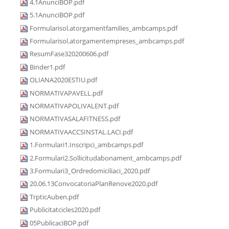
4.1AnunciBOP.pdf
5.1AnunciBOP.pdf
Formularisol.atorgamentfamilies_ambcamps.pdf
Formularisol.atorgamentempreses_ambcamps.pdf
ResumFase320200606.pdf
Binder1.pdf
OLIANA2020ESTIU.pdf
NORMATIVAPAVELL.pdf
NORMATIVAPOLIVALENT.pdf
NORMATIVASALAFITNESS.pdf
NORMATIVAACCSINSTAL.LACI.pdf
1.Formulari1.Inscripci_ambcamps.pdf
2.Formulari2.Sollicitudabonament_ambcamps.pdf
3.Formulari3_Ordredomiciliaci_2020.pdf
20.06.13ConvocatoriaPlanRenove2020.pdf
TrpticAuben.pdf
Publicitatcicles2020.pdf
05PublicaciBOP.pdf