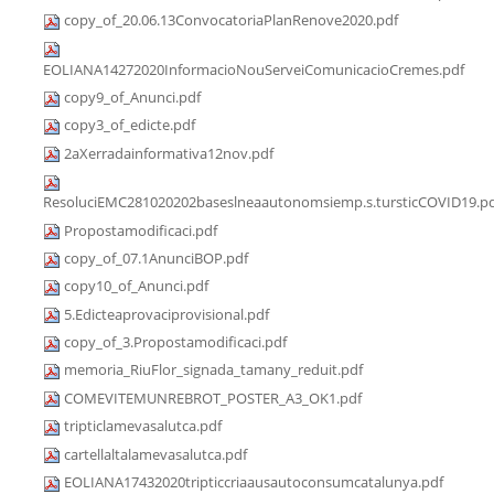
copy_of_20.06.13ConvocatoriaPlanRenove2020.pdf
EOLIANA14272020InformacioNouServeiComunicacioCremes.pdf
copy9_of_Anunci.pdf
copy3_of_edicte.pdf
2aXerradainformativa12nov.pdf
ResoluciEMC281020202baseslneaautonomsiemp.s.tursticCOVID19.p
Propostamodificaci.pdf
copy_of_07.1AnunciBOP.pdf
copy10_of_Anunci.pdf
5.Edicteaprovaciprovisional.pdf
copy_of_3.Propostamodificaci.pdf
memoria_RiuFlor_signada_tamany_reduit.pdf
COMEVITEMUNREBROT_POSTER_A3_OK1.pdf
tripticlamevasalutca.pdf
cartellaltalamevasalutca.pdf
EOLIANA17432020tripticcriaausautoconsumcatalunya.pdf