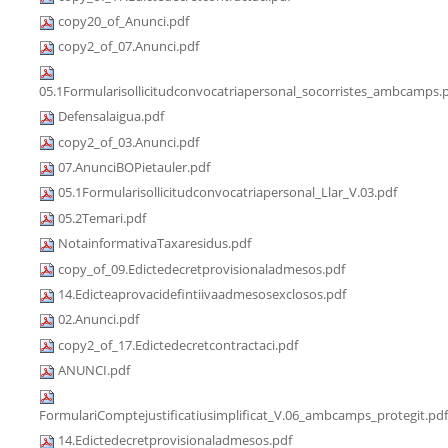
copy20_of_Anunci.pdf
copy2_of_07.Anunci.pdf
05.1Formularisollicitudconvocatriapersonal_socorristes_ambcamps.
Defensalaigua.pdf
copy2_of_03.Anunci.pdf
07.AnunciBOPietauler.pdf
05.1Formularisollicitudconvocatriapersonal_Llar_V.03.pdf
05.2Temari.pdf
NotainformativaTaxaresidus.pdf
copy_of_09.Edictedecretprovisionaladmesos.pdf
14.Edicteaprovacidefintiivaadmesosexclosos.pdf
02.Anunci.pdf
copy2_of_17.Edictedecretcontractaci.pdf
ANUNCI.pdf
FormulariComptejustificatiusimplificat_V.06_ambcamps_protegit.pdf
14.Edictedecretprovisionaladmesos.pdf