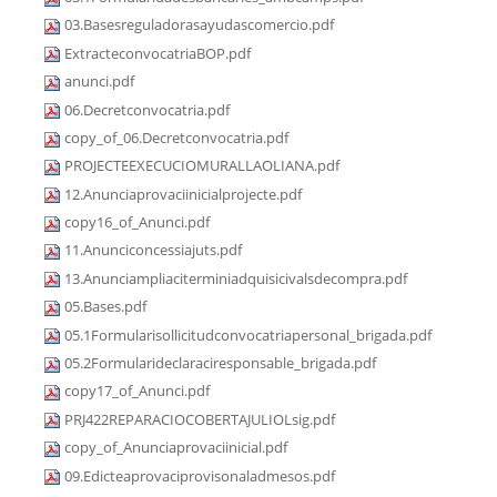
03.Basesreguladorasayudascomercio.pdf
ExtracteconvocatriaBOP.pdf
anunci.pdf
06.Decretconvocatria.pdf
copy_of_06.Decretconvocatria.pdf
PROJECTEEXECUCIOMURALLAOLIANA.pdf
12.Anunciaprovaciinicialprojecte.pdf
copy16_of_Anunci.pdf
11.Anunciconcessiajuts.pdf
13.Anunciampliaciterminiadquisicivalsdecompra.pdf
05.Bases.pdf
05.1Formularisollicitudconvocatriapersonal_brigada.pdf
05.2Formularideclaraciresponsable_brigada.pdf
copy17_of_Anunci.pdf
PRJ422REPARACIOCOBERTAJULIOLsig.pdf
copy_of_Anunciaprovaciinicial.pdf
09.Edicteaprovaciprovisonaladmesos.pdf