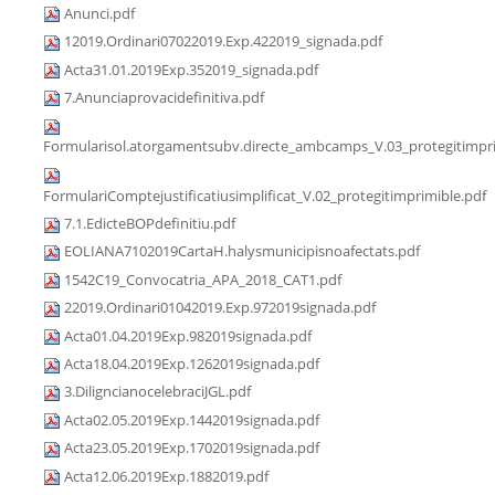
Anunci.pdf
12019.Ordinari07022019.Exp.422019_signada.pdf
Acta31.01.2019Exp.352019_signada.pdf
7.Anunciaprovacidefinitiva.pdf
Formularisol.atorgamentsubv.directe_ambcamps_V.03_protegitimpri
FormulariComptejustificatiusimplificat_V.02_protegitimprimible.pdf
7.1.EdicteBOPdefinitiu.pdf
EOLIANA7102019CartaH.halysmunicipisnoafectats.pdf
1542C19_Convocatria_APA_2018_CAT1.pdf
22019.Ordinari01042019.Exp.972019signada.pdf
Acta01.04.2019Exp.982019signada.pdf
Acta18.04.2019Exp.1262019signada.pdf
3.DiligncianocelebraciJGL.pdf
Acta02.05.2019Exp.1442019signada.pdf
Acta23.05.2019Exp.1702019signada.pdf
Acta12.06.2019Exp.1882019.pdf