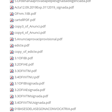
5.Ordenanaaprovadapelplesignadaidiligenciada.pdf
Acta12.09.2019Exp.3112019_signada.pdf
OFnm.1IBI.pdf
cartellPDF.pdf
copy3_of_Anunci.pdf
copy4_of_Anunci.pdf
5.Anunciaprovaciprovisional.pdf
edicte.pdf
copy_of_edicte.pdf
3.1OFIBI.pdf
3.2OFIAE.pdf
3.3OFIVTM.pdf
3.4OFIIVTNU.pdf
3.1OFIBIsignada.pdf
3.2OFIAEsignada.pdf
3.3OFIVTMsignada.pdf
3.4OFIIVTNUsignada.pdf
01BASESDELASEGONACONVOCATRIA.pdf