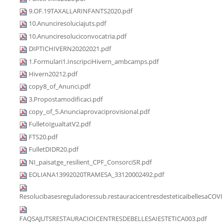
9.OF.19TAXALLARINFANTS2020.pdf
10.Anunciresoluciajuts.pdf
10.Anunciresoluciconvocatria.pdf
DIPTICHIVERN20202021.pdf
1.Formulari1.InscripciHivern_ambcamps.pdf
Hivern20212.pdf
copy8_of_Anunci.pdf
3.Propostamodificaci.pdf
copy_of_5.Anunciaprovaciprovisional.pdf
FulletoIgualtatV2.pdf
FTS20.pdf
FulletDIDR20.pdf
NI_paisatge_resilient_CPF_ConsorciSR.pdf
EOLIANA13992020TRAMESA_33120002492.pdf
Resolucibasesreguladoressub.restauracicentresdesteticaibellesaCOV
FAQSAJUTSRESTAURACIOICENTRESDEBELLESAIESTETICA003.pdf