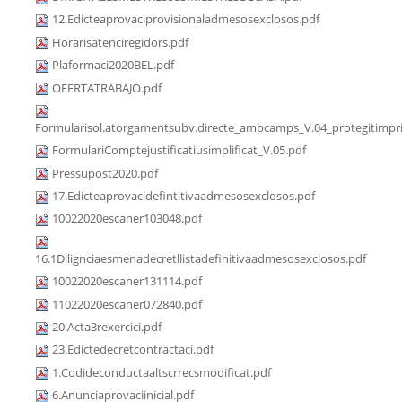
12.Edicteaprovaciprovisionaladmesosexclosos.pdf
Horarisatenciregidors.pdf
Plaformaci2020BEL.pdf
OFERTATRABAJO.pdf
Formularisol.atorgamentsubv.directe_ambcamps_V.04_protegitimpri
FormulariComptejustificatiusimplificat_V.05.pdf
Pressupost2020.pdf
17.Edicteaprovacidefintitivaadmesosexclosos.pdf
10022020escaner103048.pdf
16.1Dilignciaesmenadecretllistadefinitivaadmesosexclosos.pdf
10022020escaner131114.pdf
11022020escaner072840.pdf
20.Acta3rexercici.pdf
23.Edictedecretcontractaci.pdf
1.Codideconductaaltscrrecsmodificat.pdf
6.Anunciaprovaciinicial.pdf