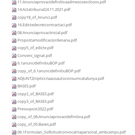
11.Anunciaprovacidefinitivaadmesosexclosos.pdf
14.Actatribunal24.11.2021.pdf
copy18_of_Anunci.pdf
16.Edictedecretcontractaci.pdf
08.Anunciaprovaciinicial.pdf
Propostamodificaciordenana.pdf
copy5_of_edicte.pdf
Conveni_signat.pdf
6.1anuncidefinitiuBOP.pdf
copy_of_6.1anuncidefinitiuBOP.pdf
ADJUNT2tripticcriaausautoconsumcatalunya.pdf
BASES.pdf
copy2_of_BASES.pdf
copy3_of_BASES.pdf
Pressupost2022.pdf
copy_of_08.Anunciaprovacidefintiiva.pdf
copy_of_05.Bases.pdf
06.1Formulari_Sollicitudconvocatriapersonal_ambcamps.pdf