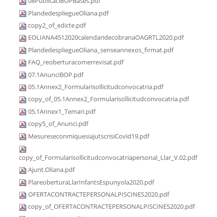
08PublicaciBOPBases.pdf
PlandedespliegueOliana.pdf
copy2_of_edicte.pdf
EOLIANA4512020calendaridecobranaOAGRTL2020.pdf
PlandedespliegueOliana_senseannexos_firmat.pdf
FAQ_reoberturacomerrevisat.pdf
07.1AnunciBOP.pdf
05.1Annex2_Formularisollicitudconvocatria.pdf
copy_of_05.1Annex2_Formularisollicitudconvocatria.pdf
05.1Annex1_Temari.pdf
copy5_of_Anunci.pdf
MesureseconmiquesiajutscrisiCovid19.pdf
copy_of_Formularisollicitudconvocatriapersonal_Llar_V.02.pdf
Ajunt.Oliana.pdf
PlareoberturaLlarInfantsEspunyola2020.pdf
OFERTACONTRACTEPERSONALPISCINES2020.pdf
copy_of_OFERTACONTRACTEPERSONALPISCINES2020.pdf