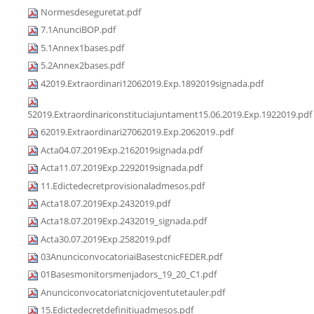
Normesdeseguretat.pdf
7.1AnunciBOP.pdf
5.1Annex1bases.pdf
5.2Annex2bases.pdf
42019.Extraordinari12062019.Exp.1892019signada.pdf
52019.Extraordinariconstituciajuntament15.06.2019.Exp.1922019.pdf
62019.Extraordinari27062019.Exp.2062019..pdf
Acta04.07.2019Exp.2162019signada.pdf
Acta11.07.2019Exp.2292019signada.pdf
11.Edictedecretprovisionaladmesos.pdf
Acta18.07.2019Exp.2432019.pdf
Acta18.07.2019Exp.2432019_signada.pdf
Acta30.07.2019Exp.2582019.pdf
03AnunciconvocatoriaiBasestcnicFEDER.pdf
01Basesmonitorsmenjadors_19_20_C1.pdf
Anunciconvocatoriatcnicjoventutetauler.pdf
15.Edictedecretdefinitiuadmesos.pdf