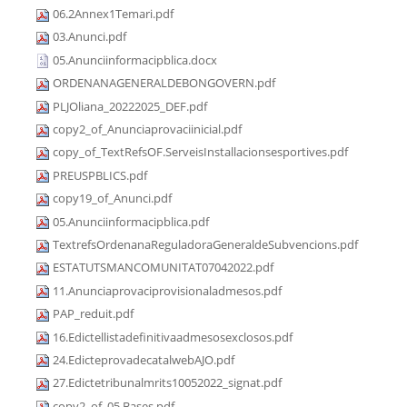
06.2Annex1Temari.pdf
03.Anunci.pdf
05.Anunciinformacipblica.docx
ORDENANAGENERALDEBONGOVERN.pdf
PLJOliana_20222025_DEF.pdf
copy2_of_Anunciaprovaciinicial.pdf
copy_of_TextRefsOF.ServeisInstallacionsesportives.pdf
PREUSPBLICS.pdf
copy19_of_Anunci.pdf
05.Anunciinformacipblica.pdf
TextrefsOrdenanaReguladoraGeneraldeSubvencions.pdf
ESTATUTSMANCOMUNITAT07042022.pdf
11.Anunciaprovaciprovisionaladmesos.pdf
PAP_reduit.pdf
16.Edictellistadefinitivaadmesosexclosos.pdf
24.EdicteprovadecatalwebAJO.pdf
27.Edictetribunalmrits10052022_signat.pdf
copy2_of_05.Bases.pdf