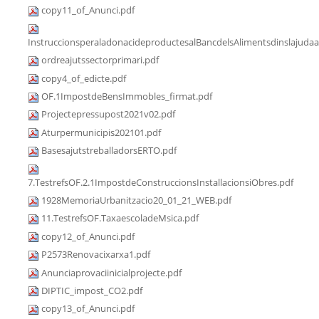
copy11_of_Anunci.pdf
InstruccionsperaladonacideproductesalBancdelsAlimentsdinslajudaa
ordreajutssectorprimari.pdf
copy4_of_edicte.pdf
OF.1ImpostdeBensImmobles_firmat.pdf
Projectepressupost2021v02.pdf
Aturpermunicipis202101.pdf
BasesajutstreballadorsERTO.pdf
7.TestrefsOF.2.1ImpostdeConstruccionsInstallacionsiObres.pdf
1928MemoriaUrbanitzacio20_01_21_WEB.pdf
11.TestrefsOF.TaxaescoladeMsica.pdf
copy12_of_Anunci.pdf
P2573Renovacixarxa1.pdf
Anunciaprovaciinicialprojecte.pdf
DIPTIC_impost_CO2.pdf
copy13_of_Anunci.pdf