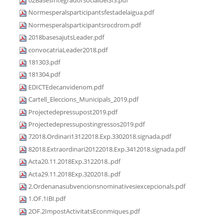
02BasesIntegradorsocialdelSIS.pdf
Normesperalsparticipantsfestadelaigua.pdf
Normesperalsparticipantsrocdrom.pdf
2018basesajutsLeader.pdf
convocatriaLeader2018.pdf
181303.pdf
181304.pdf
EDICTEdecanvidenom.pdf
Cartell_Eleccions_Municipals_2019.pdf
Projectedepressupost2019.pdf
Projectedepressupostingressos2019.pdf
72018.Ordinari13122018.Exp.3302018.signada.pdf
82018.Extraordinari20122018.Exp.3412018.signada.pdf
Acta20.11.2018Exp.3122018..pdf
Acta29.11.2018Exp.3202018..pdf
2.Ordenanasubvencionsnominativesiexcepcionals.pdf
1.OF.1IBI.pdf
2OF.2ImpostActivitatsEconmiques.pdf