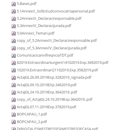
5.Bases.pdf
5.1AnnexII_Sollicitudconvocatriapersonal.pdf
5.2AnnexIII_Declaraciresponsable.pdf
5.3AnnexIV_Declaracijurada.pdf
5.0AnnexI_Temari.pdf
copy_of_5.2AnnexIII_Declaraciresponsable.pdf
copy_of_5.3AnnexIV_Declaracijurada.pdf
ComunicacicanvifreqnciaTDT.pdf
82019.Extraordinariiurgent14102019.Exp.3492019.pdf
102019.Extraordinari21102019.Exp.3582019.pdf
ActaJGL26.09.2019Exp.3282019_signada.pdf
ActaJGL09.10.2019EXp.3462019.pdf
ActaJGL24.10.2019Exp.3642019..pdf
copy_of_ActaJGL24.10.2019Exp.3642019..pdf
ActaJGL07.11.2019Exp.3782019.pdf
BOPCAPAU_1.pdf
BOPCAPAU_2.pdf
DIRIGITALESMESTRESSESIMESTRESDECASA.pdf