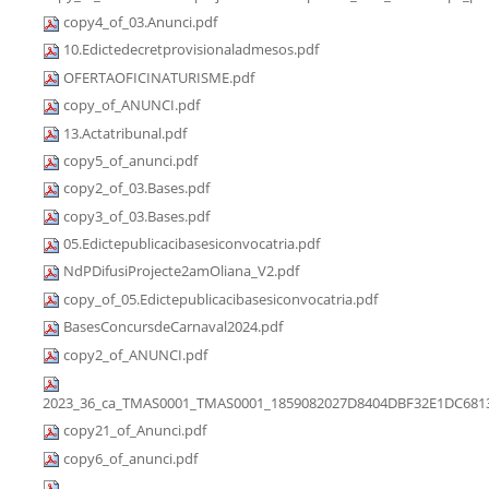
copy4_of_03.Anunci.pdf
10.Edictedecretprovisionaladmesos.pdf
OFERTAOFICINATURISME.pdf
copy_of_ANUNCI.pdf
13.Actatribunal.pdf
copy5_of_anunci.pdf
copy2_of_03.Bases.pdf
copy3_of_03.Bases.pdf
05.Edictepublicacibasesiconvocatria.pdf
NdPDifusiProjecte2amOliana_V2.pdf
copy_of_05.Edictepublicacibasesiconvocatria.pdf
BasesConcursdeCarnaval2024.pdf
copy2_of_ANUNCI.pdf
2023_36_ca_TMAS0001_TMAS0001_1859082027D8404DBF32E1DC6813
copy21_of_Anunci.pdf
copy6_of_anunci.pdf