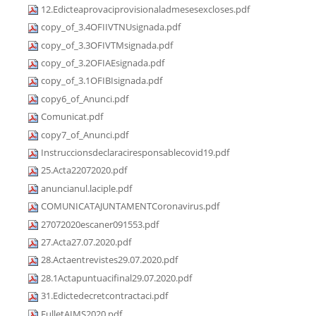
12.Edicteaprovaciprovisionaladmesesexcloses.pdf
copy_of_3.4OFIIVTNUsignada.pdf
copy_of_3.3OFIVTMsignada.pdf
copy_of_3.2OFIAEsignada.pdf
copy_of_3.1OFIBIsignada.pdf
copy6_of_Anunci.pdf
Comunicat.pdf
copy7_of_Anunci.pdf
Instruccionsdeclaraciresponsablecovid19.pdf
25.Acta22072020.pdf
anuncianul.laciple.pdf
COMUNICATAJUNTAMENTCoronavirus.pdf
27072020escaner091553.pdf
27.Acta27.07.2020.pdf
28.Actaentrevistes29.07.2020.pdf
28.1Actapuntuacifinal29.07.2020.pdf
31.Edictedecretcontractaci.pdf
FulletAIMS2020.pdf