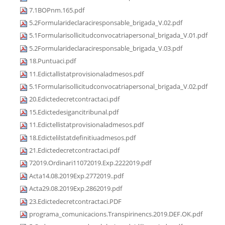
7.1BOPnm.165.pdf
5.2Formularideclaraciresponsable_brigada_V.02.pdf
5.1Formularisollicitudconvocatriapersonal_brigada_V.01.pdf
5.2Formularideclaraciresponsable_brigada_V.03.pdf
18.Puntuaci.pdf
11.Edictallistatprovisionaladmesos.pdf
5.1Formularisollicitudconvocatriapersonal_brigada_V.02.pdf
20.Edictedecretcontractaci.pdf
15.Edictedesigancitribunal.pdf
11.Edictellistatprovisionaladmesos.pdf
18.Edictelilstatdefinitiuadmesos.pdf
21.Edictedecretcontractaci.pdf
72019.Ordinari11072019.Exp.2222019.pdf
Acta14.08.2019Exp.2772019..pdf
Acta29.08.2019Exp.2862019.pdf
23.Edictedecretcontractaci.PDF
programa_comunicacions.Transpirinencs.2019.DEF.OK.pdf