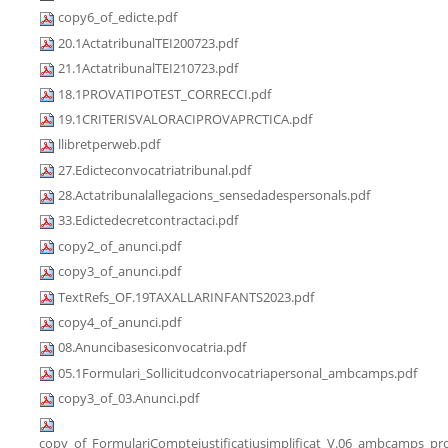
copy6_of_edicte.pdf
20.1ActatribunalTEI200723.pdf
21.1ActatribunalTEI210723.pdf
18.1PROVATIPOTEST_CORRECCI.pdf
19.1CRITERISVALORACIPROVAPRCTICA.pdf
llibretperweb.pdf
27.Edicteconvocatriatribunal.pdf
28.Actatribunalallegacions_sensedadespersonals.pdf
33.Edictedecretcontractaci.pdf
copy2_of_anunci.pdf
copy3_of_anunci.pdf
TextRefs_OF.19TAXALLARINFANTS2023.pdf
copy4_of_anunci.pdf
08.Anuncibasesiconvocatria.pdf
05.1Formulari_Sollicitudconvocatriapersonal_ambcamps.pdf
copy3_of_03.Anunci.pdf
copy_of_FormulariComptejustificatiusimplificat_V.06_ambcamps_pro