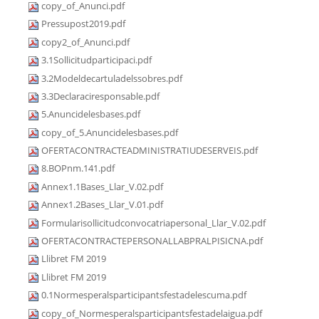
copy_of_Anunci.pdf
Pressupost2019.pdf
copy2_of_Anunci.pdf
3.1Sollicitudparticipaci.pdf
3.2Modeldecartuladelssobres.pdf
3.3Declaraciresponsable.pdf
5.Anuncidelesbases.pdf
copy_of_5.Anuncidelesbases.pdf
OFERTACONTRACTEADMINISTRATIUDESERVEIS.pdf
8.BOPnm.141.pdf
Annex1.1Bases_Llar_V.02.pdf
Annex1.2Bases_Llar_V.01.pdf
Formularisollicitudconvocatriapersonal_Llar_V.02.pdf
OFERTACONTRACTEPERSONALLABPRALPISICNA.pdf
Llibret FM 2019
Llibret FM 2019
0.1Normesperalsparticipantsfestadelescuma.pdf
copy_of_Normesperalsparticipantsfestadelaigua.pdf