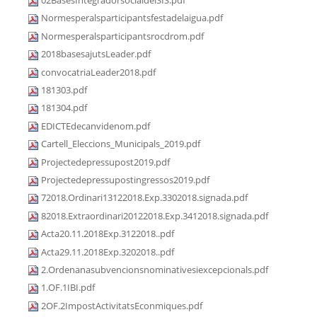
02BasesIntegradorsocialdelSIS.pdf
Normesperalsparticipantsfestadelaigua.pdf
Normesperalsparticipantsrocdrom.pdf
2018basesajutsLeader.pdf
convocatriaLeader2018.pdf
181303.pdf
181304.pdf
EDICTEdecanvidenom.pdf
Cartell_Eleccions_Municipals_2019.pdf
Projectedepressupost2019.pdf
Projectedepressupostingressos2019.pdf
72018.Ordinari13122018.Exp.3302018.signada.pdf
82018.Extraordinari20122018.Exp.3412018.signada.pdf
Acta20.11.2018Exp.3122018..pdf
Acta29.11.2018Exp.3202018..pdf
2.Ordenanasubvencionsnominativesiexcepcionals.pdf
1.OF.1IBI.pdf
2OF.2ImpostActivitatsEconmiques.pdf