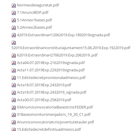
Normesdeseguretat.pdf
7.1AnunciBOP.pdf
5.1Annex1bases.pdf
5.2Annex2bases.pdf
42019.Extraordinari12062019.Exp.1892019signada.pdf
52019.Extraordinariconstituciajuntament15.06.2019.Exp.1922019.pdf
62019.Extraordinari27062019.Exp.2062019..pdf
Acta04.07.2019Exp.2162019signada.pdf
Acta11.07.2019Exp.2292019signada.pdf
11.Edictedecretprovisionaladmesos.pdf
Acta18.07.2019Exp.2432019.pdf
Acta18.07.2019Exp.2432019_signada.pdf
Acta30.07.2019Exp.2582019.pdf
03AnunciconvocatoriaiBasestcnicFEDER.pdf
01Basesmonitorsmenjadors_19_20_C1.pdf
Anunciconvocatoriatcnicjoventutetauler.pdf
15.Edictedecretdefinitiuadmesos.pdf