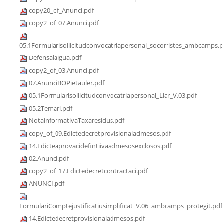
copy20_of_Anunci.pdf
copy2_of_07.Anunci.pdf
05.1Formularisollicitudconvocatriapersonal_socorristes_ambcamps.
Defensalaigua.pdf
copy2_of_03.Anunci.pdf
07.AnunciBOPietauler.pdf
05.1Formularisollicitudconvocatriapersonal_Llar_V.03.pdf
05.2Temari.pdf
NotainformativaTaxaresidus.pdf
copy_of_09.Edictedecretprovisionaladmesos.pdf
14.Edicteaprovacidefintiivaadmesosexclosos.pdf
02.Anunci.pdf
copy2_of_17.Edictedecretcontractaci.pdf
ANUNCI.pdf
FormulariComptejustificatiusimplificat_V.06_ambcamps_protegit.pdf
14.Edictedecretprovisionaladmesos.pdf