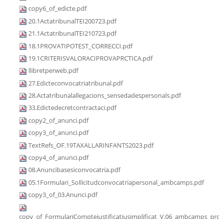
copy6_of_edicte.pdf
20.1ActatribunalTEI200723.pdf
21.1ActatribunalTEI210723.pdf
18.1PROVATIPOTEST_CORRECCI.pdf
19.1CRITERISVALORACIPROVAPRCTICA.pdf
llibretperweb.pdf
27.Edicteconvocatriatribunal.pdf
28.Actatribunalallegacions_sensedadespersonals.pdf
33.Edictedecretcontractaci.pdf
copy2_of_anunci.pdf
copy3_of_anunci.pdf
TextRefs_OF.19TAXALLARINFANTS2023.pdf
copy4_of_anunci.pdf
08.Anuncibasesiconvocatria.pdf
05.1Formulari_Sollicitudconvocatriapersonal_ambcamps.pdf
copy3_of_03.Anunci.pdf
copy_of_FormulariComptejustificatiusimplificat_V.06_ambcamps_pro