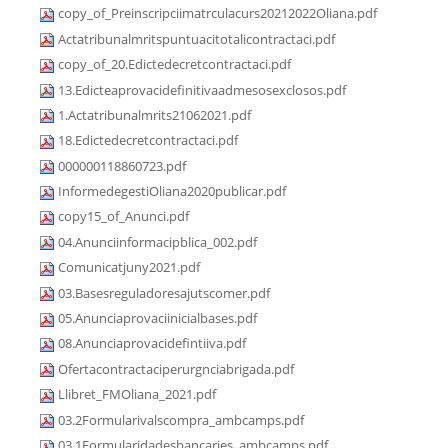
copy_of_Preinscripciimatrculacurs20212022Oliana.pdf
Actatribunalmritspuntuacitotalicontractaci.pdf
copy_of_20.Edictedecretcontractaci.pdf
13.Edicteaprovacidefinitivaadmesosexclosos.pdf
1.Actatribunalmrits21062021.pdf
18.Edictedecretcontractaci.pdf
000000118860723.pdf
InformedegestiOliana2020publicar.pdf
copy15_of_Anunci.pdf
04.Anunciinformacipblica_002.pdf
Comunicatjuny2021.pdf
03.Basesreguladoresajutscomer.pdf
05.Anunciaprovaciinicialbases.pdf
08.Anunciaprovacidefintiiva.pdf
Ofertacontractaciperurgnciabrigada.pdf
Llibret_FMOliana_2021.pdf
03.2Formularivalscompra_ambcamps.pdf
03.1Formularidadesbancaries_ambcamps.pdf