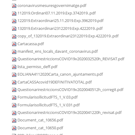
coronavirusmesuresgovernimatge.pdf
112019.Ordinari07.11.2019.Exp.3742019..pdf
122019.Extraordinari25.11.2019.Exp.3962019.pdf
132019.Extraordinari23122019.Exp.4222019..pdf
copy_of_132019.Extraordinari23122019.Exp.4222019..pdf
Cartacassa.pdf
manifest_ens_locals_davant_coronavirus.pdf
QuestionarirestriccionsCOVID19v2020032520h_REVISAT.pdf
lista_permiso_deff.pdf
EOLIANA4112020Carta_canon_ajuntaments.pdf
CartaCASSAcovid19DEFINITIVATOTAL.pdf
QuestionarirestriccionsCOVID19v2020040512h_corregit.pdf
FormularisollicitudFTS_1_V.03.pdf
FormularisollicitudFTS_1_V.031.pdf
QuestionarirestriccionsCOVID19v2020041220h_revisat.pdf
Document_cat_10656.pdf
Document_cat_10650.pdf