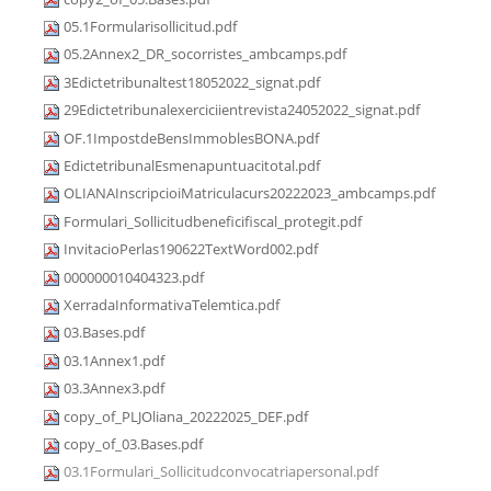
05.1Formularisollicitud.pdf
05.2Annex2_DR_socorristes_ambcamps.pdf
3Edictetribunaltest18052022_signat.pdf
29Edictetribunalexerciciientrevista24052022_signat.pdf
OF.1ImpostdeBensImmoblesBONA.pdf
EdictetribunalEsmenapuntuacitotal.pdf
OLIANAInscripcioiMatriculacurs20222023_ambcamps.pdf
Formulari_Sollicitudbeneficifiscal_protegit.pdf
InvitacioPerlas190622TextWord002.pdf
000000010404323.pdf
XerradaInformativaTelemtica.pdf
03.Bases.pdf
03.1Annex1.pdf
03.3Annex3.pdf
copy_of_PLJOliana_20222025_DEF.pdf
copy_of_03.Bases.pdf
03.1Formulari_Sollicitudconvocatriapersonal.pdf