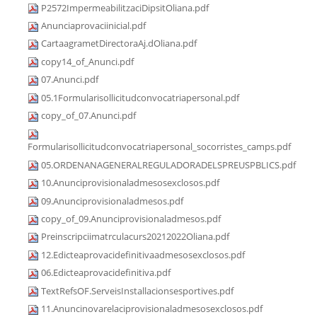
P2572ImpermeabilitzaciDipsitOliana.pdf
Anunciaprovaciinicial.pdf
CartaagrametDirectoraAj.dOliana.pdf
copy14_of_Anunci.pdf
07.Anunci.pdf
05.1Formularisollicitudconvocatriapersonal.pdf
copy_of_07.Anunci.pdf
Formularisollicitudconvocatriapersonal_socorristes_camps.pdf
05.ORDENANAGENERALREGULADORADELSPREUSPBLICS.pdf
10.Anunciprovisionaladmesosexclosos.pdf
09.Anunciprovisionaladmesos.pdf
copy_of_09.Anunciprovisionaladmesos.pdf
Preinscripciimatrculacurs20212022Oliana.pdf
12.Edicteaprovacidefinitivaadmesosexclosos.pdf
06.Edicteaprovacidefinitiva.pdf
TextRefsOF.ServeisInstallacionsesportives.pdf
11.Anuncinovarelaciprovisionaladmesosexclosos.pdf