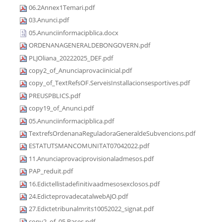
06.2Annex1Temari.pdf
03.Anunci.pdf
05.Anunciinformacipblica.docx
ORDENANAGENERALDEBONGOVERN.pdf
PLJOliana_20222025_DEF.pdf
copy2_of_Anunciaprovaciinicial.pdf
copy_of_TextRefsOF.ServeisInstallacionsesportives.pdf
PREUSPBLICS.pdf
copy19_of_Anunci.pdf
05.Anunciinformacipblica.pdf
TextrefsOrdenanaReguladoraGeneraldeSubvencions.pdf
ESTATUTSMANCOMUNITAT07042022.pdf
11.Anunciaprovaciprovisionaladmesos.pdf
PAP_reduit.pdf
16.Edictellistadefinitivaadmesosexclosos.pdf
24.EdicteprovadecatalwebAJO.pdf
27.Edictetribunalmrits10052022_signat.pdf
copy2_of_05.Bases.pdf