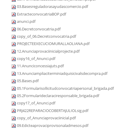
03.Basesreguladorasayudascomercio.pdf
ExtracteconvocatriaBOP.pdf
anunci.pdf
06.Decretconvocatria.pdf
copy_of_06.Decretconvocatria.pdf
PROJECTEEXECUCIOMURALLAOLIANA.pdf
12.Anunciaprovaciinicialprojecte.pdf
copy16_of_Anunci.pdf
11.Anunciconcessiajuts.pdf
13.Anunciampliaciterminiadquisicivalsdecompra.pdf
05.Bases.pdf
05.1Formularisollicitudconvocatriapersonal_brigada.pdf
05.2Formularideclaraciresponsable_brigada.pdf
copy17_of_Anunci.pdf
PRJ422REPARACIOCOBERTAJULIOLsig.pdf
copy_of_Anunciaprovaciinicial.pdf
09.Edicteaprovaciprovisonaladmesos.pdf