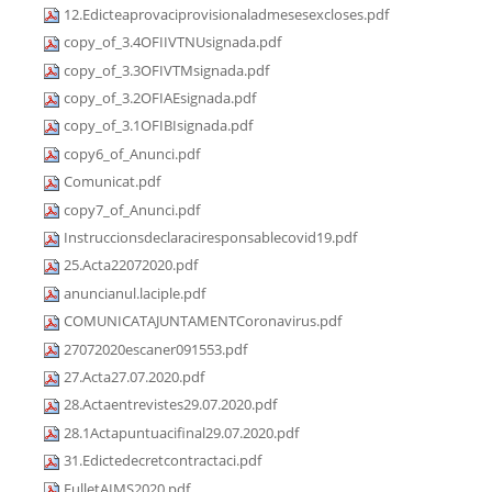
12.Edicteaprovaciprovisionaladmesesexcloses.pdf
copy_of_3.4OFIIVTNUsignada.pdf
copy_of_3.3OFIVTMsignada.pdf
copy_of_3.2OFIAEsignada.pdf
copy_of_3.1OFIBIsignada.pdf
copy6_of_Anunci.pdf
Comunicat.pdf
copy7_of_Anunci.pdf
Instruccionsdeclaraciresponsablecovid19.pdf
25.Acta22072020.pdf
anuncianul.laciple.pdf
COMUNICATAJUNTAMENTCoronavirus.pdf
27072020escaner091553.pdf
27.Acta27.07.2020.pdf
28.Actaentrevistes29.07.2020.pdf
28.1Actapuntuacifinal29.07.2020.pdf
31.Edictedecretcontractaci.pdf
FulletAIMS2020.pdf