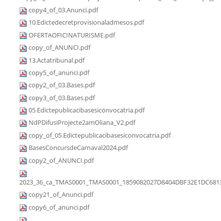
copy4_of_03.Anunci.pdf
10.Edictedecretprovisionaladmesos.pdf
OFERTAOFICINATURISME.pdf
copy_of_ANUNCI.pdf
13.Actatribunal.pdf
copy5_of_anunci.pdf
copy2_of_03.Bases.pdf
copy3_of_03.Bases.pdf
05.Edictepublicacibasesiconvocatria.pdf
NdPDifusiProjecte2amOliana_V2.pdf
copy_of_05.Edictepublicacibasesiconvocatria.pdf
BasesConcursdeCarnaval2024.pdf
copy2_of_ANUNCI.pdf
2023_36_ca_TMAS0001_TMAS0001_1859082027D8404DBF32E1DC6813
copy21_of_Anunci.pdf
copy6_of_anunci.pdf