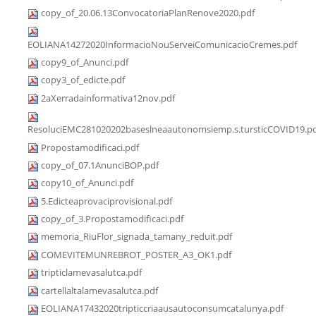
copy_of_20.06.13ConvocatoriaPlanRenove2020.pdf
EOLIANA14272020InformacioNouServeiComunicacioCremes.pdf
copy9_of_Anunci.pdf
copy3_of_edicte.pdf
2aXerradainformativa12nov.pdf
ResoluciEMC281020202baseslneaautonomsiemp.s.tursticCOVID19.p
Propostamodificaci.pdf
copy_of_07.1AnunciBOP.pdf
copy10_of_Anunci.pdf
5.Edicteaprovaciprovisional.pdf
copy_of_3.Propostamodificaci.pdf
memoria_RiuFlor_signada_tamany_reduit.pdf
COMEVITEMUNREBROT_POSTER_A3_OK1.pdf
tripticlamevasalutca.pdf
cartellaltalamevasalutca.pdf
EOLIANA17432020tripticcriaausautoconsumcatalunya.pdf