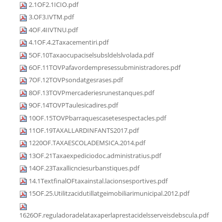
2.1OF2.1ICIO.pdf
3.OF3.IVTM.pdf
4OF.4IIVTNU.pdf
4.1OF.4.2Taxacementiri.pdf
5OF.10Taxaocupaciselsubsldelslvolada.pdf
6OF.11TOVPafavordempresessubministradores.pdf
7OF.12TOVPsondatgesrases.pdf
8OF.13TOVPmercaderiesrunestanques.pdf
9OF.14TOVPTaulesicadires.pdf
10OF.15TOVPbarraquescasetesespectacles.pdf
11OF.19TAXALLARDINFANTS2017.pdf
1220OF.TAXAESCOLADEMSICA.2014.pdf
13OF.21Taxaexpediciodoc.administratius.pdf
14OF.23Taxallicnciesurbanstiques.pdf
14.1TextfinalOFtaxainstal.lacionsesportives.pdf
15OF.25.Utilitzacidutillatgeimobiliarimunicipal.2012.pdf
1626OF.reguladoradelataxaperlaprestacidelsserveisdebscula.pdf