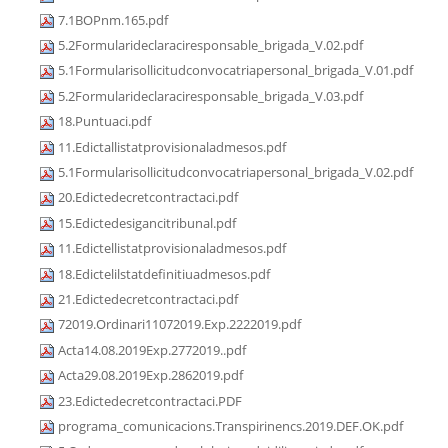
7.1BOPnm.165.pdf
5.2Formularideclaraciresponsable_brigada_V.02.pdf
5.1Formularisollicitudconvocatriapersonal_brigada_V.01.pdf
5.2Formularideclaraciresponsable_brigada_V.03.pdf
18.Puntuaci.pdf
11.Edictallistatprovisionaladmesos.pdf
5.1Formularisollicitudconvocatriapersonal_brigada_V.02.pdf
20.Edictedecretcontractaci.pdf
15.Edictedesigancitribunal.pdf
11.Edictellistatprovisionaladmesos.pdf
18.Edictelilstatdefinitiuadmesos.pdf
21.Edictedecretcontractaci.pdf
72019.Ordinari11072019.Exp.2222019.pdf
Acta14.08.2019Exp.2772019..pdf
Acta29.08.2019Exp.2862019.pdf
23.Edictedecretcontractaci.PDF
programa_comunicacions.Transpirinencs.2019.DEF.OK.pdf