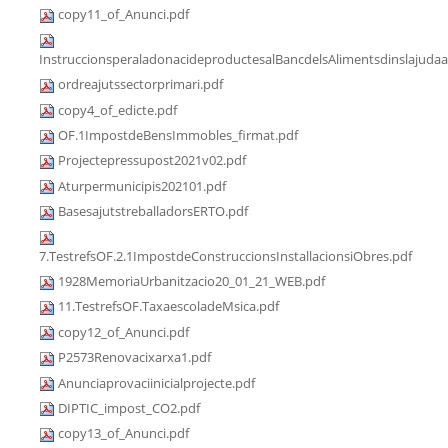
copy11_of_Anunci.pdf
InstruccionsperaladonacideproductesalBancdelsAlimentsdinslajudaa
ordreajutssectorprimari.pdf
copy4_of_edicte.pdf
OF.1ImpostdeBensImmobles_firmat.pdf
Projectepressupost2021v02.pdf
Aturpermunicipis202101.pdf
BasesajutstreballadorsERTO.pdf
7.TestrefsOF.2.1ImpostdeConstruccionsInstallacionsiObres.pdf
1928MemoriaUrbanitzacio20_01_21_WEB.pdf
11.TestrefsOF.TaxaescoladeMsica.pdf
copy12_of_Anunci.pdf
P2573Renovacixarxa1.pdf
Anunciaprovaciinicialprojecte.pdf
DIPTIC_impost_CO2.pdf
copy13_of_Anunci.pdf