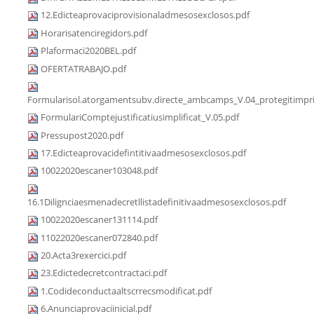
12.Edicteaprovaciprovisionaladmesosexclosos.pdf
Horarisatenciregidors.pdf
Plaformaci2020BEL.pdf
OFERTATRABAJO.pdf
Formularisol.atorgamentsubv.directe_ambcamps_V.04_protegitimpri
FormulariComptejustificatiusimplificat_V.05.pdf
Pressupost2020.pdf
17.Edicteaprovacidefintitivaadmesosexclosos.pdf
10022020escaner103048.pdf
16.1Dilignciaesmenadecretllistadefinitivaadmesosexclosos.pdf
10022020escaner131114.pdf
11022020escaner072840.pdf
20.Acta3rexercici.pdf
23.Edictedecretcontractaci.pdf
1.Codideconductaaltscrrecsmodificat.pdf
6.Anunciaprovaciinicial.pdf