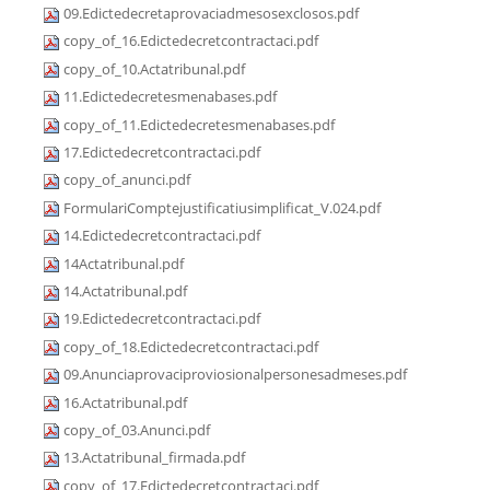
09.Edictedecretaprovaciadmesosexclosos.pdf
copy_of_16.Edictedecretcontractaci.pdf
copy_of_10.Actatribunal.pdf
11.Edictedecretesmenabases.pdf
copy_of_11.Edictedecretesmenabases.pdf
17.Edictedecretcontractaci.pdf
copy_of_anunci.pdf
FormulariComptejustificatiusimplificat_V.024.pdf
14.Edictedecretcontractaci.pdf
14Actatribunal.pdf
14.Actatribunal.pdf
19.Edictedecretcontractaci.pdf
copy_of_18.Edictedecretcontractaci.pdf
09.Anunciaprovaciproviosionalpersonesadmeses.pdf
16.Actatribunal.pdf
copy_of_03.Anunci.pdf
13.Actatribunal_firmada.pdf
copy_of_17.Edictedecretcontractaci.pdf