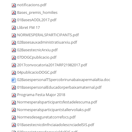
notificacions.pdf
Bases_premis_homilies
01BasesAODL2017.pdf
Llibret FM 17
NORMESPERALSPARTICIPANTS.pdf
02Basesauxadministratiuarxiu.pdf
02BasestecnicArxiu.pdf
07DOGCpublicacio.pdf
2017convocatoria2017ARP21982017.pdf
04publicacioDOGC.pdf
02BasespersonalTSpercobrirunabaixapermalaltia.doc
01BasespersonalEducadorperbaixamaternal.pdf
Programa Festa Major 2018
Normesperalsparticipantsfestadelescuma.pdf
Normesperalsparticipantstallervoliaks.pdf
Normesdeseguretatcorrefocs.pdf
01BasestecnicdinfnciaiadolescnciadelSIS.pdf