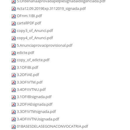
5.Ordenanaaprovadapelplesignadaidiligenciada.pdf
Acta12.09.2019Exp.3112019_signada.pdf
OFnm.1IBI.pdf
cartellPDF.pdf
copy3_of_Anunci.pdf
copy4_of_Anunci.pdf
5.Anunciaprovaciprovisional.pdf
edicte.pdf
copy_of_edicte.pdf
3.1OFIBI.pdf
3.2OFIAE.pdf
3.3OFIVTM.pdf
3.4OFIIVTNU.pdf
3.1OFIBIsignada.pdf
3.2OFIAEsignada.pdf
3.3OFIVTMsignada.pdf
3.4OFIIVTNUsignada.pdf
01BASESDELASEGONACONVOCATRIA.pdf