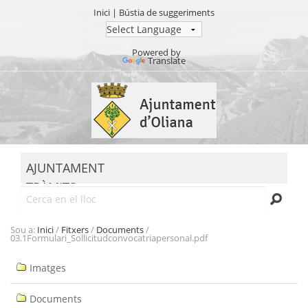
Inici
|
Bústia de suggeriments
Powered by
Translate
Ves
al
contingut.
|
Salta
MENU
a
AJUNTAMENT
la
TRÀMITS
navegació
Cerca
SEU ELECTRÒNICA
TRANSPARÈNCIA
Sou a:
Inici
/
Fitxers
/
Documents
/
03.1Formulari_Sollicitudconvocatriapersonal.pdf
Navegació
Imatges
Documents