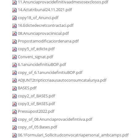
11.Anunciaprovacidefinitivaadmesosexclosos.pdf
14.Actatribunal24.11.2021.pdf
copy18_of_Anunci.pdf
16.Edictedecretcontractaci.pdf
08.Anunciaprovaciinicial.pdf
Propostamodificaciordenana.pdf
copy5_of_edicte.pdf
Conveni_signat.pdf
6.1anuncidefinitiuBOP.pdf
copy_of_6.1anuncidefinitiuBOP.pdf
ADJUNT2tripticcriaausautoconsumcatalunya.pdf
BASES.pdf
copy2_of_BASES.pdf
copy3_of_BASES.pdf
Pressupost2022.pdf
copy_of_08.Anunciaprovacidefintiiva.pdf
copy_of_05.Bases.pdf
06.1Formulari_Sollicitudconvocatriapersonal_ambcamps.pdf