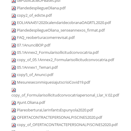
08PublicaciBOPBases.pdf
PlandedespliegueOliana.pdf
copy2_of_edicte.pdf
EOLIANA4512020calendaridecobranaOAGRTL2020.pdf
PlandedespliegueOliana_senseannexos_firmat.pdf
FAQ_reoberturacomerrevisat.pdf
07.1AnunciBOP.pdf
05.1Annex2_Formularisollicitudconvocatria.pdf
copy_of_05.1Annex2_Formularisollicitudconvocatria.pdf
05.1Annex1_Temari.pdf
copy5_of_Anunci.pdf
MesureseconmiquesiajutscrisiCovid19.pdf
copy_of_Formularisollicitudconvocatriapersonal_Llar_V.02.pdf
Ajunt.Oliana.pdf
PlareoberturaLlarInfantsEspunyola2020.pdf
OFERTACONTRACTEPERSONALPISCINES2020.pdf
copy_of_OFERTACONTRACTEPERSONALPISCINES2020.pdf