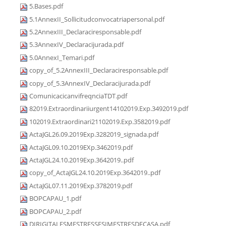
5.Bases.pdf
5.1AnnexII_Sollicitudconvocatriapersonal.pdf
5.2AnnexIII_Declaraciresponsable.pdf
5.3AnnexIV_Declaracijurada.pdf
5.0AnnexI_Temari.pdf
copy_of_5.2AnnexIII_Declaraciresponsable.pdf
copy_of_5.3AnnexIV_Declaracijurada.pdf
ComunicacicanvifreqnciaTDT.pdf
82019.Extraordinariiurgent14102019.Exp.3492019.pdf
102019.Extraordinari21102019.Exp.3582019.pdf
ActaJGL26.09.2019Exp.3282019_signada.pdf
ActaJGL09.10.2019EXp.3462019.pdf
ActaJGL24.10.2019Exp.3642019..pdf
copy_of_ActaJGL24.10.2019Exp.3642019..pdf
ActaJGL07.11.2019Exp.3782019.pdf
BOPCAPAU_1.pdf
BOPCAPAU_2.pdf
DIRIGITALESMESTRESSESIMESTRESDECASA.pdf