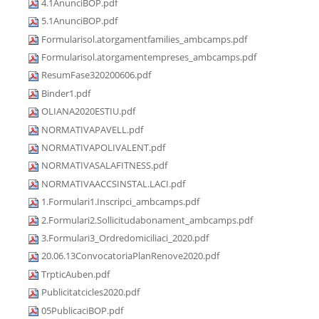
4.1AnunciBOP.pdf
5.1AnunciBOP.pdf
Formularisol.atorgamentfamilies_ambcamps.pdf
Formularisol.atorgamentempreses_ambcamps.pdf
ResumFase320200606.pdf
Binder1.pdf
OLIANA2020ESTIU.pdf
NORMATIVAPAVELL.pdf
NORMATIVAPOLIVALENT.pdf
NORMATIVASALAFITNESS.pdf
NORMATIVAACCSINSTAL.LACI.pdf
1.Formulari1.Inscripci_ambcamps.pdf
2.Formulari2.Sollicitudabonament_ambcamps.pdf
3.Formulari3_Ordredomiciliaci_2020.pdf
20.06.13ConvocatoriaPlanRenove2020.pdf
TrpticAuben.pdf
Publicitatcicles2020.pdf
05PublicaciBOP.pdf