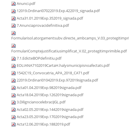
Anunci.pdf
12019.Ordinari07022019.Exp.422019_signada.pdf
Acta31.01.2019Exp.352019_signada.pdf
7.Anunciaprovacidefinitiva.pdf
Formularisol.atorgamentsubv.directe_ambcamps_V.03_protegitimpri
FormulariComptejustificatiusimplificat_V.02_protegitimprimible.pdf
7.1.EdicteBOPdefinitiu.pdf
EOLIANA7102019CartaH.halysmunicipisnoafectats.pdf
1542C19_Convocatria_APA_2018_CAT1.pdf
22019.Ordinari01042019.Exp.972019signada.pdf
Acta01.04.2019Exp.982019signada.pdf
Acta18.04.2019Exp.1262019signada.pdf
3.DiligncianocelebraciJGL.pdf
Acta02.05.2019Exp.1442019signada.pdf
Acta23.05.2019Exp.1702019signada.pdf
Acta12.06.2019Exp.1882019.pdf