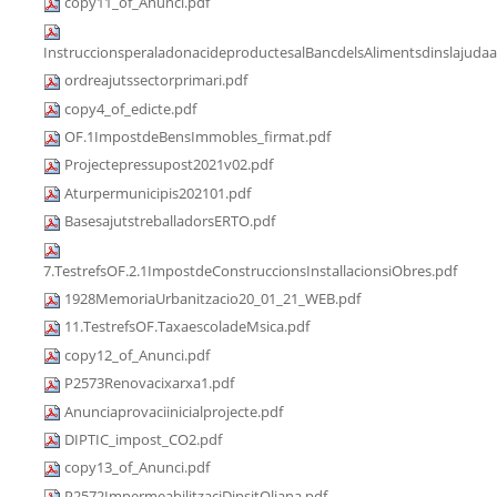
copy11_of_Anunci.pdf
InstruccionsperaladonacideproductesalBancdelsAlimentsdinslajudaa
ordreajutssectorprimari.pdf
copy4_of_edicte.pdf
OF.1ImpostdeBensImmobles_firmat.pdf
Projectepressupost2021v02.pdf
Aturpermunicipis202101.pdf
BasesajutstreballadorsERTO.pdf
7.TestrefsOF.2.1ImpostdeConstruccionsInstallacionsiObres.pdf
1928MemoriaUrbanitzacio20_01_21_WEB.pdf
11.TestrefsOF.TaxaescoladeMsica.pdf
copy12_of_Anunci.pdf
P2573Renovacixarxa1.pdf
Anunciaprovaciinicialprojecte.pdf
DIPTIC_impost_CO2.pdf
copy13_of_Anunci.pdf
P2572ImpermeabilitzaciDipsitOliana.pdf