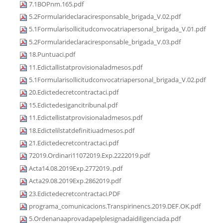
7.1BOPnm.165.pdf
5.2Formularideclaraciresponsable_brigada_V.02.pdf
5.1Formularisollicitudconvocatriapersonal_brigada_V.01.pdf
5.2Formularideclaraciresponsable_brigada_V.03.pdf
18.Puntuaci.pdf
11.Edictallistatprovisionaladmesos.pdf
5.1Formularisollicitudconvocatriapersonal_brigada_V.02.pdf
20.Edictedecretcontractaci.pdf
15.Edictedesigancitribunal.pdf
11.Edictellistatprovisionaladmesos.pdf
18.Edictelilstatdefinitiuadmesos.pdf
21.Edictedecretcontractaci.pdf
72019.Ordinari11072019.Exp.2222019.pdf
Acta14.08.2019Exp.2772019..pdf
Acta29.08.2019Exp.2862019.pdf
23.Edictedecretcontractaci.PDF
programa_comunicacions.Transpirinencs.2019.DEF.OK.pdf
5.Ordenanaaprovadapelplesignadaidiligenciada.pdf