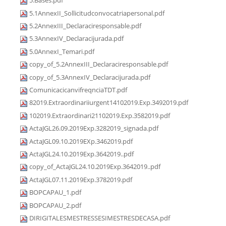
5.Bases.pdf
5.1AnnexII_Sollicitudconvocatriapersonal.pdf
5.2AnnexIII_Declaraciresponsable.pdf
5.3AnnexIV_Declaracijurada.pdf
5.0AnnexI_Temari.pdf
copy_of_5.2AnnexIII_Declaraciresponsable.pdf
copy_of_5.3AnnexIV_Declaracijurada.pdf
ComunicacicanvifreqnciaTDT.pdf
82019.Extraordinariiurgent14102019.Exp.3492019.pdf
102019.Extraordinari21102019.Exp.3582019.pdf
ActaJGL26.09.2019Exp.3282019_signada.pdf
ActaJGL09.10.2019EXp.3462019.pdf
ActaJGL24.10.2019Exp.3642019..pdf
copy_of_ActaJGL24.10.2019Exp.3642019..pdf
ActaJGL07.11.2019Exp.3782019.pdf
BOPCAPAU_1.pdf
BOPCAPAU_2.pdf
DIRIGITALESMESTRESSESIMESTRESDECASA.pdf