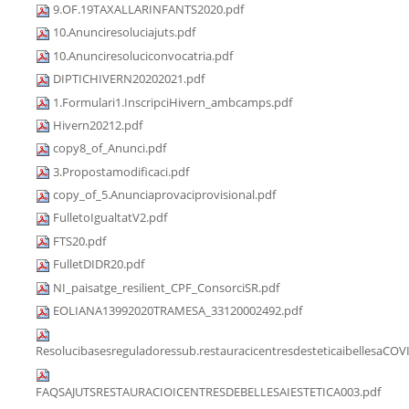
9.OF.19TAXALLARINFANTS2020.pdf
10.Anunciresoluciajuts.pdf
10.Anunciresoluciconvocatria.pdf
DIPTICHIVERN20202021.pdf
1.Formulari1.InscripciHivern_ambcamps.pdf
Hivern20212.pdf
copy8_of_Anunci.pdf
3.Propostamodificaci.pdf
copy_of_5.Anunciaprovaciprovisional.pdf
FulletoIgualtatV2.pdf
FTS20.pdf
FulletDIDR20.pdf
NI_paisatge_resilient_CPF_ConsorciSR.pdf
EOLIANA13992020TRAMESA_33120002492.pdf
Resolucibasesreguladoressub.restauracicentresdesteticaibellesaCOV
FAQSAJUTSRESTAURACIOICENTRESDEBELLESAIESTETICA003.pdf