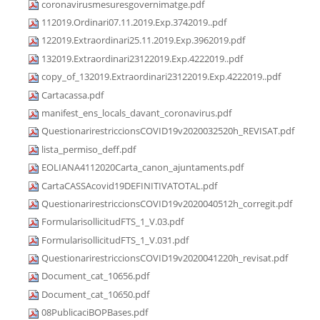
coronavirusmesuresgovernimatge.pdf
112019.Ordinari07.11.2019.Exp.3742019..pdf
122019.Extraordinari25.11.2019.Exp.3962019.pdf
132019.Extraordinari23122019.Exp.4222019..pdf
copy_of_132019.Extraordinari23122019.Exp.4222019..pdf
Cartacassa.pdf
manifest_ens_locals_davant_coronavirus.pdf
QuestionarirestriccionsCOVID19v2020032520h_REVISAT.pdf
lista_permiso_deff.pdf
EOLIANA4112020Carta_canon_ajuntaments.pdf
CartaCASSAcovid19DEFINITIVATOTAL.pdf
QuestionarirestriccionsCOVID19v2020040512h_corregit.pdf
FormularisollicitudFTS_1_V.03.pdf
FormularisollicitudFTS_1_V.031.pdf
QuestionarirestriccionsCOVID19v2020041220h_revisat.pdf
Document_cat_10656.pdf
Document_cat_10650.pdf
08PublicaciBOPBases.pdf