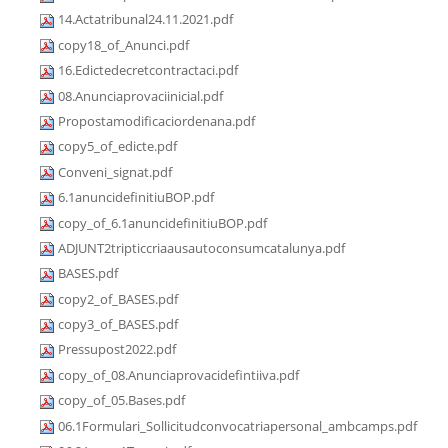
14.Actatribunal24.11.2021.pdf
copy18_of_Anunci.pdf
16.Edictedecretcontractaci.pdf
08.Anunciaprovaciinicial.pdf
Propostamodificaciordenana.pdf
copy5_of_edicte.pdf
Conveni_signat.pdf
6.1anuncidefinitiuBOP.pdf
copy_of_6.1anuncidefinitiuBOP.pdf
ADJUNT2tripticcriaausautoconsumcatalunya.pdf
BASES.pdf
copy2_of_BASES.pdf
copy3_of_BASES.pdf
Pressupost2022.pdf
copy_of_08.Anunciaprovacidefintiiva.pdf
copy_of_05.Bases.pdf
06.1Formulari_Sollicitudconvocatriapersonal_ambcamps.pdf