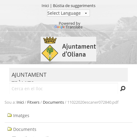
Inici
|
Bústia de suggeriments
Powered by
Translate
Ves
al
contingut.
|
Salta
MENU
a
AJUNTAMENT
la
TRÀMITS
navegació
Cerca
SEU ELECTRÒNICA
TRANSPARÈNCIA
Sou a:
Inici
/
Fitxers
/
Documents
/
11022020escaner072840.pdf
Navegació
Imatges
Documents