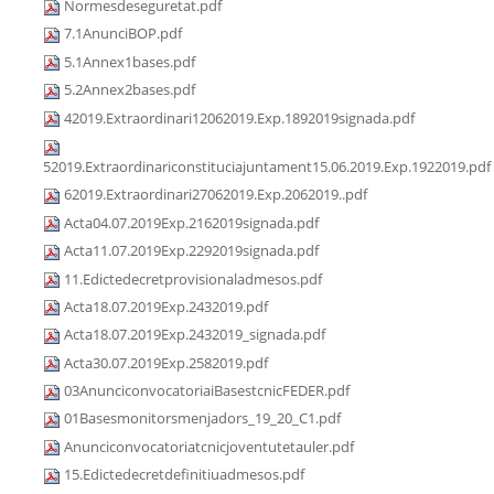
Normesdeseguretat.pdf
7.1AnunciBOP.pdf
5.1Annex1bases.pdf
5.2Annex2bases.pdf
42019.Extraordinari12062019.Exp.1892019signada.pdf
52019.Extraordinariconstituciajuntament15.06.2019.Exp.1922019.pdf
62019.Extraordinari27062019.Exp.2062019..pdf
Acta04.07.2019Exp.2162019signada.pdf
Acta11.07.2019Exp.2292019signada.pdf
11.Edictedecretprovisionaladmesos.pdf
Acta18.07.2019Exp.2432019.pdf
Acta18.07.2019Exp.2432019_signada.pdf
Acta30.07.2019Exp.2582019.pdf
03AnunciconvocatoriaiBasestcnicFEDER.pdf
01Basesmonitorsmenjadors_19_20_C1.pdf
Anunciconvocatoriatcnicjoventutetauler.pdf
15.Edictedecretdefinitiuadmesos.pdf