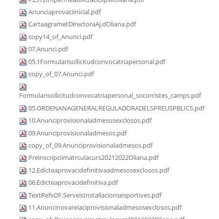
Anunciaprovaciinicial.pdf
CartaagrametDirectoraAj.dOliana.pdf
copy14_of_Anunci.pdf
07.Anunci.pdf
05.1Formularisollicitudconvocatriapersonal.pdf
copy_of_07.Anunci.pdf
Formularisollicitudconvocatriapersonal_socorristes_camps.pdf
05.ORDENANAGENERALREGULADORADELSPREUSPBLICS.pdf
10.Anunciprovisionaladmesosexclosos.pdf
09.Anunciprovisionaladmesos.pdf
copy_of_09.Anunciprovisionaladmesos.pdf
Preinscripciimatrculacurs20212022Oliana.pdf
12.Edicteaprovacidefinitivaadmesosexclosos.pdf
06.Edicteaprovacidefinitiva.pdf
TextRefsOF.ServeisInstallacionsesportives.pdf
11.Anuncinovarelaciprovisionaladmesosexclosos.pdf