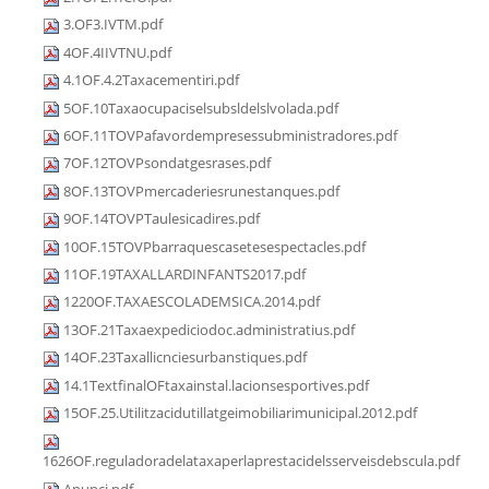
3.OF3.IVTM.pdf
4OF.4IIVTNU.pdf
4.1OF.4.2Taxacementiri.pdf
5OF.10Taxaocupaciselsubsldelslvolada.pdf
6OF.11TOVPafavordempresessubministradores.pdf
7OF.12TOVPsondatgesrases.pdf
8OF.13TOVPmercaderiesrunestanques.pdf
9OF.14TOVPTaulesicadires.pdf
10OF.15TOVPbarraquescasetesespectacles.pdf
11OF.19TAXALLARDINFANTS2017.pdf
1220OF.TAXAESCOLADEMSICA.2014.pdf
13OF.21Taxaexpediciodoc.administratius.pdf
14OF.23Taxallicnciesurbanstiques.pdf
14.1TextfinalOFtaxainstal.lacionsesportives.pdf
15OF.25.Utilitzacidutillatgeimobiliarimunicipal.2012.pdf
1626OF.reguladoradelataxaperlaprestacidelsserveisdebscula.pdf
Anunci.pdf