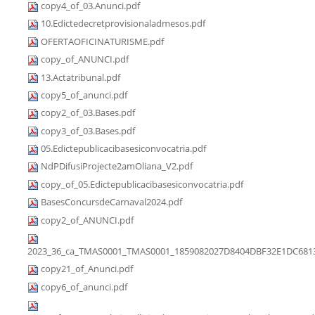
copy4_of_03.Anunci.pdf
10.Edictedecretprovisionaladmesos.pdf
OFERTAOFICINATURISME.pdf
copy_of_ANUNCI.pdf
13.Actatribunal.pdf
copy5_of_anunci.pdf
copy2_of_03.Bases.pdf
copy3_of_03.Bases.pdf
05.Edictepublicacibasesiconvocatria.pdf
NdPDifusiProjecte2amOliana_V2.pdf
copy_of_05.Edictepublicacibasesiconvocatria.pdf
BasesConcursdeCarnaval2024.pdf
copy2_of_ANUNCI.pdf
2023_36_ca_TMAS0001_TMAS0001_1859082027D8404DBF32E1DC6813
copy21_of_Anunci.pdf
copy6_of_anunci.pdf