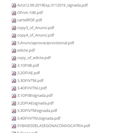
Acta12.09.2019Exp.3112019_signada.pdf
OFnm.1IBI.pdf
cartellPDF.pdf
copy3_of_Anunci.pdf
copy4_of_Anunci.pdf
5.Anunciaprovaciprovisional.pdf
edicte.pdf
copy_of_edicte.pdf
3.1OFIBI.pdf
3.2OFIAE.pdf
3.3OFIVTM.pdf
3.4OFIIVTNU.pdf
3.1OFIBIsignada.pdf
3.2OFIAEsignada.pdf
3.3OFIVTMsignada.pdf
3.4OFIIVTNUsignada.pdf
01BASESDELASEGONACONVOCATRIA.pdf