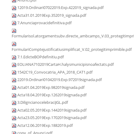
12019.Ordinari07022019.Exp.422019_signada.pdf
Acta31.01.2019Exp.352019_signada.pdf
7.Anunciaprovacidefinitiva.pdf
Formularisol.atorgamentsubv.directe_ambcamps_V.03_protegitimpri
FormulariComptejustificatiusimplificat_V.02_protegitimprimible.pdf
7.1.EdicteBOPdefinitiu.pdf
EOLIANA7102019CartaH.halysmunicipisnoafectats.pdf
1542C19_Convocatria_APA_2018_CAT1.pdf
22019.Ordinari01042019.Exp.972019signada.pdf
Acta01.04.2019Exp.982019signada.pdf
Acta18.04.2019Exp.1262019signada.pdf
3.DiligncianocelebraciJGL.pdf
Acta02.05.2019Exp.1442019signada.pdf
Acta23.05.2019Exp.1702019signada.pdf
Acta12.06.2019Exp.1882019.pdf
copy_of_Anunci.pdf