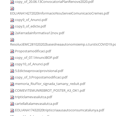
copy_of_20.06.13ConvocatoriaPlanRenove2020.pdf
EOLIANA14272020InformacioNouServeiComunicacioCremes.pdf
copy9_of_Anunci.pdf
copy3_of_edicte.pdf
2aXerradainformativa12nov.pdf
ResoluciEMC281020202baseslneaautonomsiemp.s.tursticCOVID19.p
Propostamodificaci.pdf
copy_of_07.1AnunciBOP.pdf
copy10_of_Anunci.pdf
5.Edicteaprovaciprovisional.pdf
copy_of_3.Propostamodificaci.pdf
memoria_RiuFlor_signada_tamany_reduit.pdf
COMEVITEMUNREBROT_POSTER_A3_OK1.pdf
tripticlamevasalutca.pdf
cartellaltalamevasalutca.pdf
EOLIANA17432020tripticcriaausautoconsumcatalunya.pdf