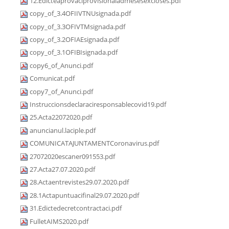
12.Edicteaprovaciprovisionaladmesesexcloses.pdf
copy_of_3.4OFIIVTNUsignada.pdf
copy_of_3.3OFIVTMsignada.pdf
copy_of_3.2OFIAEsignada.pdf
copy_of_3.1OFIBIsignada.pdf
copy6_of_Anunci.pdf
Comunicat.pdf
copy7_of_Anunci.pdf
Instruccionsdeclaraciresponsablecovid19.pdf
25.Acta22072020.pdf
anuncianul.laciple.pdf
COMUNICATAJUNTAMENTCoronavirus.pdf
27072020escaner091553.pdf
27.Acta27.07.2020.pdf
28.Actaentrevistes29.07.2020.pdf
28.1Actapuntuacifinal29.07.2020.pdf
31.Edictedecretcontractaci.pdf
FulletAIMS2020.pdf