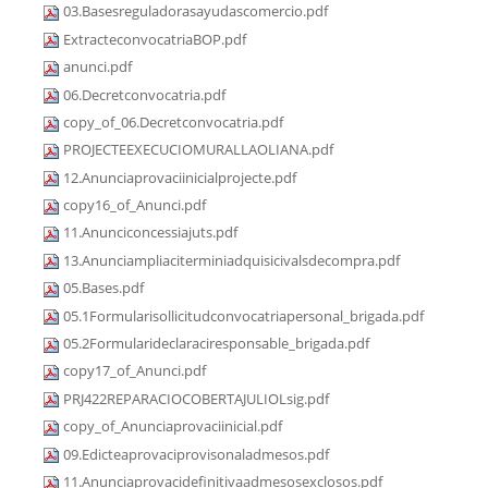
03.Basesreguladorasayudascomercio.pdf
ExtracteconvocatriaBOP.pdf
anunci.pdf
06.Decretconvocatria.pdf
copy_of_06.Decretconvocatria.pdf
PROJECTEEXECUCIOMURALLAOLIANA.pdf
12.Anunciaprovaciinicialprojecte.pdf
copy16_of_Anunci.pdf
11.Anunciconcessiajuts.pdf
13.Anunciampliaciterminiadquisicivalsdecompra.pdf
05.Bases.pdf
05.1Formularisollicitudconvocatriapersonal_brigada.pdf
05.2Formularideclaraciresponsable_brigada.pdf
copy17_of_Anunci.pdf
PRJ422REPARACIOCOBERTAJULIOLsig.pdf
copy_of_Anunciaprovaciinicial.pdf
09.Edicteaprovaciprovisonaladmesos.pdf
11.Anunciaprovacidefinitivaadmesosexclosos.pdf