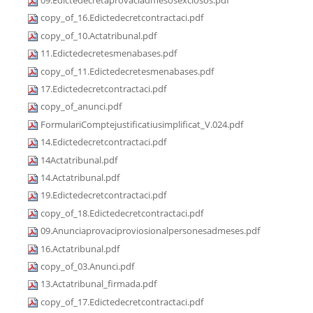
09.Edictedecretaprovaciadmesosexclosos.pdf
copy_of_16.Edictedecretcontractaci.pdf
copy_of_10.Actatribunal.pdf
11.Edictedecretesmenabases.pdf
copy_of_11.Edictedecretesmenabases.pdf
17.Edictedecretcontractaci.pdf
copy_of_anunci.pdf
FormulariComptejustificatiusimplificat_V.024.pdf
14.Edictedecretcontractaci.pdf
14Actatribunal.pdf
14.Actatribunal.pdf
19.Edictedecretcontractaci.pdf
copy_of_18.Edictedecretcontractaci.pdf
09.Anunciaprovaciproviosionalpersonesadmeses.pdf
16.Actatribunal.pdf
copy_of_03.Anunci.pdf
13.Actatribunal_firmada.pdf
copy_of_17.Edictedecretcontractaci.pdf