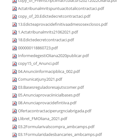
copy_of_Preinscripciimatrculacurs20212022Oliana.pdf
Actatribunalmritspuntuacitotalicontractaci.pdf
copy_of_20.Edictedecretcontractaci.pdf
13.Edicteaprovacidefinitivaadmesosexclosos.pdf
1.Actatribunalmrits21062021.pdf
18.Edictedecretcontractaci.pdf
000000118860723.pdf
InformedegestiOliana2020publicar.pdf
copy15_of_Anunci.pdf
04.Anunciinformacipblica_002.pdf
Comunicatjuny2021.pdf
03.Basesreguladoresajutscomer.pdf
05.Anunciaprovaciinicialbases.pdf
08.Anunciaprovacidefintiiva.pdf
Ofertacontractaciperurgnciabrigada.pdf
Llibret_FMOliana_2021.pdf
03.2Formularivalscompra_ambcamps.pdf
03.1Formularidadesbancaries_ambcamps.pdf