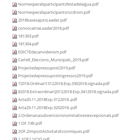
Normesperalsparticipantsfestadelaigua.pdf
Normesperalsparticipantsrocdrom.pdf
2018basesajutsLeader.pdf
convocatriaLeader2018.pdf
181303.pdf
181304.pdf
EDICTEdecanvidenom.pdf
Cartell_Eleccions_Municipals_2019.pdf
Projectedepressupost2019.pdf
Projectedepressupostingressos2019.pdf
72018.Ordinari13122018.Exp.3302018.signada.pdf
82018.Extraordinari20122018.Exp.3412018.signada.pdf
Acta20.11.2018Exp.3122018..pdf
Acta29.11.2018Exp.3202018..pdf
2.Ordenanasubvencionsnominativesiexcepcionals.pdf
1.OF.1IBI.pdf
2OF.2ImpostActivitatsEconmiques.pdf
2.1OF2.1ICIO.pdf