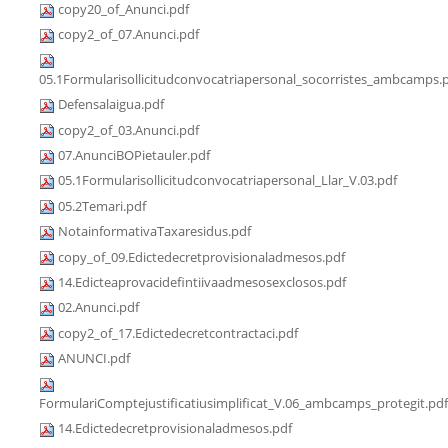
copy20_of_Anunci.pdf
copy2_of_07.Anunci.pdf
05.1Formularisollicitudconvocatriapersonal_socorristes_ambcamps.
Defensalaigua.pdf
copy2_of_03.Anunci.pdf
07.AnunciBOPietauler.pdf
05.1Formularisollicitudconvocatriapersonal_Llar_V.03.pdf
05.2Temari.pdf
NotainformativaTaxaresidus.pdf
copy_of_09.Edictedecretprovisionaladmesos.pdf
14.Edicteaprovacidefintiivaadmesosexclosos.pdf
02.Anunci.pdf
copy2_of_17.Edictedecretcontractaci.pdf
ANUNCI.pdf
FormulariComptejustificatiusimplificat_V.06_ambcamps_protegit.pdf
14.Edictedecretprovisionaladmesos.pdf