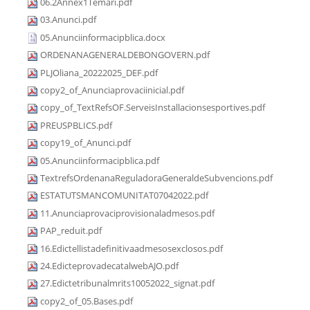
06.2Annex1Temari.pdf
03.Anunci.pdf
05.Anunciinformacipblica.docx
ORDENANAGENERALDEBONGOVERN.pdf
PLJOliana_20222025_DEF.pdf
copy2_of_Anunciaprovaciinicial.pdf
copy_of_TextRefsOF.ServeisInstallacionsesportives.pdf
PREUSPBLICS.pdf
copy19_of_Anunci.pdf
05.Anunciinformacipblica.pdf
TextrefsOrdenanaReguladoraGeneraldeSubvencions.pdf
ESTATUTSMANCOMUNITAT07042022.pdf
11.Anunciaprovaciprovisionaladmesos.pdf
PAP_reduit.pdf
16.Edictellistadefinitivaadmesosexclosos.pdf
24.EdicteprovadecatalwebAJO.pdf
27.Edictetribunalmrits10052022_signat.pdf
copy2_of_05.Bases.pdf