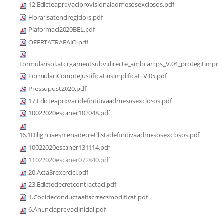
12.Edicteaprovaciprovisionaladmesosexclosos.pdf
Horarisatenciregidors.pdf
Plaformaci2020BEL.pdf
OFERTATRABAJO.pdf
Formularisol.atorgamentsubv.directe_ambcamps_V.04_protegitimpri
FormulariComptejustificatiusimplificat_V.05.pdf
Pressupost2020.pdf
17.Edicteaprovacidefintitivaadmesosexclosos.pdf
10022020escaner103048.pdf
16.1Dilignciaesmenadecretllistadefinitivaadmesosexclosos.pdf
10022020escaner131114.pdf
11022020escaner072840.pdf
20.Acta3rexercici.pdf
23.Edictedecretcontractaci.pdf
1.Codideconductaaltscrrecsmodificat.pdf
6.Anunciaprovaciinicial.pdf