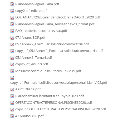
PlandedespliegueOliana.pdf
copy2_of_edicte.pdf
EOLIANA4512020calendaridecobranaOAGRTL2020.pdf
PlandedespliegueOliana_senseannexos_firmat.pdf
FAQ_reoberturacomerrevisat.pdf
07.1AnunciBOP.pdf
05.1Annex2_Formularisollicitudconvocatria.pdf
copy_of_05.1Annex2_Formularisollicitudconvocatria.pdf
05.1Annex1_Temari.pdf
copy5_of_Anunci.pdf
MesureseconmiquesiajutscrisiCovid19.pdf
copy_of_Formularisollicitudconvocatriapersonal_Llar_V.02.pdf
Ajunt.Oliana.pdf
PlareoberturaLlarInfantsEspunyola2020.pdf
OFERTACONTRACTEPERSONALPISCINES2020.pdf
copy_of_OFERTACONTRACTEPERSONALPISCINES2020.pdf
4.1AnunciBOP.pdf