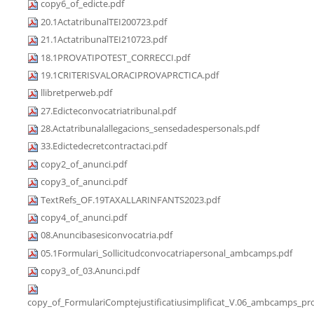
copy6_of_edicte.pdf
20.1ActatribunalTEI200723.pdf
21.1ActatribunalTEI210723.pdf
18.1PROVATIPOTEST_CORRECCI.pdf
19.1CRITERISVALORACIPROVAPRCTICA.pdf
llibretperweb.pdf
27.Edicteconvocatriatribunal.pdf
28.Actatribunalallegacions_sensedadespersonals.pdf
33.Edictedecretcontractaci.pdf
copy2_of_anunci.pdf
copy3_of_anunci.pdf
TextRefs_OF.19TAXALLARINFANTS2023.pdf
copy4_of_anunci.pdf
08.Anuncibasesiconvocatria.pdf
05.1Formulari_Sollicitudconvocatriapersonal_ambcamps.pdf
copy3_of_03.Anunci.pdf
copy_of_FormulariComptejustificatiusimplificat_V.06_ambcamps_pro