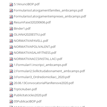
5.1AnunciBOP.pdf
Formularisol.atorgamentfamilies_ambcamps.pdf
Formularisol.atorgamentempreses_ambcamps.pdf
ResumFase320200606.pdf
Binder1.pdf
OLIANA2020ESTIU.pdf
NORMATIVAPAVELL.pdf
NORMATIVAPOLIVALENT.pdf
NORMATIVASALAFITNESS.pdf
NORMATIVAACCSINSTAL.LACI.pdf
1.Formulari1.Inscripci_ambcamps.pdf
2.Formulari2.Sollicitudabonament_ambcamps.pdf
3.Formulari3_Ordredomiciliaci_2020.pdf
20.06.13ConvocatoriaPlanRenove2020.pdf
TrpticAuben.pdf
Publicitatcicles2020.pdf
05PublicaciBOP.pdf