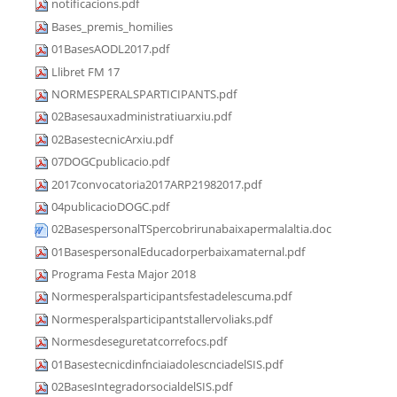
notificacions.pdf
Bases_premis_homilies
01BasesAODL2017.pdf
Llibret FM 17
NORMESPERALSPARTICIPANTS.pdf
02Basesauxadministratiuarxiu.pdf
02BasestecnicArxiu.pdf
07DOGCpublicacio.pdf
2017convocatoria2017ARP21982017.pdf
04publicacioDOGC.pdf
02BasespersonalTSpercobrirunabaixapermalaltia.doc
01BasespersonalEducadorperbaixamaternal.pdf
Programa Festa Major 2018
Normesperalsparticipantsfestadelescuma.pdf
Normesperalsparticipantstallervoliaks.pdf
Normesdeseguretatcorrefocs.pdf
01BasestecnicdinfnciaiadolescnciadelSIS.pdf
02BasesIntegradorsocialdelSIS.pdf