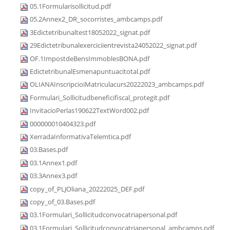
05.1Formularisollicitud.pdf
05.2Annex2_DR_socorristes_ambcamps.pdf
3Edictetribunaltest18052022_signat.pdf
29Edictetribunalexerciciientrevista24052022_signat.pdf
OF.1ImpostdeBensImmoblesBONA.pdf
EdictetribunalEsmenapuntuacitotal.pdf
OLIANAInscripcioiMatriculacurs20222023_ambcamps.pdf
Formulari_Sollicitudbeneficifiscal_protegit.pdf
InvitacioPerlas190622TextWord002.pdf
000000010404323.pdf
XerradaInformativaTelemtica.pdf
03.Bases.pdf
03.1Annex1.pdf
03.3Annex3.pdf
copy_of_PLJOliana_20222025_DEF.pdf
copy_of_03.Bases.pdf
03.1Formulari_Sollicitudconvocatriapersonal.pdf
03.1Formulari_Sollicitudconvocatriapersonal_ambcamps.pdf