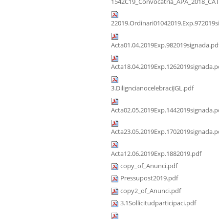
1542C19_Convocatria_APA_2018_CAT
22019.Ordinari01042019.Exp.972019s
Acta01.04.2019Exp.982019signada.pd
Acta18.04.2019Exp.1262019signada.p
3.DiligncianocelebraciJGL.pdf
Acta02.05.2019Exp.1442019signada.p
Acta23.05.2019Exp.1702019signada.p
Acta12.06.2019Exp.1882019.pdf
copy_of_Anunci.pdf
Pressupost2019.pdf
copy2_of_Anunci.pdf
3.1Sollicitudparticipaci.pdf