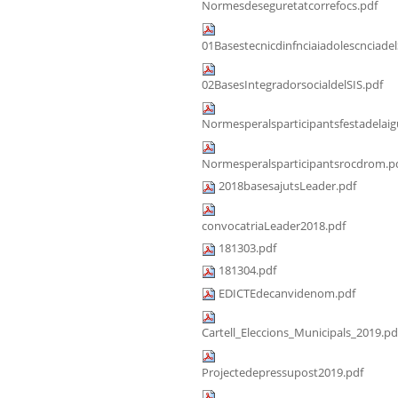
Normesdeseguretatcorrefocs.pdf
01Basestecnicdinfnciaiadolescnciadel
02BasesIntegradorsocialdelSIS.pdf
Normesperalsparticipantsfestadelaig
Normesperalsparticipantsrocdrom.p
2018basesajutsLeader.pdf
convocatriaLeader2018.pdf
181303.pdf
181304.pdf
EDICTEdecanvidenom.pdf
Cartell_Eleccions_Municipals_2019.pd
Projectedepressupost2019.pdf