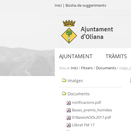
Inici
|
Bústia de suggeriments
Ves
al
contingut.
|
Salta
a
AJUNTAMENT
TRÀMITS
la
navegació
Sou a:
Inici
/
Fitxers
/
Documents
/
copy_o
Navegació
Imatges
Documents
notificacions.pdf
Bases_premis_homilies
01BasesAODL2017.pdf
Llibret FM 17