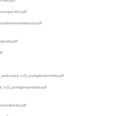
rtives.pdf
municipal.2012.pdf
acidelsserveisdebscula.pdf
signada.pdf
df
e_ambcamps_V.03_protegitimprimible.pdf
at_V.02_protegitimprimible.pdf
isnoafectats.pdf