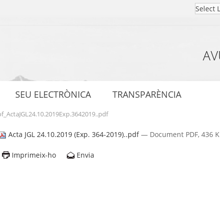
AV
SEU ELECTRÒNICA
TRANSPARÈNCIA
f_ActaJGL24.10.2019Exp.3642019..pdf
Acta JGL 24.10.2019 (Exp. 364-2019)..pdf
— Document PDF, 436 KB
Imprimeix-ho
Envia