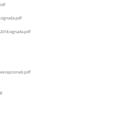
pdf
.signada.pdf
2018.signada.pdf
excepcionals.pdf
df