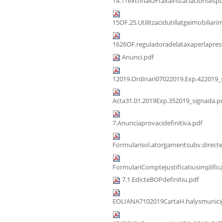
14.1TextfinalOFtaxainstal.lacionsespo
15OF.25.Utilitzacidutillatgeimobiliari
1626OF.reguladoradelataxaperlaprest
Anunci.pdf
12019.Ordinari07022019.Exp.422019_
Acta31.01.2019Exp.352019_signada.p
7.Anunciaprovacidefinitiva.pdf
Formularisol.atorgamentsubv.direct
FormulariComptejustificatiusimplific
7.1.EdicteBOPdefinitiu.pdf
EOLIANA7102019CartaH.halysmunicip