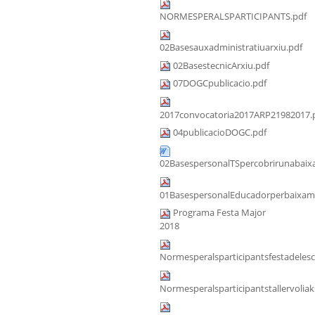
NORMESPERALSPARTICIPANTS.pdf
02Basesauxadministratiuarxiu.pdf
02BasestecnicArxiu.pdf
07DOGCpublicacio.pdf
2017convocatoria2017ARP21982017.
04publicacioDOGC.pdf
02BasespersonalTSpercobrirunabaixa
01BasespersonalEducadorperbaixama
Programa Festa Major
2018
Normesperalsparticipantsfestadeles
Normesperalsparticipantstallervoliak