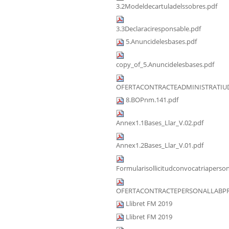
3.2Modeldecartuladelssobres.pdf
3.3Declaraciresponsable.pdf
5.Anuncidelesbases.pdf
copy_of_5.Anuncidelesbases.pdf
OFERTACONTRACTEADMINISTRATIUD
8.BOPnm.141.pdf
Annex1.1Bases_Llar_V.02.pdf
Annex1.2Bases_Llar_V.01.pdf
Formularisollicitudconvocatriaperson
OFERTACONTRACTEPERSONALLABPRA
Llibret FM 2019
Llibret FM 2019