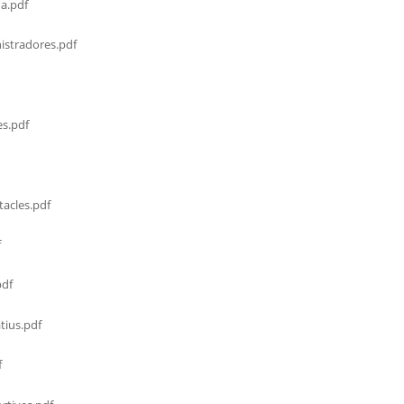
a.pdf
stradores.pdf
s.pdf
acles.pdf
f
df
tius.pdf
f