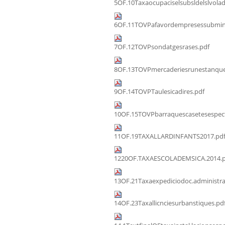
5OF.10Taxaocupaciselsubsldelslvolad
6OF.11TOVPafavordempresessubmini
7OF.12TOVPsondatgesrases.pdf
8OF.13TOVPmercaderiesrunestanque
9OF.14TOVPTaulesicadires.pdf
10OF.15TOVPbarraquescasetesespect
11OF.19TAXALLARDINFANTS2017.pd
1220OF.TAXAESCOLADEMSICA.2014.p
13OF.21Taxaexpediciodoc.administra
14OF.23Taxallicnciesurbanstiques.pd