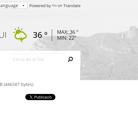
Powered by
Translate
MAX: 36 º
UI
36 º
MIN: 22º
Cerca
 (446587 bytes)