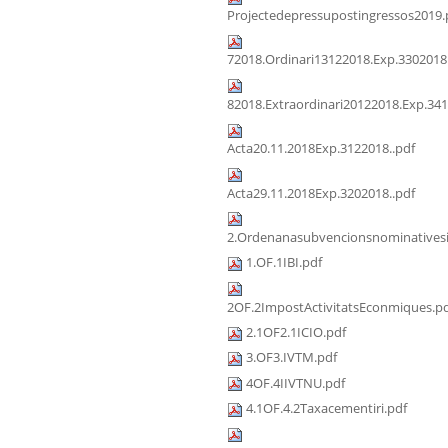
Projectedepressupostingressos2019.
72018.Ordinari13122018.Exp.3302018
82018.Extraordinari20122018.Exp.341
Acta20.11.2018Exp.3122018..pdf
Acta29.11.2018Exp.3202018..pdf
2.Ordenanasubvencionsnominativesi
1.OF.1IBI.pdf
2OF.2ImpostActivitatsEconmiques.p
2.1OF2.1ICIO.pdf
3.OF3.IVTM.pdf
4OF.4IIVTNU.pdf
4.1OF.4.2Taxacementiri.pdf