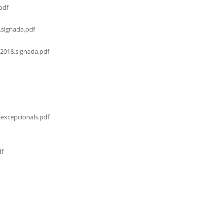
pdf
.signada.pdf
2018.signada.pdf
excepcionals.pdf
df