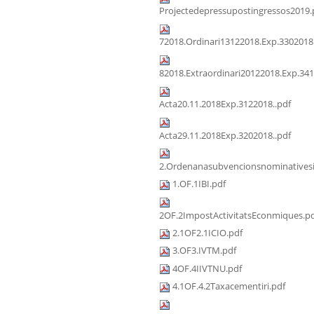
Projectedepressupostingressos2019.
72018.Ordinari13122018.Exp.3302018
82018.Extraordinari20122018.Exp.341
Acta20.11.2018Exp.3122018..pdf
Acta29.11.2018Exp.3202018..pdf
2.Ordenanasubvencionsnominativesi
1.OF.1IBI.pdf
2OF.2ImpostActivitatsEconmiques.p
2.1OF2.1ICIO.pdf
3.OF3.IVTM.pdf
4OF.4IIVTNU.pdf
4.1OF.4.2Taxacementiri.pdf