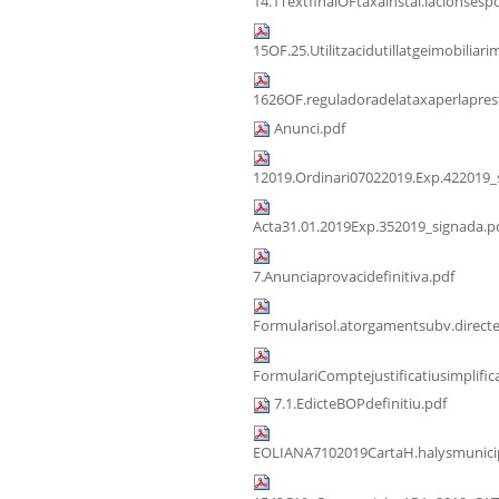
14.1TextfinalOFtaxainstal.lacionsespo
15OF.25.Utilitzacidutillatgeimobiliari
1626OF.reguladoradelataxaperlaprest
Anunci.pdf
12019.Ordinari07022019.Exp.422019_
Acta31.01.2019Exp.352019_signada.p
7.Anunciaprovacidefinitiva.pdf
Formularisol.atorgamentsubv.direct
FormulariComptejustificatiusimplific
7.1.EdicteBOPdefinitiu.pdf
EOLIANA7102019CartaH.halysmunicip