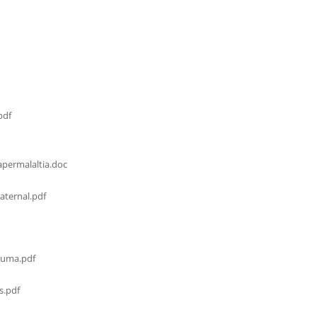
pdf
permalaltia.doc
ternal.pdf
cuma.pdf
s.pdf