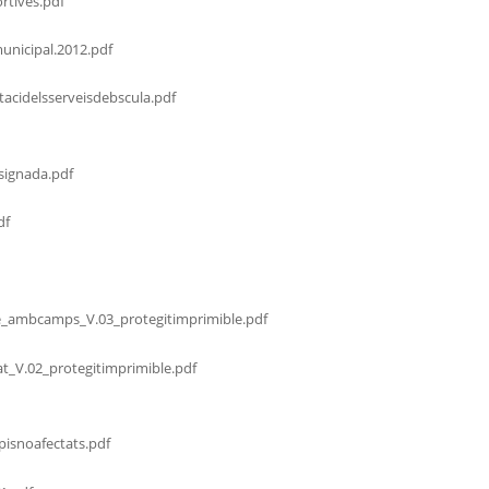
rtives.pdf
municipal.2012.pdf
acidelsserveisdebscula.pdf
signada.pdf
df
e_ambcamps_V.03_protegitimprimible.pdf
at_V.02_protegitimprimible.pdf
isnoafectats.pdf