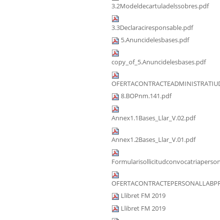
3.2Modeldecartuladelssobres.pdf
3.3Declaraciresponsable.pdf
5.Anuncidelesbases.pdf
copy_of_5.Anuncidelesbases.pdf
OFERTACONTRACTEADMINISTRATIUD
8.BOPnm.141.pdf
Annex1.1Bases_Llar_V.02.pdf
Annex1.2Bases_Llar_V.01.pdf
Formularisollicitudconvocatriaperson
OFERTACONTRACTEPERSONALLABPRA
Llibret FM 2019
Llibret FM 2019