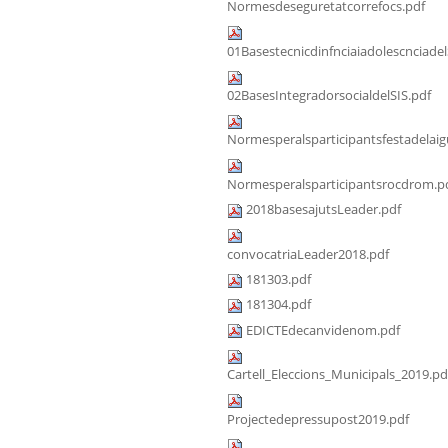
Normesdeseguretatcorrefocs.pdf
01Basestecnicdinfnciaiadolescnciadel
02BasesIntegradorsocialdelSIS.pdf
Normesperalsparticipantsfestadelaig
Normesperalsparticipantsrocdrom.p
2018basesajutsLeader.pdf
convocatriaLeader2018.pdf
181303.pdf
181304.pdf
EDICTEdecanvidenom.pdf
Cartell_Eleccions_Municipals_2019.pd
Projectedepressupost2019.pdf