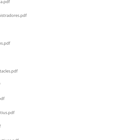
a.pdf
stradores.pdf
s.pdf
acles.pdf
f
df
tius.pdf
f