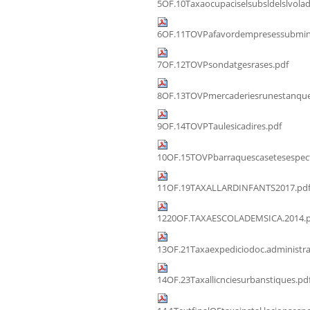
5OF.10Taxaocupaciselsubsldelslvolad
6OF.11TOVPafavordempresessubmini
7OF.12TOVPsondatgesrases.pdf
8OF.13TOVPmercaderiesrunestanque
9OF.14TOVPTaulesicadires.pdf
10OF.15TOVPbarraquescasetesespect
11OF.19TAXALLARDINFANTS2017.pd
1220OF.TAXAESCOLADEMSICA.2014.p
13OF.21Taxaexpediciodoc.administra
14OF.23Taxallicnciesurbanstiques.pd