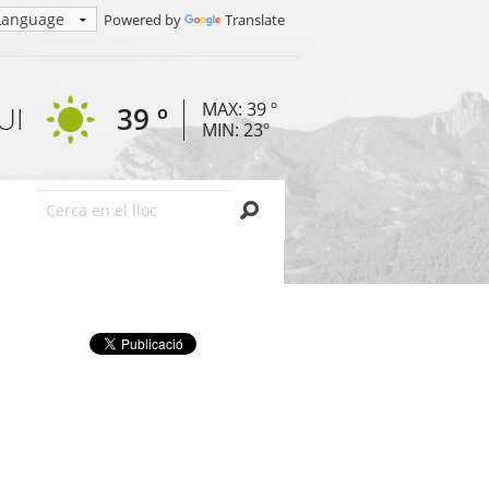
Powered by
Translate
MAX: 39 º
UI
39 º
MIN: 23º
Cerca