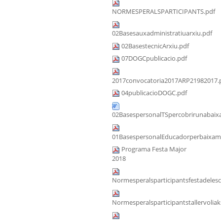
NORMESPERALSPARTICIPANTS.pdf
02Basesauxadministratiuarxiu.pdf
02BasestecnicArxiu.pdf
07DOGCpublicacio.pdf
2017convocatoria2017ARP21982017.
04publicacioDOGC.pdf
02BasespersonalTSpercobrirunabaixa
01BasespersonalEducadorperbaixama
Programa Festa Major
2018
Normesperalsparticipantsfestadeles
Normesperalsparticipantstallervoliak