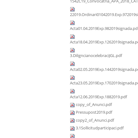
1542C19_Convocatria_APA_2018_CAT
22019.Ordinari01042019.Exp.972019s
Acta01.04.2019Exp.982019signada.pd
Acta18.04.2019Exp.1262019signada.p
3.DiligncianocelebraciJGL.pdf
Acta02.05.2019Exp.1442019signada.p
Acta23.05.2019Exp.1702019signada.p
Acta12.06.2019Exp.1882019.pdf
copy_of_Anunci.pdf
Pressupost2019.pdf
copy2_of_Anunci.pdf
3.1Sollicitudparticipaci.pdf