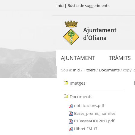
Inici
|
Bústia de suggeriments
Ves
al
contingut.
|
Salta
a
AJUNTAMENT
TRÀMITS
la
navegació
Sou a:
Inici
/
Fitxers
/
Documents
/
copy_
Navegació
Imatges
Documents
notificacions.pdf
Bases_premis_homilies
01BasesAODL2017.pdf
Llibret FM 17