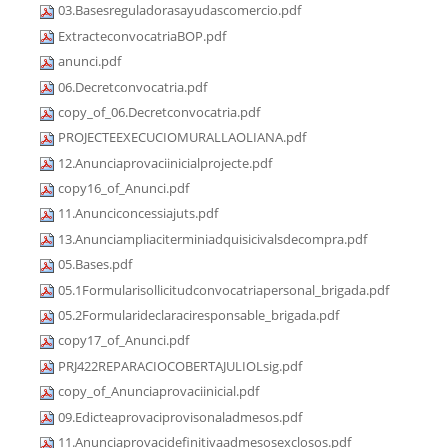
03.Basesreguladorasayudascomercio.pdf
ExtracteconvocatriaBOP.pdf
anunci.pdf
06.Decretconvocatria.pdf
copy_of_06.Decretconvocatria.pdf
PROJECTEEXECUCIOMURALLAOLIANA.pdf
12.Anunciaprovaciinicialprojecte.pdf
copy16_of_Anunci.pdf
11.Anunciconcessiajuts.pdf
13.Anunciampliaciterminiadquisicivalsdecompra.pdf
05.Bases.pdf
05.1Formularisollicitudconvocatriapersonal_brigada.pdf
05.2Formularideclaraciresponsable_brigada.pdf
copy17_of_Anunci.pdf
PRJ422REPARACIOCOBERTAJULIOLsig.pdf
copy_of_Anunciaprovaciinicial.pdf
09.Edicteaprovaciprovisonaladmesos.pdf
11.Anunciaprovacidefinitivaadmesosexclosos.pdf