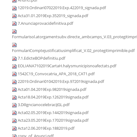
12019.Ordinari07022019.Exp.422019_signada.pdf
Acta31.01.2019Exp.352019_signada.pdf
7.Anunciaprovacidefinitiva.pdf
Formularisol.atorgamentsubv.directe_ambcamps_V.03_protegitimpri
FormulariComptejustificatiusimplificat_V.02_protegitimprimible.pdf
7.1.EdicteBOPdefinitiu.pdf
EOLIANA7102019CartaH.halysmunicipisnoafectats.pdf
1542C19_Convocatria_APA_2018_CAT1.pdf
22019.Ordinari01042019.Exp.972019signada.pdf
Acta01.04.2019Exp.982019signada.pdf
Acta18.04.2019Exp.1262019signada.pdf
3.DiligncianocelebraciJGL.pdf
Acta02.05.2019Exp.1442019signada.pdf
Acta23.05.2019Exp.1702019signada.pdf
Acta12.06.2019Exp.1882019.pdf
copy_of_Anunci.pdf