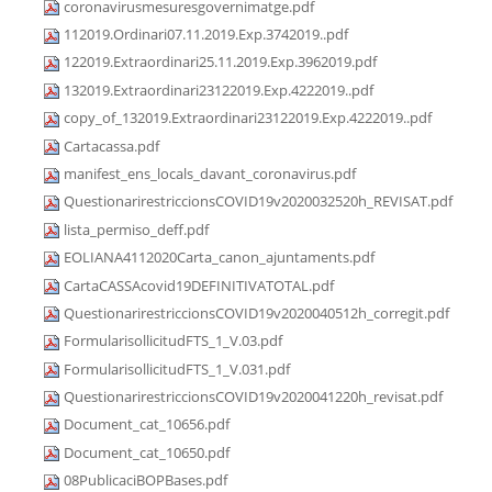
coronavirusmesuresgovernimatge.pdf
112019.Ordinari07.11.2019.Exp.3742019..pdf
122019.Extraordinari25.11.2019.Exp.3962019.pdf
132019.Extraordinari23122019.Exp.4222019..pdf
copy_of_132019.Extraordinari23122019.Exp.4222019..pdf
Cartacassa.pdf
manifest_ens_locals_davant_coronavirus.pdf
QuestionarirestriccionsCOVID19v2020032520h_REVISAT.pdf
lista_permiso_deff.pdf
EOLIANA4112020Carta_canon_ajuntaments.pdf
CartaCASSAcovid19DEFINITIVATOTAL.pdf
QuestionarirestriccionsCOVID19v2020040512h_corregit.pdf
FormularisollicitudFTS_1_V.03.pdf
FormularisollicitudFTS_1_V.031.pdf
QuestionarirestriccionsCOVID19v2020041220h_revisat.pdf
Document_cat_10656.pdf
Document_cat_10650.pdf
08PublicaciBOPBases.pdf