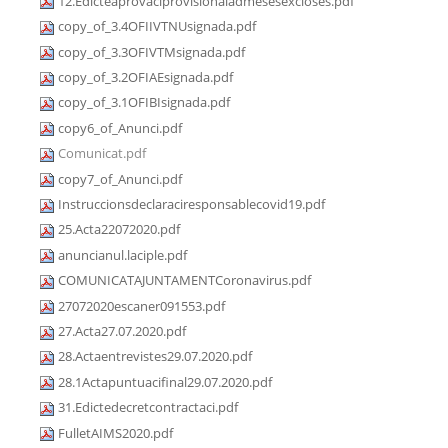
12.Edicteaprovaciprovisionaladmesesexcloses.pdf
copy_of_3.4OFIIVTNUsignada.pdf
copy_of_3.3OFIVTMsignada.pdf
copy_of_3.2OFIAEsignada.pdf
copy_of_3.1OFIBIsignada.pdf
copy6_of_Anunci.pdf
Comunicat.pdf
copy7_of_Anunci.pdf
Instruccionsdeclaraciresponsablecovid19.pdf
25.Acta22072020.pdf
anuncianul.laciple.pdf
COMUNICATAJUNTAMENTCoronavirus.pdf
27072020escaner091553.pdf
27.Acta27.07.2020.pdf
28.Actaentrevistes29.07.2020.pdf
28.1Actapuntuacifinal29.07.2020.pdf
31.Edictedecretcontractaci.pdf
FulletAIMS2020.pdf