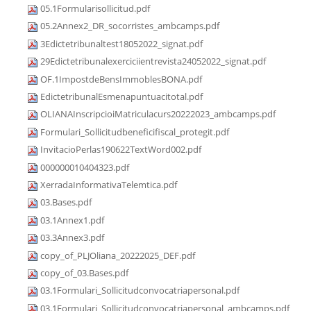
05.1Formularisollicitud.pdf
05.2Annex2_DR_socorristes_ambcamps.pdf
3Edictetribunaltest18052022_signat.pdf
29Edictetribunalexerciciientrevista24052022_signat.pdf
OF.1ImpostdeBensImmoblesBONA.pdf
EdictetribunalEsmenapuntuacitotal.pdf
OLIANAInscripcioiMatriculacurs20222023_ambcamps.pdf
Formulari_Sollicitudbeneficifiscal_protegit.pdf
InvitacioPerlas190622TextWord002.pdf
000000010404323.pdf
XerradaInformativaTelemtica.pdf
03.Bases.pdf
03.1Annex1.pdf
03.3Annex3.pdf
copy_of_PLJOliana_20222025_DEF.pdf
copy_of_03.Bases.pdf
03.1Formulari_Sollicitudconvocatriapersonal.pdf
03.1Formulari_Sollicitudconvocatriapersonal_ambcamps.pdf