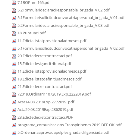
7.1BOPnm.165.pdf
5.2Formularideclaraciresponsable_brigada_V.02.pdf
5.1Formularisollicitudconvocatriapersonal_brigada_V.01.pdf
5.2Formularideclaraciresponsable_brigada_V.03.pdf
18.Puntuaci.pdf
11.Edictallistatprovisionaladmesos.pdf
5.1Formularisollicitudconvocatriapersonal_brigada_V.02.pdf
20.Edictedecretcontractaci.pdf
15.Edictedesigancitribunal.pdf
11.Edictellistatprovisionaladmesos.pdf
18.Edictelilstatdefinitiuadmesos.pdf
21.Edictedecretcontractaci.pdf
72019.Ordinari11072019.Exp.2222019.pdf
Acta14.08.2019Exp.2772019..pdf
Acta29.08.2019Exp.2862019.pdf
23.Edictedecretcontractaci.PDF
programa_comunicacions.Transpirinencs.2019.DEF.OK.pdf
5.Ordenanaaprovadapelplesignadaidiligenciada.pdf