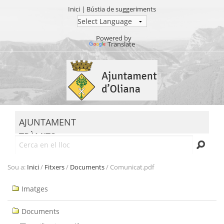
Inici
|
Bústia de suggeriments
Powered by
Translate
Ves
al
contingut.
|
Salta
MENU
a
AJUNTAMENT
la
TRÀMITS
navegació
Cerca
SEU ELECTRÒNICA
TRANSPARÈNCIA
Sou a:
Inici
/
Fitxers
/
Documents
/
Comunicat.pdf
Navegació
Imatges
Documents