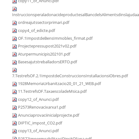
copy11_of_Anunci.pdf
InstruccionsperaladonacideproductesalBancdelsAlimentsdinslajudaa
ordreajutssectorprimari.pdf
copy4_of_edicte.pdf
OF.1ImpostdeBensImmobles_firmat.pdf
Projectepressupost2021v02.pdf
Aturpermunicipis202101.pdf
BasesajutstreballadorsERTO.pdf
7.TestrefsOF.2.1ImpostdeConstruccionsInstallacionsiObres.pdf
1928MemoriaUrbanitzacio20_01_21_WEB.pdf
11.TestrefsOF.TaxaescoladeMsica.pdf
copy12_of_Anunci.pdf
P2573Renovacixarxa1.pdf
Anunciaprovaciinicialprojecte.pdf
DIPTIC_impost_CO2.pdf
copy13_of_Anunci.pdf
P2572ImpermeabilitzaciDipsitOliana.pdf