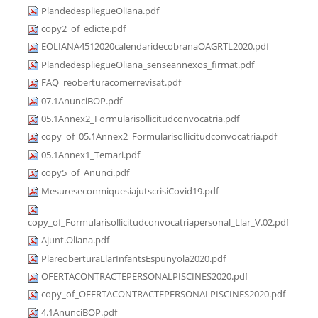
PlandedespliegueOliana.pdf
copy2_of_edicte.pdf
EOLIANA4512020calendaridecobranaOAGRTL2020.pdf
PlandedespliegueOliana_senseannexos_firmat.pdf
FAQ_reoberturacomerrevisat.pdf
07.1AnunciBOP.pdf
05.1Annex2_Formularisollicitudconvocatria.pdf
copy_of_05.1Annex2_Formularisollicitudconvocatria.pdf
05.1Annex1_Temari.pdf
copy5_of_Anunci.pdf
MesureseconmiquesiajutscrisiCovid19.pdf
copy_of_Formularisollicitudconvocatriapersonal_Llar_V.02.pdf
Ajunt.Oliana.pdf
PlareoberturaLlarInfantsEspunyola2020.pdf
OFERTACONTRACTEPERSONALPISCINES2020.pdf
copy_of_OFERTACONTRACTEPERSONALPISCINES2020.pdf
4.1AnunciBOP.pdf