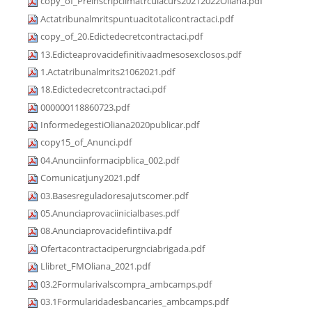
copy_of_Preinscripciimatrculacurs20212022Oliana.pdf
Actatribunalmritspuntuacitotalicontractaci.pdf
copy_of_20.Edictedecretcontractaci.pdf
13.Edicteaprovacidefinitivaadmesosexclosos.pdf
1.Actatribunalmrits21062021.pdf
18.Edictedecretcontractaci.pdf
000000118860723.pdf
InformedegestiOliana2020publicar.pdf
copy15_of_Anunci.pdf
04.Anunciinformacipblica_002.pdf
Comunicatjuny2021.pdf
03.Basesreguladoresajutscomer.pdf
05.Anunciaprovaciinicialbases.pdf
08.Anunciaprovacidefintiiva.pdf
Ofertacontractaciperurgnciabrigada.pdf
Llibret_FMOliana_2021.pdf
03.2Formularivalscompra_ambcamps.pdf
03.1Formularidadesbancaries_ambcamps.pdf