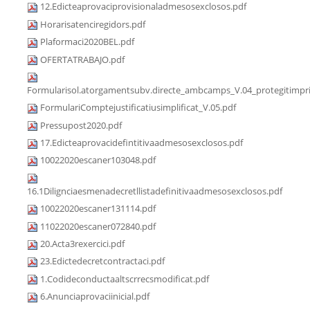
12.Edicteaprovaciprovisionaladmesosexclosos.pdf
Horarisatenciregidors.pdf
Plaformaci2020BEL.pdf
OFERTATRABAJO.pdf
Formularisol.atorgamentsubv.directe_ambcamps_V.04_protegitimpri
FormulariComptejustificatiusimplificat_V.05.pdf
Pressupost2020.pdf
17.Edicteaprovacidefintitivaadmesosexclosos.pdf
10022020escaner103048.pdf
16.1Dilignciaesmenadecretllistadefinitivaadmesosexclosos.pdf
10022020escaner131114.pdf
11022020escaner072840.pdf
20.Acta3rexercici.pdf
23.Edictedecretcontractaci.pdf
1.Codideconductaaltscrrecsmodificat.pdf
6.Anunciaprovaciinicial.pdf