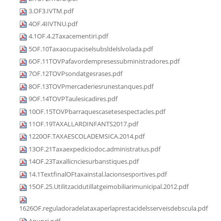
3.OF3.IVTM.pdf
4OF.4IIVTNU.pdf
4.1OF.4.2Taxacementiri.pdf
5OF.10Taxaocupaciselsubsldelslvolada.pdf
6OF.11TOVPafavordempresessubministradores.pdf
7OF.12TOVPsondatgesrases.pdf
8OF.13TOVPmercaderiesrunestanques.pdf
9OF.14TOVPTaulesicadires.pdf
10OF.15TOVPbarraquescasetesespectacles.pdf
11OF.19TAXALLARDINFANTS2017.pdf
1220OF.TAXAESCOLADEMSICA.2014.pdf
13OF.21Taxaexpediciodoc.administratius.pdf
14OF.23Taxallicnciesurbanstiques.pdf
14.1TextfinalOFtaxainstal.lacionsesportives.pdf
15OF.25.Utilitzacidutillatgeimobiliarimunicipal.2012.pdf
1626OF.reguladoradelataxaperlaprestacidelsserveisdebscula.pdf
Anunci.pdf