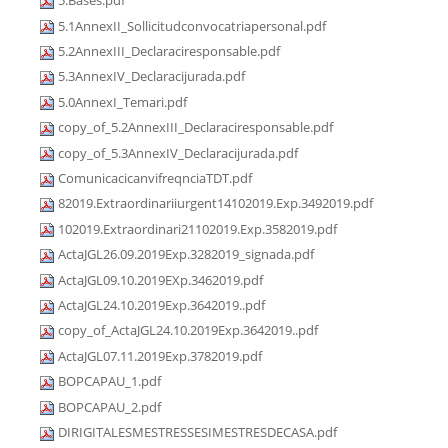
5.Bases.pdf
5.1AnnexII_Sollicitudconvocatriapersonal.pdf
5.2AnnexIII_Declaraciresponsable.pdf
5.3AnnexIV_Declaracijurada.pdf
5.0AnnexI_Temari.pdf
copy_of_5.2AnnexIII_Declaraciresponsable.pdf
copy_of_5.3AnnexIV_Declaracijurada.pdf
ComunicacicanvifreqnciaTDT.pdf
82019.Extraordinariiurgent14102019.Exp.3492019.pdf
102019.Extraordinari21102019.Exp.3582019.pdf
ActaJGL26.09.2019Exp.3282019_signada.pdf
ActaJGL09.10.2019EXp.3462019.pdf
ActaJGL24.10.2019Exp.3642019..pdf
copy_of_ActaJGL24.10.2019Exp.3642019..pdf
ActaJGL07.11.2019Exp.3782019.pdf
BOPCAPAU_1.pdf
BOPCAPAU_2.pdf
DIRIGITALESMESTRESSESIMESTRESDECASA.pdf