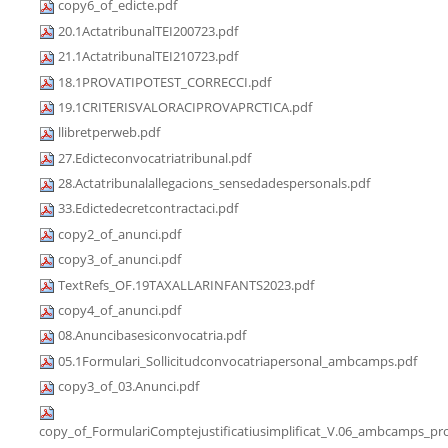
copy6_of_edicte.pdf
20.1ActatribunalTEI200723.pdf
21.1ActatribunalTEI210723.pdf
18.1PROVATIPOTEST_CORRECCI.pdf
19.1CRITERISVALORACIPROVAPRCTICA.pdf
llibretperweb.pdf
27.Edicteconvocatriatribunal.pdf
28.Actatribunalallegacions_sensedadespersonals.pdf
33.Edictedecretcontractaci.pdf
copy2_of_anunci.pdf
copy3_of_anunci.pdf
TextRefs_OF.19TAXALLARINFANTS2023.pdf
copy4_of_anunci.pdf
08.Anuncibasesiconvocatria.pdf
05.1Formulari_Sollicitudconvocatriapersonal_ambcamps.pdf
copy3_of_03.Anunci.pdf
copy_of_FormulariComptejustificatiusimplificat_V.06_ambcamps_pro