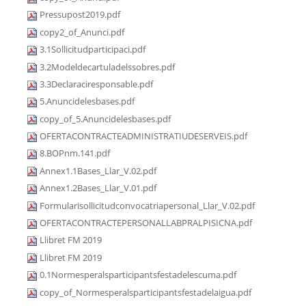
Pressupost2019.pdf
copy2_of_Anunci.pdf
3.1Sollicitudparticipaci.pdf
3.2Modeldecartuladelssobres.pdf
3.3Declaraciresponsable.pdf
5.Anuncidelesbases.pdf
copy_of_5.Anuncidelesbases.pdf
OFERTACONTRACTEADMINISTRATIUDESERVEIS.pdf
8.BOPnm.141.pdf
Annex1.1Bases_Llar_V.02.pdf
Annex1.2Bases_Llar_V.01.pdf
Formularisollicitudconvocatriapersonal_Llar_V.02.pdf
OFERTACONTRACTEPERSONALLABPRALPISICNA.pdf
Llibret FM 2019
Llibret FM 2019
0.1Normesperalsparticipantsfestadelescuma.pdf
copy_of_Normesperalsparticipantsfestadelaigua.pdf