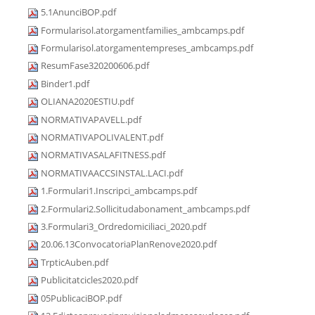
5.1AnunciBOP.pdf
Formularisol.atorgamentfamilies_ambcamps.pdf
Formularisol.atorgamentempreses_ambcamps.pdf
ResumFase320200606.pdf
Binder1.pdf
OLIANA2020ESTIU.pdf
NORMATIVAPAVELL.pdf
NORMATIVAPOLIVALENT.pdf
NORMATIVASALAFITNESS.pdf
NORMATIVAACCSINSTAL.LACI.pdf
1.Formulari1.Inscripci_ambcamps.pdf
2.Formulari2.Sollicitudabonament_ambcamps.pdf
3.Formulari3_Ordredomiciliaci_2020.pdf
20.06.13ConvocatoriaPlanRenove2020.pdf
TrpticAuben.pdf
Publicitatcicles2020.pdf
05PublicaciBOP.pdf