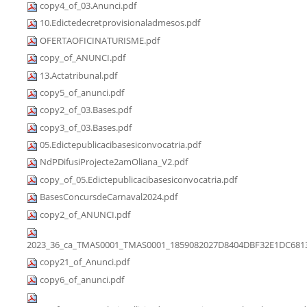
copy4_of_03.Anunci.pdf
10.Edictedecretprovisionaladmesos.pdf
OFERTAOFICINATURISME.pdf
copy_of_ANUNCI.pdf
13.Actatribunal.pdf
copy5_of_anunci.pdf
copy2_of_03.Bases.pdf
copy3_of_03.Bases.pdf
05.Edictepublicacibasesiconvocatria.pdf
NdPDifusiProjecte2amOliana_V2.pdf
copy_of_05.Edictepublicacibasesiconvocatria.pdf
BasesConcursdeCarnaval2024.pdf
copy2_of_ANUNCI.pdf
2023_36_ca_TMAS0001_TMAS0001_1859082027D8404DBF32E1DC6813
copy21_of_Anunci.pdf
copy6_of_anunci.pdf