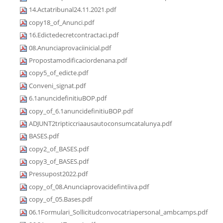
14.Actatribunal24.11.2021.pdf
copy18_of_Anunci.pdf
16.Edictedecretcontractaci.pdf
08.Anunciaprovaciinicial.pdf
Propostamodificaciordenana.pdf
copy5_of_edicte.pdf
Conveni_signat.pdf
6.1anuncidefinitiuBOP.pdf
copy_of_6.1anuncidefinitiuBOP.pdf
ADJUNT2tripticcriaausautoconsumcatalunya.pdf
BASES.pdf
copy2_of_BASES.pdf
copy3_of_BASES.pdf
Pressupost2022.pdf
copy_of_08.Anunciaprovacidefintiiva.pdf
copy_of_05.Bases.pdf
06.1Formulari_Sollicitudconvocatriapersonal_ambcamps.pdf