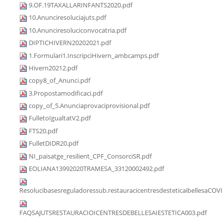
9.OF.19TAXALLARINFANTS2020.pdf
10.Anunciresoluciajuts.pdf
10.Anunciresoluciconvocatria.pdf
DIPTICHIVERN20202021.pdf
1.Formulari1.InscripciHivern_ambcamps.pdf
Hivern20212.pdf
copy8_of_Anunci.pdf
3.Propostamodificaci.pdf
copy_of_5.Anunciaprovaciprovisional.pdf
FulletoIgualtatV2.pdf
FTS20.pdf
FulletDIDR20.pdf
NI_paisatge_resilient_CPF_ConsorciSR.pdf
EOLIANA13992020TRAMESA_33120002492.pdf
Resolucibasesreguladoressub.restauracicentresdesteticaibellesaCOV
FAQSAJUTSRESTAURACIOICENTRESDEBELLESAIESTETICA003.pdf