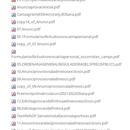
Anunciaprovaciinicial.pdf
CartaagrametDirectoraAj.dOliana.pdf
copy14_of_Anunci.pdf
07.Anunci.pdf
05.1Formularisollicitudconvocatriapersonal.pdf
copy_of_07.Anunci.pdf
Formularisollicitudconvocatriapersonal_socorristes_camps.pdf
05.ORDENANAGENERALREGULADORADELSPREUSPBLICS.pdf
10.Anunciprovisionaladmesosexclosos.pdf
09.Anunciprovisionaladmesos.pdf
copy_of_09.Anunciprovisionaladmesos.pdf
Preinscripciimatrculacurs20212022Oliana.pdf
12.Edicteaprovacidefinitivaadmesosexclosos.pdf
06.Edicteaprovacidefinitiva.pdf
TextRefsOF.ServeisInstallacionsesportives.pdf
11.Anuncinovarelaciprovisionaladmesosexclosos.pdf