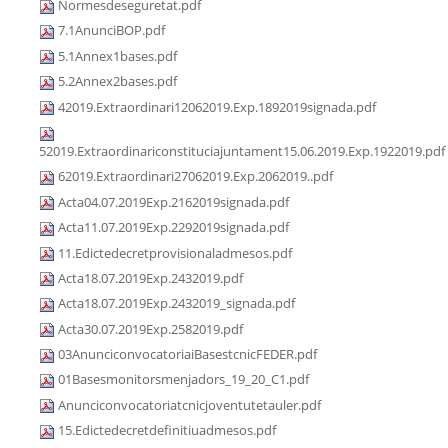
Normesdeseguretat.pdf
7.1AnunciBOP.pdf
5.1Annex1bases.pdf
5.2Annex2bases.pdf
42019.Extraordinari12062019.Exp.1892019signada.pdf
52019.Extraordinariconstituciajuntament15.06.2019.Exp.1922019.pdf
62019.Extraordinari27062019.Exp.2062019..pdf
Acta04.07.2019Exp.2162019signada.pdf
Acta11.07.2019Exp.2292019signada.pdf
11.Edictedecretprovisionaladmesos.pdf
Acta18.07.2019Exp.2432019.pdf
Acta18.07.2019Exp.2432019_signada.pdf
Acta30.07.2019Exp.2582019.pdf
03AnunciconvocatoriaiBasestcnicFEDER.pdf
01Basesmonitorsmenjadors_19_20_C1.pdf
Anunciconvocatoriatcnicjoventutetauler.pdf
15.Edictedecretdefinitiuadmesos.pdf