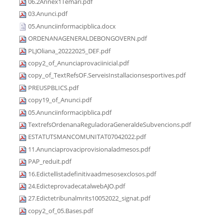
06.2Annex1Temari.pdf
03.Anunci.pdf
05.Anunciinformacipblica.docx
ORDENANAGENERALDEBONGOVERN.pdf
PLJOliana_20222025_DEF.pdf
copy2_of_Anunciaprovaciinicial.pdf
copy_of_TextRefsOF.ServeisInstallacionsesportives.pdf
PREUSPBLICS.pdf
copy19_of_Anunci.pdf
05.Anunciinformacipblica.pdf
TextrefsOrdenanaReguladoraGeneraldeSubvencions.pdf
ESTATUTSMANCOMUNITAT07042022.pdf
11.Anunciaprovaciprovisionaladmesos.pdf
PAP_reduit.pdf
16.Edictellistadefinitivaadmesosexclosos.pdf
24.EdicteprovadecatalwebAJO.pdf
27.Edictetribunalmrits10052022_signat.pdf
copy2_of_05.Bases.pdf