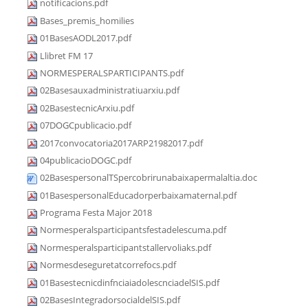
notificacions.pdf
Bases_premis_homilies
01BasesAODL2017.pdf
Llibret FM 17
NORMESPERALSPARTICIPANTS.pdf
02Basesauxadministratiuarxiu.pdf
02BasestecnicArxiu.pdf
07DOGCpublicacio.pdf
2017convocatoria2017ARP21982017.pdf
04publicacioDOGC.pdf
02BasespersonalTSpercobrirunabaixapermalaltia.doc
01BasespersonalEducadorperbaixamaternal.pdf
Programa Festa Major 2018
Normesperalsparticipantsfestadelescuma.pdf
Normesperalsparticipantstallervoliaks.pdf
Normesdeseguretatcorrefocs.pdf
01BasestecnicdinfnciaiadolescnciadelSIS.pdf
02BasesIntegradorsocialdelSIS.pdf