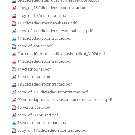
09.Edictedecretaprovaciadmesosexclosos.pdf
copy_of_16.Edictedecretcontractaci.pdf
copy_of_10.Actatribunal.pdf
11.Edictedecretesmenabases.pdf
copy_of_11.Edictedecretesmenabases.pdf
17.Edictedecretcontractaci.pdf
copy_of_anunci.pdf
FormulariComptejustificatiusimplificat_V.024.pdf
14.Edictedecretcontractaci.pdf
14Actatribunal.pdf
14.Actatribunal.pdf
19.Edictedecretcontractaci.pdf
copy_of_18.Edictedecretcontractaci.pdf
09.Anunciaprovaciproviosionalpersonesadmeses.pdf
16.Actatribunal.pdf
copy_of_03.Anunci.pdf
13.Actatribunal_firmada.pdf
copy_of_17.Edictedecretcontractaci.pdf