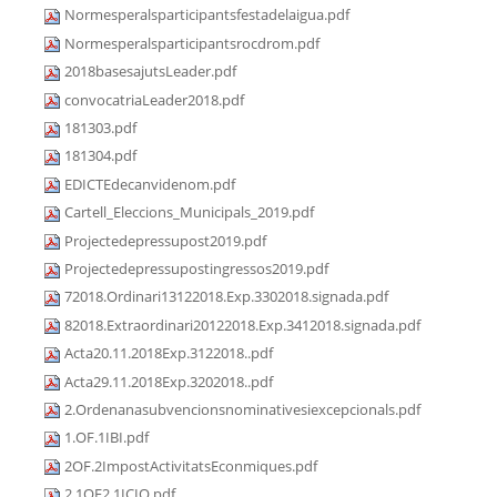
Normesperalsparticipantsfestadelaigua.pdf
Normesperalsparticipantsrocdrom.pdf
2018basesajutsLeader.pdf
convocatriaLeader2018.pdf
181303.pdf
181304.pdf
EDICTEdecanvidenom.pdf
Cartell_Eleccions_Municipals_2019.pdf
Projectedepressupost2019.pdf
Projectedepressupostingressos2019.pdf
72018.Ordinari13122018.Exp.3302018.signada.pdf
82018.Extraordinari20122018.Exp.3412018.signada.pdf
Acta20.11.2018Exp.3122018..pdf
Acta29.11.2018Exp.3202018..pdf
2.Ordenanasubvencionsnominativesiexcepcionals.pdf
1.OF.1IBI.pdf
2OF.2ImpostActivitatsEconmiques.pdf
2.1OF2.1ICIO.pdf