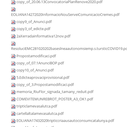
copy_of_20.06.13ConvocatoriaPlanRenove2020.pdf
EOLIANA14272020InformacioNouServeiComunicacioCremes.pdf
copy9_of_Anunci.pdf
copy3_of_edicte.pdf
2aXerradainformativa12nov.pdf
ResoluciEMC281020202baseslneaautonomsiemp.s.tursticCOVID19.p
Propostamodificaci.pdf
copy_of_07.1AnunciBOP.pdf
copy10_of_Anunci.pdf
5.Edicteaprovaciprovisional.pdf
copy_of_3.Propostamodificaci.pdf
memoria_RiuFlor_signada_tamany_reduit.pdf
COMEVITEMUNREBROT_POSTER_A3_OK1.pdf
tripticlamevasalutca.pdf
cartellaltalamevasalutca.pdf
EOLIANA17432020tripticcriaausautoconsumcatalunya.pdf