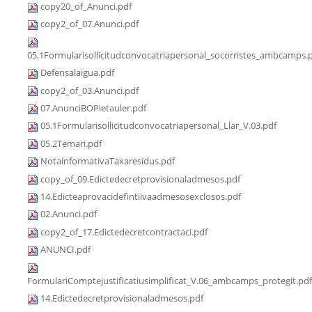
copy20_of_Anunci.pdf
copy2_of_07.Anunci.pdf
05.1Formularisollicitudconvocatriapersonal_socorristes_ambcamps.
Defensalaigua.pdf
copy2_of_03.Anunci.pdf
07.AnunciBOPietauler.pdf
05.1Formularisollicitudconvocatriapersonal_Llar_V.03.pdf
05.2Temari.pdf
NotainformativaTaxaresidus.pdf
copy_of_09.Edictedecretprovisionaladmesos.pdf
14.Edicteaprovacidefintiivaadmesosexclosos.pdf
02.Anunci.pdf
copy2_of_17.Edictedecretcontractaci.pdf
ANUNCI.pdf
FormulariComptejustificatiusimplificat_V.06_ambcamps_protegit.pdf
14.Edictedecretprovisionaladmesos.pdf