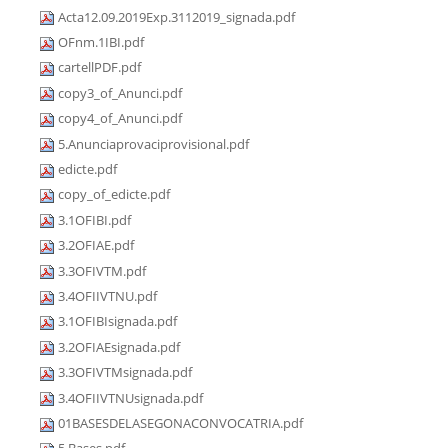
Acta12.09.2019Exp.3112019_signada.pdf
OFnm.1IBI.pdf
cartellPDF.pdf
copy3_of_Anunci.pdf
copy4_of_Anunci.pdf
5.Anunciaprovaciprovisional.pdf
edicte.pdf
copy_of_edicte.pdf
3.1OFIBI.pdf
3.2OFIAE.pdf
3.3OFIVTM.pdf
3.4OFIIVTNU.pdf
3.1OFIBIsignada.pdf
3.2OFIAEsignada.pdf
3.3OFIVTMsignada.pdf
3.4OFIIVTNUsignada.pdf
01BASESDELASEGONACONVOCATRIA.pdf