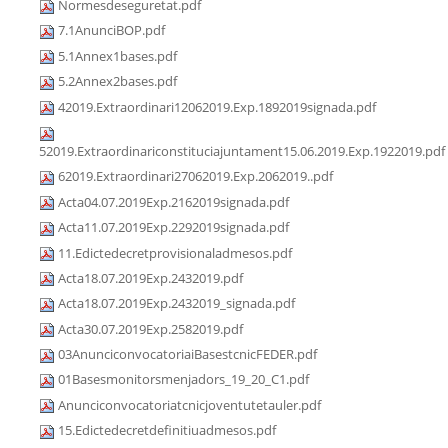
Normesdeseguretat.pdf
7.1AnunciBOP.pdf
5.1Annex1bases.pdf
5.2Annex2bases.pdf
42019.Extraordinari12062019.Exp.1892019signada.pdf
52019.Extraordinariconstituciajuntament15.06.2019.Exp.1922019.pdf
62019.Extraordinari27062019.Exp.2062019..pdf
Acta04.07.2019Exp.2162019signada.pdf
Acta11.07.2019Exp.2292019signada.pdf
11.Edictedecretprovisionaladmesos.pdf
Acta18.07.2019Exp.2432019.pdf
Acta18.07.2019Exp.2432019_signada.pdf
Acta30.07.2019Exp.2582019.pdf
03AnunciconvocatoriaiBasestcnicFEDER.pdf
01Basesmonitorsmenjadors_19_20_C1.pdf
Anunciconvocatoriatcnicjoventutetauler.pdf
15.Edictedecretdefinitiuadmesos.pdf