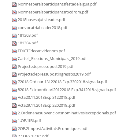
Normesperalsparticipantsfestadelaigua.pdf
Normesperalsparticipantsrocdrom.pdf
2018basesajutsLeader.pdf
convocatriaLeader2018.pdf
181303.pdf
181304.pdf
EDICTEdecanvidenom.pdf
Cartell_Eleccions_Municipals_2019.pdf
Projectedepressupost2019.pdf
Projectedepressupostingressos2019.pdf
72018.Ordinari13122018.Exp.3302018.signada.pdf
82018.Extraordinari20122018.Exp.3412018.signada.pdf
Acta20.11.2018Exp.3122018..pdf
Acta29.11.2018Exp.3202018..pdf
2.Ordenanasubvencionsnominativesiexcepcionals.pdf
1.OF.1IBI.pdf
2OF.2ImpostActivitatsEconmiques.pdf
2.1OF2.1ICIO.pdf