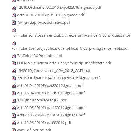
12019.Ordinari07022019.Exp.422019_signada.pdf
Acta31.01.2019Exp.352019_signada.pdf
7.Anunciaprovacidefinitiva.pdf
Formularisol.atorgamentsubv.directe_ambcamps_V.03_protegitimpri
FormulariComptejustificatiusimplificat_V.02_protegitimprimible.pdf
7.1.EdicteBOPdefinitiu.pdf
EOLIANA7102019CartaH.halysmunicipisnoafectats.pdf
1542C19_Convocatria_APA_2018_CAT1.pdf
22019.Ordinari01042019.Exp.972019signada.pdf
Acta01.04.2019Exp.982019signada.pdf
Acta18.04.2019Exp.1262019signada.pdf
3.DiligncianocelebraciJGL.pdf
Acta02.05.2019Exp.1442019signada.pdf
Acta23.05.2019Exp.1702019signada.pdf
Acta12.06.2019Exp.1882019.pdf
copy_of_Anunci.pdf