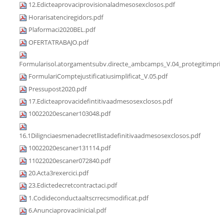
12.Edicteaprovaciprovisionaladmesosexclosos.pdf
Horarisatenciregidors.pdf
Plaformaci2020BEL.pdf
OFERTATRABAJO.pdf
Formularisol.atorgamentsubv.directe_ambcamps_V.04_protegitimpri
FormulariComptejustificatiusimplificat_V.05.pdf
Pressupost2020.pdf
17.Edicteaprovacidefintitivaadmesosexclosos.pdf
10022020escaner103048.pdf
16.1Dilignciaesmenadecretllistadefinitivaadmesosexclosos.pdf
10022020escaner131114.pdf
11022020escaner072840.pdf
20.Acta3rexercici.pdf
23.Edictedecretcontractaci.pdf
1.Codideconductaaltscrrecsmodificat.pdf
6.Anunciaprovaciinicial.pdf