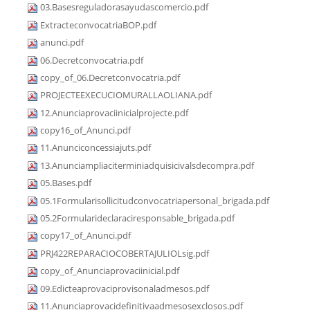
03.Basesreguladorasayudascomercio.pdf
ExtracteconvocatriaBOP.pdf
anunci.pdf
06.Decretconvocatria.pdf
copy_of_06.Decretconvocatria.pdf
PROJECTEEXECUCIOMURALLAOLIANA.pdf
12.Anunciaprovaciinicialprojecte.pdf
copy16_of_Anunci.pdf
11.Anunciconcessiajuts.pdf
13.Anunciampliaciterminiadquisicivalsdecompra.pdf
05.Bases.pdf
05.1Formularisollicitudconvocatriapersonal_brigada.pdf
05.2Formularideclaraciresponsable_brigada.pdf
copy17_of_Anunci.pdf
PRJ422REPARACIOCOBERTAJULIOLsig.pdf
copy_of_Anunciaprovaciinicial.pdf
09.Edicteaprovaciprovisonaladmesos.pdf
11.Anunciaprovacidefinitivaadmesosexclosos.pdf