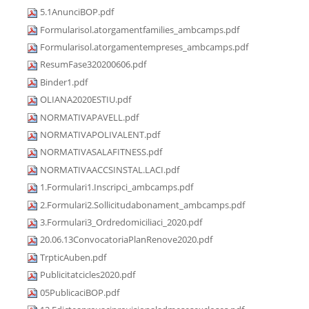
5.1AnunciBOP.pdf
Formularisol.atorgamentfamilies_ambcamps.pdf
Formularisol.atorgamentempreses_ambcamps.pdf
ResumFase320200606.pdf
Binder1.pdf
OLIANA2020ESTIU.pdf
NORMATIVAPAVELL.pdf
NORMATIVAPOLIVALENT.pdf
NORMATIVASALAFITNESS.pdf
NORMATIVAACCSINSTAL.LACI.pdf
1.Formulari1.Inscripci_ambcamps.pdf
2.Formulari2.Sollicitudabonament_ambcamps.pdf
3.Formulari3_Ordredomiciliaci_2020.pdf
20.06.13ConvocatoriaPlanRenove2020.pdf
TrpticAuben.pdf
Publicitatcicles2020.pdf
05PublicaciBOP.pdf