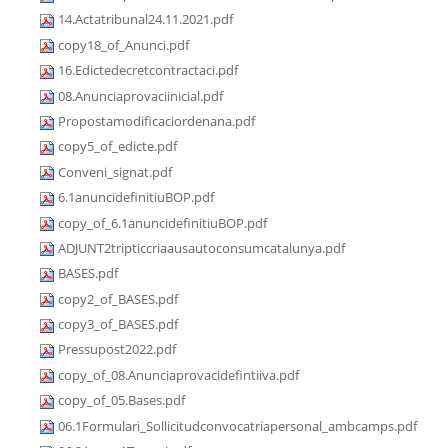
14.Actatribunal24.11.2021.pdf
copy18_of_Anunci.pdf
16.Edictedecretcontractaci.pdf
08.Anunciaprovaciinicial.pdf
Propostamodificaciordenana.pdf
copy5_of_edicte.pdf
Conveni_signat.pdf
6.1anuncidefinitiuBOP.pdf
copy_of_6.1anuncidefinitiuBOP.pdf
ADJUNT2tripticcriaausautoconsumcatalunya.pdf
BASES.pdf
copy2_of_BASES.pdf
copy3_of_BASES.pdf
Pressupost2022.pdf
copy_of_08.Anunciaprovacidefintiiva.pdf
copy_of_05.Bases.pdf
06.1Formulari_Sollicitudconvocatriapersonal_ambcamps.pdf