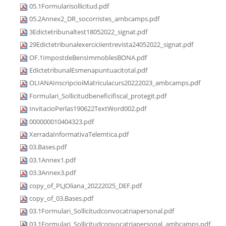
05.1Formularisollicitud.pdf
05.2Annex2_DR_socorristes_ambcamps.pdf
3Edictetribunaltest18052022_signat.pdf
29Edictetribunalexerciciientrevista24052022_signat.pdf
OF.1ImpostdeBensImmoblesBONA.pdf
EdictetribunalEsmenapuntuacitotal.pdf
OLIANAInscripcioiMatriculacurs20222023_ambcamps.pdf
Formulari_Sollicitudbeneficifiscal_protegit.pdf
InvitacioPerlas190622TextWord002.pdf
000000010404323.pdf
XerradaInformativaTelemtica.pdf
03.Bases.pdf
03.1Annex1.pdf
03.3Annex3.pdf
copy_of_PLJOliana_20222025_DEF.pdf
copy_of_03.Bases.pdf
03.1Formulari_Sollicitudconvocatriapersonal.pdf
03.1Formulari_Sollicitudconvocatriapersonal_ambcamps.pdf