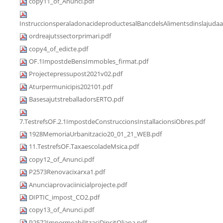
copy11_of_Anunci.pdf
InstruccionsperaladonacideproductesalBancdelsAlimentsdinslajudaa
ordreajutssectorprimari.pdf
copy4_of_edicte.pdf
OF.1ImpostdeBensImmobles_firmat.pdf
Projectepressupost2021v02.pdf
Aturpermunicipis202101.pdf
BasesajutstreballadorsERTO.pdf
7.TestrefsOF.2.1ImpostdeConstruccionsInstallacionsiObres.pdf
1928MemoriaUrbanitzacio20_01_21_WEB.pdf
11.TestrefsOF.TaxaescoladeMsica.pdf
copy12_of_Anunci.pdf
P2573Renovacixarxa1.pdf
Anunciaprovaciinicialprojecte.pdf
DIPTIC_impost_CO2.pdf
copy13_of_Anunci.pdf
P2572ImpermeabilitzaciDipsitOliana.pdf