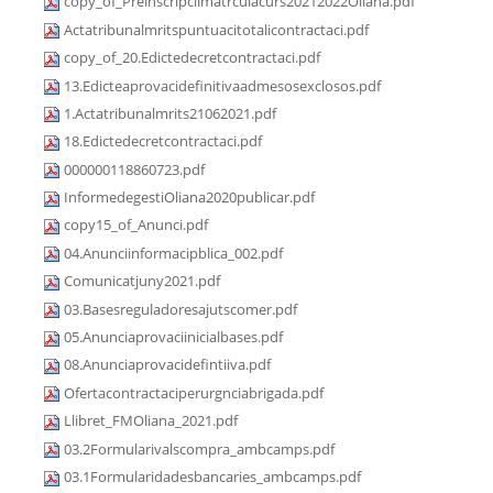
copy_of_Preinscripciimatrculacurs20212022Oliana.pdf
Actatribunalmritspuntuacitotalicontractaci.pdf
copy_of_20.Edictedecretcontractaci.pdf
13.Edicteaprovacidefinitivaadmesosexclosos.pdf
1.Actatribunalmrits21062021.pdf
18.Edictedecretcontractaci.pdf
000000118860723.pdf
InformedegestiOliana2020publicar.pdf
copy15_of_Anunci.pdf
04.Anunciinformacipblica_002.pdf
Comunicatjuny2021.pdf
03.Basesreguladoresajutscomer.pdf
05.Anunciaprovaciinicialbases.pdf
08.Anunciaprovacidefintiiva.pdf
Ofertacontractaciperurgnciabrigada.pdf
Llibret_FMOliana_2021.pdf
03.2Formularivalscompra_ambcamps.pdf
03.1Formularidadesbancaries_ambcamps.pdf