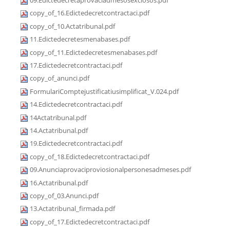
09.Edictedecretaprovaciadmesosexclosos.pdf
copy_of_16.Edictedecretcontractaci.pdf
copy_of_10.Actatribunal.pdf
11.Edictedecretesmenabases.pdf
copy_of_11.Edictedecretesmenabases.pdf
17.Edictedecretcontractaci.pdf
copy_of_anunci.pdf
FormulariComptejustificatiusimplificat_V.024.pdf
14.Edictedecretcontractaci.pdf
14Actatribunal.pdf
14.Actatribunal.pdf
19.Edictedecretcontractaci.pdf
copy_of_18.Edictedecretcontractaci.pdf
09.Anunciaprovaciproviosionalpersonesadmeses.pdf
16.Actatribunal.pdf
copy_of_03.Anunci.pdf
13.Actatribunal_firmada.pdf
copy_of_17.Edictedecretcontractaci.pdf