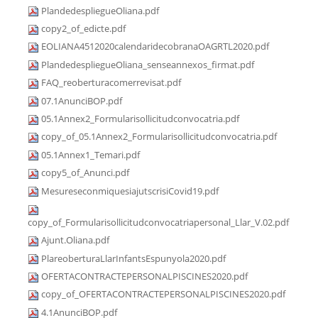
PlandedespliegueOliana.pdf
copy2_of_edicte.pdf
EOLIANA4512020calendaridecobranaOAGRTL2020.pdf
PlandedespliegueOliana_senseannexos_firmat.pdf
FAQ_reoberturacomerrevisat.pdf
07.1AnunciBOP.pdf
05.1Annex2_Formularisollicitudconvocatria.pdf
copy_of_05.1Annex2_Formularisollicitudconvocatria.pdf
05.1Annex1_Temari.pdf
copy5_of_Anunci.pdf
MesureseconmiquesiajutscrisiCovid19.pdf
copy_of_Formularisollicitudconvocatriapersonal_Llar_V.02.pdf
Ajunt.Oliana.pdf
PlareoberturaLlarInfantsEspunyola2020.pdf
OFERTACONTRACTEPERSONALPISCINES2020.pdf
copy_of_OFERTACONTRACTEPERSONALPISCINES2020.pdf
4.1AnunciBOP.pdf