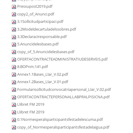
Pressupost2019.pdf
copy2_of_Anunci.pdf
3.1Sollicitudparticipaci.pdf
3.2Modeldecartuladelssobres.pdf
3.3Declaraciresponsable.pdf
5.Anuncidelesbases.pdf
copy_of_5.Anuncidelesbases.pdf
OFERTACONTRACTEADMINISTRATIUDESERVEIS.pdf
8.BOPnm.141.pdf
Annex1.1Bases_Llar_V.02.pdf
Annex1.2Bases_Llar_V.01.pdf
Formularisollicitudconvocatriapersonal_Llar_V.02.pdf
OFERTACONTRACTEPERSONALLABPRALPISICNA.pdf
Llibret FM 2019
Llibret FM 2019
0.1Normesperalsparticipantsfestadelescuma.pdf
copy_of_Normesperalsparticipantsfestadelaigua.pdf