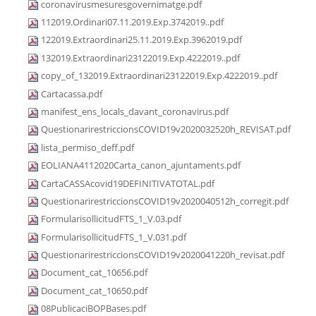
coronavirusmesuresgovernimatge.pdf
112019.Ordinari07.11.2019.Exp.3742019..pdf
122019.Extraordinari25.11.2019.Exp.3962019.pdf
132019.Extraordinari23122019.Exp.4222019..pdf
copy_of_132019.Extraordinari23122019.Exp.4222019..pdf
Cartacassa.pdf
manifest_ens_locals_davant_coronavirus.pdf
QuestionarirestriccionsCOVID19v2020032520h_REVISAT.pdf
lista_permiso_deff.pdf
EOLIANA4112020Carta_canon_ajuntaments.pdf
CartaCASSAcovid19DEFINITIVATOTAL.pdf
QuestionarirestriccionsCOVID19v2020040512h_corregit.pdf
FormularisollicitudFTS_1_V.03.pdf
FormularisollicitudFTS_1_V.031.pdf
QuestionarirestriccionsCOVID19v2020041220h_revisat.pdf
Document_cat_10656.pdf
Document_cat_10650.pdf
08PublicaciBOPBases.pdf