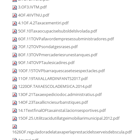
3.OF3.IVTM.pdf
4OF.4IIVTNU.pdf
4.1OF.4.2Taxacementiri.pdf
5OF.10Taxaocupaciselsubsldelslvolada.pdf
6OF.11TOVPafavordempresessubministradores.pdf
7OF.12TOVPsondatgesrases.pdf
8OF.13TOVPmercaderiesrunestanques.pdf
9OF.14TOVPTaulesicadires.pdf
10OF.15TOVPbarraquescasetesespectacles.pdf
11OF.19TAXALLARDINFANTS2017.pdf
1220OF.TAXAESCOLADEMSICA.2014.pdf
13OF.21Taxaexpediciodoc.administratius.pdf
14OF.23Taxallicnciesurbanstiques.pdf
14.1TextfinalOFtaxainstal.lacionsesportives.pdf
15OF.25.Utilitzacidutillatgeimobiliarimunicipal.2012.pdf
1626OF.reguladoradelataxaperlaprestacidelsserveisdebscula.pdf
Anunci.pdf