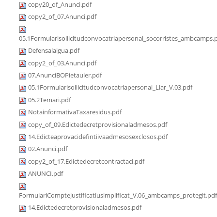
copy20_of_Anunci.pdf
copy2_of_07.Anunci.pdf
05.1Formularisollicitudconvocatriapersonal_socorristes_ambcamps.
Defensalaigua.pdf
copy2_of_03.Anunci.pdf
07.AnunciBOPietauler.pdf
05.1Formularisollicitudconvocatriapersonal_Llar_V.03.pdf
05.2Temari.pdf
NotainformativaTaxaresidus.pdf
copy_of_09.Edictedecretprovisionaladmesos.pdf
14.Edicteaprovacidefintiivaadmesosexclosos.pdf
02.Anunci.pdf
copy2_of_17.Edictedecretcontractaci.pdf
ANUNCI.pdf
FormulariComptejustificatiusimplificat_V.06_ambcamps_protegit.pdf
14.Edictedecretprovisionaladmesos.pdf