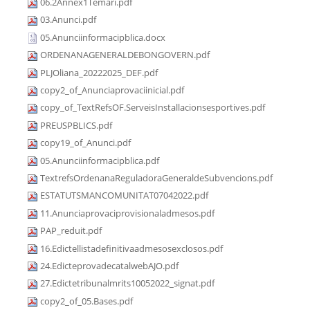
06.2Annex1Temari.pdf
03.Anunci.pdf
05.Anunciinformacipblica.docx
ORDENANAGENERALDEBONGOVERN.pdf
PLJOliana_20222025_DEF.pdf
copy2_of_Anunciaprovaciinicial.pdf
copy_of_TextRefsOF.ServeisInstallacionsesportives.pdf
PREUSPBLICS.pdf
copy19_of_Anunci.pdf
05.Anunciinformacipblica.pdf
TextrefsOrdenanaReguladoraGeneraldeSubvencions.pdf
ESTATUTSMANCOMUNITAT07042022.pdf
11.Anunciaprovaciprovisionaladmesos.pdf
PAP_reduit.pdf
16.Edictellistadefinitivaadmesosexclosos.pdf
24.EdicteprovadecatalwebAJO.pdf
27.Edictetribunalmrits10052022_signat.pdf
copy2_of_05.Bases.pdf