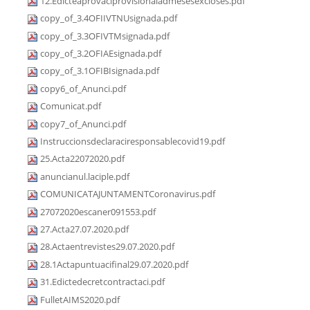
12.Edicteaprovaciprovisionaladmesesexcloses.pdf
copy_of_3.4OFIIVTNUsignada.pdf
copy_of_3.3OFIVTMsignada.pdf
copy_of_3.2OFIAEsignada.pdf
copy_of_3.1OFIBIsignada.pdf
copy6_of_Anunci.pdf
Comunicat.pdf
copy7_of_Anunci.pdf
Instruccionsdeclaraciresponsablecovid19.pdf
25.Acta22072020.pdf
anuncianul.laciple.pdf
COMUNICATAJUNTAMENTCoronavirus.pdf
27072020escaner091553.pdf
27.Acta27.07.2020.pdf
28.Actaentrevistes29.07.2020.pdf
28.1Actapuntuacifinal29.07.2020.pdf
31.Edictedecretcontractaci.pdf
FulletAIMS2020.pdf