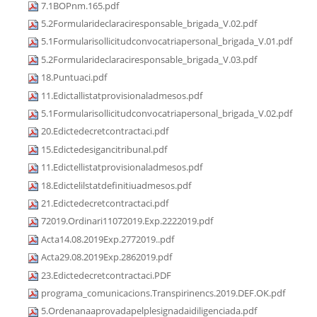
7.1BOPnm.165.pdf
5.2Formularideclaraciresponsable_brigada_V.02.pdf
5.1Formularisollicitudconvocatriapersonal_brigada_V.01.pdf
5.2Formularideclaraciresponsable_brigada_V.03.pdf
18.Puntuaci.pdf
11.Edictallistatprovisionaladmesos.pdf
5.1Formularisollicitudconvocatriapersonal_brigada_V.02.pdf
20.Edictedecretcontractaci.pdf
15.Edictedesigancitribunal.pdf
11.Edictellistatprovisionaladmesos.pdf
18.Edictelilstatdefinitiuadmesos.pdf
21.Edictedecretcontractaci.pdf
72019.Ordinari11072019.Exp.2222019.pdf
Acta14.08.2019Exp.2772019..pdf
Acta29.08.2019Exp.2862019.pdf
23.Edictedecretcontractaci.PDF
programa_comunicacions.Transpirinencs.2019.DEF.OK.pdf
5.Ordenanaaprovadapelplesignadaidiligenciada.pdf