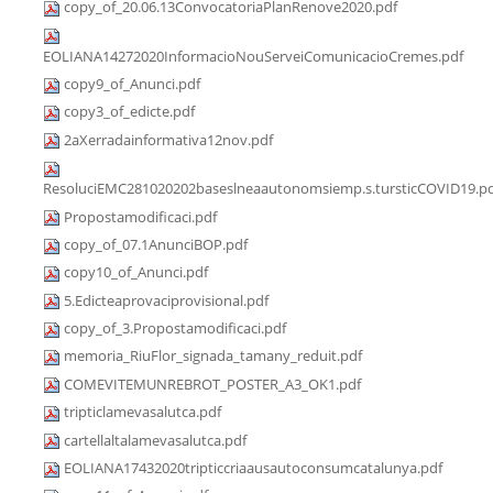
copy_of_20.06.13ConvocatoriaPlanRenove2020.pdf
EOLIANA14272020InformacioNouServeiComunicacioCremes.pdf
copy9_of_Anunci.pdf
copy3_of_edicte.pdf
2aXerradainformativa12nov.pdf
ResoluciEMC281020202baseslneaautonomsiemp.s.tursticCOVID19.p
Propostamodificaci.pdf
copy_of_07.1AnunciBOP.pdf
copy10_of_Anunci.pdf
5.Edicteaprovaciprovisional.pdf
copy_of_3.Propostamodificaci.pdf
memoria_RiuFlor_signada_tamany_reduit.pdf
COMEVITEMUNREBROT_POSTER_A3_OK1.pdf
tripticlamevasalutca.pdf
cartellaltalamevasalutca.pdf
EOLIANA17432020tripticcriaausautoconsumcatalunya.pdf