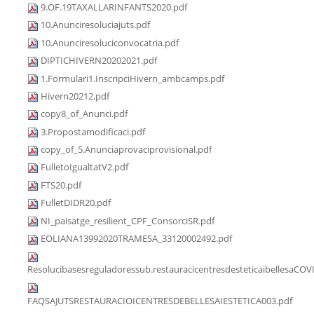
9.OF.19TAXALLARINFANTS2020.pdf
10.Anunciresoluciajuts.pdf
10.Anunciresoluciconvocatria.pdf
DIPTICHIVERN20202021.pdf
1.Formulari1.InscripciHivern_ambcamps.pdf
Hivern20212.pdf
copy8_of_Anunci.pdf
3.Propostamodificaci.pdf
copy_of_5.Anunciaprovaciprovisional.pdf
FulletoIgualtatV2.pdf
FTS20.pdf
FulletDIDR20.pdf
NI_paisatge_resilient_CPF_ConsorciSR.pdf
EOLIANA13992020TRAMESA_33120002492.pdf
Resolucibasesreguladoressub.restauracicentresdesteticaibellesaCOV
FAQSAJUTSRESTAURACIOICENTRESDEBELLESAIESTETICA003.pdf