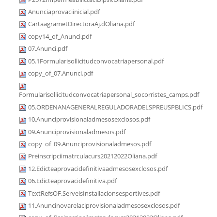
Anunciaprovaciinicial.pdf
CartaagrametDirectoraAj.dOliana.pdf
copy14_of_Anunci.pdf
07.Anunci.pdf
05.1Formularisollicitudconvocatriapersonal.pdf
copy_of_07.Anunci.pdf
Formularisollicitudconvocatriapersonal_socorristes_camps.pdf
05.ORDENANAGENERALREGULADORADELSPREUSPBLICS.pdf
10.Anunciprovisionaladmesosexclosos.pdf
09.Anunciprovisionaladmesos.pdf
copy_of_09.Anunciprovisionaladmesos.pdf
Preinscripciimatrculacurs20212022Oliana.pdf
12.Edicteaprovacidefinitivaadmesosexclosos.pdf
06.Edicteaprovacidefinitiva.pdf
TextRefsOF.ServeisInstallacionsesportives.pdf
11.Anuncinovarelaciprovisionaladmesosexclosos.pdf