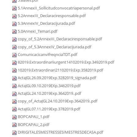
5.Bases.pdf
5.1AnnexII_Sollicitudconvocatriapersonal.pdf
5.2AnnexIII_Declaraciresponsable.pdf
5.3AnnexIV_Declaracijurada.pdf
5.0AnnexI_Temari.pdf
copy_of_5.2AnnexIII_Declaraciresponsable.pdf
copy_of_5.3AnnexIV_Declaracijurada.pdf
ComunicacicanvifreqnciaTDT.pdf
82019.Extraordinariiurgent14102019.Exp.3492019.pdf
102019.Extraordinari21102019.Exp.3582019.pdf
ActaJGL26.09.2019Exp.3282019_signada.pdf
ActaJGL09.10.2019EXp.3462019.pdf
ActaJGL24.10.2019Exp.3642019..pdf
copy_of_ActaJGL24.10.2019Exp.3642019..pdf
ActaJGL07.11.2019Exp.3782019.pdf
BOPCAPAU_1.pdf
BOPCAPAU_2.pdf
DIRIGITALESMESTRESSESIMESTRESDECASA.pdf