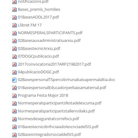
notificacions.pdf
Bases_premis_homilies
01BasesAODL2017.pdf
Llibret FM 17
NORMESPERALSPARTICIPANTS.pdf
02Basesauxadministratiuarxiu.pdf
02BasestecnicArxiu.pdf
07DOGCpublicacio.pdf
2017convocatoria2017ARP21982017.pdf
04publicacioDOGC.pdf
02BasespersonalTSpercobrirunabaixapermalaltia.doc
01BasespersonalEducadorperbaixamaternal.pdf
Programa Festa Major 2018
Normesperalsparticipantsfestadelescuma.pdf
Normesperalsparticipantstallervoliaks.pdf
Normesdeseguretatcorrefocs.pdf
01BasestecnicdinfnciaiadolescnciadelSIS.pdf
02BasesIntegradorsocialdelSIS.pdf