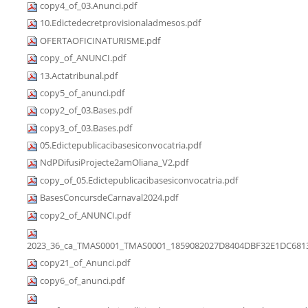
copy4_of_03.Anunci.pdf
10.Edictedecretprovisionaladmesos.pdf
OFERTAOFICINATURISME.pdf
copy_of_ANUNCI.pdf
13.Actatribunal.pdf
copy5_of_anunci.pdf
copy2_of_03.Bases.pdf
copy3_of_03.Bases.pdf
05.Edictepublicacibasesiconvocatria.pdf
NdPDifusiProjecte2amOliana_V2.pdf
copy_of_05.Edictepublicacibasesiconvocatria.pdf
BasesConcursdeCarnaval2024.pdf
copy2_of_ANUNCI.pdf
2023_36_ca_TMAS0001_TMAS0001_1859082027D8404DBF32E1DC6813
copy21_of_Anunci.pdf
copy6_of_anunci.pdf