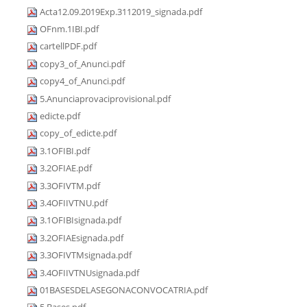
Acta12.09.2019Exp.3112019_signada.pdf
OFnm.1IBI.pdf
cartellPDF.pdf
copy3_of_Anunci.pdf
copy4_of_Anunci.pdf
5.Anunciaprovaciprovisional.pdf
edicte.pdf
copy_of_edicte.pdf
3.1OFIBI.pdf
3.2OFIAE.pdf
3.3OFIVTM.pdf
3.4OFIIVTNU.pdf
3.1OFIBIsignada.pdf
3.2OFIAEsignada.pdf
3.3OFIVTMsignada.pdf
3.4OFIIVTNUsignada.pdf
01BASESDELASEGONACONVOCATRIA.pdf