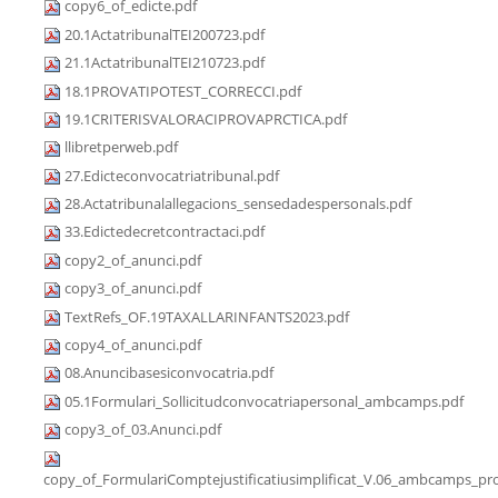
copy6_of_edicte.pdf
20.1ActatribunalTEI200723.pdf
21.1ActatribunalTEI210723.pdf
18.1PROVATIPOTEST_CORRECCI.pdf
19.1CRITERISVALORACIPROVAPRCTICA.pdf
llibretperweb.pdf
27.Edicteconvocatriatribunal.pdf
28.Actatribunalallegacions_sensedadespersonals.pdf
33.Edictedecretcontractaci.pdf
copy2_of_anunci.pdf
copy3_of_anunci.pdf
TextRefs_OF.19TAXALLARINFANTS2023.pdf
copy4_of_anunci.pdf
08.Anuncibasesiconvocatria.pdf
05.1Formulari_Sollicitudconvocatriapersonal_ambcamps.pdf
copy3_of_03.Anunci.pdf
copy_of_FormulariComptejustificatiusimplificat_V.06_ambcamps_pro