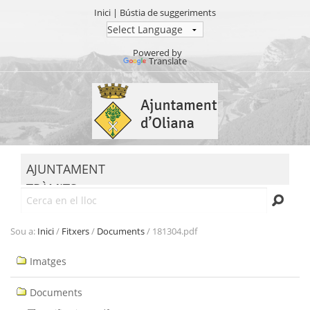
Inici
|
Bústia de suggeriments
Powered by
Translate
Ves
al
contingut.
|
Salta
MENU
a
AJUNTAMENT
la
TRÀMITS
navegació
Cerca
SEU ELECTRÒNICA
TRANSPARÈNCIA
Sou a:
Inici
/
Fitxers
/
Documents
/
181304.pdf
Navegació
Imatges
Documents