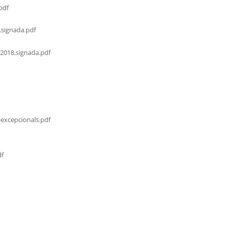
pdf
.signada.pdf
2018.signada.pdf
excepcionals.pdf
df