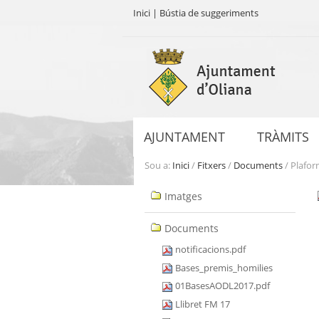
Inici
|
Bústia de suggeriments
Ves
al
contingut.
|
Salta
a
AJUNTAMENT
TRÀMITS
la
navegació
Sou a:
Inici
/
Fitxers
/
Documents
/
Plafor
Navegació
Imatges
Documents
notificacions.pdf
Bases_premis_homilies
01BasesAODL2017.pdf
Llibret FM 17