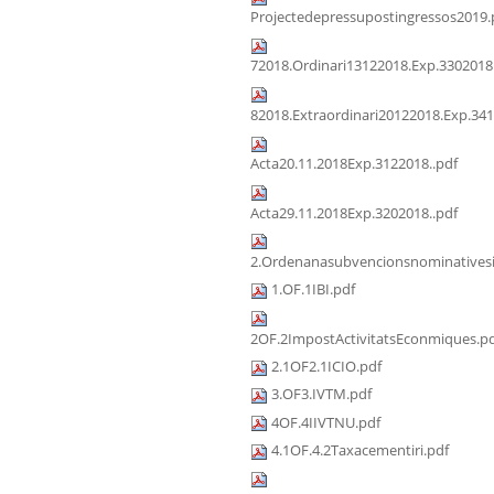
Projectedepressupostingressos2019.
72018.Ordinari13122018.Exp.3302018
82018.Extraordinari20122018.Exp.341
Acta20.11.2018Exp.3122018..pdf
Acta29.11.2018Exp.3202018..pdf
2.Ordenanasubvencionsnominativesi
1.OF.1IBI.pdf
2OF.2ImpostActivitatsEconmiques.p
2.1OF2.1ICIO.pdf
3.OF3.IVTM.pdf
4OF.4IIVTNU.pdf
4.1OF.4.2Taxacementiri.pdf