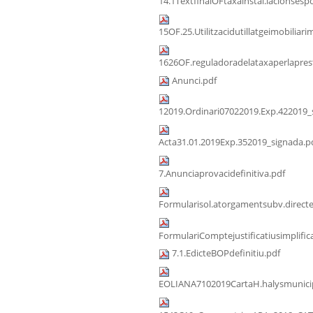
14.1TextfinalOFtaxainstal.lacionsespo
15OF.25.Utilitzacidutillatgeimobiliari
1626OF.reguladoradelataxaperlaprest
Anunci.pdf
12019.Ordinari07022019.Exp.422019_
Acta31.01.2019Exp.352019_signada.p
7.Anunciaprovacidefinitiva.pdf
Formularisol.atorgamentsubv.direct
FormulariComptejustificatiusimplific
7.1.EdicteBOPdefinitiu.pdf
EOLIANA7102019CartaH.halysmunicip