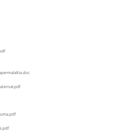
pdf
permalaltia.doc
ternal.pdf
cuma.pdf
s.pdf