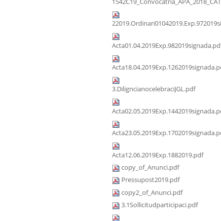
1542C19_Convocatria_APA_2018_CAT
22019.Ordinari01042019.Exp.972019s
Acta01.04.2019Exp.982019signada.pd
Acta18.04.2019Exp.1262019signada.p
3.DiligncianocelebraciJGL.pdf
Acta02.05.2019Exp.1442019signada.p
Acta23.05.2019Exp.1702019signada.p
Acta12.06.2019Exp.1882019.pdf
copy_of_Anunci.pdf
Pressupost2019.pdf
copy2_of_Anunci.pdf
3.1Sollicitudparticipaci.pdf