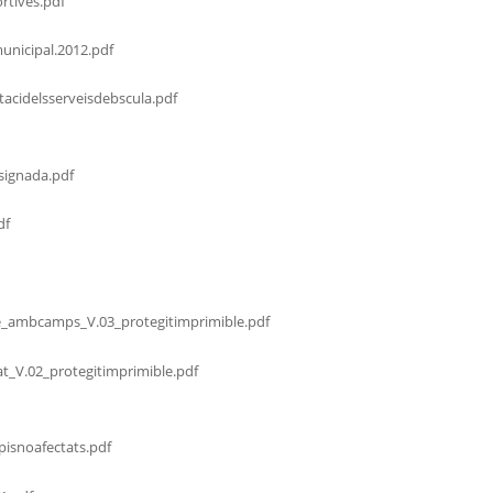
rtives.pdf
municipal.2012.pdf
acidelsserveisdebscula.pdf
signada.pdf
df
e_ambcamps_V.03_protegitimprimible.pdf
at_V.02_protegitimprimible.pdf
isnoafectats.pdf