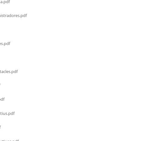
a.pdf
stradores.pdf
s.pdf
acles.pdf
f
df
tius.pdf
f