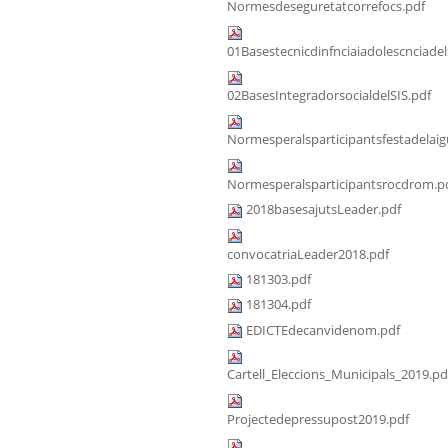
Normesdeseguretatcorrefocs.pdf
01Basestecnicdinfnciaiadolescnciadel
02BasesIntegradorsocialdelSIS.pdf
Normesperalsparticipantsfestadelaig
Normesperalsparticipantsrocdrom.p
2018basesajutsLeader.pdf
convocatriaLeader2018.pdf
181303.pdf
181304.pdf
EDICTEdecanvidenom.pdf
Cartell_Eleccions_Municipals_2019.pd
Projectedepressupost2019.pdf