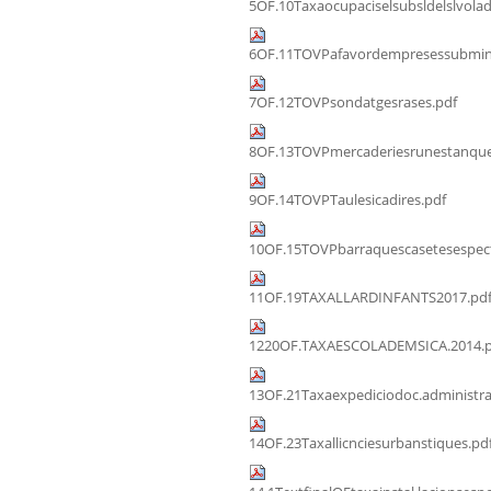
5OF.10Taxaocupaciselsubsldelslvolad
6OF.11TOVPafavordempresessubmini
7OF.12TOVPsondatgesrases.pdf
8OF.13TOVPmercaderiesrunestanque
9OF.14TOVPTaulesicadires.pdf
10OF.15TOVPbarraquescasetesespect
11OF.19TAXALLARDINFANTS2017.pd
1220OF.TAXAESCOLADEMSICA.2014.p
13OF.21Taxaexpediciodoc.administra
14OF.23Taxallicnciesurbanstiques.pd