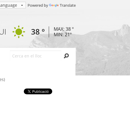
Powered by
Translate
MAX: 38 º
UI
38 º
MIN: 21º
Cerca
es)