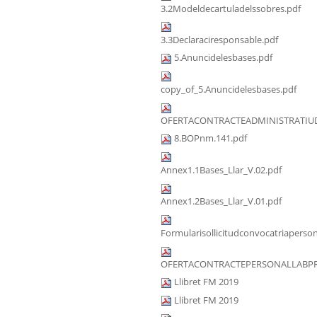
3.2Modeldecartuladelssobres.pdf
3.3Declaraciresponsable.pdf
5.Anuncidelesbases.pdf
copy_of_5.Anuncidelesbases.pdf
OFERTACONTRACTEADMINISTRATIUD
8.BOPnm.141.pdf
Annex1.1Bases_Llar_V.02.pdf
Annex1.2Bases_Llar_V.01.pdf
Formularisollicitudconvocatriaperson
OFERTACONTRACTEPERSONALLABPRA
Llibret FM 2019
Llibret FM 2019