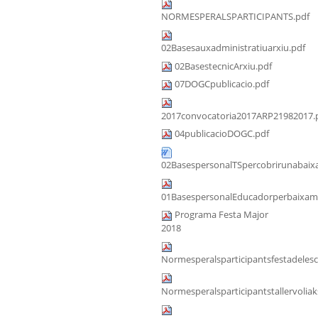
NORMESPERALSPARTICIPANTS.pdf
02Basesauxadministratiuarxiu.pdf
02BasestecnicArxiu.pdf
07DOGCpublicacio.pdf
2017convocatoria2017ARP21982017.
04publicacioDOGC.pdf
02BasespersonalTSpercobrirunabaixa
01BasespersonalEducadorperbaixama
Programa Festa Major
2018
Normesperalsparticipantsfestadeles
Normesperalsparticipantstallervoliak