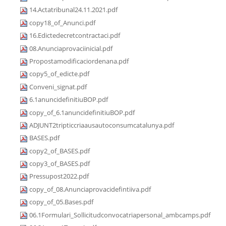
14.Actatribunal24.11.2021.pdf
copy18_of_Anunci.pdf
16.Edictedecretcontractaci.pdf
08.Anunciaprovaciinicial.pdf
Propostamodificaciordenana.pdf
copy5_of_edicte.pdf
Conveni_signat.pdf
6.1anuncidefinitiuBOP.pdf
copy_of_6.1anuncidefinitiuBOP.pdf
ADJUNT2tripticcriaausautoconsumcatalunya.pdf
BASES.pdf
copy2_of_BASES.pdf
copy3_of_BASES.pdf
Pressupost2022.pdf
copy_of_08.Anunciaprovacidefintiiva.pdf
copy_of_05.Bases.pdf
06.1Formulari_Sollicitudconvocatriapersonal_ambcamps.pdf