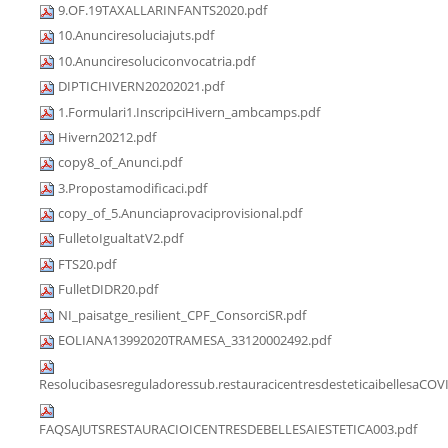
9.OF.19TAXALLARINFANTS2020.pdf
10.Anunciresoluciajuts.pdf
10.Anunciresoluciconvocatria.pdf
DIPTICHIVERN20202021.pdf
1.Formulari1.InscripciHivern_ambcamps.pdf
Hivern20212.pdf
copy8_of_Anunci.pdf
3.Propostamodificaci.pdf
copy_of_5.Anunciaprovaciprovisional.pdf
FulletoIgualtatV2.pdf
FTS20.pdf
FulletDIDR20.pdf
NI_paisatge_resilient_CPF_ConsorciSR.pdf
EOLIANA13992020TRAMESA_33120002492.pdf
Resolucibasesreguladoressub.restauracicentresdesteticaibellesaCOV
FAQSAJUTSRESTAURACIOICENTRESDEBELLESAIESTETICA003.pdf