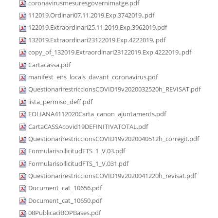
coronavirusmesuresgovernimatge.pdf
112019.Ordinari07.11.2019.Exp.3742019..pdf
122019.Extraordinari25.11.2019.Exp.3962019.pdf
132019.Extraordinari23122019.Exp.4222019..pdf
copy_of_132019.Extraordinari23122019.Exp.4222019..pdf
Cartacassa.pdf
manifest_ens_locals_davant_coronavirus.pdf
QuestionarirestriccionsCOVID19v2020032520h_REVISAT.pdf
lista_permiso_deff.pdf
EOLIANA4112020Carta_canon_ajuntaments.pdf
CartaCASSAcovid19DEFINITIVATOTAL.pdf
QuestionarirestriccionsCOVID19v2020040512h_corregit.pdf
FormularisollicitudFTS_1_V.03.pdf
FormularisollicitudFTS_1_V.031.pdf
QuestionarirestriccionsCOVID19v2020041220h_revisat.pdf
Document_cat_10656.pdf
Document_cat_10650.pdf
08PublicaciBOPBases.pdf