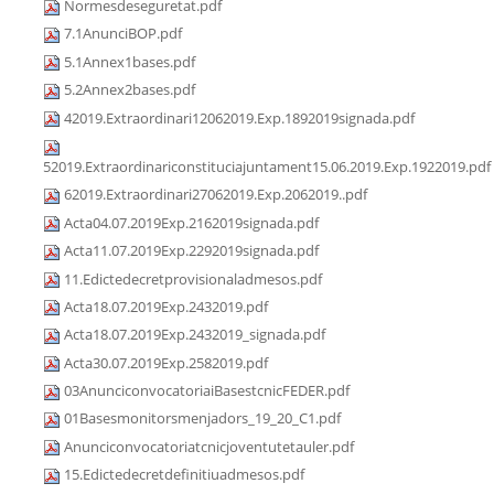
Normesdeseguretat.pdf
7.1AnunciBOP.pdf
5.1Annex1bases.pdf
5.2Annex2bases.pdf
42019.Extraordinari12062019.Exp.1892019signada.pdf
52019.Extraordinariconstituciajuntament15.06.2019.Exp.1922019.pdf
62019.Extraordinari27062019.Exp.2062019..pdf
Acta04.07.2019Exp.2162019signada.pdf
Acta11.07.2019Exp.2292019signada.pdf
11.Edictedecretprovisionaladmesos.pdf
Acta18.07.2019Exp.2432019.pdf
Acta18.07.2019Exp.2432019_signada.pdf
Acta30.07.2019Exp.2582019.pdf
03AnunciconvocatoriaiBasestcnicFEDER.pdf
01Basesmonitorsmenjadors_19_20_C1.pdf
Anunciconvocatoriatcnicjoventutetauler.pdf
15.Edictedecretdefinitiuadmesos.pdf