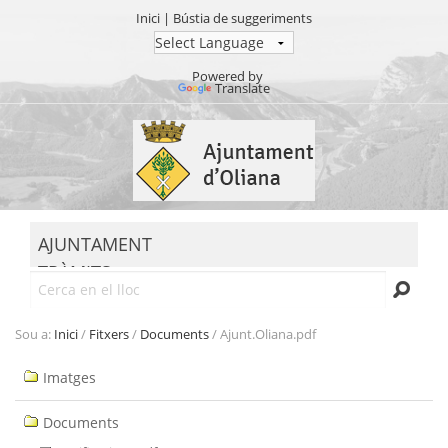
Inici
|
Bústia de suggeriments
Powered by
Translate
Ves
al
contingut.
|
Salta
MENU
a
AJUNTAMENT
la
TRÀMITS
navegació
Cerca
SEU ELECTRÒNICA
TRANSPARÈNCIA
Sou a:
Inici
/
Fitxers
/
Documents
/
Ajunt.Oliana.pdf
Navegació
Imatges
Documents