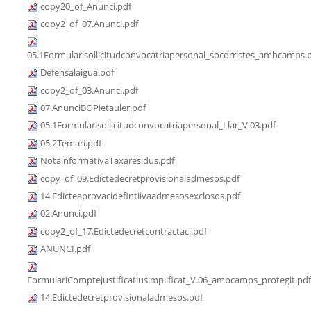
copy20_of_Anunci.pdf
copy2_of_07.Anunci.pdf
05.1Formularisollicitudconvocatriapersonal_socorristes_ambcamps.
Defensalaigua.pdf
copy2_of_03.Anunci.pdf
07.AnunciBOPietauler.pdf
05.1Formularisollicitudconvocatriapersonal_Llar_V.03.pdf
05.2Temari.pdf
NotainformativaTaxaresidus.pdf
copy_of_09.Edictedecretprovisionaladmesos.pdf
14.Edicteaprovacidefintiivaadmesosexclosos.pdf
02.Anunci.pdf
copy2_of_17.Edictedecretcontractaci.pdf
ANUNCI.pdf
FormulariComptejustificatiusimplificat_V.06_ambcamps_protegit.pdf
14.Edictedecretprovisionaladmesos.pdf