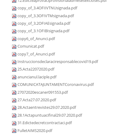
12.Edicteaprovaciprovisionaladmesesexcloses.pdf
copy_of_3.4OFIIVTNUsignada.pdf
copy_of_3.3OFIVTMsignada.pdf
copy_of_3.2OFIAEsignada.pdf
copy_of_3.1OFIBIsignada.pdf
copy6_of_Anunci.pdf
Comunicat.pdf
copy7_of_Anunci.pdf
Instruccionsdeclaraciresponsablecovid19.pdf
25.Acta22072020.pdf
anuncianul.laciple.pdf
COMUNICATAJUNTAMENTCoronavirus.pdf
27072020escaner091553.pdf
27.Acta27.07.2020.pdf
28.Actaentrevistes29.07.2020.pdf
28.1Actapuntuacifinal29.07.2020.pdf
31.Edictedecretcontractaci.pdf
FulletAIMS2020.pdf