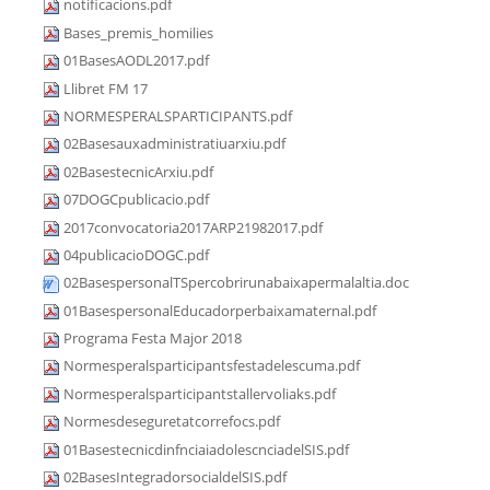
notificacions.pdf
Bases_premis_homilies
01BasesAODL2017.pdf
Llibret FM 17
NORMESPERALSPARTICIPANTS.pdf
02Basesauxadministratiuarxiu.pdf
02BasestecnicArxiu.pdf
07DOGCpublicacio.pdf
2017convocatoria2017ARP21982017.pdf
04publicacioDOGC.pdf
02BasespersonalTSpercobrirunabaixapermalaltia.doc
01BasespersonalEducadorperbaixamaternal.pdf
Programa Festa Major 2018
Normesperalsparticipantsfestadelescuma.pdf
Normesperalsparticipantstallervoliaks.pdf
Normesdeseguretatcorrefocs.pdf
01BasestecnicdinfnciaiadolescnciadelSIS.pdf
02BasesIntegradorsocialdelSIS.pdf