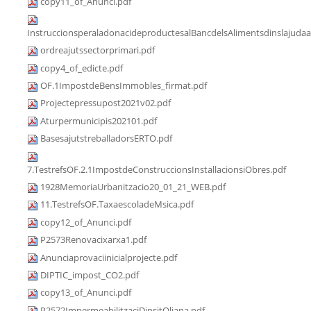
copy11_of_Anunci.pdf
InstruccionsperaladonacideproductesalBancdelsAlimentsdinslajudaa
ordreajutssectorprimari.pdf
copy4_of_edicte.pdf
OF.1ImpostdeBensImmobles_firmat.pdf
Projectepressupost2021v02.pdf
Aturpermunicipis202101.pdf
BasesajutstreballadorsERTO.pdf
7.TestrefsOF.2.1ImpostdeConstruccionsInstallacionsiObres.pdf
1928MemoriaUrbanitzacio20_01_21_WEB.pdf
11.TestrefsOF.TaxaescoladeMsica.pdf
copy12_of_Anunci.pdf
P2573Renovacixarxa1.pdf
Anunciaprovaciinicialprojecte.pdf
DIPTIC_impost_CO2.pdf
copy13_of_Anunci.pdf
P2572ImpermeabilitzaciDipsitOliana.pdf