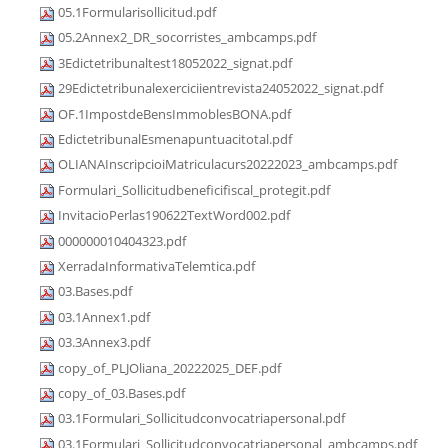
05.1Formularisollicitud.pdf
05.2Annex2_DR_socorristes_ambcamps.pdf
3Edictetribunaltest18052022_signat.pdf
29Edictetribunalexerciciientrevista24052022_signat.pdf
OF.1ImpostdeBensImmoblesBONA.pdf
EdictetribunalEsmenapuntuacitotal.pdf
OLIANAInscripcioiMatriculacurs20222023_ambcamps.pdf
Formulari_Sollicitudbeneficifiscal_protegit.pdf
InvitacioPerlas190622TextWord002.pdf
000000010404323.pdf
XerradaInformativaTelemtica.pdf
03.Bases.pdf
03.1Annex1.pdf
03.3Annex3.pdf
copy_of_PLJOliana_20222025_DEF.pdf
copy_of_03.Bases.pdf
03.1Formulari_Sollicitudconvocatriapersonal.pdf
03.1Formulari_Sollicitudconvocatriapersonal_ambcamps.pdf