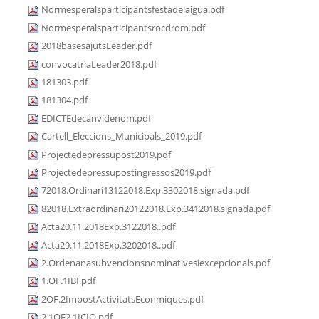
Normesperalsparticipantsfestadelaigua.pdf
Normesperalsparticipantsrocdrom.pdf
2018basesajutsLeader.pdf
convocatriaLeader2018.pdf
181303.pdf
181304.pdf
EDICTEdecanvidenom.pdf
Cartell_Eleccions_Municipals_2019.pdf
Projectedepressupost2019.pdf
Projectedepressupostingressos2019.pdf
72018.Ordinari13122018.Exp.3302018.signada.pdf
82018.Extraordinari20122018.Exp.3412018.signada.pdf
Acta20.11.2018Exp.3122018..pdf
Acta29.11.2018Exp.3202018..pdf
2.Ordenanasubvencionsnominativesiexcepcionals.pdf
1.OF.1IBI.pdf
2OF.2ImpostActivitatsEconmiques.pdf
2.1OF2.1ICIO.pdf