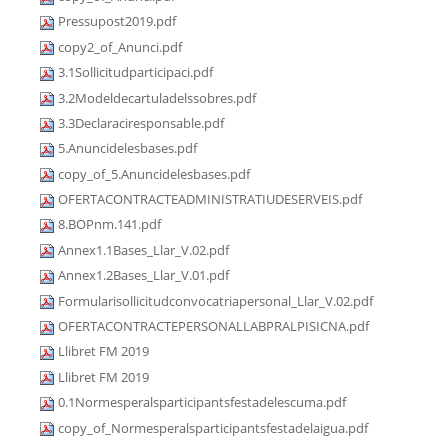
Pressupost2019.pdf
copy2_of_Anunci.pdf
3.1Sollicitudparticipaci.pdf
3.2Modeldecartuladelssobres.pdf
3.3Declaraciresponsable.pdf
5.Anuncidelesbases.pdf
copy_of_5.Anuncidelesbases.pdf
OFERTACONTRACTEADMINISTRATIUDESERVEIS.pdf
8.BOPnm.141.pdf
Annex1.1Bases_Llar_V.02.pdf
Annex1.2Bases_Llar_V.01.pdf
Formularisollicitudconvocatriapersonal_Llar_V.02.pdf
OFERTACONTRACTEPERSONALLABPRALPISICNA.pdf
Llibret FM 2019
Llibret FM 2019
0.1Normesperalsparticipantsfestadelescuma.pdf
copy_of_Normesperalsparticipantsfestadelaigua.pdf