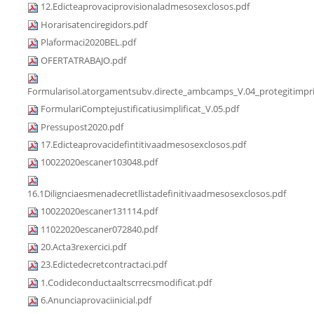
12.Edicteaprovaciprovisionaladmesosexclosos.pdf
Horarisatenciregidors.pdf
Plaformaci2020BEL.pdf
OFERTATRABAJO.pdf
Formularisol.atorgamentsubv.directe_ambcamps_V.04_protegitimpri
FormulariComptejustificatiusimplificat_V.05.pdf
Pressupost2020.pdf
17.Edicteaprovacidefintitivaadmesosexclosos.pdf
10022020escaner103048.pdf
16.1Dilignciaesmenadecretllistadefinitivaadmesosexclosos.pdf
10022020escaner131114.pdf
11022020escaner072840.pdf
20.Acta3rexercici.pdf
23.Edictedecretcontractaci.pdf
1.Codideconductaaltscrrecsmodificat.pdf
6.Anunciaprovaciinicial.pdf