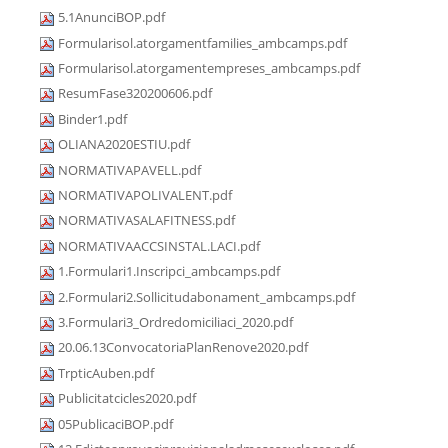
5.1AnunciBOP.pdf
Formularisol.atorgamentfamilies_ambcamps.pdf
Formularisol.atorgamentempreses_ambcamps.pdf
ResumFase320200606.pdf
Binder1.pdf
OLIANA2020ESTIU.pdf
NORMATIVAPAVELL.pdf
NORMATIVAPOLIVALENT.pdf
NORMATIVASALAFITNESS.pdf
NORMATIVAACCSINSTAL.LACI.pdf
1.Formulari1.Inscripci_ambcamps.pdf
2.Formulari2.Sollicitudabonament_ambcamps.pdf
3.Formulari3_Ordredomiciliaci_2020.pdf
20.06.13ConvocatoriaPlanRenove2020.pdf
TrpticAuben.pdf
Publicitatcicles2020.pdf
05PublicaciBOP.pdf