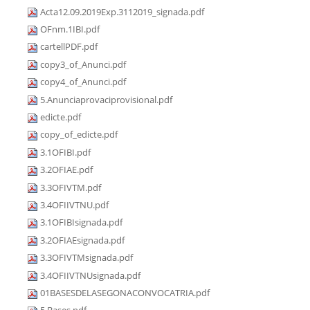
Acta12.09.2019Exp.3112019_signada.pdf
OFnm.1IBI.pdf
cartellPDF.pdf
copy3_of_Anunci.pdf
copy4_of_Anunci.pdf
5.Anunciaprovaciprovisional.pdf
edicte.pdf
copy_of_edicte.pdf
3.1OFIBI.pdf
3.2OFIAE.pdf
3.3OFIVTM.pdf
3.4OFIIVTNU.pdf
3.1OFIBIsignada.pdf
3.2OFIAEsignada.pdf
3.3OFIVTMsignada.pdf
3.4OFIIVTNUsignada.pdf
01BASESDELASEGONACONVOCATRIA.pdf