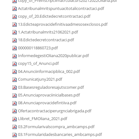
copy_of_Preinscripciimatrculacurs20212022Oliana.pdf
Actatribunalmritspuntuacitotalicontractaci.pdf
copy_of_20.Edictedecretcontractaci.pdf
13.Edicteaprovacidefinitivaadmesosexclosos.pdf
1.Actatribunalmrits21062021.pdf
18.Edictedecretcontractaci.pdf
000000118860723.pdf
InformedegestiOliana2020publicar.pdf
copy15_of_Anunci.pdf
04.Anunciinformacipblica_002.pdf
Comunicatjuny2021.pdf
03.Basesreguladoresajutscomer.pdf
05.Anunciaprovaciinicialbases.pdf
08.Anunciaprovacidefintiiva.pdf
Ofertacontractaciperurgnciabrigada.pdf
Llibret_FMOliana_2021.pdf
03.2Formularivalscompra_ambcamps.pdf
03.1Formularidadesbancaries_ambcamps.pdf