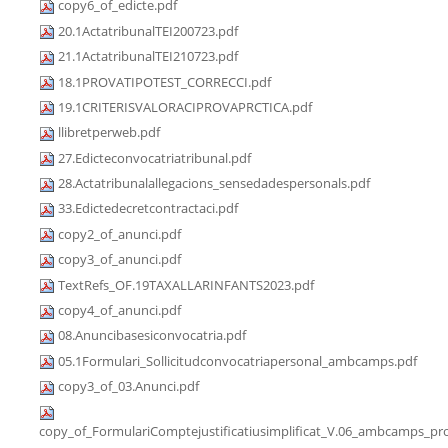
copy6_of_edicte.pdf
20.1ActatribunalTEI200723.pdf
21.1ActatribunalTEI210723.pdf
18.1PROVATIPOTEST_CORRECCI.pdf
19.1CRITERISVALORACIPROVAPRCTICA.pdf
llibretperweb.pdf
27.Edicteconvocatriatribunal.pdf
28.Actatribunalallegacions_sensedadespersonals.pdf
33.Edictedecretcontractaci.pdf
copy2_of_anunci.pdf
copy3_of_anunci.pdf
TextRefs_OF.19TAXALLARINFANTS2023.pdf
copy4_of_anunci.pdf
08.Anuncibasesiconvocatria.pdf
05.1Formulari_Sollicitudconvocatriapersonal_ambcamps.pdf
copy3_of_03.Anunci.pdf
copy_of_FormulariComptejustificatiusimplificat_V.06_ambcamps_pro