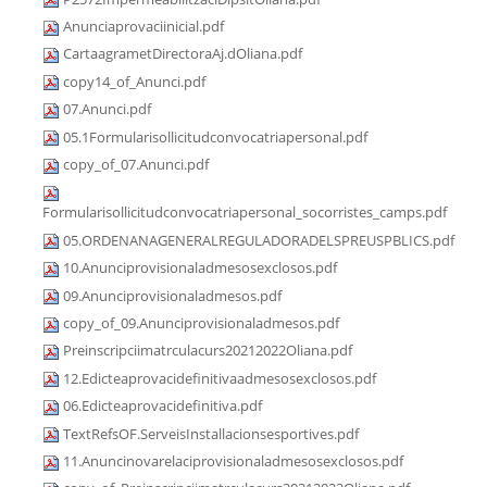
Anunciaprovaciinicial.pdf
CartaagrametDirectoraAj.dOliana.pdf
copy14_of_Anunci.pdf
07.Anunci.pdf
05.1Formularisollicitudconvocatriapersonal.pdf
copy_of_07.Anunci.pdf
Formularisollicitudconvocatriapersonal_socorristes_camps.pdf
05.ORDENANAGENERALREGULADORADELSPREUSPBLICS.pdf
10.Anunciprovisionaladmesosexclosos.pdf
09.Anunciprovisionaladmesos.pdf
copy_of_09.Anunciprovisionaladmesos.pdf
Preinscripciimatrculacurs20212022Oliana.pdf
12.Edicteaprovacidefinitivaadmesosexclosos.pdf
06.Edicteaprovacidefinitiva.pdf
TextRefsOF.ServeisInstallacionsesportives.pdf
11.Anuncinovarelaciprovisionaladmesosexclosos.pdf