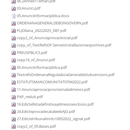
06.2Annex1Temari.pdf
03.Anunci.pdf
05.Anunciinformacipblica.docx
ORDENANAGENERALDEBONGOVERN.pdf
PLJOliana_20222025_DEF.pdf
copy2_of_Anunciaprovaciinicial.pdf
copy_of_TextRefsOF.ServeisInstallacionsesportives.pdf
PREUSPBLICS.pdf
copy19_of_Anunci.pdf
05.Anunciinformacipblica.pdf
TextrefsOrdenanaReguladoraGeneraldeSubvencions.pdf
ESTATUTSMANCOMUNITAT07042022.pdf
11.Anunciaprovaciprovisionaladmesos.pdf
PAP_reduit.pdf
16.Edictellistadefinitivaadmesosexclosos.pdf
24.EdicteprovadecatalwebAJO.pdf
27.Edictetribunalmrits10052022_signat.pdf
copy2_of_05.Bases.pdf