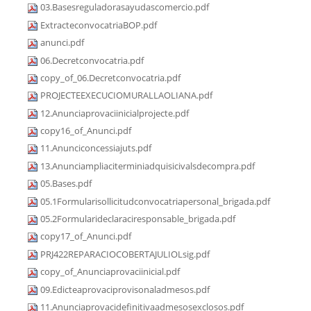
03.Basesreguladorasayudascomercio.pdf
ExtracteconvocatriaBOP.pdf
anunci.pdf
06.Decretconvocatria.pdf
copy_of_06.Decretconvocatria.pdf
PROJECTEEXECUCIOMURALLAOLIANA.pdf
12.Anunciaprovaciinicialprojecte.pdf
copy16_of_Anunci.pdf
11.Anunciconcessiajuts.pdf
13.Anunciampliaciterminiadquisicivalsdecompra.pdf
05.Bases.pdf
05.1Formularisollicitudconvocatriapersonal_brigada.pdf
05.2Formularideclaraciresponsable_brigada.pdf
copy17_of_Anunci.pdf
PRJ422REPARACIOCOBERTAJULIOLsig.pdf
copy_of_Anunciaprovaciinicial.pdf
09.Edicteaprovaciprovisonaladmesos.pdf
11.Anunciaprovacidefinitivaadmesosexclosos.pdf