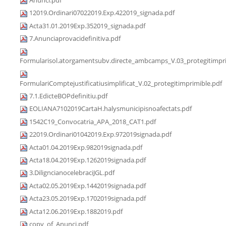
12019.Ordinari07022019.Exp.422019_signada.pdf
Acta31.01.2019Exp.352019_signada.pdf
7.Anunciaprovacidefinitiva.pdf
Formularisol.atorgamentsubv.directe_ambcamps_V.03_protegitimpri
FormulariComptejustificatiusimplificat_V.02_protegitimprimible.pdf
7.1.EdicteBOPdefinitiu.pdf
EOLIANA7102019CartaH.halysmunicipisnoafectats.pdf
1542C19_Convocatria_APA_2018_CAT1.pdf
22019.Ordinari01042019.Exp.972019signada.pdf
Acta01.04.2019Exp.982019signada.pdf
Acta18.04.2019Exp.1262019signada.pdf
3.DiligncianocelebraciJGL.pdf
Acta02.05.2019Exp.1442019signada.pdf
Acta23.05.2019Exp.1702019signada.pdf
Acta12.06.2019Exp.1882019.pdf
copy_of_Anunci.pdf