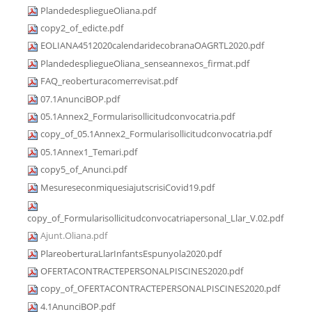
PlandedespliegueOliana.pdf
copy2_of_edicte.pdf
EOLIANA4512020calendaridecobranaOAGRTL2020.pdf
PlandedespliegueOliana_senseannexos_firmat.pdf
FAQ_reoberturacomerrevisat.pdf
07.1AnunciBOP.pdf
05.1Annex2_Formularisollicitudconvocatria.pdf
copy_of_05.1Annex2_Formularisollicitudconvocatria.pdf
05.1Annex1_Temari.pdf
copy5_of_Anunci.pdf
MesureseconmiquesiajutscrisiCovid19.pdf
copy_of_Formularisollicitudconvocatriapersonal_Llar_V.02.pdf
Ajunt.Oliana.pdf
PlareoberturaLlarInfantsEspunyola2020.pdf
OFERTACONTRACTEPERSONALPISCINES2020.pdf
copy_of_OFERTACONTRACTEPERSONALPISCINES2020.pdf
4.1AnunciBOP.pdf