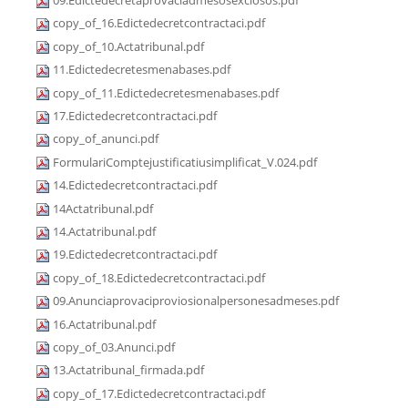
09.Edictedecretaprovaciadmesosexclosos.pdf
copy_of_16.Edictedecretcontractaci.pdf
copy_of_10.Actatribunal.pdf
11.Edictedecretesmenabases.pdf
copy_of_11.Edictedecretesmenabases.pdf
17.Edictedecretcontractaci.pdf
copy_of_anunci.pdf
FormulariComptejustificatiusimplificat_V.024.pdf
14.Edictedecretcontractaci.pdf
14Actatribunal.pdf
14.Actatribunal.pdf
19.Edictedecretcontractaci.pdf
copy_of_18.Edictedecretcontractaci.pdf
09.Anunciaprovaciproviosionalpersonesadmeses.pdf
16.Actatribunal.pdf
copy_of_03.Anunci.pdf
13.Actatribunal_firmada.pdf
copy_of_17.Edictedecretcontractaci.pdf