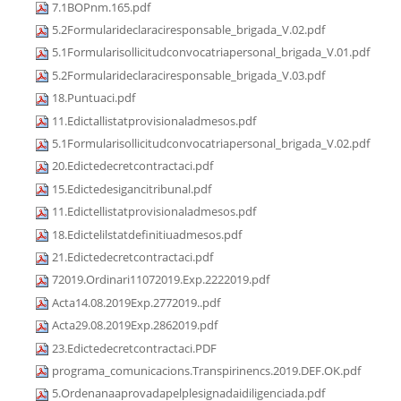
7.1BOPnm.165.pdf
5.2Formularideclaraciresponsable_brigada_V.02.pdf
5.1Formularisollicitudconvocatriapersonal_brigada_V.01.pdf
5.2Formularideclaraciresponsable_brigada_V.03.pdf
18.Puntuaci.pdf
11.Edictallistatprovisionaladmesos.pdf
5.1Formularisollicitudconvocatriapersonal_brigada_V.02.pdf
20.Edictedecretcontractaci.pdf
15.Edictedesigancitribunal.pdf
11.Edictellistatprovisionaladmesos.pdf
18.Edictelilstatdefinitiuadmesos.pdf
21.Edictedecretcontractaci.pdf
72019.Ordinari11072019.Exp.2222019.pdf
Acta14.08.2019Exp.2772019..pdf
Acta29.08.2019Exp.2862019.pdf
23.Edictedecretcontractaci.PDF
programa_comunicacions.Transpirinencs.2019.DEF.OK.pdf
5.Ordenanaaprovadapelplesignadaidiligenciada.pdf