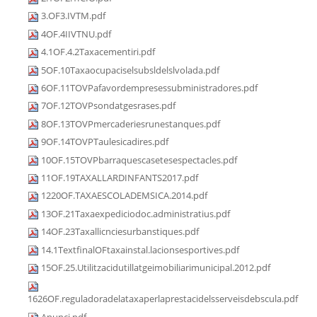
3.OF3.IVTM.pdf
4OF.4IIVTNU.pdf
4.1OF.4.2Taxacementiri.pdf
5OF.10Taxaocupaciselsubsldelslvolada.pdf
6OF.11TOVPafavordempresessubministradores.pdf
7OF.12TOVPsondatgesrases.pdf
8OF.13TOVPmercaderiesrunestanques.pdf
9OF.14TOVPTaulesicadires.pdf
10OF.15TOVPbarraquescasetesespectacles.pdf
11OF.19TAXALLARDINFANTS2017.pdf
1220OF.TAXAESCOLADEMSICA.2014.pdf
13OF.21Taxaexpediciodoc.administratius.pdf
14OF.23Taxallicnciesurbanstiques.pdf
14.1TextfinalOFtaxainstal.lacionsesportives.pdf
15OF.25.Utilitzacidutillatgeimobiliarimunicipal.2012.pdf
1626OF.reguladoradelataxaperlaprestacidelsserveisdebscula.pdf
Anunci.pdf