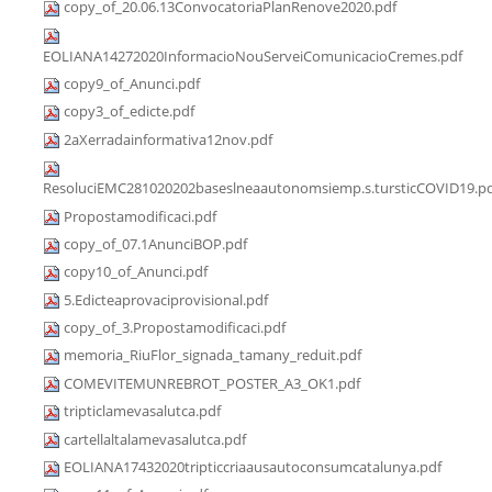
copy_of_20.06.13ConvocatoriaPlanRenove2020.pdf
EOLIANA14272020InformacioNouServeiComunicacioCremes.pdf
copy9_of_Anunci.pdf
copy3_of_edicte.pdf
2aXerradainformativa12nov.pdf
ResoluciEMC281020202baseslneaautonomsiemp.s.tursticCOVID19.p
Propostamodificaci.pdf
copy_of_07.1AnunciBOP.pdf
copy10_of_Anunci.pdf
5.Edicteaprovaciprovisional.pdf
copy_of_3.Propostamodificaci.pdf
memoria_RiuFlor_signada_tamany_reduit.pdf
COMEVITEMUNREBROT_POSTER_A3_OK1.pdf
tripticlamevasalutca.pdf
cartellaltalamevasalutca.pdf
EOLIANA17432020tripticcriaausautoconsumcatalunya.pdf