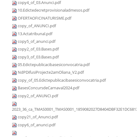
copy4_of_03.Anunci.pdf
10.Edictedecretprovisionaladmesos.pdf
OFERTAOFICINATURISME.pdf
copy_of_ANUNCI.pdf
13.Actatribunal.pdf
copy5_of_anunci.pdf
copy2_of_03.Bases.pdf
copy3_of_03.Bases.pdf
05.Edictepublicacibasesiconvocatria.pdf
NdPDifusiProjecte2amOliana_V2.pdf
copy_of_05.Edictepublicacibasesiconvocatria.pdf
BasesConcursdeCarnaval2024.pdf
copy2_of_ANUNCI.pdf
2023_36_ca_TMAS0001_TMAS0001_1859082027D8404DBF32E1DC6813
copy21_of_Anunci.pdf
copy6_of_anunci.pdf