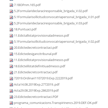
7.1BOPnm.165.pdf
5.2Formularideclaraciresponsable_brigada_V.02.pdf
5.1Formularisollicitudconvocatriapersonal_brigada_V.01.pdf
5.2Formularideclaraciresponsable_brigada_V.03.pdf
18.Puntuaci.pdf
11.Edictallistatprovisionaladmesos.pdf
5.1Formularisollicitudconvocatriapersonal_brigada_V.02.pdf
20.Edictedecretcontractaci.pdf
15.Edictedesigancitribunal.pdf
11.Edictellistatprovisionaladmesos.pdf
18.Edictelilstatdefinitiuadmesos.pdf
21.Edictedecretcontractaci.pdf
72019.Ordinari11072019.Exp.2222019.pdf
Acta14.08.2019Exp.2772019..pdf
Acta29.08.2019Exp.2862019.pdf
23.Edictedecretcontractaci.PDF
programa_comunicacions.Transpirinencs.2019.DEF.OK.pdf