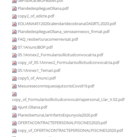
08PublicaciBOPBases.pdf
PlandedespliegueOliana.pdf
copy2_of_edicte.pdf
EOLIANA4512020calendaridecobranaOAGRTL2020.pdf
PlandedespliegueOliana_senseannexos_firmat.pdf
FAQ_reoberturacomerrevisat.pdf
07.1AnunciBOP.pdf
05.1Annex2_Formularisollicitudconvocatria.pdf
copy_of_05.1Annex2_Formularisollicitudconvocatria.pdf
05.1Annex1_Temari.pdf
copy5_of_Anunci.pdf
MesureseconmiquesiajutscrisiCovid19.pdf
copy_of_Formularisollicitudconvocatriapersonal_Llar_V.02.pdf
Ajunt.Oliana.pdf
PlareoberturaLlarInfantsEspunyola2020.pdf
OFERTACONTRACTEPERSONALPISCINES2020.pdf
copy_of_OFERTACONTRACTEPERSONALPISCINES2020.pdf