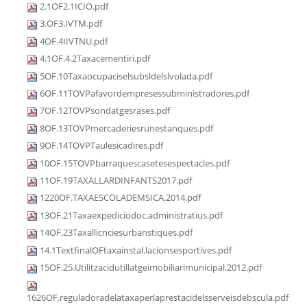
2.1OF2.1ICIO.pdf
3.OF3.IVTM.pdf
4OF.4IIVTNU.pdf
4.1OF.4.2Taxacementiri.pdf
5OF.10Taxaocupaciselsubsldelslvolada.pdf
6OF.11TOVPafavordempresessubministradores.pdf
7OF.12TOVPsondatgesrases.pdf
8OF.13TOVPmercaderiesrunestanques.pdf
9OF.14TOVPTaulesicadires.pdf
10OF.15TOVPbarraquescasetesespectacles.pdf
11OF.19TAXALLARDINFANTS2017.pdf
1220OF.TAXAESCOLADEMSICA.2014.pdf
13OF.21Taxaexpediciodoc.administratius.pdf
14OF.23Taxallicnciesurbanstiques.pdf
14.1TextfinalOFtaxainstal.lacionsesportives.pdf
15OF.25.Utilitzacidutillatgeimobiliarimunicipal.2012.pdf
1626OF.reguladoradelataxaperlaprestacidelsserveisdebscula.pdf