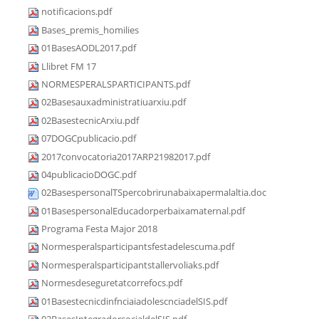
notificacions.pdf
Bases_premis_homilies
01BasesAODL2017.pdf
Llibret FM 17
NORMESPERALSPARTICIPANTS.pdf
02Basesauxadministratiuarxiu.pdf
02BasestecnicArxiu.pdf
07DOGCpublicacio.pdf
2017convocatoria2017ARP21982017.pdf
04publicacioDOGC.pdf
02BasespersonalTSpercobrirunabaixapermalaltia.doc
01BasespersonalEducadorperbaixamaternal.pdf
Programa Festa Major 2018
Normesperalsparticipantsfestadelescuma.pdf
Normesperalsparticipantstallervoliaks.pdf
Normesdeseguretatcorrefocs.pdf
01BasestecnicdinfnciaiadolescnciadelSIS.pdf