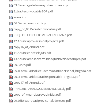
03.Basesreguladorasayudascomercio.pdf
ExtracteconvocatriaBOP.pdf
anunci.pdf
06.Decretconvocatria.pdf
copy_of_06.Decretconvocatria.pdf
PROJECTEEXECUCIOMURALLAOLIANA.pdf
12.Anunciaprovaciinicialprojecte.pdf
copy16_of_Anunci.pdf
11.Anunciconcessiajuts.pdf
13.Anunciampliaciterminiadquisicivalsdecompra.pdf
05.Bases.pdf
05.1Formularisollicitudconvocatriapersonal_brigada.pdf
05.2Formularideclaraciresponsable_brigada.pdf
copy17_of_Anunci.pdf
PRJ422REPARACIOCOBERTAJULIOLsig.pdf
copy_of_Anunciaprovaciinicial.pdf
09.Edicteaprovaciprovisonaladmesos.pdf