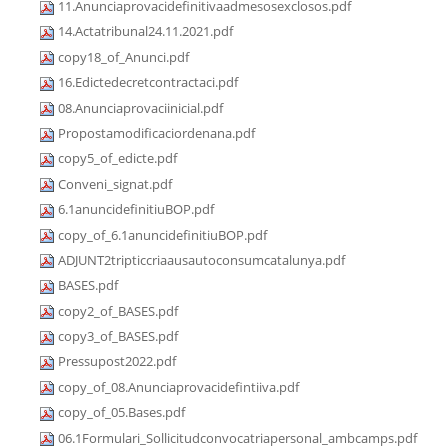
11.Anunciaprovacidefinitivaadmesosexclosos.pdf
14.Actatribunal24.11.2021.pdf
copy18_of_Anunci.pdf
16.Edictedecretcontractaci.pdf
08.Anunciaprovaciinicial.pdf
Propostamodificaciordenana.pdf
copy5_of_edicte.pdf
Conveni_signat.pdf
6.1anuncidefinitiuBOP.pdf
copy_of_6.1anuncidefinitiuBOP.pdf
ADJUNT2tripticcriaausautoconsumcatalunya.pdf
BASES.pdf
copy2_of_BASES.pdf
copy3_of_BASES.pdf
Pressupost2022.pdf
copy_of_08.Anunciaprovacidefintiiva.pdf
copy_of_05.Bases.pdf
06.1Formulari_Sollicitudconvocatriapersonal_ambcamps.pdf