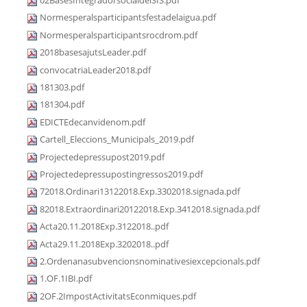
02BasesIntegradorsocialdelSIS.pdf
Normesperalsparticipantsfestadelaigua.pdf
Normesperalsparticipantsrocdrom.pdf
2018basesajutsLeader.pdf
convocatriaLeader2018.pdf
181303.pdf
181304.pdf
EDICTEdecanvidenom.pdf
Cartell_Eleccions_Municipals_2019.pdf
Projectedepressupost2019.pdf
Projectedepressupostingressos2019.pdf
72018.Ordinari13122018.Exp.3302018.signada.pdf
82018.Extraordinari20122018.Exp.3412018.signada.pdf
Acta20.11.2018Exp.3122018..pdf
Acta29.11.2018Exp.3202018..pdf
2.Ordenanasubvencionsnominativesiexcepcionals.pdf
1.OF.1IBI.pdf
2OF.2ImpostActivitatsEconmiques.pdf