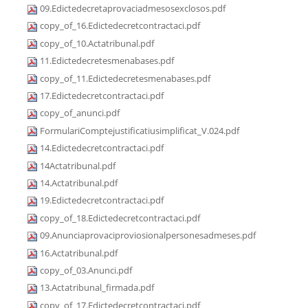
09.Edictedecretaprovaciadmesosexclosos.pdf
copy_of_16.Edictedecretcontractaci.pdf
copy_of_10.Actatribunal.pdf
11.Edictedecretesmenabases.pdf
copy_of_11.Edictedecretesmenabases.pdf
17.Edictedecretcontractaci.pdf
copy_of_anunci.pdf
FormulariComptejustificatiusimplificat_V.024.pdf
14.Edictedecretcontractaci.pdf
14Actatribunal.pdf
14.Actatribunal.pdf
19.Edictedecretcontractaci.pdf
copy_of_18.Edictedecretcontractaci.pdf
09.Anunciaprovaciproviosionalpersonesadmeses.pdf
16.Actatribunal.pdf
copy_of_03.Anunci.pdf
13.Actatribunal_firmada.pdf
copy_of_17.Edictedecretcontractaci.pdf