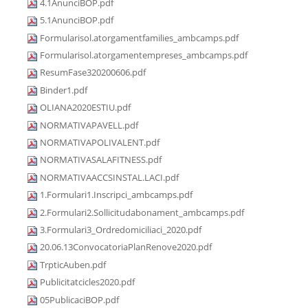
4.1AnunciBOP.pdf
5.1AnunciBOP.pdf
Formularisol.atorgamentfamilies_ambcamps.pdf
Formularisol.atorgamentempreses_ambcamps.pdf
ResumFase320200606.pdf
Binder1.pdf
OLIANA2020ESTIU.pdf
NORMATIVAPAVELL.pdf
NORMATIVAPOLIVALENT.pdf
NORMATIVASALAFITNESS.pdf
NORMATIVAACCSINSTAL.LACI.pdf
1.Formulari1.Inscripci_ambcamps.pdf
2.Formulari2.Sollicitudabonament_ambcamps.pdf
3.Formulari3_Ordredomiciliaci_2020.pdf
20.06.13ConvocatoriaPlanRenove2020.pdf
TrpticAuben.pdf
Publicitatcicles2020.pdf
05PublicaciBOP.pdf