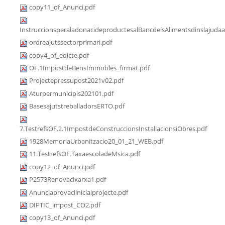
copy11_of_Anunci.pdf
InstruccionsperaladonacideproductesalBancdelsAlimentsdinslajudaa
ordreajutssectorprimari.pdf
copy4_of_edicte.pdf
OF.1ImpostdeBensImmobles_firmat.pdf
Projectepressupost2021v02.pdf
Aturpermunicipis202101.pdf
BasesajutstreballadorsERTO.pdf
7.TestrefsOF.2.1ImpostdeConstruccionsInstallacionsiObres.pdf
1928MemoriaUrbanitzacio20_01_21_WEB.pdf
11.TestrefsOF.TaxaescoladeMsica.pdf
copy12_of_Anunci.pdf
P2573Renovacixarxa1.pdf
Anunciaprovaciinicialprojecte.pdf
DIPTIC_impost_CO2.pdf
copy13_of_Anunci.pdf