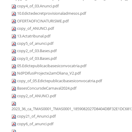
copy4_of_03.Anunci.pdf
10.Edictedecretprovisionaladmesos.pdf
OFERTAOFICINATURISME.pdf
copy_of_ANUNCI.pdf
13.Actatribunal.pdf
copy5_of_anunci.pdf
copy2_of_03.Bases.pdf
copy3_of_03.Bases.pdf
05.Edictepublicacibasesiconvocatria.pdf
NdPDifusiProjecte2amOliana_V2.pdf
copy_of_05.Edictepublicacibasesiconvocatria.pdf
BasesConcursdeCarnaval2024.pdf
copy2_of_ANUNCI.pdf
2023_36_ca_TMAS0001_TMAS0001_1859082027D8404DBF32E1DC6813
copy21_of_Anunci.pdf
copy6_of_anunci.pdf