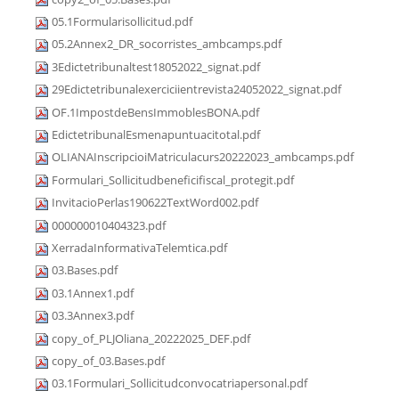
05.1Formularisollicitud.pdf
05.2Annex2_DR_socorristes_ambcamps.pdf
3Edictetribunaltest18052022_signat.pdf
29Edictetribunalexerciciientrevista24052022_signat.pdf
OF.1ImpostdeBensImmoblesBONA.pdf
EdictetribunalEsmenapuntuacitotal.pdf
OLIANAInscripcioiMatriculacurs20222023_ambcamps.pdf
Formulari_Sollicitudbeneficifiscal_protegit.pdf
InvitacioPerlas190622TextWord002.pdf
000000010404323.pdf
XerradaInformativaTelemtica.pdf
03.Bases.pdf
03.1Annex1.pdf
03.3Annex3.pdf
copy_of_PLJOliana_20222025_DEF.pdf
copy_of_03.Bases.pdf
03.1Formulari_Sollicitudconvocatriapersonal.pdf