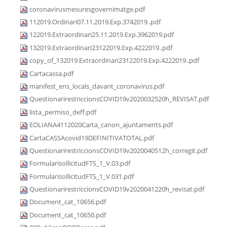
coronavirusmesuresgovernimatge.pdf
112019.Ordinari07.11.2019.Exp.3742019..pdf
122019.Extraordinari25.11.2019.Exp.3962019.pdf
132019.Extraordinari23122019.Exp.4222019..pdf
copy_of_132019.Extraordinari23122019.Exp.4222019..pdf
Cartacassa.pdf
manifest_ens_locals_davant_coronavirus.pdf
QuestionarirestriccionsCOVID19v2020032520h_REVISAT.pdf
lista_permiso_deff.pdf
EOLIANA4112020Carta_canon_ajuntaments.pdf
CartaCASSAcovid19DEFINITIVATOTAL.pdf
QuestionarirestriccionsCOVID19v2020040512h_corregit.pdf
FormularisollicitudFTS_1_V.03.pdf
FormularisollicitudFTS_1_V.031.pdf
QuestionarirestriccionsCOVID19v2020041220h_revisat.pdf
Document_cat_10656.pdf
Document_cat_10650.pdf