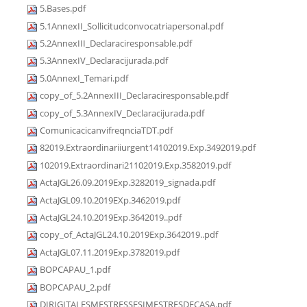
5.Bases.pdf
5.1AnnexII_Sollicitudconvocatriapersonal.pdf
5.2AnnexIII_Declaraciresponsable.pdf
5.3AnnexIV_Declaracijurada.pdf
5.0AnnexI_Temari.pdf
copy_of_5.2AnnexIII_Declaraciresponsable.pdf
copy_of_5.3AnnexIV_Declaracijurada.pdf
ComunicacicanvifreqnciaTDT.pdf
82019.Extraordinariiurgent14102019.Exp.3492019.pdf
102019.Extraordinari21102019.Exp.3582019.pdf
ActaJGL26.09.2019Exp.3282019_signada.pdf
ActaJGL09.10.2019EXp.3462019.pdf
ActaJGL24.10.2019Exp.3642019..pdf
copy_of_ActaJGL24.10.2019Exp.3642019..pdf
ActaJGL07.11.2019Exp.3782019.pdf
BOPCAPAU_1.pdf
BOPCAPAU_2.pdf
DIRIGITALESMESTRESSESIMESTRESDECASA.pdf