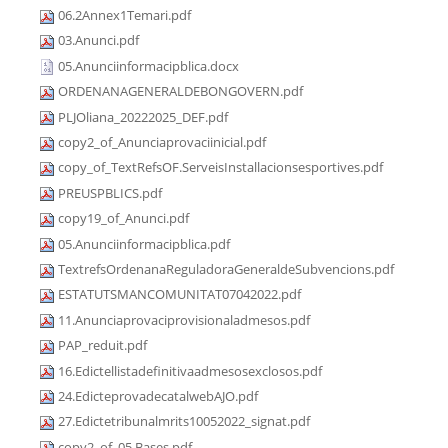
06.2Annex1Temari.pdf
03.Anunci.pdf
05.Anunciinformacipblica.docx
ORDENANAGENERALDEBONGOVERN.pdf
PLJOliana_20222025_DEF.pdf
copy2_of_Anunciaprovaciinicial.pdf
copy_of_TextRefsOF.ServeisInstallacionsesportives.pdf
PREUSPBLICS.pdf
copy19_of_Anunci.pdf
05.Anunciinformacipblica.pdf
TextrefsOrdenanaReguladoraGeneraldeSubvencions.pdf
ESTATUTSMANCOMUNITAT07042022.pdf
11.Anunciaprovaciprovisionaladmesos.pdf
PAP_reduit.pdf
16.Edictellistadefinitivaadmesosexclosos.pdf
24.EdicteprovadecatalwebAJO.pdf
27.Edictetribunalmrits10052022_signat.pdf
copy2_of_05.Bases.pdf