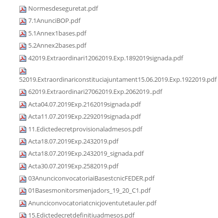
Normesdeseguretat.pdf
7.1AnunciBOP.pdf
5.1Annex1bases.pdf
5.2Annex2bases.pdf
42019.Extraordinari12062019.Exp.1892019signada.pdf
52019.Extraordinariconstituciajuntament15.06.2019.Exp.1922019.pdf
62019.Extraordinari27062019.Exp.2062019..pdf
Acta04.07.2019Exp.2162019signada.pdf
Acta11.07.2019Exp.2292019signada.pdf
11.Edictedecretprovisionaladmesos.pdf
Acta18.07.2019Exp.2432019.pdf
Acta18.07.2019Exp.2432019_signada.pdf
Acta30.07.2019Exp.2582019.pdf
03AnunciconvocatoriaiBasestcnicFEDER.pdf
01Basesmonitorsmenjadors_19_20_C1.pdf
Anunciconvocatoriatcnicjoventutetauler.pdf
15.Edictedecretdefinitiuadmesos.pdf