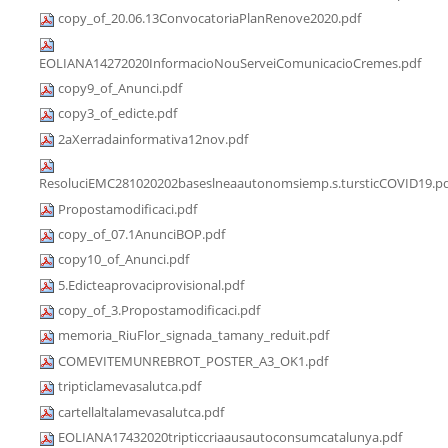
copy_of_20.06.13ConvocatoriaPlanRenove2020.pdf
EOLIANA14272020InformacioNouServeiComunicacioCremes.pdf
copy9_of_Anunci.pdf
copy3_of_edicte.pdf
2aXerradainformativa12nov.pdf
ResoluciEMC281020202baseslneaautonomsiemp.s.tursticCOVID19.p
Propostamodificaci.pdf
copy_of_07.1AnunciBOP.pdf
copy10_of_Anunci.pdf
5.Edicteaprovaciprovisional.pdf
copy_of_3.Propostamodificaci.pdf
memoria_RiuFlor_signada_tamany_reduit.pdf
COMEVITEMUNREBROT_POSTER_A3_OK1.pdf
tripticlamevasalutca.pdf
cartellaltalamevasalutca.pdf
EOLIANA17432020tripticcriaausautoconsumcatalunya.pdf