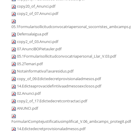
copy20_of_Anunci.pdf
copy2_of_07.Anunci.pdf
05.1Formularisollicitudconvocatriapersonal_socorristes_ambcamps.
Defensalaigua.pdf
copy2_of_03.Anunci.pdf
07.AnunciBOPietauler.pdf
05.1Formularisollicitudconvocatriapersonal_Llar_V.03.pdf
05.2Temari.pdf
NotainformativaTaxaresidus.pdf
copy_of_09.Edictedecretprovisionaladmesos.pdf
14.Edicteaprovacidefintiivaadmesosexclosos.pdf
02.Anunci.pdf
copy2_of_17.Edictedecretcontractaci.pdf
ANUNCI.pdf
FormulariComptejustificatiusimplificat_V.06_ambcamps_protegit.pdf
14.Edictedecretprovisionaladmesos.pdf