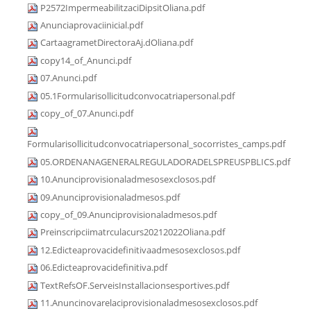
P2572ImpermeabilitzaciDipsitOliana.pdf
Anunciaprovaciinicial.pdf
CartaagrametDirectoraAj.dOliana.pdf
copy14_of_Anunci.pdf
07.Anunci.pdf
05.1Formularisollicitudconvocatriapersonal.pdf
copy_of_07.Anunci.pdf
Formularisollicitudconvocatriapersonal_socorristes_camps.pdf
05.ORDENANAGENERALREGULADORADELSPREUSPBLICS.pdf
10.Anunciprovisionaladmesosexclosos.pdf
09.Anunciprovisionaladmesos.pdf
copy_of_09.Anunciprovisionaladmesos.pdf
Preinscripciimatrculacurs20212022Oliana.pdf
12.Edicteaprovacidefinitivaadmesosexclosos.pdf
06.Edicteaprovacidefinitiva.pdf
TextRefsOF.ServeisInstallacionsesportives.pdf
11.Anuncinovarelaciprovisionaladmesosexclosos.pdf