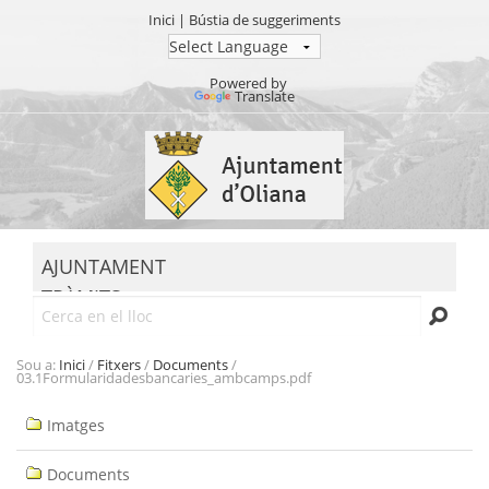
Inici
|
Bústia de suggeriments
Powered by
Translate
Ves
al
contingut.
|
Salta
MENU
a
AJUNTAMENT
la
TRÀMITS
navegació
Cerca
SEU ELECTRÒNICA
TRANSPARÈNCIA
Sou a:
Inici
/
Fitxers
/
Documents
/
03.1Formularidadesbancaries_ambcamps.pdf
Navegació
Imatges
Documents