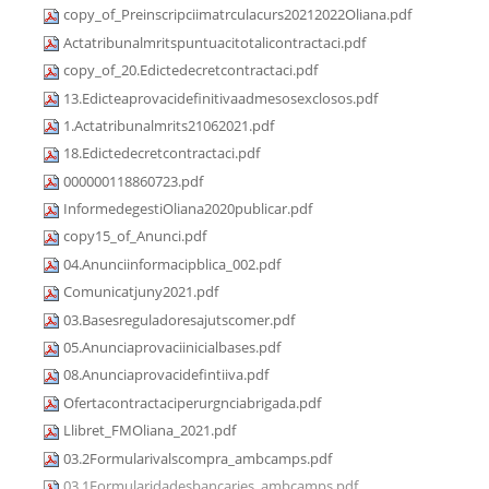
copy_of_Preinscripciimatrculacurs20212022Oliana.pdf
Actatribunalmritspuntuacitotalicontractaci.pdf
copy_of_20.Edictedecretcontractaci.pdf
13.Edicteaprovacidefinitivaadmesosexclosos.pdf
1.Actatribunalmrits21062021.pdf
18.Edictedecretcontractaci.pdf
000000118860723.pdf
InformedegestiOliana2020publicar.pdf
copy15_of_Anunci.pdf
04.Anunciinformacipblica_002.pdf
Comunicatjuny2021.pdf
03.Basesreguladoresajutscomer.pdf
05.Anunciaprovaciinicialbases.pdf
08.Anunciaprovacidefintiiva.pdf
Ofertacontractaciperurgnciabrigada.pdf
Llibret_FMOliana_2021.pdf
03.2Formularivalscompra_ambcamps.pdf
03.1Formularidadesbancaries_ambcamps.pdf