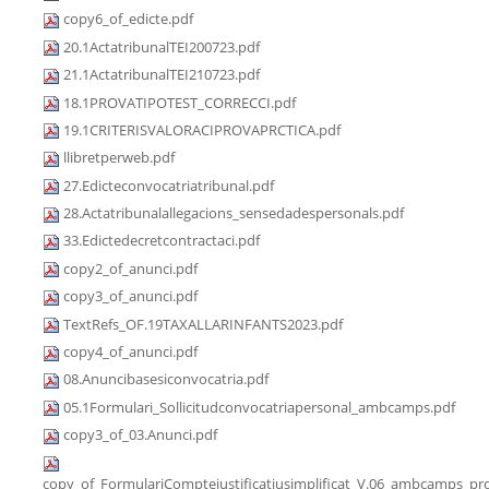
copy6_of_edicte.pdf
20.1ActatribunalTEI200723.pdf
21.1ActatribunalTEI210723.pdf
18.1PROVATIPOTEST_CORRECCI.pdf
19.1CRITERISVALORACIPROVAPRCTICA.pdf
llibretperweb.pdf
27.Edicteconvocatriatribunal.pdf
28.Actatribunalallegacions_sensedadespersonals.pdf
33.Edictedecretcontractaci.pdf
copy2_of_anunci.pdf
copy3_of_anunci.pdf
TextRefs_OF.19TAXALLARINFANTS2023.pdf
copy4_of_anunci.pdf
08.Anuncibasesiconvocatria.pdf
05.1Formulari_Sollicitudconvocatriapersonal_ambcamps.pdf
copy3_of_03.Anunci.pdf
copy_of_FormulariComptejustificatiusimplificat_V.06_ambcamps_pro