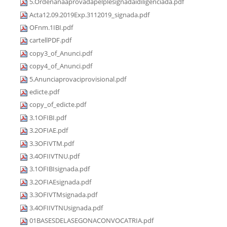
5.Ordenanaaprovadapelplesignadaidiligenciada.pdf
Acta12.09.2019Exp.3112019_signada.pdf
OFnm.1IBI.pdf
cartellPDF.pdf
copy3_of_Anunci.pdf
copy4_of_Anunci.pdf
5.Anunciaprovaciprovisional.pdf
edicte.pdf
copy_of_edicte.pdf
3.1OFIBI.pdf
3.2OFIAE.pdf
3.3OFIVTM.pdf
3.4OFIIVTNU.pdf
3.1OFIBIsignada.pdf
3.2OFIAEsignada.pdf
3.3OFIVTMsignada.pdf
3.4OFIIVTNUsignada.pdf
01BASESDELASEGONACONVOCATRIA.pdf