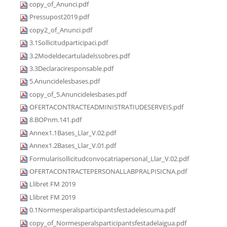
copy_of_Anunci.pdf
Pressupost2019.pdf
copy2_of_Anunci.pdf
3.1Sollicitudparticipaci.pdf
3.2Modeldecartuladelssobres.pdf
3.3Declaraciresponsable.pdf
5.Anuncidelesbases.pdf
copy_of_5.Anuncidelesbases.pdf
OFERTACONTRACTEADMINISTRATIUDESERVEIS.pdf
8.BOPnm.141.pdf
Annex1.1Bases_Llar_V.02.pdf
Annex1.2Bases_Llar_V.01.pdf
Formularisollicitudconvocatriapersonal_Llar_V.02.pdf
OFERTACONTRACTEPERSONALLABPRALPISICNA.pdf
Llibret FM 2019
Llibret FM 2019
0.1Normesperalsparticipantsfestadelescuma.pdf
copy_of_Normesperalsparticipantsfestadelaigua.pdf