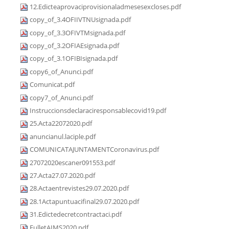
12.Edicteaprovaciprovisionaladmesesexcloses.pdf
copy_of_3.4OFIIVTNUsignada.pdf
copy_of_3.3OFIVTMsignada.pdf
copy_of_3.2OFIAEsignada.pdf
copy_of_3.1OFIBIsignada.pdf
copy6_of_Anunci.pdf
Comunicat.pdf
copy7_of_Anunci.pdf
Instruccionsdeclaraciresponsablecovid19.pdf
25.Acta22072020.pdf
anuncianul.laciple.pdf
COMUNICATAJUNTAMENTCoronavirus.pdf
27072020escaner091553.pdf
27.Acta27.07.2020.pdf
28.Actaentrevistes29.07.2020.pdf
28.1Actapuntuacifinal29.07.2020.pdf
31.Edictedecretcontractaci.pdf
FulletAIMS2020.pdf