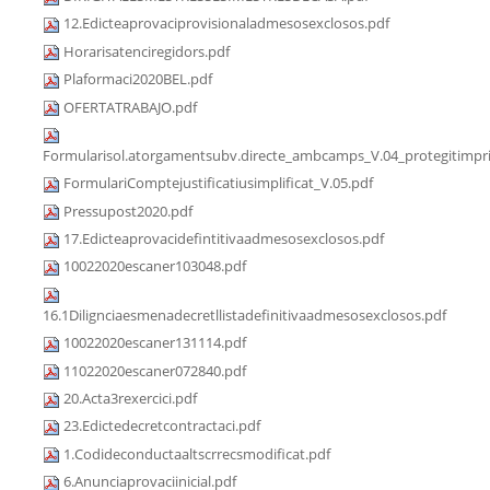
12.Edicteaprovaciprovisionaladmesosexclosos.pdf
Horarisatenciregidors.pdf
Plaformaci2020BEL.pdf
OFERTATRABAJO.pdf
Formularisol.atorgamentsubv.directe_ambcamps_V.04_protegitimpri
FormulariComptejustificatiusimplificat_V.05.pdf
Pressupost2020.pdf
17.Edicteaprovacidefintitivaadmesosexclosos.pdf
10022020escaner103048.pdf
16.1Dilignciaesmenadecretllistadefinitivaadmesosexclosos.pdf
10022020escaner131114.pdf
11022020escaner072840.pdf
20.Acta3rexercici.pdf
23.Edictedecretcontractaci.pdf
1.Codideconductaaltscrrecsmodificat.pdf
6.Anunciaprovaciinicial.pdf