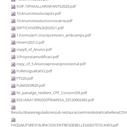
9.OF.19TAXALLARINFANTS2020.pdf
10.Anunciresoluciajuts.pdf
10.Anunciresoluciconvocatria.pdf
DIPTICHIVERN20202021.pdf
1.Formulari1.InscripciHivern_ambcamps.pdf
Hivern20212.pdf
copy8_of_Anunci.pdf
3.Propostamodificaci.pdf
copy_of_5.Anunciaprovaciprovisional.pdf
FulletoIgualtatV2.pdf
FTS20.pdf
FulletDIDR20.pdf
NI_paisatge_resilient_CPF_ConsorciSR.pdf
EOLIANA13992020TRAMESA_33120002492.pdf
Resolucibasesreguladoressub.restauracicentresdesteticaibellesaCOV
FAQSAJUTSRESTAURACIOICENTRESDEBELLESAIESTETICA003.pdf