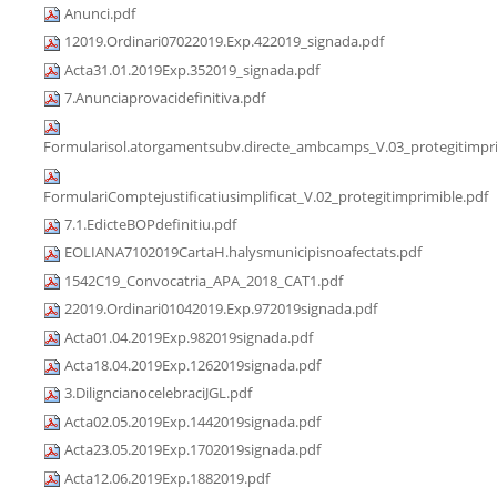
Anunci.pdf
12019.Ordinari07022019.Exp.422019_signada.pdf
Acta31.01.2019Exp.352019_signada.pdf
7.Anunciaprovacidefinitiva.pdf
Formularisol.atorgamentsubv.directe_ambcamps_V.03_protegitimpri
FormulariComptejustificatiusimplificat_V.02_protegitimprimible.pdf
7.1.EdicteBOPdefinitiu.pdf
EOLIANA7102019CartaH.halysmunicipisnoafectats.pdf
1542C19_Convocatria_APA_2018_CAT1.pdf
22019.Ordinari01042019.Exp.972019signada.pdf
Acta01.04.2019Exp.982019signada.pdf
Acta18.04.2019Exp.1262019signada.pdf
3.DiligncianocelebraciJGL.pdf
Acta02.05.2019Exp.1442019signada.pdf
Acta23.05.2019Exp.1702019signada.pdf
Acta12.06.2019Exp.1882019.pdf