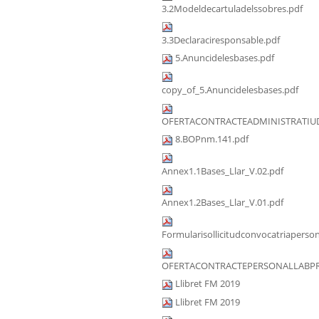
3.2Modeldecartuladelssobres.pdf
3.3Declaraciresponsable.pdf
5.Anuncidelesbases.pdf
copy_of_5.Anuncidelesbases.pdf
OFERTACONTRACTEADMINISTRATIUD
8.BOPnm.141.pdf
Annex1.1Bases_Llar_V.02.pdf
Annex1.2Bases_Llar_V.01.pdf
Formularisollicitudconvocatriaperson
OFERTACONTRACTEPERSONALLABPRA
Llibret FM 2019
Llibret FM 2019