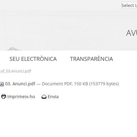
AV
SEU ELECTRÒNICA
TRANSPARÈNCIA
of_03.Anunci.pdf
03. Anunci.pdf
— Document PDF, 150 KB (153779 bytes)
Imprimeix-ho
Envia