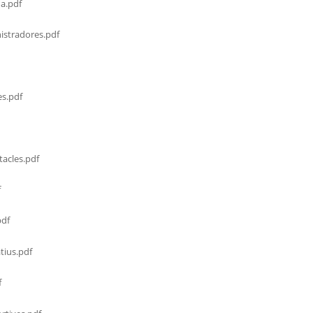
a.pdf
stradores.pdf
s.pdf
acles.pdf
f
df
tius.pdf
f