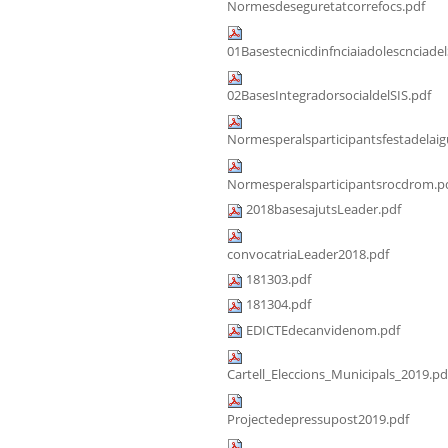
Normesdeseguretatcorrefocs.pdf
01Basestecnicdinfnciaiadolescnciadel
02BasesIntegradorsocialdelSIS.pdf
Normesperalsparticipantsfestadelaig
Normesperalsparticipantsrocdrom.p
2018basesajutsLeader.pdf
convocatriaLeader2018.pdf
181303.pdf
181304.pdf
EDICTEdecanvidenom.pdf
Cartell_Eleccions_Municipals_2019.pd
Projectedepressupost2019.pdf