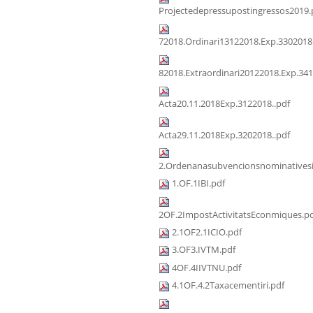
Projectedepressupostingressos2019.
72018.Ordinari13122018.Exp.3302018
82018.Extraordinari20122018.Exp.341
Acta20.11.2018Exp.3122018..pdf
Acta29.11.2018Exp.3202018..pdf
2.Ordenanasubvencionsnominativesi
1.OF.1IBI.pdf
2OF.2ImpostActivitatsEconmiques.p
2.1OF2.1ICIO.pdf
3.OF3.IVTM.pdf
4OF.4IIVTNU.pdf
4.1OF.4.2Taxacementiri.pdf