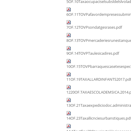
5OF.10Taxaocupaciselsubsldelslvolad
6OF.11TOVPafavordempresessubmini
7OF.12TOVPsondatgesrases.pdf
8OF.13TOVPmercaderiesrunestanque
9OF.14TOVPTaulesicadires.pdf
10OF.15TOVPbarraquescasetesespect
11OF.19TAXALLARDINFANTS2017.pd
1220OF.TAXAESCOLADEMSICA.2014.p
13OF.21Taxaexpediciodoc.administra
14OF.23Taxallicnciesurbanstiques.pd