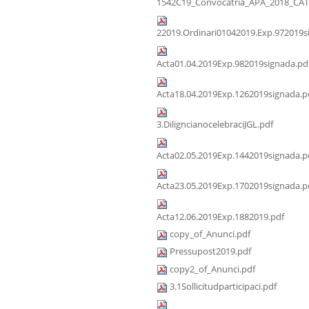
1542C19_Convocatria_APA_2018_CAT
22019.Ordinari01042019.Exp.972019s
Acta01.04.2019Exp.982019signada.pd
Acta18.04.2019Exp.1262019signada.p
3.DiligncianocelebraciJGL.pdf
Acta02.05.2019Exp.1442019signada.p
Acta23.05.2019Exp.1702019signada.p
Acta12.06.2019Exp.1882019.pdf
copy_of_Anunci.pdf
Pressupost2019.pdf
copy2_of_Anunci.pdf
3.1Sollicitudparticipaci.pdf