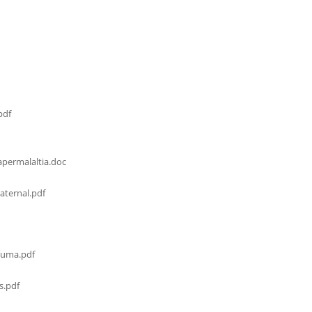
pdf
permalaltia.doc
ternal.pdf
cuma.pdf
s.pdf