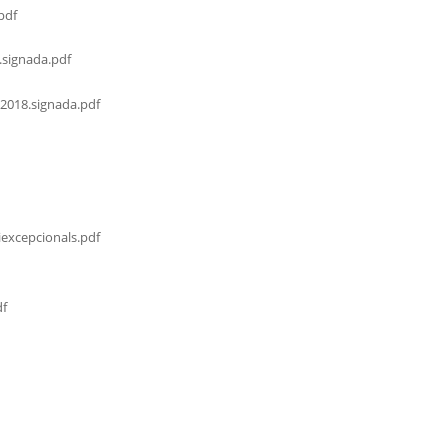
pdf
.signada.pdf
2018.signada.pdf
excepcionals.pdf
df