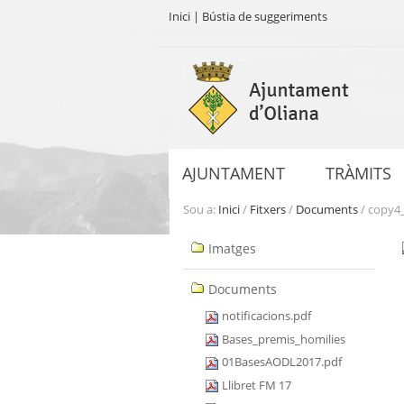
Inici
|
Bústia de suggeriments
Ves
al
contingut.
|
Salta
a
AJUNTAMENT
TRÀMITS
la
navegació
Sou a:
Inici
/
Fitxers
/
Documents
/
copy4_
Navegació
Imatges
Documents
notificacions.pdf
Bases_premis_homilies
01BasesAODL2017.pdf
Llibret FM 17