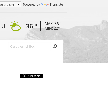
Powered by
Translate
MAX: 36 º
UI
36 º
MIN: 22º
Cerca