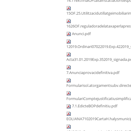
14.1TextfinalOFtaxainstal.lacionsespo
15OF.25.Utilitzacidutillatgeimobiliari
1626OF.reguladoradelataxaperlaprest
Anunci.pdf
12019.Ordinari07022019.Exp.422019_
Acta31.01.2019Exp.352019_signada.p
7.Anunciaprovacidefinitiva.pdf
Formularisol.atorgamentsubv.direct
FormulariComptejustificatiusimplific
7.1.EdicteBOPdefinitiu.pdf
EOLIANA7102019CartaH.halysmunicip