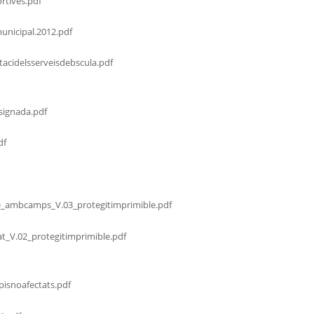
rtives.pdf
municipal.2012.pdf
acidelsserveisdebscula.pdf
signada.pdf
df
e_ambcamps_V.03_protegitimprimible.pdf
at_V.02_protegitimprimible.pdf
isnoafectats.pdf