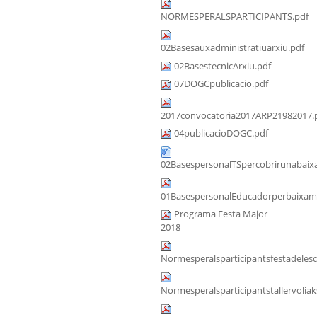
NORMESPERALSPARTICIPANTS.pdf
02Basesauxadministratiuarxiu.pdf
02BasestecnicArxiu.pdf
07DOGCpublicacio.pdf
2017convocatoria2017ARP21982017.
04publicacioDOGC.pdf
02BasespersonalTSpercobrirunabaixa
01BasespersonalEducadorperbaixama
Programa Festa Major
2018
Normesperalsparticipantsfestadeles
Normesperalsparticipantstallervoliak