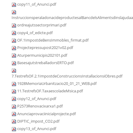
copy11_of_Anunci.pdf
InstruccionsperaladonacideproductesalBancdelsAlimentsdinslajudaa
ordreajutssectorprimari.pdf
copy4_of_edicte.pdf
OF.1ImpostdeBensImmobles_firmat.pdf
Projectepressupost2021v02.pdf
Aturpermunicipis202101.pdf
BasesajutstreballadorsERTO.pdf
7.TestrefsOF.2.1ImpostdeConstruccionsInstallacionsiObres.pdf
1928MemoriaUrbanitzacio20_01_21_WEB.pdf
11.TestrefsOF.TaxaescoladeMsica.pdf
copy12_of_Anunci.pdf
P2573Renovacixarxa1.pdf
Anunciaprovaciinicialprojecte.pdf
DIPTIC_impost_CO2.pdf
copy13_of_Anunci.pdf