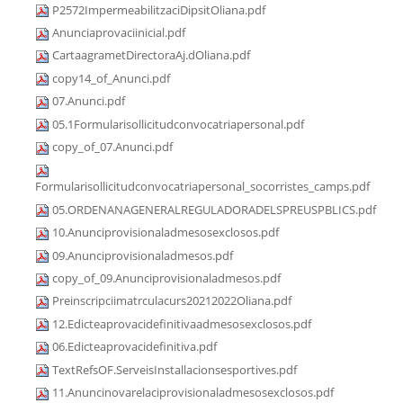
P2572ImpermeabilitzaciDipsitOliana.pdf
Anunciaprovaciinicial.pdf
CartaagrametDirectoraAj.dOliana.pdf
copy14_of_Anunci.pdf
07.Anunci.pdf
05.1Formularisollicitudconvocatriapersonal.pdf
copy_of_07.Anunci.pdf
Formularisollicitudconvocatriapersonal_socorristes_camps.pdf
05.ORDENANAGENERALREGULADORADELSPREUSPBLICS.pdf
10.Anunciprovisionaladmesosexclosos.pdf
09.Anunciprovisionaladmesos.pdf
copy_of_09.Anunciprovisionaladmesos.pdf
Preinscripciimatrculacurs20212022Oliana.pdf
12.Edicteaprovacidefinitivaadmesosexclosos.pdf
06.Edicteaprovacidefinitiva.pdf
TextRefsOF.ServeisInstallacionsesportives.pdf
11.Anuncinovarelaciprovisionaladmesosexclosos.pdf