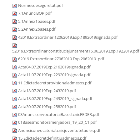
Normesdeseguretat.pdf
7.1AnunciBOP.pdf
5.1Annex1bases.pdf
5.2Annex2bases.pdf
42019.Extraordinari12062019.Exp.1892019signada.pdf
52019.Extraordinariconstituciajuntament15.06.2019.Exp.1922019.pdf
62019.Extraordinari27062019.Exp.2062019..pdf
Acta04.07.2019Exp.2162019signada.pdf
Acta11.07.2019Exp.2292019signada.pdf
11.Edictedecretprovisionaladmesos.pdf
Acta18.07.2019Exp.2432019.pdf
Acta18.07.2019Exp.2432019_signada.pdf
Acta30.07.2019Exp.2582019.pdf
03AnunciconvocatoriaiBasestcnicFEDER.pdf
01Basesmonitorsmenjadors_19_20_C1.pdf
Anunciconvocatoriatcnicjoventutetauler.pdf
15.Edictedecretdefinitiuadmesos.pdf