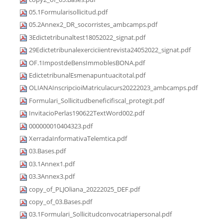
05.1Formularisollicitud.pdf
05.2Annex2_DR_socorristes_ambcamps.pdf
3Edictetribunaltest18052022_signat.pdf
29Edictetribunalexerciciientrevista24052022_signat.pdf
OF.1ImpostdeBensImmoblesBONA.pdf
EdictetribunalEsmenapuntuacitotal.pdf
OLIANAInscripcioiMatriculacurs20222023_ambcamps.pdf
Formulari_Sollicitudbeneficifiscal_protegit.pdf
InvitacioPerlas190622TextWord002.pdf
000000010404323.pdf
XerradaInformativaTelemtica.pdf
03.Bases.pdf
03.1Annex1.pdf
03.3Annex3.pdf
copy_of_PLJOliana_20222025_DEF.pdf
copy_of_03.Bases.pdf
03.1Formulari_Sollicitudconvocatriapersonal.pdf