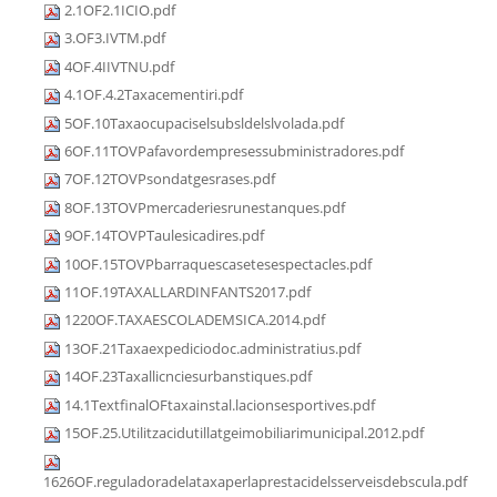
2.1OF2.1ICIO.pdf
3.OF3.IVTM.pdf
4OF.4IIVTNU.pdf
4.1OF.4.2Taxacementiri.pdf
5OF.10Taxaocupaciselsubsldelslvolada.pdf
6OF.11TOVPafavordempresessubministradores.pdf
7OF.12TOVPsondatgesrases.pdf
8OF.13TOVPmercaderiesrunestanques.pdf
9OF.14TOVPTaulesicadires.pdf
10OF.15TOVPbarraquescasetesespectacles.pdf
11OF.19TAXALLARDINFANTS2017.pdf
1220OF.TAXAESCOLADEMSICA.2014.pdf
13OF.21Taxaexpediciodoc.administratius.pdf
14OF.23Taxallicnciesurbanstiques.pdf
14.1TextfinalOFtaxainstal.lacionsesportives.pdf
15OF.25.Utilitzacidutillatgeimobiliarimunicipal.2012.pdf
1626OF.reguladoradelataxaperlaprestacidelsserveisdebscula.pdf