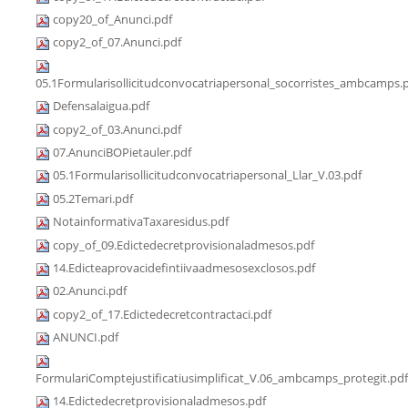
copy20_of_Anunci.pdf
copy2_of_07.Anunci.pdf
05.1Formularisollicitudconvocatriapersonal_socorristes_ambcamps.
Defensalaigua.pdf
copy2_of_03.Anunci.pdf
07.AnunciBOPietauler.pdf
05.1Formularisollicitudconvocatriapersonal_Llar_V.03.pdf
05.2Temari.pdf
NotainformativaTaxaresidus.pdf
copy_of_09.Edictedecretprovisionaladmesos.pdf
14.Edicteaprovacidefintiivaadmesosexclosos.pdf
02.Anunci.pdf
copy2_of_17.Edictedecretcontractaci.pdf
ANUNCI.pdf
FormulariComptejustificatiusimplificat_V.06_ambcamps_protegit.pdf
14.Edictedecretprovisionaladmesos.pdf