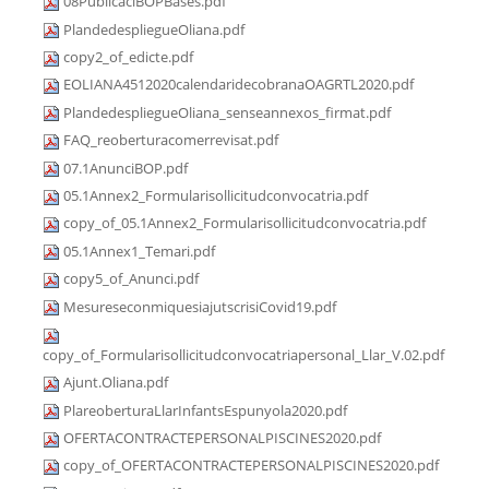
08PublicaciBOPBases.pdf
PlandedespliegueOliana.pdf
copy2_of_edicte.pdf
EOLIANA4512020calendaridecobranaOAGRTL2020.pdf
PlandedespliegueOliana_senseannexos_firmat.pdf
FAQ_reoberturacomerrevisat.pdf
07.1AnunciBOP.pdf
05.1Annex2_Formularisollicitudconvocatria.pdf
copy_of_05.1Annex2_Formularisollicitudconvocatria.pdf
05.1Annex1_Temari.pdf
copy5_of_Anunci.pdf
MesureseconmiquesiajutscrisiCovid19.pdf
copy_of_Formularisollicitudconvocatriapersonal_Llar_V.02.pdf
Ajunt.Oliana.pdf
PlareoberturaLlarInfantsEspunyola2020.pdf
OFERTACONTRACTEPERSONALPISCINES2020.pdf
copy_of_OFERTACONTRACTEPERSONALPISCINES2020.pdf