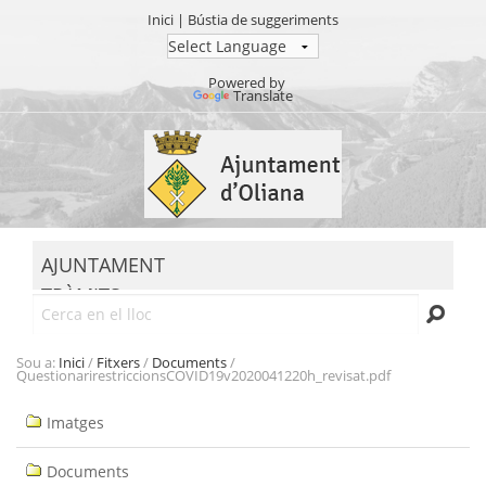
Inici
|
Bústia de suggeriments
Powered by
Translate
Ves
al
contingut.
|
Salta
MENU
a
AJUNTAMENT
la
TRÀMITS
navegació
Cerca
SEU ELECTRÒNICA
TRANSPARÈNCIA
Sou a:
Inici
/
Fitxers
/
Documents
/
QuestionarirestriccionsCOVID19v2020041220h_revisat.pdf
Navegació
Imatges
Documents