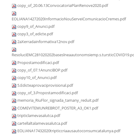
copy_of_20.06.13ConvocatoriaPlanRenove2020.pdf
EOLIANA14272020InformacioNouServeiComunicacioCremes.pdf
copy9_of_Anunci.pdf
copy3_of_edicte.pdf
2aXerradainformativa12nov.pdf
ResoluciEMC281020202baseslneaautonomsiemp.s.tursticCOVID19.p
Propostamodificaci.pdf
copy_of_07.1AnunciBOP.pdf
copy10_of_Anunci.pdf
5.Edicteaprovaciprovisional.pdf
copy_of_3.Propostamodificaci.pdf
memoria_RiuFlor_signada_tamany_reduit.pdf
COMEVITEMUNREBROT_POSTER_A3_OK1.pdf
tripticlamevasalutca.pdf
cartellaltalamevasalutca.pdf
EOLIANA17432020tripticcriaausautoconsumcatalunya.pdf