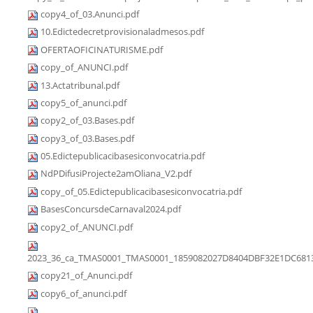
copy4_of_03.Anunci.pdf
10.Edictedecretprovisionaladmesos.pdf
OFERTAOFICINATURISME.pdf
copy_of_ANUNCI.pdf
13.Actatribunal.pdf
copy5_of_anunci.pdf
copy2_of_03.Bases.pdf
copy3_of_03.Bases.pdf
05.Edictepublicacibasesiconvocatria.pdf
NdPDifusiProjecte2amOliana_V2.pdf
copy_of_05.Edictepublicacibasesiconvocatria.pdf
BasesConcursdeCarnaval2024.pdf
copy2_of_ANUNCI.pdf
2023_36_ca_TMAS0001_TMAS0001_1859082027D8404DBF32E1DC6813
copy21_of_Anunci.pdf
copy6_of_anunci.pdf