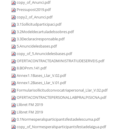
copy_of_Anunci.pdf
Pressupost2019.pdf
copy2_of_Anunci.pdf
3.1Sollicitudparticipaci.pdf
3.2Modeldecartuladelssobres.pdf
3.3Declaraciresponsable.pdf
5.Anuncidelesbases.pdf
copy_of_5.Anuncidelesbases.pdf
OFERTACONTRACTEADMINISTRATIUDESERVEIS.pdf
8.BOPnm.141.pdf
Annex1.1Bases_Llar_V.02.pdf
Annex1.2Bases_Llar_V.01.pdf
Formularisollicitudconvocatriapersonal_Llar_V.02.pdf
OFERTACONTRACTEPERSONALLABPRALPISICNA.pdf
Llibret FM 2019
Llibret FM 2019
0.1Normesperalsparticipantsfestadelescuma.pdf
copy_of_Normesperalsparticipantsfestadelaigua.pdf