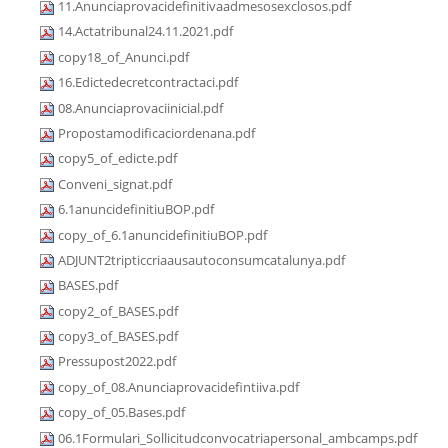
11.Anunciaprovacidefinitivaadmesosexclosos.pdf
14.Actatribunal24.11.2021.pdf
copy18_of_Anunci.pdf
16.Edictedecretcontractaci.pdf
08.Anunciaprovaciinicial.pdf
Propostamodificaciordenana.pdf
copy5_of_edicte.pdf
Conveni_signat.pdf
6.1anuncidefinitiuBOP.pdf
copy_of_6.1anuncidefinitiuBOP.pdf
ADJUNT2tripticcriaausautoconsumcatalunya.pdf
BASES.pdf
copy2_of_BASES.pdf
copy3_of_BASES.pdf
Pressupost2022.pdf
copy_of_08.Anunciaprovacidefintiiva.pdf
copy_of_05.Bases.pdf
06.1Formulari_Sollicitudconvocatriapersonal_ambcamps.pdf