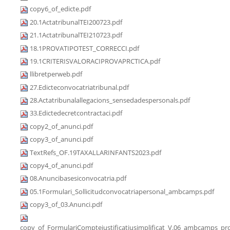
copy6_of_edicte.pdf
20.1ActatribunalTEI200723.pdf
21.1ActatribunalTEI210723.pdf
18.1PROVATIPOTEST_CORRECCI.pdf
19.1CRITERISVALORACIPROVAPRCTICA.pdf
llibretperweb.pdf
27.Edicteconvocatriatribunal.pdf
28.Actatribunalallegacions_sensedadespersonals.pdf
33.Edictedecretcontractaci.pdf
copy2_of_anunci.pdf
copy3_of_anunci.pdf
TextRefs_OF.19TAXALLARINFANTS2023.pdf
copy4_of_anunci.pdf
08.Anuncibasesiconvocatria.pdf
05.1Formulari_Sollicitudconvocatriapersonal_ambcamps.pdf
copy3_of_03.Anunci.pdf
copy_of_FormulariComptejustificatiusimplificat_V.06_ambcamps_pro