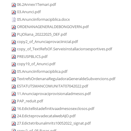
06.2Annex1Temari.pdf
03.Anunci.pdf
05.Anunciinformacipblica.docx
ORDENANAGENERALDEBONGOVERN.pdf
PLJOliana_20222025_DEF.pdf
copy2_of_Anunciaprovaciinicial.pdf
copy_of_TextRefsOF.ServeisInstallacionsesportives.pdf
PREUSPBLICS.pdf
copy19_of_Anunci.pdf
05.Anunciinformacipblica.pdf
TextrefsOrdenanaReguladoraGeneraldeSubvencions.pdf
ESTATUTSMANCOMUNITAT07042022.pdf
11.Anunciaprovaciprovisionaladmesos.pdf
PAP_reduit.pdf
16.Edictellistadefinitivaadmesosexclosos.pdf
24.EdicteprovadecatalwebAJO.pdf
27.Edictetribunalmrits10052022_signat.pdf
copy2_of_05.Bases.pdf