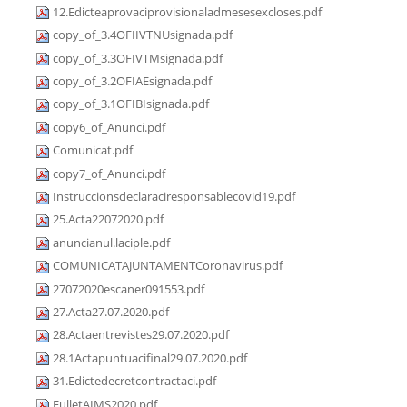
12.Edicteaprovaciprovisionaladmesesexcloses.pdf
copy_of_3.4OFIIVTNUsignada.pdf
copy_of_3.3OFIVTMsignada.pdf
copy_of_3.2OFIAEsignada.pdf
copy_of_3.1OFIBIsignada.pdf
copy6_of_Anunci.pdf
Comunicat.pdf
copy7_of_Anunci.pdf
Instruccionsdeclaraciresponsablecovid19.pdf
25.Acta22072020.pdf
anuncianul.laciple.pdf
COMUNICATAJUNTAMENTCoronavirus.pdf
27072020escaner091553.pdf
27.Acta27.07.2020.pdf
28.Actaentrevistes29.07.2020.pdf
28.1Actapuntuacifinal29.07.2020.pdf
31.Edictedecretcontractaci.pdf
FulletAIMS2020.pdf