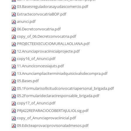
03.Basesreguladorasayudascomercio.pdf
ExtracteconvocatriaBOP.pdf
anunci.pdf
06.Decretconvocatria.pdf
copy_of_06.Decretconvocatria.pdf
PROJECTEEXECUCIOMURALLAOLIANA.pdf
12.Anunciaprovaciinicialprojecte.pdf
copy16_of_Anunci.pdf
11.Anunciconcessiajuts.pdf
13.Anunciampliaciterminiadquisicivalsdecompra.pdf
05.Bases.pdf
05.1Formularisollicitudconvocatriapersonal_brigada.pdf
05.2Formularideclaraciresponsable_brigada.pdf
copy17_of_Anunci.pdf
PRJ422REPARACIOCOBERTAJULIOLsig.pdf
copy_of_Anunciaprovaciinicial.pdf
09.Edicteaprovaciprovisonaladmesos.pdf