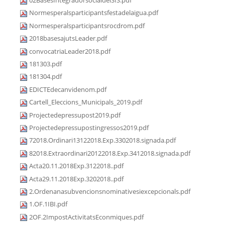
02BasesIntegradorsocialdelSIS.pdf
Normesperalsparticipantsfestadelaigua.pdf
Normesperalsparticipantsrocdrom.pdf
2018basesajutsLeader.pdf
convocatriaLeader2018.pdf
181303.pdf
181304.pdf
EDICTEdecanvidenom.pdf
Cartell_Eleccions_Municipals_2019.pdf
Projectedepressupost2019.pdf
Projectedepressupostingressos2019.pdf
72018.Ordinari13122018.Exp.3302018.signada.pdf
82018.Extraordinari20122018.Exp.3412018.signada.pdf
Acta20.11.2018Exp.3122018..pdf
Acta29.11.2018Exp.3202018..pdf
2.Ordenanasubvencionsnominativesiexcepcionals.pdf
1.OF.1IBI.pdf
2OF.2ImpostActivitatsEconmiques.pdf