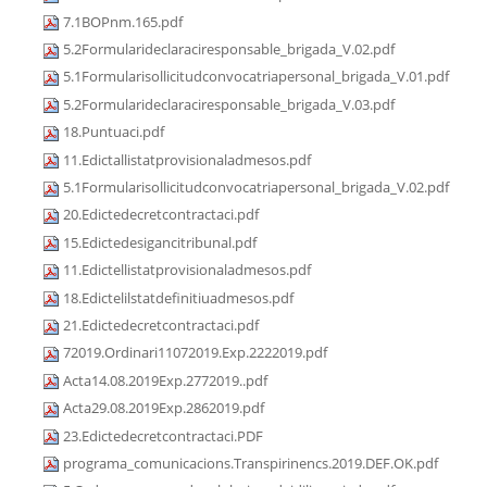
7.1BOPnm.165.pdf
5.2Formularideclaraciresponsable_brigada_V.02.pdf
5.1Formularisollicitudconvocatriapersonal_brigada_V.01.pdf
5.2Formularideclaraciresponsable_brigada_V.03.pdf
18.Puntuaci.pdf
11.Edictallistatprovisionaladmesos.pdf
5.1Formularisollicitudconvocatriapersonal_brigada_V.02.pdf
20.Edictedecretcontractaci.pdf
15.Edictedesigancitribunal.pdf
11.Edictellistatprovisionaladmesos.pdf
18.Edictelilstatdefinitiuadmesos.pdf
21.Edictedecretcontractaci.pdf
72019.Ordinari11072019.Exp.2222019.pdf
Acta14.08.2019Exp.2772019..pdf
Acta29.08.2019Exp.2862019.pdf
23.Edictedecretcontractaci.PDF
programa_comunicacions.Transpirinencs.2019.DEF.OK.pdf