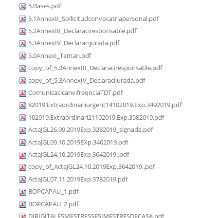
5.Bases.pdf
5.1AnnexII_Sollicitudconvocatriapersonal.pdf
5.2AnnexIII_Declaraciresponsable.pdf
5.3AnnexIV_Declaracijurada.pdf
5.0AnnexI_Temari.pdf
copy_of_5.2AnnexIII_Declaraciresponsable.pdf
copy_of_5.3AnnexIV_Declaracijurada.pdf
ComunicacicanvifreqnciaTDT.pdf
82019.Extraordinariiurgent14102019.Exp.3492019.pdf
102019.Extraordinari21102019.Exp.3582019.pdf
ActaJGL26.09.2019Exp.3282019_signada.pdf
ActaJGL09.10.2019EXp.3462019.pdf
ActaJGL24.10.2019Exp.3642019..pdf
copy_of_ActaJGL24.10.2019Exp.3642019..pdf
ActaJGL07.11.2019Exp.3782019.pdf
BOPCAPAU_1.pdf
BOPCAPAU_2.pdf
DIRIGITALESMESTRESSESIMESTRESDECASA.pdf