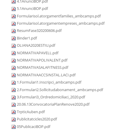
4.1AnunciBOP.pdf
5.1AnunciBOP.pdf
Formularisol.atorgamentfamilies_ambcamps.pdf
Formularisol.atorgamentempreses_ambcamps.pdf
ResumFase320200606.pdf
Binder1.pdf
OLIANA2020ESTIU.pdf
NORMATIVAPAVELL.pdf
NORMATIVAPOLIVALENT.pdf
NORMATIVASALAFITNESS.pdf
NORMATIVAACCSINSTAL.LACI.pdf
1.Formulari1.Inscripci_ambcamps.pdf
2.Formulari2.Sollicitudabonament_ambcamps.pdf
3.Formulari3_Ordredomiciliaci_2020.pdf
20.06.13ConvocatoriaPlanRenove2020.pdf
TrpticAuben.pdf
Publicitatcicles2020.pdf
05PublicaciBOP.pdf