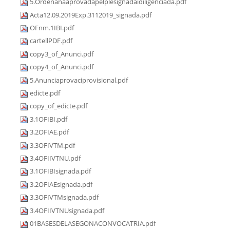
5.Ordenanaaprovadapelplesignadaidiligenciada.pdf
Acta12.09.2019Exp.3112019_signada.pdf
OFnm.1IBI.pdf
cartellPDF.pdf
copy3_of_Anunci.pdf
copy4_of_Anunci.pdf
5.Anunciaprovaciprovisional.pdf
edicte.pdf
copy_of_edicte.pdf
3.1OFIBI.pdf
3.2OFIAE.pdf
3.3OFIVTM.pdf
3.4OFIIVTNU.pdf
3.1OFIBIsignada.pdf
3.2OFIAEsignada.pdf
3.3OFIVTMsignada.pdf
3.4OFIIVTNUsignada.pdf
01BASESDELASEGONACONVOCATRIA.pdf