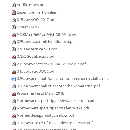
notificacions.pdf
Bases_premis_homilies
01BasesAODL2017.pdf
Llibret FM 17
NORMESPERALSPARTICIPANTS.pdf
02Basesauxadministratiuarxiu.pdf
02BasestecnicArxiu.pdf
07DOGCpublicacio.pdf
2017convocatoria2017ARP21982017.pdf
04publicacioDOGC.pdf
02BasespersonalTSpercobrirunabaixapermalaltia.doc
01BasespersonalEducadorperbaixamaternal.pdf
Programa Festa Major 2018
Normesperalsparticipantsfestadelescuma.pdf
Normesperalsparticipantstallervoliaks.pdf
Normesdeseguretatcorrefocs.pdf
01BasestecnicdinfnciaiadolescnciadelSIS.pdf