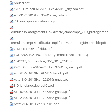
Anunci.pdf
12019.Ordinari07022019.Exp.422019_signada.pdf
Acta31.01.2019Exp.352019_signada.pdf
7.Anunciaprovacidefinitiva.pdf
Formularisol.atorgamentsubv.directe_ambcamps_V.03_protegitimpri
FormulariComptejustificatiusimplificat_V.02_protegitimprimible.pdf
7.1.EdicteBOPdefinitiu.pdf
EOLIANA7102019CartaH.halysmunicipisnoafectats.pdf
1542C19_Convocatria_APA_2018_CAT1.pdf
22019.Ordinari01042019.Exp.972019signada.pdf
Acta01.04.2019Exp.982019signada.pdf
Acta18.04.2019Exp.1262019signada.pdf
3.DiligncianocelebraciJGL.pdf
Acta02.05.2019Exp.1442019signada.pdf
Acta23.05.2019Exp.1702019signada.pdf
Acta12.06.2019Exp.1882019.pdf