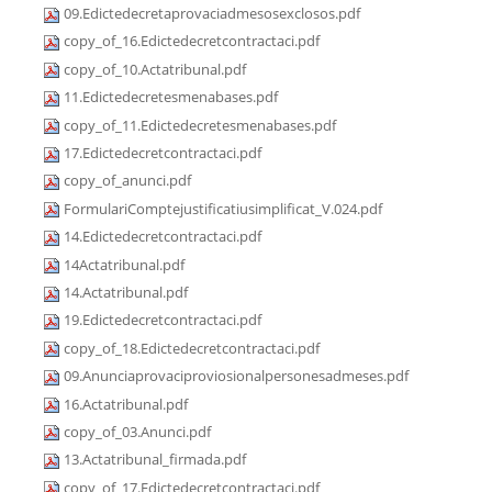
09.Edictedecretaprovaciadmesosexclosos.pdf
copy_of_16.Edictedecretcontractaci.pdf
copy_of_10.Actatribunal.pdf
11.Edictedecretesmenabases.pdf
copy_of_11.Edictedecretesmenabases.pdf
17.Edictedecretcontractaci.pdf
copy_of_anunci.pdf
FormulariComptejustificatiusimplificat_V.024.pdf
14.Edictedecretcontractaci.pdf
14Actatribunal.pdf
14.Actatribunal.pdf
19.Edictedecretcontractaci.pdf
copy_of_18.Edictedecretcontractaci.pdf
09.Anunciaprovaciproviosionalpersonesadmeses.pdf
16.Actatribunal.pdf
copy_of_03.Anunci.pdf
13.Actatribunal_firmada.pdf
copy_of_17.Edictedecretcontractaci.pdf