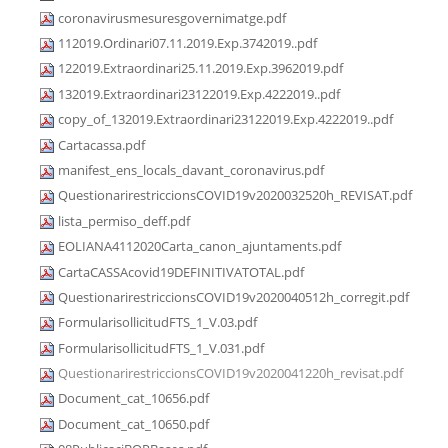
coronavirusmesuresgovernimatge.pdf
112019.Ordinari07.11.2019.Exp.3742019..pdf
122019.Extraordinari25.11.2019.Exp.3962019.pdf
132019.Extraordinari23122019.Exp.4222019..pdf
copy_of_132019.Extraordinari23122019.Exp.4222019..pdf
Cartacassa.pdf
manifest_ens_locals_davant_coronavirus.pdf
QuestionarirestriccionsCOVID19v2020032520h_REVISAT.pdf
lista_permiso_deff.pdf
EOLIANA4112020Carta_canon_ajuntaments.pdf
CartaCASSAcovid19DEFINITIVATOTAL.pdf
QuestionarirestriccionsCOVID19v2020040512h_corregit.pdf
FormularisollicitudFTS_1_V.03.pdf
FormularisollicitudFTS_1_V.031.pdf
QuestionarirestriccionsCOVID19v2020041220h_revisat.pdf
Document_cat_10656.pdf
Document_cat_10650.pdf