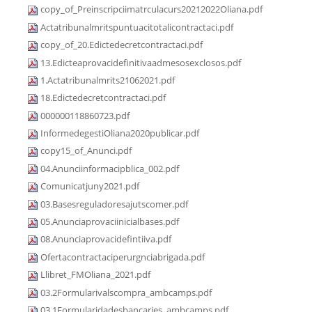
copy_of_Preinscripciimatrculacurs20212022Oliana.pdf
Actatribunalmritspuntuacitotalicontractaci.pdf
copy_of_20.Edictedecretcontractaci.pdf
13.Edicteaprovacidefinitivaadmesosexclosos.pdf
1.Actatribunalmrits21062021.pdf
18.Edictedecretcontractaci.pdf
000000118860723.pdf
InformedegestiOliana2020publicar.pdf
copy15_of_Anunci.pdf
04.Anunciinformacipblica_002.pdf
Comunicatjuny2021.pdf
03.Basesreguladoresajutscomer.pdf
05.Anunciaprovaciinicialbases.pdf
08.Anunciaprovacidefintiiva.pdf
Ofertacontractaciperurgnciabrigada.pdf
Llibret_FMOliana_2021.pdf
03.2Formularivalscompra_ambcamps.pdf
03.1Formularidadesbancaries_ambcamps.pdf