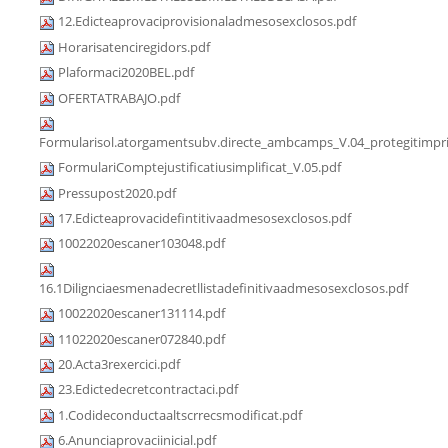
12.Edicteaprovaciprovisionaladmesosexclosos.pdf
Horarisatenciregidors.pdf
Plaformaci2020BEL.pdf
OFERTATRABAJO.pdf
Formularisol.atorgamentsubv.directe_ambcamps_V.04_protegitimpri
FormulariComptejustificatiusimplificat_V.05.pdf
Pressupost2020.pdf
17.Edicteaprovacidefintitivaadmesosexclosos.pdf
10022020escaner103048.pdf
16.1Dilignciaesmenadecretllistadefinitivaadmesosexclosos.pdf
10022020escaner131114.pdf
11022020escaner072840.pdf
20.Acta3rexercici.pdf
23.Edictedecretcontractaci.pdf
1.Codideconductaaltscrrecsmodificat.pdf
6.Anunciaprovaciinicial.pdf