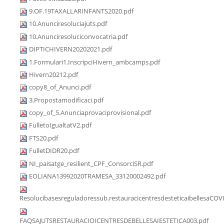
9.OF.19TAXALLARINFANTS2020.pdf
10.Anunciresoluciajuts.pdf
10.Anunciresoluciconvocatria.pdf
DIPTICHIVERN20202021.pdf
1.Formulari1.InscripciHivern_ambcamps.pdf
Hivern20212.pdf
copy8_of_Anunci.pdf
3.Propostamodificaci.pdf
copy_of_5.Anunciaprovaciprovisional.pdf
FulletoIgualtatV2.pdf
FTS20.pdf
FulletDIDR20.pdf
NI_paisatge_resilient_CPF_ConsorciSR.pdf
EOLIANA13992020TRAMESA_33120002492.pdf
Resolucibasesreguladoressub.restauracicentresdesteticaibellesaCOV
FAQSAJUTSRESTAURACIOICENTRESDEBELLESAIESTETICA003.pdf