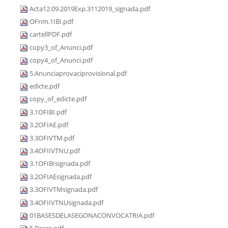
Acta12.09.2019Exp.3112019_signada.pdf
OFnm.1IBI.pdf
cartellPDF.pdf
copy3_of_Anunci.pdf
copy4_of_Anunci.pdf
5.Anunciaprovaciprovisional.pdf
edicte.pdf
copy_of_edicte.pdf
3.1OFIBI.pdf
3.2OFIAE.pdf
3.3OFIVTM.pdf
3.4OFIIVTNU.pdf
3.1OFIBIsignada.pdf
3.2OFIAEsignada.pdf
3.3OFIVTMsignada.pdf
3.4OFIIVTNUsignada.pdf
01BASESDELASEGONACONVOCATRIA.pdf