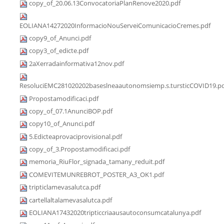
copy_of_20.06.13ConvocatoriaPlanRenove2020.pdf
EOLIANA14272020InformacioNouServeiComunicacioCremes.pdf
copy9_of_Anunci.pdf
copy3_of_edicte.pdf
2aXerradainformativa12nov.pdf
ResoluciEMC281020202baseslneaautonomsiemp.s.tursticCOVID19.p
Propostamodificaci.pdf
copy_of_07.1AnunciBOP.pdf
copy10_of_Anunci.pdf
5.Edicteaprovaciprovisional.pdf
copy_of_3.Propostamodificaci.pdf
memoria_RiuFlor_signada_tamany_reduit.pdf
COMEVITEMUNREBROT_POSTER_A3_OK1.pdf
tripticlamevasalutca.pdf
cartellaltalamevasalutca.pdf
EOLIANA17432020tripticcriaausautoconsumcatalunya.pdf