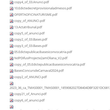
copy4_of_03.Anunci.pdf
10.Edictedecretprovisionaladmesos.pdf
OFERTAOFICINATURISME.pdf
copy_of_ANUNCI.pdf
13.Actatribunal.pdf
copy5_of_anunci.pdf
copy2_of_03.Bases.pdf
copy3_of_03.Bases.pdf
05.Edictepublicacibasesiconvocatria.pdf
NdPDifusiProjecte2amOliana_V2.pdf
copy_of_05.Edictepublicacibasesiconvocatria.pdf
BasesConcursdeCarnaval2024.pdf
copy2_of_ANUNCI.pdf
2023_36_ca_TMAS0001_TMAS0001_1859082027D8404DBF32E1DC6813
copy21_of_Anunci.pdf
copy6_of_anunci.pdf