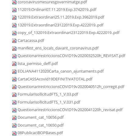
coronavirusmesuresgovernimatge.pdf
112019.Ordinari07.11.2019.Exp.3742019..pdf
122019.Extraordinari25.11.2019.Exp.3962019.pdf
132019.Extraordinari23122019.Exp.4222019..pdf
copy_of_132019.Extraordinari23122019.Exp.4222019..pdf
Cartacassa.pdf
manifest_ens_locals_davant_coronavirus.pdf
QuestionarirestriccionsCOVID19v2020032520h_REVISAT.pdf
lista_permiso_deff.pdf
EOLIANA4112020Carta_canon_ajuntaments.pdf
CartaCASSAcovid19DEFINITIVATOTAL.pdf
QuestionarirestriccionsCOVID19v2020040512h_corregit.pdf
FormularisollicitudFTS_1_V.03.pdf
FormularisollicitudFTS_1_V.031.pdf
QuestionarirestriccionsCOVID19v2020041220h_revisat.pdf
Document_cat_10656.pdf
Document_cat_10650.pdf
08PublicaciBOPBases.pdf