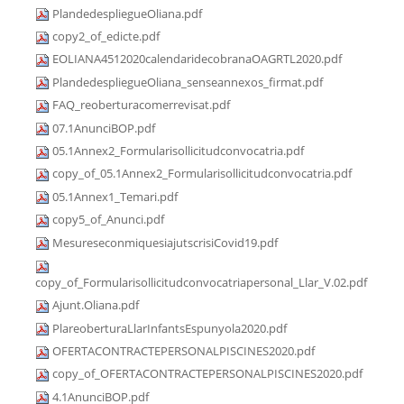
PlandedespliegueOliana.pdf
copy2_of_edicte.pdf
EOLIANA4512020calendaridecobranaOAGRTL2020.pdf
PlandedespliegueOliana_senseannexos_firmat.pdf
FAQ_reoberturacomerrevisat.pdf
07.1AnunciBOP.pdf
05.1Annex2_Formularisollicitudconvocatria.pdf
copy_of_05.1Annex2_Formularisollicitudconvocatria.pdf
05.1Annex1_Temari.pdf
copy5_of_Anunci.pdf
MesureseconmiquesiajutscrisiCovid19.pdf
copy_of_Formularisollicitudconvocatriapersonal_Llar_V.02.pdf
Ajunt.Oliana.pdf
PlareoberturaLlarInfantsEspunyola2020.pdf
OFERTACONTRACTEPERSONALPISCINES2020.pdf
copy_of_OFERTACONTRACTEPERSONALPISCINES2020.pdf
4.1AnunciBOP.pdf