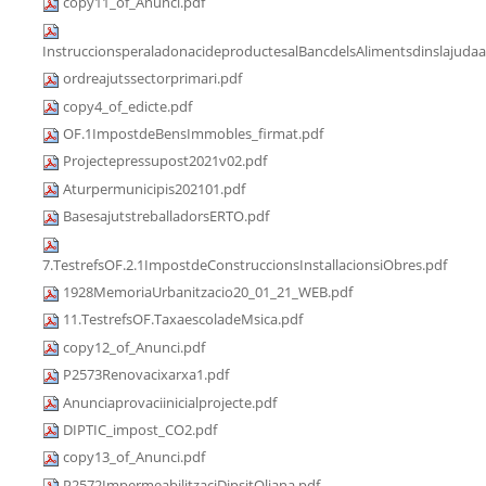
copy11_of_Anunci.pdf
InstruccionsperaladonacideproductesalBancdelsAlimentsdinslajudaa
ordreajutssectorprimari.pdf
copy4_of_edicte.pdf
OF.1ImpostdeBensImmobles_firmat.pdf
Projectepressupost2021v02.pdf
Aturpermunicipis202101.pdf
BasesajutstreballadorsERTO.pdf
7.TestrefsOF.2.1ImpostdeConstruccionsInstallacionsiObres.pdf
1928MemoriaUrbanitzacio20_01_21_WEB.pdf
11.TestrefsOF.TaxaescoladeMsica.pdf
copy12_of_Anunci.pdf
P2573Renovacixarxa1.pdf
Anunciaprovaciinicialprojecte.pdf
DIPTIC_impost_CO2.pdf
copy13_of_Anunci.pdf
P2572ImpermeabilitzaciDipsitOliana.pdf