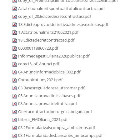
copy_of_Preinscripciimatrculacurs20212022Oliana.pdf
Actatribunalmritspuntuacitotalicontractaci.pdf
copy_of_20.Edictedecretcontractaci.pdf
13.Edicteaprovacidefinitivaadmesosexclosos.pdf
1.Actatribunalmrits21062021.pdf
18.Edictedecretcontractaci.pdf
000000118860723.pdf
InformedegestiOliana2020publicar.pdf
copy15_of_Anunci.pdf
04.Anunciinformacipblica_002.pdf
Comunicatjuny2021.pdf
03.Basesreguladoresajutscomer.pdf
05.Anunciaprovaciinicialbases.pdf
08.Anunciaprovacidefintiiva.pdf
Ofertacontractaciperurgnciabrigada.pdf
Llibret_FMOliana_2021.pdf
03.2Formularivalscompra_ambcamps.pdf
03.1Formularidadesbancaries_ambcamps.pdf