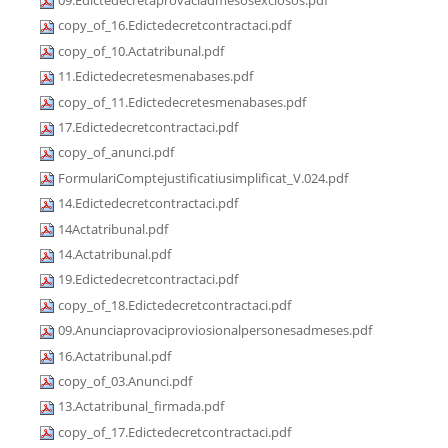
09.Edictedecretaprovaciadmesosexclosos.pdf
copy_of_16.Edictedecretcontractaci.pdf
copy_of_10.Actatribunal.pdf
11.Edictedecretesmenabases.pdf
copy_of_11.Edictedecretesmenabases.pdf
17.Edictedecretcontractaci.pdf
copy_of_anunci.pdf
FormulariComptejustificatiusimplificat_V.024.pdf
14.Edictedecretcontractaci.pdf
14Actatribunal.pdf
14.Actatribunal.pdf
19.Edictedecretcontractaci.pdf
copy_of_18.Edictedecretcontractaci.pdf
09.Anunciaprovaciproviosionalpersonesadmeses.pdf
16.Actatribunal.pdf
copy_of_03.Anunci.pdf
13.Actatribunal_firmada.pdf
copy_of_17.Edictedecretcontractaci.pdf