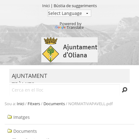
Inici
|
Bústia de suggeriments
Powered by
Translate
Ves
al
contingut.
|
Salta
MENU
a
AJUNTAMENT
la
TRÀMITS
navegació
Cerca
SEU ELECTRÒNICA
TRANSPARÈNCIA
Sou a:
Inici
/
Fitxers
/
Documents
/
NORMATIVAPAVELL.pdf
Navegació
Imatges
Documents