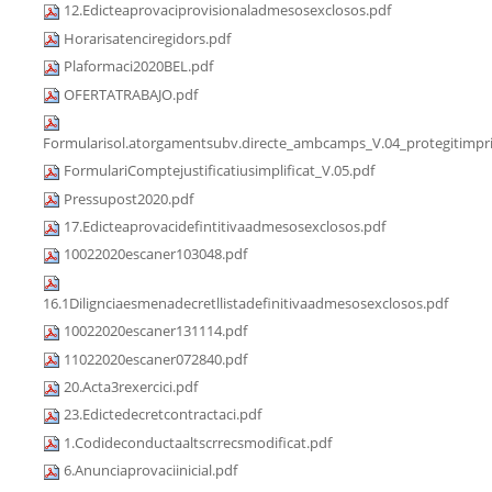
12.Edicteaprovaciprovisionaladmesosexclosos.pdf
Horarisatenciregidors.pdf
Plaformaci2020BEL.pdf
OFERTATRABAJO.pdf
Formularisol.atorgamentsubv.directe_ambcamps_V.04_protegitimpri
FormulariComptejustificatiusimplificat_V.05.pdf
Pressupost2020.pdf
17.Edicteaprovacidefintitivaadmesosexclosos.pdf
10022020escaner103048.pdf
16.1Dilignciaesmenadecretllistadefinitivaadmesosexclosos.pdf
10022020escaner131114.pdf
11022020escaner072840.pdf
20.Acta3rexercici.pdf
23.Edictedecretcontractaci.pdf
1.Codideconductaaltscrrecsmodificat.pdf
6.Anunciaprovaciinicial.pdf