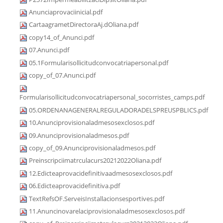
Anunciaprovaciinicial.pdf
CartaagrametDirectoraAj.dOliana.pdf
copy14_of_Anunci.pdf
07.Anunci.pdf
05.1Formularisollicitudconvocatriapersonal.pdf
copy_of_07.Anunci.pdf
Formularisollicitudconvocatriapersonal_socorristes_camps.pdf
05.ORDENANAGENERALREGULADORADELSPREUSPBLICS.pdf
10.Anunciprovisionaladmesosexclosos.pdf
09.Anunciprovisionaladmesos.pdf
copy_of_09.Anunciprovisionaladmesos.pdf
Preinscripciimatrculacurs20212022Oliana.pdf
12.Edicteaprovacidefinitivaadmesosexclosos.pdf
06.Edicteaprovacidefinitiva.pdf
TextRefsOF.ServeisInstallacionsesportives.pdf
11.Anuncinovarelaciprovisionaladmesosexclosos.pdf