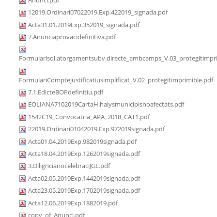
12019.Ordinari07022019.Exp.422019_signada.pdf
Acta31.01.2019Exp.352019_signada.pdf
7.Anunciaprovacidefinitiva.pdf
Formularisol.atorgamentsubv.directe_ambcamps_V.03_protegitimpri
FormulariComptejustificatiusimplificat_V.02_protegitimprimible.pdf
7.1.EdicteBOPdefinitiu.pdf
EOLIANA7102019CartaH.halysmunicipisnoafectats.pdf
1542C19_Convocatria_APA_2018_CAT1.pdf
22019.Ordinari01042019.Exp.972019signada.pdf
Acta01.04.2019Exp.982019signada.pdf
Acta18.04.2019Exp.1262019signada.pdf
3.DiligncianocelebraciJGL.pdf
Acta02.05.2019Exp.1442019signada.pdf
Acta23.05.2019Exp.1702019signada.pdf
Acta12.06.2019Exp.1882019.pdf
copy_of_Anunci.pdf