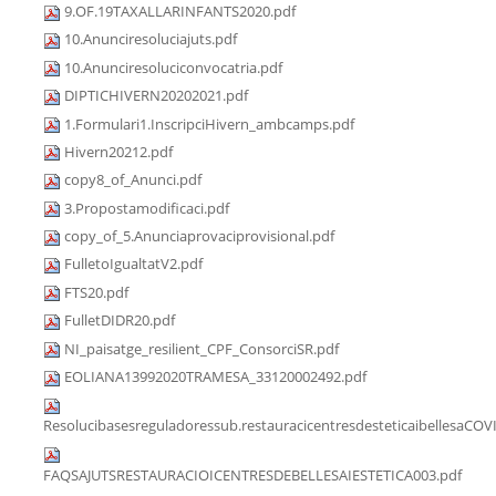
9.OF.19TAXALLARINFANTS2020.pdf
10.Anunciresoluciajuts.pdf
10.Anunciresoluciconvocatria.pdf
DIPTICHIVERN20202021.pdf
1.Formulari1.InscripciHivern_ambcamps.pdf
Hivern20212.pdf
copy8_of_Anunci.pdf
3.Propostamodificaci.pdf
copy_of_5.Anunciaprovaciprovisional.pdf
FulletoIgualtatV2.pdf
FTS20.pdf
FulletDIDR20.pdf
NI_paisatge_resilient_CPF_ConsorciSR.pdf
EOLIANA13992020TRAMESA_33120002492.pdf
Resolucibasesreguladoressub.restauracicentresdesteticaibellesaCOV
FAQSAJUTSRESTAURACIOICENTRESDEBELLESAIESTETICA003.pdf