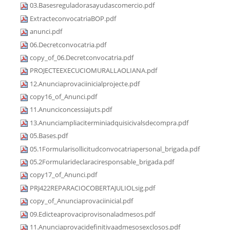
03.Basesreguladorasayudascomercio.pdf
ExtracteconvocatriaBOP.pdf
anunci.pdf
06.Decretconvocatria.pdf
copy_of_06.Decretconvocatria.pdf
PROJECTEEXECUCIOMURALLAOLIANA.pdf
12.Anunciaprovaciinicialprojecte.pdf
copy16_of_Anunci.pdf
11.Anunciconcessiajuts.pdf
13.Anunciampliaciterminiadquisicivalsdecompra.pdf
05.Bases.pdf
05.1Formularisollicitudconvocatriapersonal_brigada.pdf
05.2Formularideclaraciresponsable_brigada.pdf
copy17_of_Anunci.pdf
PRJ422REPARACIOCOBERTAJULIOLsig.pdf
copy_of_Anunciaprovaciinicial.pdf
09.Edicteaprovaciprovisonaladmesos.pdf
11.Anunciaprovacidefinitivaadmesosexclosos.pdf