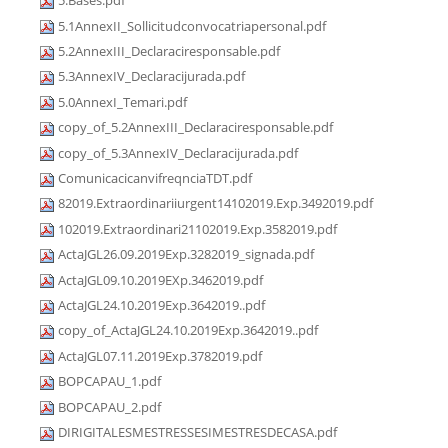
5.Bases.pdf
5.1AnnexII_Sollicitudconvocatriapersonal.pdf
5.2AnnexIII_Declaraciresponsable.pdf
5.3AnnexIV_Declaracijurada.pdf
5.0AnnexI_Temari.pdf
copy_of_5.2AnnexIII_Declaraciresponsable.pdf
copy_of_5.3AnnexIV_Declaracijurada.pdf
ComunicacicanvifreqnciaTDT.pdf
82019.Extraordinariiurgent14102019.Exp.3492019.pdf
102019.Extraordinari21102019.Exp.3582019.pdf
ActaJGL26.09.2019Exp.3282019_signada.pdf
ActaJGL09.10.2019EXp.3462019.pdf
ActaJGL24.10.2019Exp.3642019..pdf
copy_of_ActaJGL24.10.2019Exp.3642019..pdf
ActaJGL07.11.2019Exp.3782019.pdf
BOPCAPAU_1.pdf
BOPCAPAU_2.pdf
DIRIGITALESMESTRESSESIMESTRESDECASA.pdf