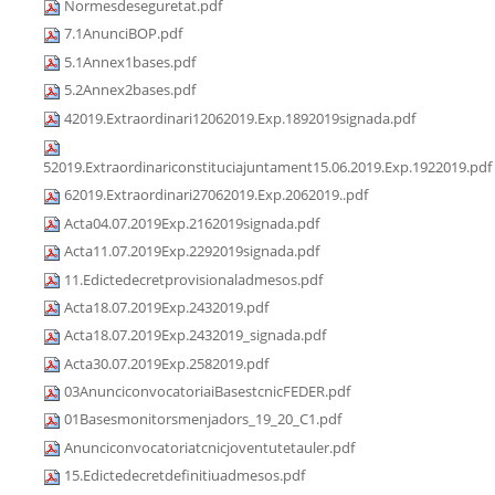
Normesdeseguretat.pdf
7.1AnunciBOP.pdf
5.1Annex1bases.pdf
5.2Annex2bases.pdf
42019.Extraordinari12062019.Exp.1892019signada.pdf
52019.Extraordinariconstituciajuntament15.06.2019.Exp.1922019.pdf
62019.Extraordinari27062019.Exp.2062019..pdf
Acta04.07.2019Exp.2162019signada.pdf
Acta11.07.2019Exp.2292019signada.pdf
11.Edictedecretprovisionaladmesos.pdf
Acta18.07.2019Exp.2432019.pdf
Acta18.07.2019Exp.2432019_signada.pdf
Acta30.07.2019Exp.2582019.pdf
03AnunciconvocatoriaiBasestcnicFEDER.pdf
01Basesmonitorsmenjadors_19_20_C1.pdf
Anunciconvocatoriatcnicjoventutetauler.pdf
15.Edictedecretdefinitiuadmesos.pdf