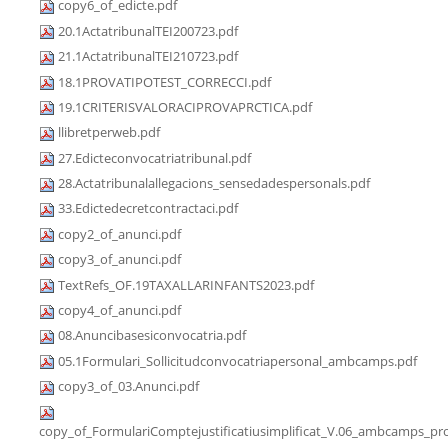
copy6_of_edicte.pdf
20.1ActatribunalTEI200723.pdf
21.1ActatribunalTEI210723.pdf
18.1PROVATIPOTEST_CORRECCI.pdf
19.1CRITERISVALORACIPROVAPRCTICA.pdf
llibretperweb.pdf
27.Edicteconvocatriatribunal.pdf
28.Actatribunalallegacions_sensedadespersonals.pdf
33.Edictedecretcontractaci.pdf
copy2_of_anunci.pdf
copy3_of_anunci.pdf
TextRefs_OF.19TAXALLARINFANTS2023.pdf
copy4_of_anunci.pdf
08.Anuncibasesiconvocatria.pdf
05.1Formulari_Sollicitudconvocatriapersonal_ambcamps.pdf
copy3_of_03.Anunci.pdf
copy_of_FormulariComptejustificatiusimplificat_V.06_ambcamps_pro