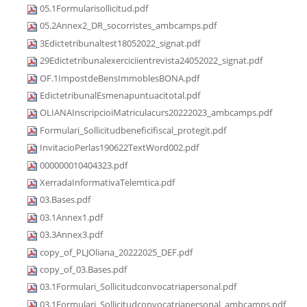
05.1Formularisollicitud.pdf
05.2Annex2_DR_socorristes_ambcamps.pdf
3Edictetribunaltest18052022_signat.pdf
29Edictetribunalexerciciientrevista24052022_signat.pdf
OF.1ImpostdeBensImmoblesBONA.pdf
EdictetribunalEsmenapuntuacitotal.pdf
OLIANAInscripcioiMatriculacurs20222023_ambcamps.pdf
Formulari_Sollicitudbeneficifiscal_protegit.pdf
InvitacioPerlas190622TextWord002.pdf
000000010404323.pdf
XerradaInformativaTelemtica.pdf
03.Bases.pdf
03.1Annex1.pdf
03.3Annex3.pdf
copy_of_PLJOliana_20222025_DEF.pdf
copy_of_03.Bases.pdf
03.1Formulari_Sollicitudconvocatriapersonal.pdf
03.1Formulari_Sollicitudconvocatriapersonal_ambcamps.pdf