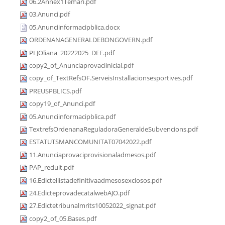
06.2Annex1Temari.pdf
03.Anunci.pdf
05.Anunciinformacipblica.docx
ORDENANAGENERALDEBONGOVERN.pdf
PLJOliana_20222025_DEF.pdf
copy2_of_Anunciaprovaciinicial.pdf
copy_of_TextRefsOF.ServeisInstallacionsesportives.pdf
PREUSPBLICS.pdf
copy19_of_Anunci.pdf
05.Anunciinformacipblica.pdf
TextrefsOrdenanaReguladoraGeneraldeSubvencions.pdf
ESTATUTSMANCOMUNITAT07042022.pdf
11.Anunciaprovaciprovisionaladmesos.pdf
PAP_reduit.pdf
16.Edictellistadefinitivaadmesosexclosos.pdf
24.EdicteprovadecatalwebAJO.pdf
27.Edictetribunalmrits10052022_signat.pdf
copy2_of_05.Bases.pdf