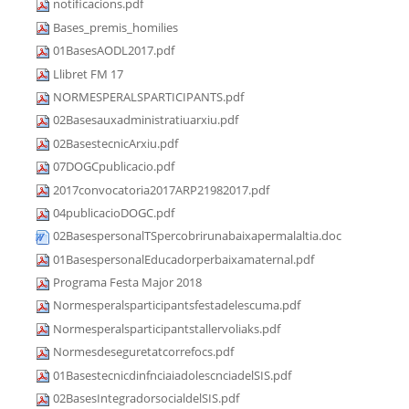
notificacions.pdf
Bases_premis_homilies
01BasesAODL2017.pdf
Llibret FM 17
NORMESPERALSPARTICIPANTS.pdf
02Basesauxadministratiuarxiu.pdf
02BasestecnicArxiu.pdf
07DOGCpublicacio.pdf
2017convocatoria2017ARP21982017.pdf
04publicacioDOGC.pdf
02BasespersonalTSpercobrirunabaixapermalaltia.doc
01BasespersonalEducadorperbaixamaternal.pdf
Programa Festa Major 2018
Normesperalsparticipantsfestadelescuma.pdf
Normesperalsparticipantstallervoliaks.pdf
Normesdeseguretatcorrefocs.pdf
01BasestecnicdinfnciaiadolescnciadelSIS.pdf
02BasesIntegradorsocialdelSIS.pdf