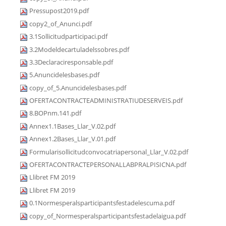
Pressupost2019.pdf
copy2_of_Anunci.pdf
3.1Sollicitudparticipaci.pdf
3.2Modeldecartuladelssobres.pdf
3.3Declaraciresponsable.pdf
5.Anuncidelesbases.pdf
copy_of_5.Anuncidelesbases.pdf
OFERTACONTRACTEADMINISTRATIUDESERVEIS.pdf
8.BOPnm.141.pdf
Annex1.1Bases_Llar_V.02.pdf
Annex1.2Bases_Llar_V.01.pdf
Formularisollicitudconvocatriapersonal_Llar_V.02.pdf
OFERTACONTRACTEPERSONALLABPRALPISICNA.pdf
Llibret FM 2019
Llibret FM 2019
0.1Normesperalsparticipantsfestadelescuma.pdf
copy_of_Normesperalsparticipantsfestadelaigua.pdf