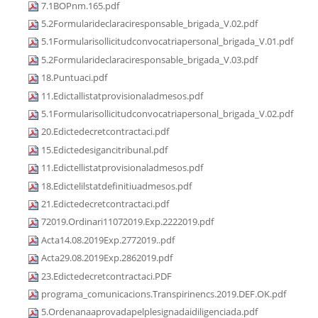
7.1BOPnm.165.pdf
5.2Formularideclaraciresponsable_brigada_V.02.pdf
5.1Formularisollicitudconvocatriapersonal_brigada_V.01.pdf
5.2Formularideclaraciresponsable_brigada_V.03.pdf
18.Puntuaci.pdf
11.Edictallistatprovisionaladmesos.pdf
5.1Formularisollicitudconvocatriapersonal_brigada_V.02.pdf
20.Edictedecretcontractaci.pdf
15.Edictedesigancitribunal.pdf
11.Edictellistatprovisionaladmesos.pdf
18.Edictelilstatdefinitiuadmesos.pdf
21.Edictedecretcontractaci.pdf
72019.Ordinari11072019.Exp.2222019.pdf
Acta14.08.2019Exp.2772019..pdf
Acta29.08.2019Exp.2862019.pdf
23.Edictedecretcontractaci.PDF
programa_comunicacions.Transpirinencs.2019.DEF.OK.pdf
5.Ordenanaaprovadapelplesignadaidiligenciada.pdf