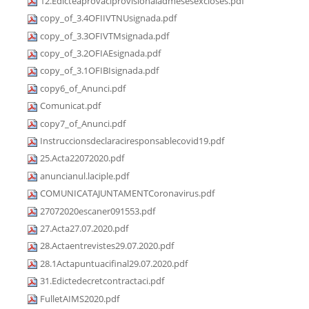
12.Edicteaprovaciprovisionaladmesesexcloses.pdf
copy_of_3.4OFIIVTNUsignada.pdf
copy_of_3.3OFIVTMsignada.pdf
copy_of_3.2OFIAEsignada.pdf
copy_of_3.1OFIBIsignada.pdf
copy6_of_Anunci.pdf
Comunicat.pdf
copy7_of_Anunci.pdf
Instruccionsdeclaraciresponsablecovid19.pdf
25.Acta22072020.pdf
anuncianul.laciple.pdf
COMUNICATAJUNTAMENTCoronavirus.pdf
27072020escaner091553.pdf
27.Acta27.07.2020.pdf
28.Actaentrevistes29.07.2020.pdf
28.1Actapuntuacifinal29.07.2020.pdf
31.Edictedecretcontractaci.pdf
FulletAIMS2020.pdf