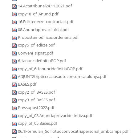
14.Actatribunal24.11.2021.pdf
copy18_of_Anunci.pdf
16.Edictedecretcontractaci.pdf
08.Anunciaprovaciinicial.pdf
Propostamodificaciordenana.pdf
copy5_of_edicte.pdf
Conveni_signat.pdf
6.1anuncidefinitiuBOP.pdf
copy_of_6.1anuncidefinitiuBOP.pdf
ADJUNT2tripticcriaausautoconsumcatalunya.pdf
BASES.pdf
copy2_of_BASES.pdf
copy3_of_BASES.pdf
Pressupost2022.pdf
copy_of_08.Anunciaprovacidefintiiva.pdf
copy_of_05.Bases.pdf
06.1Formulari_Sollicitudconvocatriapersonal_ambcamps.pdf