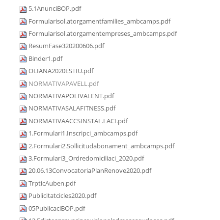
5.1AnunciBOP.pdf
Formularisol.atorgamentfamilies_ambcamps.pdf
Formularisol.atorgamentempreses_ambcamps.pdf
ResumFase320200606.pdf
Binder1.pdf
OLIANA2020ESTIU.pdf
NORMATIVAPAVELL.pdf
NORMATIVAPOLIVALENT.pdf
NORMATIVASALAFITNESS.pdf
NORMATIVAACCSINSTAL.LACI.pdf
1.Formulari1.Inscripci_ambcamps.pdf
2.Formulari2.Sollicitudabonament_ambcamps.pdf
3.Formulari3_Ordredomiciliaci_2020.pdf
20.06.13ConvocatoriaPlanRenove2020.pdf
TrpticAuben.pdf
Publicitatcicles2020.pdf
05PublicaciBOP.pdf