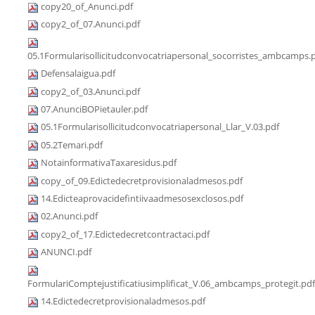
copy20_of_Anunci.pdf
copy2_of_07.Anunci.pdf
05.1Formularisollicitudconvocatriapersonal_socorristes_ambcamps.
Defensalaigua.pdf
copy2_of_03.Anunci.pdf
07.AnunciBOPietauler.pdf
05.1Formularisollicitudconvocatriapersonal_Llar_V.03.pdf
05.2Temari.pdf
NotainformativaTaxaresidus.pdf
copy_of_09.Edictedecretprovisionaladmesos.pdf
14.Edicteaprovacidefintiivaadmesosexclosos.pdf
02.Anunci.pdf
copy2_of_17.Edictedecretcontractaci.pdf
ANUNCI.pdf
FormulariComptejustificatiusimplificat_V.06_ambcamps_protegit.pdf
14.Edictedecretprovisionaladmesos.pdf