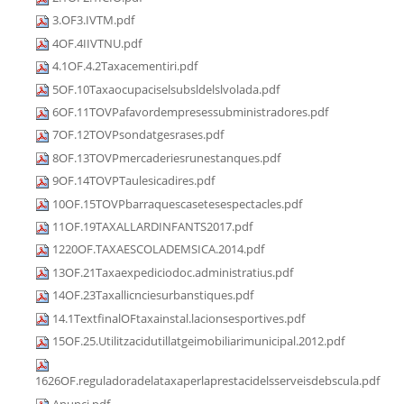
3.OF3.IVTM.pdf
4OF.4IIVTNU.pdf
4.1OF.4.2Taxacementiri.pdf
5OF.10Taxaocupaciselsubsldelslvolada.pdf
6OF.11TOVPafavordempresessubministradores.pdf
7OF.12TOVPsondatgesrases.pdf
8OF.13TOVPmercaderiesrunestanques.pdf
9OF.14TOVPTaulesicadires.pdf
10OF.15TOVPbarraquescasetesespectacles.pdf
11OF.19TAXALLARDINFANTS2017.pdf
1220OF.TAXAESCOLADEMSICA.2014.pdf
13OF.21Taxaexpediciodoc.administratius.pdf
14OF.23Taxallicnciesurbanstiques.pdf
14.1TextfinalOFtaxainstal.lacionsesportives.pdf
15OF.25.Utilitzacidutillatgeimobiliarimunicipal.2012.pdf
1626OF.reguladoradelataxaperlaprestacidelsserveisdebscula.pdf
Anunci.pdf