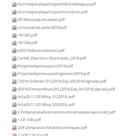
Normesperalsparticipantsfestadelaigua.pdf
Normesperalsparticipantsrocdrom.pdf
2018basesajutsLeader.pdf
convocatriaLeader2018.pdf
181303.pdf
181304.pdf
EDICTEdecanvidenom.pdf
Cartell_Eleccions_Municipals_2019.pdf
Projectedepressupost2019.pdf
Projectedepressupostingressos2019.pdf
72018.Ordinari13122018.Exp.3302018.signada.pdf
82018.Extraordinari20122018.Exp.3412018.signada.pdf
Acta20.11.2018Exp.3122018..pdf
Acta29.11.2018Exp.3202018..pdf
2.Ordenanasubvencionsnominativesiexcepcionals.pdf
1.OF.1IBI.pdf
2OF.2ImpostActivitatsEconmiques.pdf
2.1OF2.1ICIO.pdf