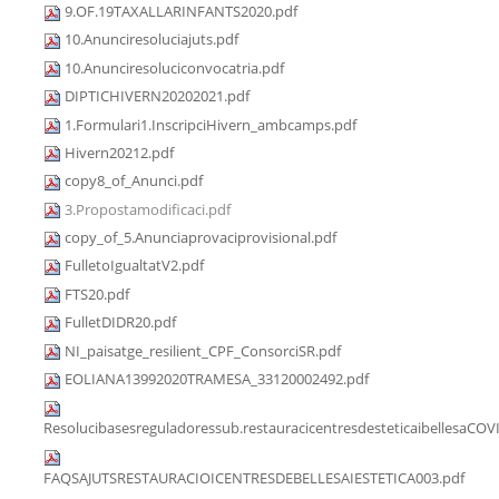
9.OF.19TAXALLARINFANTS2020.pdf
10.Anunciresoluciajuts.pdf
10.Anunciresoluciconvocatria.pdf
DIPTICHIVERN20202021.pdf
1.Formulari1.InscripciHivern_ambcamps.pdf
Hivern20212.pdf
copy8_of_Anunci.pdf
3.Propostamodificaci.pdf
copy_of_5.Anunciaprovaciprovisional.pdf
FulletoIgualtatV2.pdf
FTS20.pdf
FulletDIDR20.pdf
NI_paisatge_resilient_CPF_ConsorciSR.pdf
EOLIANA13992020TRAMESA_33120002492.pdf
Resolucibasesreguladoressub.restauracicentresdesteticaibellesaCOV
FAQSAJUTSRESTAURACIOICENTRESDEBELLESAIESTETICA003.pdf