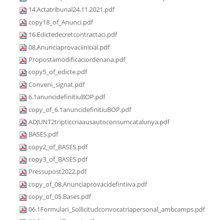
14.Actatribunal24.11.2021.pdf
copy18_of_Anunci.pdf
16.Edictedecretcontractaci.pdf
08.Anunciaprovaciinicial.pdf
Propostamodificaciordenana.pdf
copy5_of_edicte.pdf
Conveni_signat.pdf
6.1anuncidefinitiuBOP.pdf
copy_of_6.1anuncidefinitiuBOP.pdf
ADJUNT2tripticcriaausautoconsumcatalunya.pdf
BASES.pdf
copy2_of_BASES.pdf
copy3_of_BASES.pdf
Pressupost2022.pdf
copy_of_08.Anunciaprovacidefintiiva.pdf
copy_of_05.Bases.pdf
06.1Formulari_Sollicitudconvocatriapersonal_ambcamps.pdf