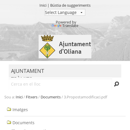
Inici
|
Bústia de suggeriments
Powered by
Translate
Ves
al
contingut.
|
Salta
MENU
a
AJUNTAMENT
la
TRÀMITS
navegació
Cerca
SEU ELECTRÒNICA
TRANSPARÈNCIA
Sou a:
Inici
/
Fitxers
/
Documents
/
3.Propostamodificaci.pdf
Navegació
Imatges
Documents