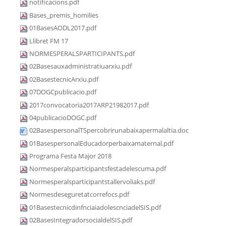
notificacions.pdf
Bases_premis_homilies
01BasesAODL2017.pdf
Llibret FM 17
NORMESPERALSPARTICIPANTS.pdf
02Basesauxadministratiuarxiu.pdf
02BasestecnicArxiu.pdf
07DOGCpublicacio.pdf
2017convocatoria2017ARP21982017.pdf
04publicacioDOGC.pdf
02BasespersonalTSpercobrirunabaixapermalaltia.doc
01BasespersonalEducadorperbaixamaternal.pdf
Programa Festa Major 2018
Normesperalsparticipantsfestadelescuma.pdf
Normesperalsparticipantstallervoliaks.pdf
Normesdeseguretatcorrefocs.pdf
01BasestecnicdinfnciaiadolescnciadelSIS.pdf
02BasesIntegradorsocialdelSIS.pdf