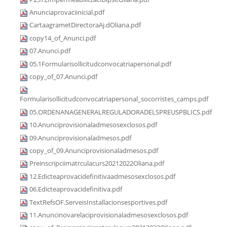
Anunciaprovaciinicial.pdf
CartaagrametDirectoraAj.dOliana.pdf
copy14_of_Anunci.pdf
07.Anunci.pdf
05.1Formularisollicitudconvocatriapersonal.pdf
copy_of_07.Anunci.pdf
Formularisollicitudconvocatriapersonal_socorristes_camps.pdf
05.ORDENANAGENERALREGULADORADELSPREUSPBLICS.pdf
10.Anunciprovisionaladmesosexclosos.pdf
09.Anunciprovisionaladmesos.pdf
copy_of_09.Anunciprovisionaladmesos.pdf
Preinscripciimatrculacurs20212022Oliana.pdf
12.Edicteaprovacidefinitivaadmesosexclosos.pdf
06.Edicteaprovacidefinitiva.pdf
TextRefsOF.ServeisInstallacionsesportives.pdf
11.Anuncinovarelaciprovisionaladmesosexclosos.pdf