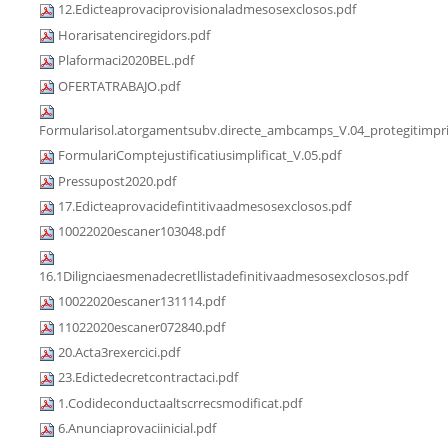
12.Edicteaprovaciprovisionaladmesosexclosos.pdf
Horarisatenciregidors.pdf
Plaformaci2020BEL.pdf
OFERTATRABAJO.pdf
Formularisol.atorgamentsubv.directe_ambcamps_V.04_protegitimpri
FormulariComptejustificatiusimplificat_V.05.pdf
Pressupost2020.pdf
17.Edicteaprovacidefintitivaadmesosexclosos.pdf
10022020escaner103048.pdf
16.1Dilignciaesmenadecretllistadefinitivaadmesosexclosos.pdf
10022020escaner131114.pdf
11022020escaner072840.pdf
20.Acta3rexercici.pdf
23.Edictedecretcontractaci.pdf
1.Codideconductaaltscrrecsmodificat.pdf
6.Anunciaprovaciinicial.pdf