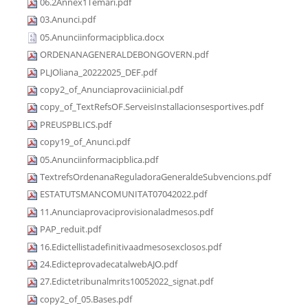
06.2Annex1Temari.pdf
03.Anunci.pdf
05.Anunciinformacipblica.docx
ORDENANAGENERALDEBONGOVERN.pdf
PLJOliana_20222025_DEF.pdf
copy2_of_Anunciaprovaciinicial.pdf
copy_of_TextRefsOF.ServeisInstallacionsesportives.pdf
PREUSPBLICS.pdf
copy19_of_Anunci.pdf
05.Anunciinformacipblica.pdf
TextrefsOrdenanaReguladoraGeneraldeSubvencions.pdf
ESTATUTSMANCOMUNITAT07042022.pdf
11.Anunciaprovaciprovisionaladmesos.pdf
PAP_reduit.pdf
16.Edictellistadefinitivaadmesosexclosos.pdf
24.EdicteprovadecatalwebAJO.pdf
27.Edictetribunalmrits10052022_signat.pdf
copy2_of_05.Bases.pdf