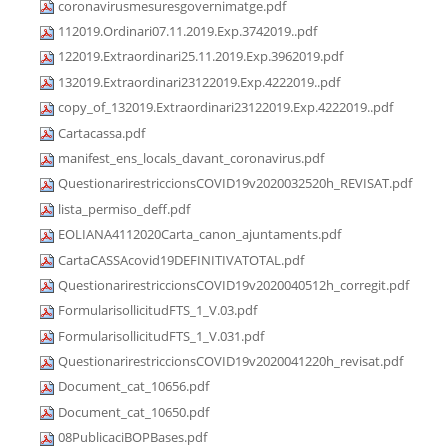
coronavirusmesuresgovernimatge.pdf
112019.Ordinari07.11.2019.Exp.3742019..pdf
122019.Extraordinari25.11.2019.Exp.3962019.pdf
132019.Extraordinari23122019.Exp.4222019..pdf
copy_of_132019.Extraordinari23122019.Exp.4222019..pdf
Cartacassa.pdf
manifest_ens_locals_davant_coronavirus.pdf
QuestionarirestriccionsCOVID19v2020032520h_REVISAT.pdf
lista_permiso_deff.pdf
EOLIANA4112020Carta_canon_ajuntaments.pdf
CartaCASSAcovid19DEFINITIVATOTAL.pdf
QuestionarirestriccionsCOVID19v2020040512h_corregit.pdf
FormularisollicitudFTS_1_V.03.pdf
FormularisollicitudFTS_1_V.031.pdf
QuestionarirestriccionsCOVID19v2020041220h_revisat.pdf
Document_cat_10656.pdf
Document_cat_10650.pdf
08PublicaciBOPBases.pdf