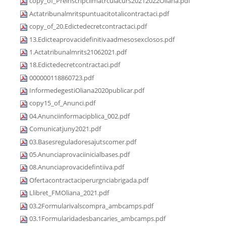
copy_of_Preinscripciimatrculacurs20212022Oliana.pdf
Actatribunalmritspuntuacitotalicontractaci.pdf
copy_of_20.Edictedecretcontractaci.pdf
13.Edicteaprovacidefinitivaadmesosexclosos.pdf
1.Actatribunalmrits21062021.pdf
18.Edictedecretcontractaci.pdf
000000118860723.pdf
InformedegestiOliana2020publicar.pdf
copy15_of_Anunci.pdf
04.Anunciinformacipblica_002.pdf
Comunicatjuny2021.pdf
03.Basesreguladoresajutscomer.pdf
05.Anunciaprovaciinicialbases.pdf
08.Anunciaprovacidefintiiva.pdf
Ofertacontractaciperurgnciabrigada.pdf
Llibret_FMOliana_2021.pdf
03.2Formularivalscompra_ambcamps.pdf
03.1Formularidadesbancaries_ambcamps.pdf