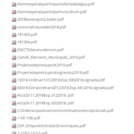
Normesperalsparticipantsfestadelaigua.pdf
Normesperalsparticipantsrocdrom.pdf
2018basesajutsLeader.pdf
convocatriaLeader2018.pdf
181303.pdf
181304.pdf
EDICTEdecanvidenom.pdf
Cartell_Eleccions_Municipals_2019.pdf
Projectedepressupost2019.pdf
Projectedepressupostingressos2019.pdf
72018.Ordinari13122018.Exp.3302018.signada.pdf
82018.Extraordinari20122018.Exp.3412018.signada.pdf
Acta20.11.2018Exp.3122018..pdf
Acta29.11.2018Exp.3202018..pdf
2.Ordenanasubvencionsnominativesiexcepcionals.pdf
1.OF.1IBI.pdf
2OF.2ImpostActivitatsEconmiques.pdf
2.1OF2.1ICIO.pdf