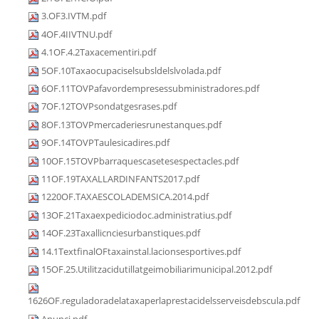
3.OF3.IVTM.pdf
4OF.4IIVTNU.pdf
4.1OF.4.2Taxacementiri.pdf
5OF.10Taxaocupaciselsubsldelslvolada.pdf
6OF.11TOVPafavordempresessubministradores.pdf
7OF.12TOVPsondatgesrases.pdf
8OF.13TOVPmercaderiesrunestanques.pdf
9OF.14TOVPTaulesicadires.pdf
10OF.15TOVPbarraquescasetesespectacles.pdf
11OF.19TAXALLARDINFANTS2017.pdf
1220OF.TAXAESCOLADEMSICA.2014.pdf
13OF.21Taxaexpediciodoc.administratius.pdf
14OF.23Taxallicnciesurbanstiques.pdf
14.1TextfinalOFtaxainstal.lacionsesportives.pdf
15OF.25.Utilitzacidutillatgeimobiliarimunicipal.2012.pdf
1626OF.reguladoradelataxaperlaprestacidelsserveisdebscula.pdf
Anunci.pdf