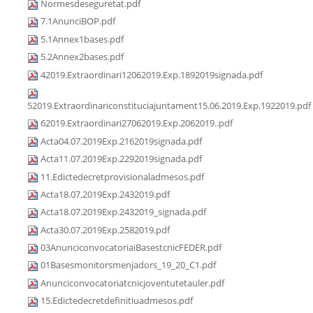
Normesdeseguretat.pdf
7.1AnunciBOP.pdf
5.1Annex1bases.pdf
5.2Annex2bases.pdf
42019.Extraordinari12062019.Exp.1892019signada.pdf
52019.Extraordinariconstituciajuntament15.06.2019.Exp.1922019.pdf
62019.Extraordinari27062019.Exp.2062019..pdf
Acta04.07.2019Exp.2162019signada.pdf
Acta11.07.2019Exp.2292019signada.pdf
11.Edictedecretprovisionaladmesos.pdf
Acta18.07.2019Exp.2432019.pdf
Acta18.07.2019Exp.2432019_signada.pdf
Acta30.07.2019Exp.2582019.pdf
03AnunciconvocatoriaiBasestcnicFEDER.pdf
01Basesmonitorsmenjadors_19_20_C1.pdf
Anunciconvocatoriatcnicjoventutetauler.pdf
15.Edictedecretdefinitiuadmesos.pdf