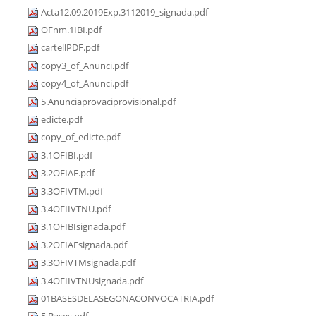
Acta12.09.2019Exp.3112019_signada.pdf
OFnm.1IBI.pdf
cartellPDF.pdf
copy3_of_Anunci.pdf
copy4_of_Anunci.pdf
5.Anunciaprovaciprovisional.pdf
edicte.pdf
copy_of_edicte.pdf
3.1OFIBI.pdf
3.2OFIAE.pdf
3.3OFIVTM.pdf
3.4OFIIVTNU.pdf
3.1OFIBIsignada.pdf
3.2OFIAEsignada.pdf
3.3OFIVTMsignada.pdf
3.4OFIIVTNUsignada.pdf
01BASESDELASEGONACONVOCATRIA.pdf