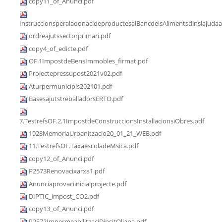
copy11_of_Anunci.pdf
InstruccionsperaladonacideproductesalBancdelsAlimentsdinslajudaa
ordreajutssectorprimari.pdf
copy4_of_edicte.pdf
OF.1ImpostdeBensImmobles_firmat.pdf
Projectepressupost2021v02.pdf
Aturpermunicipis202101.pdf
BasesajutstreballadorsERTO.pdf
7.TestrefsOF.2.1ImpostdeConstruccionsInstallacionsiObres.pdf
1928MemoriaUrbanitzacio20_01_21_WEB.pdf
11.TestrefsOF.TaxaescoladeMsica.pdf
copy12_of_Anunci.pdf
P2573Renovacixarxa1.pdf
Anunciaprovaciinicialprojecte.pdf
DIPTIC_impost_CO2.pdf
copy13_of_Anunci.pdf
P2572ImpermeabilitzaciDipsitOliana.pdf