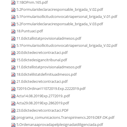
7.1BOPnm.165.pdf
5.2Formularideclaraciresponsable_brigada_V.02.pdf
5.1Formularisollicitudconvocatriapersonal_brigada_V.01.pdf
5.2Formularideclaraciresponsable_brigada_V.03.pdf
18.Puntuaci.pdf
11.Edictallistatprovisionaladmesos.pdf
5.1Formularisollicitudconvocatriapersonal_brigada_V.02.pdf
20.Edictedecretcontractaci.pdf
15.Edictedesigancitribunal.pdf
11.Edictellistatprovisionaladmesos.pdf
18.Edictelilstatdefinitiuadmesos.pdf
21.Edictedecretcontractaci.pdf
72019.Ordinari11072019.Exp.2222019.pdf
Acta14.08.2019Exp.2772019..pdf
Acta29.08.2019Exp.2862019.pdf
23.Edictedecretcontractaci.PDF
programa_comunicacions.Transpirinencs.2019.DEF.OK.pdf
5.Ordenanaaprovadapelplesignadaidiligenciada.pdf