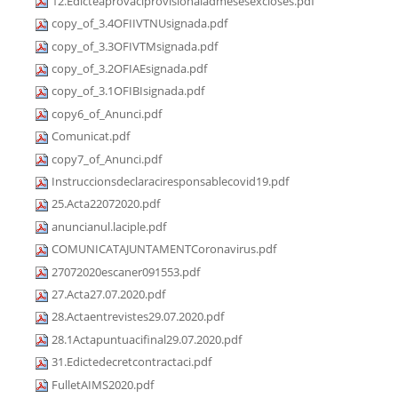
12.Edicteaprovaciprovisionaladmesesexcloses.pdf
copy_of_3.4OFIIVTNUsignada.pdf
copy_of_3.3OFIVTMsignada.pdf
copy_of_3.2OFIAEsignada.pdf
copy_of_3.1OFIBIsignada.pdf
copy6_of_Anunci.pdf
Comunicat.pdf
copy7_of_Anunci.pdf
Instruccionsdeclaraciresponsablecovid19.pdf
25.Acta22072020.pdf
anuncianul.laciple.pdf
COMUNICATAJUNTAMENTCoronavirus.pdf
27072020escaner091553.pdf
27.Acta27.07.2020.pdf
28.Actaentrevistes29.07.2020.pdf
28.1Actapuntuacifinal29.07.2020.pdf
31.Edictedecretcontractaci.pdf
FulletAIMS2020.pdf