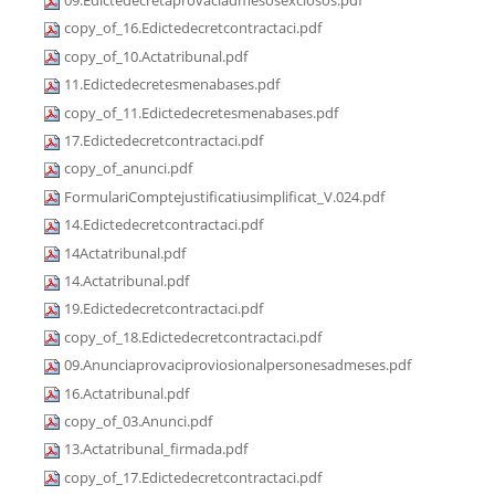
09.Edictedecretaprovaciadmesosexclosos.pdf
copy_of_16.Edictedecretcontractaci.pdf
copy_of_10.Actatribunal.pdf
11.Edictedecretesmenabases.pdf
copy_of_11.Edictedecretesmenabases.pdf
17.Edictedecretcontractaci.pdf
copy_of_anunci.pdf
FormulariComptejustificatiusimplificat_V.024.pdf
14.Edictedecretcontractaci.pdf
14Actatribunal.pdf
14.Actatribunal.pdf
19.Edictedecretcontractaci.pdf
copy_of_18.Edictedecretcontractaci.pdf
09.Anunciaprovaciproviosionalpersonesadmeses.pdf
16.Actatribunal.pdf
copy_of_03.Anunci.pdf
13.Actatribunal_firmada.pdf
copy_of_17.Edictedecretcontractaci.pdf