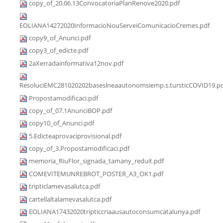
copy_of_20.06.13ConvocatoriaPlanRenove2020.pdf
EOLIANA14272020InformacioNouServeiComunicacioCremes.pdf
copy9_of_Anunci.pdf
copy3_of_edicte.pdf
2aXerradainformativa12nov.pdf
ResoluciEMC281020202baseslneaautonomsiemp.s.tursticCOVID19.p
Propostamodificaci.pdf
copy_of_07.1AnunciBOP.pdf
copy10_of_Anunci.pdf
5.Edicteaprovaciprovisional.pdf
copy_of_3.Propostamodificaci.pdf
memoria_RiuFlor_signada_tamany_reduit.pdf
COMEVITEMUNREBROT_POSTER_A3_OK1.pdf
tripticlamevasalutca.pdf
cartellaltalamevasalutca.pdf
EOLIANA17432020tripticcriaausautoconsumcatalunya.pdf