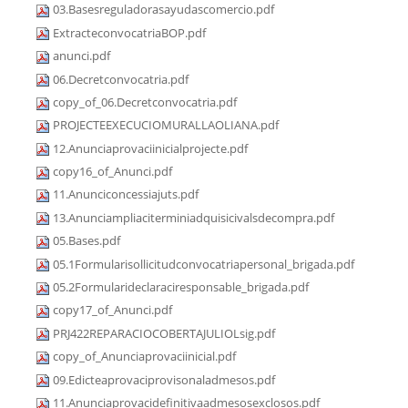
03.Basesreguladorasayudascomercio.pdf
ExtracteconvocatriaBOP.pdf
anunci.pdf
06.Decretconvocatria.pdf
copy_of_06.Decretconvocatria.pdf
PROJECTEEXECUCIOMURALLAOLIANA.pdf
12.Anunciaprovaciinicialprojecte.pdf
copy16_of_Anunci.pdf
11.Anunciconcessiajuts.pdf
13.Anunciampliaciterminiadquisicivalsdecompra.pdf
05.Bases.pdf
05.1Formularisollicitudconvocatriapersonal_brigada.pdf
05.2Formularideclaraciresponsable_brigada.pdf
copy17_of_Anunci.pdf
PRJ422REPARACIOCOBERTAJULIOLsig.pdf
copy_of_Anunciaprovaciinicial.pdf
09.Edicteaprovaciprovisonaladmesos.pdf
11.Anunciaprovacidefinitivaadmesosexclosos.pdf