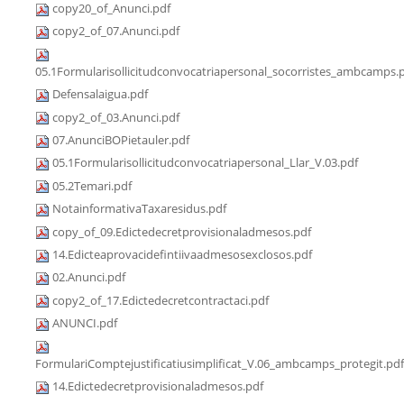
copy20_of_Anunci.pdf
copy2_of_07.Anunci.pdf
05.1Formularisollicitudconvocatriapersonal_socorristes_ambcamps.
Defensalaigua.pdf
copy2_of_03.Anunci.pdf
07.AnunciBOPietauler.pdf
05.1Formularisollicitudconvocatriapersonal_Llar_V.03.pdf
05.2Temari.pdf
NotainformativaTaxaresidus.pdf
copy_of_09.Edictedecretprovisionaladmesos.pdf
14.Edicteaprovacidefintiivaadmesosexclosos.pdf
02.Anunci.pdf
copy2_of_17.Edictedecretcontractaci.pdf
ANUNCI.pdf
FormulariComptejustificatiusimplificat_V.06_ambcamps_protegit.pdf
14.Edictedecretprovisionaladmesos.pdf