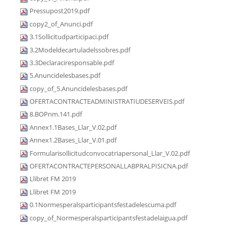
Pressupost2019.pdf
copy2_of_Anunci.pdf
3.1Sollicitudparticipaci.pdf
3.2Modeldecartuladelssobres.pdf
3.3Declaraciresponsable.pdf
5.Anuncidelesbases.pdf
copy_of_5.Anuncidelesbases.pdf
OFERTACONTRACTEADMINISTRATIUDESERVEIS.pdf
8.BOPnm.141.pdf
Annex1.1Bases_Llar_V.02.pdf
Annex1.2Bases_Llar_V.01.pdf
Formularisollicitudconvocatriapersonal_Llar_V.02.pdf
OFERTACONTRACTEPERSONALLABPRALPISICNA.pdf
Llibret FM 2019
Llibret FM 2019
0.1Normesperalsparticipantsfestadelescuma.pdf
copy_of_Normesperalsparticipantsfestadelaigua.pdf