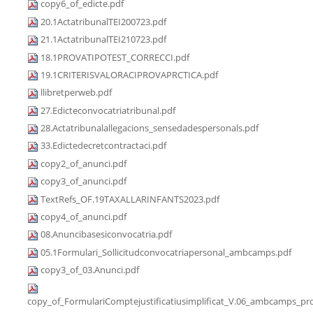
copy6_of_edicte.pdf
20.1ActatribunalTEI200723.pdf
21.1ActatribunalTEI210723.pdf
18.1PROVATIPOTEST_CORRECCI.pdf
19.1CRITERISVALORACIPROVAPRCTICA.pdf
llibretperweb.pdf
27.Edicteconvocatriatribunal.pdf
28.Actatribunalallegacions_sensedadespersonals.pdf
33.Edictedecretcontractaci.pdf
copy2_of_anunci.pdf
copy3_of_anunci.pdf
TextRefs_OF.19TAXALLARINFANTS2023.pdf
copy4_of_anunci.pdf
08.Anuncibasesiconvocatria.pdf
05.1Formulari_Sollicitudconvocatriapersonal_ambcamps.pdf
copy3_of_03.Anunci.pdf
copy_of_FormulariComptejustificatiusimplificat_V.06_ambcamps_pro