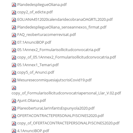
PlandedespliegueOliana.pdf
copy2_of_edicte.pdf
EOLIANA4512020calendaridecobranaOAGRTL2020.pdf
PlandedespliegueOliana_senseannexos_firmat.pdf
FAQ_reoberturacomerrevisat.pdf
07.1AnunciBOP.pdf
05.1Annex2_Formularisollicitudconvocatria.pdf
copy_of_05.1Annex2_Formularisollicitudconvocatria.pdf
05.1Annex1_Temari.pdf
copy5_of_Anunci.pdf
MesureseconmiquesiajutscrisiCovid19.pdf
copy_of_Formularisollicitudconvocatriapersonal_Llar_V.02.pdf
Ajunt.Oliana.pdf
PlareoberturaLlarInfantsEspunyola2020.pdf
OFERTACONTRACTEPERSONALPISCINES2020.pdf
copy_of_OFERTACONTRACTEPERSONALPISCINES2020.pdf
4.1AnunciBOP.pdf