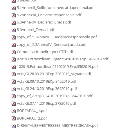
5.Bases.pdf
5.1AnnexII_Sollicitudconvocatriapersonal.pdf
5.2AnnexIII_Declaraciresponsable.pdf
5.3AnnexIV_Declaracijurada.pdf
5.0AnnexI_Temari.pdf
copy_of_5.2AnnexIII_Declaraciresponsable.pdf
copy_of_5.3AnnexIV_Declaracijurada.pdf
ComunicacicanvifreqnciaTDT.pdf
82019.Extraordinariiurgent14102019.Exp.3492019.pdf
102019.Extraordinari21102019.Exp.3582019.pdf
ActaJGL26.09.2019Exp.3282019_signada.pdf
ActaJGL09.10.2019EXp.3462019.pdf
ActaJGL24.10.2019Exp.3642019..pdf
copy_of_ActaJGL24.10.2019Exp.3642019..pdf
ActaJGL07.11.2019Exp.3782019.pdf
BOPCAPAU_1.pdf
BOPCAPAU_2.pdf
DIRIGITALESMESTRESSESIMESTRESDECASA.pdf