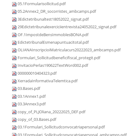
05.1Formularisollicitud.pdf
05.2Annex2_DR_socorristes_ambcamps.pdf
3Edictetribunaltest18052022_signat.pdf
29Edictetribunalexerciciientrevista24052022_signat.pdf
OF.1ImpostdeBensImmoblesBONA.pdf
EdictetribunalEsmenapuntuacitotal.pdf
OLIANAInscripcioiMatriculacurs20222023_ambcamps.pdf
Formulari_Sollicitudbeneficifiscal_protegit.pdf
InvitacioPerlas190622TextWord002.pdf
000000010404323.pdf
XerradaInformativaTelemtica.pdf
03.Bases.pdf
03.1Annex1.pdf
03.3Annex3.pdf
copy_of_PLJOliana_20222025_DEF.pdf
copy_of_03.Bases.pdf
03.1Formulari_Sollicitudconvocatriapersonal.pdf
03.1Formulari_Sollicitudconvocatriapersonal_ambcamps.pdf