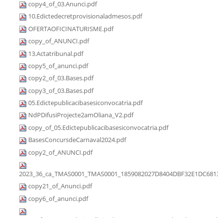
copy4_of_03.Anunci.pdf
10.Edictedecretprovisionaladmesos.pdf
OFERTAOFICINATURISME.pdf
copy_of_ANUNCI.pdf
13.Actatribunal.pdf
copy5_of_anunci.pdf
copy2_of_03.Bases.pdf
copy3_of_03.Bases.pdf
05.Edictepublicacibasesiconvocatria.pdf
NdPDifusiProjecte2amOliana_V2.pdf
copy_of_05.Edictepublicacibasesiconvocatria.pdf
BasesConcursdeCarnaval2024.pdf
copy2_of_ANUNCI.pdf
2023_36_ca_TMAS0001_TMAS0001_1859082027D8404DBF32E1DC6813
copy21_of_Anunci.pdf
copy6_of_anunci.pdf