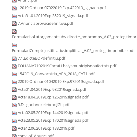
12019.Ordinari07022019.Exp.422019_signada.pdf
Acta31.01.2019Exp.352019_signada.pdf
7.Anunciaprovacidefinitiva.pdf
Formularisol.atorgamentsubv.directe_ambcamps_V.03_protegitimpri
FormulariComptejustificatiusimplificat_V.02_protegitimprimible.pdf
7.1.EdicteBOPdefinitiu.pdf
EOLIANA7102019CartaH.halysmunicipisnoafectats.pdf
1542C19_Convocatria_APA_2018_CAT1.pdf
22019.Ordinari01042019.Exp.972019signada.pdf
Acta01.04.2019Exp.982019signada.pdf
Acta18.04.2019Exp.1262019signada.pdf
3.DiligncianocelebraciJGL.pdf
Acta02.05.2019Exp.1442019signada.pdf
Acta23.05.2019Exp.1702019signada.pdf
Acta12.06.2019Exp.1882019.pdf
copy_of_Anunci.pdf