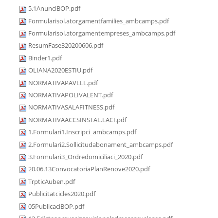
5.1AnunciBOP.pdf
Formularisol.atorgamentfamilies_ambcamps.pdf
Formularisol.atorgamentempreses_ambcamps.pdf
ResumFase320200606.pdf
Binder1.pdf
OLIANA2020ESTIU.pdf
NORMATIVAPAVELL.pdf
NORMATIVAPOLIVALENT.pdf
NORMATIVASALAFITNESS.pdf
NORMATIVAACCSINSTAL.LACI.pdf
1.Formulari1.Inscripci_ambcamps.pdf
2.Formulari2.Sollicitudabonament_ambcamps.pdf
3.Formulari3_Ordredomiciliaci_2020.pdf
20.06.13ConvocatoriaPlanRenove2020.pdf
TrpticAuben.pdf
Publicitatcicles2020.pdf
05PublicaciBOP.pdf