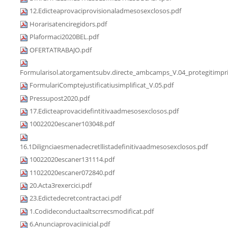
12.Edicteaprovaciprovisionaladmesosexclosos.pdf
Horarisatenciregidors.pdf
Plaformaci2020BEL.pdf
OFERTATRABAJO.pdf
Formularisol.atorgamentsubv.directe_ambcamps_V.04_protegitimpri
FormulariComptejustificatiusimplificat_V.05.pdf
Pressupost2020.pdf
17.Edicteaprovacidefintitivaadmesosexclosos.pdf
10022020escaner103048.pdf
16.1Dilignciaesmenadecretllistadefinitivaadmesosexclosos.pdf
10022020escaner131114.pdf
11022020escaner072840.pdf
20.Acta3rexercici.pdf
23.Edictedecretcontractaci.pdf
1.Codideconductaaltscrrecsmodificat.pdf
6.Anunciaprovaciinicial.pdf