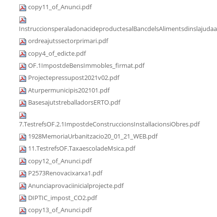
copy11_of_Anunci.pdf
InstruccionsperaladonacideproductesalBancdelsAlimentsdinslajudaa
ordreajutssectorprimari.pdf
copy4_of_edicte.pdf
OF.1ImpostdeBensImmobles_firmat.pdf
Projectepressupost2021v02.pdf
Aturpermunicipis202101.pdf
BasesajutstreballadorsERTO.pdf
7.TestrefsOF.2.1ImpostdeConstruccionsInstallacionsiObres.pdf
1928MemoriaUrbanitzacio20_01_21_WEB.pdf
11.TestrefsOF.TaxaescoladeMsica.pdf
copy12_of_Anunci.pdf
P2573Renovacixarxa1.pdf
Anunciaprovaciinicialprojecte.pdf
DIPTIC_impost_CO2.pdf
copy13_of_Anunci.pdf