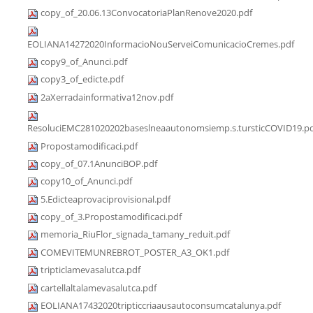
copy_of_20.06.13ConvocatoriaPlanRenove2020.pdf
EOLIANA14272020InformacioNouServeiComunicacioCremes.pdf
copy9_of_Anunci.pdf
copy3_of_edicte.pdf
2aXerradainformativa12nov.pdf
ResoluciEMC281020202baseslneaautonomsiemp.s.tursticCOVID19.p
Propostamodificaci.pdf
copy_of_07.1AnunciBOP.pdf
copy10_of_Anunci.pdf
5.Edicteaprovaciprovisional.pdf
copy_of_3.Propostamodificaci.pdf
memoria_RiuFlor_signada_tamany_reduit.pdf
COMEVITEMUNREBROT_POSTER_A3_OK1.pdf
tripticlamevasalutca.pdf
cartellaltalamevasalutca.pdf
EOLIANA17432020tripticcriaausautoconsumcatalunya.pdf