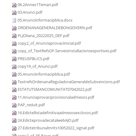
06.2Annex1Temari.pdf
03.Anunci.pdf
05.Anunciinformacipblica.docx
ORDENANAGENERALDEBONGOVERN.pdf
PLJOliana_20222025_DEF.pdf
copy2_of_Anunciaprovaciinicial.pdf
copy_of_TextRefsOF.ServeisInstallacionsesportives.pdf
PREUSPBLICS.pdf
copy19_of_Anunci.pdf
05.Anunciinformacipblica.pdf
TextrefsOrdenanaReguladoraGeneraldeSubvencions.pdf
ESTATUTSMANCOMUNITAT07042022.pdf
11.Anunciaprovaciprovisionaladmesos.pdf
PAP_reduit.pdf
16.Edictellistadefinitivaadmesosexclosos.pdf
24.EdicteprovadecatalwebAJO.pdf
27.Edictetribunalmrits10052022_signat.pdf
copy2_of_05.Bases.pdf