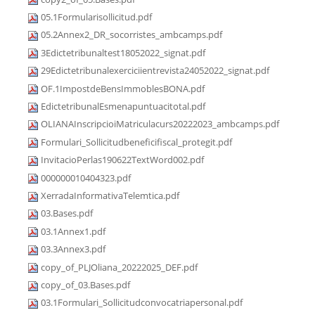
05.1Formularisollicitud.pdf
05.2Annex2_DR_socorristes_ambcamps.pdf
3Edictetribunaltest18052022_signat.pdf
29Edictetribunalexerciciientrevista24052022_signat.pdf
OF.1ImpostdeBensImmoblesBONA.pdf
EdictetribunalEsmenapuntuacitotal.pdf
OLIANAInscripcioiMatriculacurs20222023_ambcamps.pdf
Formulari_Sollicitudbeneficifiscal_protegit.pdf
InvitacioPerlas190622TextWord002.pdf
000000010404323.pdf
XerradaInformativaTelemtica.pdf
03.Bases.pdf
03.1Annex1.pdf
03.3Annex3.pdf
copy_of_PLJOliana_20222025_DEF.pdf
copy_of_03.Bases.pdf
03.1Formulari_Sollicitudconvocatriapersonal.pdf