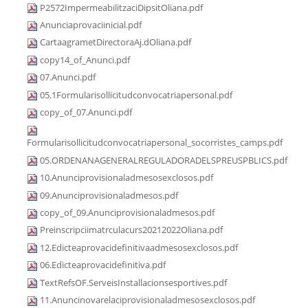
P2572ImpermeabilitzaciDipsitOliana.pdf
Anunciaprovaciinicial.pdf
CartaagrametDirectoraAj.dOliana.pdf
copy14_of_Anunci.pdf
07.Anunci.pdf
05.1Formularisollicitudconvocatriapersonal.pdf
copy_of_07.Anunci.pdf
Formularisollicitudconvocatriapersonal_socorristes_camps.pdf
05.ORDENANAGENERALREGULADORADELSPREUSPBLICS.pdf
10.Anunciprovisionaladmesosexclosos.pdf
09.Anunciprovisionaladmesos.pdf
copy_of_09.Anunciprovisionaladmesos.pdf
Preinscripciimatrculacurs20212022Oliana.pdf
12.Edicteaprovacidefinitivaadmesosexclosos.pdf
06.Edicteaprovacidefinitiva.pdf
TextRefsOF.ServeisInstallacionsesportives.pdf
11.Anuncinovarelaciprovisionaladmesosexclosos.pdf