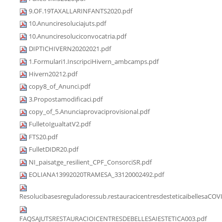
9.OF.19TAXALLARINFANTS2020.pdf
10.Anunciresoluciajuts.pdf
10.Anunciresoluciconvocatria.pdf
DIPTICHIVERN20202021.pdf
1.Formulari1.InscripciHivern_ambcamps.pdf
Hivern20212.pdf
copy8_of_Anunci.pdf
3.Propostamodificaci.pdf
copy_of_5.Anunciaprovaciprovisional.pdf
FulletoIgualtatV2.pdf
FTS20.pdf
FulletDIDR20.pdf
NI_paisatge_resilient_CPF_ConsorciSR.pdf
EOLIANA13992020TRAMESA_33120002492.pdf
Resolucibasesreguladoressub.restauracicentresdesteticaibellesaCOV
FAQSAJUTSRESTAURACIOICENTRESDEBELLESAIESTETICA003.pdf