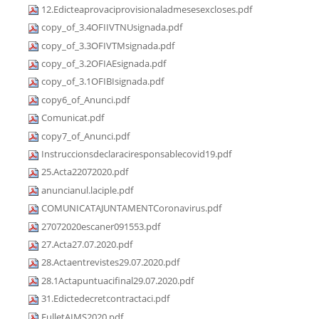
12.Edicteaprovaciprovisionaladmesesexcloses.pdf
copy_of_3.4OFIIVTNUsignada.pdf
copy_of_3.3OFIVTMsignada.pdf
copy_of_3.2OFIAEsignada.pdf
copy_of_3.1OFIBIsignada.pdf
copy6_of_Anunci.pdf
Comunicat.pdf
copy7_of_Anunci.pdf
Instruccionsdeclaraciresponsablecovid19.pdf
25.Acta22072020.pdf
anuncianul.laciple.pdf
COMUNICATAJUNTAMENTCoronavirus.pdf
27072020escaner091553.pdf
27.Acta27.07.2020.pdf
28.Actaentrevistes29.07.2020.pdf
28.1Actapuntuacifinal29.07.2020.pdf
31.Edictedecretcontractaci.pdf
FulletAIMS2020.pdf