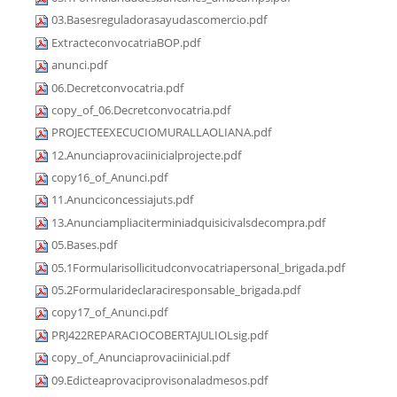
03.Basesreguladorasayudascomercio.pdf
ExtracteconvocatriaBOP.pdf
anunci.pdf
06.Decretconvocatria.pdf
copy_of_06.Decretconvocatria.pdf
PROJECTEEXECUCIOMURALLAOLIANA.pdf
12.Anunciaprovaciinicialprojecte.pdf
copy16_of_Anunci.pdf
11.Anunciconcessiajuts.pdf
13.Anunciampliaciterminiadquisicivalsdecompra.pdf
05.Bases.pdf
05.1Formularisollicitudconvocatriapersonal_brigada.pdf
05.2Formularideclaraciresponsable_brigada.pdf
copy17_of_Anunci.pdf
PRJ422REPARACIOCOBERTAJULIOLsig.pdf
copy_of_Anunciaprovaciinicial.pdf
09.Edicteaprovaciprovisonaladmesos.pdf