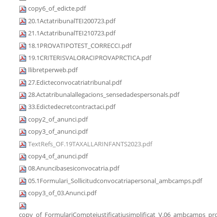
copy6_of_edicte.pdf
20.1ActatribunalTEI200723.pdf
21.1ActatribunalTEI210723.pdf
18.1PROVATIPOTEST_CORRECCI.pdf
19.1CRITERISVALORACIPROVAPRCTICA.pdf
llibretperweb.pdf
27.Edicteconvocatriatribunal.pdf
28.Actatribunalallegacions_sensedadespersonals.pdf
33.Edictedecretcontractaci.pdf
copy2_of_anunci.pdf
copy3_of_anunci.pdf
TextRefs_OF.19TAXALLARINFANTS2023.pdf
copy4_of_anunci.pdf
08.Anuncibasesiconvocatria.pdf
05.1Formulari_Sollicitudconvocatriapersonal_ambcamps.pdf
copy3_of_03.Anunci.pdf
copy_of_FormulariComptejustificatiusimplificat_V.06_ambcamps_pro