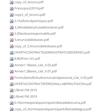
copy_of_Anunci.pdf
Pressupost2019.pdf
copy2_of_Anunci.pdf
3.1Sollicitudparticipaci.pdf
3.2Modeldecartuladelssobres.pdf
3.3Declaraciresponsable.pdf
5.Anuncidelesbases.pdf
copy_of_5.Anuncidelesbases.pdf
OFERTACONTRACTEADMINISTRATIUDESERVEIS.pdf
8.BOPnm.141.pdf
Annex1.1Bases_Llar_V.02.pdf
Annex1.2Bases_Llar_V.01.pdf
Formularisollicitudconvocatriapersonal_Llar_V.02.pdf
OFERTACONTRACTEPERSONALLABPRALPISICNA.pdf
Llibret FM 2019
Llibret FM 2019
0.1Normesperalsparticipantsfestadelescuma.pdf
copy_of_Normesperalsparticipantsfestadelaigua.pdf