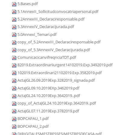
5.Bases.pdf
5.1AnnexII_Sollicitudconvocatriapersonal.pdf
5.2AnnexIII_Declaraciresponsable.pdf
5.3AnnexIV_Declaracijurada.pdf
5.0AnnexI_Temari.pdf
copy_of_5.2AnnexIII_Declaraciresponsable.pdf
copy_of_5.3AnnexIV_Declaracijurada.pdf
ComunicacicanvifreqnciaTDT.pdf
82019.Extraordinariiurgent14102019.Exp.3492019.pdf
102019.Extraordinari21102019.Exp.3582019.pdf
ActaJGL26.09.2019Exp.3282019_signada.pdf
ActaJGL09.10.2019EXp.3462019.pdf
ActaJGL24.10.2019Exp.3642019..pdf
copy_of_ActaJGL24.10.2019Exp.3642019..pdf
ActaJGL07.11.2019Exp.3782019.pdf
BOPCAPAU_1.pdf
BOPCAPAU_2.pdf
DIRIGITALESMESTRESSESIMESTRESDECASA.pdf