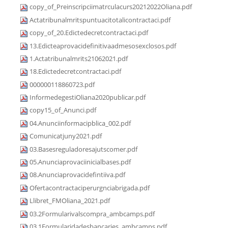
copy_of_Preinscripciimatrculacurs20212022Oliana.pdf
Actatribunalmritspuntuacitotalicontractaci.pdf
copy_of_20.Edictedecretcontractaci.pdf
13.Edicteaprovacidefinitivaadmesosexclosos.pdf
1.Actatribunalmrits21062021.pdf
18.Edictedecretcontractaci.pdf
000000118860723.pdf
InformedegestiOliana2020publicar.pdf
copy15_of_Anunci.pdf
04.Anunciinformacipblica_002.pdf
Comunicatjuny2021.pdf
03.Basesreguladoresajutscomer.pdf
05.Anunciaprovaciinicialbases.pdf
08.Anunciaprovacidefintiiva.pdf
Ofertacontractaciperurgnciabrigada.pdf
Llibret_FMOliana_2021.pdf
03.2Formularivalscompra_ambcamps.pdf
03.1Formularidadesbancaries_ambcamps.pdf