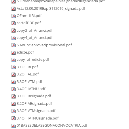
5.Ordenanaaprovadapelplesignadaidiligenciada.pdf
Acta12.09.2019Exp.3112019_signada.pdf
OFnm.1IBI.pdf
cartellPDF.pdf
copy3_of_Anunci.pdf
copy4_of_Anunci.pdf
5.Anunciaprovaciprovisional.pdf
edicte.pdf
copy_of_edicte.pdf
3.1OFIBI.pdf
3.2OFIAE.pdf
3.3OFIVTM.pdf
3.4OFIIVTNU.pdf
3.1OFIBIsignada.pdf
3.2OFIAEsignada.pdf
3.3OFIVTMsignada.pdf
3.4OFIIVTNUsignada.pdf
01BASESDELASEGONACONVOCATRIA.pdf