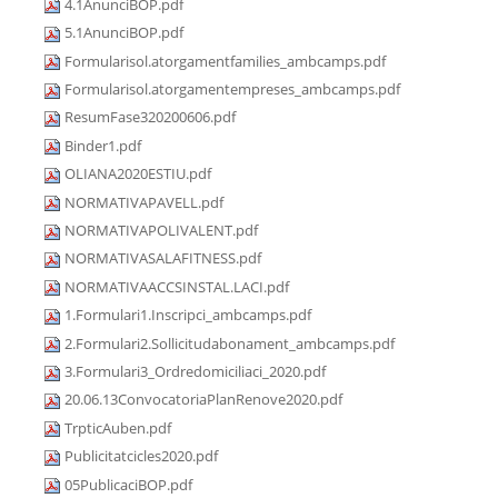
4.1AnunciBOP.pdf
5.1AnunciBOP.pdf
Formularisol.atorgamentfamilies_ambcamps.pdf
Formularisol.atorgamentempreses_ambcamps.pdf
ResumFase320200606.pdf
Binder1.pdf
OLIANA2020ESTIU.pdf
NORMATIVAPAVELL.pdf
NORMATIVAPOLIVALENT.pdf
NORMATIVASALAFITNESS.pdf
NORMATIVAACCSINSTAL.LACI.pdf
1.Formulari1.Inscripci_ambcamps.pdf
2.Formulari2.Sollicitudabonament_ambcamps.pdf
3.Formulari3_Ordredomiciliaci_2020.pdf
20.06.13ConvocatoriaPlanRenove2020.pdf
TrpticAuben.pdf
Publicitatcicles2020.pdf
05PublicaciBOP.pdf