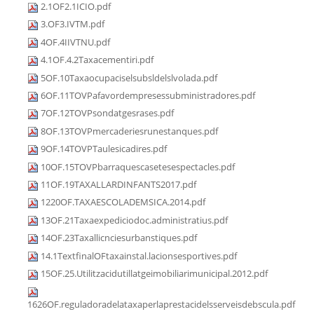
2.1OF2.1ICIO.pdf
3.OF3.IVTM.pdf
4OF.4IIVTNU.pdf
4.1OF.4.2Taxacementiri.pdf
5OF.10Taxaocupaciselsubsldelslvolada.pdf
6OF.11TOVPafavordempresessubministradores.pdf
7OF.12TOVPsondatgesrases.pdf
8OF.13TOVPmercaderiesrunestanques.pdf
9OF.14TOVPTaulesicadires.pdf
10OF.15TOVPbarraquescasetesespectacles.pdf
11OF.19TAXALLARDINFANTS2017.pdf
1220OF.TAXAESCOLADEMSICA.2014.pdf
13OF.21Taxaexpediciodoc.administratius.pdf
14OF.23Taxallicnciesurbanstiques.pdf
14.1TextfinalOFtaxainstal.lacionsesportives.pdf
15OF.25.Utilitzacidutillatgeimobiliarimunicipal.2012.pdf
1626OF.reguladoradelataxaperlaprestacidelsserveisdebscula.pdf