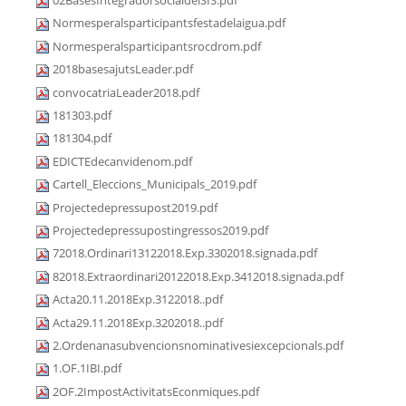
02BasesIntegradorsocialdelSIS.pdf
Normesperalsparticipantsfestadelaigua.pdf
Normesperalsparticipantsrocdrom.pdf
2018basesajutsLeader.pdf
convocatriaLeader2018.pdf
181303.pdf
181304.pdf
EDICTEdecanvidenom.pdf
Cartell_Eleccions_Municipals_2019.pdf
Projectedepressupost2019.pdf
Projectedepressupostingressos2019.pdf
72018.Ordinari13122018.Exp.3302018.signada.pdf
82018.Extraordinari20122018.Exp.3412018.signada.pdf
Acta20.11.2018Exp.3122018..pdf
Acta29.11.2018Exp.3202018..pdf
2.Ordenanasubvencionsnominativesiexcepcionals.pdf
1.OF.1IBI.pdf
2OF.2ImpostActivitatsEconmiques.pdf