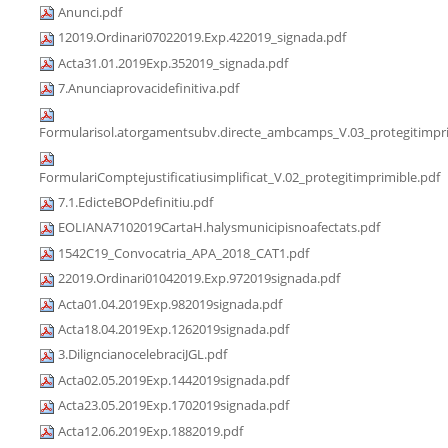
Anunci.pdf
12019.Ordinari07022019.Exp.422019_signada.pdf
Acta31.01.2019Exp.352019_signada.pdf
7.Anunciaprovacidefinitiva.pdf
Formularisol.atorgamentsubv.directe_ambcamps_V.03_protegitimpri
FormulariComptejustificatiusimplificat_V.02_protegitimprimible.pdf
7.1.EdicteBOPdefinitiu.pdf
EOLIANA7102019CartaH.halysmunicipisnoafectats.pdf
1542C19_Convocatria_APA_2018_CAT1.pdf
22019.Ordinari01042019.Exp.972019signada.pdf
Acta01.04.2019Exp.982019signada.pdf
Acta18.04.2019Exp.1262019signada.pdf
3.DiligncianocelebraciJGL.pdf
Acta02.05.2019Exp.1442019signada.pdf
Acta23.05.2019Exp.1702019signada.pdf
Acta12.06.2019Exp.1882019.pdf