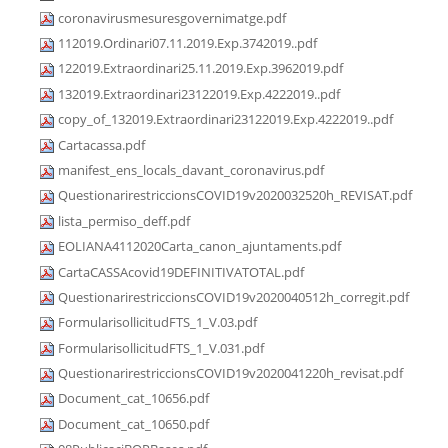
coronavirusmesuresgovernimatge.pdf
112019.Ordinari07.11.2019.Exp.3742019..pdf
122019.Extraordinari25.11.2019.Exp.3962019.pdf
132019.Extraordinari23122019.Exp.4222019..pdf
copy_of_132019.Extraordinari23122019.Exp.4222019..pdf
Cartacassa.pdf
manifest_ens_locals_davant_coronavirus.pdf
QuestionarirestriccionsCOVID19v2020032520h_REVISAT.pdf
lista_permiso_deff.pdf
EOLIANA4112020Carta_canon_ajuntaments.pdf
CartaCASSAcovid19DEFINITIVATOTAL.pdf
QuestionarirestriccionsCOVID19v2020040512h_corregit.pdf
FormularisollicitudFTS_1_V.03.pdf
FormularisollicitudFTS_1_V.031.pdf
QuestionarirestriccionsCOVID19v2020041220h_revisat.pdf
Document_cat_10656.pdf
Document_cat_10650.pdf