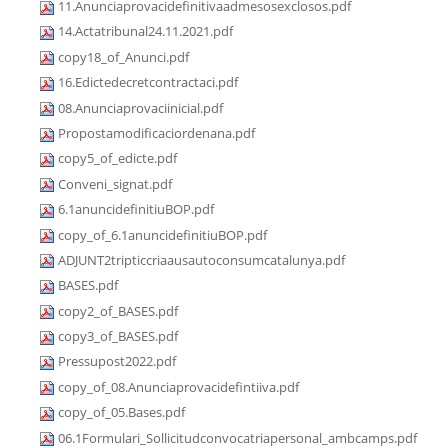
11.Anunciaprovacidefinitivaadmesosexclosos.pdf
14.Actatribunal24.11.2021.pdf
copy18_of_Anunci.pdf
16.Edictedecretcontractaci.pdf
08.Anunciaprovaciinicial.pdf
Propostamodificaciordenana.pdf
copy5_of_edicte.pdf
Conveni_signat.pdf
6.1anuncidefinitiuBOP.pdf
copy_of_6.1anuncidefinitiuBOP.pdf
ADJUNT2tripticcriaausautoconsumcatalunya.pdf
BASES.pdf
copy2_of_BASES.pdf
copy3_of_BASES.pdf
Pressupost2022.pdf
copy_of_08.Anunciaprovacidefintiiva.pdf
copy_of_05.Bases.pdf
06.1Formulari_Sollicitudconvocatriapersonal_ambcamps.pdf