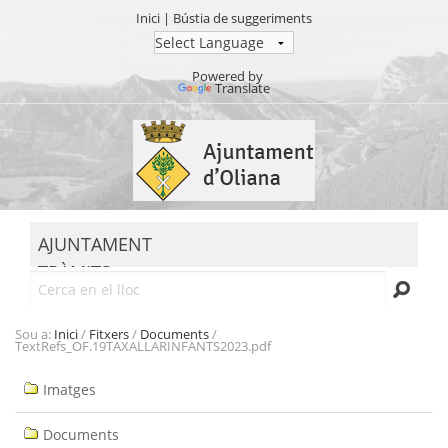
Inici
|
Bústia de suggeriments
Powered by
Translate
Ves
al
contingut.
|
Salta
MENU
a
AJUNTAMENT
la
TRÀMITS
navegació
Cerca
SEU ELECTRÒNICA
TRANSPARÈNCIA
Sou a:
Inici
/
Fitxers
/
Documents
/
TextRefs_OF.19TAXALLARINFANTS2023.pdf
Navegació
Imatges
Documents