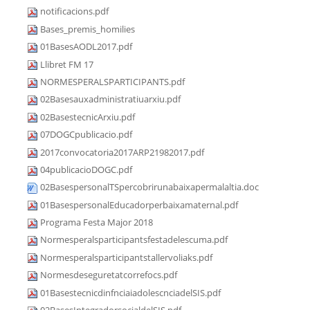
notificacions.pdf
Bases_premis_homilies
01BasesAODL2017.pdf
Llibret FM 17
NORMESPERALSPARTICIPANTS.pdf
02Basesauxadministratiuarxiu.pdf
02BasestecnicArxiu.pdf
07DOGCpublicacio.pdf
2017convocatoria2017ARP21982017.pdf
04publicacioDOGC.pdf
02BasespersonalTSpercobrirunabaixapermalaltia.doc
01BasespersonalEducadorperbaixamaternal.pdf
Programa Festa Major 2018
Normesperalsparticipantsfestadelescuma.pdf
Normesperalsparticipantstallervoliaks.pdf
Normesdeseguretatcorrefocs.pdf
01BasestecnicdinfnciaiadolescnciadelSIS.pdf