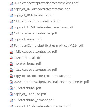
09.Edictedecretaprovaciadmesosexclosos.pdf
copy_of_16.Edictedecretcontractaci.pdf
copy_of_10.Actatribunal.pdf
11.Edictedecretesmenabases.pdf
copy_of_11.Edictedecretesmenabases.pdf
17.Edictedecretcontractaci.pdf
copy_of_anunci.pdf
FormulariComptejustificatiusimplificat_V.024.pdf
14.Edictedecretcontractaci.pdf
14Actatribunal.pdf
14.Actatribunal.pdf
19.Edictedecretcontractaci.pdf
copy_of_18.Edictedecretcontractaci.pdf
09.Anunciaprovaciproviosionalpersonesadmeses.pdf
16.Actatribunal.pdf
copy_of_03.Anunci.pdf
13.Actatribunal_firmada.pdf
copy_of_17.Edictedecretcontractaci.pdf