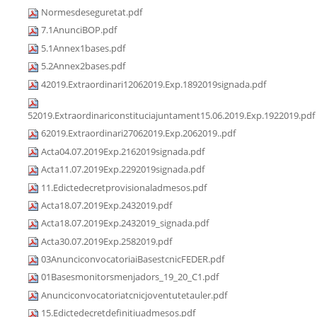
Normesdeseguretat.pdf
7.1AnunciBOP.pdf
5.1Annex1bases.pdf
5.2Annex2bases.pdf
42019.Extraordinari12062019.Exp.1892019signada.pdf
52019.Extraordinariconstituciajuntament15.06.2019.Exp.1922019.pdf
62019.Extraordinari27062019.Exp.2062019..pdf
Acta04.07.2019Exp.2162019signada.pdf
Acta11.07.2019Exp.2292019signada.pdf
11.Edictedecretprovisionaladmesos.pdf
Acta18.07.2019Exp.2432019.pdf
Acta18.07.2019Exp.2432019_signada.pdf
Acta30.07.2019Exp.2582019.pdf
03AnunciconvocatoriaiBasestcnicFEDER.pdf
01Basesmonitorsmenjadors_19_20_C1.pdf
Anunciconvocatoriatcnicjoventutetauler.pdf
15.Edictedecretdefinitiuadmesos.pdf