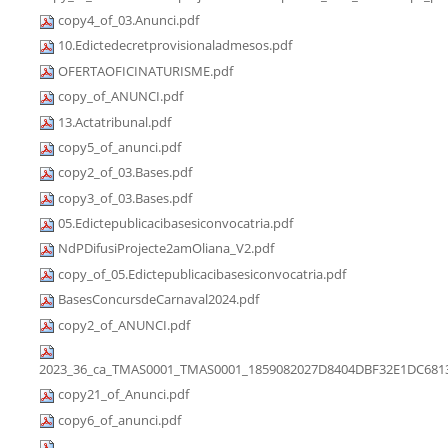
copy4_of_03.Anunci.pdf
10.Edictedecretprovisionaladmesos.pdf
OFERTAOFICINATURISME.pdf
copy_of_ANUNCI.pdf
13.Actatribunal.pdf
copy5_of_anunci.pdf
copy2_of_03.Bases.pdf
copy3_of_03.Bases.pdf
05.Edictepublicacibasesiconvocatria.pdf
NdPDifusiProjecte2amOliana_V2.pdf
copy_of_05.Edictepublicacibasesiconvocatria.pdf
BasesConcursdeCarnaval2024.pdf
copy2_of_ANUNCI.pdf
2023_36_ca_TMAS0001_TMAS0001_1859082027D8404DBF32E1DC6813
copy21_of_Anunci.pdf
copy6_of_anunci.pdf