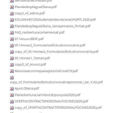
08PublicaciBOPBases.pdf
PlandedespliegueOliana.pdf
copy2_of_edicte.pdf
EOLIANA4512020calendaridecobranaOAGRTL2020.pdf
PlandedespliegueOliana_senseannexos_firmat.pdf
FAQ_reoberturacomerrevisat.pdf
07.1AnunciBOP.pdf
05.1Annex2_Formularisollicitudconvocatria.pdf
copy_of_05.1Annex2_Formularisollicitudconvocatria.pdf
05.1Annex1_Temari.pdf
copy5_of_Anunci.pdf
MesureseconmiquesiajutscrisiCovid19.pdf
copy_of_Formularisollicitudconvocatriapersonal_Llar_V.02.pdf
Ajunt.Oliana.pdf
PlareoberturaLlarInfantsEspunyola2020.pdf
OFERTACONTRACTEPERSONALPISCINES2020.pdf
copy_of_OFERTACONTRACTEPERSONALPISCINES2020.pdf