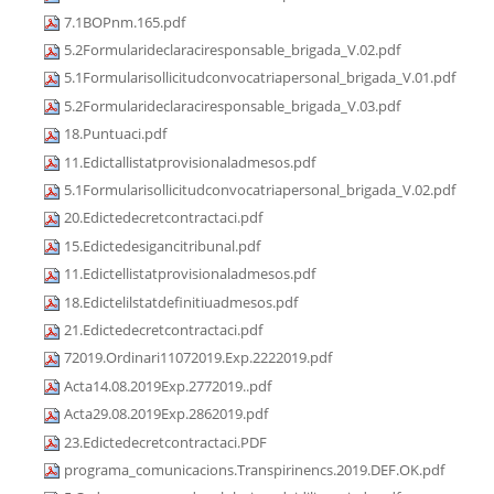
7.1BOPnm.165.pdf
5.2Formularideclaraciresponsable_brigada_V.02.pdf
5.1Formularisollicitudconvocatriapersonal_brigada_V.01.pdf
5.2Formularideclaraciresponsable_brigada_V.03.pdf
18.Puntuaci.pdf
11.Edictallistatprovisionaladmesos.pdf
5.1Formularisollicitudconvocatriapersonal_brigada_V.02.pdf
20.Edictedecretcontractaci.pdf
15.Edictedesigancitribunal.pdf
11.Edictellistatprovisionaladmesos.pdf
18.Edictelilstatdefinitiuadmesos.pdf
21.Edictedecretcontractaci.pdf
72019.Ordinari11072019.Exp.2222019.pdf
Acta14.08.2019Exp.2772019..pdf
Acta29.08.2019Exp.2862019.pdf
23.Edictedecretcontractaci.PDF
programa_comunicacions.Transpirinencs.2019.DEF.OK.pdf