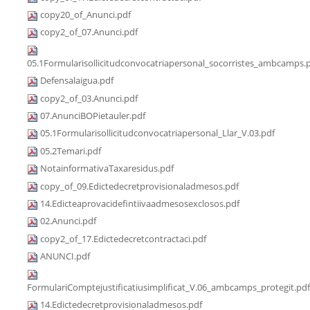
copy20_of_Anunci.pdf
copy2_of_07.Anunci.pdf
05.1Formularisollicitudconvocatriapersonal_socorristes_ambcamps.
Defensalaigua.pdf
copy2_of_03.Anunci.pdf
07.AnunciBOPietauler.pdf
05.1Formularisollicitudconvocatriapersonal_Llar_V.03.pdf
05.2Temari.pdf
NotainformativaTaxaresidus.pdf
copy_of_09.Edictedecretprovisionaladmesos.pdf
14.Edicteaprovacidefintiivaadmesosexclosos.pdf
02.Anunci.pdf
copy2_of_17.Edictedecretcontractaci.pdf
ANUNCI.pdf
FormulariComptejustificatiusimplificat_V.06_ambcamps_protegit.pdf
14.Edictedecretprovisionaladmesos.pdf