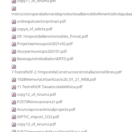
copy11_of_Anunci.pdf
InstruccionsperaladonacideproductesalBancdelsAlimentsdinslajudaa
ordreajutssectorprimari.pdf
copy4_of_edicte.pdf
OF.1ImpostdeBensImmobles_firmat.pdf
Projectepressupost2021v02.pdf
Aturpermunicipis202101.pdf
BasesajutstreballadorsERTO.pdf
7.TestrefsOF.2.1ImpostdeConstruccionsInstallacionsiObres.pdf
1928MemoriaUrbanitzacio20_01_21_WEB.pdf
11.TestrefsOF.TaxaescoladeMsica.pdf
copy12_of_Anunci.pdf
P2573Renovacixarxa1.pdf
Anunciaprovaciinicialprojecte.pdf
DIPTIC_impost_CO2.pdf
copy13_of_Anunci.pdf
P2572ImpermeabilitzaciDipsitOliana.pdf