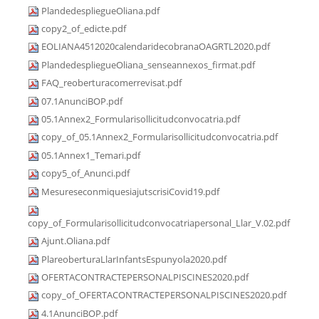
PlandedespliegueOliana.pdf
copy2_of_edicte.pdf
EOLIANA4512020calendaridecobranaOAGRTL2020.pdf
PlandedespliegueOliana_senseannexos_firmat.pdf
FAQ_reoberturacomerrevisat.pdf
07.1AnunciBOP.pdf
05.1Annex2_Formularisollicitudconvocatria.pdf
copy_of_05.1Annex2_Formularisollicitudconvocatria.pdf
05.1Annex1_Temari.pdf
copy5_of_Anunci.pdf
MesureseconmiquesiajutscrisiCovid19.pdf
copy_of_Formularisollicitudconvocatriapersonal_Llar_V.02.pdf
Ajunt.Oliana.pdf
PlareoberturaLlarInfantsEspunyola2020.pdf
OFERTACONTRACTEPERSONALPISCINES2020.pdf
copy_of_OFERTACONTRACTEPERSONALPISCINES2020.pdf
4.1AnunciBOP.pdf