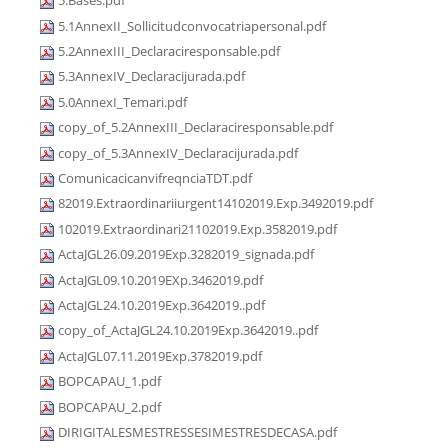
5.Bases.pdf
5.1AnnexII_Sollicitudconvocatriapersonal.pdf
5.2AnnexIII_Declaraciresponsable.pdf
5.3AnnexIV_Declaracijurada.pdf
5.0AnnexI_Temari.pdf
copy_of_5.2AnnexIII_Declaraciresponsable.pdf
copy_of_5.3AnnexIV_Declaracijurada.pdf
ComunicacicanvifreqnciaTDT.pdf
82019.Extraordinariiurgent14102019.Exp.3492019.pdf
102019.Extraordinari21102019.Exp.3582019.pdf
ActaJGL26.09.2019Exp.3282019_signada.pdf
ActaJGL09.10.2019EXp.3462019.pdf
ActaJGL24.10.2019Exp.3642019..pdf
copy_of_ActaJGL24.10.2019Exp.3642019..pdf
ActaJGL07.11.2019Exp.3782019.pdf
BOPCAPAU_1.pdf
BOPCAPAU_2.pdf
DIRIGITALESMESTRESSESIMESTRESDECASA.pdf