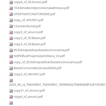
copy4_of_03.Anunci.pdf
10.Edictedecretprovisionaladmesos.pdf
OFERTAOFICINATURISME.pdf
copy_of_ANUNCI.pdf
13.Actatribunal.pdf
copy5_of_anunci.pdf
copy2_of_03.Bases.pdf
copy3_of_03.Bases.pdf
05.Edictepublicacibasesiconvocatria.pdf
NdPDifusiProjecte2amOliana_V2.pdf
copy_of_05.Edictepublicacibasesiconvocatria.pdf
BasesConcursdeCarnaval2024.pdf
copy2_of_ANUNCI.pdf
2023_36_ca_TMAS0001_TMAS0001_1859082027D8404DBF32E1DC6813
copy21_of_Anunci.pdf
copy6_of_anunci.pdf