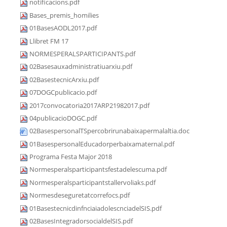
notificacions.pdf
Bases_premis_homilies
01BasesAODL2017.pdf
Llibret FM 17
NORMESPERALSPARTICIPANTS.pdf
02Basesauxadministratiuarxiu.pdf
02BasestecnicArxiu.pdf
07DOGCpublicacio.pdf
2017convocatoria2017ARP21982017.pdf
04publicacioDOGC.pdf
02BasespersonalTSpercobrirunabaixapermalaltia.doc
01BasespersonalEducadorperbaixamaternal.pdf
Programa Festa Major 2018
Normesperalsparticipantsfestadelescuma.pdf
Normesperalsparticipantstallervoliaks.pdf
Normesdeseguretatcorrefocs.pdf
01BasestecnicdinfnciaiadolescnciadelSIS.pdf
02BasesIntegradorsocialdelSIS.pdf