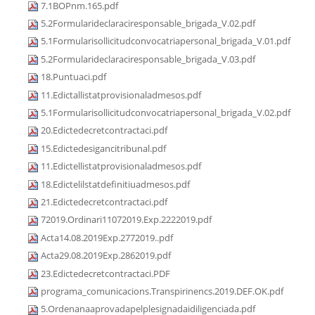
7.1BOPnm.165.pdf
5.2Formularideclaraciresponsable_brigada_V.02.pdf
5.1Formularisollicitudconvocatriapersonal_brigada_V.01.pdf
5.2Formularideclaraciresponsable_brigada_V.03.pdf
18.Puntuaci.pdf
11.Edictallistatprovisionaladmesos.pdf
5.1Formularisollicitudconvocatriapersonal_brigada_V.02.pdf
20.Edictedecretcontractaci.pdf
15.Edictedesigancitribunal.pdf
11.Edictellistatprovisionaladmesos.pdf
18.Edictelilstatdefinitiuadmesos.pdf
21.Edictedecretcontractaci.pdf
72019.Ordinari11072019.Exp.2222019.pdf
Acta14.08.2019Exp.2772019..pdf
Acta29.08.2019Exp.2862019.pdf
23.Edictedecretcontractaci.PDF
programa_comunicacions.Transpirinencs.2019.DEF.OK.pdf
5.Ordenanaaprovadapelplesignadaidiligenciada.pdf