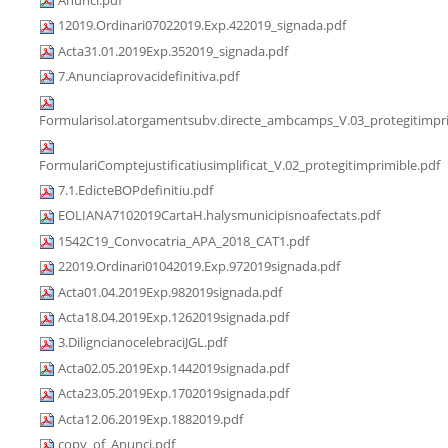
12019.Ordinari07022019.Exp.422019_signada.pdf
Acta31.01.2019Exp.352019_signada.pdf
7.Anunciaprovacidefinitiva.pdf
Formularisol.atorgamentsubv.directe_ambcamps_V.03_protegitimpri
FormulariComptejustificatiusimplificat_V.02_protegitimprimible.pdf
7.1.EdicteBOPdefinitiu.pdf
EOLIANA7102019CartaH.halysmunicipisnoafectats.pdf
1542C19_Convocatria_APA_2018_CAT1.pdf
22019.Ordinari01042019.Exp.972019signada.pdf
Acta01.04.2019Exp.982019signada.pdf
Acta18.04.2019Exp.1262019signada.pdf
3.DiligncianocelebraciJGL.pdf
Acta02.05.2019Exp.1442019signada.pdf
Acta23.05.2019Exp.1702019signada.pdf
Acta12.06.2019Exp.1882019.pdf
copy_of_Anunci.pdf