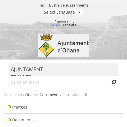
Inici
|
Bústia de suggeriments
Powered by
Translate
Ves
al
contingut.
|
Salta
MENU
a
AJUNTAMENT
la
TRÀMITS
navegació
Cerca
SEU ELECTRÒNICA
TRANSPARÈNCIA
Sou a:
Inici
/
Fitxers
/
Documents
/
Cartacassa.pdf
Navegació
Imatges
Documents