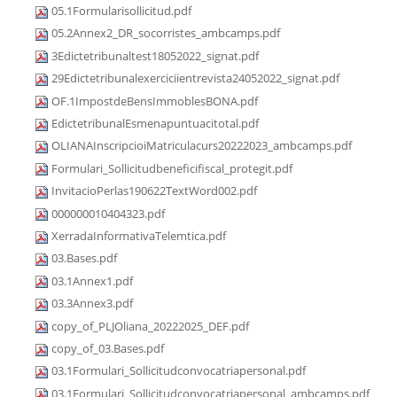
05.1Formularisollicitud.pdf
05.2Annex2_DR_socorristes_ambcamps.pdf
3Edictetribunaltest18052022_signat.pdf
29Edictetribunalexerciciientrevista24052022_signat.pdf
OF.1ImpostdeBensImmoblesBONA.pdf
EdictetribunalEsmenapuntuacitotal.pdf
OLIANAInscripcioiMatriculacurs20222023_ambcamps.pdf
Formulari_Sollicitudbeneficifiscal_protegit.pdf
InvitacioPerlas190622TextWord002.pdf
000000010404323.pdf
XerradaInformativaTelemtica.pdf
03.Bases.pdf
03.1Annex1.pdf
03.3Annex3.pdf
copy_of_PLJOliana_20222025_DEF.pdf
copy_of_03.Bases.pdf
03.1Formulari_Sollicitudconvocatriapersonal.pdf
03.1Formulari_Sollicitudconvocatriapersonal_ambcamps.pdf