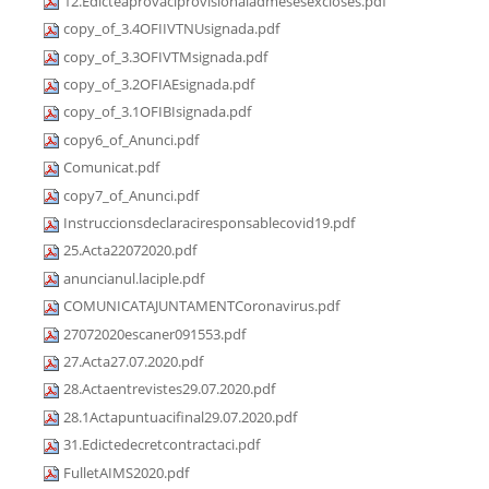
12.Edicteaprovaciprovisionaladmesesexcloses.pdf
copy_of_3.4OFIIVTNUsignada.pdf
copy_of_3.3OFIVTMsignada.pdf
copy_of_3.2OFIAEsignada.pdf
copy_of_3.1OFIBIsignada.pdf
copy6_of_Anunci.pdf
Comunicat.pdf
copy7_of_Anunci.pdf
Instruccionsdeclaraciresponsablecovid19.pdf
25.Acta22072020.pdf
anuncianul.laciple.pdf
COMUNICATAJUNTAMENTCoronavirus.pdf
27072020escaner091553.pdf
27.Acta27.07.2020.pdf
28.Actaentrevistes29.07.2020.pdf
28.1Actapuntuacifinal29.07.2020.pdf
31.Edictedecretcontractaci.pdf
FulletAIMS2020.pdf