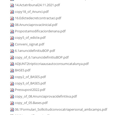
14.Actatribunal24.11.2021.pdf
copy18_of_Anunci.pdf
16.Edictedecretcontractaci.pdf
08.Anunciaprovaciinicial.pdf
Propostamodificaciordenana.pdf
copy5_of_edicte.pdf
Conveni_signat.pdf
6.1anuncidefinitiuBOP.pdf
copy_of_6.1anuncidefinitiuBOP.pdf
ADJUNT2tripticcriaausautoconsumcatalunya.pdf
BASES.pdf
copy2_of_BASES.pdf
copy3_of_BASES.pdf
Pressupost2022.pdf
copy_of_08.Anunciaprovacidefintiiva.pdf
copy_of_05.Bases.pdf
06.1Formulari_Sollicitudconvocatriapersonal_ambcamps.pdf