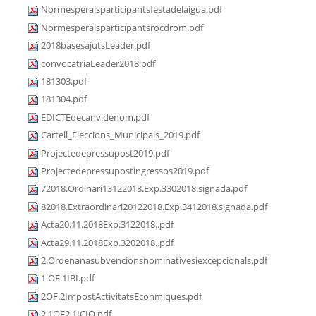
Normesperalsparticipantsfestadelaigua.pdf
Normesperalsparticipantsrocdrom.pdf
2018basesajutsLeader.pdf
convocatriaLeader2018.pdf
181303.pdf
181304.pdf
EDICTEdecanvidenom.pdf
Cartell_Eleccions_Municipals_2019.pdf
Projectedepressupost2019.pdf
Projectedepressupostingressos2019.pdf
72018.Ordinari13122018.Exp.3302018.signada.pdf
82018.Extraordinari20122018.Exp.3412018.signada.pdf
Acta20.11.2018Exp.3122018..pdf
Acta29.11.2018Exp.3202018..pdf
2.Ordenanasubvencionsnominativesiexcepcionals.pdf
1.OF.1IBI.pdf
2OF.2ImpostActivitatsEconmiques.pdf
2.1OF2.1ICIO.pdf