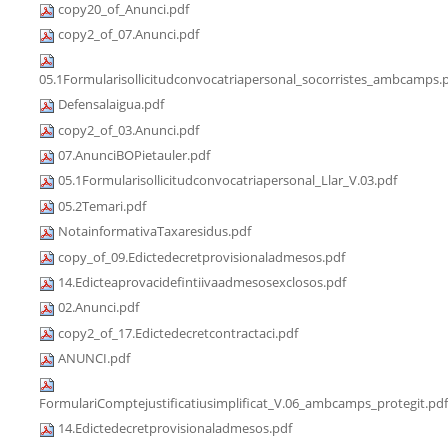
copy20_of_Anunci.pdf
copy2_of_07.Anunci.pdf
05.1Formularisollicitudconvocatriapersonal_socorristes_ambcamps.
Defensalaigua.pdf
copy2_of_03.Anunci.pdf
07.AnunciBOPietauler.pdf
05.1Formularisollicitudconvocatriapersonal_Llar_V.03.pdf
05.2Temari.pdf
NotainformativaTaxaresidus.pdf
copy_of_09.Edictedecretprovisionaladmesos.pdf
14.Edicteaprovacidefintiivaadmesosexclosos.pdf
02.Anunci.pdf
copy2_of_17.Edictedecretcontractaci.pdf
ANUNCI.pdf
FormulariComptejustificatiusimplificat_V.06_ambcamps_protegit.pdf
14.Edictedecretprovisionaladmesos.pdf