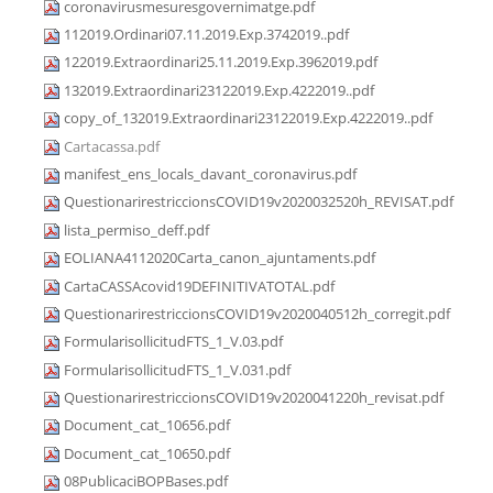
coronavirusmesuresgovernimatge.pdf
112019.Ordinari07.11.2019.Exp.3742019..pdf
122019.Extraordinari25.11.2019.Exp.3962019.pdf
132019.Extraordinari23122019.Exp.4222019..pdf
copy_of_132019.Extraordinari23122019.Exp.4222019..pdf
Cartacassa.pdf
manifest_ens_locals_davant_coronavirus.pdf
QuestionarirestriccionsCOVID19v2020032520h_REVISAT.pdf
lista_permiso_deff.pdf
EOLIANA4112020Carta_canon_ajuntaments.pdf
CartaCASSAcovid19DEFINITIVATOTAL.pdf
QuestionarirestriccionsCOVID19v2020040512h_corregit.pdf
FormularisollicitudFTS_1_V.03.pdf
FormularisollicitudFTS_1_V.031.pdf
QuestionarirestriccionsCOVID19v2020041220h_revisat.pdf
Document_cat_10656.pdf
Document_cat_10650.pdf
08PublicaciBOPBases.pdf