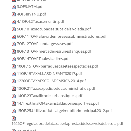
3.OF3.IVTM.pdf
4OF.4IIVTNU.pdf
4.1OF.4.2Taxacementiri.pdf
5OF.10Taxaocupaciselsubsldelslvolada.pdf
6OF.11TOVPafavordempresessubministradores.pdf
7OF.12TOVPsondatgesrases.pdf
8OF.13TOVPmercaderiesrunestanques.pdf
9OF.14TOVPTaulesicadires.pdf
10OF.15TOVPbarraquescasetesespectacles.pdf
11OF.19TAXALLARDINFANTS2017.pdf
1220OF.TAXAESCOLADEMSICA.2014.pdf
13OF.21Taxaexpediciodoc.administratius.pdf
14OF.23Taxallicnciesurbanstiques.pdf
14.1TextfinalOFtaxainstal.lacionsesportives.pdf
15OF.25.Utilitzacidutillatgeimobiliarimunicipal.2012.pdf
1626OF.reguladoradelataxaperlaprestacidelsserveisdebscula.pdf
Anunci.pdf