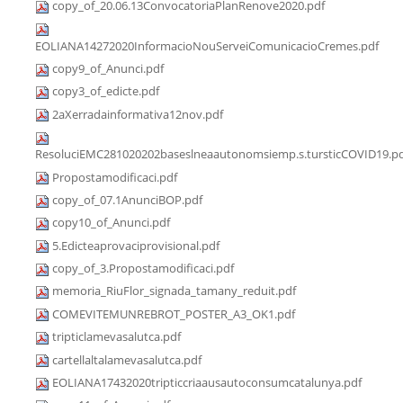
copy_of_20.06.13ConvocatoriaPlanRenove2020.pdf
EOLIANA14272020InformacioNouServeiComunicacioCremes.pdf
copy9_of_Anunci.pdf
copy3_of_edicte.pdf
2aXerradainformativa12nov.pdf
ResoluciEMC281020202baseslneaautonomsiemp.s.tursticCOVID19.p
Propostamodificaci.pdf
copy_of_07.1AnunciBOP.pdf
copy10_of_Anunci.pdf
5.Edicteaprovaciprovisional.pdf
copy_of_3.Propostamodificaci.pdf
memoria_RiuFlor_signada_tamany_reduit.pdf
COMEVITEMUNREBROT_POSTER_A3_OK1.pdf
tripticlamevasalutca.pdf
cartellaltalamevasalutca.pdf
EOLIANA17432020tripticcriaausautoconsumcatalunya.pdf