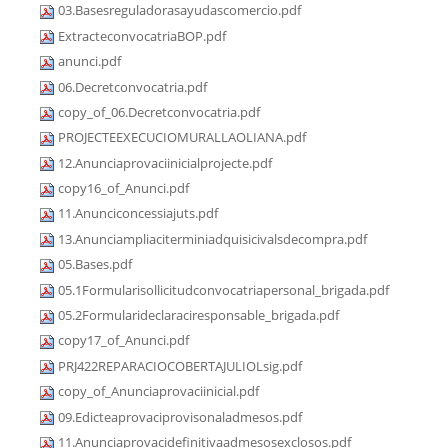
03.Basesreguladorasayudascomercio.pdf
ExtracteconvocatriaBOP.pdf
anunci.pdf
06.Decretconvocatria.pdf
copy_of_06.Decretconvocatria.pdf
PROJECTEEXECUCIOMURALLAOLIANA.pdf
12.Anunciaprovaciinicialprojecte.pdf
copy16_of_Anunci.pdf
11.Anunciconcessiajuts.pdf
13.Anunciampliaciterminiadquisicivalsdecompra.pdf
05.Bases.pdf
05.1Formularisollicitudconvocatriapersonal_brigada.pdf
05.2Formularideclaraciresponsable_brigada.pdf
copy17_of_Anunci.pdf
PRJ422REPARACIOCOBERTAJULIOLsig.pdf
copy_of_Anunciaprovaciinicial.pdf
09.Edicteaprovaciprovisonaladmesos.pdf
11.Anunciaprovacidefinitivaadmesosexclosos.pdf