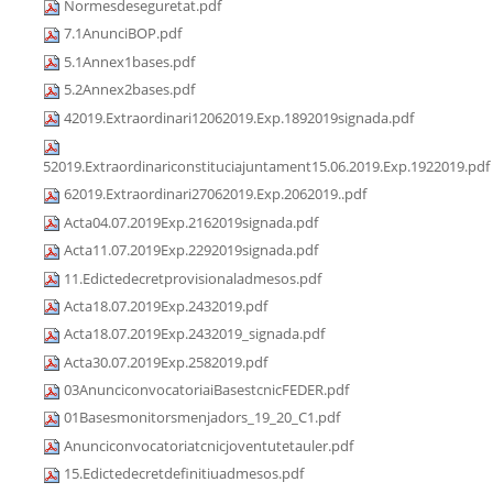
Normesdeseguretat.pdf
7.1AnunciBOP.pdf
5.1Annex1bases.pdf
5.2Annex2bases.pdf
42019.Extraordinari12062019.Exp.1892019signada.pdf
52019.Extraordinariconstituciajuntament15.06.2019.Exp.1922019.pdf
62019.Extraordinari27062019.Exp.2062019..pdf
Acta04.07.2019Exp.2162019signada.pdf
Acta11.07.2019Exp.2292019signada.pdf
11.Edictedecretprovisionaladmesos.pdf
Acta18.07.2019Exp.2432019.pdf
Acta18.07.2019Exp.2432019_signada.pdf
Acta30.07.2019Exp.2582019.pdf
03AnunciconvocatoriaiBasestcnicFEDER.pdf
01Basesmonitorsmenjadors_19_20_C1.pdf
Anunciconvocatoriatcnicjoventutetauler.pdf
15.Edictedecretdefinitiuadmesos.pdf