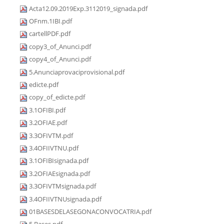
Acta12.09.2019Exp.3112019_signada.pdf
OFnm.1IBI.pdf
cartellPDF.pdf
copy3_of_Anunci.pdf
copy4_of_Anunci.pdf
5.Anunciaprovaciprovisional.pdf
edicte.pdf
copy_of_edicte.pdf
3.1OFIBI.pdf
3.2OFIAE.pdf
3.3OFIVTM.pdf
3.4OFIIVTNU.pdf
3.1OFIBIsignada.pdf
3.2OFIAEsignada.pdf
3.3OFIVTMsignada.pdf
3.4OFIIVTNUsignada.pdf
01BASESDELASEGONACONVOCATRIA.pdf