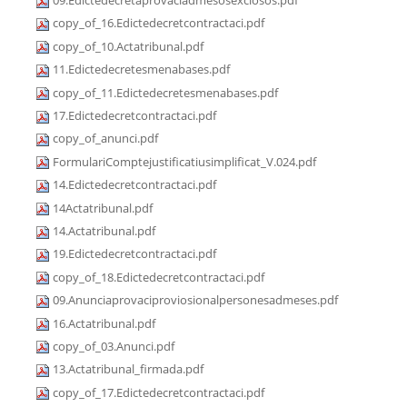
09.Edictedecretaprovaciadmesosexclosos.pdf
copy_of_16.Edictedecretcontractaci.pdf
copy_of_10.Actatribunal.pdf
11.Edictedecretesmenabases.pdf
copy_of_11.Edictedecretesmenabases.pdf
17.Edictedecretcontractaci.pdf
copy_of_anunci.pdf
FormulariComptejustificatiusimplificat_V.024.pdf
14.Edictedecretcontractaci.pdf
14Actatribunal.pdf
14.Actatribunal.pdf
19.Edictedecretcontractaci.pdf
copy_of_18.Edictedecretcontractaci.pdf
09.Anunciaprovaciproviosionalpersonesadmeses.pdf
16.Actatribunal.pdf
copy_of_03.Anunci.pdf
13.Actatribunal_firmada.pdf
copy_of_17.Edictedecretcontractaci.pdf