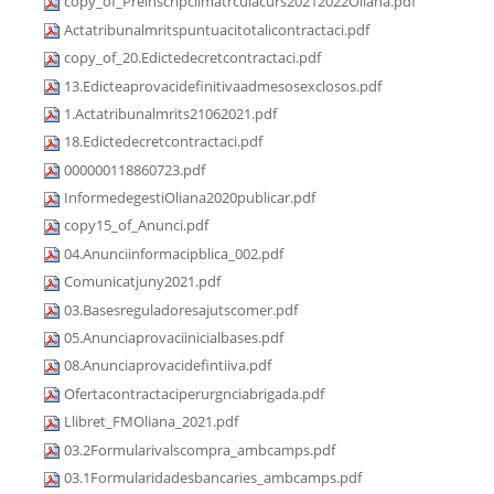
copy_of_Preinscripciimatrculacurs20212022Oliana.pdf
Actatribunalmritspuntuacitotalicontractaci.pdf
copy_of_20.Edictedecretcontractaci.pdf
13.Edicteaprovacidefinitivaadmesosexclosos.pdf
1.Actatribunalmrits21062021.pdf
18.Edictedecretcontractaci.pdf
000000118860723.pdf
InformedegestiOliana2020publicar.pdf
copy15_of_Anunci.pdf
04.Anunciinformacipblica_002.pdf
Comunicatjuny2021.pdf
03.Basesreguladoresajutscomer.pdf
05.Anunciaprovaciinicialbases.pdf
08.Anunciaprovacidefintiiva.pdf
Ofertacontractaciperurgnciabrigada.pdf
Llibret_FMOliana_2021.pdf
03.2Formularivalscompra_ambcamps.pdf
03.1Formularidadesbancaries_ambcamps.pdf