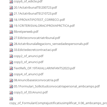
copy6_of_edicte.pdf
20.1ActatribunalTEI200723.pdf
21.1ActatribunalTEI210723.pdf
18.1PROVATIPOTEST_CORRECCI.pdf
19.1CRITERISVALORACIPROVAPRCTICA.pdf
llibretperweb.pdf
27.Edicteconvocatriatribunal.pdf
28.Actatribunalallegacions_sensedadespersonals.pdf
33.Edictedecretcontractaci.pdf
copy2_of_anunci.pdf
copy3_of_anunci.pdf
TextRefs_OF.19TAXALLARINFANTS2023.pdf
copy4_of_anunci.pdf
08.Anuncibasesiconvocatria.pdf
05.1Formulari_Sollicitudconvocatriapersonal_ambcamps.pdf
copy3_of_03.Anunci.pdf
copy_of_FormulariComptejustificatiusimplificat_V.06_ambcamps_pro