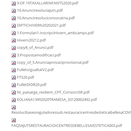
9.OF.19TAXALLARINFANTS2020.pdf
10.Anunciresoluciajuts.pdf
10.Anunciresoluciconvocatria.pdf
DIPTICHIVERN20202021.pdf
1.Formulari1.InscripciHivern_ambcamps.pdf
Hivern20212.pdf
copy8_of_Anunci.pdf
3.Propostamodificaci.pdf
copy_of_5.Anunciaprovaciprovisional.pdf
FulletoIgualtatV2.pdf
FTS20.pdf
FulletDIDR20.pdf
NI_paisatge_resilient_CPF_ConsorciSR.pdf
EOLIANA13992020TRAMESA_33120002492.pdf
Resolucibasesreguladoressub.restauracicentresdesteticaibellesaCOV
FAQSAJUTSRESTAURACIOICENTRESDEBELLESAIESTETICA003.pdf