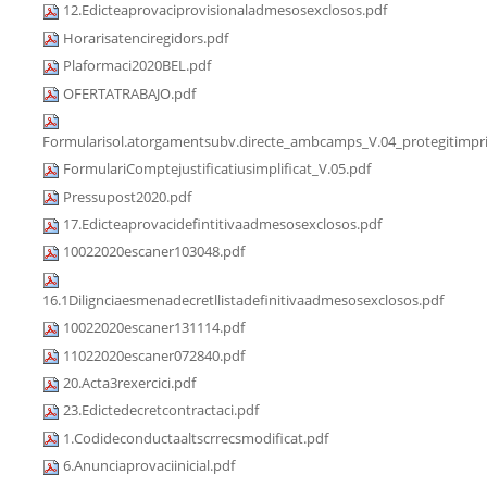
12.Edicteaprovaciprovisionaladmesosexclosos.pdf
Horarisatenciregidors.pdf
Plaformaci2020BEL.pdf
OFERTATRABAJO.pdf
Formularisol.atorgamentsubv.directe_ambcamps_V.04_protegitimpri
FormulariComptejustificatiusimplificat_V.05.pdf
Pressupost2020.pdf
17.Edicteaprovacidefintitivaadmesosexclosos.pdf
10022020escaner103048.pdf
16.1Dilignciaesmenadecretllistadefinitivaadmesosexclosos.pdf
10022020escaner131114.pdf
11022020escaner072840.pdf
20.Acta3rexercici.pdf
23.Edictedecretcontractaci.pdf
1.Codideconductaaltscrrecsmodificat.pdf
6.Anunciaprovaciinicial.pdf