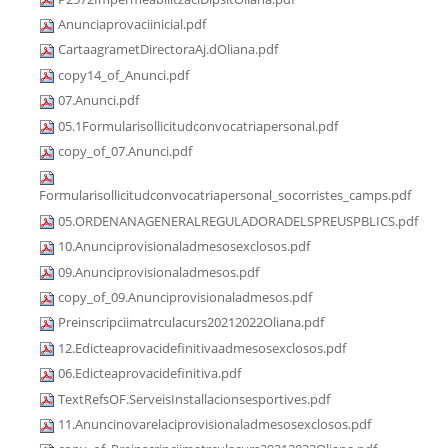
Anunciaprovaciinicial.pdf
CartaagrametDirectoraAj.dOliana.pdf
copy14_of_Anunci.pdf
07.Anunci.pdf
05.1Formularisollicitudconvocatriapersonal.pdf
copy_of_07.Anunci.pdf
Formularisollicitudconvocatriapersonal_socorristes_camps.pdf
05.ORDENANAGENERALREGULADORADELSPREUSPBLICS.pdf
10.Anunciprovisionaladmesosexclosos.pdf
09.Anunciprovisionaladmesos.pdf
copy_of_09.Anunciprovisionaladmesos.pdf
Preinscripciimatrculacurs20212022Oliana.pdf
12.Edicteaprovacidefinitivaadmesosexclosos.pdf
06.Edicteaprovacidefinitiva.pdf
TextRefsOF.ServeisInstallacionsesportives.pdf
11.Anuncinovarelaciprovisionaladmesosexclosos.pdf