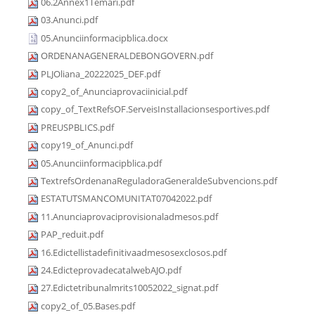
06.2Annex1Temari.pdf
03.Anunci.pdf
05.Anunciinformacipblica.docx
ORDENANAGENERALDEBONGOVERN.pdf
PLJOliana_20222025_DEF.pdf
copy2_of_Anunciaprovaciinicial.pdf
copy_of_TextRefsOF.ServeisInstallacionsesportives.pdf
PREUSPBLICS.pdf
copy19_of_Anunci.pdf
05.Anunciinformacipblica.pdf
TextrefsOrdenanaReguladoraGeneraldeSubvencions.pdf
ESTATUTSMANCOMUNITAT07042022.pdf
11.Anunciaprovaciprovisionaladmesos.pdf
PAP_reduit.pdf
16.Edictellistadefinitivaadmesosexclosos.pdf
24.EdicteprovadecatalwebAJO.pdf
27.Edictetribunalmrits10052022_signat.pdf
copy2_of_05.Bases.pdf