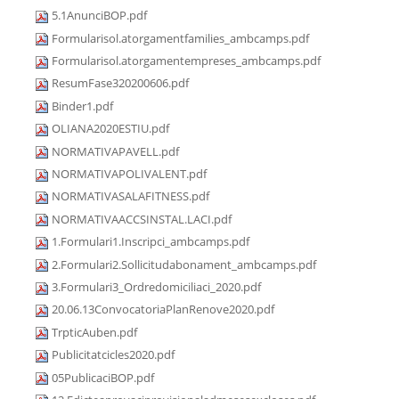
5.1AnunciBOP.pdf
Formularisol.atorgamentfamilies_ambcamps.pdf
Formularisol.atorgamentempreses_ambcamps.pdf
ResumFase320200606.pdf
Binder1.pdf
OLIANA2020ESTIU.pdf
NORMATIVAPAVELL.pdf
NORMATIVAPOLIVALENT.pdf
NORMATIVASALAFITNESS.pdf
NORMATIVAACCSINSTAL.LACI.pdf
1.Formulari1.Inscripci_ambcamps.pdf
2.Formulari2.Sollicitudabonament_ambcamps.pdf
3.Formulari3_Ordredomiciliaci_2020.pdf
20.06.13ConvocatoriaPlanRenove2020.pdf
TrpticAuben.pdf
Publicitatcicles2020.pdf
05PublicaciBOP.pdf