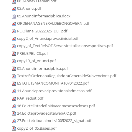
06.2Annex1Temari.pdf
03.Anunci.pdf
05.Anunciinformacipblica.docx
ORDENANAGENERALDEBONGOVERN.pdf
PLJOliana_20222025_DEF.pdf
copy2_of_Anunciaprovaciinicial.pdf
copy_of_TextRefsOF.ServeisInstallacionsesportives.pdf
PREUSPBLICS.pdf
copy19_of_Anunci.pdf
05.Anunciinformacipblica.pdf
TextrefsOrdenanaReguladoraGeneraldeSubvencions.pdf
ESTATUTSMANCOMUNITAT07042022.pdf
11.Anunciaprovaciprovisionaladmesos.pdf
PAP_reduit.pdf
16.Edictellistadefinitivaadmesosexclosos.pdf
24.EdicteprovadecatalwebAJO.pdf
27.Edictetribunalmrits10052022_signat.pdf
copy2_of_05.Bases.pdf