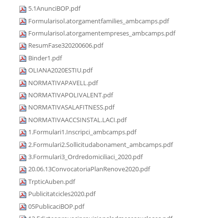
5.1AnunciBOP.pdf
Formularisol.atorgamentfamilies_ambcamps.pdf
Formularisol.atorgamentempreses_ambcamps.pdf
ResumFase320200606.pdf
Binder1.pdf
OLIANA2020ESTIU.pdf
NORMATIVAPAVELL.pdf
NORMATIVAPOLIVALENT.pdf
NORMATIVASALAFITNESS.pdf
NORMATIVAACCSINSTAL.LACI.pdf
1.Formulari1.Inscripci_ambcamps.pdf
2.Formulari2.Sollicitudabonament_ambcamps.pdf
3.Formulari3_Ordredomiciliaci_2020.pdf
20.06.13ConvocatoriaPlanRenove2020.pdf
TrpticAuben.pdf
Publicitatcicles2020.pdf
05PublicaciBOP.pdf