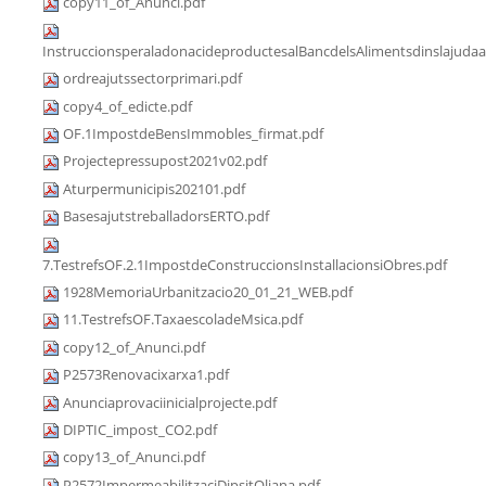
copy11_of_Anunci.pdf
InstruccionsperaladonacideproductesalBancdelsAlimentsdinslajudaa
ordreajutssectorprimari.pdf
copy4_of_edicte.pdf
OF.1ImpostdeBensImmobles_firmat.pdf
Projectepressupost2021v02.pdf
Aturpermunicipis202101.pdf
BasesajutstreballadorsERTO.pdf
7.TestrefsOF.2.1ImpostdeConstruccionsInstallacionsiObres.pdf
1928MemoriaUrbanitzacio20_01_21_WEB.pdf
11.TestrefsOF.TaxaescoladeMsica.pdf
copy12_of_Anunci.pdf
P2573Renovacixarxa1.pdf
Anunciaprovaciinicialprojecte.pdf
DIPTIC_impost_CO2.pdf
copy13_of_Anunci.pdf
P2572ImpermeabilitzaciDipsitOliana.pdf