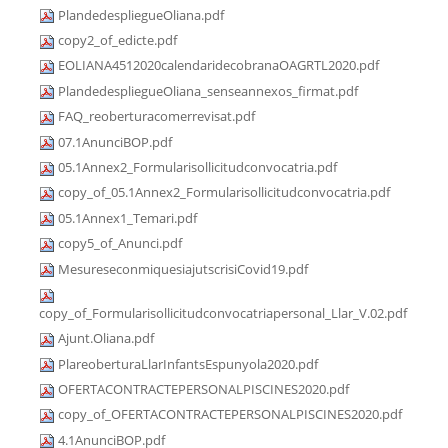
PlandedespliegueOliana.pdf
copy2_of_edicte.pdf
EOLIANA4512020calendaridecobranaOAGRTL2020.pdf
PlandedespliegueOliana_senseannexos_firmat.pdf
FAQ_reoberturacomerrevisat.pdf
07.1AnunciBOP.pdf
05.1Annex2_Formularisollicitudconvocatria.pdf
copy_of_05.1Annex2_Formularisollicitudconvocatria.pdf
05.1Annex1_Temari.pdf
copy5_of_Anunci.pdf
MesureseconmiquesiajutscrisiCovid19.pdf
copy_of_Formularisollicitudconvocatriapersonal_Llar_V.02.pdf
Ajunt.Oliana.pdf
PlareoberturaLlarInfantsEspunyola2020.pdf
OFERTACONTRACTEPERSONALPISCINES2020.pdf
copy_of_OFERTACONTRACTEPERSONALPISCINES2020.pdf
4.1AnunciBOP.pdf