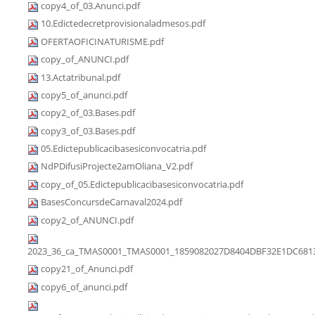
copy4_of_03.Anunci.pdf
10.Edictedecretprovisionaladmesos.pdf
OFERTAOFICINATURISME.pdf
copy_of_ANUNCI.pdf
13.Actatribunal.pdf
copy5_of_anunci.pdf
copy2_of_03.Bases.pdf
copy3_of_03.Bases.pdf
05.Edictepublicacibasesiconvocatria.pdf
NdPDifusiProjecte2amOliana_V2.pdf
copy_of_05.Edictepublicacibasesiconvocatria.pdf
BasesConcursdeCarnaval2024.pdf
copy2_of_ANUNCI.pdf
2023_36_ca_TMAS0001_TMAS0001_1859082027D8404DBF32E1DC6813
copy21_of_Anunci.pdf
copy6_of_anunci.pdf