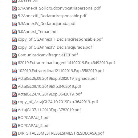
5.Bases.pdf
5.1AnnexII_Sollicitudconvocatriapersonal.pdf
5.2AnnexIII_Declaraciresponsable.pdf
5.3AnnexIV_Declaracijurada.pdf
5.0AnnexI_Temari.pdf
copy_of_5.2AnnexIII_Declaraciresponsable.pdf
copy_of_5.3AnnexIV_Declaracijurada.pdf
ComunicacicanvifreqnciaTDT.pdf
82019.Extraordinariiurgent14102019.Exp.3492019.pdf
102019.Extraordinari21102019.Exp.3582019.pdf
ActaJGL26.09.2019Exp.3282019_signada.pdf
ActaJGL09.10.2019EXp.3462019.pdf
ActaJGL24.10.2019Exp.3642019..pdf
copy_of_ActaJGL24.10.2019Exp.3642019..pdf
ActaJGL07.11.2019Exp.3782019.pdf
BOPCAPAU_1.pdf
BOPCAPAU_2.pdf
DIRIGITALESMESTRESSESIMESTRESDECASA.pdf