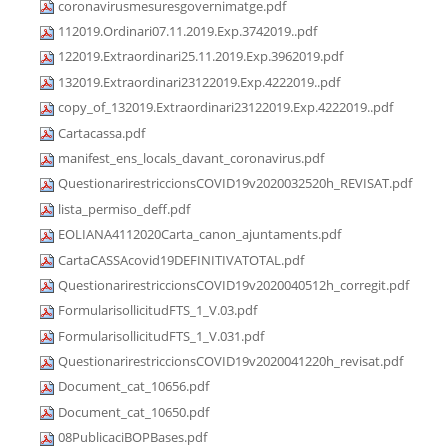
coronavirusmesuresgovernimatge.pdf
112019.Ordinari07.11.2019.Exp.3742019..pdf
122019.Extraordinari25.11.2019.Exp.3962019.pdf
132019.Extraordinari23122019.Exp.4222019..pdf
copy_of_132019.Extraordinari23122019.Exp.4222019..pdf
Cartacassa.pdf
manifest_ens_locals_davant_coronavirus.pdf
QuestionarirestriccionsCOVID19v2020032520h_REVISAT.pdf
lista_permiso_deff.pdf
EOLIANA4112020Carta_canon_ajuntaments.pdf
CartaCASSAcovid19DEFINITIVATOTAL.pdf
QuestionarirestriccionsCOVID19v2020040512h_corregit.pdf
FormularisollicitudFTS_1_V.03.pdf
FormularisollicitudFTS_1_V.031.pdf
QuestionarirestriccionsCOVID19v2020041220h_revisat.pdf
Document_cat_10656.pdf
Document_cat_10650.pdf
08PublicaciBOPBases.pdf