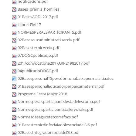
notificacions.pdf
Bases_premis_homilies
01BasesAODL2017.pdf
Llibret FM 17
NORMESPERALSPARTICIPANTS.pdf
02Basesauxadministratiuarxiu.pdf
02BasestecnicArxiu.pdf
07DOGCpublicacio.pdf
2017convocatoria2017ARP21982017.pdf
04publicacioDOGC.pdf
02BasespersonalTSpercobrirunabaixapermalaltia.doc
01BasespersonalEducadorperbaixamaternal.pdf
Programa Festa Major 2018
Normesperalsparticipantsfestadelescuma.pdf
Normesperalsparticipantstallervoliaks.pdf
Normesdeseguretatcorrefocs.pdf
01BasestecnicdinfnciaiadolescnciadelSIS.pdf
02BasesIntegradorsocialdelSIS.pdf