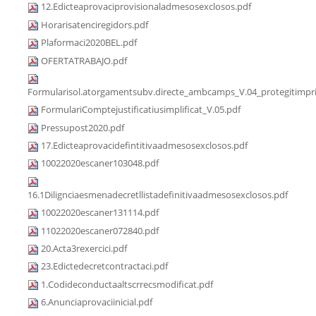
12.Edicteaprovaciprovisionaladmesosexclosos.pdf
Horarisatenciregidors.pdf
Plaformaci2020BEL.pdf
OFERTATRABAJO.pdf
Formularisol.atorgamentsubv.directe_ambcamps_V.04_protegitimpri
FormulariComptejustificatiusimplificat_V.05.pdf
Pressupost2020.pdf
17.Edicteaprovacidefintitivaadmesosexclosos.pdf
10022020escaner103048.pdf
16.1Dilignciaesmenadecretllistadefinitivaadmesosexclosos.pdf
10022020escaner131114.pdf
11022020escaner072840.pdf
20.Acta3rexercici.pdf
23.Edictedecretcontractaci.pdf
1.Codideconductaaltscrrecsmodificat.pdf
6.Anunciaprovaciinicial.pdf