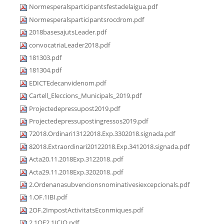
Normesperalsparticipantsfestadelaigua.pdf
Normesperalsparticipantsrocdrom.pdf
2018basesajutsLeader.pdf
convocatriaLeader2018.pdf
181303.pdf
181304.pdf
EDICTEdecanvidenom.pdf
Cartell_Eleccions_Municipals_2019.pdf
Projectedepressupost2019.pdf
Projectedepressupostingressos2019.pdf
72018.Ordinari13122018.Exp.3302018.signada.pdf
82018.Extraordinari20122018.Exp.3412018.signada.pdf
Acta20.11.2018Exp.3122018..pdf
Acta29.11.2018Exp.3202018..pdf
2.Ordenanasubvencionsnominativesiexcepcionals.pdf
1.OF.1IBI.pdf
2OF.2ImpostActivitatsEconmiques.pdf
2.1OF2.1ICIO.pdf