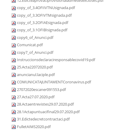
12.Edicteaprovaciprovisionaladmesesexcloses.pdf
copy_of_3.4OFIIVTNUsignada.pdf
copy_of_3.3OFIVTMsignada.pdf
copy_of_3.2OFIAEsignada.pdf
copy_of_3.1OFIBIsignada.pdf
copy6_of_Anunci.pdf
Comunicat.pdf
copy7_of_Anunci.pdf
Instruccionsdeclaraciresponsablecovid19.pdf
25.Acta22072020.pdf
anuncianul.laciple.pdf
COMUNICATAJUNTAMENTCoronavirus.pdf
27072020escaner091553.pdf
27.Acta27.07.2020.pdf
28.Actaentrevistes29.07.2020.pdf
28.1Actapuntuacifinal29.07.2020.pdf
31.Edictedecretcontractaci.pdf
FulletAIMS2020.pdf