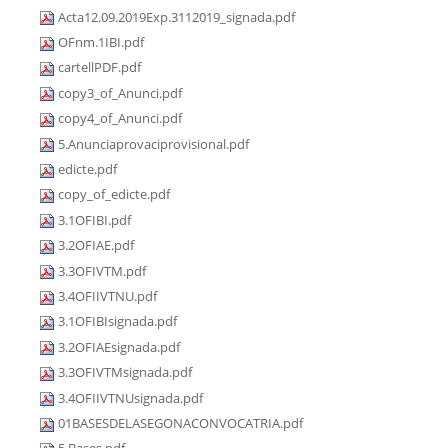
Acta12.09.2019Exp.3112019_signada.pdf
OFnm.1IBI.pdf
cartellPDF.pdf
copy3_of_Anunci.pdf
copy4_of_Anunci.pdf
5.Anunciaprovaciprovisional.pdf
edicte.pdf
copy_of_edicte.pdf
3.1OFIBI.pdf
3.2OFIAE.pdf
3.3OFIVTM.pdf
3.4OFIIVTNU.pdf
3.1OFIBIsignada.pdf
3.2OFIAEsignada.pdf
3.3OFIVTMsignada.pdf
3.4OFIIVTNUsignada.pdf
01BASESDELASEGONACONVOCATRIA.pdf