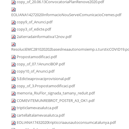
copy_of_20.06.13ConvocatoriaPlanRenove2020.pdf
EOLIANA14272020InformacioNouServeiComunicacioCremes.pdf
copy9_of_Anunci.pdf
copy3_of_edicte.pdf
2aXerradainformativa12nov.pdf
ResoluciEMC281020202baseslneaautonomsiemp.s.tursticCOVID19.p
Propostamodificaci.pdf
copy_of_07.1AnunciBOP.pdf
copy10_of_Anunci.pdf
5.Edicteaprovaciprovisional.pdf
copy_of_3.Propostamodificaci.pdf
memoria_RiuFlor_signada_tamany_reduit.pdf
COMEVITEMUNREBROT_POSTER_A3_OK1.pdf
tripticlamevasalutca.pdf
cartellaltalamevasalutca.pdf
EOLIANA17432020tripticcriaausautoconsumcatalunya.pdf