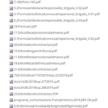
7.1BOPnm.165.pdf
5.2Formularideclaraciresponsable_brigada_V.02.pdf
5.1Formularisollicitudconvocatriapersonal_brigada_V.01.pdf
5.2Formularideclaraciresponsable_brigada_V.03.pdf
18.Puntuaci.pdf
11.Edictallistatprovisionaladmesos.pdf
5.1Formularisollicitudconvocatriapersonal_brigada_V.02.pdf
20.Edictedecretcontractaci.pdf
15.Edictedesigancitribunal.pdf
11.Edictellistatprovisionaladmesos.pdf
18.Edictelilstatdefinitiuadmesos.pdf
21.Edictedecretcontractaci.pdf
72019.Ordinari11072019.Exp.2222019.pdf
Acta14.08.2019Exp.2772019..pdf
Acta29.08.2019Exp.2862019.pdf
23.Edictedecretcontractaci.PDF
programa_comunicacions.Transpirinencs.2019.DEF.OK.pdf
5.Ordenanaaprovadapelplesignadaidiligenciada.pdf