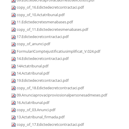
09.Edictedecretaprovaciadmesosexclosos.pdf
copy_of_16.Edictedecretcontractaci.pdf
copy_of_10.Actatribunal.pdf
11.Edictedecretesmenabases.pdf
copy_of_11.Edictedecretesmenabases.pdf
17.Edictedecretcontractaci.pdf
copy_of_anunci.pdf
FormulariComptejustificatiusimplificat_V.024.pdf
14.Edictedecretcontractaci.pdf
14Actatribunal.pdf
14.Actatribunal.pdf
19.Edictedecretcontractaci.pdf
copy_of_18.Edictedecretcontractaci.pdf
09.Anunciaprovaciproviosionalpersonesadmeses.pdf
16.Actatribunal.pdf
copy_of_03.Anunci.pdf
13.Actatribunal_firmada.pdf
copy_of_17.Edictedecretcontractaci.pdf