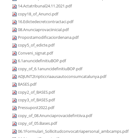
14.Actatribunal24.11.2021.pdf
copy18_of_Anunci.pdf
16.Edictedecretcontractaci.pdf
08.Anunciaprovaciinicial.pdf
Propostamodificaciordenana.pdf
copy5_of_edicte.pdf
Conveni_signat.pdf
6.1anuncidefinitiuBOP.pdf
copy_of_6.1anuncidefinitiuBOP.pdf
ADJUNT2tripticcriaausautoconsumcatalunya.pdf
BASES.pdf
copy2_of_BASES.pdf
copy3_of_BASES.pdf
Pressupost2022.pdf
copy_of_08.Anunciaprovacidefintiiva.pdf
copy_of_05.Bases.pdf
06.1Formulari_Sollicitudconvocatriapersonal_ambcamps.pdf