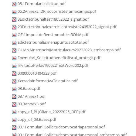
05.1Formularisollicitud.pdf
05.2Annex2_DR_socorristes_ambcamps.pdf
3Edictetribunaltest18052022_signat.pdf
29Edictetribunalexerciciientrevista24052022_signat.pdf
OF.1ImpostdeBensImmoblesBONA.pdf
EdictetribunalEsmenapuntuacitotal.pdf
OLIANAInscripcioiMatriculacurs20222023_ambcamps.pdf
Formulari_Sollicitudbeneficifiscal_protegit.pdf
InvitacioPerlas190622TextWord002.pdf
000000010404323.pdf
XerradaInformativaTelemtica.pdf
03.Bases.pdf
03.1Annex1.pdf
03.3Annex3.pdf
copy_of_PLJOliana_20222025_DEF.pdf
copy_of_03.Bases.pdf
03.1Formulari_Sollicitudconvocatriapersonal.pdf
03.1Formulari_Sollicitudconvocatriapersonal_ambcamps.pdf