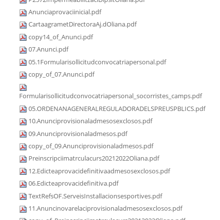
Anunciaprovaciinicial.pdf
CartaagrametDirectoraAj.dOliana.pdf
copy14_of_Anunci.pdf
07.Anunci.pdf
05.1Formularisollicitudconvocatriapersonal.pdf
copy_of_07.Anunci.pdf
Formularisollicitudconvocatriapersonal_socorristes_camps.pdf
05.ORDENANAGENERALREGULADORADELSPREUSPBLICS.pdf
10.Anunciprovisionaladmesosexclosos.pdf
09.Anunciprovisionaladmesos.pdf
copy_of_09.Anunciprovisionaladmesos.pdf
Preinscripciimatrculacurs20212022Oliana.pdf
12.Edicteaprovacidefinitivaadmesosexclosos.pdf
06.Edicteaprovacidefinitiva.pdf
TextRefsOF.ServeisInstallacionsesportives.pdf
11.Anuncinovarelaciprovisionaladmesosexclosos.pdf