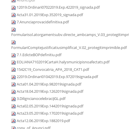
12019.Ordinari07022019.Exp.422019_signada.pdf
Acta31.01.2019Exp.352019_signada.pdf
7.Anunciaprovacidefinitiva.pdf
Formularisol.atorgamentsubv.directe_ambcamps_V.03_protegitimpri
FormulariComptejustificatiusimplificat_V.02_protegitimprimible.pdf
7.1.EdicteBOPdefinitiu.pdf
EOLIANA7102019CartaH.halysmunicipisnoafectats.pdf
1542C19_Convocatria_APA_2018_CAT1.pdf
22019.Ordinari01042019.Exp.972019signada.pdf
Acta01.04.2019Exp.982019signada.pdf
Acta18.04.2019Exp.1262019signada.pdf
3.DiligncianocelebraciJGL.pdf
Acta02.05.2019Exp.1442019signada.pdf
Acta23.05.2019Exp.1702019signada.pdf
Acta12.06.2019Exp.1882019.pdf
copy_of_Anunci.pdf