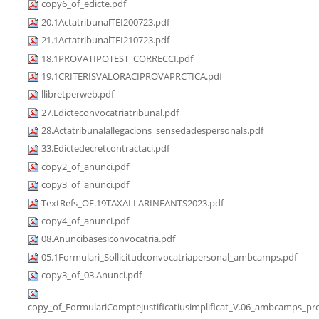
copy6_of_edicte.pdf
20.1ActatribunalTEI200723.pdf
21.1ActatribunalTEI210723.pdf
18.1PROVATIPOTEST_CORRECCI.pdf
19.1CRITERISVALORACIPROVAPRCTICA.pdf
llibretperweb.pdf
27.Edicteconvocatriatribunal.pdf
28.Actatribunalallegacions_sensedadespersonals.pdf
33.Edictedecretcontractaci.pdf
copy2_of_anunci.pdf
copy3_of_anunci.pdf
TextRefs_OF.19TAXALLARINFANTS2023.pdf
copy4_of_anunci.pdf
08.Anuncibasesiconvocatria.pdf
05.1Formulari_Sollicitudconvocatriapersonal_ambcamps.pdf
copy3_of_03.Anunci.pdf
copy_of_FormulariComptejustificatiusimplificat_V.06_ambcamps_pro