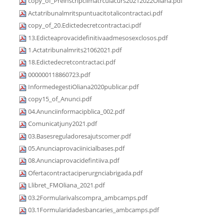
copy_of_Preinscripciimatrculacurs20212022Oliana.pdf
Actatribunalmritspuntuacitotalicontractaci.pdf
copy_of_20.Edictedecretcontractaci.pdf
13.Edicteaprovacidefinitivaadmesosexclosos.pdf
1.Actatribunalmrits21062021.pdf
18.Edictedecretcontractaci.pdf
000000118860723.pdf
InformedegestiOliana2020publicar.pdf
copy15_of_Anunci.pdf
04.Anunciinformacipblica_002.pdf
Comunicatjuny2021.pdf
03.Basesreguladoresajutscomer.pdf
05.Anunciaprovaciinicialbases.pdf
08.Anunciaprovacidefintiiva.pdf
Ofertacontractaciperurgnciabrigada.pdf
Llibret_FMOliana_2021.pdf
03.2Formularivalscompra_ambcamps.pdf
03.1Formularidadesbancaries_ambcamps.pdf