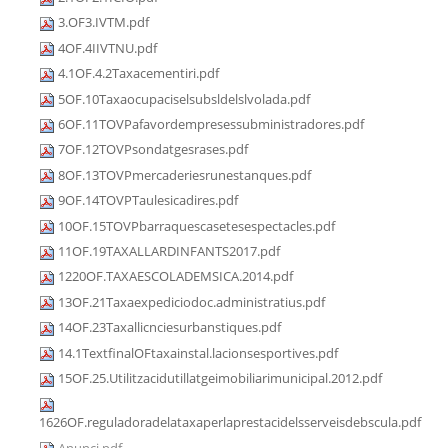
3.OF3.IVTM.pdf
4OF.4IIVTNU.pdf
4.1OF.4.2Taxacementiri.pdf
5OF.10Taxaocupaciselsubsldelslvolada.pdf
6OF.11TOVPafavordempresessubministradores.pdf
7OF.12TOVPsondatgesrases.pdf
8OF.13TOVPmercaderiesrunestanques.pdf
9OF.14TOVPTaulesicadires.pdf
10OF.15TOVPbarraquescasetesespectacles.pdf
11OF.19TAXALLARDINFANTS2017.pdf
1220OF.TAXAESCOLADEMSICA.2014.pdf
13OF.21Taxaexpediciodoc.administratius.pdf
14OF.23Taxallicnciesurbanstiques.pdf
14.1TextfinalOFtaxainstal.lacionsesportives.pdf
15OF.25.Utilitzacidutillatgeimobiliarimunicipal.2012.pdf
1626OF.reguladoradelataxaperlaprestacidelsserveisdebscula.pdf
Anunci.pdf