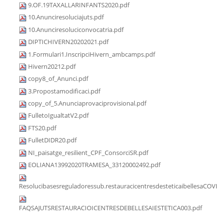
9.OF.19TAXALLARINFANTS2020.pdf
10.Anunciresoluciajuts.pdf
10.Anunciresoluciconvocatria.pdf
DIPTICHIVERN20202021.pdf
1.Formulari1.InscripciHivern_ambcamps.pdf
Hivern20212.pdf
copy8_of_Anunci.pdf
3.Propostamodificaci.pdf
copy_of_5.Anunciaprovaciprovisional.pdf
FulletoIgualtatV2.pdf
FTS20.pdf
FulletDIDR20.pdf
NI_paisatge_resilient_CPF_ConsorciSR.pdf
EOLIANA13992020TRAMESA_33120002492.pdf
Resolucibasesreguladoressub.restauracicentresdesteticaibellesaCOV
FAQSAJUTSRESTAURACIOICENTRESDEBELLESAIESTETICA003.pdf