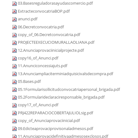
03.Basesreguladorasayudascomercio.pdf
ExtracteconvocatriaBOP.pdf
anunci.pdf
06.Decretconvocatria.pdf
copy_of_06.Decretconvocatria.pdf
PROJECTEEXECUCIOMURALLAOLIANA.pdf
12.Anunciaprovaciinicialprojecte.pdf
copy16_of_Anunci.pdf
11.Anunciconcessiajuts.pdf
13.Anunciampliaciterminiadquisicivalsdecompra.pdf
05.Bases.pdf
05.1Formularisollicitudconvocatriapersonal_brigada.pdf
05.2Formularideclaraciresponsable_brigada.pdf
copy17_of_Anunci.pdf
PRJ422REPARACIOCOBERTAJULIOLsig.pdf
copy_of_Anunciaprovaciinicial.pdf
09.Edicteaprovaciprovisonaladmesos.pdf
11.Anunciaprovacidefinitivaadmesosexclosos.pdf