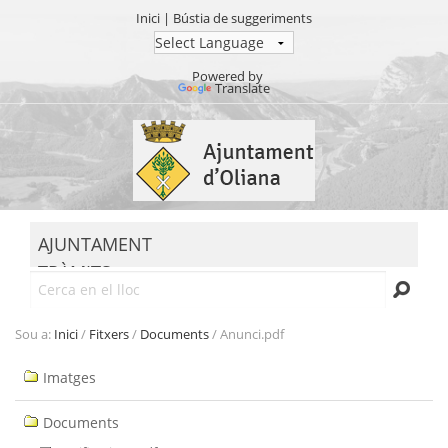
Inici
|
Bústia de suggeriments
Powered by
Translate
Ves
al
contingut.
|
Salta
MENU
a
AJUNTAMENT
la
TRÀMITS
navegació
Cerca
SEU ELECTRÒNICA
TRANSPARÈNCIA
Sou a:
Inici
/
Fitxers
/
Documents
/
Anunci.pdf
Navegació
Imatges
Documents