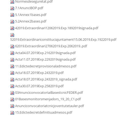
Normesdeseguretat.pdf
7.1AnunciBOP.pdf
5.1Annex1bases.pdf
5.2Annex2bases.pdf
42019.Extraordinari12062019.Exp.1892019signada.pdf
52019.Extraordinariconstituciajuntament15.06.2019.Exp.1922019.pdf
62019.Extraordinari27062019.Exp.2062019..pdf
Acta04.07.2019Exp.2162019signada.pdf
Acta11.07.2019Exp.2292019signada.pdf
11.Edictedecretprovisionaladmesos.pdf
Acta18.07.2019Exp.2432019.pdf
Acta18.07.2019Exp.2432019_signada.pdf
Acta30.07.2019Exp.2582019.pdf
03AnunciconvocatoriaiBasestcnicFEDER.pdf
01Basesmonitorsmenjadors_19_20_C1.pdf
Anunciconvocatoriatcnicjoventutetauler.pdf
15.Edictedecretdefinitiuadmesos.pdf