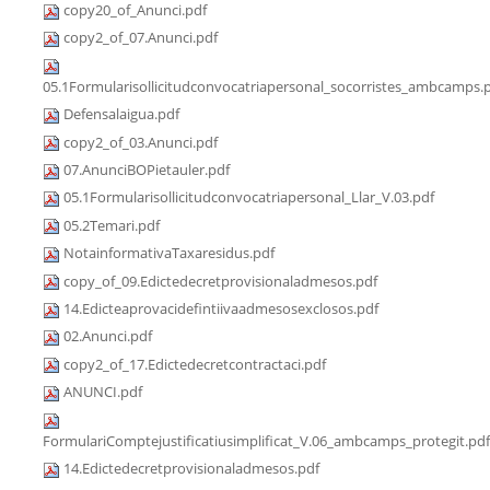
copy20_of_Anunci.pdf
copy2_of_07.Anunci.pdf
05.1Formularisollicitudconvocatriapersonal_socorristes_ambcamps.
Defensalaigua.pdf
copy2_of_03.Anunci.pdf
07.AnunciBOPietauler.pdf
05.1Formularisollicitudconvocatriapersonal_Llar_V.03.pdf
05.2Temari.pdf
NotainformativaTaxaresidus.pdf
copy_of_09.Edictedecretprovisionaladmesos.pdf
14.Edicteaprovacidefintiivaadmesosexclosos.pdf
02.Anunci.pdf
copy2_of_17.Edictedecretcontractaci.pdf
ANUNCI.pdf
FormulariComptejustificatiusimplificat_V.06_ambcamps_protegit.pdf
14.Edictedecretprovisionaladmesos.pdf