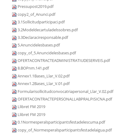
Pressupost2019.pdf
copy2_of_Anunci.pdf
3.1Sollicitudparticipaci.pdf
3.2Modeldecartuladelssobres.pdf
3.3Declaraciresponsable.pdf
5.Anuncidelesbases.pdf
copy_of_5.Anuncidelesbases.pdf
OFERTACONTRACTEADMINISTRATIUDESERVEIS.pdf
8.BOPnm.141.pdf
Annex1.1Bases_Llar_V.02.pdf
Annex1.2Bases_Llar_V.01.pdf
Formularisollicitudconvocatriapersonal_Llar_V.02.pdf
OFERTACONTRACTEPERSONALLABPRALPISICNA.pdf
Llibret FM 2019
Llibret FM 2019
0.1Normesperalsparticipantsfestadelescuma.pdf
copy_of_Normesperalsparticipantsfestadelaigua.pdf