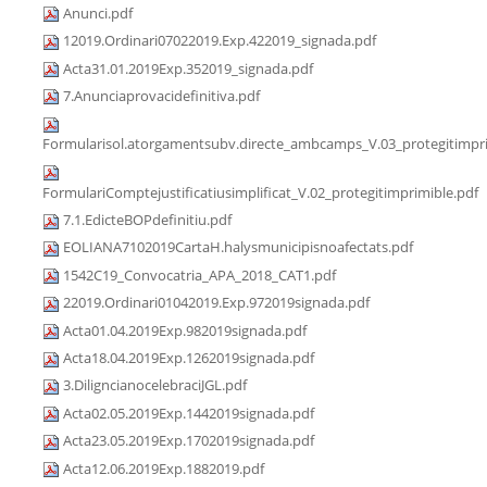
Anunci.pdf
12019.Ordinari07022019.Exp.422019_signada.pdf
Acta31.01.2019Exp.352019_signada.pdf
7.Anunciaprovacidefinitiva.pdf
Formularisol.atorgamentsubv.directe_ambcamps_V.03_protegitimpri
FormulariComptejustificatiusimplificat_V.02_protegitimprimible.pdf
7.1.EdicteBOPdefinitiu.pdf
EOLIANA7102019CartaH.halysmunicipisnoafectats.pdf
1542C19_Convocatria_APA_2018_CAT1.pdf
22019.Ordinari01042019.Exp.972019signada.pdf
Acta01.04.2019Exp.982019signada.pdf
Acta18.04.2019Exp.1262019signada.pdf
3.DiligncianocelebraciJGL.pdf
Acta02.05.2019Exp.1442019signada.pdf
Acta23.05.2019Exp.1702019signada.pdf
Acta12.06.2019Exp.1882019.pdf