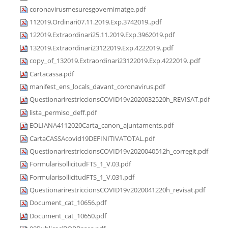
coronavirusmesuresgovernimatge.pdf
112019.Ordinari07.11.2019.Exp.3742019..pdf
122019.Extraordinari25.11.2019.Exp.3962019.pdf
132019.Extraordinari23122019.Exp.4222019..pdf
copy_of_132019.Extraordinari23122019.Exp.4222019..pdf
Cartacassa.pdf
manifest_ens_locals_davant_coronavirus.pdf
QuestionarirestriccionsCOVID19v2020032520h_REVISAT.pdf
lista_permiso_deff.pdf
EOLIANA4112020Carta_canon_ajuntaments.pdf
CartaCASSAcovid19DEFINITIVATOTAL.pdf
QuestionarirestriccionsCOVID19v2020040512h_corregit.pdf
FormularisollicitudFTS_1_V.03.pdf
FormularisollicitudFTS_1_V.031.pdf
QuestionarirestriccionsCOVID19v2020041220h_revisat.pdf
Document_cat_10656.pdf
Document_cat_10650.pdf