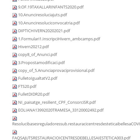
9.OF.19TAXALLARINFANTS2020.pdf
10.Anunciresoluciajuts.pdf
10.Anunciresoluciconvocatria.pdf
DIPTICHIVERN20202021.pdf
1.Formulari1.InscripciHivern_ambcamps.pdf
Hivern20212.pdf
copy8_of_Anunci.pdf
3.Propostamodificaci.pdf
copy_of_5.Anunciaprovaciprovisional.pdf
FulletoIgualtatV2.pdf
FTS20.pdf
FulletDIDR20.pdf
NI_paisatge_resilient_CPF_ConsorciSR.pdf
EOLIANA13992020TRAMESA_33120002492.pdf
Resolucibasesreguladoressub.restauracicentresdesteticaibellesaCOV
FAQSAJUTSRESTAURACIOICENTRESDEBELLESAIESTETICA003.pdf