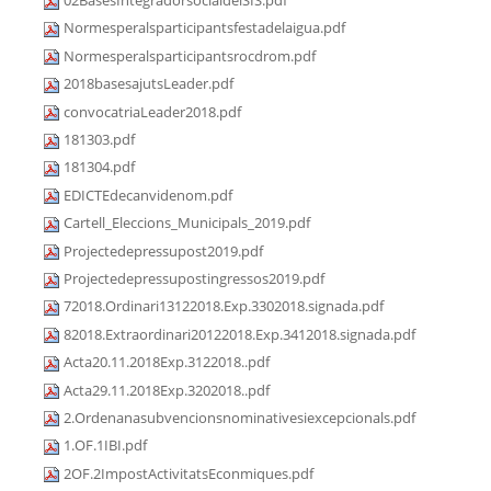
02BasesIntegradorsocialdelSIS.pdf
Normesperalsparticipantsfestadelaigua.pdf
Normesperalsparticipantsrocdrom.pdf
2018basesajutsLeader.pdf
convocatriaLeader2018.pdf
181303.pdf
181304.pdf
EDICTEdecanvidenom.pdf
Cartell_Eleccions_Municipals_2019.pdf
Projectedepressupost2019.pdf
Projectedepressupostingressos2019.pdf
72018.Ordinari13122018.Exp.3302018.signada.pdf
82018.Extraordinari20122018.Exp.3412018.signada.pdf
Acta20.11.2018Exp.3122018..pdf
Acta29.11.2018Exp.3202018..pdf
2.Ordenanasubvencionsnominativesiexcepcionals.pdf
1.OF.1IBI.pdf
2OF.2ImpostActivitatsEconmiques.pdf