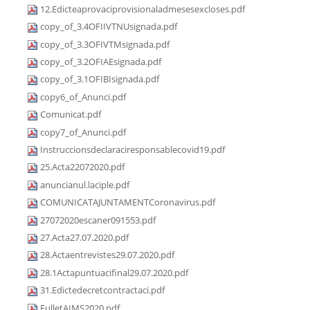
12.Edicteaprovaciprovisionaladmesesexcloses.pdf
copy_of_3.4OFIIVTNUsignada.pdf
copy_of_3.3OFIVTMsignada.pdf
copy_of_3.2OFIAEsignada.pdf
copy_of_3.1OFIBIsignada.pdf
copy6_of_Anunci.pdf
Comunicat.pdf
copy7_of_Anunci.pdf
Instruccionsdeclaraciresponsablecovid19.pdf
25.Acta22072020.pdf
anuncianul.laciple.pdf
COMUNICATAJUNTAMENTCoronavirus.pdf
27072020escaner091553.pdf
27.Acta27.07.2020.pdf
28.Actaentrevistes29.07.2020.pdf
28.1Actapuntuacifinal29.07.2020.pdf
31.Edictedecretcontractaci.pdf
FulletAIMS2020.pdf