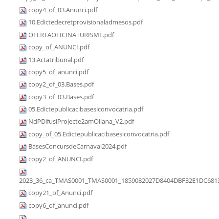
copy4_of_03.Anunci.pdf
10.Edictedecretprovisionaladmesos.pdf
OFERTAOFICINATURISME.pdf
copy_of_ANUNCI.pdf
13.Actatribunal.pdf
copy5_of_anunci.pdf
copy2_of_03.Bases.pdf
copy3_of_03.Bases.pdf
05.Edictepublicacibasesiconvocatria.pdf
NdPDifusiProjecte2amOliana_V2.pdf
copy_of_05.Edictepublicacibasesiconvocatria.pdf
BasesConcursdeCarnaval2024.pdf
copy2_of_ANUNCI.pdf
2023_36_ca_TMAS0001_TMAS0001_1859082027D8404DBF32E1DC6813
copy21_of_Anunci.pdf
copy6_of_anunci.pdf