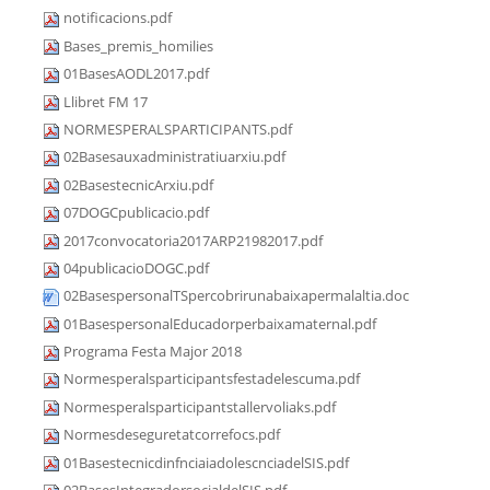
notificacions.pdf
Bases_premis_homilies
01BasesAODL2017.pdf
Llibret FM 17
NORMESPERALSPARTICIPANTS.pdf
02Basesauxadministratiuarxiu.pdf
02BasestecnicArxiu.pdf
07DOGCpublicacio.pdf
2017convocatoria2017ARP21982017.pdf
04publicacioDOGC.pdf
02BasespersonalTSpercobrirunabaixapermalaltia.doc
01BasespersonalEducadorperbaixamaternal.pdf
Programa Festa Major 2018
Normesperalsparticipantsfestadelescuma.pdf
Normesperalsparticipantstallervoliaks.pdf
Normesdeseguretatcorrefocs.pdf
01BasestecnicdinfnciaiadolescnciadelSIS.pdf