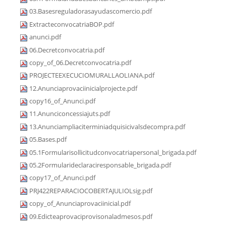
03.Basesreguladorasayudascomercio.pdf
ExtracteconvocatriaBOP.pdf
anunci.pdf
06.Decretconvocatria.pdf
copy_of_06.Decretconvocatria.pdf
PROJECTEEXECUCIOMURALLAOLIANA.pdf
12.Anunciaprovaciinicialprojecte.pdf
copy16_of_Anunci.pdf
11.Anunciconcessiajuts.pdf
13.Anunciampliaciterminiadquisicivalsdecompra.pdf
05.Bases.pdf
05.1Formularisollicitudconvocatriapersonal_brigada.pdf
05.2Formularideclaraciresponsable_brigada.pdf
copy17_of_Anunci.pdf
PRJ422REPARACIOCOBERTAJULIOLsig.pdf
copy_of_Anunciaprovaciinicial.pdf
09.Edicteaprovaciprovisonaladmesos.pdf