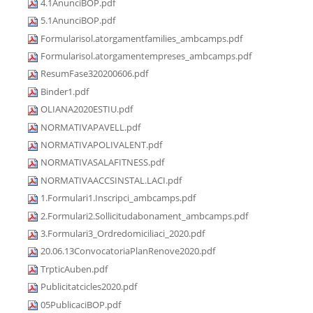
4.1AnunciBOP.pdf
5.1AnunciBOP.pdf
Formularisol.atorgamentfamilies_ambcamps.pdf
Formularisol.atorgamentempreses_ambcamps.pdf
ResumFase320200606.pdf
Binder1.pdf
OLIANA2020ESTIU.pdf
NORMATIVAPAVELL.pdf
NORMATIVAPOLIVALENT.pdf
NORMATIVASALAFITNESS.pdf
NORMATIVAACCSINSTAL.LACI.pdf
1.Formulari1.Inscripci_ambcamps.pdf
2.Formulari2.Sollicitudabonament_ambcamps.pdf
3.Formulari3_Ordredomiciliaci_2020.pdf
20.06.13ConvocatoriaPlanRenove2020.pdf
TrpticAuben.pdf
Publicitatcicles2020.pdf
05PublicaciBOP.pdf