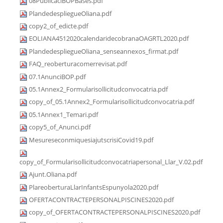
08PublicaciBOPBases.pdf
PlandedespliegueOliana.pdf
copy2_of_edicte.pdf
EOLIANA4512020calendaridecobranaOAGRTL2020.pdf
PlandedespliegueOliana_senseannexos_firmat.pdf
FAQ_reoberturacomerrevisat.pdf
07.1AnunciBOP.pdf
05.1Annex2_Formularisollicitudconvocatria.pdf
copy_of_05.1Annex2_Formularisollicitudconvocatria.pdf
05.1Annex1_Temari.pdf
copy5_of_Anunci.pdf
MesureseconmiquesiajutscrisiCovid19.pdf
copy_of_Formularisollicitudconvocatriapersonal_Llar_V.02.pdf
Ajunt.Oliana.pdf
PlareoberturaLlarInfantsEspunyola2020.pdf
OFERTACONTRACTEPERSONALPISCINES2020.pdf
copy_of_OFERTACONTRACTEPERSONALPISCINES2020.pdf