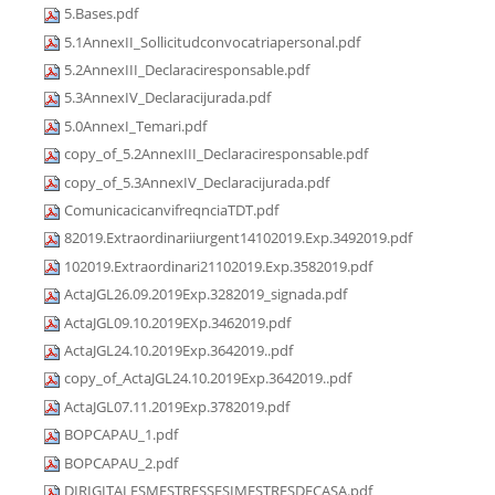
5.Bases.pdf
5.1AnnexII_Sollicitudconvocatriapersonal.pdf
5.2AnnexIII_Declaraciresponsable.pdf
5.3AnnexIV_Declaracijurada.pdf
5.0AnnexI_Temari.pdf
copy_of_5.2AnnexIII_Declaraciresponsable.pdf
copy_of_5.3AnnexIV_Declaracijurada.pdf
ComunicacicanvifreqnciaTDT.pdf
82019.Extraordinariiurgent14102019.Exp.3492019.pdf
102019.Extraordinari21102019.Exp.3582019.pdf
ActaJGL26.09.2019Exp.3282019_signada.pdf
ActaJGL09.10.2019EXp.3462019.pdf
ActaJGL24.10.2019Exp.3642019..pdf
copy_of_ActaJGL24.10.2019Exp.3642019..pdf
ActaJGL07.11.2019Exp.3782019.pdf
BOPCAPAU_1.pdf
BOPCAPAU_2.pdf
DIRIGITALESMESTRESSESIMESTRESDECASA.pdf