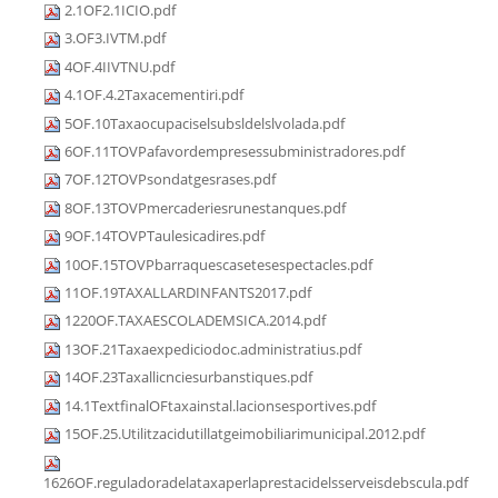
2.1OF2.1ICIO.pdf
3.OF3.IVTM.pdf
4OF.4IIVTNU.pdf
4.1OF.4.2Taxacementiri.pdf
5OF.10Taxaocupaciselsubsldelslvolada.pdf
6OF.11TOVPafavordempresessubministradores.pdf
7OF.12TOVPsondatgesrases.pdf
8OF.13TOVPmercaderiesrunestanques.pdf
9OF.14TOVPTaulesicadires.pdf
10OF.15TOVPbarraquescasetesespectacles.pdf
11OF.19TAXALLARDINFANTS2017.pdf
1220OF.TAXAESCOLADEMSICA.2014.pdf
13OF.21Taxaexpediciodoc.administratius.pdf
14OF.23Taxallicnciesurbanstiques.pdf
14.1TextfinalOFtaxainstal.lacionsesportives.pdf
15OF.25.Utilitzacidutillatgeimobiliarimunicipal.2012.pdf
1626OF.reguladoradelataxaperlaprestacidelsserveisdebscula.pdf