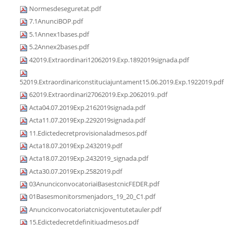
Normesdeseguretat.pdf
7.1AnunciBOP.pdf
5.1Annex1bases.pdf
5.2Annex2bases.pdf
42019.Extraordinari12062019.Exp.1892019signada.pdf
52019.Extraordinariconstituciajuntament15.06.2019.Exp.1922019.pdf
62019.Extraordinari27062019.Exp.2062019..pdf
Acta04.07.2019Exp.2162019signada.pdf
Acta11.07.2019Exp.2292019signada.pdf
11.Edictedecretprovisionaladmesos.pdf
Acta18.07.2019Exp.2432019.pdf
Acta18.07.2019Exp.2432019_signada.pdf
Acta30.07.2019Exp.2582019.pdf
03AnunciconvocatoriaiBasestcnicFEDER.pdf
01Basesmonitorsmenjadors_19_20_C1.pdf
Anunciconvocatoriatcnicjoventutetauler.pdf
15.Edictedecretdefinitiuadmesos.pdf