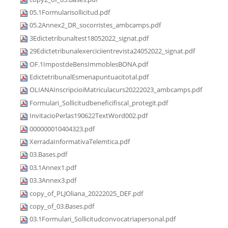
05.1Formularisollicitud.pdf
05.2Annex2_DR_socorristes_ambcamps.pdf
3Edictetribunaltest18052022_signat.pdf
29Edictetribunalexerciciientrevista24052022_signat.pdf
OF.1ImpostdeBensImmoblesBONA.pdf
EdictetribunalEsmenapuntuacitotal.pdf
OLIANAInscripcioiMatriculacurs20222023_ambcamps.pdf
Formulari_Sollicitudbeneficifiscal_protegit.pdf
InvitacioPerlas190622TextWord002.pdf
000000010404323.pdf
XerradaInformativaTelemtica.pdf
03.Bases.pdf
03.1Annex1.pdf
03.3Annex3.pdf
copy_of_PLJOliana_20222025_DEF.pdf
copy_of_03.Bases.pdf
03.1Formulari_Sollicitudconvocatriapersonal.pdf