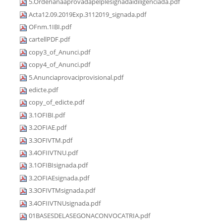
5.Ordenanaaprovadapelplesignadaidiligenciada.pdf
Acta12.09.2019Exp.3112019_signada.pdf
OFnm.1IBI.pdf
cartellPDF.pdf
copy3_of_Anunci.pdf
copy4_of_Anunci.pdf
5.Anunciaprovaciprovisional.pdf
edicte.pdf
copy_of_edicte.pdf
3.1OFIBI.pdf
3.2OFIAE.pdf
3.3OFIVTM.pdf
3.4OFIIVTNU.pdf
3.1OFIBIsignada.pdf
3.2OFIAEsignada.pdf
3.3OFIVTMsignada.pdf
3.4OFIIVTNUsignada.pdf
01BASESDELASEGONACONVOCATRIA.pdf