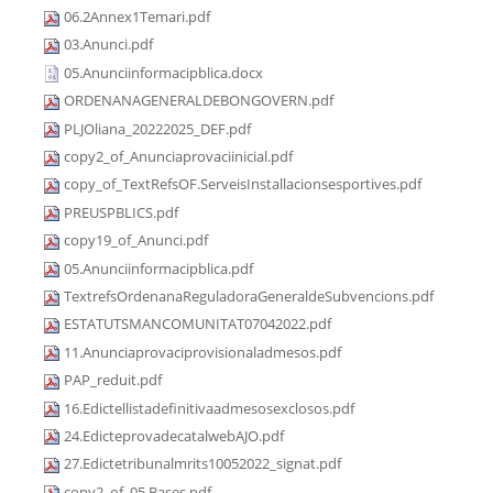
06.2Annex1Temari.pdf
03.Anunci.pdf
05.Anunciinformacipblica.docx
ORDENANAGENERALDEBONGOVERN.pdf
PLJOliana_20222025_DEF.pdf
copy2_of_Anunciaprovaciinicial.pdf
copy_of_TextRefsOF.ServeisInstallacionsesportives.pdf
PREUSPBLICS.pdf
copy19_of_Anunci.pdf
05.Anunciinformacipblica.pdf
TextrefsOrdenanaReguladoraGeneraldeSubvencions.pdf
ESTATUTSMANCOMUNITAT07042022.pdf
11.Anunciaprovaciprovisionaladmesos.pdf
PAP_reduit.pdf
16.Edictellistadefinitivaadmesosexclosos.pdf
24.EdicteprovadecatalwebAJO.pdf
27.Edictetribunalmrits10052022_signat.pdf
copy2_of_05.Bases.pdf