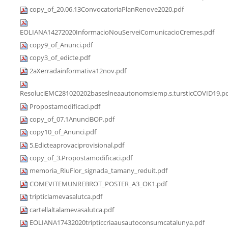
copy_of_20.06.13ConvocatoriaPlanRenove2020.pdf
EOLIANA14272020InformacioNouServeiComunicacioCremes.pdf
copy9_of_Anunci.pdf
copy3_of_edicte.pdf
2aXerradainformativa12nov.pdf
ResoluciEMC281020202baseslneaautonomsiemp.s.tursticCOVID19.p
Propostamodificaci.pdf
copy_of_07.1AnunciBOP.pdf
copy10_of_Anunci.pdf
5.Edicteaprovaciprovisional.pdf
copy_of_3.Propostamodificaci.pdf
memoria_RiuFlor_signada_tamany_reduit.pdf
COMEVITEMUNREBROT_POSTER_A3_OK1.pdf
tripticlamevasalutca.pdf
cartellaltalamevasalutca.pdf
EOLIANA17432020tripticcriaausautoconsumcatalunya.pdf