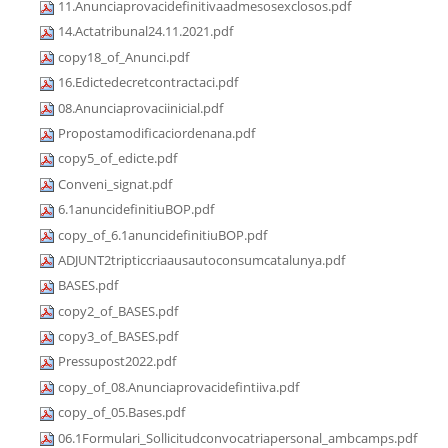
11.Anunciaprovacidefinitivaadmesosexclosos.pdf
14.Actatribunal24.11.2021.pdf
copy18_of_Anunci.pdf
16.Edictedecretcontractaci.pdf
08.Anunciaprovaciinicial.pdf
Propostamodificaciordenana.pdf
copy5_of_edicte.pdf
Conveni_signat.pdf
6.1anuncidefinitiuBOP.pdf
copy_of_6.1anuncidefinitiuBOP.pdf
ADJUNT2tripticcriaausautoconsumcatalunya.pdf
BASES.pdf
copy2_of_BASES.pdf
copy3_of_BASES.pdf
Pressupost2022.pdf
copy_of_08.Anunciaprovacidefintiiva.pdf
copy_of_05.Bases.pdf
06.1Formulari_Sollicitudconvocatriapersonal_ambcamps.pdf