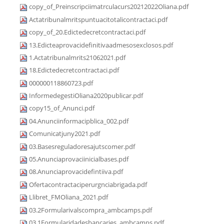
copy_of_Preinscripciimatrculacurs20212022Oliana.pdf
Actatribunalmritspuntuacitotalicontractaci.pdf
copy_of_20.Edictedecretcontractaci.pdf
13.Edicteaprovacidefinitivaadmesosexclosos.pdf
1.Actatribunalmrits21062021.pdf
18.Edictedecretcontractaci.pdf
000000118860723.pdf
InformedegestiOliana2020publicar.pdf
copy15_of_Anunci.pdf
04.Anunciinformacipblica_002.pdf
Comunicatjuny2021.pdf
03.Basesreguladoresajutscomer.pdf
05.Anunciaprovaciinicialbases.pdf
08.Anunciaprovacidefintiiva.pdf
Ofertacontractaciperurgnciabrigada.pdf
Llibret_FMOliana_2021.pdf
03.2Formularivalscompra_ambcamps.pdf
03.1Formularidadesbancaries_ambcamps.pdf