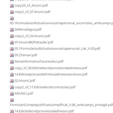
copy20_of_Anunci.pdf
copy2_of_07.Anunci.pdf
05.1Formularisollicitudconvocatriapersonal_socorristes_ambcamps.
Defensalaigua.pdf
copy2_of_03.Anunci.pdf
07.AnunciBOPietauler.pdf
05.1Formularisollicitudconvocatriapersonal_Llar_V.03.pdf
05.2Temari.pdf
NotainformativaTaxaresidus.pdf
copy_of_09.Edictedecretprovisionaladmesos.pdf
14.Edicteaprovacidefintiivaadmesosexclosos.pdf
02.Anunci.pdf
copy2_of_17.Edictedecretcontractaci.pdf
ANUNCI.pdf
FormulariComptejustificatiusimplificat_V.06_ambcamps_protegit.pdf
14.Edictedecretprovisionaladmesos.pdf