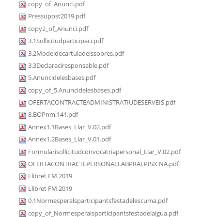
copy_of_Anunci.pdf
Pressupost2019.pdf
copy2_of_Anunci.pdf
3.1Sollicitudparticipaci.pdf
3.2Modeldecartuladelssobres.pdf
3.3Declaraciresponsable.pdf
5.Anuncidelesbases.pdf
copy_of_5.Anuncidelesbases.pdf
OFERTACONTRACTEADMINISTRATIUDESERVEIS.pdf
8.BOPnm.141.pdf
Annex1.1Bases_Llar_V.02.pdf
Annex1.2Bases_Llar_V.01.pdf
Formularisollicitudconvocatriapersonal_Llar_V.02.pdf
OFERTACONTRACTEPERSONALLABPRALPISICNA.pdf
Llibret FM 2019
Llibret FM 2019
0.1Normesperalsparticipantsfestadelescuma.pdf
copy_of_Normesperalsparticipantsfestadelaigua.pdf