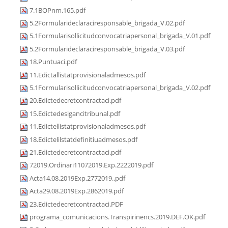
7.1BOPnm.165.pdf
5.2Formularideclaraciresponsable_brigada_V.02.pdf
5.1Formularisollicitudconvocatriapersonal_brigada_V.01.pdf
5.2Formularideclaraciresponsable_brigada_V.03.pdf
18.Puntuaci.pdf
11.Edictallistatprovisionaladmesos.pdf
5.1Formularisollicitudconvocatriapersonal_brigada_V.02.pdf
20.Edictedecretcontractaci.pdf
15.Edictedesigancitribunal.pdf
11.Edictellistatprovisionaladmesos.pdf
18.Edictelilstatdefinitiuadmesos.pdf
21.Edictedecretcontractaci.pdf
72019.Ordinari11072019.Exp.2222019.pdf
Acta14.08.2019Exp.2772019..pdf
Acta29.08.2019Exp.2862019.pdf
23.Edictedecretcontractaci.PDF
programa_comunicacions.Transpirinencs.2019.DEF.OK.pdf