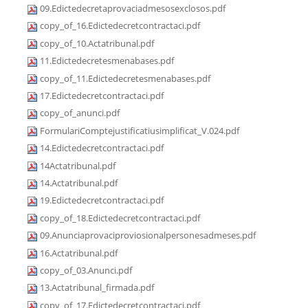
09.Edictedecretaprovaciadmesosexclosos.pdf
copy_of_16.Edictedecretcontractaci.pdf
copy_of_10.Actatribunal.pdf
11.Edictedecretesmenabases.pdf
copy_of_11.Edictedecretesmenabases.pdf
17.Edictedecretcontractaci.pdf
copy_of_anunci.pdf
FormulariComptejustificatiusimplificat_V.024.pdf
14.Edictedecretcontractaci.pdf
14Actatribunal.pdf
14.Actatribunal.pdf
19.Edictedecretcontractaci.pdf
copy_of_18.Edictedecretcontractaci.pdf
09.Anunciaprovaciproviosionalpersonesadmeses.pdf
16.Actatribunal.pdf
copy_of_03.Anunci.pdf
13.Actatribunal_firmada.pdf
copy_of_17.Edictedecretcontractaci.pdf