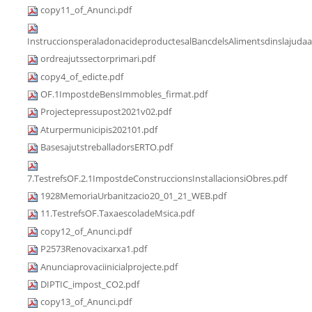
copy11_of_Anunci.pdf
InstruccionsperaladonacideproductesalBancdelsAlimentsdinslajudaa
ordreajutssectorprimari.pdf
copy4_of_edicte.pdf
OF.1ImpostdeBensImmobles_firmat.pdf
Projectepressupost2021v02.pdf
Aturpermunicipis202101.pdf
BasesajutstreballadorsERTO.pdf
7.TestrefsOF.2.1ImpostdeConstruccionsInstallacionsiObres.pdf
1928MemoriaUrbanitzacio20_01_21_WEB.pdf
11.TestrefsOF.TaxaescoladeMsica.pdf
copy12_of_Anunci.pdf
P2573Renovacixarxa1.pdf
Anunciaprovaciinicialprojecte.pdf
DIPTIC_impost_CO2.pdf
copy13_of_Anunci.pdf