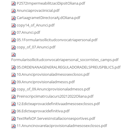
P2572ImpermeabilitzaciDipsitOliana.pdf
Anunciaprovaciinicial.pdf
CartaagrametDirectoraAj.dOliana.pdf
copy14_of_Anunci.pdf
07.Anunci.pdf
05.1Formularisollicitudconvocatriapersonal.pdf
copy_of_07.Anunci.pdf
Formularisollicitudconvocatriapersonal_socorristes_camps.pdf
05.ORDENANAGENERALREGULADORADELSPREUSPBLICS.pdf
10.Anunciprovisionaladmesosexclosos.pdf
09.Anunciprovisionaladmesos.pdf
copy_of_09.Anunciprovisionaladmesos.pdf
Preinscripciimatrculacurs20212022Oliana.pdf
12.Edicteaprovacidefinitivaadmesosexclosos.pdf
06.Edicteaprovacidefinitiva.pdf
TextRefsOF.ServeisInstallacionsesportives.pdf
11.Anuncinovarelaciprovisionaladmesosexclosos.pdf