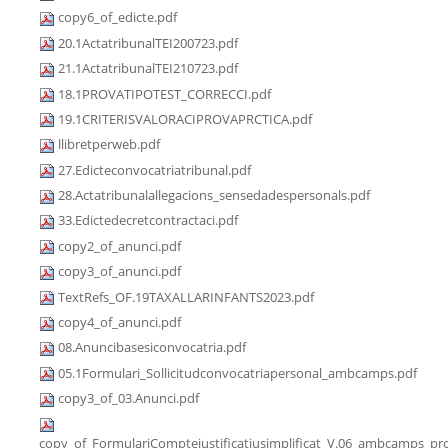
copy6_of_edicte.pdf
20.1ActatribunalTEI200723.pdf
21.1ActatribunalTEI210723.pdf
18.1PROVATIPOTEST_CORRECCI.pdf
19.1CRITERISVALORACIPROVAPRCTICA.pdf
llibretperweb.pdf
27.Edicteconvocatriatribunal.pdf
28.Actatribunalallegacions_sensedadespersonals.pdf
33.Edictedecretcontractaci.pdf
copy2_of_anunci.pdf
copy3_of_anunci.pdf
TextRefs_OF.19TAXALLARINFANTS2023.pdf
copy4_of_anunci.pdf
08.Anuncibasesiconvocatria.pdf
05.1Formulari_Sollicitudconvocatriapersonal_ambcamps.pdf
copy3_of_03.Anunci.pdf
copy_of_FormulariComptejustificatiusimplificat_V.06_ambcamps_pro