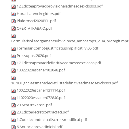
12.Edicteaprovaciprovisionaladmesosexclosos.pdf
Horarisatenciregidors.pdf
Plaformaci2020BEL.pdf
OFERTATRABAJO.pdf
Formularisol.atorgamentsubv.directe_ambcamps_V.04_protegitimpri
FormulariComptejustificatiusimplificat_V.05.pdf
Pressupost2020.pdf
17.Edicteaprovacidefintitivaadmesosexclosos.pdf
10022020escaner103048.pdf
16.1Dilignciaesmenadecretllistadefinitivaadmesosexclosos.pdf
10022020escaner131114.pdf
11022020escaner072840.pdf
20.Acta3rexercici.pdf
23.Edictedecretcontractaci.pdf
1.Codideconductaaltscrrecsmodificat.pdf
6.Anunciaprovaciinicial.pdf