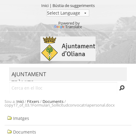
Inici
|
Bústia de suggeriments
Powered by
Translate
Ves
al
contingut.
|
Salta
MENU
a
AJUNTAMENT
la
TRÀMITS
navegació
Cerca
SEU ELECTRÒNICA
TRANSPARÈNCIA
Sou a:
Inici
/
Fitxers
/
Documents
/
copy17_of_03.1Formulari_Sollicitudconvocatriapersonal.docx
Navegació
Imatges
Documents