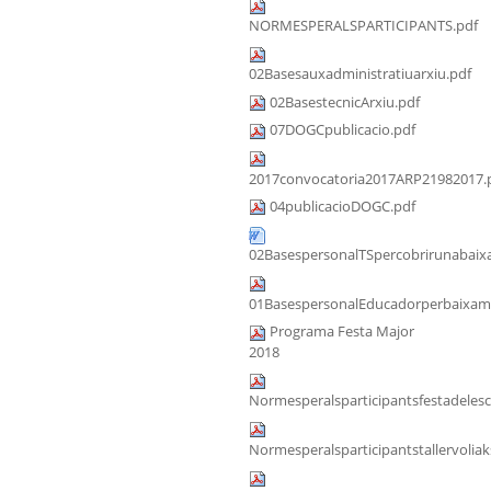
NORMESPERALSPARTICIPANTS.pdf
02Basesauxadministratiuarxiu.pdf
02BasestecnicArxiu.pdf
07DOGCpublicacio.pdf
2017convocatoria2017ARP21982017.
04publicacioDOGC.pdf
02BasespersonalTSpercobrirunabaixa
01BasespersonalEducadorperbaixama
Programa Festa Major
2018
Normesperalsparticipantsfestadeles
Normesperalsparticipantstallervoliak