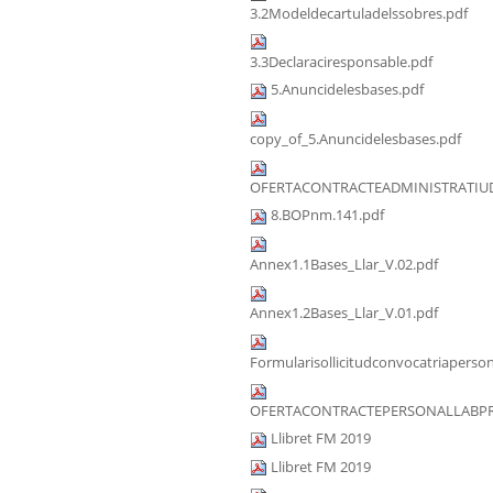
3.2Modeldecartuladelssobres.pdf
3.3Declaraciresponsable.pdf
5.Anuncidelesbases.pdf
copy_of_5.Anuncidelesbases.pdf
OFERTACONTRACTEADMINISTRATIUD
8.BOPnm.141.pdf
Annex1.1Bases_Llar_V.02.pdf
Annex1.2Bases_Llar_V.01.pdf
Formularisollicitudconvocatriaperson
OFERTACONTRACTEPERSONALLABPRA
Llibret FM 2019
Llibret FM 2019