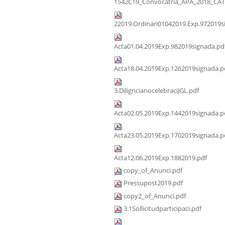
1542C19_Convocatria_APA_2018_CAT
22019.Ordinari01042019.Exp.972019s
Acta01.04.2019Exp.982019signada.pd
Acta18.04.2019Exp.1262019signada.p
3.DiligncianocelebraciJGL.pdf
Acta02.05.2019Exp.1442019signada.p
Acta23.05.2019Exp.1702019signada.p
Acta12.06.2019Exp.1882019.pdf
copy_of_Anunci.pdf
Pressupost2019.pdf
copy2_of_Anunci.pdf
3.1Sollicitudparticipaci.pdf