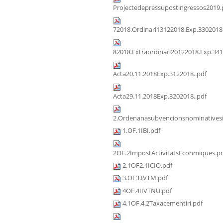
Projectedepressupostingressos2019.
72018.Ordinari13122018.Exp.3302018
82018.Extraordinari20122018.Exp.341
Acta20.11.2018Exp.3122018..pdf
Acta29.11.2018Exp.3202018..pdf
2.Ordenanasubvencionsnominativesi
1.OF.1IBI.pdf
2OF.2ImpostActivitatsEconmiques.p
2.1OF2.1ICIO.pdf
3.OF3.IVTM.pdf
4OF.4IIVTNU.pdf
4.1OF.4.2Taxacementiri.pdf