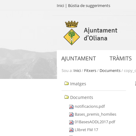
Inici
|
Bústia de suggeriments
Ves
al
contingut.
|
Salta
a
AJUNTAMENT
TRÀMITS
la
navegació
Sou a:
Inici
/
Fitxers
/
Documents
/
copy_o
Navegació
Imatges
Documents
notificacions.pdf
Bases_premis_homilies
01BasesAODL2017.pdf
Llibret FM 17