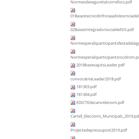
Normesdeseguretatcorrefocs.pdf
01Basestecnicdinfnciaiadolescnciadel
02BasesIntegradorsocialdelSIS.pdf
Normesperalsparticipantsfestadelaig
Normesperalsparticipantsrocdrom.p
2018basesajutsLeader.pdf
convocatriaLeader2018.pdf
181303.pdf
181304.pdf
EDICTEdecanvidenom.pdf
Cartell_Eleccions_Municipals_2019.pd
Projectedepressupost2019.pdf