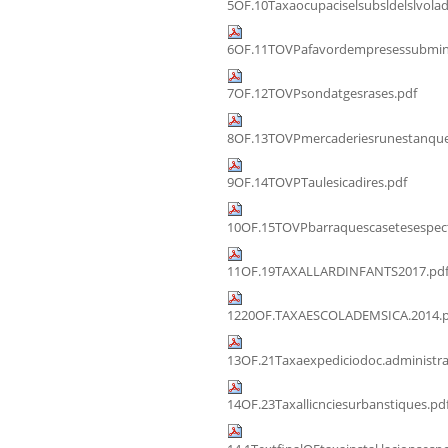
5OF.10Taxaocupaciselsubsldelslvolad
6OF.11TOVPafavordempresessubmini
7OF.12TOVPsondatgesrases.pdf
8OF.13TOVPmercaderiesrunestanque
9OF.14TOVPTaulesicadires.pdf
10OF.15TOVPbarraquescasetesespect
11OF.19TAXALLARDINFANTS2017.pd
1220OF.TAXAESCOLADEMSICA.2014.p
13OF.21Taxaexpediciodoc.administra
14OF.23Taxallicnciesurbanstiques.pd