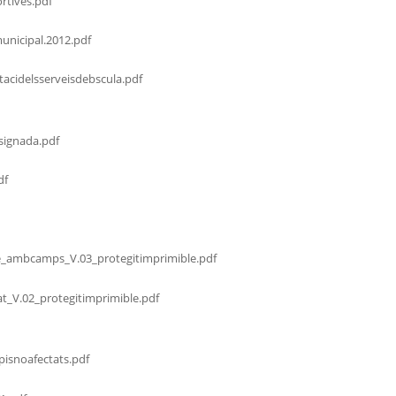
rtives.pdf
municipal.2012.pdf
acidelsserveisdebscula.pdf
signada.pdf
df
e_ambcamps_V.03_protegitimprimible.pdf
at_V.02_protegitimprimible.pdf
isnoafectats.pdf