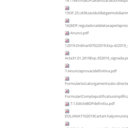
14.1TextfinalOFtaxainstal.lacionsespo
15OF.25.Utilitzacidutillatgeimobiliari
1626OF.reguladoradelataxaperlaprest
Anunci.pdf
12019.Ordinari07022019.Exp.422019_
Acta31.01.2019Exp.352019_signada.p
7.Anunciaprovacidefinitiva.pdf
Formularisol.atorgamentsubv.direct
FormulariComptejustificatiusimplific
7.1.EdicteBOPdefinitiu.pdf
EOLIANA7102019CartaH.halysmunicip