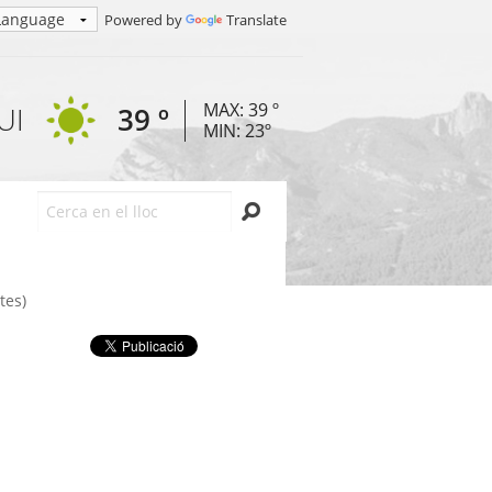
Powered by
Translate
MAX: 39 º
UI
39 º
MIN: 23º
Cerca
tes)