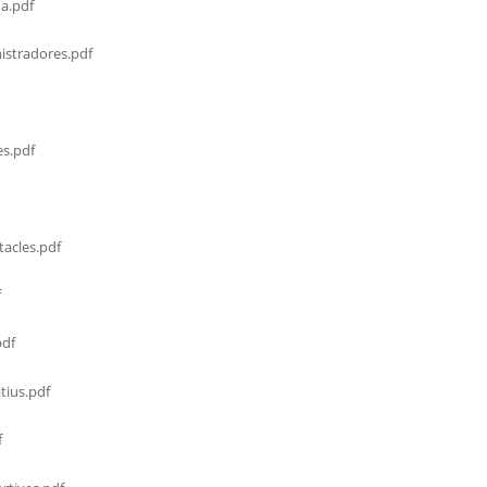
a.pdf
stradores.pdf
s.pdf
acles.pdf
f
df
tius.pdf
f