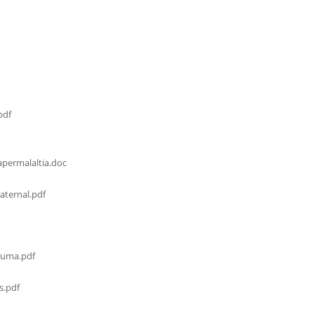
pdf
permalaltia.doc
ternal.pdf
cuma.pdf
s.pdf