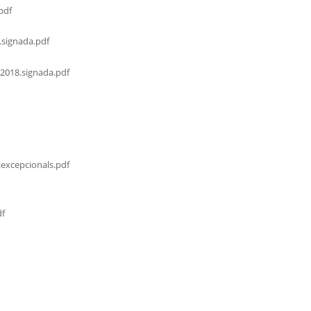
pdf
.signada.pdf
2018.signada.pdf
excepcionals.pdf
df