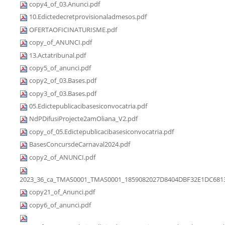
copy4_of_03.Anunci.pdf
10.Edictedecretprovisionaladmesos.pdf
OFERTAOFICINATURISME.pdf
copy_of_ANUNCI.pdf
13.Actatribunal.pdf
copy5_of_anunci.pdf
copy2_of_03.Bases.pdf
copy3_of_03.Bases.pdf
05.Edictepublicacibasesiconvocatria.pdf
NdPDifusiProjecte2amOliana_V2.pdf
copy_of_05.Edictepublicacibasesiconvocatria.pdf
BasesConcursdeCarnaval2024.pdf
copy2_of_ANUNCI.pdf
2023_36_ca_TMAS0001_TMAS0001_1859082027D8404DBF32E1DC6813
copy21_of_Anunci.pdf
copy6_of_anunci.pdf