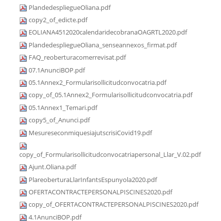
PlandedespliegueOliana.pdf
copy2_of_edicte.pdf
EOLIANA4512020calendaridecobranaOAGRTL2020.pdf
PlandedespliegueOliana_senseannexos_firmat.pdf
FAQ_reoberturacomerrevisat.pdf
07.1AnunciBOP.pdf
05.1Annex2_Formularisollicitudconvocatria.pdf
copy_of_05.1Annex2_Formularisollicitudconvocatria.pdf
05.1Annex1_Temari.pdf
copy5_of_Anunci.pdf
MesureseconmiquesiajutscrisiCovid19.pdf
copy_of_Formularisollicitudconvocatriapersonal_Llar_V.02.pdf
Ajunt.Oliana.pdf
PlareoberturaLlarInfantsEspunyola2020.pdf
OFERTACONTRACTEPERSONALPISCINES2020.pdf
copy_of_OFERTACONTRACTEPERSONALPISCINES2020.pdf
4.1AnunciBOP.pdf