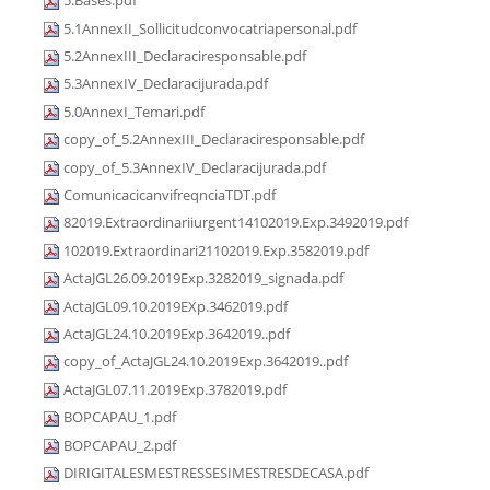
5.Bases.pdf
5.1AnnexII_Sollicitudconvocatriapersonal.pdf
5.2AnnexIII_Declaraciresponsable.pdf
5.3AnnexIV_Declaracijurada.pdf
5.0AnnexI_Temari.pdf
copy_of_5.2AnnexIII_Declaraciresponsable.pdf
copy_of_5.3AnnexIV_Declaracijurada.pdf
ComunicacicanvifreqnciaTDT.pdf
82019.Extraordinariiurgent14102019.Exp.3492019.pdf
102019.Extraordinari21102019.Exp.3582019.pdf
ActaJGL26.09.2019Exp.3282019_signada.pdf
ActaJGL09.10.2019EXp.3462019.pdf
ActaJGL24.10.2019Exp.3642019..pdf
copy_of_ActaJGL24.10.2019Exp.3642019..pdf
ActaJGL07.11.2019Exp.3782019.pdf
BOPCAPAU_1.pdf
BOPCAPAU_2.pdf
DIRIGITALESMESTRESSESIMESTRESDECASA.pdf