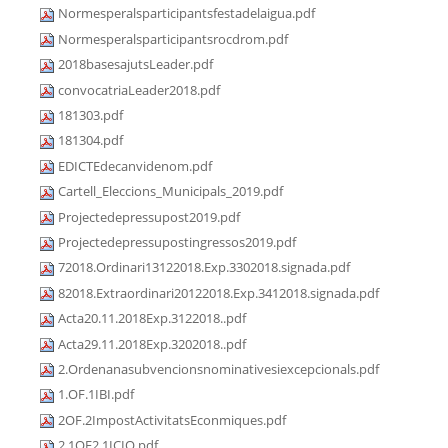
Normesperalsparticipantsfestadelaigua.pdf
Normesperalsparticipantsrocdrom.pdf
2018basesajutsLeader.pdf
convocatriaLeader2018.pdf
181303.pdf
181304.pdf
EDICTEdecanvidenom.pdf
Cartell_Eleccions_Municipals_2019.pdf
Projectedepressupost2019.pdf
Projectedepressupostingressos2019.pdf
72018.Ordinari13122018.Exp.3302018.signada.pdf
82018.Extraordinari20122018.Exp.3412018.signada.pdf
Acta20.11.2018Exp.3122018..pdf
Acta29.11.2018Exp.3202018..pdf
2.Ordenanasubvencionsnominativesiexcepcionals.pdf
1.OF.1IBI.pdf
2OF.2ImpostActivitatsEconmiques.pdf
2.1OF2.1ICIO.pdf