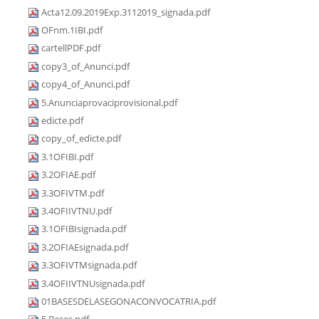
Acta12.09.2019Exp.3112019_signada.pdf
OFnm.1IBI.pdf
cartellPDF.pdf
copy3_of_Anunci.pdf
copy4_of_Anunci.pdf
5.Anunciaprovaciprovisional.pdf
edicte.pdf
copy_of_edicte.pdf
3.1OFIBI.pdf
3.2OFIAE.pdf
3.3OFIVTM.pdf
3.4OFIIVTNU.pdf
3.1OFIBIsignada.pdf
3.2OFIAEsignada.pdf
3.3OFIVTMsignada.pdf
3.4OFIIVTNUsignada.pdf
01BASESDELASEGONACONVOCATRIA.pdf