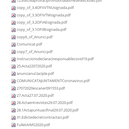
12.Edicteaprovaciprovisionaladmesesexcloses.pdf
copy_of_3.4OFIIVTNUsignada.pdf
copy_of_3.3OFIVTMsignada.pdf
copy_of_3.2OFIAEsignada.pdf
copy_of_3.1OFIBIsignada.pdf
copy6_of_Anunci.pdf
Comunicat.pdf
copy7_of_Anunci.pdf
Instruccionsdeclaraciresponsablecovid19.pdf
25.Acta22072020.pdf
anuncianul.laciple.pdf
COMUNICATAJUNTAMENTCoronavirus.pdf
27072020escaner091553.pdf
27.Acta27.07.2020.pdf
28.Actaentrevistes29.07.2020.pdf
28.1Actapuntuacifinal29.07.2020.pdf
31.Edictedecretcontractaci.pdf
FulletAIMS2020.pdf