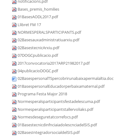
notificacions.pdf
Bases_premis_homilies
01BasesAODL2017.pdf
Llibret FM 17
NORMESPERALSPARTICIPANTS.pdf
02Basesauxadministratiuarxiu.pdf
02BasestecnicArxiu.pdf
07DOGCpublicacio.pdf
2017convocatoria2017ARP21982017.pdf
04publicacioDOGC.pdf
02BasespersonalTSpercobrirunabaixapermalaltia.doc
01BasespersonalEducadorperbaixamaternal.pdf
Programa Festa Major 2018
Normesperalsparticipantsfestadelescuma.pdf
Normesperalsparticipantstallervoliaks.pdf
Normesdeseguretatcorrefocs.pdf
01BasestecnicdinfnciaiadolescnciadelSIS.pdf
02BasesIntegradorsocialdelSIS.pdf