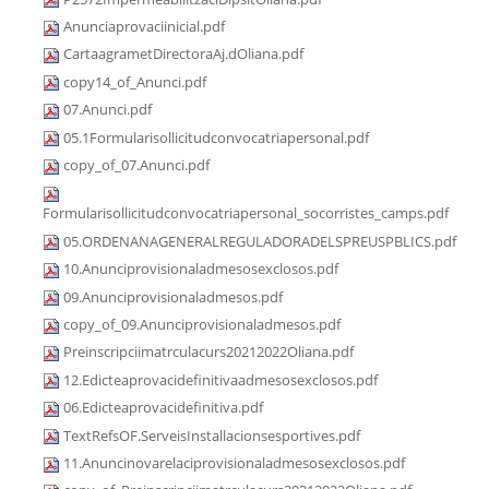
Anunciaprovaciinicial.pdf
CartaagrametDirectoraAj.dOliana.pdf
copy14_of_Anunci.pdf
07.Anunci.pdf
05.1Formularisollicitudconvocatriapersonal.pdf
copy_of_07.Anunci.pdf
Formularisollicitudconvocatriapersonal_socorristes_camps.pdf
05.ORDENANAGENERALREGULADORADELSPREUSPBLICS.pdf
10.Anunciprovisionaladmesosexclosos.pdf
09.Anunciprovisionaladmesos.pdf
copy_of_09.Anunciprovisionaladmesos.pdf
Preinscripciimatrculacurs20212022Oliana.pdf
12.Edicteaprovacidefinitivaadmesosexclosos.pdf
06.Edicteaprovacidefinitiva.pdf
TextRefsOF.ServeisInstallacionsesportives.pdf
11.Anuncinovarelaciprovisionaladmesosexclosos.pdf