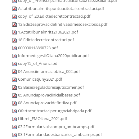
copy_of_Preinscripciimatrculacurs20212022Oliana.pdf
Actatribunalmritspuntuacitotalicontractaci.pdf
copy_of_20.Edictedecretcontractaci.pdf
13.Edicteaprovacidefinitivaadmesosexclosos.pdf
1.Actatribunalmrits21062021.pdf
18.Edictedecretcontractaci.pdf
000000118860723.pdf
InformedegestiOliana2020publicar.pdf
copy15_of_Anunci.pdf
04.Anunciinformacipblica_002.pdf
Comunicatjuny2021.pdf
03.Basesreguladoresajutscomer.pdf
05.Anunciaprovaciinicialbases.pdf
08.Anunciaprovacidefintiiva.pdf
Ofertacontractaciperurgnciabrigada.pdf
Llibret_FMOliana_2021.pdf
03.2Formularivalscompra_ambcamps.pdf
03.1Formularidadesbancaries_ambcamps.pdf