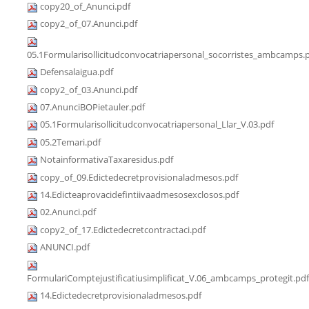
copy20_of_Anunci.pdf
copy2_of_07.Anunci.pdf
05.1Formularisollicitudconvocatriapersonal_socorristes_ambcamps.
Defensalaigua.pdf
copy2_of_03.Anunci.pdf
07.AnunciBOPietauler.pdf
05.1Formularisollicitudconvocatriapersonal_Llar_V.03.pdf
05.2Temari.pdf
NotainformativaTaxaresidus.pdf
copy_of_09.Edictedecretprovisionaladmesos.pdf
14.Edicteaprovacidefintiivaadmesosexclosos.pdf
02.Anunci.pdf
copy2_of_17.Edictedecretcontractaci.pdf
ANUNCI.pdf
FormulariComptejustificatiusimplificat_V.06_ambcamps_protegit.pdf
14.Edictedecretprovisionaladmesos.pdf