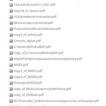
14.Actatribunal24.11.2021.pdf
copy18_of_Anunci.pdf
16.Edictedecretcontractaci.pdf
08.Anunciaprovaciinicial.pdf
Propostamodificaciordenana.pdf
copy5_of_edicte.pdf
Conveni_signat.pdf
6.1anuncidefinitiuBOP.pdf
copy_of_6.1anuncidefinitiuBOP.pdf
ADJUNT2tripticcriaausautoconsumcatalunya.pdf
BASES.pdf
copy2_of_BASES.pdf
copy3_of_BASES.pdf
Pressupost2022.pdf
copy_of_08.Anunciaprovacidefintiiva.pdf
copy_of_05.Bases.pdf
06.1Formulari_Sollicitudconvocatriapersonal_ambcamps.pdf