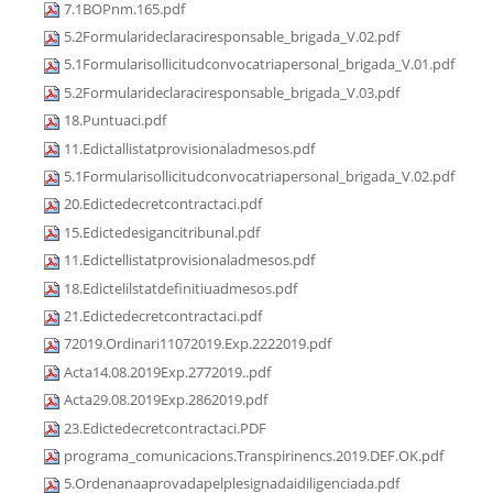
7.1BOPnm.165.pdf
5.2Formularideclaraciresponsable_brigada_V.02.pdf
5.1Formularisollicitudconvocatriapersonal_brigada_V.01.pdf
5.2Formularideclaraciresponsable_brigada_V.03.pdf
18.Puntuaci.pdf
11.Edictallistatprovisionaladmesos.pdf
5.1Formularisollicitudconvocatriapersonal_brigada_V.02.pdf
20.Edictedecretcontractaci.pdf
15.Edictedesigancitribunal.pdf
11.Edictellistatprovisionaladmesos.pdf
18.Edictelilstatdefinitiuadmesos.pdf
21.Edictedecretcontractaci.pdf
72019.Ordinari11072019.Exp.2222019.pdf
Acta14.08.2019Exp.2772019..pdf
Acta29.08.2019Exp.2862019.pdf
23.Edictedecretcontractaci.PDF
programa_comunicacions.Transpirinencs.2019.DEF.OK.pdf
5.Ordenanaaprovadapelplesignadaidiligenciada.pdf