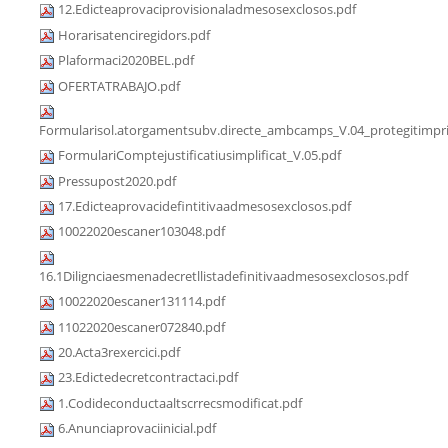
12.Edicteaprovaciprovisionaladmesosexclosos.pdf
Horarisatenciregidors.pdf
Plaformaci2020BEL.pdf
OFERTATRABAJO.pdf
Formularisol.atorgamentsubv.directe_ambcamps_V.04_protegitimpri
FormulariComptejustificatiusimplificat_V.05.pdf
Pressupost2020.pdf
17.Edicteaprovacidefintitivaadmesosexclosos.pdf
10022020escaner103048.pdf
16.1Dilignciaesmenadecretllistadefinitivaadmesosexclosos.pdf
10022020escaner131114.pdf
11022020escaner072840.pdf
20.Acta3rexercici.pdf
23.Edictedecretcontractaci.pdf
1.Codideconductaaltscrrecsmodificat.pdf
6.Anunciaprovaciinicial.pdf