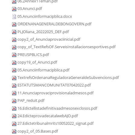
06.2Annex1Temari.pdf
03.Anunci.pdf
05.Anunciinformacipblica.docx
ORDENANAGENERALDEBONGOVERN.pdf
PLJOliana_20222025_DEF.pdf
copy2_of_Anunciaprovaciinicial.pdf
copy_of_TextRefsOF.ServeisInstallacionsesportives.pdf
PREUSPBLICS.pdf
copy19_of_Anunci.pdf
05.Anunciinformacipblica.pdf
TextrefsOrdenanaReguladoraGeneraldeSubvencions.pdf
ESTATUTSMANCOMUNITAT07042022.pdf
11.Anunciaprovaciprovisionaladmesos.pdf
PAP_reduit.pdf
16.Edictellistadefinitivaadmesosexclosos.pdf
24.EdicteprovadecatalwebAJO.pdf
27.Edictetribunalmrits10052022_signat.pdf
copy2_of_05.Bases.pdf