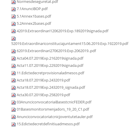
Normesdeseguretat.pdf
7.1AnunciBOP.pdf
5.1Annex1bases.pdf
5.2Annex2bases.pdf
42019.Extraordinari12062019.Exp.1892019signada.pdf
52019.Extraordinariconstituciajuntament15.06.2019.Exp.1922019.pdf
62019.Extraordinari27062019.Exp.2062019..pdf
Acta04.07.2019Exp.2162019signada.pdf
Acta11.07.2019Exp.2292019signada.pdf
11.Edictedecretprovisionaladmesos.pdf
Acta18.07.2019Exp.2432019.pdf
Acta18.07.2019Exp.2432019_signada.pdf
Acta30.07.2019Exp.2582019.pdf
03AnunciconvocatoriaiBasestcnicFEDER.pdf
01Basesmonitorsmenjadors_19_20_C1.pdf
Anunciconvocatoriatcnicjoventutetauler.pdf
15.Edictedecretdefinitiuadmesos.pdf