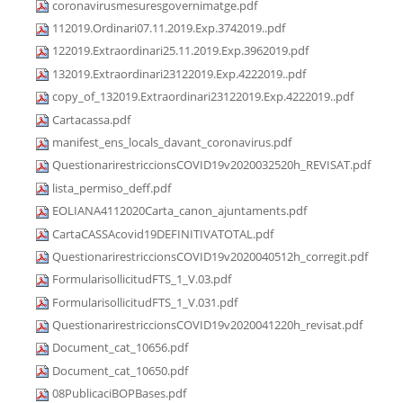
coronavirusmesuresgovernimatge.pdf
112019.Ordinari07.11.2019.Exp.3742019..pdf
122019.Extraordinari25.11.2019.Exp.3962019.pdf
132019.Extraordinari23122019.Exp.4222019..pdf
copy_of_132019.Extraordinari23122019.Exp.4222019..pdf
Cartacassa.pdf
manifest_ens_locals_davant_coronavirus.pdf
QuestionarirestriccionsCOVID19v2020032520h_REVISAT.pdf
lista_permiso_deff.pdf
EOLIANA4112020Carta_canon_ajuntaments.pdf
CartaCASSAcovid19DEFINITIVATOTAL.pdf
QuestionarirestriccionsCOVID19v2020040512h_corregit.pdf
FormularisollicitudFTS_1_V.03.pdf
FormularisollicitudFTS_1_V.031.pdf
QuestionarirestriccionsCOVID19v2020041220h_revisat.pdf
Document_cat_10656.pdf
Document_cat_10650.pdf
08PublicaciBOPBases.pdf