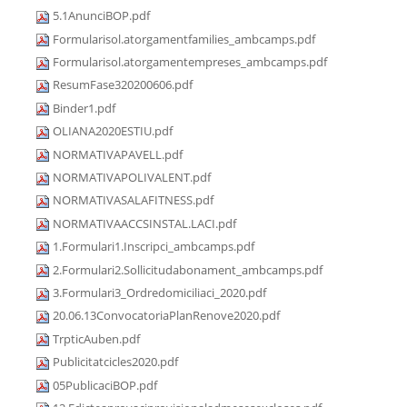
5.1AnunciBOP.pdf
Formularisol.atorgamentfamilies_ambcamps.pdf
Formularisol.atorgamentempreses_ambcamps.pdf
ResumFase320200606.pdf
Binder1.pdf
OLIANA2020ESTIU.pdf
NORMATIVAPAVELL.pdf
NORMATIVAPOLIVALENT.pdf
NORMATIVASALAFITNESS.pdf
NORMATIVAACCSINSTAL.LACI.pdf
1.Formulari1.Inscripci_ambcamps.pdf
2.Formulari2.Sollicitudabonament_ambcamps.pdf
3.Formulari3_Ordredomiciliaci_2020.pdf
20.06.13ConvocatoriaPlanRenove2020.pdf
TrpticAuben.pdf
Publicitatcicles2020.pdf
05PublicaciBOP.pdf