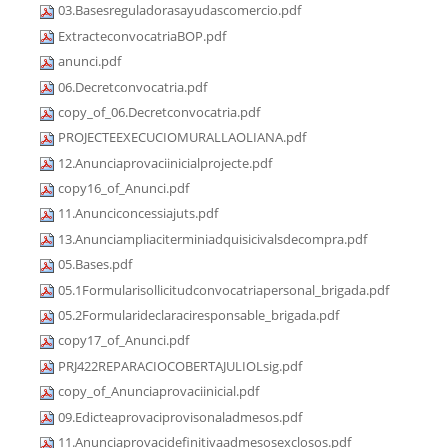
03.Basesreguladorasayudascomercio.pdf
ExtracteconvocatriaBOP.pdf
anunci.pdf
06.Decretconvocatria.pdf
copy_of_06.Decretconvocatria.pdf
PROJECTEEXECUCIOMURALLAOLIANA.pdf
12.Anunciaprovaciinicialprojecte.pdf
copy16_of_Anunci.pdf
11.Anunciconcessiajuts.pdf
13.Anunciampliaciterminiadquisicivalsdecompra.pdf
05.Bases.pdf
05.1Formularisollicitudconvocatriapersonal_brigada.pdf
05.2Formularideclaraciresponsable_brigada.pdf
copy17_of_Anunci.pdf
PRJ422REPARACIOCOBERTAJULIOLsig.pdf
copy_of_Anunciaprovaciinicial.pdf
09.Edicteaprovaciprovisonaladmesos.pdf
11.Anunciaprovacidefinitivaadmesosexclosos.pdf