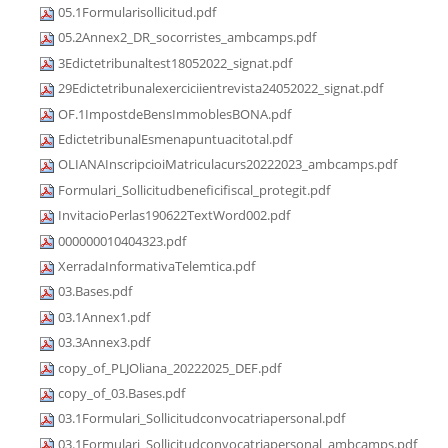
05.1Formularisollicitud.pdf
05.2Annex2_DR_socorristes_ambcamps.pdf
3Edictetribunaltest18052022_signat.pdf
29Edictetribunalexerciciientrevista24052022_signat.pdf
OF.1ImpostdeBensImmoblesBONA.pdf
EdictetribunalEsmenapuntuacitotal.pdf
OLIANAInscripcioiMatriculacurs20222023_ambcamps.pdf
Formulari_Sollicitudbeneficifiscal_protegit.pdf
InvitacioPerlas190622TextWord002.pdf
000000010404323.pdf
XerradaInformativaTelemtica.pdf
03.Bases.pdf
03.1Annex1.pdf
03.3Annex3.pdf
copy_of_PLJOliana_20222025_DEF.pdf
copy_of_03.Bases.pdf
03.1Formulari_Sollicitudconvocatriapersonal.pdf
03.1Formulari_Sollicitudconvocatriapersonal_ambcamps.pdf