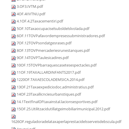
3.OF3.IVTM.pdf
4OF.4IIVTNU.pdf
4.1OF.4.2Taxacementiri.pdf
5OF.10Taxaocupaciselsubsldelslvolada.pdf
6OF.11TOVPafavordempresessubministradores.pdf
7OF.12TOVPsondatgesrases.pdf
8OF.13TOVPmercaderiesrunestanques.pdf
9OF.14TOVPTaulesicadires.pdf
10OF.15TOVPbarraquescasetesespectacles.pdf
11OF.19TAXALLARDINFANTS2017.pdf
1220OF.TAXAESCOLADEMSICA.2014.pdf
13OF.21Taxaexpediciodoc.administratius.pdf
14OF.23Taxallicnciesurbanstiques.pdf
14.1TextfinalOFtaxainstal.lacionsesportives.pdf
15OF.25.Utilitzacidutillatgeimobiliarimunicipal.2012.pdf
1626OF.reguladoradelataxaperlaprestacidelsserveisdebscula.pdf
Anunci.pdf