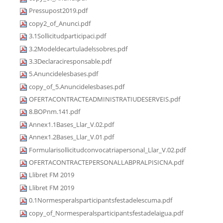
Pressupost2019.pdf
copy2_of_Anunci.pdf
3.1Sollicitudparticipaci.pdf
3.2Modeldecartuladelssobres.pdf
3.3Declaraciresponsable.pdf
5.Anuncidelesbases.pdf
copy_of_5.Anuncidelesbases.pdf
OFERTACONTRACTEADMINISTRATIUDESERVEIS.pdf
8.BOPnm.141.pdf
Annex1.1Bases_Llar_V.02.pdf
Annex1.2Bases_Llar_V.01.pdf
Formularisollicitudconvocatriapersonal_Llar_V.02.pdf
OFERTACONTRACTEPERSONALLABPRALPISICNA.pdf
Llibret FM 2019
Llibret FM 2019
0.1Normesperalsparticipantsfestadelescuma.pdf
copy_of_Normesperalsparticipantsfestadelaigua.pdf