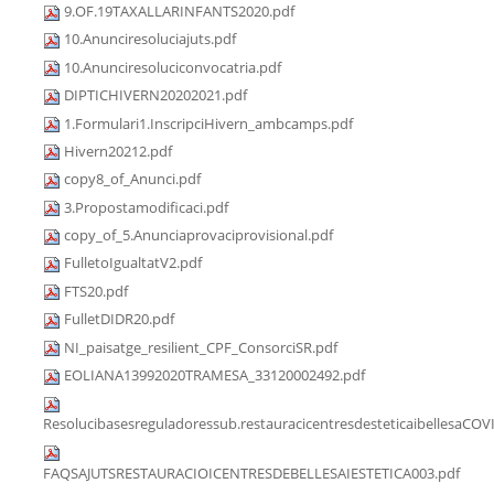
9.OF.19TAXALLARINFANTS2020.pdf
10.Anunciresoluciajuts.pdf
10.Anunciresoluciconvocatria.pdf
DIPTICHIVERN20202021.pdf
1.Formulari1.InscripciHivern_ambcamps.pdf
Hivern20212.pdf
copy8_of_Anunci.pdf
3.Propostamodificaci.pdf
copy_of_5.Anunciaprovaciprovisional.pdf
FulletoIgualtatV2.pdf
FTS20.pdf
FulletDIDR20.pdf
NI_paisatge_resilient_CPF_ConsorciSR.pdf
EOLIANA13992020TRAMESA_33120002492.pdf
Resolucibasesreguladoressub.restauracicentresdesteticaibellesaCOV
FAQSAJUTSRESTAURACIOICENTRESDEBELLESAIESTETICA003.pdf