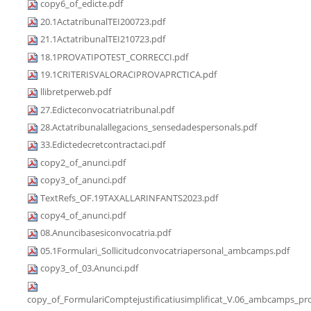
copy6_of_edicte.pdf
20.1ActatribunalTEI200723.pdf
21.1ActatribunalTEI210723.pdf
18.1PROVATIPOTEST_CORRECCI.pdf
19.1CRITERISVALORACIPROVAPRCTICA.pdf
llibretperweb.pdf
27.Edicteconvocatriatribunal.pdf
28.Actatribunalallegacions_sensedadespersonals.pdf
33.Edictedecretcontractaci.pdf
copy2_of_anunci.pdf
copy3_of_anunci.pdf
TextRefs_OF.19TAXALLARINFANTS2023.pdf
copy4_of_anunci.pdf
08.Anuncibasesiconvocatria.pdf
05.1Formulari_Sollicitudconvocatriapersonal_ambcamps.pdf
copy3_of_03.Anunci.pdf
copy_of_FormulariComptejustificatiusimplificat_V.06_ambcamps_pro