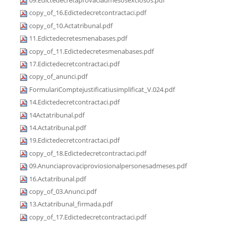
09.Edictedecretaprovaciadmesosexclosos.pdf
copy_of_16.Edictedecretcontractaci.pdf
copy_of_10.Actatribunal.pdf
11.Edictedecretesmenabases.pdf
copy_of_11.Edictedecretesmenabases.pdf
17.Edictedecretcontractaci.pdf
copy_of_anunci.pdf
FormulariComptejustificatiusimplificat_V.024.pdf
14.Edictedecretcontractaci.pdf
14Actatribunal.pdf
14.Actatribunal.pdf
19.Edictedecretcontractaci.pdf
copy_of_18.Edictedecretcontractaci.pdf
09.Anunciaprovaciproviosionalpersonesadmeses.pdf
16.Actatribunal.pdf
copy_of_03.Anunci.pdf
13.Actatribunal_firmada.pdf
copy_of_17.Edictedecretcontractaci.pdf