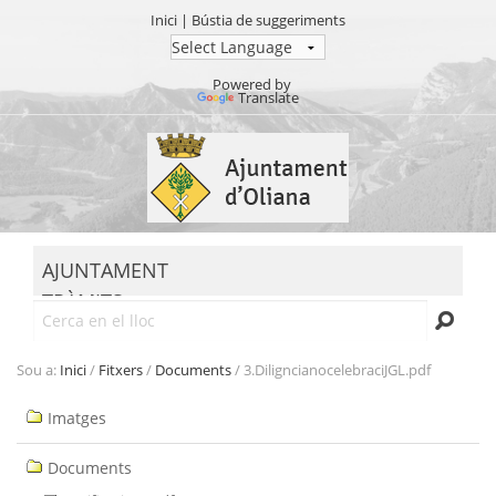
Inici
|
Bústia de suggeriments
Powered by
Translate
Ves
al
contingut.
|
Salta
MENU
a
AJUNTAMENT
la
TRÀMITS
navegació
Cerca
SEU ELECTRÒNICA
TRANSPARÈNCIA
Sou a:
Inici
/
Fitxers
/
Documents
/
3.DiligncianocelebraciJGL.pdf
Navegació
Imatges
Documents