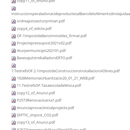
copy11_of_Anunci.pdf
InstruccionsperaladonacideproductesalBancdelsAlimentsdinslajudaa
ordreajutssectorprimari.pdf
copy4_of_edicte.pdf
OF.1ImpostdeBensImmobles_firmat.pdf
Projectepressupost2021v02.pdf
Aturpermunicipis202101.pdf
BasesajutstreballadorsERTO.pdf
7.TestrefsOF.2.1ImpostdeConstruccionsInstallacionsiObres.pdf
1928MemoriaUrbanitzacio20_01_21_WEB.pdf
11.TestrefsOF.TaxaescoladeMsica.pdf
copy12_of_Anunci.pdf
P2573Renovacixarxa1.pdf
Anunciaprovaciinicialprojecte.pdf
DIPTIC_impost_CO2.pdf
copy13_of_Anunci.pdf
P2572ImpermeabilitzaciDipsitOliana.pdf