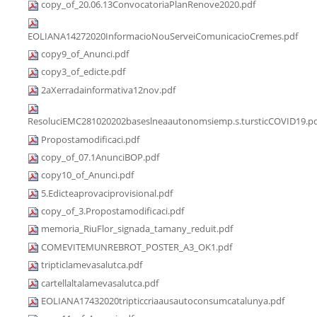
copy_of_20.06.13ConvocatoriaPlanRenove2020.pdf
EOLIANA14272020InformacioNouServeiComunicacioCremes.pdf
copy9_of_Anunci.pdf
copy3_of_edicte.pdf
2aXerradainformativa12nov.pdf
ResoluciEMC281020202baseslneaautonomsiemp.s.tursticCOVID19.p
Propostamodificaci.pdf
copy_of_07.1AnunciBOP.pdf
copy10_of_Anunci.pdf
5.Edicteaprovaciprovisional.pdf
copy_of_3.Propostamodificaci.pdf
memoria_RiuFlor_signada_tamany_reduit.pdf
COMEVITEMUNREBROT_POSTER_A3_OK1.pdf
tripticlamevasalutca.pdf
cartellaltalamevasalutca.pdf
EOLIANA17432020tripticcriaausautoconsumcatalunya.pdf