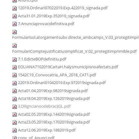
12019.Ordinari07022019.Exp.422019_signada.pdf
Acta31.01.2019Exp.352019_signada.pdf
7.Anunciaprovacidefinitiva.pdf
Formularisol.atorgamentsubv.directe_ambcamps_V.03_protegitimpri
FormulariComptejustificatiusimplificat_V.02_protegitimprimible.pdf
7.1.EdicteBOPdefinitiu.pdf
EOLIANA7102019CartaH.halysmunicipisnoafectats.pdf
1542C19_Convocatria_APA_2018_CAT1.pdf
22019.Ordinari01042019.Exp.972019signada.pdf
Acta01.04.2019Exp.982019signada.pdf
Acta18.04.2019Exp.1262019signada.pdf
3.DiligncianocelebraciJGL.pdf
Acta02.05.2019Exp.1442019signada.pdf
Acta23.05.2019Exp.1702019signada.pdf
Acta12.06.2019Exp.1882019.pdf
copy_of_Anunci.pdf