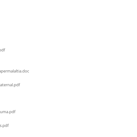
pdf
permalaltia.doc
ternal.pdf
cuma.pdf
s.pdf