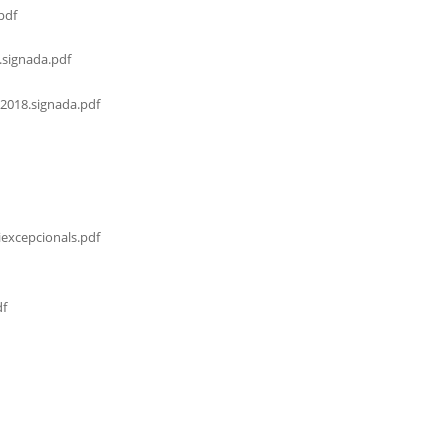
pdf
.signada.pdf
2018.signada.pdf
excepcionals.pdf
df