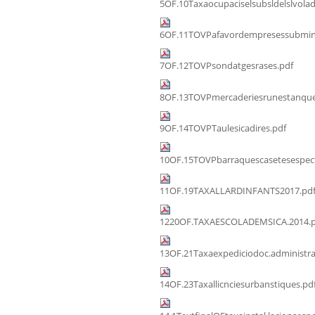
5OF.10Taxaocupaciselsubsldelslvolad
6OF.11TOVPafavordempresessubmini
7OF.12TOVPsondatgesrases.pdf
8OF.13TOVPmercaderiesrunestanque
9OF.14TOVPTaulesicadires.pdf
10OF.15TOVPbarraquescasetesespect
11OF.19TAXALLARDINFANTS2017.pd
1220OF.TAXAESCOLADEMSICA.2014.p
13OF.21Taxaexpediciodoc.administra
14OF.23Taxallicnciesurbanstiques.pd