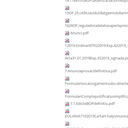
14.1TextfinalOFtaxainstal.lacionsespo
15OF.25.Utilitzacidutillatgeimobiliari
1626OF.reguladoradelataxaperlaprest
Anunci.pdf
12019.Ordinari07022019.Exp.422019_
Acta31.01.2019Exp.352019_signada.p
7.Anunciaprovacidefinitiva.pdf
Formularisol.atorgamentsubv.direct
FormulariComptejustificatiusimplific
7.1.EdicteBOPdefinitiu.pdf
EOLIANA7102019CartaH.halysmunicip