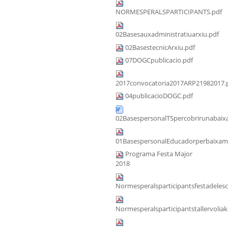
NORMESPERALSPARTICIPANTS.pdf
02Basesauxadministratiuarxiu.pdf
02BasestecnicArxiu.pdf
07DOGCpublicacio.pdf
2017convocatoria2017ARP21982017.
04publicacioDOGC.pdf
02BasespersonalTSpercobrirunabaixa
01BasespersonalEducadorperbaixama
Programa Festa Major
2018
Normesperalsparticipantsfestadeles
Normesperalsparticipantstallervoliak