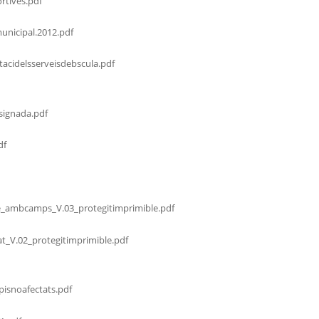
rtives.pdf
municipal.2012.pdf
acidelsserveisdebscula.pdf
signada.pdf
df
e_ambcamps_V.03_protegitimprimible.pdf
at_V.02_protegitimprimible.pdf
isnoafectats.pdf