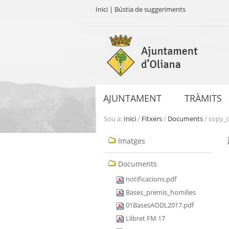
Inici
|
Bústia de suggeriments
Ves
al
contingut.
|
Salta
a
AJUNTAMENT
TRÀMITS
la
navegació
Sou a:
Inici
/
Fitxers
/
Documents
/
copy_
Navegació
Imatges
Documents
notificacions.pdf
Bases_premis_homilies
01BasesAODL2017.pdf
Llibret FM 17