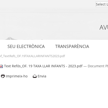
AV
SEU ELECTRÒNICA
TRANSPARÈNCIA
of_TextRefs_OF.19TAXALLARINFANTS2023.pdf
Text Refós_OF. 19 TAXA LLAR INFANTS - 2023.pdf
— Document PDF
Imprimeix-ho
Envia