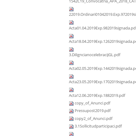
1542C19_Convocatria_APA_2018_CAT
22019.Ordinari01042019.Exp.972019s
Acta01.04.2019Exp.982019signada.pd
Acta18.04.2019Exp.1262019signada.p
3.DiligncianocelebraciJGL.pdf
Acta02.05.2019Exp.1442019signada.p
Acta23.05.2019Exp.1702019signada.p
Acta12.06.2019Exp.1882019.pdf
copy_of_Anunci.pdf
Pressupost2019.pdf
copy2_of_Anunci.pdf
3.1Sollicitudparticipaci.pdf