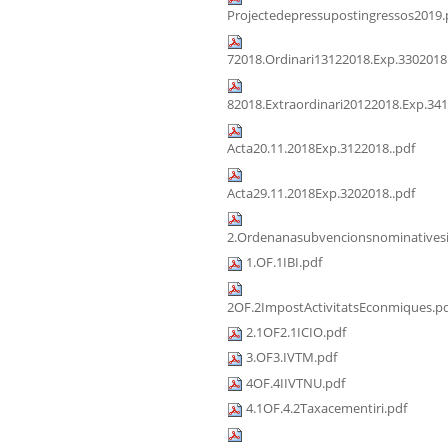
Projectedepressupostingressos2019.
72018.Ordinari13122018.Exp.3302018
82018.Extraordinari20122018.Exp.341
Acta20.11.2018Exp.3122018..pdf
Acta29.11.2018Exp.3202018..pdf
2.Ordenanasubvencionsnominativesi
1.OF.1IBI.pdf
2OF.2ImpostActivitatsEconmiques.p
2.1OF2.1ICIO.pdf
3.OF3.IVTM.pdf
4OF.4IIVTNU.pdf
4.1OF.4.2Taxacementiri.pdf