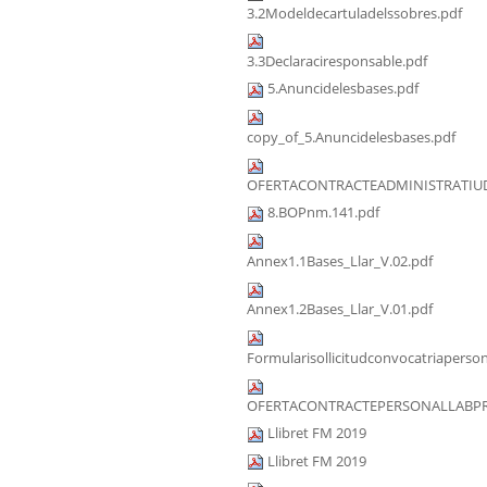
3.2Modeldecartuladelssobres.pdf
3.3Declaraciresponsable.pdf
5.Anuncidelesbases.pdf
copy_of_5.Anuncidelesbases.pdf
OFERTACONTRACTEADMINISTRATIUD
8.BOPnm.141.pdf
Annex1.1Bases_Llar_V.02.pdf
Annex1.2Bases_Llar_V.01.pdf
Formularisollicitudconvocatriaperson
OFERTACONTRACTEPERSONALLABPRA
Llibret FM 2019
Llibret FM 2019