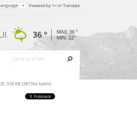
Powered by
Translate
MAX: 36 º
UI
36 º
MIN: 22º
Cerca
, 378 KB (387764 bytes)