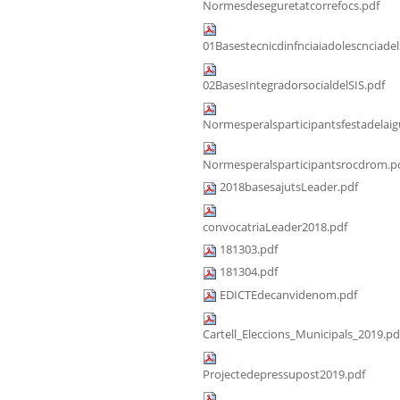
Normesdeseguretatcorrefocs.pdf
01Basestecnicdinfnciaiadolescnciadel
02BasesIntegradorsocialdelSIS.pdf
Normesperalsparticipantsfestadelaig
Normesperalsparticipantsrocdrom.p
2018basesajutsLeader.pdf
convocatriaLeader2018.pdf
181303.pdf
181304.pdf
EDICTEdecanvidenom.pdf
Cartell_Eleccions_Municipals_2019.pd
Projectedepressupost2019.pdf