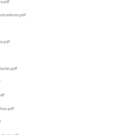
a.pdf
stradores.pdf
s.pdf
acles.pdf
f
df
tius.pdf
f