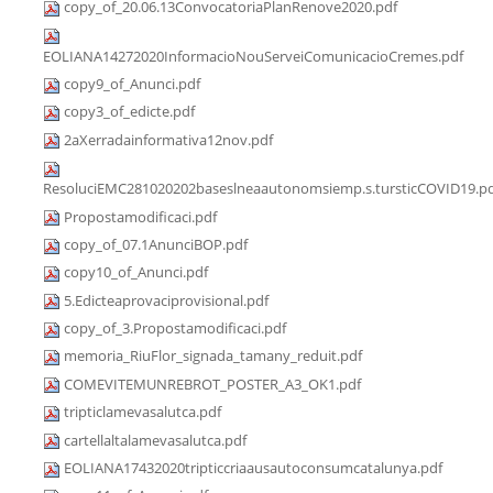
copy_of_20.06.13ConvocatoriaPlanRenove2020.pdf
EOLIANA14272020InformacioNouServeiComunicacioCremes.pdf
copy9_of_Anunci.pdf
copy3_of_edicte.pdf
2aXerradainformativa12nov.pdf
ResoluciEMC281020202baseslneaautonomsiemp.s.tursticCOVID19.p
Propostamodificaci.pdf
copy_of_07.1AnunciBOP.pdf
copy10_of_Anunci.pdf
5.Edicteaprovaciprovisional.pdf
copy_of_3.Propostamodificaci.pdf
memoria_RiuFlor_signada_tamany_reduit.pdf
COMEVITEMUNREBROT_POSTER_A3_OK1.pdf
tripticlamevasalutca.pdf
cartellaltalamevasalutca.pdf
EOLIANA17432020tripticcriaausautoconsumcatalunya.pdf