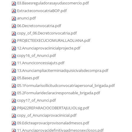
03.Basesreguladorasayudascomercio.pdf
ExtracteconvocatriaBOP.pdf
anunci.pdf
06.Decretconvocatria.pdf
copy_of_06.Decretconvocatria.pdf
PROJECTEEXECUCIOMURALLAOLIANA.pdf
12.Anunciaprovaciinicialprojecte.pdf
copy16_of_Anunci.pdf
11.Anunciconcessiajuts.pdf
13.Anunciampliaciterminiadquisicivalsdecompra.pdf
05.Bases.pdf
05.1Formularisollicitudconvocatriapersonal_brigada.pdf
05.2Formularideclaraciresponsable_brigada.pdf
copy17_of_Anunci.pdf
PRJ422REPARACIOCOBERTAJULIOLsig.pdf
copy_of_Anunciaprovaciinicial.pdf
09.Edicteaprovaciprovisonaladmesos.pdf
11.Anunciaprovacidefinitivaadmesosexclosos.pdf