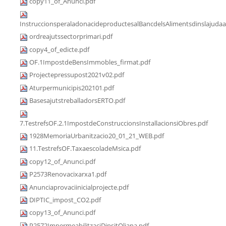
copy11_of_Anunci.pdf
InstruccionsperaladonacideproductesalBancdelsAlimentsdinslajudaa
ordreajutssectorprimari.pdf
copy4_of_edicte.pdf
OF.1ImpostdeBensImmobles_firmat.pdf
Projectepressupost2021v02.pdf
Aturpermunicipis202101.pdf
BasesajutstreballadorsERTO.pdf
7.TestrefsOF.2.1ImpostdeConstruccionsInstallacionsiObres.pdf
1928MemoriaUrbanitzacio20_01_21_WEB.pdf
11.TestrefsOF.TaxaescoladeMsica.pdf
copy12_of_Anunci.pdf
P2573Renovacixarxa1.pdf
Anunciaprovaciinicialprojecte.pdf
DIPTIC_impost_CO2.pdf
copy13_of_Anunci.pdf
P2572ImpermeabilitzaciDipsitOliana.pdf