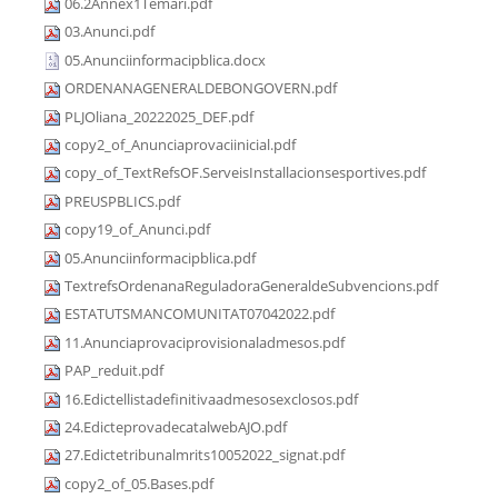
06.2Annex1Temari.pdf
03.Anunci.pdf
05.Anunciinformacipblica.docx
ORDENANAGENERALDEBONGOVERN.pdf
PLJOliana_20222025_DEF.pdf
copy2_of_Anunciaprovaciinicial.pdf
copy_of_TextRefsOF.ServeisInstallacionsesportives.pdf
PREUSPBLICS.pdf
copy19_of_Anunci.pdf
05.Anunciinformacipblica.pdf
TextrefsOrdenanaReguladoraGeneraldeSubvencions.pdf
ESTATUTSMANCOMUNITAT07042022.pdf
11.Anunciaprovaciprovisionaladmesos.pdf
PAP_reduit.pdf
16.Edictellistadefinitivaadmesosexclosos.pdf
24.EdicteprovadecatalwebAJO.pdf
27.Edictetribunalmrits10052022_signat.pdf
copy2_of_05.Bases.pdf