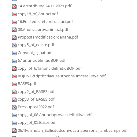
14.Actatribunal24.11.2021.pdf
copy18_of_Anunci.pdf
16.Edictedecretcontractaci.pdf
08.Anunciaprovaciinicial.pdf
Propostamodificaciordenana.pdf
copy5_of_edicte.pdf
Conveni_signat.pdf
6.1anuncidefinitiuBOP.pdf
copy_of_6.1anuncidefinitiuBOP.pdf
ADJUNT2tripticcriaausautoconsumcatalunya.pdf
BASES.pdf
copy2_of_BASES.pdf
copy3_of_BASES.pdf
Pressupost2022.pdf
copy_of_08.Anunciaprovacidefintiiva.pdf
copy_of_05.Bases.pdf
06.1Formulari_Sollicitudconvocatriapersonal_ambcamps.pdf