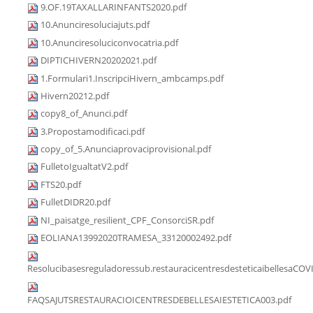
9.OF.19TAXALLARINFANTS2020.pdf
10.Anunciresoluciajuts.pdf
10.Anunciresoluciconvocatria.pdf
DIPTICHIVERN20202021.pdf
1.Formulari1.InscripciHivern_ambcamps.pdf
Hivern20212.pdf
copy8_of_Anunci.pdf
3.Propostamodificaci.pdf
copy_of_5.Anunciaprovaciprovisional.pdf
FulletoIgualtatV2.pdf
FTS20.pdf
FulletDIDR20.pdf
NI_paisatge_resilient_CPF_ConsorciSR.pdf
EOLIANA13992020TRAMESA_33120002492.pdf
Resolucibasesreguladoressub.restauracicentresdesteticaibellesaCOV
FAQSAJUTSRESTAURACIOICENTRESDEBELLESAIESTETICA003.pdf