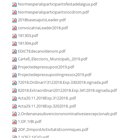
Normesperalsparticipantsfestadelaigua.pdf
Normesperalsparticipantsrocdrom.pdf
2018basesajutsLeader.pdf
convocatriaLeader2018.pdf
181303.pdf
181304.pdf
EDICTEdecanvidenom.pdf
Cartell_Eleccions_Municipals_2019.pdf
Projectedepressupost2019.pdf
Projectedepressupostingressos2019.pdf
72018.Ordinari13122018.Exp.3302018.signada.pdf
82018.Extraordinari20122018.Exp.3412018.signada.pdf
Acta20.11.2018Exp.3122018..pdf
Acta29.11.2018Exp.3202018..pdf
2.Ordenanasubvencionsnominativesiexcepcionals.pdf
1.OF.1IBI.pdf
2OF.2ImpostActivitatsEconmiques.pdf
2.1OF2.1ICIO.pdf