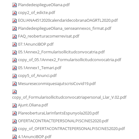
PlandedespliegueOliana.pdf
copy2_of_edicte.pdf
EOLIANA4512020calendaridecobranaOAGRTL2020.pdf
PlandedespliegueOliana_senseannexos_firmat.pdf
FAQ_reoberturacomerrevisat.pdf
07.1AnunciBOP.pdf
05.1Annex2_Formularisollicitudconvocatria.pdf
copy_of_05.1Annex2_Formularisollicitudconvocatria.pdf
05.1Annex1_Temari.pdf
copy5_of_Anunci.pdf
MesureseconmiquesiajutscrisiCovid19.pdf
copy_of_Formularisollicitudconvocatriapersonal_Llar_V.02.pdf
Ajunt.Oliana.pdf
PlareoberturaLlarInfantsEspunyola2020.pdf
OFERTACONTRACTEPERSONALPISCINES2020.pdf
copy_of_OFERTACONTRACTEPERSONALPISCINES2020.pdf
4.1AnunciBOP.pdf