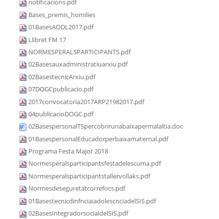
notificacions.pdf
Bases_premis_homilies
01BasesAODL2017.pdf
Llibret FM 17
NORMESPERALSPARTICIPANTS.pdf
02Basesauxadministratiuarxiu.pdf
02BasestecnicArxiu.pdf
07DOGCpublicacio.pdf
2017convocatoria2017ARP21982017.pdf
04publicacioDOGC.pdf
02BasespersonalTSpercobrirunabaixapermalaltia.doc
01BasespersonalEducadorperbaixamaternal.pdf
Programa Festa Major 2018
Normesperalsparticipantsfestadelescuma.pdf
Normesperalsparticipantstallervoliaks.pdf
Normesdeseguretatcorrefocs.pdf
01BasestecnicdinfnciaiadolescnciadelSIS.pdf
02BasesIntegradorsocialdelSIS.pdf