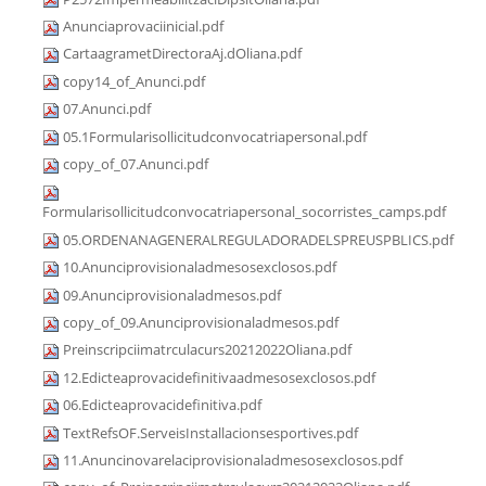
Anunciaprovaciinicial.pdf
CartaagrametDirectoraAj.dOliana.pdf
copy14_of_Anunci.pdf
07.Anunci.pdf
05.1Formularisollicitudconvocatriapersonal.pdf
copy_of_07.Anunci.pdf
Formularisollicitudconvocatriapersonal_socorristes_camps.pdf
05.ORDENANAGENERALREGULADORADELSPREUSPBLICS.pdf
10.Anunciprovisionaladmesosexclosos.pdf
09.Anunciprovisionaladmesos.pdf
copy_of_09.Anunciprovisionaladmesos.pdf
Preinscripciimatrculacurs20212022Oliana.pdf
12.Edicteaprovacidefinitivaadmesosexclosos.pdf
06.Edicteaprovacidefinitiva.pdf
TextRefsOF.ServeisInstallacionsesportives.pdf
11.Anuncinovarelaciprovisionaladmesosexclosos.pdf