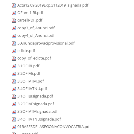
Acta12.09.2019Exp.3112019_signada.pdf
OFnm.1IBI.pdf
cartellPDF.pdf
copy3_of_Anunci.pdf
copy4_of_Anunci.pdf
5.Anunciaprovaciprovisional.pdf
edicte.pdf
copy_of_edicte.pdf
3.1OFIBI.pdf
3.2OFIAE.pdf
3.3OFIVTM.pdf
3.4OFIIVTNU.pdf
3.1OFIBIsignada.pdf
3.2OFIAEsignada.pdf
3.3OFIVTMsignada.pdf
3.4OFIIVTNUsignada.pdf
01BASESDELASEGONACONVOCATRIA.pdf