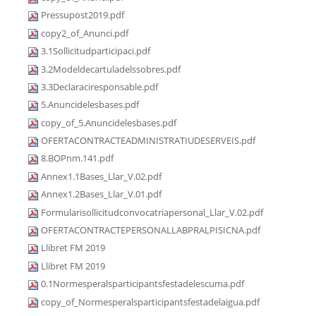
Pressupost2019.pdf
copy2_of_Anunci.pdf
3.1Sollicitudparticipaci.pdf
3.2Modeldecartuladelssobres.pdf
3.3Declaraciresponsable.pdf
5.Anuncidelesbases.pdf
copy_of_5.Anuncidelesbases.pdf
OFERTACONTRACTEADMINISTRATIUDESERVEIS.pdf
8.BOPnm.141.pdf
Annex1.1Bases_Llar_V.02.pdf
Annex1.2Bases_Llar_V.01.pdf
Formularisollicitudconvocatriapersonal_Llar_V.02.pdf
OFERTACONTRACTEPERSONALLABPRALPISICNA.pdf
Llibret FM 2019
Llibret FM 2019
0.1Normesperalsparticipantsfestadelescuma.pdf
copy_of_Normesperalsparticipantsfestadelaigua.pdf