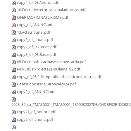
copy4_of_03.Anunci.pdf
10.Edictedecretprovisionaladmesos.pdf
OFERTAOFICINATURISME.pdf
copy_of_ANUNCI.pdf
13.Actatribunal.pdf
copy5_of_anunci.pdf
copy2_of_03.Bases.pdf
copy3_of_03.Bases.pdf
05.Edictepublicacibasesiconvocatria.pdf
NdPDifusiProjecte2amOliana_V2.pdf
copy_of_05.Edictepublicacibasesiconvocatria.pdf
BasesConcursdeCarnaval2024.pdf
copy2_of_ANUNCI.pdf
2023_36_ca_TMAS0001_TMAS0001_1859082027D8404DBF32E1DC6813
copy21_of_Anunci.pdf
copy6_of_anunci.pdf