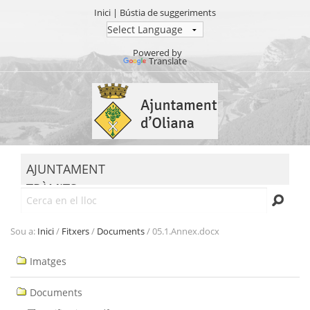
Inici
|
Bústia de suggeriments
Powered by
Translate
Ves
al
contingut.
|
Salta
MENU
a
AJUNTAMENT
la
TRÀMITS
navegació
Cerca
SEU ELECTRÒNICA
TRANSPARÈNCIA
Sou a:
Inici
/
Fitxers
/
Documents
/
05.1.Annex.docx
Navegació
Imatges
Documents