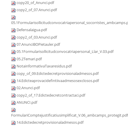
copy20_of_Anunci.pdf
copy2_of_07.Anunci.pdf
05.1Formularisollicitudconvocatriapersonal_socorristes_ambcamps.
Defensalaigua.pdf
copy2_of_03.Anunci.pdf
07.AnunciBOPietauler.pdf
05.1Formularisollicitudconvocatriapersonal_Llar_V.03.pdf
05.2Temari.pdf
NotainformativaTaxaresidus.pdf
copy_of_09.Edictedecretprovisionaladmesos.pdf
14.Edicteaprovacidefintiivaadmesosexclosos.pdf
02.Anunci.pdf
copy2_of_17.Edictedecretcontractaci.pdf
ANUNCI.pdf
FormulariComptejustificatiusimplificat_V.06_ambcamps_protegit.pdf
14.Edictedecretprovisionaladmesos.pdf