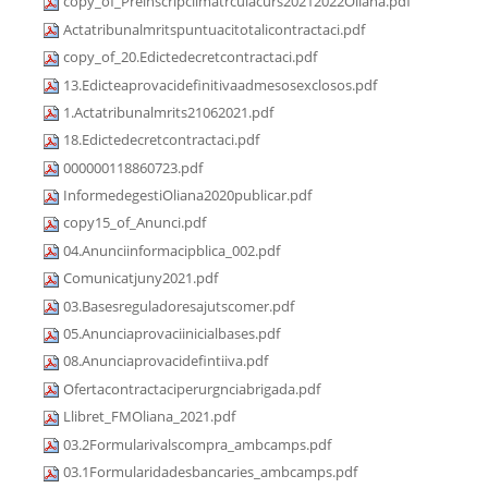
copy_of_Preinscripciimatrculacurs20212022Oliana.pdf
Actatribunalmritspuntuacitotalicontractaci.pdf
copy_of_20.Edictedecretcontractaci.pdf
13.Edicteaprovacidefinitivaadmesosexclosos.pdf
1.Actatribunalmrits21062021.pdf
18.Edictedecretcontractaci.pdf
000000118860723.pdf
InformedegestiOliana2020publicar.pdf
copy15_of_Anunci.pdf
04.Anunciinformacipblica_002.pdf
Comunicatjuny2021.pdf
03.Basesreguladoresajutscomer.pdf
05.Anunciaprovaciinicialbases.pdf
08.Anunciaprovacidefintiiva.pdf
Ofertacontractaciperurgnciabrigada.pdf
Llibret_FMOliana_2021.pdf
03.2Formularivalscompra_ambcamps.pdf
03.1Formularidadesbancaries_ambcamps.pdf