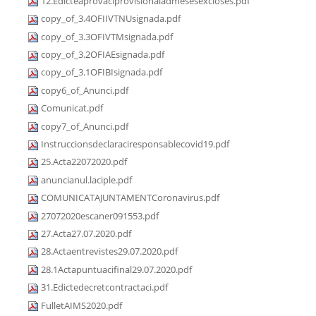
12.Edicteaprovaciprovisionaladmesesexcloses.pdf
copy_of_3.4OFIIVTNUsignada.pdf
copy_of_3.3OFIVTMsignada.pdf
copy_of_3.2OFIAEsignada.pdf
copy_of_3.1OFIBIsignada.pdf
copy6_of_Anunci.pdf
Comunicat.pdf
copy7_of_Anunci.pdf
Instruccionsdeclaraciresponsablecovid19.pdf
25.Acta22072020.pdf
anuncianul.laciple.pdf
COMUNICATAJUNTAMENTCoronavirus.pdf
27072020escaner091553.pdf
27.Acta27.07.2020.pdf
28.Actaentrevistes29.07.2020.pdf
28.1Actapuntuacifinal29.07.2020.pdf
31.Edictedecretcontractaci.pdf
FulletAIMS2020.pdf