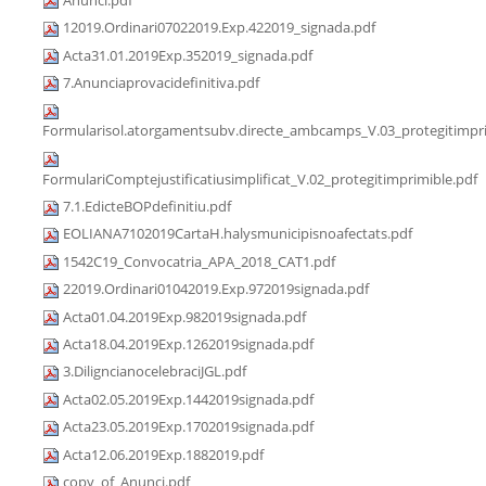
12019.Ordinari07022019.Exp.422019_signada.pdf
Acta31.01.2019Exp.352019_signada.pdf
7.Anunciaprovacidefinitiva.pdf
Formularisol.atorgamentsubv.directe_ambcamps_V.03_protegitimpri
FormulariComptejustificatiusimplificat_V.02_protegitimprimible.pdf
7.1.EdicteBOPdefinitiu.pdf
EOLIANA7102019CartaH.halysmunicipisnoafectats.pdf
1542C19_Convocatria_APA_2018_CAT1.pdf
22019.Ordinari01042019.Exp.972019signada.pdf
Acta01.04.2019Exp.982019signada.pdf
Acta18.04.2019Exp.1262019signada.pdf
3.DiligncianocelebraciJGL.pdf
Acta02.05.2019Exp.1442019signada.pdf
Acta23.05.2019Exp.1702019signada.pdf
Acta12.06.2019Exp.1882019.pdf
copy_of_Anunci.pdf