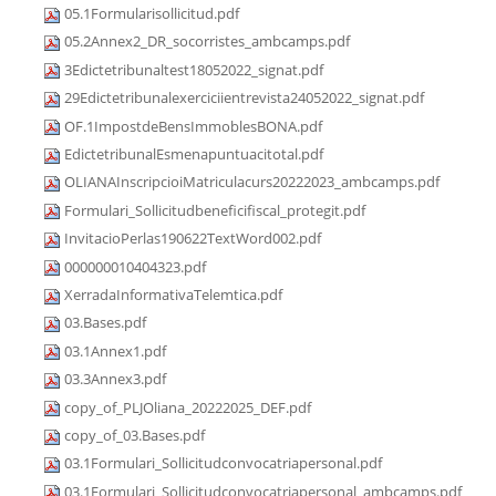
05.1Formularisollicitud.pdf
05.2Annex2_DR_socorristes_ambcamps.pdf
3Edictetribunaltest18052022_signat.pdf
29Edictetribunalexerciciientrevista24052022_signat.pdf
OF.1ImpostdeBensImmoblesBONA.pdf
EdictetribunalEsmenapuntuacitotal.pdf
OLIANAInscripcioiMatriculacurs20222023_ambcamps.pdf
Formulari_Sollicitudbeneficifiscal_protegit.pdf
InvitacioPerlas190622TextWord002.pdf
000000010404323.pdf
XerradaInformativaTelemtica.pdf
03.Bases.pdf
03.1Annex1.pdf
03.3Annex3.pdf
copy_of_PLJOliana_20222025_DEF.pdf
copy_of_03.Bases.pdf
03.1Formulari_Sollicitudconvocatriapersonal.pdf
03.1Formulari_Sollicitudconvocatriapersonal_ambcamps.pdf