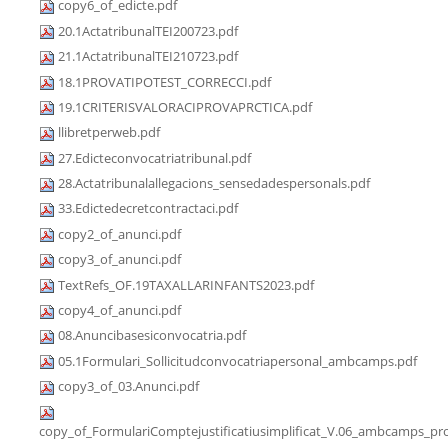
copy6_of_edicte.pdf
20.1ActatribunalTEI200723.pdf
21.1ActatribunalTEI210723.pdf
18.1PROVATIPOTEST_CORRECCI.pdf
19.1CRITERISVALORACIPROVAPRCTICA.pdf
llibretperweb.pdf
27.Edicteconvocatriatribunal.pdf
28.Actatribunalallegacions_sensedadespersonals.pdf
33.Edictedecretcontractaci.pdf
copy2_of_anunci.pdf
copy3_of_anunci.pdf
TextRefs_OF.19TAXALLARINFANTS2023.pdf
copy4_of_anunci.pdf
08.Anuncibasesiconvocatria.pdf
05.1Formulari_Sollicitudconvocatriapersonal_ambcamps.pdf
copy3_of_03.Anunci.pdf
copy_of_FormulariComptejustificatiusimplificat_V.06_ambcamps_pro