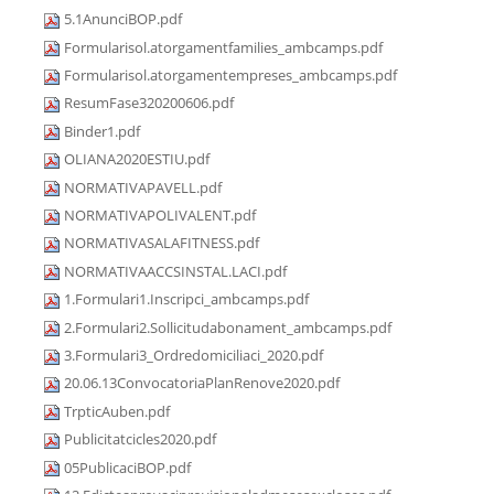
5.1AnunciBOP.pdf
Formularisol.atorgamentfamilies_ambcamps.pdf
Formularisol.atorgamentempreses_ambcamps.pdf
ResumFase320200606.pdf
Binder1.pdf
OLIANA2020ESTIU.pdf
NORMATIVAPAVELL.pdf
NORMATIVAPOLIVALENT.pdf
NORMATIVASALAFITNESS.pdf
NORMATIVAACCSINSTAL.LACI.pdf
1.Formulari1.Inscripci_ambcamps.pdf
2.Formulari2.Sollicitudabonament_ambcamps.pdf
3.Formulari3_Ordredomiciliaci_2020.pdf
20.06.13ConvocatoriaPlanRenove2020.pdf
TrpticAuben.pdf
Publicitatcicles2020.pdf
05PublicaciBOP.pdf