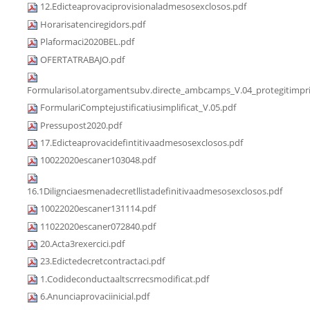
12.Edicteaprovaciprovisionaladmesosexclosos.pdf
Horarisatenciregidors.pdf
Plaformaci2020BEL.pdf
OFERTATRABAJO.pdf
Formularisol.atorgamentsubv.directe_ambcamps_V.04_protegitimpri
FormulariComptejustificatiusimplificat_V.05.pdf
Pressupost2020.pdf
17.Edicteaprovacidefintitivaadmesosexclosos.pdf
10022020escaner103048.pdf
16.1Dilignciaesmenadecretllistadefinitivaadmesosexclosos.pdf
10022020escaner131114.pdf
11022020escaner072840.pdf
20.Acta3rexercici.pdf
23.Edictedecretcontractaci.pdf
1.Codideconductaaltscrrecsmodificat.pdf
6.Anunciaprovaciinicial.pdf