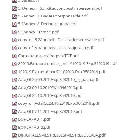
5.Bases.pdf
5.1AnnexII_Sollicitudconvocatriapersonal.pdf
5.2AnnexIII_Declaraciresponsable.pdf
5.3AnnexIV_Declaracijurada.pdf
5.0AnnexI_Temari.pdf
copy_of_5.2AnnexIII_Declaraciresponsable.pdf
copy_of_5.3AnnexIV_Declaracijurada.pdf
ComunicacicanvifreqnciaTDT.pdf
82019.Extraordinariiurgent14102019.Exp.3492019.pdf
102019.Extraordinari21102019.Exp.3582019.pdf
ActaJGL26.09.2019Exp.3282019_signada.pdf
ActaJGL09.10.2019EXp.3462019.pdf
ActaJGL24.10.2019Exp.3642019..pdf
copy_of_ActaJGL24.10.2019Exp.3642019..pdf
ActaJGL07.11.2019Exp.3782019.pdf
BOPCAPAU_1.pdf
BOPCAPAU_2.pdf
DIRIGITALESMESTRESSESIMESTRESDECASA.pdf