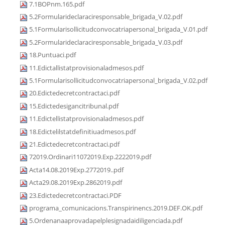
7.1BOPnm.165.pdf
5.2Formularideclaraciresponsable_brigada_V.02.pdf
5.1Formularisollicitudconvocatriapersonal_brigada_V.01.pdf
5.2Formularideclaraciresponsable_brigada_V.03.pdf
18.Puntuaci.pdf
11.Edictallistatprovisionaladmesos.pdf
5.1Formularisollicitudconvocatriapersonal_brigada_V.02.pdf
20.Edictedecretcontractaci.pdf
15.Edictedesigancitribunal.pdf
11.Edictellistatprovisionaladmesos.pdf
18.Edictelilstatdefinitiuadmesos.pdf
21.Edictedecretcontractaci.pdf
72019.Ordinari11072019.Exp.2222019.pdf
Acta14.08.2019Exp.2772019..pdf
Acta29.08.2019Exp.2862019.pdf
23.Edictedecretcontractaci.PDF
programa_comunicacions.Transpirinencs.2019.DEF.OK.pdf
5.Ordenanaaprovadapelplesignadaidiligenciada.pdf