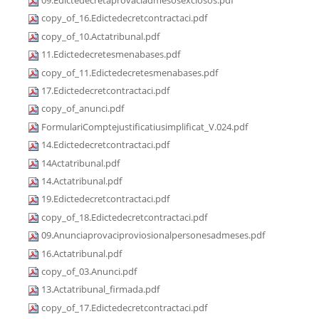
09.Edictedecretaprovaciadmesosexclosos.pdf
copy_of_16.Edictedecretcontractaci.pdf
copy_of_10.Actatribunal.pdf
11.Edictedecretesmenabases.pdf
copy_of_11.Edictedecretesmenabases.pdf
17.Edictedecretcontractaci.pdf
copy_of_anunci.pdf
FormulariComptejustificatiusimplificat_V.024.pdf
14.Edictedecretcontractaci.pdf
14Actatribunal.pdf
14.Actatribunal.pdf
19.Edictedecretcontractaci.pdf
copy_of_18.Edictedecretcontractaci.pdf
09.Anunciaprovaciproviosionalpersonesadmeses.pdf
16.Actatribunal.pdf
copy_of_03.Anunci.pdf
13.Actatribunal_firmada.pdf
copy_of_17.Edictedecretcontractaci.pdf