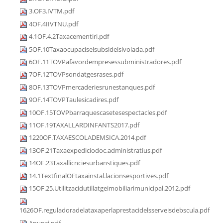
3.OF3.IVTM.pdf
4OF.4IIVTNU.pdf
4.1OF.4.2Taxacementiri.pdf
5OF.10Taxaocupaciselsubsldelslvolada.pdf
6OF.11TOVPafavordempresessubministradores.pdf
7OF.12TOVPsondatgesrases.pdf
8OF.13TOVPmercaderiesrunestanques.pdf
9OF.14TOVPTaulesicadires.pdf
10OF.15TOVPbarraquescasetesespectacles.pdf
11OF.19TAXALLARDINFANTS2017.pdf
1220OF.TAXAESCOLADEMSICA.2014.pdf
13OF.21Taxaexpediciodoc.administratius.pdf
14OF.23Taxallicnciesurbanstiques.pdf
14.1TextfinalOFtaxainstal.lacionsesportives.pdf
15OF.25.Utilitzacidutillatgeimobiliarimunicipal.2012.pdf
1626OF.reguladoradelataxaperlaprestacidelsserveisdebscula.pdf
Anunci.pdf