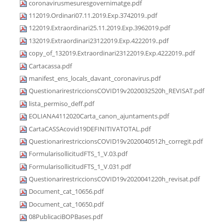
coronavirusmesuresgovernimatge.pdf
112019.Ordinari07.11.2019.Exp.3742019..pdf
122019.Extraordinari25.11.2019.Exp.3962019.pdf
132019.Extraordinari23122019.Exp.4222019..pdf
copy_of_132019.Extraordinari23122019.Exp.4222019..pdf
Cartacassa.pdf
manifest_ens_locals_davant_coronavirus.pdf
QuestionarirestriccionsCOVID19v2020032520h_REVISAT.pdf
lista_permiso_deff.pdf
EOLIANA4112020Carta_canon_ajuntaments.pdf
CartaCASSAcovid19DEFINITIVATOTAL.pdf
QuestionarirestriccionsCOVID19v2020040512h_corregit.pdf
FormularisollicitudFTS_1_V.03.pdf
FormularisollicitudFTS_1_V.031.pdf
QuestionarirestriccionsCOVID19v2020041220h_revisat.pdf
Document_cat_10656.pdf
Document_cat_10650.pdf
08PublicaciBOPBases.pdf