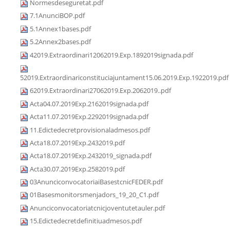
Normesdeseguretat.pdf
7.1AnunciBOP.pdf
5.1Annex1bases.pdf
5.2Annex2bases.pdf
42019.Extraordinari12062019.Exp.1892019signada.pdf
52019.Extraordinariconstituciajuntament15.06.2019.Exp.1922019.pdf
62019.Extraordinari27062019.Exp.2062019..pdf
Acta04.07.2019Exp.2162019signada.pdf
Acta11.07.2019Exp.2292019signada.pdf
11.Edictedecretprovisionaladmesos.pdf
Acta18.07.2019Exp.2432019.pdf
Acta18.07.2019Exp.2432019_signada.pdf
Acta30.07.2019Exp.2582019.pdf
03AnunciconvocatoriaiBasestcnicFEDER.pdf
01Basesmonitorsmenjadors_19_20_C1.pdf
Anunciconvocatoriatcnicjoventutetauler.pdf
15.Edictedecretdefinitiuadmesos.pdf