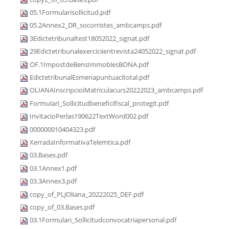
05.1Formularisollicitud.pdf
05.2Annex2_DR_socorristes_ambcamps.pdf
3Edictetribunaltest18052022_signat.pdf
29Edictetribunalexerciciientrevista24052022_signat.pdf
OF.1ImpostdeBensImmoblesBONA.pdf
EdictetribunalEsmenapuntuacitotal.pdf
OLIANAInscripcioiMatriculacurs20222023_ambcamps.pdf
Formulari_Sollicitudbeneficifiscal_protegit.pdf
InvitacioPerlas190622TextWord002.pdf
000000010404323.pdf
XerradaInformativaTelemtica.pdf
03.Bases.pdf
03.1Annex1.pdf
03.3Annex3.pdf
copy_of_PLJOliana_20222025_DEF.pdf
copy_of_03.Bases.pdf
03.1Formulari_Sollicitudconvocatriapersonal.pdf