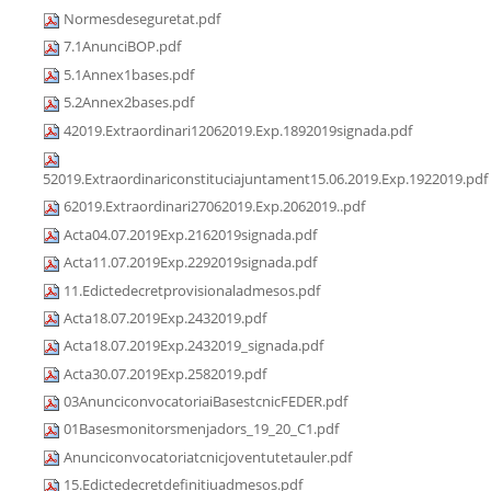
Normesdeseguretat.pdf
7.1AnunciBOP.pdf
5.1Annex1bases.pdf
5.2Annex2bases.pdf
42019.Extraordinari12062019.Exp.1892019signada.pdf
52019.Extraordinariconstituciajuntament15.06.2019.Exp.1922019.pdf
62019.Extraordinari27062019.Exp.2062019..pdf
Acta04.07.2019Exp.2162019signada.pdf
Acta11.07.2019Exp.2292019signada.pdf
11.Edictedecretprovisionaladmesos.pdf
Acta18.07.2019Exp.2432019.pdf
Acta18.07.2019Exp.2432019_signada.pdf
Acta30.07.2019Exp.2582019.pdf
03AnunciconvocatoriaiBasestcnicFEDER.pdf
01Basesmonitorsmenjadors_19_20_C1.pdf
Anunciconvocatoriatcnicjoventutetauler.pdf
15.Edictedecretdefinitiuadmesos.pdf