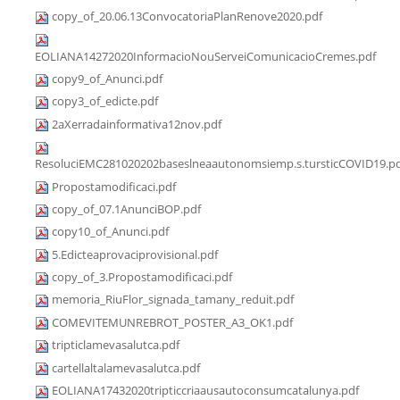
copy_of_20.06.13ConvocatoriaPlanRenove2020.pdf
EOLIANA14272020InformacioNouServeiComunicacioCremes.pdf
copy9_of_Anunci.pdf
copy3_of_edicte.pdf
2aXerradainformativa12nov.pdf
ResoluciEMC281020202baseslneaautonomsiemp.s.tursticCOVID19.p
Propostamodificaci.pdf
copy_of_07.1AnunciBOP.pdf
copy10_of_Anunci.pdf
5.Edicteaprovaciprovisional.pdf
copy_of_3.Propostamodificaci.pdf
memoria_RiuFlor_signada_tamany_reduit.pdf
COMEVITEMUNREBROT_POSTER_A3_OK1.pdf
tripticlamevasalutca.pdf
cartellaltalamevasalutca.pdf
EOLIANA17432020tripticcriaausautoconsumcatalunya.pdf