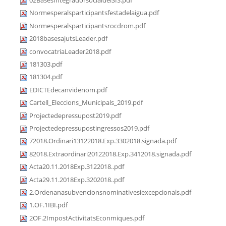
02BasesIntegradorsocialdelSIS.pdf
Normesperalsparticipantsfestadelaigua.pdf
Normesperalsparticipantsrocdrom.pdf
2018basesajutsLeader.pdf
convocatriaLeader2018.pdf
181303.pdf
181304.pdf
EDICTEdecanvidenom.pdf
Cartell_Eleccions_Municipals_2019.pdf
Projectedepressupost2019.pdf
Projectedepressupostingressos2019.pdf
72018.Ordinari13122018.Exp.3302018.signada.pdf
82018.Extraordinari20122018.Exp.3412018.signada.pdf
Acta20.11.2018Exp.3122018..pdf
Acta29.11.2018Exp.3202018..pdf
2.Ordenanasubvencionsnominativesiexcepcionals.pdf
1.OF.1IBI.pdf
2OF.2ImpostActivitatsEconmiques.pdf