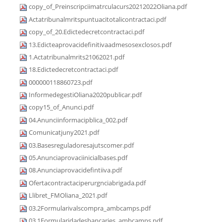
copy_of_Preinscripciimatrculacurs20212022Oliana.pdf
Actatribunalmritspuntuacitotalicontractaci.pdf
copy_of_20.Edictedecretcontractaci.pdf
13.Edicteaprovacidefinitivaadmesosexclosos.pdf
1.Actatribunalmrits21062021.pdf
18.Edictedecretcontractaci.pdf
000000118860723.pdf
InformedegestiOliana2020publicar.pdf
copy15_of_Anunci.pdf
04.Anunciinformacipblica_002.pdf
Comunicatjuny2021.pdf
03.Basesreguladoresajutscomer.pdf
05.Anunciaprovaciinicialbases.pdf
08.Anunciaprovacidefintiiva.pdf
Ofertacontractaciperurgnciabrigada.pdf
Llibret_FMOliana_2021.pdf
03.2Formularivalscompra_ambcamps.pdf
03.1Formularidadesbancaries_ambcamps.pdf