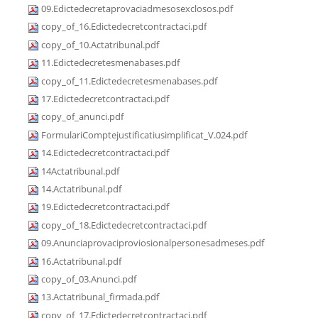
09.Edictedecretaprovaciadmesosexclosos.pdf
copy_of_16.Edictedecretcontractaci.pdf
copy_of_10.Actatribunal.pdf
11.Edictedecretesmenabases.pdf
copy_of_11.Edictedecretesmenabases.pdf
17.Edictedecretcontractaci.pdf
copy_of_anunci.pdf
FormulariComptejustificatiusimplificat_V.024.pdf
14.Edictedecretcontractaci.pdf
14Actatribunal.pdf
14.Actatribunal.pdf
19.Edictedecretcontractaci.pdf
copy_of_18.Edictedecretcontractaci.pdf
09.Anunciaprovaciproviosionalpersonesadmeses.pdf
16.Actatribunal.pdf
copy_of_03.Anunci.pdf
13.Actatribunal_firmada.pdf
copy_of_17.Edictedecretcontractaci.pdf