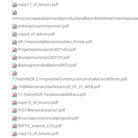
copy11_of_Anunci.pdf
InstruccionsperaladonacideproductesalBancdelsAlimentsdinslajudaa
ordreajutssectorprimari.pdf
copy4_of_edicte.pdf
OF.1ImpostdeBensImmobles_firmat.pdf
Projectepressupost2021v02.pdf
Aturpermunicipis202101.pdf
BasesajutstreballadorsERTO.pdf
7.TestrefsOF.2.1ImpostdeConstruccionsInstallacionsiObres.pdf
1928MemoriaUrbanitzacio20_01_21_WEB.pdf
11.TestrefsOF.TaxaescoladeMsica.pdf
copy12_of_Anunci.pdf
P2573Renovacixarxa1.pdf
Anunciaprovaciinicialprojecte.pdf
DIPTIC_impost_CO2.pdf
copy13_of_Anunci.pdf