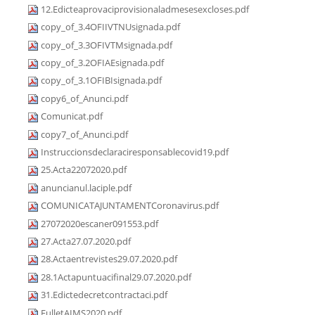
12.Edicteaprovaciprovisionaladmesesexcloses.pdf
copy_of_3.4OFIIVTNUsignada.pdf
copy_of_3.3OFIVTMsignada.pdf
copy_of_3.2OFIAEsignada.pdf
copy_of_3.1OFIBIsignada.pdf
copy6_of_Anunci.pdf
Comunicat.pdf
copy7_of_Anunci.pdf
Instruccionsdeclaraciresponsablecovid19.pdf
25.Acta22072020.pdf
anuncianul.laciple.pdf
COMUNICATAJUNTAMENTCoronavirus.pdf
27072020escaner091553.pdf
27.Acta27.07.2020.pdf
28.Actaentrevistes29.07.2020.pdf
28.1Actapuntuacifinal29.07.2020.pdf
31.Edictedecretcontractaci.pdf
FulletAIMS2020.pdf