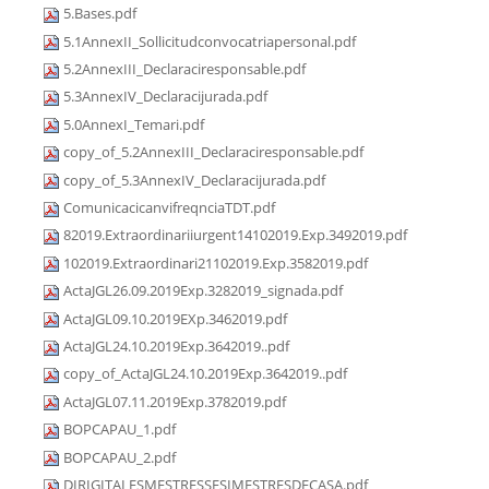
5.Bases.pdf
5.1AnnexII_Sollicitudconvocatriapersonal.pdf
5.2AnnexIII_Declaraciresponsable.pdf
5.3AnnexIV_Declaracijurada.pdf
5.0AnnexI_Temari.pdf
copy_of_5.2AnnexIII_Declaraciresponsable.pdf
copy_of_5.3AnnexIV_Declaracijurada.pdf
ComunicacicanvifreqnciaTDT.pdf
82019.Extraordinariiurgent14102019.Exp.3492019.pdf
102019.Extraordinari21102019.Exp.3582019.pdf
ActaJGL26.09.2019Exp.3282019_signada.pdf
ActaJGL09.10.2019EXp.3462019.pdf
ActaJGL24.10.2019Exp.3642019..pdf
copy_of_ActaJGL24.10.2019Exp.3642019..pdf
ActaJGL07.11.2019Exp.3782019.pdf
BOPCAPAU_1.pdf
BOPCAPAU_2.pdf
DIRIGITALESMESTRESSESIMESTRESDECASA.pdf