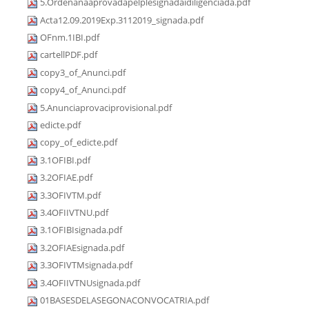
5.Ordenanaaprovadapelplesignadaidiligenciada.pdf
Acta12.09.2019Exp.3112019_signada.pdf
OFnm.1IBI.pdf
cartellPDF.pdf
copy3_of_Anunci.pdf
copy4_of_Anunci.pdf
5.Anunciaprovaciprovisional.pdf
edicte.pdf
copy_of_edicte.pdf
3.1OFIBI.pdf
3.2OFIAE.pdf
3.3OFIVTM.pdf
3.4OFIIVTNU.pdf
3.1OFIBIsignada.pdf
3.2OFIAEsignada.pdf
3.3OFIVTMsignada.pdf
3.4OFIIVTNUsignada.pdf
01BASESDELASEGONACONVOCATRIA.pdf