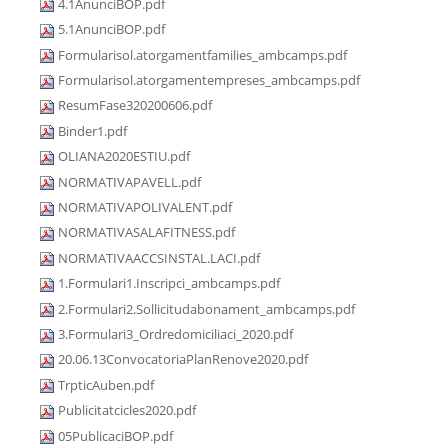
4.1AnunciBOP.pdf
5.1AnunciBOP.pdf
Formularisol.atorgamentfamilies_ambcamps.pdf
Formularisol.atorgamentempreses_ambcamps.pdf
ResumFase320200606.pdf
Binder1.pdf
OLIANA2020ESTIU.pdf
NORMATIVAPAVELL.pdf
NORMATIVAPOLIVALENT.pdf
NORMATIVASALAFITNESS.pdf
NORMATIVAACCSINSTAL.LACI.pdf
1.Formulari1.Inscripci_ambcamps.pdf
2.Formulari2.Sollicitudabonament_ambcamps.pdf
3.Formulari3_Ordredomiciliaci_2020.pdf
20.06.13ConvocatoriaPlanRenove2020.pdf
TrpticAuben.pdf
Publicitatcicles2020.pdf
05PublicaciBOP.pdf