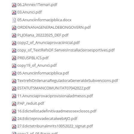
06.2Annex1Temari.pdf
03.Anunci.pdf
05.Anunciinformacipblica.docx
ORDENANAGENERALDEBONGOVERN.pdf
PLJOliana_20222025_DEF.pdf
copy2_of_Anunciaprovaciinicial.pdf
copy_of_TextRefsOF.ServeisInstallacionsesportives.pdf
PREUSPBLICS.pdf
copy19_of_Anunci.pdf
05.Anunciinformacipblica.pdf
TextrefsOrdenanaReguladoraGeneraldeSubvencions.pdf
ESTATUTSMANCOMUNITAT07042022.pdf
11.Anunciaprovaciprovisionaladmesos.pdf
PAP_reduit.pdf
16.Edictellistadefinitivaadmesosexclosos.pdf
24.EdicteprovadecatalwebAJO.pdf
27.Edictetribunalmrits10052022_signat.pdf
copy2_of_05.Bases.pdf