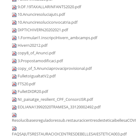
9.OF.19TAXALLARINFANTS2020.pdf
10.Anunciresoluciajuts.pdf
10.Anunciresoluciconvocatria.pdf
DIPTICHIVERN20202021.pdf
1.Formulari1.InscripciHivern_ambcamps.pdf
Hivern20212.pdf
copy8_of_Anunci.pdf
3.Propostamodificaci.pdf
copy_of_5.Anunciaprovaciprovisional.pdf
FulletoIgualtatV2.pdf
FTS20.pdf
FulletDIDR20.pdf
NI_paisatge_resilient_CPF_ConsorciSR.pdf
EOLIANA13992020TRAMESA_33120002492.pdf
Resolucibasesreguladoressub.restauracicentresdesteticaibellesaCOV
FAQSAJUTSRESTAURACIOICENTRESDEBELLESAIESTETICA003.pdf