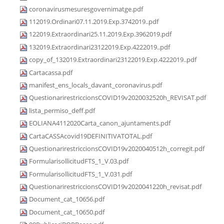
coronavirusmesuresgovernimatge.pdf
112019.Ordinari07.11.2019.Exp.3742019..pdf
122019.Extraordinari25.11.2019.Exp.3962019.pdf
132019.Extraordinari23122019.Exp.4222019..pdf
copy_of_132019.Extraordinari23122019.Exp.4222019..pdf
Cartacassa.pdf
manifest_ens_locals_davant_coronavirus.pdf
QuestionarirestriccionsCOVID19v2020032520h_REVISAT.pdf
lista_permiso_deff.pdf
EOLIANA4112020Carta_canon_ajuntaments.pdf
CartaCASSAcovid19DEFINITIVATOTAL.pdf
QuestionarirestriccionsCOVID19v2020040512h_corregit.pdf
FormularisollicitudFTS_1_V.03.pdf
FormularisollicitudFTS_1_V.031.pdf
QuestionarirestriccionsCOVID19v2020041220h_revisat.pdf
Document_cat_10656.pdf
Document_cat_10650.pdf