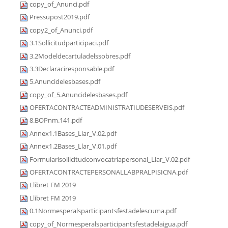
copy_of_Anunci.pdf
Pressupost2019.pdf
copy2_of_Anunci.pdf
3.1Sollicitudparticipaci.pdf
3.2Modeldecartuladelssobres.pdf
3.3Declaraciresponsable.pdf
5.Anuncidelesbases.pdf
copy_of_5.Anuncidelesbases.pdf
OFERTACONTRACTEADMINISTRATIUDESERVEIS.pdf
8.BOPnm.141.pdf
Annex1.1Bases_Llar_V.02.pdf
Annex1.2Bases_Llar_V.01.pdf
Formularisollicitudconvocatriapersonal_Llar_V.02.pdf
OFERTACONTRACTEPERSONALLABPRALPISICNA.pdf
Llibret FM 2019
Llibret FM 2019
0.1Normesperalsparticipantsfestadelescuma.pdf
copy_of_Normesperalsparticipantsfestadelaigua.pdf