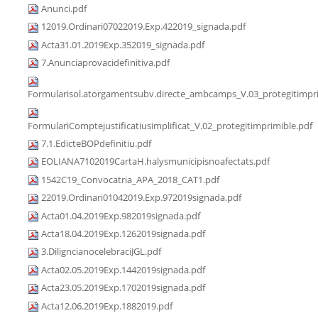
Anunci.pdf
12019.Ordinari07022019.Exp.422019_signada.pdf
Acta31.01.2019Exp.352019_signada.pdf
7.Anunciaprovacidefinitiva.pdf
Formularisol.atorgamentsubv.directe_ambcamps_V.03_protegitimpri
FormulariComptejustificatiusimplificat_V.02_protegitimprimible.pdf
7.1.EdicteBOPdefinitiu.pdf
EOLIANA7102019CartaH.halysmunicipisnoafectats.pdf
1542C19_Convocatria_APA_2018_CAT1.pdf
22019.Ordinari01042019.Exp.972019signada.pdf
Acta01.04.2019Exp.982019signada.pdf
Acta18.04.2019Exp.1262019signada.pdf
3.DiligncianocelebraciJGL.pdf
Acta02.05.2019Exp.1442019signada.pdf
Acta23.05.2019Exp.1702019signada.pdf
Acta12.06.2019Exp.1882019.pdf