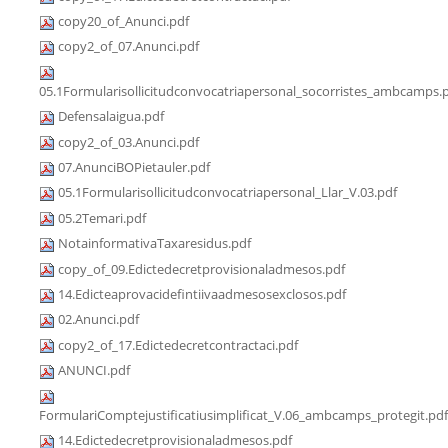
copy20_of_Anunci.pdf
copy2_of_07.Anunci.pdf
05.1Formularisollicitudconvocatriapersonal_socorristes_ambcamps.
Defensalaigua.pdf
copy2_of_03.Anunci.pdf
07.AnunciBOPietauler.pdf
05.1Formularisollicitudconvocatriapersonal_Llar_V.03.pdf
05.2Temari.pdf
NotainformativaTaxaresidus.pdf
copy_of_09.Edictedecretprovisionaladmesos.pdf
14.Edicteaprovacidefintiivaadmesosexclosos.pdf
02.Anunci.pdf
copy2_of_17.Edictedecretcontractaci.pdf
ANUNCI.pdf
FormulariComptejustificatiusimplificat_V.06_ambcamps_protegit.pdf
14.Edictedecretprovisionaladmesos.pdf