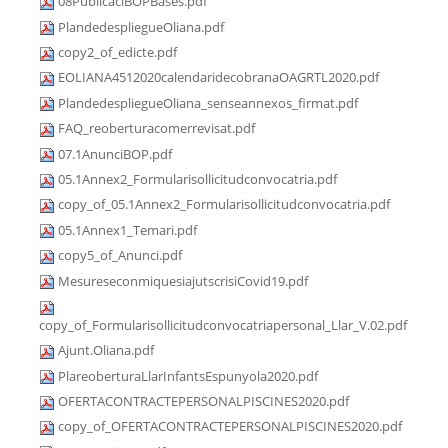
08PublicaciBOPBases.pdf
PlandedespliegueOliana.pdf
copy2_of_edicte.pdf
EOLIANA4512020calendaridecobranaOAGRTL2020.pdf
PlandedespliegueOliana_senseannexos_firmat.pdf
FAQ_reoberturacomerrevisat.pdf
07.1AnunciBOP.pdf
05.1Annex2_Formularisollicitudconvocatria.pdf
copy_of_05.1Annex2_Formularisollicitudconvocatria.pdf
05.1Annex1_Temari.pdf
copy5_of_Anunci.pdf
MesureseconmiquesiajutscrisiCovid19.pdf
copy_of_Formularisollicitudconvocatriapersonal_Llar_V.02.pdf
Ajunt.Oliana.pdf
PlareoberturaLlarInfantsEspunyola2020.pdf
OFERTACONTRACTEPERSONALPISCINES2020.pdf
copy_of_OFERTACONTRACTEPERSONALPISCINES2020.pdf