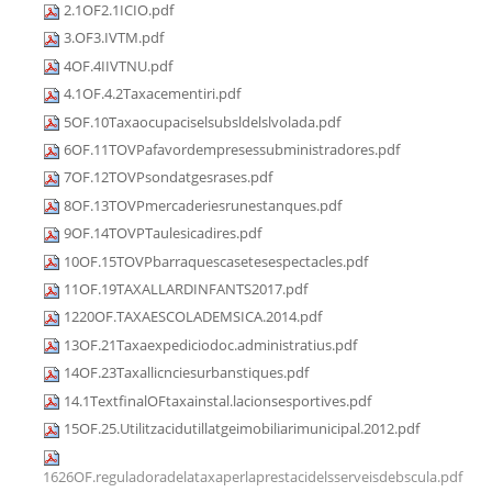
2.1OF2.1ICIO.pdf
3.OF3.IVTM.pdf
4OF.4IIVTNU.pdf
4.1OF.4.2Taxacementiri.pdf
5OF.10Taxaocupaciselsubsldelslvolada.pdf
6OF.11TOVPafavordempresessubministradores.pdf
7OF.12TOVPsondatgesrases.pdf
8OF.13TOVPmercaderiesrunestanques.pdf
9OF.14TOVPTaulesicadires.pdf
10OF.15TOVPbarraquescasetesespectacles.pdf
11OF.19TAXALLARDINFANTS2017.pdf
1220OF.TAXAESCOLADEMSICA.2014.pdf
13OF.21Taxaexpediciodoc.administratius.pdf
14OF.23Taxallicnciesurbanstiques.pdf
14.1TextfinalOFtaxainstal.lacionsesportives.pdf
15OF.25.Utilitzacidutillatgeimobiliarimunicipal.2012.pdf
1626OF.reguladoradelataxaperlaprestacidelsserveisdebscula.pdf