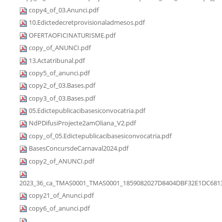
copy4_of_03.Anunci.pdf
10.Edictedecretprovisionaladmesos.pdf
OFERTAOFICINATURISME.pdf
copy_of_ANUNCI.pdf
13.Actatribunal.pdf
copy5_of_anunci.pdf
copy2_of_03.Bases.pdf
copy3_of_03.Bases.pdf
05.Edictepublicacibasesiconvocatria.pdf
NdPDifusiProjecte2amOliana_V2.pdf
copy_of_05.Edictepublicacibasesiconvocatria.pdf
BasesConcursdeCarnaval2024.pdf
copy2_of_ANUNCI.pdf
2023_36_ca_TMAS0001_TMAS0001_1859082027D8404DBF32E1DC6813
copy21_of_Anunci.pdf
copy6_of_anunci.pdf