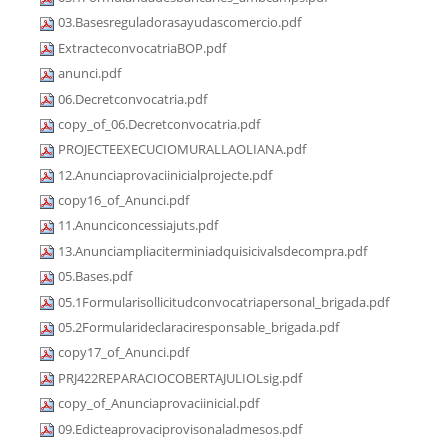
03.Basesreguladorasayudascomercio.pdf
ExtracteconvocatriaBOP.pdf
anunci.pdf
06.Decretconvocatria.pdf
copy_of_06.Decretconvocatria.pdf
PROJECTEEXECUCIOMURALLAOLIANA.pdf
12.Anunciaprovaciinicialprojecte.pdf
copy16_of_Anunci.pdf
11.Anunciconcessiajuts.pdf
13.Anunciampliaciterminiadquisicivalsdecompra.pdf
05.Bases.pdf
05.1Formularisollicitudconvocatriapersonal_brigada.pdf
05.2Formularideclaraciresponsable_brigada.pdf
copy17_of_Anunci.pdf
PRJ422REPARACIOCOBERTAJULIOLsig.pdf
copy_of_Anunciaprovaciinicial.pdf
09.Edicteaprovaciprovisonaladmesos.pdf