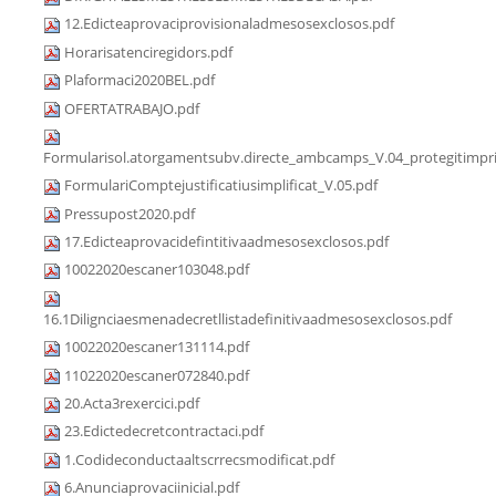
12.Edicteaprovaciprovisionaladmesosexclosos.pdf
Horarisatenciregidors.pdf
Plaformaci2020BEL.pdf
OFERTATRABAJO.pdf
Formularisol.atorgamentsubv.directe_ambcamps_V.04_protegitimpri
FormulariComptejustificatiusimplificat_V.05.pdf
Pressupost2020.pdf
17.Edicteaprovacidefintitivaadmesosexclosos.pdf
10022020escaner103048.pdf
16.1Dilignciaesmenadecretllistadefinitivaadmesosexclosos.pdf
10022020escaner131114.pdf
11022020escaner072840.pdf
20.Acta3rexercici.pdf
23.Edictedecretcontractaci.pdf
1.Codideconductaaltscrrecsmodificat.pdf
6.Anunciaprovaciinicial.pdf