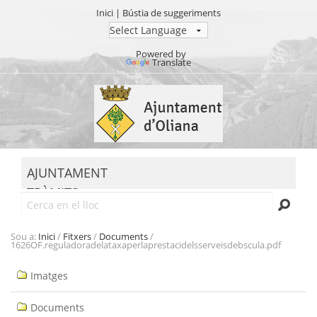
Inici
|
Bústia de suggeriments
Powered by
Translate
Ves
al
contingut.
|
Salta
MENU
a
AJUNTAMENT
la
TRÀMITS
navegació
Cerca
SEU ELECTRÒNICA
TRANSPARÈNCIA
Sou a:
Inici
/
Fitxers
/
Documents
/
1626OF.reguladoradelataxaperlaprestacidelsserveisdebscula.pdf
Navegació
Imatges
Documents