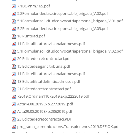
7.1BOPnm.165.pdf
5.2Formularideclaraciresponsable_brigada_V.02.pdf
5.1Formularisollicitudconvocatriapersonal_brigada_V.01.pdf
5.2Formularideclaraciresponsable_brigada_V.03.pdf
18.Puntuaci.pdf
11.Edictallistatprovisionaladmesos.pdf
5.1Formularisollicitudconvocatriapersonal_brigada_V.02.pdf
20.Edictedecretcontractaci.pdf
15.Edictedesigancitribunal.pdf
11.Edictellistatprovisionaladmesos.pdf
18.Edictelilstatdefinitiuadmesos.pdf
21.Edictedecretcontractaci.pdf
72019.Ordinari11072019.Exp.2222019.pdf
Acta14.08.2019Exp.2772019..pdf
Acta29.08.2019Exp.2862019.pdf
23.Edictedecretcontractaci.PDF
programa_comunicacions.Transpirinencs.2019.DEF.OK.pdf