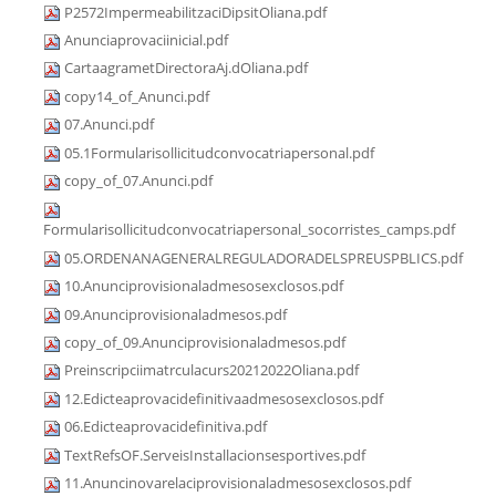
P2572ImpermeabilitzaciDipsitOliana.pdf
Anunciaprovaciinicial.pdf
CartaagrametDirectoraAj.dOliana.pdf
copy14_of_Anunci.pdf
07.Anunci.pdf
05.1Formularisollicitudconvocatriapersonal.pdf
copy_of_07.Anunci.pdf
Formularisollicitudconvocatriapersonal_socorristes_camps.pdf
05.ORDENANAGENERALREGULADORADELSPREUSPBLICS.pdf
10.Anunciprovisionaladmesosexclosos.pdf
09.Anunciprovisionaladmesos.pdf
copy_of_09.Anunciprovisionaladmesos.pdf
Preinscripciimatrculacurs20212022Oliana.pdf
12.Edicteaprovacidefinitivaadmesosexclosos.pdf
06.Edicteaprovacidefinitiva.pdf
TextRefsOF.ServeisInstallacionsesportives.pdf
11.Anuncinovarelaciprovisionaladmesosexclosos.pdf