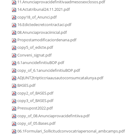
11.Anunciaprovacidefinitivaadmesosexclosos.pdf
14.Actatribunal24.11.2021.pdf
copy18_of_Anunci.pdf
16.Edictedecretcontractaci.pdf
08.Anunciaprovaciinicial.pdf
Propostamodificaciordenana.pdf
copy5_of_edicte.pdf
Conveni_signat.pdf
6.1anuncidefinitiuBOP.pdf
copy_of_6.1anuncidefinitiuBOP.pdf
ADJUNT2tripticcriaausautoconsumcatalunya.pdf
BASES.pdf
copy2_of_BASES.pdf
copy3_of_BASES.pdf
Pressupost2022.pdf
copy_of_08.Anunciaprovacidefintiiva.pdf
copy_of_05.Bases.pdf
06.1Formulari_Sollicitudconvocatriapersonal_ambcamps.pdf