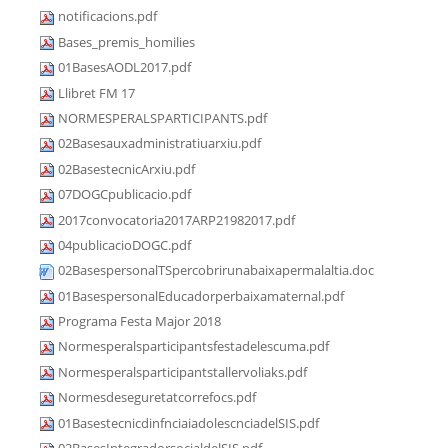
notificacions.pdf
Bases_premis_homilies
01BasesAODL2017.pdf
Llibret FM 17
NORMESPERALSPARTICIPANTS.pdf
02Basesauxadministratiuarxiu.pdf
02BasestecnicArxiu.pdf
07DOGCpublicacio.pdf
2017convocatoria2017ARP21982017.pdf
04publicacioDOGC.pdf
02BasespersonalTSpercobrirunabaixapermalaltia.doc
01BasespersonalEducadorperbaixamaternal.pdf
Programa Festa Major 2018
Normesperalsparticipantsfestadelescuma.pdf
Normesperalsparticipantstallervoliaks.pdf
Normesdeseguretatcorrefocs.pdf
01BasestecnicdinfnciaiadolescnciadelSIS.pdf