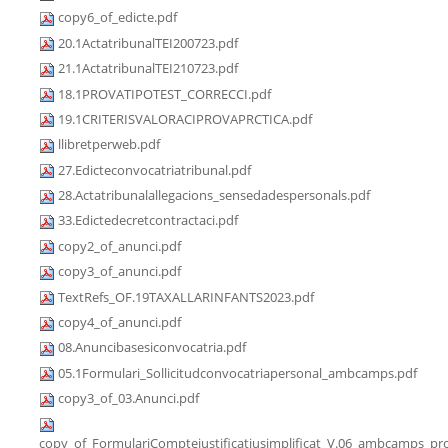
copy6_of_edicte.pdf
20.1ActatribunalTEI200723.pdf
21.1ActatribunalTEI210723.pdf
18.1PROVATIPOTEST_CORRECCI.pdf
19.1CRITERISVALORACIPROVAPRCTICA.pdf
llibretperweb.pdf
27.Edicteconvocatriatribunal.pdf
28.Actatribunalallegacions_sensedadespersonals.pdf
33.Edictedecretcontractaci.pdf
copy2_of_anunci.pdf
copy3_of_anunci.pdf
TextRefs_OF.19TAXALLARINFANTS2023.pdf
copy4_of_anunci.pdf
08.Anuncibasesiconvocatria.pdf
05.1Formulari_Sollicitudconvocatriapersonal_ambcamps.pdf
copy3_of_03.Anunci.pdf
copy_of_FormulariComptejustificatiusimplificat_V.06_ambcamps_pro