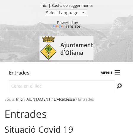
Inici
|
Bústia de suggeriments
Powered by
Translate
Ves
al
contingut.
|
Salta
a
Entrades
MENU
la
navegació
Cerca
AJUNTAMENT
TRÀMITS
Sou a:
Inici
/
AJUNTAMENT
/
L'Alcaldessa
/
Entrades
SEU ELECTRÒNICA
Entrades
TRANSPARÈNCIA
Situació Covid 19