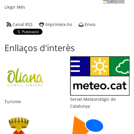
Benvinguda
Llegir Més
al
web
Canal RSS
Imprimeix-ho
Envia
municipal
del
nou
Enllaços d'interès
consistori
-
Di
Servei Meteorològic de
Turisme
Catalunya