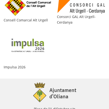
Consorci GAL Alt Urgell-
Ag
Consell Comarcal Alt Urgell
Cerdanya
Pr
Impulsa 2026
Plaça de l'1 d'Octubre s/n