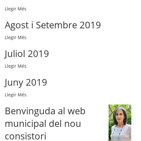
Situació
Llegir Més
Covid
Agost i Setembre 2019
19
-
Agost
Llegir Més
i
Juliol 2019
Setembre
2019
Juliol
-
Llegir Més
2019
Juny 2019
-
Juny
Llegir Més
2019
Benvinguda al web
-
municipal del nou
consistori