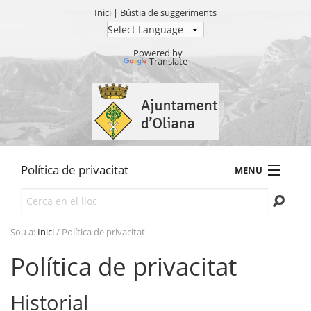
Inici
|
Bústia de suggeriments
Powered by
Translate
Ves
al
contingut.
|
Salta
a
Política de privacitat
MENU
la
navegació
Cerca
AJUNTAMENT
TRÀMITS
Sou a:
Inici
/
Política de privacitat
SEU ELECTRÒNICA
Política de privacitat
TRANSPARÈNCIA
Historial