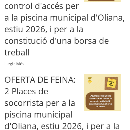
de
control d'accés per
suport
a la piscina municipal d'Oliana,
a
l'àrea
estiu 2026, i per a la
d'esports
d'Oliana,
constitució d'una borsa de
estiu
2026,
treball
i
per
OFERTA
Llegir Més
a
DE
la
OFERTA DE FEINA:
FEINA:
constitució
2
2 Places de
d'una
Places
borsa
de
socorrista per a la
de
personal
treball
de
piscina municipal
-
control
d'Oliana, estiu 2026, i per a la
d'accés
per