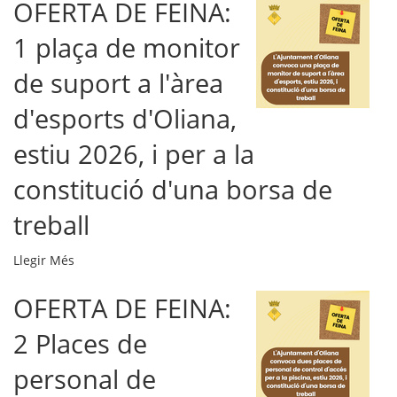
OFERTA DE FEINA:
FEINA:
1
1 plaça de monitor
plaça
d'administratiu
de suport a l'àrea
d'atenció
a
d'esports d'Oliana,
la
estiu 2026, i per a la
ciutadania,
i
constitució d'una borsa de
per
a
treball
la
constitució
OFERTA
Llegir Més
d'una
DE
borsa
OFERTA DE FEINA:
FEINA:
de
1
treball
2 Places de
plaça
-
de
personal de
monitor