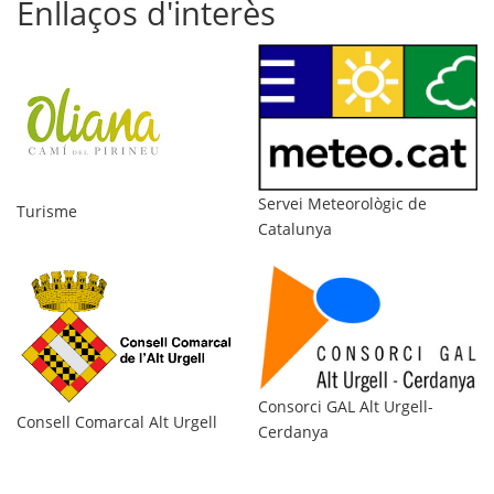
Enllaços d'interès
Modificació
del
Pla
d'Ordenació
Urbanística
Municipal
-
Di
Servei Meteorològic de
Turisme
Catalunya
Consorci GAL Alt Urgell-
Ag
Consell Comarcal Alt Urgell
Cerdanya