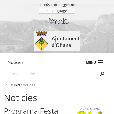
Inici
|
Bústia de suggeriments
Powered by
Translate
Ves
al
contingut.
|
Salta
a
Noticies
MENU
la
navegació
Cerca
AJUNTAMENT
TRÀMITS
Sou a:
Inici
/
Noticies
SEU ELECTRÒNICA
Noticies
TRANSPARÈNCIA
Programa Festa