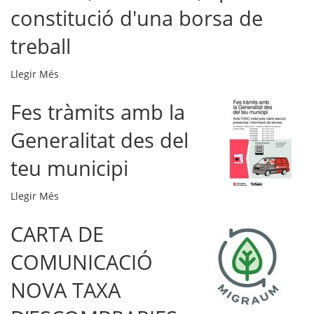
constitució d'una borsa de
a
la
treball
piscina
municipal
OFERTA
Llegir Més
d'Oliana,
DE
estiu
Fes tràmits amb la
FEINA:
2026,
2
i
Generalitat des del
Places
per
de
teu municipi
a
socorrista
la
per
constitució
Fes
Llegir Més
a
d'una
tràmits
la
borsa
CARTA DE
amb
piscina
de
la
municipal
COMUNICACIÓ
treball
Generalitat
d'Oliana,
-
des
estiu
NOVA TAXA
del
2026,
teu