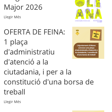
Major 2026
Programa
Llegir Més
Festa
Major
OFERTA DE FEINA:
2026
1 plaça
-
d'administratiu
d'atenció a la
ciutadania, i per a la
constitució d'una borsa de
treball
OFERTA
Llegir Més
DE