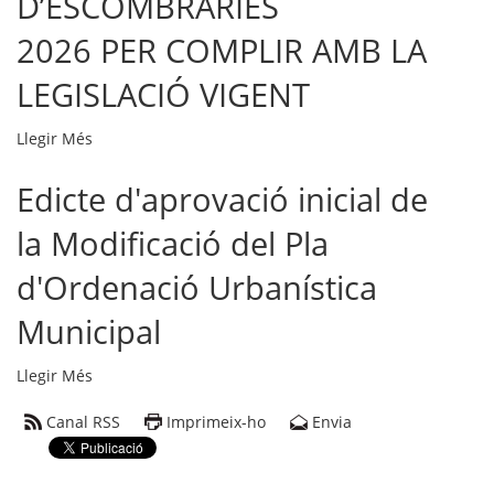
D’ESCOMBRARIES
i
municipi
per
2026 PER COMPLIR AMB LA
-
a
la
LEGISLACIÓ VIGENT
constitució
d'una
CARTA
Llegir Més
borsa
DE
de
Edicte d'aprovació inicial de
COMUNICACIÓ
treball
NOVA
-
la Modificació del Pla
TAXA
D’ESCOMBRARIES
d'Ordenació Urbanística
2026
PER
Municipal
COMPLIR
AMB
Edicte
Llegir Més
LA
d'aprovació
LEGISLACIÓ
Canal RSS
Imprimeix-ho
Envia
inicial
VIGENT
de
-
la