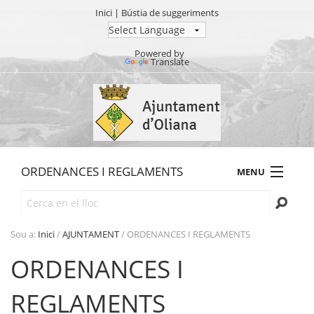
Inici
|
Bústia de suggeriments
Powered by
Translate
Ves
al
contingut.
|
Salta
a
ORDENANCES I REGLAMENTS
MENU
la
navegació
Cerca
AJUNTAMENT
TRÀMITS
Sou a:
Inici
/
AJUNTAMENT
/
ORDENANCES I REGLAMENTS
SEU ELECTRÒNICA
ORDENANCES I
TRANSPARÈNCIA
REGLAMENTS