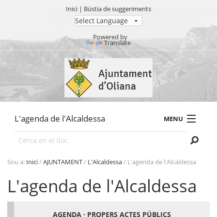
Inici
|
Bústia de suggeriments
Powered by
Translate
Ves
al
contingut.
|
Salta
a
L'agenda de l'Alcaldessa
MENU
la
navegació
Cerca
AJUNTAMENT
TRÀMITS
Sou a:
Inici
/
AJUNTAMENT
/
L'Alcaldessa
/
L'agenda de l'Alcaldessa
SEU ELECTRÒNICA
L'agenda de l'Alcaldessa
TRANSPARÈNCIA
AGENDA · PROPERS ACTES PÚBLICS