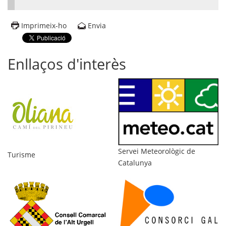
Imprimeix-ho
Envia
Enllaços d'interès
Di
Servei Meteorològic de
Turisme
Catalunya